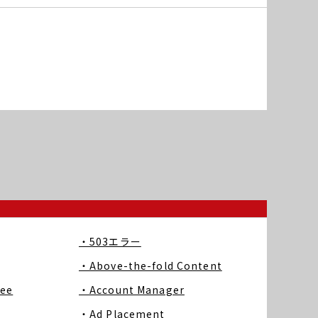
・503エラー
・Above-the-fold Content
ree
・Account Manager
・Ad Placement