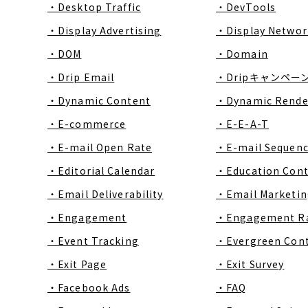
・Desktop Traffic
・DevTools
・Display Advertising
・Display Networ
・DOM
・Domain
・Drip Email
・Dripキャンペー
・Dynamic Content
・Dynamic Rende
・E-commerce
・E-E-A-T
・E-mail Open Rate
・E-mail Sequen
・Editorial Calendar
・Education Con
・Email Deliverability
・Email Marketin
・Engagement
・Engagement R
・Event Tracking
・Evergreen Con
・Exit Page
・Exit Survey
・Facebook Ads
・FAQ