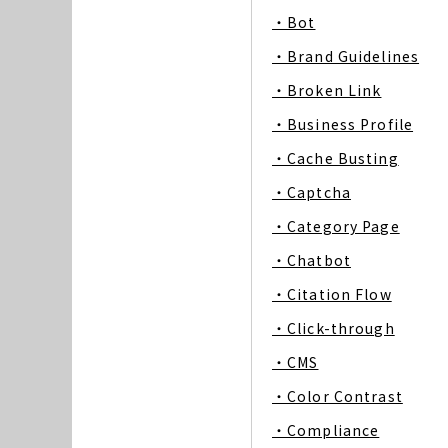
・Bot
・Brand Guidelines
・Broken Link
・Business Profile
・Cache Busting
・Captcha
・Category Page
・Chatbot
・Citation Flow
・Click-through
・CMS
・Color Contrast
・Compliance