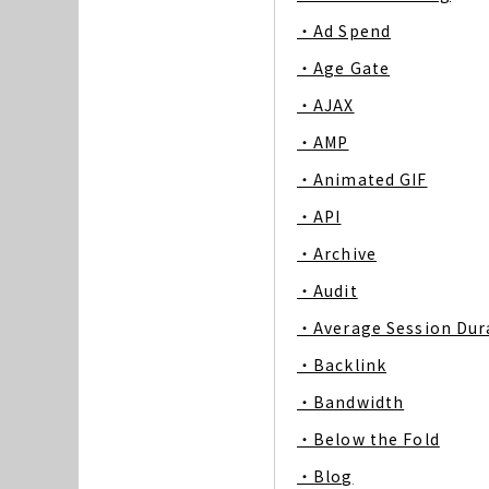
・Ad Spend
・Age Gate
・AJAX
・AMP
・Animated GIF
・API
・Archive
・Audit
・Average Session Dur
・Backlink
・Bandwidth
・Below the Fold
・Blog