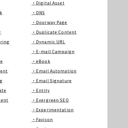
・Digital Asset
k
・DNS
・Doorway Page
ン
・Duplicate Content
ring
・Dynamic URL
・E-mail Campaign
ce
・eBook
tent
・Email Automation
g
・Email Signature
ate
・Entity
tent
・Evergreen SEO
・Experimentation
・Favicon