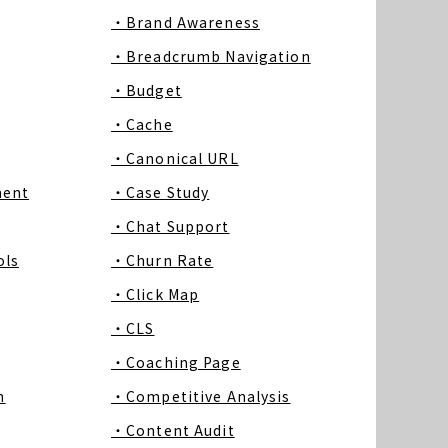
・Brand Awareness
・Breadcrumb Navigation
・Budget
・Cache
・Canonical URL
ment
・Case Study
・Chat Support
ls
・Churn Rate
・Click Map
・CLS
・Coaching Page
m
・Competitive Analysis
・Content Audit