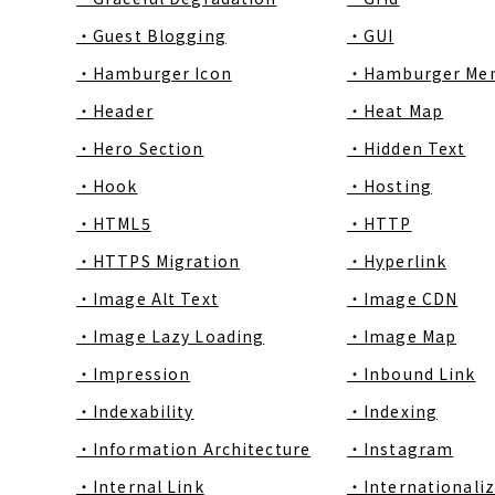
・Guest Blogging
・GUI
・Hamburger Icon
・Hamburger Me
・Header
・Heat Map
・Hero Section
・Hidden Text
・Hook
・Hosting
・HTML5
・HTTP
・HTTPS Migration
・Hyperlink
・Image Alt Text
・Image CDN
・Image Lazy Loading
・Image Map
・Impression
・Inbound Link
・Indexability
・Indexing
・Information Architecture
・Instagram
・Internal Link
・Internationaliz