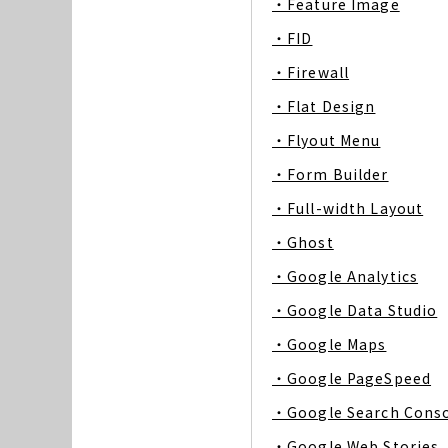
・Feature Image
・FID
・Firewall
・Flat Design
・Flyout Menu
・Form Builder
・Full-width Layout
・Ghost
・Google Analytics
・Google Data Studio
・Google Maps
・Google PageSpeed
・Google Search Cons
・Google Web Stories