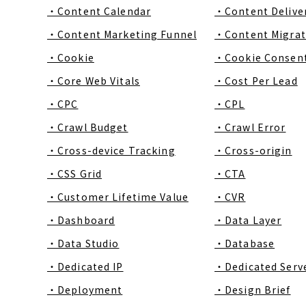
・Content Calendar
・Content Delive
・Content Marketing Funnel
・Content Migrat
・Cookie
・Cookie Consen
・Core Web Vitals
・Cost Per Lead
・CPC
・CPL
・Crawl Budget
・Crawl Error
・Cross-device Tracking
・Cross-origin
・CSS Grid
・CTA
・Customer Lifetime Value
・CVR
・Dashboard
・Data Layer
・Data Studio
・Database
・Dedicated IP
・Dedicated Serv
・Deployment
・Design Brief