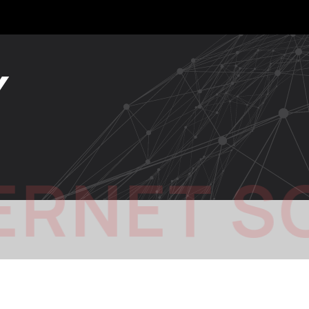
Y
ERNET S