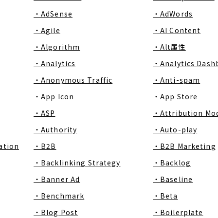
・AdSense
・AdWords
・Agile
・AI Content
・Algorithm
・Alt属性
・Analytics
・Analytics Dash
・Anonymous Traffic
・Anti-spam
・App Icon
・App Store
・ASP
・Attribution Mo
・Authority
・Auto-play
ation
・B2B
・B2B Marketing
・Backlinking Strategy
・Backlog
・Banner Ad
・Baseline
・Benchmark
・Beta
・Blog Post
・Boilerplate