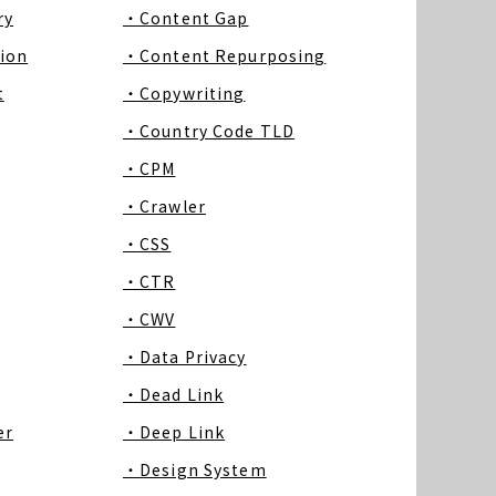
ry
・Content Gap
ion
・Content Repurposing
t
・Copywriting
・Country Code TLD
・CPM
・Crawler
・CSS
・CTR
・CWV
・Data Privacy
・Dead Link
er
・Deep Link
・Design System