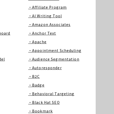
・Affiliate Program
・AI Writing Tool
・Amazon Associates
board
・Anchor Text
・Apache
・Appointment Scheduling
del
・Audience Segmentation
・Autoresponder
・B2C
・Badge
・Behavioral Targeting
・Black Hat SEO
・Bookmark