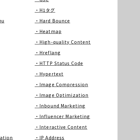
・H1タグ
nu
・Hard Bounce
・Heatmap
・High-quality Content
・Hreflang
・HTTP Status Code
・Hypertext
・Image Compression
・Image Optimization
・Inbound Marketing
・Influencer Marketing
・Interactive Content
ation
・IP Address