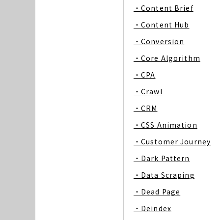
・Content Brief
・Content Hub
・Conversion
・Core Algorithm
・CPA
・Crawl
・CRM
・CSS Animation
・Customer Journey
・Dark Pattern
・Data Scraping
・Dead Page
・Deindex