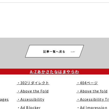
記事一覧へ戻る
A-Z
あ
か
さ
た
な
は
ま
や
ら
わ
・302リダイレクト
・404ページ
・Above the Fold
・Above the fold
Pages
・Accessibility
・Accessibility T
・Ad Blocker
・Ad Impression