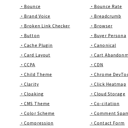
・Bounce
・Bounce Rate
・Brand Voice
・Breadcrumb
・Broken Link Checker
・Browser
・Button
・Buyer Persona
・Cache Plugin
・Canonical
・Card Layout
・Cart Abandon
・CCPA
・CDN
・Child Theme
・Chrome DevToo
・Clarity
・Click Heatmap
・Cloaking
・Cloud Storage
・CMS Theme
・Co-citation
・Color Scheme
・Comment Spa
・Compression
・Contact Form