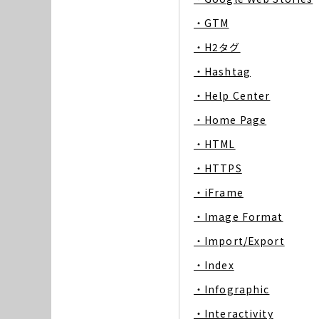
・GTM
・H2タグ
・Hashtag
・Help Center
・Home Page
・HTML
・HTTPS
・iFrame
・Image Format
・Import/Export
・Index
・Infographic
・Interactivity