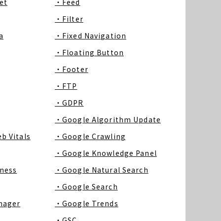
et
・Feed
・Filter
a
・Fixed Navigation
・Floating Button
・Footer
・FTP
・GDPR
・Google Algorithm Update
b Vitals
・Google Crawling
・Google Knowledge Panel
ness
・Google Natural Search
・Google Search
nager
・Google Trends
・GSC