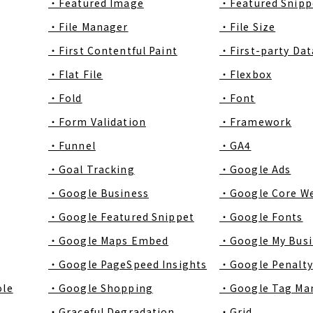
・Featured Image
・Featured Snipp
・File Manager
・File Size
・First Contentful Paint
・First-party Dat
・Flat File
・Flexbox
・Fold
・Font
・Form Validation
・Framework
・Funnel
・GA4
・Goal Tracking
・Google Ads
・Google Business
・Google Core We
・Google Featured Snippet
・Google Fonts
・Google Maps Embed
・Google My Busi
・Google PageSpeed Insights
・Google Penalty
ole
・Google Shopping
・Google Tag Ma
・Graceful Degradation
・Grid