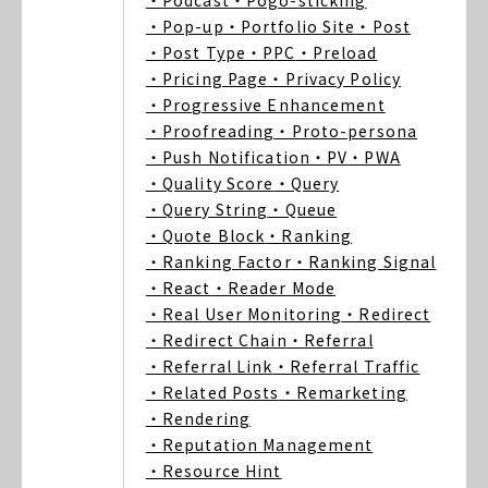
・Podcast
・Pogo-sticking
・Pop-up
・Portfolio Site
・Post
・Post Type
・PPC
・Preload
・Pricing Page
・Privacy Policy
・Progressive Enhancement
・Proofreading
・Proto-persona
・Push Notification
・PV
・PWA
・Quality Score
・Query
・Query String
・Queue
・Quote Block
・Ranking
・Ranking Factor
・Ranking Signal
・React
・Reader Mode
・Real User Monitoring
・Redirect
・Redirect Chain
・Referral
・Referral Link
・Referral Traffic
・Related Posts
・Remarketing
・Rendering
・Reputation Management
・Resource Hint