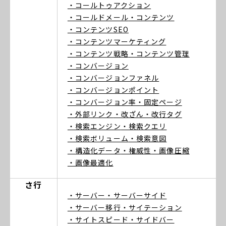
・コールトゥアクション
・コールドメール
・コンテンツ
・コンテンツSEO
・コンテンツマーケティング
・コンテンツ戦略
・コンテンツ管理
・コンバージョン
・コンバージョンファネル
・コンバージョンポイント
・コンバージョン率
・固定ページ
・外部リンク
・改ざん
・改行タグ
・検索エンジン
・検索クエリ
・検索ボリューム
・検索意図
・構造化データ
・権威性
・画像圧縮
・画像最適化
さ行
・サーバー
・サーバーサイド
・サーバー移行
・サイテーション
・サイトスピード
・サイドバー