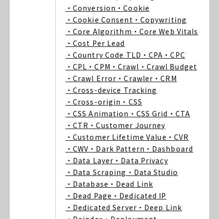
・Conversion
・Cookie
・Cookie Consent
・Copywriting
・Core Algorithm
・Core Web Vitals
・Cost Per Lead
・Country Code TLD
・CPA
・CPC
・CPL
・CPM
・Crawl
・Crawl Budget
・Crawl Error
・Crawler
・CRM
・Cross-device Tracking
・Cross-origin
・CSS
・CSS Animation
・CSS Grid
・CTA
・CTR
・Customer Journey
・Customer Lifetime Value
・CVR
・CWV
・Dark Pattern
・Dashboard
・Data Layer
・Data Privacy
・Data Scraping
・Data Studio
・Database
・Dead Link
・Dead Page
・Dedicated IP
・Dedicated Server
・Deep Link