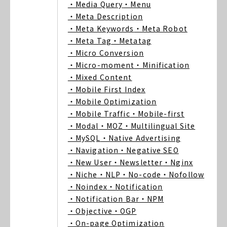
・Media Query
・Menu
・Meta Description
・Meta Keywords
・Meta Robot
・Meta Tag
・Metatag
・Micro Conversion
・Micro-moment
・Minification
・Mixed Content
・Mobile First Index
・Mobile Optimization
・Mobile Traffic
・Mobile-first
・Modal
・MOZ
・Multilingual Site
・MySQL
・Native Advertising
・Navigation
・Negative SEO
・New User
・Newsletter
・Nginx
・Niche
・NLP
・No-code
・Nofollow
・Noindex
・Notification
・Notification Bar
・NPM
・Objective
・OGP
・On-page Optimization