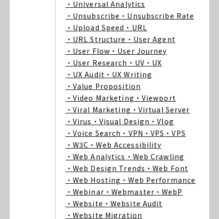
・Universal Analytics
・Unsubscribe
・Unsubscribe Rate
・Upload Speed
・URL
・URL Structure
・User Agent
・User Flow
・User Journey
・User Research
・UV
・UX
・UX Audit
・UX Writing
・Value Proposition
・Video Marketing
・Viewport
・Viral Marketing
・Virtual Server
・Virus
・Visual Design
・Vlog
・Voice Search
・VPN
・VPS
・VPS
・W3C
・Web Accessibility
・Web Analytics
・Web Crawling
・Web Design Trends
・Web Font
・Web Hosting
・Web Performance
・Webinar
・Webmaster
・WebP
・Website
・Website Audit
・Website Migration