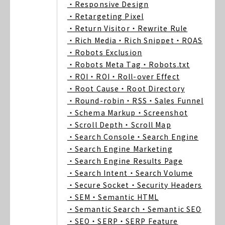
・Responsive Design
・Retargeting Pixel
・Return Visitor
・Rewrite Rule
・Rich Media
・Rich Snippet
・ROAS
・Robots Exclusion
・Robots Meta Tag
・Robots.txt
・ROI
・ROI
・Roll-over Effect
・Root Cause
・Root Directory
・Round-robin
・RSS
・Sales Funnel
・Schema Markup
・Screenshot
・Scroll Depth
・Scroll Map
・Search Console
・Search Engine
・Search Engine Marketing
・Search Engine Results Page
・Search Intent
・Search Volume
・Secure Socket
・Security Headers
・SEM
・Semantic HTML
・Semantic Search
・Semantic SEO
・SEO
・SERP
・SERP Feature