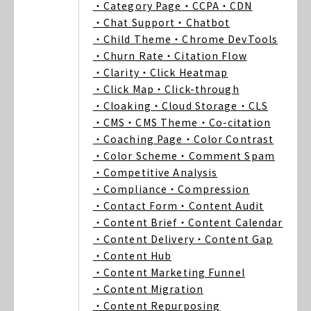
・Category Page
・CCPA
・CDN
・Chat Support
・Chatbot
・Child Theme
・Chrome DevTools
・Churn Rate
・Citation Flow
・Clarity
・Click Heatmap
・Click Map
・Click-through
・Cloaking
・Cloud Storage
・CLS
・CMS
・CMS Theme
・Co-citation
・Coaching Page
・Color Contrast
・Color Scheme
・Comment Spam
・Competitive Analysis
・Compliance
・Compression
・Contact Form
・Content Audit
・Content Brief
・Content Calendar
・Content Delivery
・Content Gap
・Content Hub
・Content Marketing Funnel
・Content Migration
・Content Repurposing