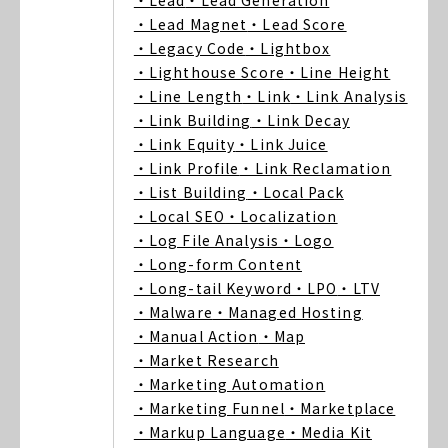
・Lead
・Lead Generation
・Lead Magnet
・Lead Score
・Legacy Code
・Lightbox
・Lighthouse Score
・Line Height
・Line Length
・Link
・Link Analysis
・Link Building
・Link Decay
・Link Equity
・Link Juice
・Link Profile
・Link Reclamation
・List Building
・Local Pack
・Local SEO
・Localization
・Log File Analysis
・Logo
・Long-form Content
・Long-tail Keyword
・LPO
・LTV
・Malware
・Managed Hosting
・Manual Action
・Map
・Market Research
・Marketing Automation
・Marketing Funnel
・Marketplace
・Markup Language
・Media Kit