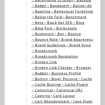
・Backlinking Strategy
・Backlog
・Badge
・Bandwidth
・Banner Ad
・Baseline
・Behavioral Targeting
・Below the Fold
・Benchmark
・Beta
・Black Hat SEO
・Blog
・Blog Post
・Boilerplate
・Bookmark
・Bot
・Bounce
・Bounce Rate
・Brand Awareness
・Brand Guidelines
・Brand Voice
・Breadcrumb
・Breadcrumb Navigation
・Broken Link
・Broken Link Checker
・Browser
・Budget
・Business Profile
・Button
・Buyer Persona
・Cache
・Cache Busting
・Cache Plugin
・Canonical
・Canonical URL
・Captcha
・Card Layout
・Cart Abandonment
・Case Study