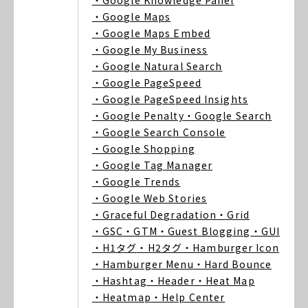
・Google Knowledge Panel
・Google Maps
・Google Maps Embed
・Google My Business
・Google Natural Search
・Google PageSpeed
・Google PageSpeed Insights
・Google Penalty
・Google Search
・Google Search Console
・Google Shopping
・Google Tag Manager
・Google Trends
・Google Web Stories
・Graceful Degradation
・Grid
・GSC
・GTM
・Guest Blogging
・GUI
・H1タグ
・H2タグ
・Hamburger Icon
・Hamburger Menu
・Hard Bounce
・Hashtag
・Header
・Heat Map
・Heatmap
・Help Center