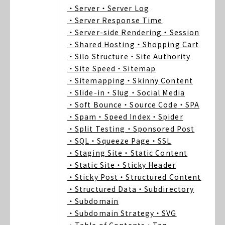
・Server
・Server Log
・Server Response Time
・Server-side Rendering
・Session
・Shared Hosting
・Shopping Cart
・Silo Structure
・Site Authority
・Site Speed
・Sitemap
・Sitemapping
・Skinny Content
・Slide-in
・Slug
・Social Media
・Soft Bounce
・Source Code
・SPA
・Spam
・Speed Index
・Spider
・Split Testing
・Sponsored Post
・SQL
・Squeeze Page
・SSL
・Staging Site
・Static Content
・Static Site
・Sticky Header
・Sticky Post
・Structured Content
・Structured Data
・Subdirectory
・Subdomain
・Subdomain Strategy
・SVG