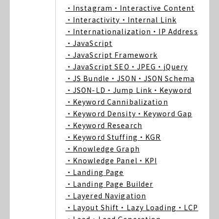
・Instagram
・Interactive Content
・Interactivity
・Internal Link
・Internationalization
・IP Address
・JavaScript
・JavaScript Framework
・JavaScript SEO
・JPEG
・jQuery
・JS Bundle
・JSON
・JSON Schema
・JSON-LD
・Jump Link
・Keyword
・Keyword Cannibalization
・Keyword Density
・Keyword Gap
・Keyword Research
・Keyword Stuffing
・KGR
・Knowledge Graph
・Knowledge Panel
・KPI
・Landing Page
・Landing Page Builder
・Layered Navigation
・Layout Shift
・Lazy Loading
・LCP