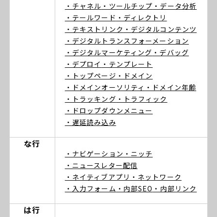
・チャネル
・ツールチップ
・データ分析
・テールワード
・ディレクトリ
・テキストリンク
・デジタルコンテンツ
・デジタルトランスフォーメーション
・デジタルマーケティング
・デバッグ
・デプロイ
・テンプレート
・トップページ
・ドメイン
・ドメインオーソリティ
・ドメイン年齢
・トラッキング
・トラフィック
・ドロップダウンメニュー
・遅延読み込み
な行
・ナビゲーション
・ニッチ
・ニュースレター配信
・ネイティブアプリ
・ネットワーク
・入力フォーム
・内部SEO
・内部リンク
は行