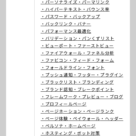
・パーソナライズ
・パーマリンク
・ハイパーテキスト
・バウンス率
・パスワード
・バックアップ
・バックリンク
・バナー
・パフォーマンス最適化
・バリデーション
・パンくずリスト
・ビューポート
・ファーストビュー
・ファイアウォール
・ファネル分析
・ファビコン
・フィード
・フォーム
・フォールドライン
・フォント
・プッシュ通知
・フッター
・プラグイン
・ブラックリスト
・ブランディング
・ブランド認知
・ブレークポイント
・フレームワーク
・プレビュー
・ブログ
・プロフィールページ
・ページネーション
・ページランク
・ページ体験
・ペイウォール
・ヘッダー
・ペルソナ
・ホームページ
・ホスティング
・ボット対策