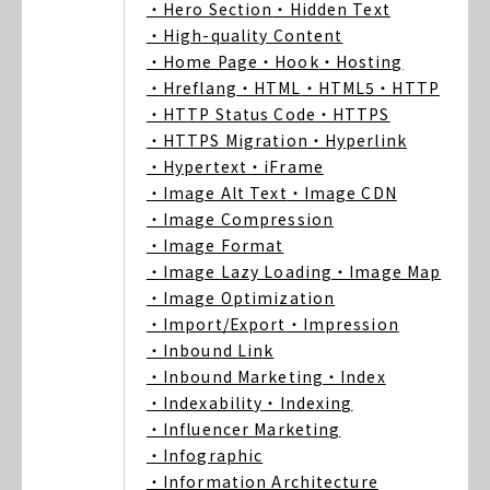
・Hero Section
・Hidden Text
・High-quality Content
・Home Page
・Hook
・Hosting
・Hreflang
・HTML
・HTML5
・HTTP
・HTTP Status Code
・HTTPS
・HTTPS Migration
・Hyperlink
・Hypertext
・iFrame
・Image Alt Text
・Image CDN
・Image Compression
・Image Format
・Image Lazy Loading
・Image Map
・Image Optimization
・Import/Export
・Impression
・Inbound Link
・Inbound Marketing
・Index
・Indexability
・Indexing
・Influencer Marketing
・Infographic
・Information Architecture