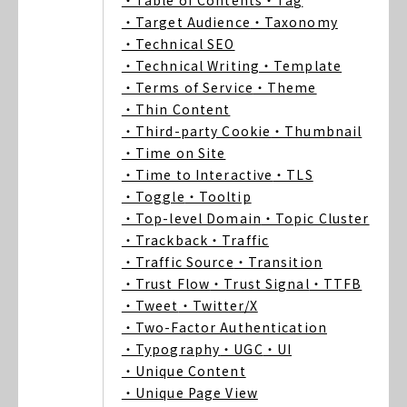
・Table of Contents
・Tag
・Target Audience
・Taxonomy
・Technical SEO
・Technical Writing
・Template
・Terms of Service
・Theme
・Thin Content
・Third-party Cookie
・Thumbnail
・Time on Site
・Time to Interactive
・TLS
・Toggle
・Tooltip
・Top-level Domain
・Topic Cluster
・Trackback
・Traffic
・Traffic Source
・Transition
・Trust Flow
・Trust Signal
・TTFB
・Tweet
・Twitter/X
・Two-Factor Authentication
・Typography
・UGC
・UI
・Unique Content
・Unique Page View