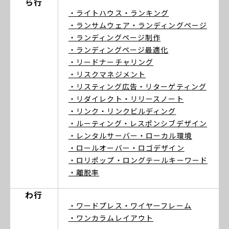
ら行
・ライトハウス
・ランキング
・ランサムウェア
・ランディングページ
・ランディングページ制作
・ランディングページ最適化
・リードナーチャリング
・リスクマネジメント
・リスティング広告
・リターゲティング
・リダイレクト
・リリースノート
・リンク
・リンクビルディング
・ルーティング
・レスポンシブデザイン
・レンタルサーバー
・ローカル環境
・ロールオーバー
・ロゴデザイン
・ロリポップ
・ロングテールキーワード
・離脱率
わ行
・ワードプレス
・ワイヤーフレーム
・ワンカラムレイアウト