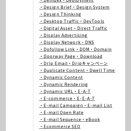
・Deindex
・Deployment
・Design Brief
・Design System
・Design Thinking
・Desktop Traffic
・DevTools
・Digital Asset
・Direct Traffic
・Display Advertising
・Display Network
・DNS
・Dofollow Link
・DOM
・Domain
・Doorway Page
・Download
・Drip Email
・Dripキャンペーン
・Duplicate Content
・Dwell Time
・Dynamic Content
・Dynamic Rendering
・Dynamic URL
・E-A-T
・E-commerce
・E-E-A-T
・E-mail Campaign
・E-mail List
・E-mail Open Rate
・E-mail Sequence
・eBook
・Ecommerce SEO