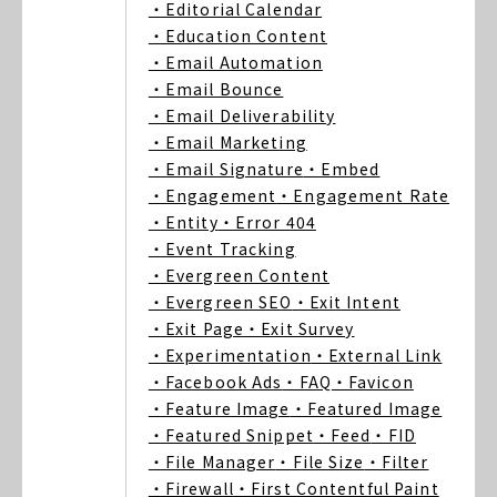
・Editorial Calendar
・Education Content
・Email Automation
・Email Bounce
・Email Deliverability
・Email Marketing
・Email Signature
・Embed
・Engagement
・Engagement Rate
・Entity
・Error 404
・Event Tracking
・Evergreen Content
・Evergreen SEO
・Exit Intent
・Exit Page
・Exit Survey
・Experimentation
・External Link
・Facebook Ads
・FAQ
・Favicon
・Feature Image
・Featured Image
・Featured Snippet
・Feed
・FID
・File Manager
・File Size
・Filter
・Firewall
・First Contentful Paint