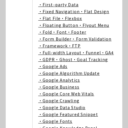
・First-party Data
・Fixed Navigation
・Flat Design
・Flat File
・Flexbox
・Floating Button
・Flyout Menu
・Fold
・Font
・Footer
・Form Builder
・Form Validation
・Framework
・FTP
・Full-width Layout
・Funnel
・GA4
・GDPR
・Ghost
・Goal Tracking
・Google Ads
・Google Algorithm Update
・Google Analytics
・Google Business
・Google Core Web Vitals
・Google Crawling
・Google Data Studio
・Google Featured Snippet
・Google Fonts