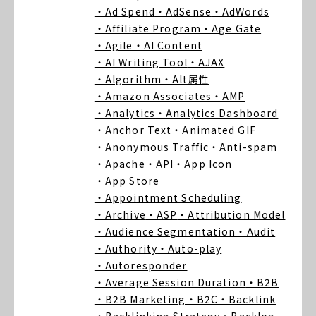
・Ad Spend
・AdSense
・AdWords
・Affiliate Program
・Age Gate
・Agile
・AI Content
・AI Writing Tool
・AJAX
・Algorithm
・Alt属性
・Amazon Associates
・AMP
・Analytics
・Analytics Dashboard
・Anchor Text
・Animated GIF
・Anonymous Traffic
・Anti-spam
・Apache
・API
・App Icon
・App Store
・Appointment Scheduling
・Archive
・ASP
・Attribution Model
・Audience Segmentation
・Audit
・Authority
・Auto-play
・Autoresponder
・Average Session Duration
・B2B
・B2B Marketing
・B2C
・Backlink