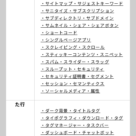
・サイトマップ
・サジェストキーワード
・サニタイズ
・サブスクリプション
・サブディレクトリ
・サブドメイン
・サムネイル
・シェア
・シェアボタン
・ショートコード
・シングルページアプリ
・スクレイピング
・スクロール
・スティッキーコンテンツ
・スニペット
・スパム
・スライダー
・スラッグ
・スループット
・セキュリティ
・セキュリティ証明書
・セグメント
・セッション
・セマンティクス
・ソーシャルメディア
・属性
た行
・ダーク背景
・タイトルタグ
・タイポグラフィ
・ダウンロード
・タグ
・タグマネージャー
・タスクバー
・ダッシュボード
・チャットボット