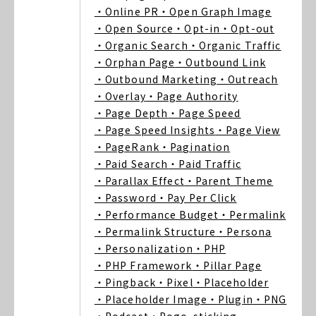
・Online PR
・Open Graph Image
・Open Source
・Opt-in
・Opt-out
・Organic Search
・Organic Traffic
・Orphan Page
・Outbound Link
・Outbound Marketing
・Outreach
・Overlay
・Page Authority
・Page Depth
・Page Speed
・Page Speed Insights
・Page View
・PageRank
・Pagination
・Paid Search
・Paid Traffic
・Parallax Effect
・Parent Theme
・Password
・Pay Per Click
・Performance Budget
・Permalink
・Permalink Structure
・Persona
・Personalization
・PHP
・PHP Framework
・Pillar Page
・Pingback
・Pixel
・Placeholder
・Placeholder Image
・Plugin
・PNG