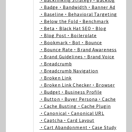
・Backlinking Strategy
・Backlog
・Badge
・Bandwidth
・Banner Ad
・Baseline
・Behavioral Targeting
・Below the Fold
・Benchmark
・Beta
・Black Hat SEO
・Blog
・Blog Post
・Boilerplate
・Bookmark
・Bot
・Bounce
・Bounce Rate
・Brand Awareness
・Brand Guidelines
・Brand Voice
・Breadcrumb
・Breadcrumb Navigation
・Broken Link
・Broken Link Checker
・Browser
・Budget
・Business Profile
・Button
・Buyer Persona
・Cache
・Cache Busting
・Cache Plugin
・Canonical
・Canonical URL
・Captcha
・Card Layout
・Cart Abandonment
・Case Study