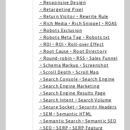
・Responsive Design
・Retargeting Pixel
・Return Visitor
・Rewrite Rule
・Rich Media
・Rich Snippet
・ROAS
・Robots Exclusion
・Robots Meta Tag
・Robots.txt
・ROI
・ROI
・Roll-over Effect
・Root Cause
・Root Directory
・Round-robin
・RSS
・Sales Funnel
・Schema Markup
・Screenshot
・Scroll Depth
・Scroll Map
・Search Console
・Search Engine
・Search Engine Marketing
・Search Engine Results Page
・Search Intent
・Search Volume
・Secure Socket
・Security Headers
・SEM
・Semantic HTML
・Semantic Search
・Semantic SEO
・SEO
・SERP
・SERP Feature