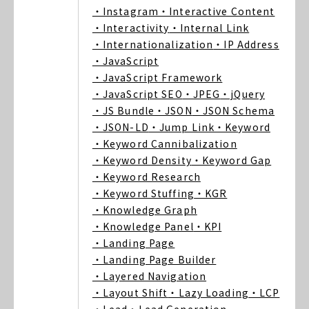
・Instagram
・Interactive Content
・Interactivity
・Internal Link
・Internationalization
・IP Address
・JavaScript
・JavaScript Framework
・JavaScript SEO
・JPEG
・jQuery
・JS Bundle
・JSON
・JSON Schema
・JSON-LD
・Jump Link
・Keyword
・Keyword Cannibalization
・Keyword Density
・Keyword Gap
・Keyword Research
・Keyword Stuffing
・KGR
・Knowledge Graph
・Knowledge Panel
・KPI
・Landing Page
・Landing Page Builder
・Layered Navigation
・Layout Shift
・Lazy Loading
・LCP