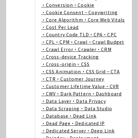
・Conversion
・Cookie
・Cookie Consent
・Copywriting
・Core Algorithm
・Core Web Vitals
・Cost Per Lead
・Country Code TLD
・CPA
・CPC
・CPL
・CPM
・Crawl
・Crawl Budget
・Crawl Error
・Crawler
・CRM
・Cross-device Tracking
・Cross-origin
・CSS
・CSS Animation
・CSS Grid
・CTA
・CTR
・Customer Journey
・Customer Lifetime Value
・CVR
・CWV
・Dark Pattern
・Dashboard
・Data Layer
・Data Privacy
・Data Scraping
・Data Studio
・Database
・Dead Link
・Dead Page
・Dedicated IP
・Dedicated Server
・Deep Link