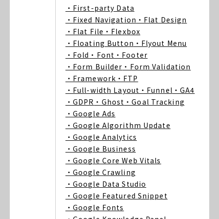
・First-party Data
・Fixed Navigation
・Flat Design
・Flat File
・Flexbox
・Floating Button
・Flyout Menu
・Fold
・Font
・Footer
・Form Builder
・Form Validation
・Framework
・FTP
・Full-width Layout
・Funnel
・GA4
・GDPR
・Ghost
・Goal Tracking
・Google Ads
・Google Algorithm Update
・Google Analytics
・Google Business
・Google Core Web Vitals
・Google Crawling
・Google Data Studio
・Google Featured Snippet
・Google Fonts