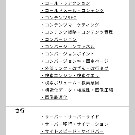
・コールトゥアクション
・コールドメール
・コンテンツ
・コンテンツSEO
・コンテンツマーケティング
・コンテンツ戦略
・コンテンツ管理
・コンバージョン
・コンバージョンファネル
・コンバージョンポイント
・コンバージョン率
・固定ページ
・外部リンク
・改ざん
・改行タグ
・検索エンジン
・検索クエリ
・検索ボリューム
・検索意図
・構造化データ
・権威性
・画像圧縮
・画像最適化
さ行
・サーバー
・サーバーサイド
・サーバー移行
・サイテーション
・サイトスピード
・サイドバー