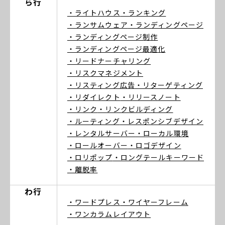
ら行
・ライトハウス
・ランキング
・ランサムウェア
・ランディングページ
・ランディングページ制作
・ランディングページ最適化
・リードナーチャリング
・リスクマネジメント
・リスティング広告
・リターゲティング
・リダイレクト
・リリースノート
・リンク
・リンクビルディング
・ルーティング
・レスポンシブデザイン
・レンタルサーバー
・ローカル環境
・ロールオーバー
・ロゴデザイン
・ロリポップ
・ロングテールキーワード
・離脱率
わ行
・ワードプレス
・ワイヤーフレーム
・ワンカラムレイアウト