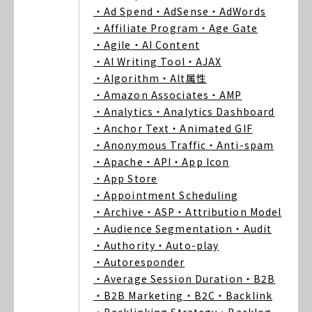
・Ad Spend
・AdSense
・AdWords
・Affiliate Program
・Age Gate
・Agile
・AI Content
・AI Writing Tool
・AJAX
・Algorithm
・Alt属性
・Amazon Associates
・AMP
・Analytics
・Analytics Dashboard
・Anchor Text
・Animated GIF
・Anonymous Traffic
・Anti-spam
・Apache
・API
・App Icon
・App Store
・Appointment Scheduling
・Archive
・ASP
・Attribution Model
・Audience Segmentation
・Audit
・Authority
・Auto-play
・Autoresponder
・Average Session Duration
・B2B
・B2B Marketing
・B2C
・Backlink