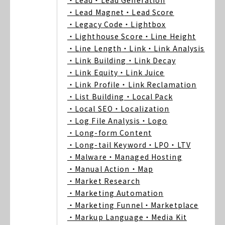
・Lead
・Lead Generation
・Lead Magnet
・Lead Score
・Legacy Code
・Lightbox
・Lighthouse Score
・Line Height
・Line Length
・Link
・Link Analysis
・Link Building
・Link Decay
・Link Equity
・Link Juice
・Link Profile
・Link Reclamation
・List Building
・Local Pack
・Local SEO
・Localization
・Log File Analysis
・Logo
・Long-form Content
・Long-tail Keyword
・LPO
・LTV
・Malware
・Managed Hosting
・Manual Action
・Map
・Market Research
・Marketing Automation
・Marketing Funnel
・Marketplace
・Markup Language
・Media Kit