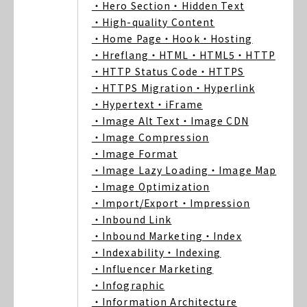
・Hero Section
・Hidden Text
・High-quality Content
・Home Page
・Hook
・Hosting
・Hreflang
・HTML
・HTML5
・HTTP
・HTTP Status Code
・HTTPS
・HTTPS Migration
・Hyperlink
・Hypertext
・iFrame
・Image Alt Text
・Image CDN
・Image Compression
・Image Format
・Image Lazy Loading
・Image Map
・Image Optimization
・Import/Export
・Impression
・Inbound Link
・Inbound Marketing
・Index
・Indexability
・Indexing
・Influencer Marketing
・Infographic
・Information Architecture