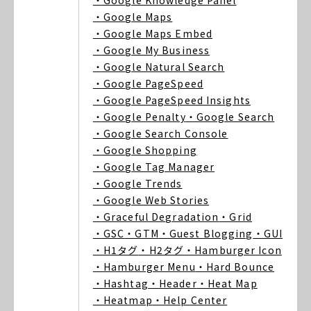
・Google Knowledge Panel
・Google Maps
・Google Maps Embed
・Google My Business
・Google Natural Search
・Google PageSpeed
・Google PageSpeed Insights
・Google Penalty
・Google Search
・Google Search Console
・Google Shopping
・Google Tag Manager
・Google Trends
・Google Web Stories
・Graceful Degradation
・Grid
・GSC
・GTM
・Guest Blogging
・GUI
・H1タグ
・H2タグ
・Hamburger Icon
・Hamburger Menu
・Hard Bounce
・Hashtag
・Header
・Heat Map
・Heatmap
・Help Center