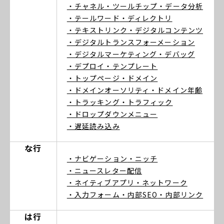
・チャネル
・ツールチップ
・データ分析
・テールワード
・ディレクトリ
・テキストリンク
・デジタルコンテンツ
・デジタルトランスフォーメーション
・デジタルマーケティング
・デバッグ
・デプロイ
・テンプレート
・トップページ
・ドメイン
・ドメインオーソリティ
・ドメイン年齢
・トラッキング
・トラフィック
・ドロップダウンメニュー
・遅延読み込み
な行
・ナビゲーション
・ニッチ
・ニュースレター配信
・ネイティブアプリ
・ネットワーク
・入力フォーム
・内部SEO
・内部リンク
は行