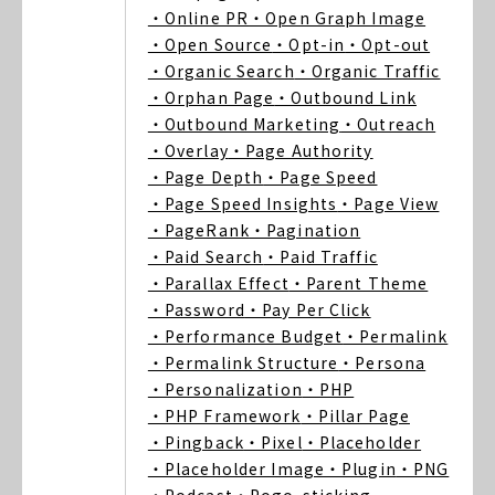
・Online PR
・Open Graph Image
・Open Source
・Opt-in
・Opt-out
・Organic Search
・Organic Traffic
・Orphan Page
・Outbound Link
・Outbound Marketing
・Outreach
・Overlay
・Page Authority
・Page Depth
・Page Speed
・Page Speed Insights
・Page View
・PageRank
・Pagination
・Paid Search
・Paid Traffic
・Parallax Effect
・Parent Theme
・Password
・Pay Per Click
・Performance Budget
・Permalink
・Permalink Structure
・Persona
・Personalization
・PHP
・PHP Framework
・Pillar Page
・Pingback
・Pixel
・Placeholder
・Placeholder Image
・Plugin
・PNG