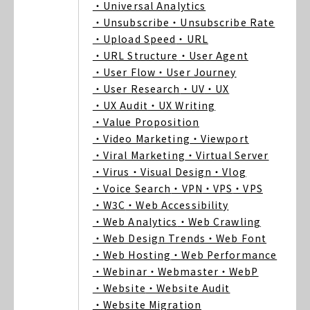
・Universal Analytics
・Unsubscribe
・Unsubscribe Rate
・Upload Speed
・URL
・URL Structure
・User Agent
・User Flow
・User Journey
・User Research
・UV
・UX
・UX Audit
・UX Writing
・Value Proposition
・Video Marketing
・Viewport
・Viral Marketing
・Virtual Server
・Virus
・Visual Design
・Vlog
・Voice Search
・VPN
・VPS
・VPS
・W3C
・Web Accessibility
・Web Analytics
・Web Crawling
・Web Design Trends
・Web Font
・Web Hosting
・Web Performance
・Webinar
・Webmaster
・WebP
・Website
・Website Audit
・Website Migration