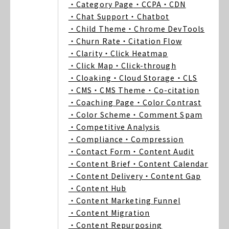
・Category Page
・CCPA
・CDN
・Chat Support
・Chatbot
・Child Theme
・Chrome DevTools
・Churn Rate
・Citation Flow
・Clarity
・Click Heatmap
・Click Map
・Click-through
・Cloaking
・Cloud Storage
・CLS
・CMS
・CMS Theme
・Co-citation
・Coaching Page
・Color Contrast
・Color Scheme
・Comment Spam
・Competitive Analysis
・Compliance
・Compression
・Contact Form
・Content Audit
・Content Brief
・Content Calendar
・Content Delivery
・Content Gap
・Content Hub
・Content Marketing Funnel
・Content Migration
・Content Repurposing