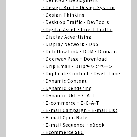
・Deindex
・Deployment
・Design Brief
・Design System
・Design Thinking
・Desktop Traffic
・DevTools
・Digital Asset
・Direct Traffic
・Display Advertising
・Display Network
・DNS
・Dofollow Link
・DOM
・Domain
・Doorway Page
・Download
・Drip Email
・Dripキャンペーン
・Duplicate Content
・Dwell Time
・Dynamic Content
・Dynamic Rendering
・Dynamic URL
・E-A-T
・E-commerce
・E-E-A-T
・E-mail Campaign
・E-mail List
・E-mail Open Rate
・E-mail Sequence
・eBook
・Ecommerce SEO