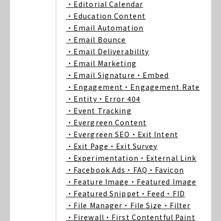
・Editorial Calendar
・Education Content
・Email Automation
・Email Bounce
・Email Deliverability
・Email Marketing
・Email Signature
・Embed
・Engagement
・Engagement Rate
・Entity
・Error 404
・Event Tracking
・Evergreen Content
・Evergreen SEO
・Exit Intent
・Exit Page
・Exit Survey
・Experimentation
・External Link
・Facebook Ads
・FAQ
・Favicon
・Feature Image
・Featured Image
・Featured Snippet
・Feed
・FID
・File Manager
・File Size
・Filter
・Firewall
・First Contentful Paint