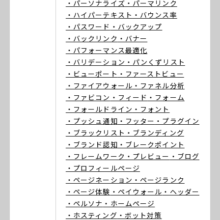
・パーソナライズ
・パーマリンク
・ハイパーテキスト
・バウンス率
・パスワード
・バックアップ
・バックリンク
・バナー
・パフォーマンス最適化
・バリデーション
・パンくずリスト
・ビューポート
・ファーストビュー
・ファイアウォール
・ファネル分析
・ファビコン
・フィード
・フォーム
・フォールドライン
・フォント
・プッシュ通知
・フッター
・プラグイン
・ブラックリスト
・ブランディング
・ブランド認知
・ブレークポイント
・フレームワーク
・プレビュー
・ブログ
・プロフィールページ
・ページネーション
・ページランク
・ページ体験
・ペイウォール
・ヘッダー
・ペルソナ
・ホームページ
・ホスティング
・ボット対策