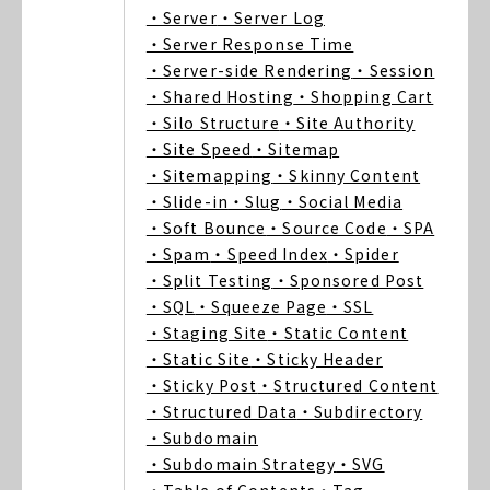
・Server
・Server Log
・Server Response Time
・Server-side Rendering
・Session
・Shared Hosting
・Shopping Cart
・Silo Structure
・Site Authority
・Site Speed
・Sitemap
・Sitemapping
・Skinny Content
・Slide-in
・Slug
・Social Media
・Soft Bounce
・Source Code
・SPA
・Spam
・Speed Index
・Spider
・Split Testing
・Sponsored Post
・SQL
・Squeeze Page
・SSL
・Staging Site
・Static Content
・Static Site
・Sticky Header
・Sticky Post
・Structured Content
・Structured Data
・Subdirectory
・Subdomain
・Subdomain Strategy
・SVG