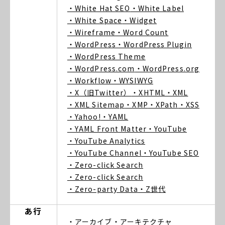
・White Hat SEO
・White Label
・White Space
・Widget
・Wireframe
・Word Count
・WordPress
・WordPress Plugin
・WordPress Theme
・WordPress.com
・WordPress.org
・Workflow
・WYSIWYG
・X（旧Twitter）
・XHTML
・XML
・XML Sitemap
・XMP
・XPath
・XSS
・Yahoo!
・YAML
・YAML Front Matter
・YouTube
・YouTube Analytics
・YouTube Channel
・YouTube SEO
・Zero-click Search
・Zero-click Search
・Zero-party Data
・Z世代
あ行
・アーカイブ
・アーキテクチャ