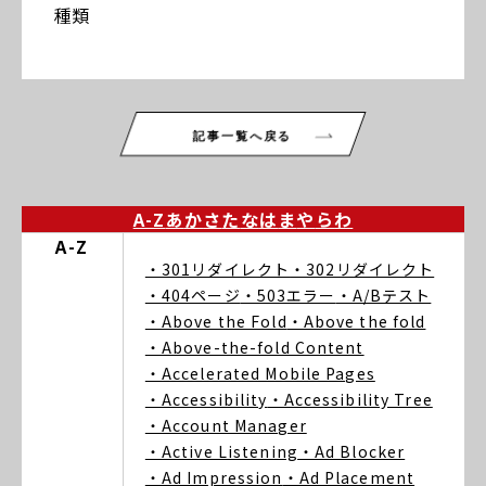
種類
記事一覧へ戻る
A-Z
あ
か
さ
た
な
は
ま
や
ら
わ
A-Z
・301リダイレクト
・302リダイレクト
・404ページ
・503エラー
・A/Bテスト
・Above the Fold
・Above the fold
・Above-the-fold Content
・Accelerated Mobile Pages
・Accessibility
・Accessibility Tree
・Account Manager
・Active Listening
・Ad Blocker
・Ad Impression
・Ad Placement