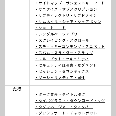
・サイトマップ
・サジェストキーワード
・サニタイズ
・サブスクリプション
・サブディレクトリ
・サブドメイン
・サムネイル
・シェア
・シェアボタン
・ショートコード
・シングルページアプリ
・スクレイピング
・スクロール
・スティッキーコンテンツ
・スニペット
・スパム
・スライダー
・スラッグ
・スループット
・セキュリティ
・セキュリティ証明書
・セグメント
・セッション
・セマンティクス
・ソーシャルメディア
・属性
た行
・ダーク背景
・タイトルタグ
・タイポグラフィ
・ダウンロード
・タグ
・タグマネージャー
・タスクバー
・ダッシュボード
・チャットボット