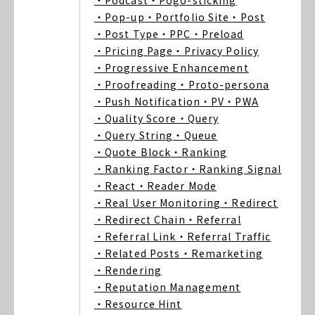
・Podcast
・Pogo-sticking
・Pop-up
・Portfolio Site
・Post
・Post Type
・PPC
・Preload
・Pricing Page
・Privacy Policy
・Progressive Enhancement
・Proofreading
・Proto-persona
・Push Notification
・PV
・PWA
・Quality Score
・Query
・Query String
・Queue
・Quote Block
・Ranking
・Ranking Factor
・Ranking Signal
・React
・Reader Mode
・Real User Monitoring
・Redirect
・Redirect Chain
・Referral
・Referral Link
・Referral Traffic
・Related Posts
・Remarketing
・Rendering
・Reputation Management
・Resource Hint