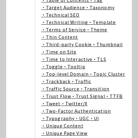
・Table of Contents
・Tag
・Target Audience
・Taxonomy
・Technical SEO
・Technical Writing
・Template
・Terms of Service
・Theme
・Thin Content
・Third-party Cookie
・Thumbnail
・Time on Site
・Time to Interactive
・TLS
・Toggle
・Tooltip
・Top-level Domain
・Topic Cluster
・Trackback
・Traffic
・Traffic Source
・Transition
・Trust Flow
・Trust Signal
・TTFB
・Tweet
・Twitter/X
・Two-Factor Authentication
・Typography
・UGC
・UI
・Unique Content
・Unique Page View