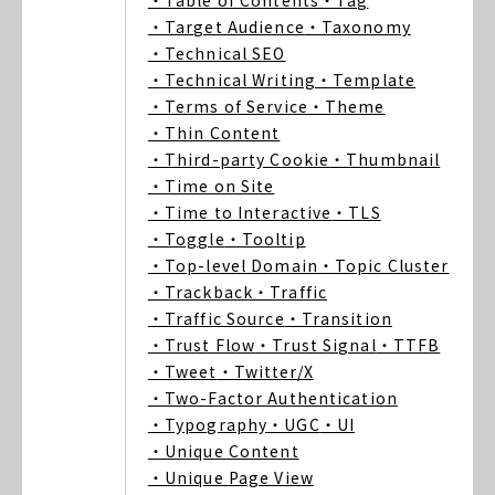
・Table of Contents
・Tag
・Target Audience
・Taxonomy
・Technical SEO
・Technical Writing
・Template
・Terms of Service
・Theme
・Thin Content
・Third-party Cookie
・Thumbnail
・Time on Site
・Time to Interactive
・TLS
・Toggle
・Tooltip
・Top-level Domain
・Topic Cluster
・Trackback
・Traffic
・Traffic Source
・Transition
・Trust Flow
・Trust Signal
・TTFB
・Tweet
・Twitter/X
・Two-Factor Authentication
・Typography
・UGC
・UI
・Unique Content
・Unique Page View