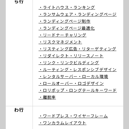
ら行
・ライトハウス
・ランキング
・ランサムウェア
・ランディングページ
・ランディングページ制作
・ランディングページ最適化
・リードナーチャリング
・リスクマネジメント
・リスティング広告
・リターゲティング
・リダイレクト
・リリースノート
・リンク
・リンクビルディング
・ルーティング
・レスポンシブデザイン
・レンタルサーバー
・ローカル環境
・ロールオーバー
・ロゴデザイン
・ロリポップ
・ロングテールキーワード
・離脱率
わ行
・ワードプレス
・ワイヤーフレーム
・ワンカラムレイアウト