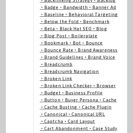
・Backlinking Strategy
・Backlog
・Badge
・Bandwidth
・Banner Ad
・Baseline
・Behavioral Targeting
・Below the Fold
・Benchmark
・Beta
・Black Hat SEO
・Blog
・Blog Post
・Boilerplate
・Bookmark
・Bot
・Bounce
・Bounce Rate
・Brand Awareness
・Brand Guidelines
・Brand Voice
・Breadcrumb
・Breadcrumb Navigation
・Broken Link
・Broken Link Checker
・Browser
・Budget
・Business Profile
・Button
・Buyer Persona
・Cache
・Cache Busting
・Cache Plugin
・Canonical
・Canonical URL
・Captcha
・Card Layout
・Cart Abandonment
・Case Study