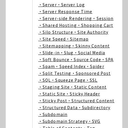
・Server
・Server Log
・Server Response Time
・Server-side Rendering
・Session
・Shared Hosting
・Shopping Cart
・Silo Structure
・Site Authority
・Site Speed
・Sitemap
・Sitemapping
・Skinny Content
・Slide-in
・Slug
・Social Media
・Soft Bounce
・Source Code
・SPA
・Spam
・Speed Index
・Spider
・Split Testing
・Sponsored Post
・SQL
・Squeeze Page
・SSL
・Staging Site
・Static Content
・Static Site
・Sticky Header
・Sticky Post
・Structured Content
・Structured Data
・Subdirectory
・Subdomain
・Subdomain Strategy
・SVG