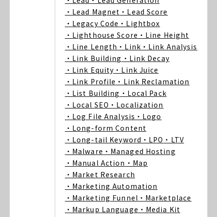
・Lead
・Lead Generation
・Lead Magnet
・Lead Score
・Legacy Code
・Lightbox
・Lighthouse Score
・Line Height
・Line Length
・Link
・Link Analysis
・Link Building
・Link Decay
・Link Equity
・Link Juice
・Link Profile
・Link Reclamation
・List Building
・Local Pack
・Local SEO
・Localization
・Log File Analysis
・Logo
・Long-form Content
・Long-tail Keyword
・LPO
・LTV
・Malware
・Managed Hosting
・Manual Action
・Map
・Market Research
・Marketing Automation
・Marketing Funnel
・Marketplace
・Markup Language
・Media Kit