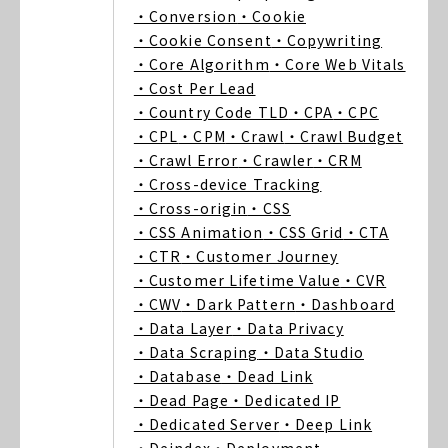
・Conversion
・Cookie
・Cookie Consent
・Copywriting
・Core Algorithm
・Core Web Vitals
・Cost Per Lead
・Country Code TLD
・CPA
・CPC
・CPL
・CPM
・Crawl
・Crawl Budget
・Crawl Error
・Crawler
・CRM
・Cross-device Tracking
・Cross-origin
・CSS
・CSS Animation
・CSS Grid
・CTA
・CTR
・Customer Journey
・Customer Lifetime Value
・CVR
・CWV
・Dark Pattern
・Dashboard
・Data Layer
・Data Privacy
・Data Scraping
・Data Studio
・Database
・Dead Link
・Dead Page
・Dedicated IP
・Dedicated Server
・Deep Link