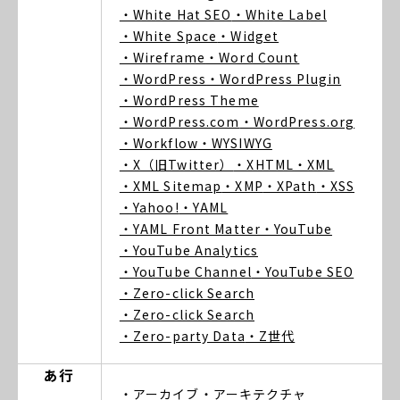
・White Hat SEO
・White Label
・White Space
・Widget
・Wireframe
・Word Count
・WordPress
・WordPress Plugin
・WordPress Theme
・WordPress.com
・WordPress.org
・Workflow
・WYSIWYG
・X（旧Twitter）
・XHTML
・XML
・XML Sitemap
・XMP
・XPath
・XSS
・Yahoo!
・YAML
・YAML Front Matter
・YouTube
・YouTube Analytics
・YouTube Channel
・YouTube SEO
・Zero-click Search
・Zero-click Search
・Zero-party Data
・Z世代
あ行
・アーカイブ
・アーキテクチャ