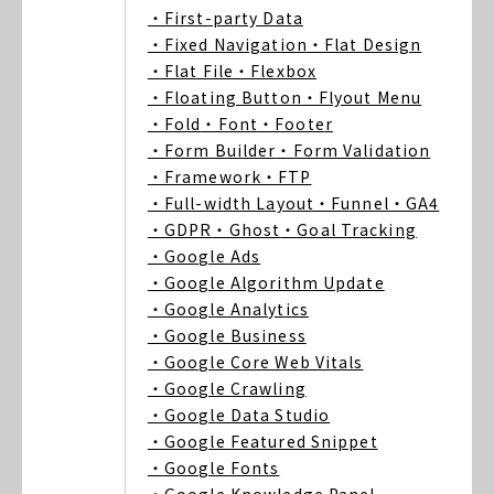
・First-party Data
・Fixed Navigation
・Flat Design
・Flat File
・Flexbox
・Floating Button
・Flyout Menu
・Fold
・Font
・Footer
・Form Builder
・Form Validation
・Framework
・FTP
・Full-width Layout
・Funnel
・GA4
・GDPR
・Ghost
・Goal Tracking
・Google Ads
・Google Algorithm Update
・Google Analytics
・Google Business
・Google Core Web Vitals
・Google Crawling
・Google Data Studio
・Google Featured Snippet
・Google Fonts