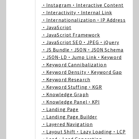
・Instagram
・Interactive Content
・Interactivity
・Internal Link
・Internationalization
・IP Address
・JavaScript
・JavaScript Framework
・JavaScript SEO
・JPEG
・jQuery
・JS Bundle
・JSON
・JSON Schema
・JSON-LD
・Jump Link
・Keyword
・Keyword Cannibalization
・Keyword Density
・Keyword Gap
・Keyword Research
・Keyword Stuffing
・KGR
・Knowledge Graph
・Knowledge Panel
・KPI
・Landing Page
・Landing Page Builder
・Layered Navigation
・Layout Shift
・Lazy Loading
・LCP