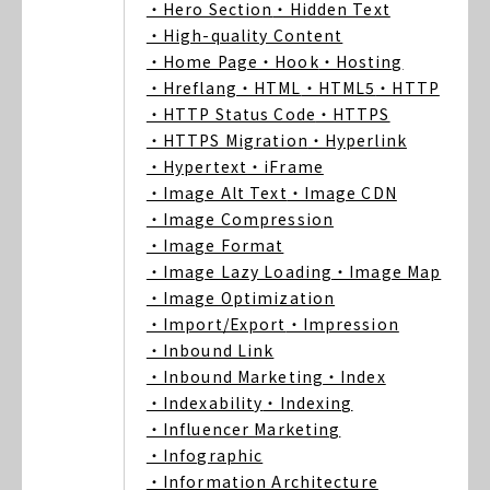
・Hero Section
・Hidden Text
・High-quality Content
・Home Page
・Hook
・Hosting
・Hreflang
・HTML
・HTML5
・HTTP
・HTTP Status Code
・HTTPS
・HTTPS Migration
・Hyperlink
・Hypertext
・iFrame
・Image Alt Text
・Image CDN
・Image Compression
・Image Format
・Image Lazy Loading
・Image Map
・Image Optimization
・Import/Export
・Impression
・Inbound Link
・Inbound Marketing
・Index
・Indexability
・Indexing
・Influencer Marketing
・Infographic
・Information Architecture