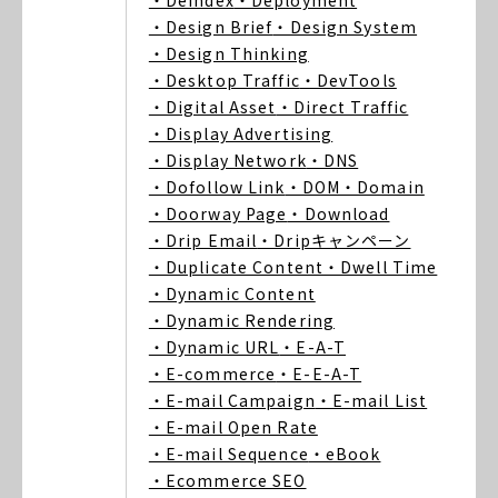
・Deindex
・Deployment
・Design Brief
・Design System
・Design Thinking
・Desktop Traffic
・DevTools
・Digital Asset
・Direct Traffic
・Display Advertising
・Display Network
・DNS
・Dofollow Link
・DOM
・Domain
・Doorway Page
・Download
・Drip Email
・Dripキャンペーン
・Duplicate Content
・Dwell Time
・Dynamic Content
・Dynamic Rendering
・Dynamic URL
・E-A-T
・E-commerce
・E-E-A-T
・E-mail Campaign
・E-mail List
・E-mail Open Rate
・E-mail Sequence
・eBook
・Ecommerce SEO