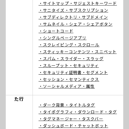
・サイトマップ
・サジェストキーワード
・サニタイズ
・サブスクリプション
・サブディレクトリ
・サブドメイン
・サムネイル
・シェア
・シェアボタン
・ショートコード
・シングルページアプリ
・スクレイピング
・スクロール
・スティッキーコンテンツ
・スニペット
・スパム
・スライダー
・スラッグ
・スループット
・セキュリティ
・セキュリティ証明書
・セグメント
・セッション
・セマンティクス
・ソーシャルメディア
・属性
た行
・ダーク背景
・タイトルタグ
・タイポグラフィ
・ダウンロード
・タグ
・タグマネージャー
・タスクバー
・ダッシュボード
・チャットボット