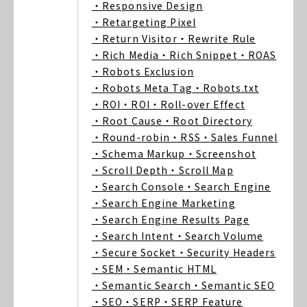
・Responsive Design
・Retargeting Pixel
・Return Visitor
・Rewrite Rule
・Rich Media
・Rich Snippet
・ROAS
・Robots Exclusion
・Robots Meta Tag
・Robots.txt
・ROI
・ROI
・Roll-over Effect
・Root Cause
・Root Directory
・Round-robin
・RSS
・Sales Funnel
・Schema Markup
・Screenshot
・Scroll Depth
・Scroll Map
・Search Console
・Search Engine
・Search Engine Marketing
・Search Engine Results Page
・Search Intent
・Search Volume
・Secure Socket
・Security Headers
・SEM
・Semantic HTML
・Semantic Search
・Semantic SEO
・SEO
・SERP
・SERP Feature