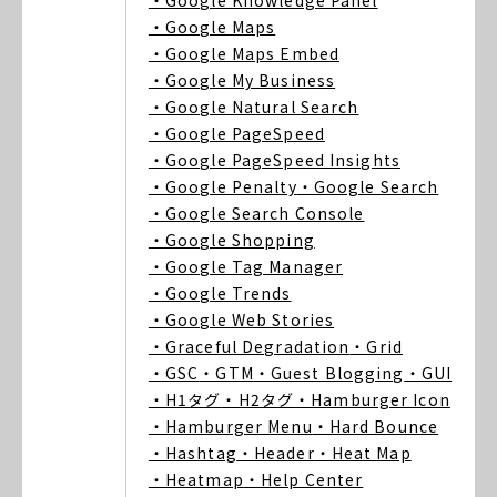
・Google Knowledge Panel
・Google Maps
・Google Maps Embed
・Google My Business
・Google Natural Search
・Google PageSpeed
・Google PageSpeed Insights
・Google Penalty
・Google Search
・Google Search Console
・Google Shopping
・Google Tag Manager
・Google Trends
・Google Web Stories
・Graceful Degradation
・Grid
・GSC
・GTM
・Guest Blogging
・GUI
・H1タグ
・H2タグ
・Hamburger Icon
・Hamburger Menu
・Hard Bounce
・Hashtag
・Header
・Heat Map
・Heatmap
・Help Center