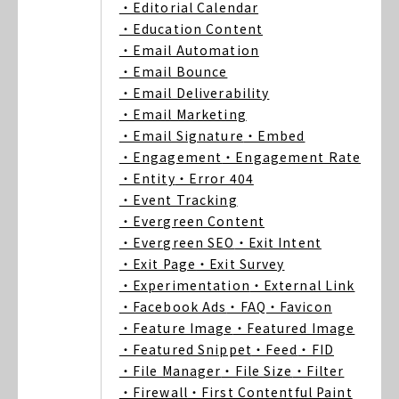
・Editorial Calendar
・Education Content
・Email Automation
・Email Bounce
・Email Deliverability
・Email Marketing
・Email Signature
・Embed
・Engagement
・Engagement Rate
・Entity
・Error 404
・Event Tracking
・Evergreen Content
・Evergreen SEO
・Exit Intent
・Exit Page
・Exit Survey
・Experimentation
・External Link
・Facebook Ads
・FAQ
・Favicon
・Feature Image
・Featured Image
・Featured Snippet
・Feed
・FID
・File Manager
・File Size
・Filter
・Firewall
・First Contentful Paint