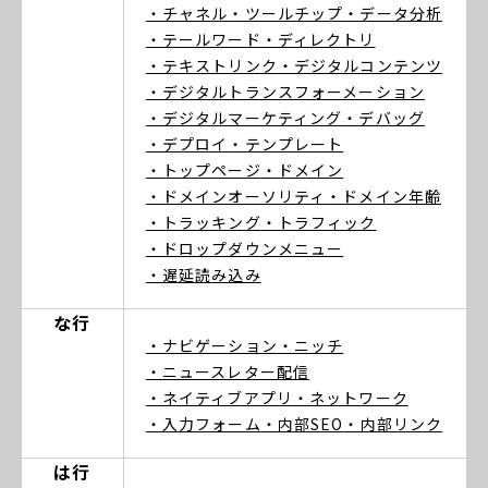
・チャネル
・ツールチップ
・データ分析
・テールワード
・ディレクトリ
・テキストリンク
・デジタルコンテンツ
・デジタルトランスフォーメーション
・デジタルマーケティング
・デバッグ
・デプロイ
・テンプレート
・トップページ
・ドメイン
・ドメインオーソリティ
・ドメイン年齢
・トラッキング
・トラフィック
・ドロップダウンメニュー
・遅延読み込み
な行
・ナビゲーション
・ニッチ
・ニュースレター配信
・ネイティブアプリ
・ネットワーク
・入力フォーム
・内部SEO
・内部リンク
は行