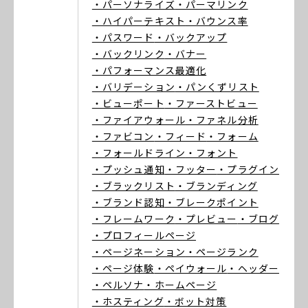
・パーソナライズ
・パーマリンク
・ハイパーテキスト
・バウンス率
・パスワード
・バックアップ
・バックリンク
・バナー
・パフォーマンス最適化
・バリデーション
・パンくずリスト
・ビューポート
・ファーストビュー
・ファイアウォール
・ファネル分析
・ファビコン
・フィード
・フォーム
・フォールドライン
・フォント
・プッシュ通知
・フッター
・プラグイン
・ブラックリスト
・ブランディング
・ブランド認知
・ブレークポイント
・フレームワーク
・プレビュー
・ブログ
・プロフィールページ
・ページネーション
・ページランク
・ページ体験
・ペイウォール
・ヘッダー
・ペルソナ
・ホームページ
・ホスティング
・ボット対策