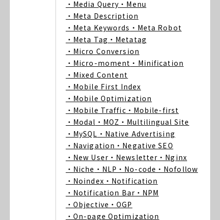
・Media Query
・Menu
・Meta Description
・Meta Keywords
・Meta Robot
・Meta Tag
・Metatag
・Micro Conversion
・Micro-moment
・Minification
・Mixed Content
・Mobile First Index
・Mobile Optimization
・Mobile Traffic
・Mobile-first
・Modal
・MOZ
・Multilingual Site
・MySQL
・Native Advertising
・Navigation
・Negative SEO
・New User
・Newsletter
・Nginx
・Niche
・NLP
・No-code
・Nofollow
・Noindex
・Notification
・Notification Bar
・NPM
・Objective
・OGP
・On-page Optimization