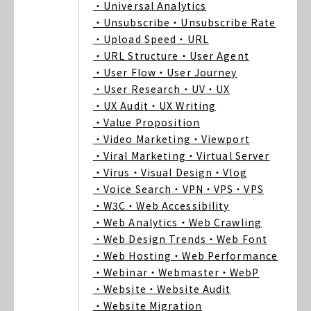
・Universal Analytics
・Unsubscribe
・Unsubscribe Rate
・Upload Speed
・URL
・URL Structure
・User Agent
・User Flow
・User Journey
・User Research
・UV
・UX
・UX Audit
・UX Writing
・Value Proposition
・Video Marketing
・Viewport
・Viral Marketing
・Virtual Server
・Virus
・Visual Design
・Vlog
・Voice Search
・VPN
・VPS
・VPS
・W3C
・Web Accessibility
・Web Analytics
・Web Crawling
・Web Design Trends
・Web Font
・Web Hosting
・Web Performance
・Webinar
・Webmaster
・WebP
・Website
・Website Audit
・Website Migration