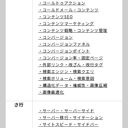
・コールトゥアクション
・コールドメール
・コンテンツ
・コンテンツSEO
・コンテンツマーケティング
・コンテンツ戦略
・コンテンツ管理
・コンバージョン
・コンバージョンファネル
・コンバージョンポイント
・コンバージョン率
・固定ページ
・外部リンク
・改ざん
・改行タグ
・検索エンジン
・検索クエリ
・検索ボリューム
・検索意図
・構造化データ
・権威性
・画像圧縮
・画像最適化
さ行
・サーバー
・サーバーサイド
・サーバー移行
・サイテーション
・サイトスピード
・サイドバー