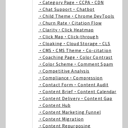
・Category Page
・CCPA
・CDN
・Chat Support
・Chatbot
・Child Theme
・Chrome DevTools
・Churn Rate
・Citation Flow
・Clarity
・Click Heatmap
・Click Map
・Click-through
・Cloaking
・Cloud Storage
・CLS
・CMS
・CMS Theme
・Co-citation
・Coaching Page
・Color Contrast
・Color Scheme
・Comment Spam
・Competitive Analysis
・Compliance
・Compression
・Contact Form
・Content Audit
・Content Brief
・Content Calendar
・Content Delivery
・Content Gap
・Content Hub
・Content Marketing Funnel
・Content Migration
・Content Repurposing