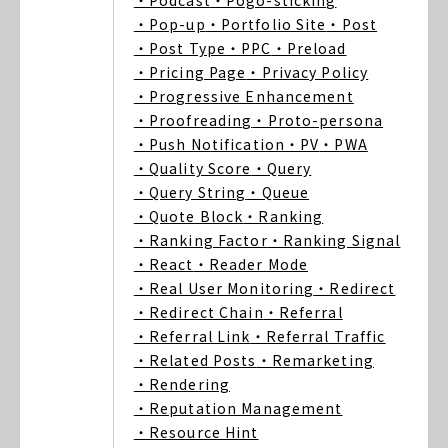
・Podcast
・Pogo-sticking
・Pop-up
・Portfolio Site
・Post
・Post Type
・PPC
・Preload
・Pricing Page
・Privacy Policy
・Progressive Enhancement
・Proofreading
・Proto-persona
・Push Notification
・PV
・PWA
・Quality Score
・Query
・Query String
・Queue
・Quote Block
・Ranking
・Ranking Factor
・Ranking Signal
・React
・Reader Mode
・Real User Monitoring
・Redirect
・Redirect Chain
・Referral
・Referral Link
・Referral Traffic
・Related Posts
・Remarketing
・Rendering
・Reputation Management
・Resource Hint