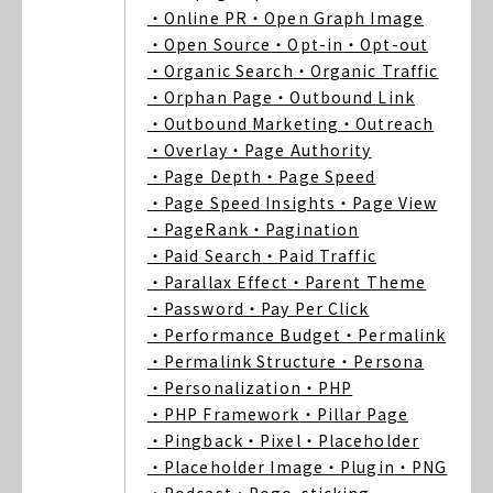
・Online PR
・Open Graph Image
・Open Source
・Opt-in
・Opt-out
・Organic Search
・Organic Traffic
・Orphan Page
・Outbound Link
・Outbound Marketing
・Outreach
・Overlay
・Page Authority
・Page Depth
・Page Speed
・Page Speed Insights
・Page View
・PageRank
・Pagination
・Paid Search
・Paid Traffic
・Parallax Effect
・Parent Theme
・Password
・Pay Per Click
・Performance Budget
・Permalink
・Permalink Structure
・Persona
・Personalization
・PHP
・PHP Framework
・Pillar Page
・Pingback
・Pixel
・Placeholder
・Placeholder Image
・Plugin
・PNG