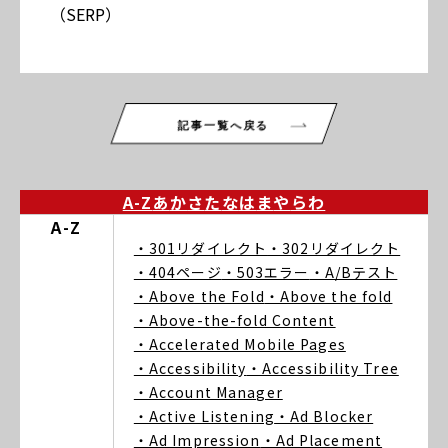
（SERP）
記事一覧へ戻る
A-Z
あ
か
さ
た
な
は
ま
や
ら
わ
A-Z
・301リダイレクト
・302リダイレクト
・404ページ
・503エラー
・A/Bテスト
・Above the Fold
・Above the fold
・Above-the-fold Content
・Accelerated Mobile Pages
・Accessibility
・Accessibility Tree
・Account Manager
・Active Listening
・Ad Blocker
・Ad Impression
・Ad Placement