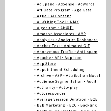
・Ad Spend
・AdSense
・AdWords
・Affiliate Program
・Age Gate
・Agile
・AI Content
・AI Writing Tool
・AJAX
・Algorithm
・Alt属性
・Amazon Associates
・AMP
・Analytics
・Analytics Dashboard
・Anchor Text
・Animated GIF
・Anonymous Traffic
・Anti-spam
・Apache
・API
・App Icon
・App Store
・Appointment Scheduling
・Archive
・ASP
・Attribution Model
・Audience Segmentation
・Audit
・Authority
・Auto-play
・Autoresponder
・Average Session Duration
・B2B
・B2B Marketing
・B2C
・Backlink