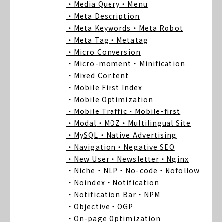
・Media Query
・Menu
・Meta Description
・Meta Keywords
・Meta Robot
・Meta Tag
・Metatag
・Micro Conversion
・Micro-moment
・Minification
・Mixed Content
・Mobile First Index
・Mobile Optimization
・Mobile Traffic
・Mobile-first
・Modal
・MOZ
・Multilingual Site
・MySQL
・Native Advertising
・Navigation
・Negative SEO
・New User
・Newsletter
・Nginx
・Niche
・NLP
・No-code
・Nofollow
・Noindex
・Notification
・Notification Bar
・NPM
・Objective
・OGP
・On-page Optimization