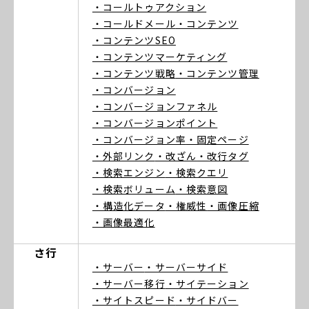
・コールトゥアクション
・コールドメール
・コンテンツ
・コンテンツSEO
・コンテンツマーケティング
・コンテンツ戦略
・コンテンツ管理
・コンバージョン
・コンバージョンファネル
・コンバージョンポイント
・コンバージョン率
・固定ページ
・外部リンク
・改ざん
・改行タグ
・検索エンジン
・検索クエリ
・検索ボリューム
・検索意図
・構造化データ
・権威性
・画像圧縮
・画像最適化
さ行
・サーバー
・サーバーサイド
・サーバー移行
・サイテーション
・サイトスピード
・サイドバー