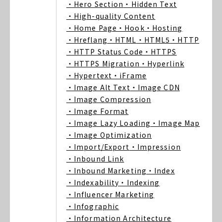
・Hero Section
・Hidden Text
・High-quality Content
・Home Page
・Hook
・Hosting
・Hreflang
・HTML
・HTML5
・HTTP
・HTTP Status Code
・HTTPS
・HTTPS Migration
・Hyperlink
・Hypertext
・iFrame
・Image Alt Text
・Image CDN
・Image Compression
・Image Format
・Image Lazy Loading
・Image Map
・Image Optimization
・Import/Export
・Impression
・Inbound Link
・Inbound Marketing
・Index
・Indexability
・Indexing
・Influencer Marketing
・Infographic
・Information Architecture