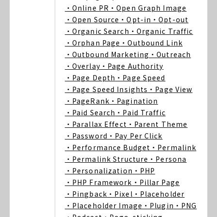
・Online PR
・Open Graph Image
・Open Source
・Opt-in
・Opt-out
・Organic Search
・Organic Traffic
・Orphan Page
・Outbound Link
・Outbound Marketing
・Outreach
・Overlay
・Page Authority
・Page Depth
・Page Speed
・Page Speed Insights
・Page View
・PageRank
・Pagination
・Paid Search
・Paid Traffic
・Parallax Effect
・Parent Theme
・Password
・Pay Per Click
・Performance Budget
・Permalink
・Permalink Structure
・Persona
・Personalization
・PHP
・PHP Framework
・Pillar Page
・Pingback
・Pixel
・Placeholder
・Placeholder Image
・Plugin
・PNG