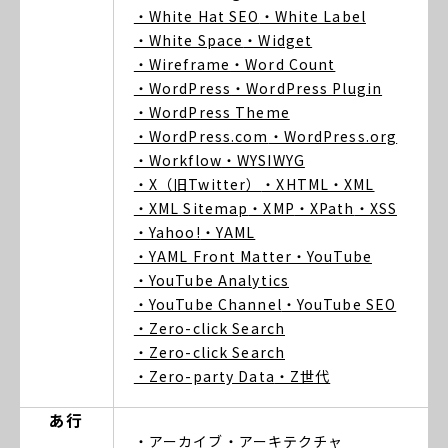
・White Hat SEO
・White Label
・White Space
・Widget
・Wireframe
・Word Count
・WordPress
・WordPress Plugin
・WordPress Theme
・WordPress.com
・WordPress.org
・Workflow
・WYSIWYG
・X（旧Twitter）
・XHTML
・XML
・XML Sitemap
・XMP
・XPath
・XSS
・Yahoo!
・YAML
・YAML Front Matter
・YouTube
・YouTube Analytics
・YouTube Channel
・YouTube SEO
・Zero-click Search
・Zero-click Search
・Zero-party Data
・Z世代
あ行
・アーカイブ
・アーキテクチャ