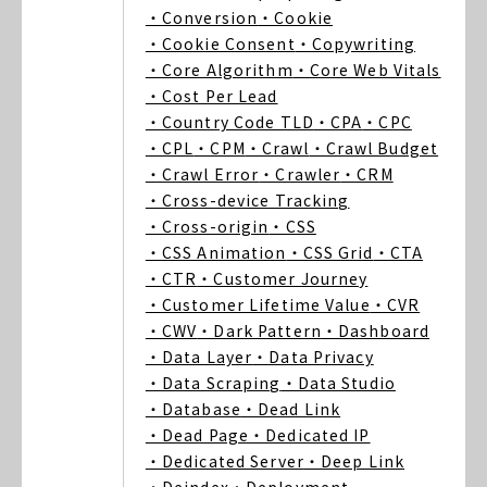
・Conversion
・Cookie
・Cookie Consent
・Copywriting
・Core Algorithm
・Core Web Vitals
・Cost Per Lead
・Country Code TLD
・CPA
・CPC
・CPL
・CPM
・Crawl
・Crawl Budget
・Crawl Error
・Crawler
・CRM
・Cross-device Tracking
・Cross-origin
・CSS
・CSS Animation
・CSS Grid
・CTA
・CTR
・Customer Journey
・Customer Lifetime Value
・CVR
・CWV
・Dark Pattern
・Dashboard
・Data Layer
・Data Privacy
・Data Scraping
・Data Studio
・Database
・Dead Link
・Dead Page
・Dedicated IP
・Dedicated Server
・Deep Link