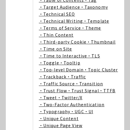
・Table of Contents
・Tag
・Target Audience
・Taxonomy
・Technical SEO
・Technical Writing
・Template
・Terms of Service
・Theme
・Thin Content
・Third-party Cookie
・Thumbnail
・Time on Site
・Time to Interactive
・TLS
・Toggle
・Tooltip
・Top-level Domain
・Topic Cluster
・Trackback
・Traffic
・Traffic Source
・Transition
・Trust Flow
・Trust Signal
・TTFB
・Tweet
・Twitter/X
・Two-Factor Authentication
・Typography
・UGC
・UI
・Unique Content
・Unique Page View