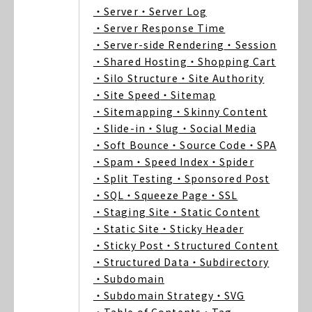
・Server
・Server Log
・Server Response Time
・Server-side Rendering
・Session
・Shared Hosting
・Shopping Cart
・Silo Structure
・Site Authority
・Site Speed
・Sitemap
・Sitemapping
・Skinny Content
・Slide-in
・Slug
・Social Media
・Soft Bounce
・Source Code
・SPA
・Spam
・Speed Index
・Spider
・Split Testing
・Sponsored Post
・SQL
・Squeeze Page
・SSL
・Staging Site
・Static Content
・Static Site
・Sticky Header
・Sticky Post
・Structured Content
・Structured Data
・Subdirectory
・Subdomain
・Subdomain Strategy
・SVG