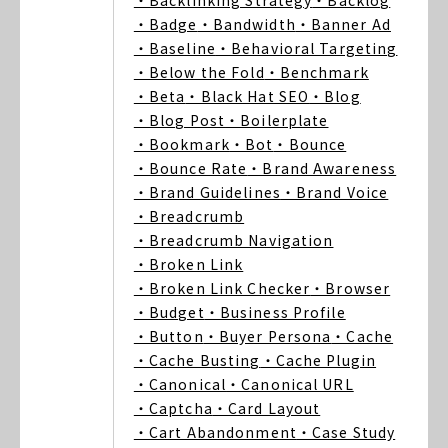
・Backlinking Strategy
・Backlog
・Badge
・Bandwidth
・Banner Ad
・Baseline
・Behavioral Targeting
・Below the Fold
・Benchmark
・Beta
・Black Hat SEO
・Blog
・Blog Post
・Boilerplate
・Bookmark
・Bot
・Bounce
・Bounce Rate
・Brand Awareness
・Brand Guidelines
・Brand Voice
・Breadcrumb
・Breadcrumb Navigation
・Broken Link
・Broken Link Checker
・Browser
・Budget
・Business Profile
・Button
・Buyer Persona
・Cache
・Cache Busting
・Cache Plugin
・Canonical
・Canonical URL
・Captcha
・Card Layout
・Cart Abandonment
・Case Study