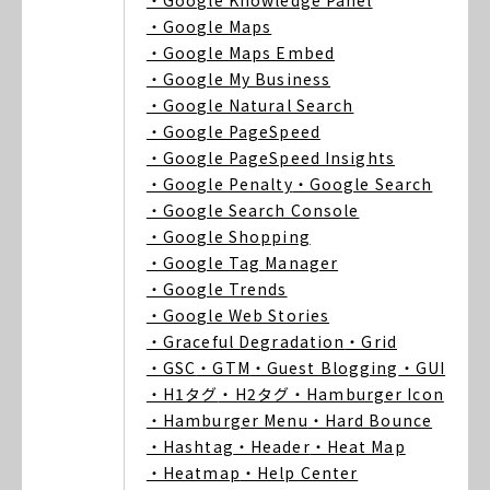
・Google Knowledge Panel
・Google Maps
・Google Maps Embed
・Google My Business
・Google Natural Search
・Google PageSpeed
・Google PageSpeed Insights
・Google Penalty
・Google Search
・Google Search Console
・Google Shopping
・Google Tag Manager
・Google Trends
・Google Web Stories
・Graceful Degradation
・Grid
・GSC
・GTM
・Guest Blogging
・GUI
・H1タグ
・H2タグ
・Hamburger Icon
・Hamburger Menu
・Hard Bounce
・Hashtag
・Header
・Heat Map
・Heatmap
・Help Center