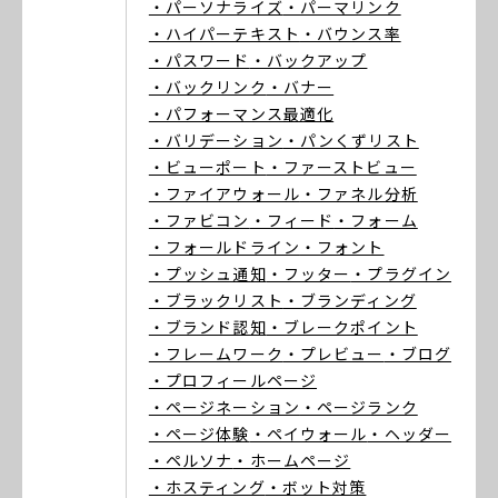
・パーソナライズ
・パーマリンク
・ハイパーテキスト
・バウンス率
・パスワード
・バックアップ
・バックリンク
・バナー
・パフォーマンス最適化
・バリデーション
・パンくずリスト
・ビューポート
・ファーストビュー
・ファイアウォール
・ファネル分析
・ファビコン
・フィード
・フォーム
・フォールドライン
・フォント
・プッシュ通知
・フッター
・プラグイン
・ブラックリスト
・ブランディング
・ブランド認知
・ブレークポイント
・フレームワーク
・プレビュー
・ブログ
・プロフィールページ
・ページネーション
・ページランク
・ページ体験
・ペイウォール
・ヘッダー
・ペルソナ
・ホームページ
・ホスティング
・ボット対策