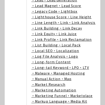
・Lead
・Lead Generation
・Lead Magnet
・Lead Score
・Legacy Code
・Lightbox
・Lighthouse Score
・Line Height
・Line Length
・Link
・Link Analysis
・Link Building
・Link Decay
・Link Equity
・Link Juice
・Link Profile
・Link Reclamation
・List Building
・Local Pack
・Local SEO
・Localization
・Log File Analysis
・Logo
・Long-form Content
・Long-tail Keyword
・LPO
・LTV
・Malware
・Managed Hosting
・Manual Action
・Map
・Market Research
・Marketing Automation
・Marketing Funnel
・Marketplace
・Markup Language
・Media Kit