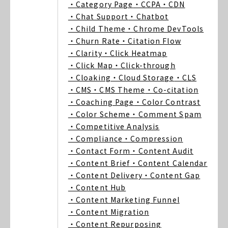
・Category Page
・CCPA
・CDN
・Chat Support
・Chatbot
・Child Theme
・Chrome DevTools
・Churn Rate
・Citation Flow
・Clarity
・Click Heatmap
・Click Map
・Click-through
・Cloaking
・Cloud Storage
・CLS
・CMS
・CMS Theme
・Co-citation
・Coaching Page
・Color Contrast
・Color Scheme
・Comment Spam
・Competitive Analysis
・Compliance
・Compression
・Contact Form
・Content Audit
・Content Brief
・Content Calendar
・Content Delivery
・Content Gap
・Content Hub
・Content Marketing Funnel
・Content Migration
・Content Repurposing