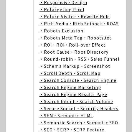
・Responsive Design
・Retargeting Pixel
・Return Visitor
・Rewrite Rule
・Rich Media
・Rich Snippet
・ROAS
・Robots Exclusion
・Robots Meta Tag
・Robots.txt
・ROI
・ROI
・Roll-over Effect
・Root Cause
・Root Directory
・Round-robin
・RSS
・Sales Funnel
・Schema Markup
・Screenshot
・Scroll Depth
・Scroll Map
・Search Console
・Search Engine
・Search Engine Marketing
・Search Engine Results Page
・Search Intent
・Search Volume
・Secure Socket
・Security Headers
・SEM
・Semantic HTML
・Semantic Search
・Semantic SEO
・SEO
・SERP
・SERP Feature