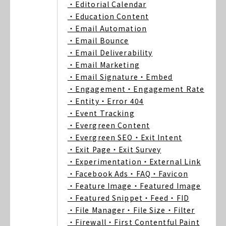
・Editorial Calendar
・Education Content
・Email Automation
・Email Bounce
・Email Deliverability
・Email Marketing
・Email Signature
・Embed
・Engagement
・Engagement Rate
・Entity
・Error 404
・Event Tracking
・Evergreen Content
・Evergreen SEO
・Exit Intent
・Exit Page
・Exit Survey
・Experimentation
・External Link
・Facebook Ads
・FAQ
・Favicon
・Feature Image
・Featured Image
・Featured Snippet
・Feed
・FID
・File Manager
・File Size
・Filter
・Firewall
・First Contentful Paint