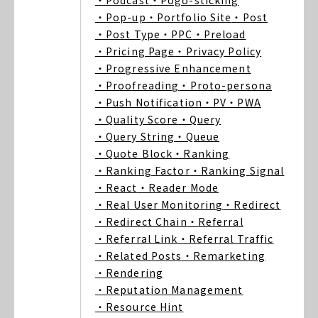
・Podcast
・Pogo-sticking
・Pop-up
・Portfolio Site
・Post
・Post Type
・PPC
・Preload
・Pricing Page
・Privacy Policy
・Progressive Enhancement
・Proofreading
・Proto-persona
・Push Notification
・PV
・PWA
・Quality Score
・Query
・Query String
・Queue
・Quote Block
・Ranking
・Ranking Factor
・Ranking Signal
・React
・Reader Mode
・Real User Monitoring
・Redirect
・Redirect Chain
・Referral
・Referral Link
・Referral Traffic
・Related Posts
・Remarketing
・Rendering
・Reputation Management
・Resource Hint