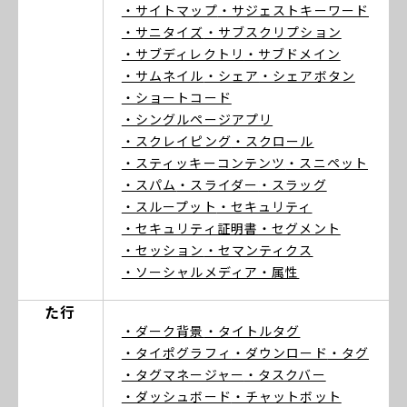
・サイトマップ
・サジェストキーワード
・サニタイズ
・サブスクリプション
・サブディレクトリ
・サブドメイン
・サムネイル
・シェア
・シェアボタン
・ショートコード
・シングルページアプリ
・スクレイピング
・スクロール
・スティッキーコンテンツ
・スニペット
・スパム
・スライダー
・スラッグ
・スループット
・セキュリティ
・セキュリティ証明書
・セグメント
・セッション
・セマンティクス
・ソーシャルメディア
・属性
た行
・ダーク背景
・タイトルタグ
・タイポグラフィ
・ダウンロード
・タグ
・タグマネージャー
・タスクバー
・ダッシュボード
・チャットボット