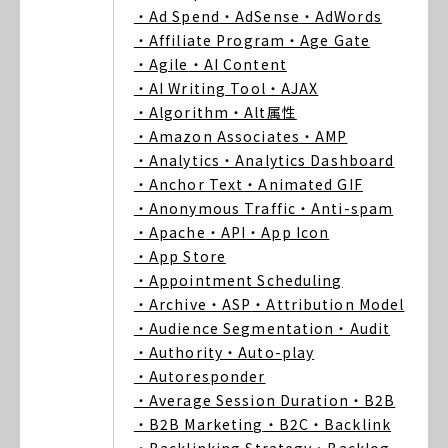
・Ad Spend
・AdSense
・AdWords
・Affiliate Program
・Age Gate
・Agile
・AI Content
・AI Writing Tool
・AJAX
・Algorithm
・Alt属性
・Amazon Associates
・AMP
・Analytics
・Analytics Dashboard
・Anchor Text
・Animated GIF
・Anonymous Traffic
・Anti-spam
・Apache
・API
・App Icon
・App Store
・Appointment Scheduling
・Archive
・ASP
・Attribution Model
・Audience Segmentation
・Audit
・Authority
・Auto-play
・Autoresponder
・Average Session Duration
・B2B
・B2B Marketing
・B2C
・Backlink