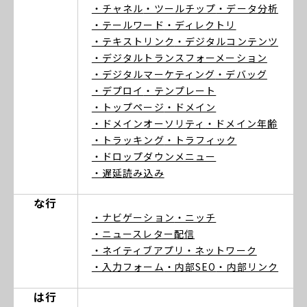
・チャネル
・ツールチップ
・データ分析
・テールワード
・ディレクトリ
・テキストリンク
・デジタルコンテンツ
・デジタルトランスフォーメーション
・デジタルマーケティング
・デバッグ
・デプロイ
・テンプレート
・トップページ
・ドメイン
・ドメインオーソリティ
・ドメイン年齢
・トラッキング
・トラフィック
・ドロップダウンメニュー
・遅延読み込み
な行
・ナビゲーション
・ニッチ
・ニュースレター配信
・ネイティブアプリ
・ネットワーク
・入力フォーム
・内部SEO
・内部リンク
は行