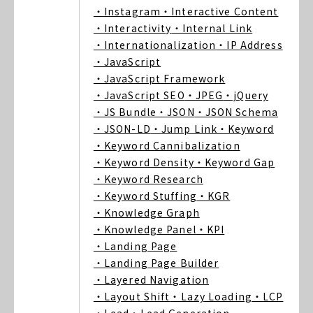
・Instagram
・Interactive Content
・Interactivity
・Internal Link
・Internationalization
・IP Address
・JavaScript
・JavaScript Framework
・JavaScript SEO
・JPEG
・jQuery
・JS Bundle
・JSON
・JSON Schema
・JSON-LD
・Jump Link
・Keyword
・Keyword Cannibalization
・Keyword Density
・Keyword Gap
・Keyword Research
・Keyword Stuffing
・KGR
・Knowledge Graph
・Knowledge Panel
・KPI
・Landing Page
・Landing Page Builder
・Layered Navigation
・Layout Shift
・Lazy Loading
・LCP