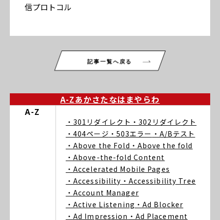
信プロトコル
記事一覧へ戻る
A-Z
あ
か
さ
た
な
は
ま
や
ら
わ
A-Z
・301リダイレクト
・302リダイレクト
・404ページ
・503エラー
・A/Bテスト
・Above the Fold
・Above the fold
・Above-the-fold Content
・Accelerated Mobile Pages
・Accessibility
・Accessibility Tree
・Account Manager
・Active Listening
・Ad Blocker
・Ad Impression
・Ad Placement