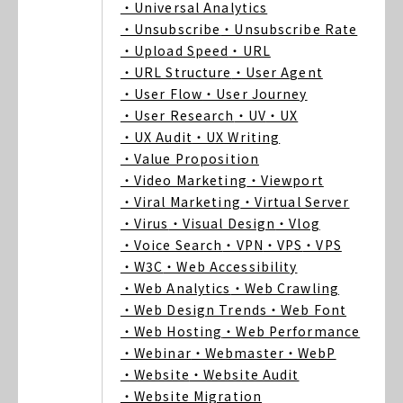
・Universal Analytics
・Unsubscribe
・Unsubscribe Rate
・Upload Speed
・URL
・URL Structure
・User Agent
・User Flow
・User Journey
・User Research
・UV
・UX
・UX Audit
・UX Writing
・Value Proposition
・Video Marketing
・Viewport
・Viral Marketing
・Virtual Server
・Virus
・Visual Design
・Vlog
・Voice Search
・VPN
・VPS
・VPS
・W3C
・Web Accessibility
・Web Analytics
・Web Crawling
・Web Design Trends
・Web Font
・Web Hosting
・Web Performance
・Webinar
・Webmaster
・WebP
・Website
・Website Audit
・Website Migration