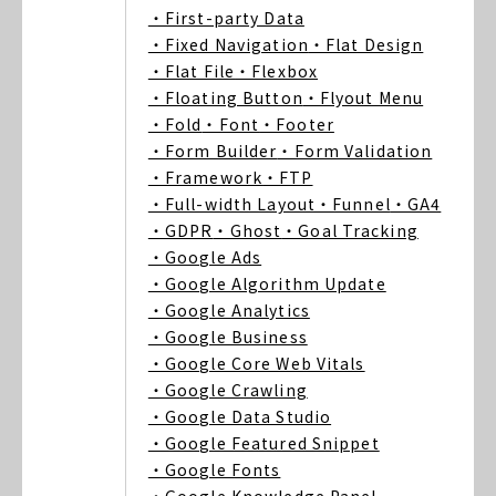
・First-party Data
・Fixed Navigation
・Flat Design
・Flat File
・Flexbox
・Floating Button
・Flyout Menu
・Fold
・Font
・Footer
・Form Builder
・Form Validation
・Framework
・FTP
・Full-width Layout
・Funnel
・GA4
・GDPR
・Ghost
・Goal Tracking
・Google Ads
・Google Algorithm Update
・Google Analytics
・Google Business
・Google Core Web Vitals
・Google Crawling
・Google Data Studio
・Google Featured Snippet
・Google Fonts