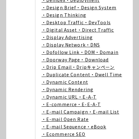
・Deindex
・Deployment
・Design Brief
・Design System
・Design Thinking
・Desktop Traffic
・DevTools
・Digital Asset
・Direct Traffic
・Display Advertising
・Display Network
・DNS
・Dofollow Link
・DOM
・Domain
・Doorway Page
・Download
・Drip Email
・Dripキャンペーン
・Duplicate Content
・Dwell Time
・Dynamic Content
・Dynamic Rendering
・Dynamic URL
・E-A-T
・E-commerce
・E-E-A-T
・E-mail Campaign
・E-mail List
・E-mail Open Rate
・E-mail Sequence
・eBook
・Ecommerce SEO