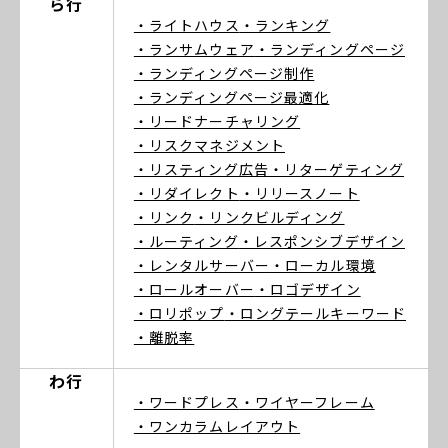
ら行
・ライトハウス
・ランキング
・ランサムウェア
・ランディングページ
・ランディングページ制作
・ランディングページ最適化
・リードナーチャリング
・リスクマネジメント
・リスティング広告
・リターゲティング
・リダイレクト
・リリースノート
・リンク
・リンクビルディング
・ルーティング
・レスポンシブデザイン
・レンタルサーバー
・ローカル環境
・ロールオーバー
・ロゴデザイン
・ロリポップ
・ロングテールキーワード
・離脱率
わ行
・ワードプレス
・ワイヤーフレーム
・ワンカラムレイアウト