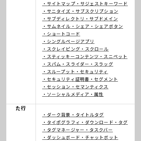
・サイトマップ
・サジェストキーワード
・サニタイズ
・サブスクリプション
・サブディレクトリ
・サブドメイン
・サムネイル
・シェア
・シェアボタン
・ショートコード
・シングルページアプリ
・スクレイピング
・スクロール
・スティッキーコンテンツ
・スニペット
・スパム
・スライダー
・スラッグ
・スループット
・セキュリティ
・セキュリティ証明書
・セグメント
・セッション
・セマンティクス
・ソーシャルメディア
・属性
た行
・ダーク背景
・タイトルタグ
・タイポグラフィ
・ダウンロード
・タグ
・タグマネージャー
・タスクバー
・ダッシュボード
・チャットボット