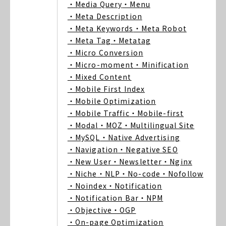
・Media Query
・Menu
・Meta Description
・Meta Keywords
・Meta Robot
・Meta Tag
・Metatag
・Micro Conversion
・Micro-moment
・Minification
・Mixed Content
・Mobile First Index
・Mobile Optimization
・Mobile Traffic
・Mobile-first
・Modal
・MOZ
・Multilingual Site
・MySQL
・Native Advertising
・Navigation
・Negative SEO
・New User
・Newsletter
・Nginx
・Niche
・NLP
・No-code
・Nofollow
・Noindex
・Notification
・Notification Bar
・NPM
・Objective
・OGP
・On-page Optimization