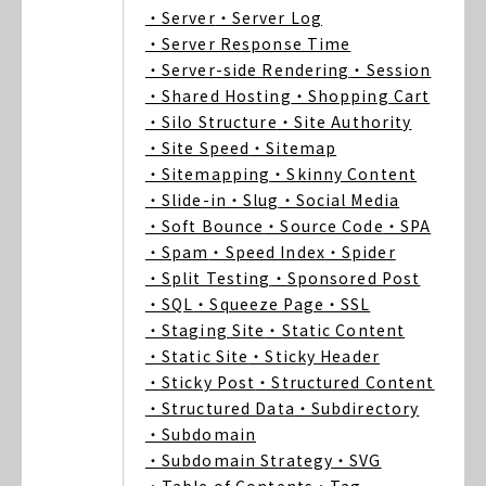
・Server
・Server Log
・Server Response Time
・Server-side Rendering
・Session
・Shared Hosting
・Shopping Cart
・Silo Structure
・Site Authority
・Site Speed
・Sitemap
・Sitemapping
・Skinny Content
・Slide-in
・Slug
・Social Media
・Soft Bounce
・Source Code
・SPA
・Spam
・Speed Index
・Spider
・Split Testing
・Sponsored Post
・SQL
・Squeeze Page
・SSL
・Staging Site
・Static Content
・Static Site
・Sticky Header
・Sticky Post
・Structured Content
・Structured Data
・Subdirectory
・Subdomain
・Subdomain Strategy
・SVG