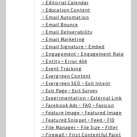
・Editorial Calendar
・Education Content
・Email Automation
・Email Bounce
・Email Deliverability
・Email Marketing
・Email Signature
・Embed
・Engagement
・Engagement Rate
・Entity
・Error 404
・Event Tracking
・Evergreen Content
・Evergreen SEO
・Exit Intent
・Exit Page
・Exit Survey
・Experimentation
・External Link
・Facebook Ads
・FAQ
・Favicon
・Feature Image
・Featured Image
・Featured Snippet
・Feed
・FID
・File Manager
・File Size
・Filter
・Firewall
・First Contentful Paint