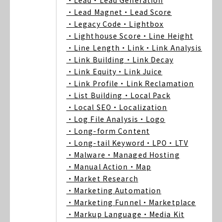
・Lead
・Lead Generation
・Lead Magnet
・Lead Score
・Legacy Code
・Lightbox
・Lighthouse Score
・Line Height
・Line Length
・Link
・Link Analysis
・Link Building
・Link Decay
・Link Equity
・Link Juice
・Link Profile
・Link Reclamation
・List Building
・Local Pack
・Local SEO
・Localization
・Log File Analysis
・Logo
・Long-form Content
・Long-tail Keyword
・LPO
・LTV
・Malware
・Managed Hosting
・Manual Action
・Map
・Market Research
・Marketing Automation
・Marketing Funnel
・Marketplace
・Markup Language
・Media Kit