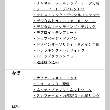
・チャネル
・ツールチップ
・データ分析
・テールワード
・ディレクトリ
・テキストリンク
・デジタルコンテンツ
・デジタルトランスフォーメーション
・デジタルマーケティング
・デバッグ
・デプロイ
・テンプレート
・トップページ
・ドメイン
・ドメインオーソリティ
・ドメイン年齢
・トラッキング
・トラフィック
・ドロップダウンメニュー
・遅延読み込み
な行
・ナビゲーション
・ニッチ
・ニュースレター配信
・ネイティブアプリ
・ネットワーク
・入力フォーム
・内部SEO
・内部リンク
は行