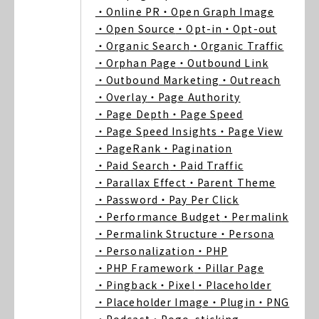
・Online PR
・Open Graph Image
・Open Source
・Opt-in
・Opt-out
・Organic Search
・Organic Traffic
・Orphan Page
・Outbound Link
・Outbound Marketing
・Outreach
・Overlay
・Page Authority
・Page Depth
・Page Speed
・Page Speed Insights
・Page View
・PageRank
・Pagination
・Paid Search
・Paid Traffic
・Parallax Effect
・Parent Theme
・Password
・Pay Per Click
・Performance Budget
・Permalink
・Permalink Structure
・Persona
・Personalization
・PHP
・PHP Framework
・Pillar Page
・Pingback
・Pixel
・Placeholder
・Placeholder Image
・Plugin
・PNG