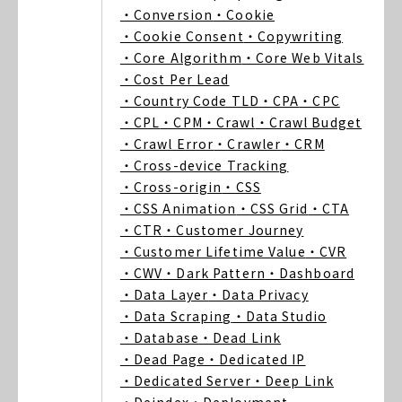
・Conversion
・Cookie
・Cookie Consent
・Copywriting
・Core Algorithm
・Core Web Vitals
・Cost Per Lead
・Country Code TLD
・CPA
・CPC
・CPL
・CPM
・Crawl
・Crawl Budget
・Crawl Error
・Crawler
・CRM
・Cross-device Tracking
・Cross-origin
・CSS
・CSS Animation
・CSS Grid
・CTA
・CTR
・Customer Journey
・Customer Lifetime Value
・CVR
・CWV
・Dark Pattern
・Dashboard
・Data Layer
・Data Privacy
・Data Scraping
・Data Studio
・Database
・Dead Link
・Dead Page
・Dedicated IP
・Dedicated Server
・Deep Link