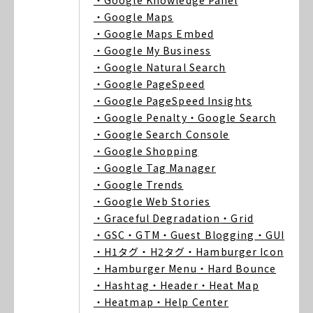
・Google Knowledge Panel
・Google Maps
・Google Maps Embed
・Google My Business
・Google Natural Search
・Google PageSpeed
・Google PageSpeed Insights
・Google Penalty
・Google Search
・Google Search Console
・Google Shopping
・Google Tag Manager
・Google Trends
・Google Web Stories
・Graceful Degradation
・Grid
・GSC
・GTM
・Guest Blogging
・GUI
・H1タグ
・H2タグ
・Hamburger Icon
・Hamburger Menu
・Hard Bounce
・Hashtag
・Header
・Heat Map
・Heatmap
・Help Center