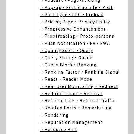
・Podcast
・Pogo-sticking
・Pop-up
・Portfolio Site
・Post
・Post Type
・PPC
・Preload
・Pricing Page
・Privacy Policy
・Progressive Enhancement
・Proofreading
・Proto-persona
・Push Notification
・PV
・PWA
・Quality Score
・Query
・Query String
・Queue
・Quote Block
・Ranking
・Ranking Factor
・Ranking Signal
・React
・Reader Mode
・Real User Monitoring
・Redirect
・Redirect Chain
・Referral
・Referral Link
・Referral Traffic
・Related Posts
・Remarketing
・Rendering
・Reputation Management
・Resource Hint