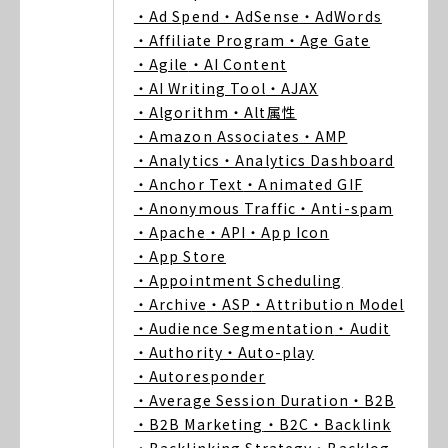
・Ad Spend
・AdSense
・AdWords
・Affiliate Program
・Age Gate
・Agile
・AI Content
・AI Writing Tool
・AJAX
・Algorithm
・Alt属性
・Amazon Associates
・AMP
・Analytics
・Analytics Dashboard
・Anchor Text
・Animated GIF
・Anonymous Traffic
・Anti-spam
・Apache
・API
・App Icon
・App Store
・Appointment Scheduling
・Archive
・ASP
・Attribution Model
・Audience Segmentation
・Audit
・Authority
・Auto-play
・Autoresponder
・Average Session Duration
・B2B
・B2B Marketing
・B2C
・Backlink