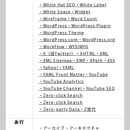
・White Hat SEO
・White Label
・White Space
・Widget
・Wireframe
・Word Count
・WordPress
・WordPress Plugin
・WordPress Theme
・WordPress.com
・WordPress.org
・Workflow
・WYSIWYG
・X（旧Twitter）
・XHTML
・XML
・XML Sitemap
・XMP
・XPath
・XSS
・Yahoo!
・YAML
・YAML Front Matter
・YouTube
・YouTube Analytics
・YouTube Channel
・YouTube SEO
・Zero-click Search
・Zero-click Search
・Zero-party Data
・Z世代
あ行
・アーカイブ
・アーキテクチャ