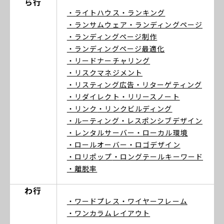
ら行
・ライトハウス
・ランキング
・ランサムウェア
・ランディングページ
・ランディングページ制作
・ランディングページ最適化
・リードナーチャリング
・リスクマネジメント
・リスティング広告
・リターゲティング
・リダイレクト
・リリースノート
・リンク
・リンクビルディング
・ルーティング
・レスポンシブデザイン
・レンタルサーバー
・ローカル環境
・ロールオーバー
・ロゴデザイン
・ロリポップ
・ロングテールキーワード
・離脱率
わ行
・ワードプレス
・ワイヤーフレーム
・ワンカラムレイアウト