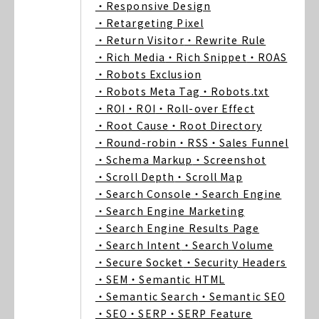
・Responsive Design
・Retargeting Pixel
・Return Visitor
・Rewrite Rule
・Rich Media
・Rich Snippet
・ROAS
・Robots Exclusion
・Robots Meta Tag
・Robots.txt
・ROI
・ROI
・Roll-over Effect
・Root Cause
・Root Directory
・Round-robin
・RSS
・Sales Funnel
・Schema Markup
・Screenshot
・Scroll Depth
・Scroll Map
・Search Console
・Search Engine
・Search Engine Marketing
・Search Engine Results Page
・Search Intent
・Search Volume
・Secure Socket
・Security Headers
・SEM
・Semantic HTML
・Semantic Search
・Semantic SEO
・SEO
・SERP
・SERP Feature