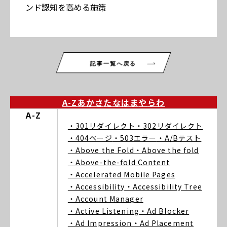
ンド認知を高める施策
記事一覧へ戻る
A-Z
あ
か
さ
た
な
は
ま
や
ら
わ
A-Z
・301リダイレクト
・302リダイレクト
・404ページ
・503エラー
・A/Bテスト
・Above the Fold
・Above the fold
・Above-the-fold Content
・Accelerated Mobile Pages
・Accessibility
・Accessibility Tree
・Account Manager
・Active Listening
・Ad Blocker
・Ad Impression
・Ad Placement