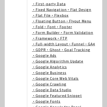
・First-party Data
・Fixed Navigation
・Flat Design
・Flat File
・Flexbox
・Floating Button
・Flyout Menu
・Fold
・Font
・Footer
・Form Builder
・Form Validation
・Framework
・FTP
・Full-width Layout
・Funnel
・GA4
・GDPR
・Ghost
・Goal Tracking
・Google Ads
・Google Algorithm Update
・Google Analytics
・Google Business
・Google Core Web Vitals
・Google Crawling
・Google Data Studio
・Google Featured Snippet
・Google Fonts