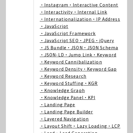
・Instagram
・Interactive Content
・Interactivity
・Internal Link
・Internationalization
・IP Address
・JavaScript
・JavaScript Framework
・JavaScript SEO
・JPEG
・jQuery
・JS Bundle
・JSON
・JSON Schema
・JSON-LD
・Jump Link
・Keyword
・Keyword Cannibalization
・Keyword Density
・Keyword Gap
・Keyword Research
・Keyword Stuffing
・KGR
・Knowledge Graph
・Knowledge Panel
・KPI
・Landing Page
・Landing Page Builder
・Layered Navigation
・Layout Shift
・Lazy Loading
・LCP