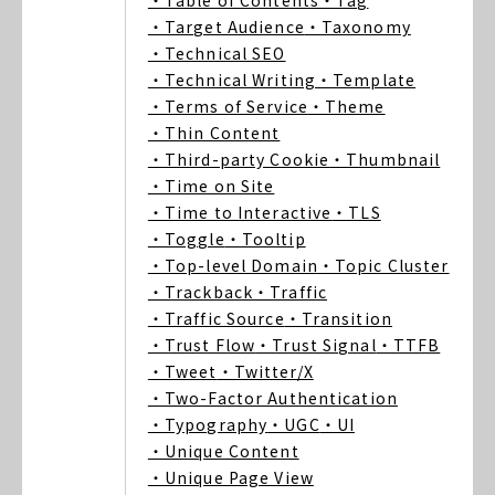
・Table of Contents
・Tag
・Target Audience
・Taxonomy
・Technical SEO
・Technical Writing
・Template
・Terms of Service
・Theme
・Thin Content
・Third-party Cookie
・Thumbnail
・Time on Site
・Time to Interactive
・TLS
・Toggle
・Tooltip
・Top-level Domain
・Topic Cluster
・Trackback
・Traffic
・Traffic Source
・Transition
・Trust Flow
・Trust Signal
・TTFB
・Tweet
・Twitter/X
・Two-Factor Authentication
・Typography
・UGC
・UI
・Unique Content
・Unique Page View