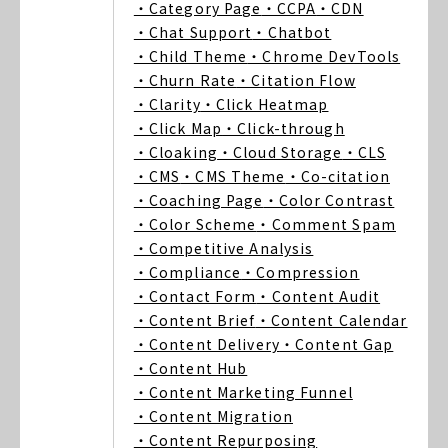
・Category Page
・CCPA
・CDN
・Chat Support
・Chatbot
・Child Theme
・Chrome DevTools
・Churn Rate
・Citation Flow
・Clarity
・Click Heatmap
・Click Map
・Click-through
・Cloaking
・Cloud Storage
・CLS
・CMS
・CMS Theme
・Co-citation
・Coaching Page
・Color Contrast
・Color Scheme
・Comment Spam
・Competitive Analysis
・Compliance
・Compression
・Contact Form
・Content Audit
・Content Brief
・Content Calendar
・Content Delivery
・Content Gap
・Content Hub
・Content Marketing Funnel
・Content Migration
・Content Repurposing