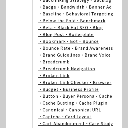
・Backlinking Strategy
・Backlog
・Badge
・Bandwidth
・Banner Ad
・Baseline
・Behavioral Targeting
・Below the Fold
・Benchmark
・Beta
・Black Hat SEO
・Blog
・Blog Post
・Boilerplate
・Bookmark
・Bot
・Bounce
・Bounce Rate
・Brand Awareness
・Brand Guidelines
・Brand Voice
・Breadcrumb
・Breadcrumb Navigation
・Broken Link
・Broken Link Checker
・Browser
・Budget
・Business Profile
・Button
・Buyer Persona
・Cache
・Cache Busting
・Cache Plugin
・Canonical
・Canonical URL
・Captcha
・Card Layout
・Cart Abandonment
・Case Study