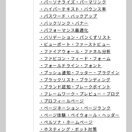
・パーソナライズ
・パーマリンク
・ハイパーテキスト
・バウンス率
・パスワード
・バックアップ
・バックリンク
・バナー
・パフォーマンス最適化
・バリデーション
・パンくずリスト
・ビューポート
・ファーストビュー
・ファイアウォール
・ファネル分析
・ファビコン
・フィード
・フォーム
・フォールドライン
・フォント
・プッシュ通知
・フッター
・プラグイン
・ブラックリスト
・ブランディング
・ブランド認知
・ブレークポイント
・フレームワーク
・プレビュー
・ブログ
・プロフィールページ
・ページネーション
・ページランク
・ページ体験
・ペイウォール
・ヘッダー
・ペルソナ
・ホームページ
・ホスティング
・ボット対策