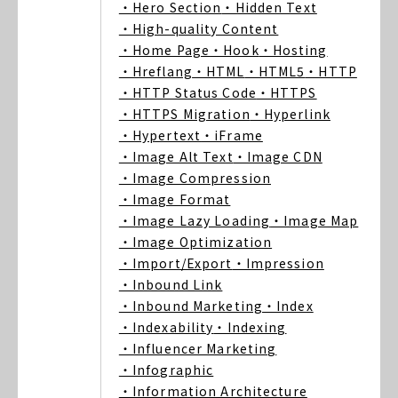
・Hero Section
・Hidden Text
・High-quality Content
・Home Page
・Hook
・Hosting
・Hreflang
・HTML
・HTML5
・HTTP
・HTTP Status Code
・HTTPS
・HTTPS Migration
・Hyperlink
・Hypertext
・iFrame
・Image Alt Text
・Image CDN
・Image Compression
・Image Format
・Image Lazy Loading
・Image Map
・Image Optimization
・Import/Export
・Impression
・Inbound Link
・Inbound Marketing
・Index
・Indexability
・Indexing
・Influencer Marketing
・Infographic
・Information Architecture