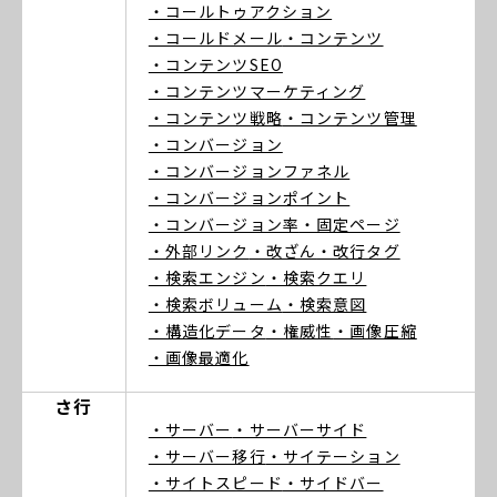
・コールトゥアクション
・コールドメール
・コンテンツ
・コンテンツSEO
・コンテンツマーケティング
・コンテンツ戦略
・コンテンツ管理
・コンバージョン
・コンバージョンファネル
・コンバージョンポイント
・コンバージョン率
・固定ページ
・外部リンク
・改ざん
・改行タグ
・検索エンジン
・検索クエリ
・検索ボリューム
・検索意図
・構造化データ
・権威性
・画像圧縮
・画像最適化
さ行
・サーバー
・サーバーサイド
・サーバー移行
・サイテーション
・サイトスピード
・サイドバー