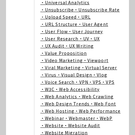
・Universal Analytics
・Unsubscribe
・Unsubscribe Rate
・Upload Speed
・URL
・URL Structure
・User Agent
・User Flow
・User Journey
・User Research
・UV
・UX
・UX Audit
・UX Writing
・Value Proposition
・Video Marketing
・Viewport
・Viral Marketing
・Virtual Server
・Virus
・Visual Design
・Vlog
・Voice Search
・VPN
・VPS
・VPS
・W3C
・Web Accessibility
・Web Analytics
・Web Crawling
・Web Design Trends
・Web Font
・Web Hosting
・Web Performance
・Webinar
・Webmaster
・WebP
・Website
・Website Audit
・Website Migration