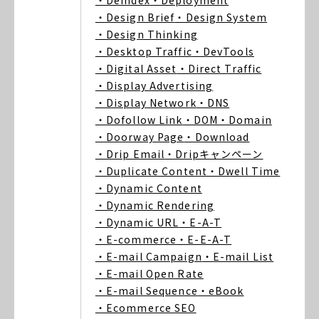
・Deindex
・Deployment
・Design Brief
・Design System
・Design Thinking
・Desktop Traffic
・DevTools
・Digital Asset
・Direct Traffic
・Display Advertising
・Display Network
・DNS
・Dofollow Link
・DOM
・Domain
・Doorway Page
・Download
・Drip Email
・Dripキャンペーン
・Duplicate Content
・Dwell Time
・Dynamic Content
・Dynamic Rendering
・Dynamic URL
・E-A-T
・E-commerce
・E-E-A-T
・E-mail Campaign
・E-mail List
・E-mail Open Rate
・E-mail Sequence
・eBook
・Ecommerce SEO