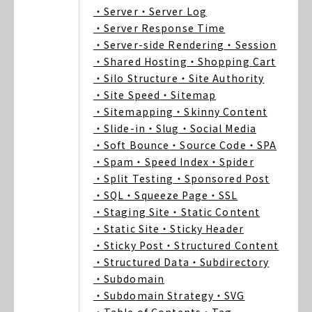
・Server
・Server Log
・Server Response Time
・Server-side Rendering
・Session
・Shared Hosting
・Shopping Cart
・Silo Structure
・Site Authority
・Site Speed
・Sitemap
・Sitemapping
・Skinny Content
・Slide-in
・Slug
・Social Media
・Soft Bounce
・Source Code
・SPA
・Spam
・Speed Index
・Spider
・Split Testing
・Sponsored Post
・SQL
・Squeeze Page
・SSL
・Staging Site
・Static Content
・Static Site
・Sticky Header
・Sticky Post
・Structured Content
・Structured Data
・Subdirectory
・Subdomain
・Subdomain Strategy
・SVG