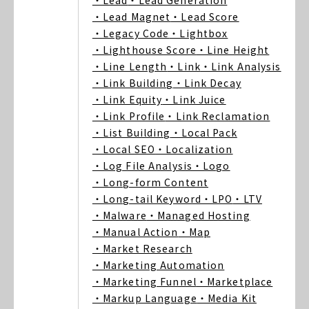
・Lead
・Lead Generation
・Lead Magnet
・Lead Score
・Legacy Code
・Lightbox
・Lighthouse Score
・Line Height
・Line Length
・Link
・Link Analysis
・Link Building
・Link Decay
・Link Equity
・Link Juice
・Link Profile
・Link Reclamation
・List Building
・Local Pack
・Local SEO
・Localization
・Log File Analysis
・Logo
・Long-form Content
・Long-tail Keyword
・LPO
・LTV
・Malware
・Managed Hosting
・Manual Action
・Map
・Market Research
・Marketing Automation
・Marketing Funnel
・Marketplace
・Markup Language
・Media Kit