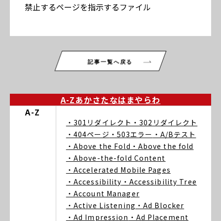
禁止するページを指示するファイル
記事一覧へ戻る
A-Z
あ
か
さ
た
な
は
ま
や
ら
わ
A-Z
・301リダイレクト
・302リダイレクト
・404ページ
・503エラー
・A/Bテスト
・Above the Fold
・Above the fold
・Above-the-fold Content
・Accelerated Mobile Pages
・Accessibility
・Accessibility Tree
・Account Manager
・Active Listening
・Ad Blocker
・Ad Impression
・Ad Placement