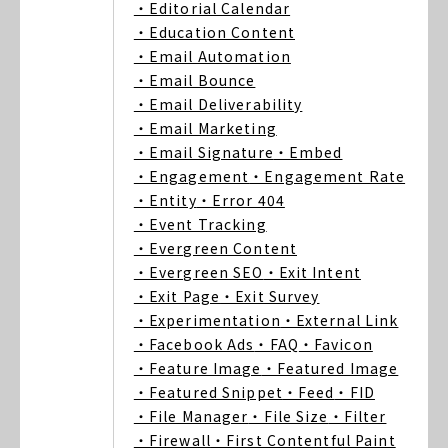
・Editorial Calendar
・Education Content
・Email Automation
・Email Bounce
・Email Deliverability
・Email Marketing
・Email Signature
・Embed
・Engagement
・Engagement Rate
・Entity
・Error 404
・Event Tracking
・Evergreen Content
・Evergreen SEO
・Exit Intent
・Exit Page
・Exit Survey
・Experimentation
・External Link
・Facebook Ads
・FAQ
・Favicon
・Feature Image
・Featured Image
・Featured Snippet
・Feed
・FID
・File Manager
・File Size
・Filter
・Firewall
・First Contentful Paint