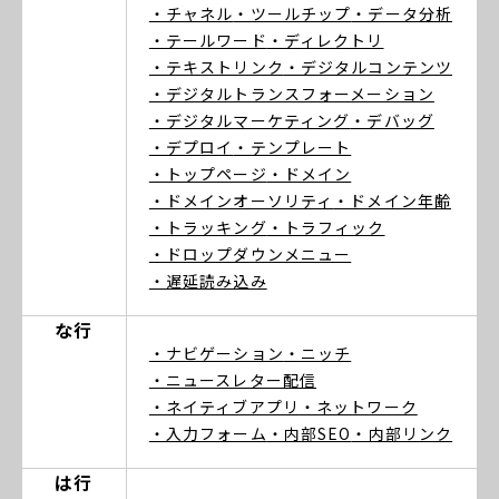
・チャネル
・ツールチップ
・データ分析
・テールワード
・ディレクトリ
・テキストリンク
・デジタルコンテンツ
・デジタルトランスフォーメーション
・デジタルマーケティング
・デバッグ
・デプロイ
・テンプレート
・トップページ
・ドメイン
・ドメインオーソリティ
・ドメイン年齢
・トラッキング
・トラフィック
・ドロップダウンメニュー
・遅延読み込み
な行
・ナビゲーション
・ニッチ
・ニュースレター配信
・ネイティブアプリ
・ネットワーク
・入力フォーム
・内部SEO
・内部リンク
は行