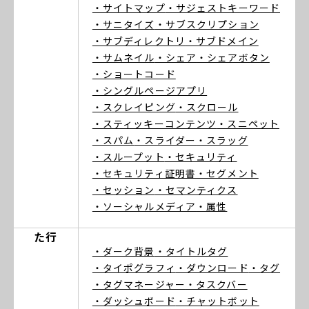
・サイトマップ
・サジェストキーワード
・サニタイズ
・サブスクリプション
・サブディレクトリ
・サブドメイン
・サムネイル
・シェア
・シェアボタン
・ショートコード
・シングルページアプリ
・スクレイピング
・スクロール
・スティッキーコンテンツ
・スニペット
・スパム
・スライダー
・スラッグ
・スループット
・セキュリティ
・セキュリティ証明書
・セグメント
・セッション
・セマンティクス
・ソーシャルメディア
・属性
た行
・ダーク背景
・タイトルタグ
・タイポグラフィ
・ダウンロード
・タグ
・タグマネージャー
・タスクバー
・ダッシュボード
・チャットボット