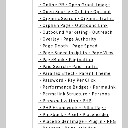
・Online PR
・Open Graph Image
・Open Source
・Opt-in
・Opt-out
・Organic Search
・Organic Traffic
・Orphan Page
・Outbound Link
・Outbound Marketing
・Outreach
・Overlay
・Page Authority
・Page Depth
・Page Speed
・Page Speed Insights
・Page View
・PageRank
・Pagination
・Paid Search
・Paid Traffic
・Parallax Effect
・Parent Theme
・Password
・Pay Per Click
・Performance Budget
・Permalink
・Permalink Structure
・Persona
・Personalization
・PHP
・PHP Framework
・Pillar Page
・Pingback
・Pixel
・Placeholder
・Placeholder Image
・Plugin
・PNG