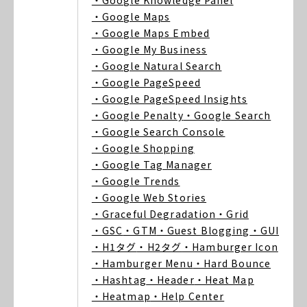
・Google Knowledge Panel
・Google Maps
・Google Maps Embed
・Google My Business
・Google Natural Search
・Google PageSpeed
・Google PageSpeed Insights
・Google Penalty
・Google Search
・Google Search Console
・Google Shopping
・Google Tag Manager
・Google Trends
・Google Web Stories
・Graceful Degradation
・Grid
・GSC
・GTM
・Guest Blogging
・GUI
・H1タグ
・H2タグ
・Hamburger Icon
・Hamburger Menu
・Hard Bounce
・Hashtag
・Header
・Heat Map
・Heatmap
・Help Center