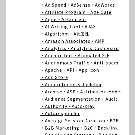
・Ad Spend
・AdSense
・AdWords
・Affiliate Program
・Age Gate
・Agile
・AI Content
・AI Writing Tool
・AJAX
・Algorithm
・Alt属性
・Amazon Associates
・AMP
・Analytics
・Analytics Dashboard
・Anchor Text
・Animated GIF
・Anonymous Traffic
・Anti-spam
・Apache
・API
・App Icon
・App Store
・Appointment Scheduling
・Archive
・ASP
・Attribution Model
・Audience Segmentation
・Audit
・Authority
・Auto-play
・Autoresponder
・Average Session Duration
・B2B
・B2B Marketing
・B2C
・Backlink