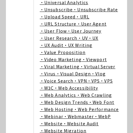
・Universal Analytics
・Unsubscribe
・Unsubscribe Rate
・Upload Speed
・URL
・URL Structure
・User Agent
・User Flow
・User Journey
・User Research
・UV
・UX
・UX Audit
・UX Writing
・Value Proposition
・Video Marketing
・Viewport
・Viral Marketing
・Virtual Server
・Virus
・Visual Design
・Vlog
・Voice Search
・VPN
・VPS
・VPS
・W3C
・Web Accessibility
・Web Analytics
・Web Crawling
・Web Design Trends
・Web Font
・Web Hosting
・Web Performance
・Webinar
・Webmaster
・WebP
・Website
・Website Audit
・Website Migration