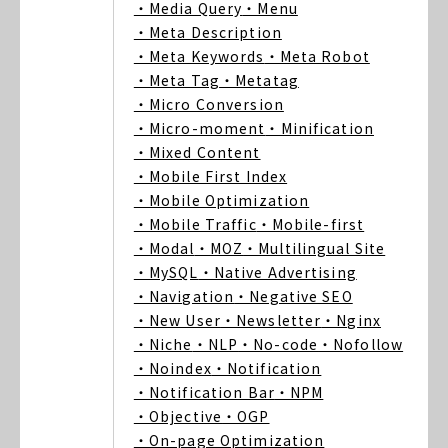
・Media Query
・Menu
・Meta Description
・Meta Keywords
・Meta Robot
・Meta Tag
・Metatag
・Micro Conversion
・Micro-moment
・Minification
・Mixed Content
・Mobile First Index
・Mobile Optimization
・Mobile Traffic
・Mobile-first
・Modal
・MOZ
・Multilingual Site
・MySQL
・Native Advertising
・Navigation
・Negative SEO
・New User
・Newsletter
・Nginx
・Niche
・NLP
・No-code
・Nofollow
・Noindex
・Notification
・Notification Bar
・NPM
・Objective
・OGP
・On-page Optimization