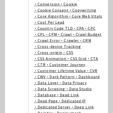
・Conversion
・Cookie
・Cookie Consent
・Copywriting
・Core Algorithm
・Core Web Vitals
・Cost Per Lead
・Country Code TLD
・CPA
・CPC
・CPL
・CPM
・Crawl
・Crawl Budget
・Crawl Error
・Crawler
・CRM
・Cross-device Tracking
・Cross-origin
・CSS
・CSS Animation
・CSS Grid
・CTA
・CTR
・Customer Journey
・Customer Lifetime Value
・CVR
・CWV
・Dark Pattern
・Dashboard
・Data Layer
・Data Privacy
・Data Scraping
・Data Studio
・Database
・Dead Link
・Dead Page
・Dedicated IP
・Dedicated Server
・Deep Link