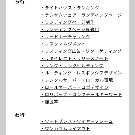
ら行
・ライトハウス
・ランキング
・ランサムウェア
・ランディングページ
・ランディングページ制作
・ランディングページ最適化
・リードナーチャリング
・リスクマネジメント
・リスティング広告
・リターゲティング
・リダイレクト
・リリースノート
・リンク
・リンクビルディング
・ルーティング
・レスポンシブデザイン
・レンタルサーバー
・ローカル環境
・ロールオーバー
・ロゴデザイン
・ロリポップ
・ロングテールキーワード
・離脱率
わ行
・ワードプレス
・ワイヤーフレーム
・ワンカラムレイアウト