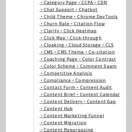
・Category Page
・CCPA
・CDN
・Chat Support
・Chatbot
・Child Theme
・Chrome DevTools
・Churn Rate
・Citation Flow
・Clarity
・Click Heatmap
・Click Map
・Click-through
・Cloaking
・Cloud Storage
・CLS
・CMS
・CMS Theme
・Co-citation
・Coaching Page
・Color Contrast
・Color Scheme
・Comment Spam
・Competitive Analysis
・Compliance
・Compression
・Contact Form
・Content Audit
・Content Brief
・Content Calendar
・Content Delivery
・Content Gap
・Content Hub
・Content Marketing Funnel
・Content Migration
・Content Repurposing