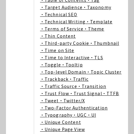
・Table of Contents
・Tag
・Target Audience
・Taxonomy
・Technical SEO
・Technical Writing
・Template
・Terms of Service
・Theme
・Thin Content
・Third-party Cookie
・Thumbnail
・Time on Site
・Time to Interactive
・TLS
・Toggle
・Tooltip
・Top-level Domain
・Topic Cluster
・Trackback
・Traffic
・Traffic Source
・Transition
・Trust Flow
・Trust Signal
・TTFB
・Tweet
・Twitter/X
・Two-Factor Authentication
・Typography
・UGC
・UI
・Unique Content
・Unique Page View