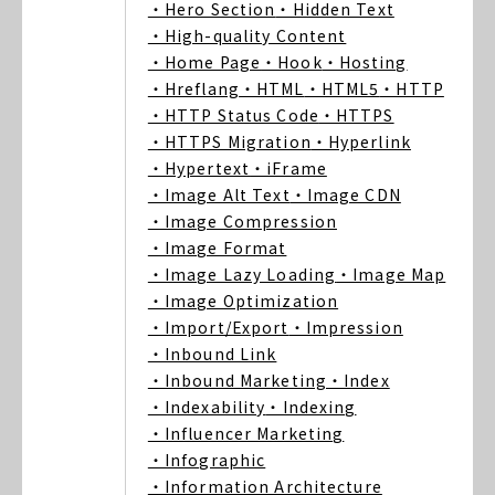
・Hero Section
・Hidden Text
・High-quality Content
・Home Page
・Hook
・Hosting
・Hreflang
・HTML
・HTML5
・HTTP
・HTTP Status Code
・HTTPS
・HTTPS Migration
・Hyperlink
・Hypertext
・iFrame
・Image Alt Text
・Image CDN
・Image Compression
・Image Format
・Image Lazy Loading
・Image Map
・Image Optimization
・Import/Export
・Impression
・Inbound Link
・Inbound Marketing
・Index
・Indexability
・Indexing
・Influencer Marketing
・Infographic
・Information Architecture