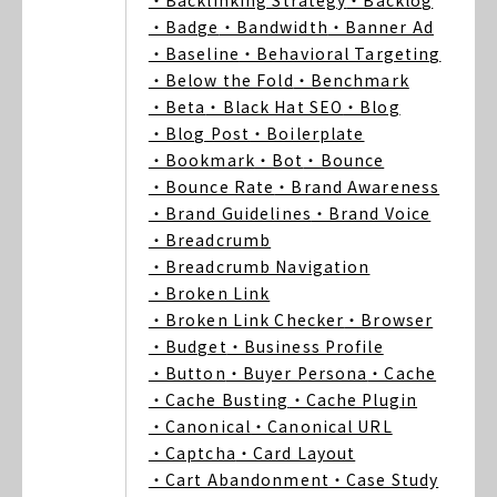
・Backlinking Strategy
・Backlog
・Badge
・Bandwidth
・Banner Ad
・Baseline
・Behavioral Targeting
・Below the Fold
・Benchmark
・Beta
・Black Hat SEO
・Blog
・Blog Post
・Boilerplate
・Bookmark
・Bot
・Bounce
・Bounce Rate
・Brand Awareness
・Brand Guidelines
・Brand Voice
・Breadcrumb
・Breadcrumb Navigation
・Broken Link
・Broken Link Checker
・Browser
・Budget
・Business Profile
・Button
・Buyer Persona
・Cache
・Cache Busting
・Cache Plugin
・Canonical
・Canonical URL
・Captcha
・Card Layout
・Cart Abandonment
・Case Study