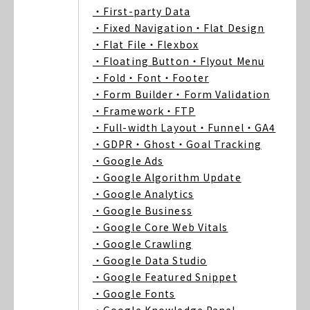
・First-party Data
・Fixed Navigation
・Flat Design
・Flat File
・Flexbox
・Floating Button
・Flyout Menu
・Fold
・Font
・Footer
・Form Builder
・Form Validation
・Framework
・FTP
・Full-width Layout
・Funnel
・GA4
・GDPR
・Ghost
・Goal Tracking
・Google Ads
・Google Algorithm Update
・Google Analytics
・Google Business
・Google Core Web Vitals
・Google Crawling
・Google Data Studio
・Google Featured Snippet
・Google Fonts