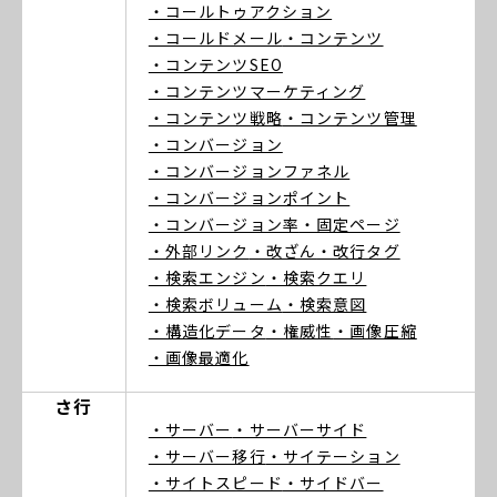
・コールトゥアクション
・コールドメール
・コンテンツ
・コンテンツSEO
・コンテンツマーケティング
・コンテンツ戦略
・コンテンツ管理
・コンバージョン
・コンバージョンファネル
・コンバージョンポイント
・コンバージョン率
・固定ページ
・外部リンク
・改ざん
・改行タグ
・検索エンジン
・検索クエリ
・検索ボリューム
・検索意図
・構造化データ
・権威性
・画像圧縮
・画像最適化
さ行
・サーバー
・サーバーサイド
・サーバー移行
・サイテーション
・サイトスピード
・サイドバー