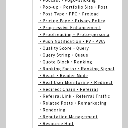
・Podcast
・Pogo-sticking
・Pop-up
・Portfolio Site
・Post
・Post Type
・PPC
・Preload
・Pricing Page
・Privacy Policy
・Progressive Enhancement
・Proofreading
・Proto-persona
・Push Notification
・PV
・PWA
・Quality Score
・Query
・Query String
・Queue
・Quote Block
・Ranking
・Ranking Factor
・Ranking Signal
・React
・Reader Mode
・Real User Monitoring
・Redirect
・Redirect Chain
・Referral
・Referral Link
・Referral Traffic
・Related Posts
・Remarketing
・Rendering
・Reputation Management
・Resource Hint