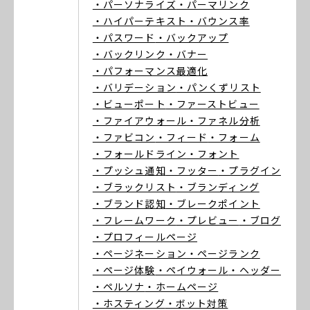
・パーソナライズ
・パーマリンク
・ハイパーテキスト
・バウンス率
・パスワード
・バックアップ
・バックリンク
・バナー
・パフォーマンス最適化
・バリデーション
・パンくずリスト
・ビューポート
・ファーストビュー
・ファイアウォール
・ファネル分析
・ファビコン
・フィード
・フォーム
・フォールドライン
・フォント
・プッシュ通知
・フッター
・プラグイン
・ブラックリスト
・ブランディング
・ブランド認知
・ブレークポイント
・フレームワーク
・プレビュー
・ブログ
・プロフィールページ
・ページネーション
・ページランク
・ページ体験
・ペイウォール
・ヘッダー
・ペルソナ
・ホームページ
・ホスティング
・ボット対策