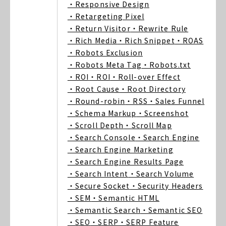
・Responsive Design
・Retargeting Pixel
・Return Visitor
・Rewrite Rule
・Rich Media
・Rich Snippet
・ROAS
・Robots Exclusion
・Robots Meta Tag
・Robots.txt
・ROI
・ROI
・Roll-over Effect
・Root Cause
・Root Directory
・Round-robin
・RSS
・Sales Funnel
・Schema Markup
・Screenshot
・Scroll Depth
・Scroll Map
・Search Console
・Search Engine
・Search Engine Marketing
・Search Engine Results Page
・Search Intent
・Search Volume
・Secure Socket
・Security Headers
・SEM
・Semantic HTML
・Semantic Search
・Semantic SEO
・SEO
・SERP
・SERP Feature