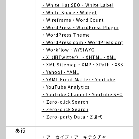
・White Hat SEO
・White Label
・White Space
・Widget
・Wireframe
・Word Count
・WordPress
・WordPress Plugin
・WordPress Theme
・WordPress.com
・WordPress.org
・Workflow
・WYSIWYG
・X（旧Twitter）
・XHTML
・XML
・XML Sitemap
・XMP
・XPath
・XSS
・Yahoo!
・YAML
・YAML Front Matter
・YouTube
・YouTube Analytics
・YouTube Channel
・YouTube SEO
・Zero-click Search
・Zero-click Search
・Zero-party Data
・Z世代
あ行
・アーカイブ
・アーキテクチャ