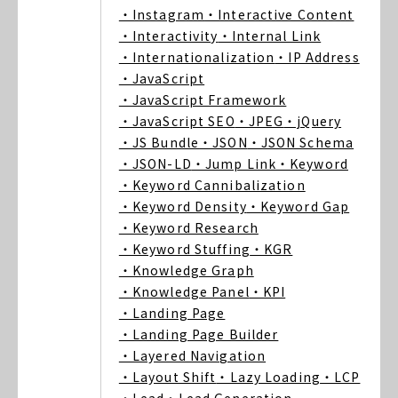
・Instagram
・Interactive Content
・Interactivity
・Internal Link
・Internationalization
・IP Address
・JavaScript
・JavaScript Framework
・JavaScript SEO
・JPEG
・jQuery
・JS Bundle
・JSON
・JSON Schema
・JSON-LD
・Jump Link
・Keyword
・Keyword Cannibalization
・Keyword Density
・Keyword Gap
・Keyword Research
・Keyword Stuffing
・KGR
・Knowledge Graph
・Knowledge Panel
・KPI
・Landing Page
・Landing Page Builder
・Layered Navigation
・Layout Shift
・Lazy Loading
・LCP