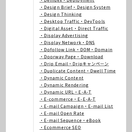
・Deindex
・Deployment
・Design Brief
・Design System
・Design Thinking
・Desktop Traffic
・DevTools
・Digital Asset
・Direct Traffic
・Display Advertising
・Display Network
・DNS
・Dofollow Link
・DOM
・Domain
・Doorway Page
・Download
・Drip Email
・Dripキャンペーン
・Duplicate Content
・Dwell Time
・Dynamic Content
・Dynamic Rendering
・Dynamic URL
・E-A-T
・E-commerce
・E-E-A-T
・E-mail Campaign
・E-mail List
・E-mail Open Rate
・E-mail Sequence
・eBook
・Ecommerce SEO