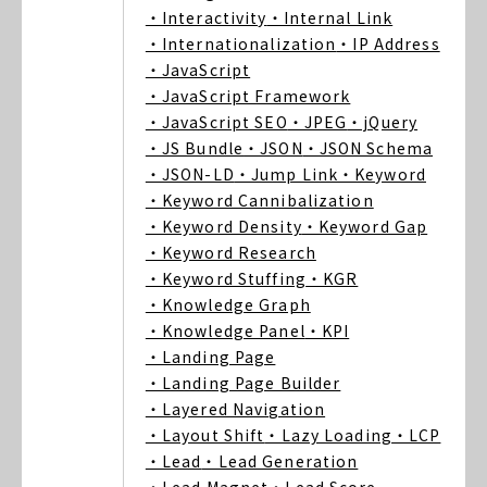
・Interactivity
・Internal Link
・Internationalization
・IP Address
・JavaScript
・JavaScript Framework
・JavaScript SEO
・JPEG
・jQuery
・JS Bundle
・JSON
・JSON Schema
・JSON-LD
・Jump Link
・Keyword
・Keyword Cannibalization
・Keyword Density
・Keyword Gap
・Keyword Research
・Keyword Stuffing
・KGR
・Knowledge Graph
・Knowledge Panel
・KPI
・Landing Page
・Landing Page Builder
・Layered Navigation
・Layout Shift
・Lazy Loading
・LCP
・Lead
・Lead Generation