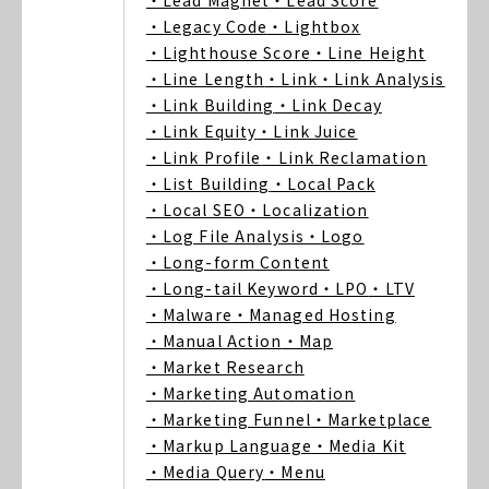
・Lead Magnet
・Lead Score
・Legacy Code
・Lightbox
・Lighthouse Score
・Line Height
・Line Length
・Link
・Link Analysis
・Link Building
・Link Decay
・Link Equity
・Link Juice
・Link Profile
・Link Reclamation
・List Building
・Local Pack
・Local SEO
・Localization
・Log File Analysis
・Logo
・Long-form Content
・Long-tail Keyword
・LPO
・LTV
・Malware
・Managed Hosting
・Manual Action
・Map
・Market Research
・Marketing Automation
・Marketing Funnel
・Marketplace
・Markup Language
・Media Kit
・Media Query
・Menu