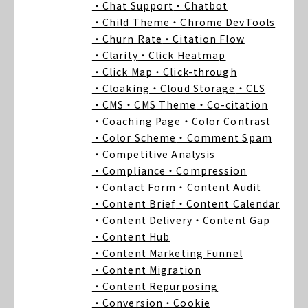
・Chat Support
・Chatbot
・Child Theme
・Chrome DevTools
・Churn Rate
・Citation Flow
・Clarity
・Click Heatmap
・Click Map
・Click-through
・Cloaking
・Cloud Storage
・CLS
・CMS
・CMS Theme
・Co-citation
・Coaching Page
・Color Contrast
・Color Scheme
・Comment Spam
・Competitive Analysis
・Compliance
・Compression
・Contact Form
・Content Audit
・Content Brief
・Content Calendar
・Content Delivery
・Content Gap
・Content Hub
・Content Marketing Funnel
・Content Migration
・Content Repurposing
・Conversion
・Cookie