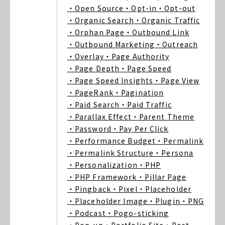
・Open Source
・Opt-in
・Opt-out
・Organic Search
・Organic Traffic
・Orphan Page
・Outbound Link
・Outbound Marketing
・Outreach
・Overlay
・Page Authority
・Page Depth
・Page Speed
・Page Speed Insights
・Page View
・PageRank
・Pagination
・Paid Search
・Paid Traffic
・Parallax Effect
・Parent Theme
・Password
・Pay Per Click
・Performance Budget
・Permalink
・Permalink Structure
・Persona
・Personalization
・PHP
・PHP Framework
・Pillar Page
・Pingback
・Pixel
・Placeholder
・Placeholder Image
・Plugin
・PNG
・Podcast
・Pogo-sticking