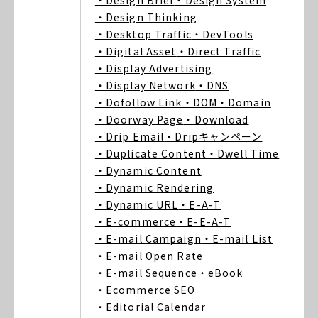
・Design Brief
・Design System
・Design Thinking
・Desktop Traffic
・DevTools
・Digital Asset
・Direct Traffic
・Display Advertising
・Display Network
・DNS
・Dofollow Link
・DOM
・Domain
・Doorway Page
・Download
・Drip Email
・Dripキャンペーン
・Duplicate Content
・Dwell Time
・Dynamic Content
・Dynamic Rendering
・Dynamic URL
・E-A-T
・E-commerce
・E-E-A-T
・E-mail Campaign
・E-mail List
・E-mail Open Rate
・E-mail Sequence
・eBook
・Ecommerce SEO
・Editorial Calendar