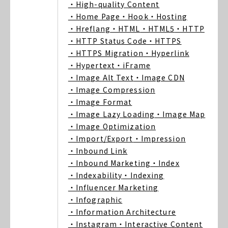
・High-quality Content
・Home Page
・Hook
・Hosting
・Hreflang
・HTML
・HTML5
・HTTP
・HTTP Status Code
・HTTPS
・HTTPS Migration
・Hyperlink
・Hypertext
・iFrame
・Image Alt Text
・Image CDN
・Image Compression
・Image Format
・Image Lazy Loading
・Image Map
・Image Optimization
・Import/Export
・Impression
・Inbound Link
・Inbound Marketing
・Index
・Indexability
・Indexing
・Influencer Marketing
・Infographic
・Information Architecture
・Instagram
・Interactive Content