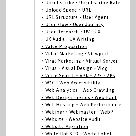
・Unsubscribe
・Unsubscribe Rate
・Upload Speed
・URL
・URL Structure
・User Agent
・User Flow
・User Journey
・User Research
・UV
・UX
・UX Audit
・UX Writing
・Value Proposition
・Video Marketing
・Viewport
・Viral Marketing
・Virtual Server
・Virus
・Visual Design
・Vlog
・Voice Search
・VPN
・VPS
・VPS
・W3C
・Web Accessibility
・Web Analytics
・Web Crawling
・Web Design Trends
・Web Font
・Web Hosting
・Web Performance
・Webinar
・Webmaster
・WebP
・Website
・Website Audit
・Website Migration
・White Hat SEO
・White Label