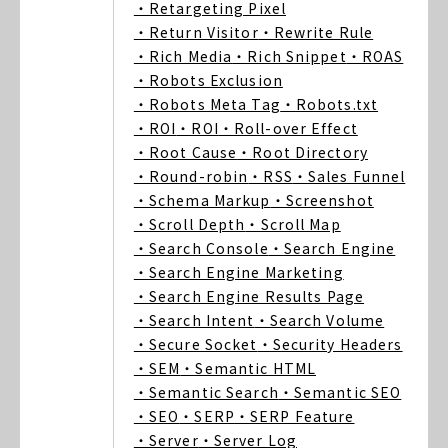
・Retargeting Pixel
・Return Visitor
・Rewrite Rule
・Rich Media
・Rich Snippet
・ROAS
・Robots Exclusion
・Robots Meta Tag
・Robots.txt
・ROI
・ROI
・Roll-over Effect
・Root Cause
・Root Directory
・Round-robin
・RSS
・Sales Funnel
・Schema Markup
・Screenshot
・Scroll Depth
・Scroll Map
・Search Console
・Search Engine
・Search Engine Marketing
・Search Engine Results Page
・Search Intent
・Search Volume
・Secure Socket
・Security Headers
・SEM
・Semantic HTML
・Semantic Search
・Semantic SEO
・SEO
・SERP
・SERP Feature
・Server
・Server Log