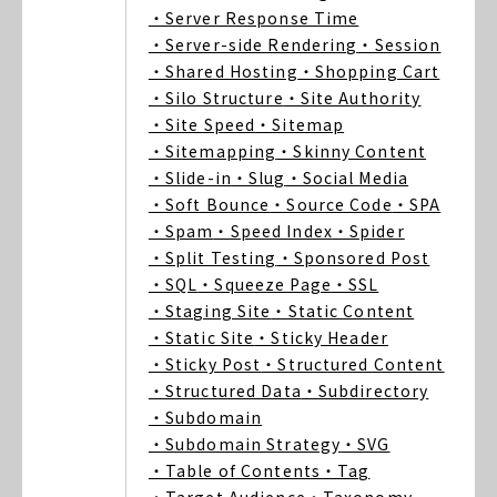
・Server Response Time
・Server-side Rendering
・Session
・Shared Hosting
・Shopping Cart
・Silo Structure
・Site Authority
・Site Speed
・Sitemap
・Sitemapping
・Skinny Content
・Slide-in
・Slug
・Social Media
・Soft Bounce
・Source Code
・SPA
・Spam
・Speed Index
・Spider
・Split Testing
・Sponsored Post
・SQL
・Squeeze Page
・SSL
・Staging Site
・Static Content
・Static Site
・Sticky Header
・Sticky Post
・Structured Content
・Structured Data
・Subdirectory
・Subdomain
・Subdomain Strategy
・SVG
・Table of Contents
・Tag