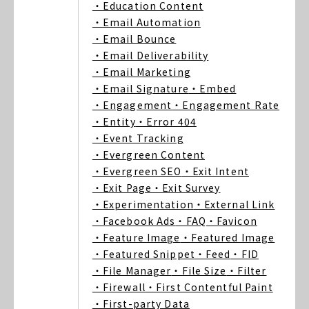
・Education Content
・Email Automation
・Email Bounce
・Email Deliverability
・Email Marketing
・Email Signature
・Embed
・Engagement
・Engagement Rate
・Entity
・Error 404
・Event Tracking
・Evergreen Content
・Evergreen SEO
・Exit Intent
・Exit Page
・Exit Survey
・Experimentation
・External Link
・Facebook Ads
・FAQ
・Favicon
・Feature Image
・Featured Image
・Featured Snippet
・Feed
・FID
・File Manager
・File Size
・Filter
・Firewall
・First Contentful Paint
・First-party Data