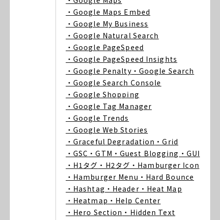
・Google Maps
・Google Maps Embed
・Google My Business
・Google Natural Search
・Google PageSpeed
・Google PageSpeed Insights
・Google Penalty
・Google Search
・Google Search Console
・Google Shopping
・Google Tag Manager
・Google Trends
・Google Web Stories
・Graceful Degradation
・Grid
・GSC
・GTM
・Guest Blogging
・GUI
・H1タグ
・H2タグ
・Hamburger Icon
・Hamburger Menu
・Hard Bounce
・Hashtag
・Header
・Heat Map
・Heatmap
・Help Center
・Hero Section
・Hidden Text