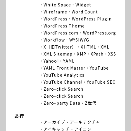
・White Space
・Widget
・Wireframe
・Word Count
・WordPress
・WordPress Plugin
・WordPress Theme
・WordPress.com
・WordPress.org
・Workflow
・WYSIWYG
・X（旧Twitter）
・XHTML
・XML
・XML Sitemap
・XMP
・XPath
・XSS
・Yahoo!
・YAML
・YAML Front Matter
・YouTube
・YouTube Analytics
・YouTube Channel
・YouTube SEO
・Zero-click Search
・Zero-click Search
・Zero-party Data
・Z世代
あ行
・アーカイブ
・アーキテクチャ
・アイキャッチ
・アイコン