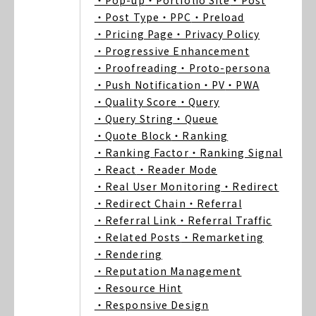
・Pop-up
・Portfolio Site
・Post
・Post Type
・PPC
・Preload
・Pricing Page
・Privacy Policy
・Progressive Enhancement
・Proofreading
・Proto-persona
・Push Notification
・PV
・PWA
・Quality Score
・Query
・Query String
・Queue
・Quote Block
・Ranking
・Ranking Factor
・Ranking Signal
・React
・Reader Mode
・Real User Monitoring
・Redirect
・Redirect Chain
・Referral
・Referral Link
・Referral Traffic
・Related Posts
・Remarketing
・Rendering
・Reputation Management
・Resource Hint
・Responsive Design