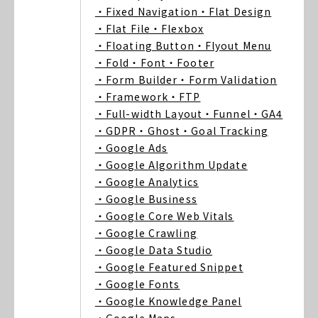
・Fixed Navigation
・Flat Design
・Flat File
・Flexbox
・Floating Button
・Flyout Menu
・Fold
・Font
・Footer
・Form Builder
・Form Validation
・Framework
・FTP
・Full-width Layout
・Funnel
・GA4
・GDPR
・Ghost
・Goal Tracking
・Google Ads
・Google Algorithm Update
・Google Analytics
・Google Business
・Google Core Web Vitals
・Google Crawling
・Google Data Studio
・Google Featured Snippet
・Google Fonts
・Google Knowledge Panel