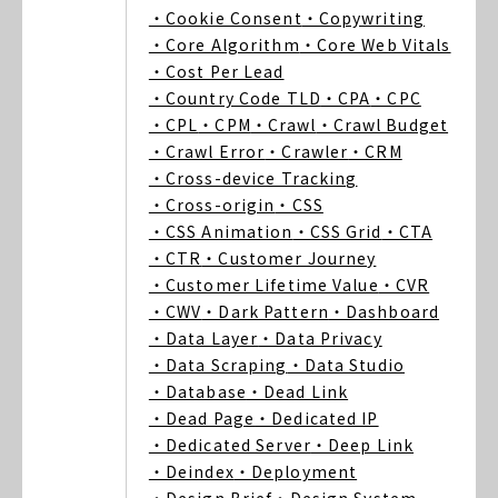
・Cookie Consent
・Copywriting
・Core Algorithm
・Core Web Vitals
・Cost Per Lead
・Country Code TLD
・CPA
・CPC
・CPL
・CPM
・Crawl
・Crawl Budget
・Crawl Error
・Crawler
・CRM
・Cross-device Tracking
・Cross-origin
・CSS
・CSS Animation
・CSS Grid
・CTA
・CTR
・Customer Journey
・Customer Lifetime Value
・CVR
・CWV
・Dark Pattern
・Dashboard
・Data Layer
・Data Privacy
・Data Scraping
・Data Studio
・Database
・Dead Link
・Dead Page
・Dedicated IP
・Dedicated Server
・Deep Link
・Deindex
・Deployment