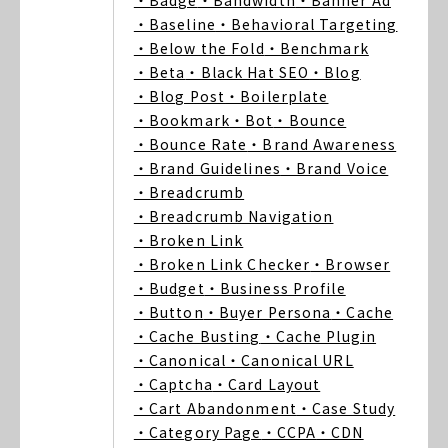
・Badge
・Bandwidth
・Banner Ad
・Baseline
・Behavioral Targeting
・Below the Fold
・Benchmark
・Beta
・Black Hat SEO
・Blog
・Blog Post
・Boilerplate
・Bookmark
・Bot
・Bounce
・Bounce Rate
・Brand Awareness
・Brand Guidelines
・Brand Voice
・Breadcrumb
・Breadcrumb Navigation
・Broken Link
・Broken Link Checker
・Browser
・Budget
・Business Profile
・Button
・Buyer Persona
・Cache
・Cache Busting
・Cache Plugin
・Canonical
・Canonical URL
・Captcha
・Card Layout
・Cart Abandonment
・Case Study
・Category Page
・CCPA
・CDN