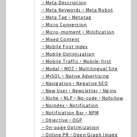
・Meta Description
・Meta Keywords
・Meta Robot
・Meta Tag
・Metatag
・Micro Conversion
・Micro-moment
・Minification
・Mixed Content
・Mobile First Index
・Mobile Optimization
・Mobile Traffic
・Mobile-first
・Modal
・MOZ
・Multilingual Site
・MySQL
・Native Advertising
・Navigation
・Negative SEO
・New User
・Newsletter
・Nginx
・Niche
・NLP
・No-code
・Nofollow
・Noindex
・Notification
・Notification Bar
・NPM
・Objective
・OGP
・On-page Optimization
・Online PR
・Open Graph Image