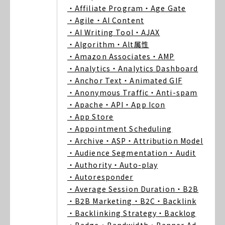
・Affiliate Program
・Age Gate
・Agile
・AI Content
・AI Writing Tool
・AJAX
・Algorithm
・Alt属性
・Amazon Associates
・AMP
・Analytics
・Analytics Dashboard
・Anchor Text
・Animated GIF
・Anonymous Traffic
・Anti-spam
・Apache
・API
・App Icon
・App Store
・Appointment Scheduling
・Archive
・ASP
・Attribution Model
・Audience Segmentation
・Audit
・Authority
・Auto-play
・Autoresponder
・Average Session Duration
・B2B
・B2B Marketing
・B2C
・Backlink
・Backlinking Strategy
・Backlog