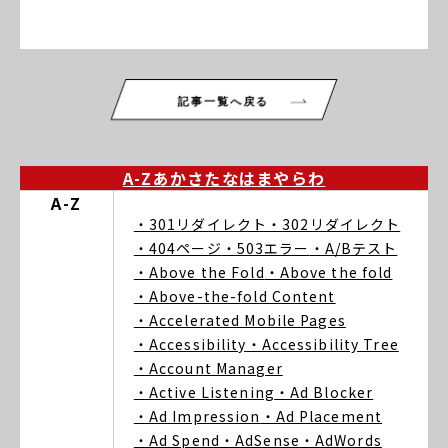
記事一覧へ戻る
A-Z
あ
か
さ
た
な
は
ま
や
ら
わ
A-Z
・301リダイレクト
・302リダイレクト
・404ページ
・503エラー
・A/Bテスト
・Above the Fold
・Above the fold
・Above-the-fold Content
・Accelerated Mobile Pages
・Accessibility
・Accessibility Tree
・Account Manager
・Active Listening
・Ad Blocker
・Ad Impression
・Ad Placement
・Ad Spend
・AdSense
・AdWords