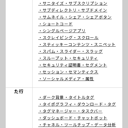
・サニタイズ
・サブスクリプション
・サブディレクトリ
・サブドメイン
・サムネイル
・シェア
・シェアボタン
・ショートコード
・シングルページアプリ
・スクレイピング
・スクロール
・スティッキーコンテンツ
・スニペット
・スパム
・スライダー
・スラッグ
・スループット
・セキュリティ
・セキュリティ証明書
・セグメント
・セッション
・セマンティクス
・ソーシャルメディア
・属性
た行
・ダーク背景
・タイトルタグ
・タイポグラフィ
・ダウンロード
・タグ
・タグマネージャー
・タスクバー
・ダッシュボード
・チャットボット
・チャネル
・ツールチップ
・データ分析