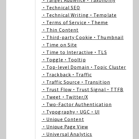
・Target Audience
・Taxonomy
・Technical SEO
・Technical Writing
・Template
・Terms of Service
・Theme
・Thin Content
・Third-party Cookie
・Thumbnail
・Time on Site
・Time to Interactive
・TLS
・Toggle
・Tooltip
・Top-level Domain
・Topic Cluster
・Trackback
・Traffic
・Traffic Source
・Transition
・Trust Flow
・Trust Signal
・TTFB
・Tweet
・Twitter/X
・Two-Factor Authentication
・Typography
・UGC
・UI
・Unique Content
・Unique Page View
・Universal Analytics