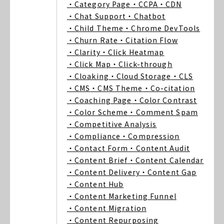
・Category Page
・CCPA
・CDN
・Chat Support
・Chatbot
・Child Theme
・Chrome DevTools
・Churn Rate
・Citation Flow
・Clarity
・Click Heatmap
・Click Map
・Click-through
・Cloaking
・Cloud Storage
・CLS
・CMS
・CMS Theme
・Co-citation
・Coaching Page
・Color Contrast
・Color Scheme
・Comment Spam
・Competitive Analysis
・Compliance
・Compression
・Contact Form
・Content Audit
・Content Brief
・Content Calendar
・Content Delivery
・Content Gap
・Content Hub
・Content Marketing Funnel
・Content Migration
・Content Repurposing