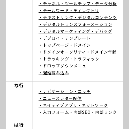
・チャネル
・ツールチップ
・データ分析
・テールワード
・ディレクトリ
・テキストリンク
・デジタルコンテンツ
・デジタルトランスフォーメーション
・デジタルマーケティング
・デバッグ
・デプロイ
・テンプレート
・トップページ
・ドメイン
・ドメインオーソリティ
・ドメイン年齢
・トラッキング
・トラフィック
・ドロップダウンメニュー
・遅延読み込み
な行
・ナビゲーション
・ニッチ
・ニュースレター配信
・ネイティブアプリ
・ネットワーク
・入力フォーム
・内部SEO
・内部リンク
は行