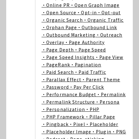
・Online PR
・Open Graph Image
・Open Source
・Opt-in
・Opt-out
・Organic Search
・Organic Traffic
・Orphan Page
・Outbound Link
・Outbound Marketing
・Outreach
・Overlay
・Page Authority
・Page Depth
・Page Speed
・Page Speed Insights
・Page View
・PageRank
・Pagination
・Paid Search
・Paid Traffic
・Parallax Effect
・Parent Theme
・Password
・Pay Per Click
・Performance Budget
・Permalink
・Permalink Structure
・Persona
・Personalization
・PHP
・PHP Framework
・Pillar Page
・Pingback
・Pixel
・Placeholder
・Placeholder Image
・Plugin
・PNG