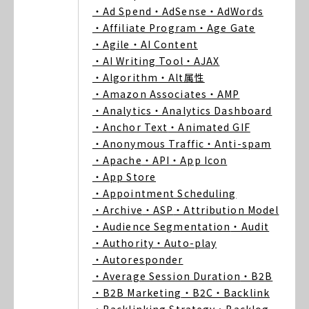
・Ad Spend
・AdSense
・AdWords
・Affiliate Program
・Age Gate
・Agile
・AI Content
・AI Writing Tool
・AJAX
・Algorithm
・Alt属性
・Amazon Associates
・AMP
・Analytics
・Analytics Dashboard
・Anchor Text
・Animated GIF
・Anonymous Traffic
・Anti-spam
・Apache
・API
・App Icon
・App Store
・Appointment Scheduling
・Archive
・ASP
・Attribution Model
・Audience Segmentation
・Audit
・Authority
・Auto-play
・Autoresponder
・Average Session Duration
・B2B
・B2B Marketing
・B2C
・Backlink