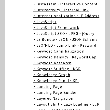
・Instagram
・Interactive Content
・Interactivity
・Internal Link
・Internationalization
・IP Address
・JavaScript
・JavaScript Framework
・JavaScript SEO
・JPEG
・jQuery
・JS Bundle
・JSON
・JSON Schema
・JSON-LD
・Jump Link
・Keyword
・Keyword Cannibalization
・Keyword Density
・Keyword Gap
・Keyword Research
・Keyword Stuffing
・KGR
・Knowledge Graph
・Knowledge Panel
・KPI
・Landing Page
・Landing Page Builder
・Layered Navigation
・Layout Shift
・Lazy Loading
・LCP