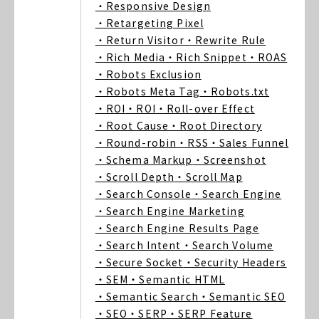
・Responsive Design
・Retargeting Pixel
・Return Visitor
・Rewrite Rule
・Rich Media
・Rich Snippet
・ROAS
・Robots Exclusion
・Robots Meta Tag
・Robots.txt
・ROI
・ROI
・Roll-over Effect
・Root Cause
・Root Directory
・Round-robin
・RSS
・Sales Funnel
・Schema Markup
・Screenshot
・Scroll Depth
・Scroll Map
・Search Console
・Search Engine
・Search Engine Marketing
・Search Engine Results Page
・Search Intent
・Search Volume
・Secure Socket
・Security Headers
・SEM
・Semantic HTML
・Semantic Search
・Semantic SEO
・SEO
・SERP
・SERP Feature