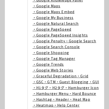
・Google Knowledge Panel
・Google Maps
・Google Maps Embed
・Google My Business
・Google Natural Search
・Google PageSpeed
・Google PageSpeed Insights
・Google Penalty
・Google Search
・Google Search Console
・Google Shopping
・Google Tag Manager
・Google Trends
・Google Web Stories
・Graceful Degradation
・Grid
・GSC
・GTM
・Guest Blogging
・GUI
・H1タグ
・H2タグ
・Hamburger Icon
・Hamburger Menu
・Hard Bounce
・Hashtag
・Header
・Heat Map
・Heatmap
・Help Center