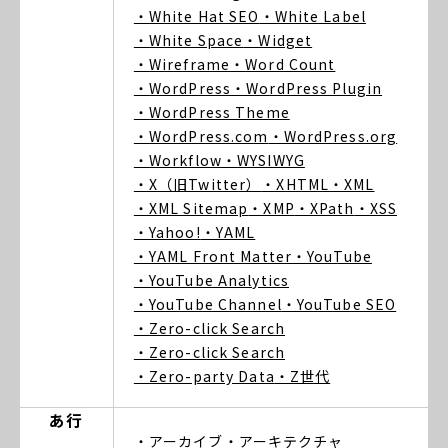
・White Hat SEO
・White Label
・White Space
・Widget
・Wireframe
・Word Count
・WordPress
・WordPress Plugin
・WordPress Theme
・WordPress.com
・WordPress.org
・Workflow
・WYSIWYG
・X（旧Twitter）
・XHTML
・XML
・XML Sitemap
・XMP
・XPath
・XSS
・Yahoo!
・YAML
・YAML Front Matter
・YouTube
・YouTube Analytics
・YouTube Channel
・YouTube SEO
・Zero-click Search
・Zero-click Search
・Zero-party Data
・Z世代
あ行
・アーカイブ
・アーキテクチャ