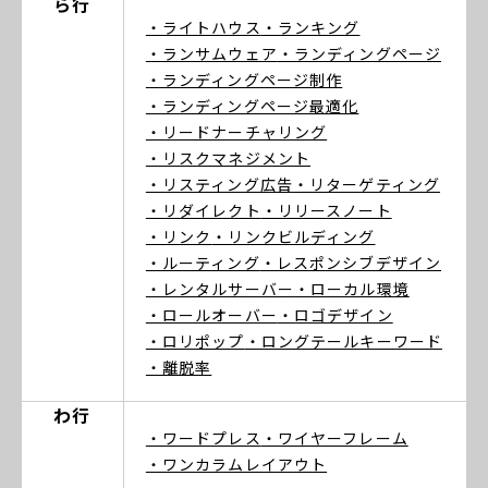
ら行
・ライトハウス
・ランキング
・ランサムウェア
・ランディングページ
・ランディングページ制作
・ランディングページ最適化
・リードナーチャリング
・リスクマネジメント
・リスティング広告
・リターゲティング
・リダイレクト
・リリースノート
・リンク
・リンクビルディング
・ルーティング
・レスポンシブデザイン
・レンタルサーバー
・ローカル環境
・ロールオーバー
・ロゴデザイン
・ロリポップ
・ロングテールキーワード
・離脱率
わ行
・ワードプレス
・ワイヤーフレーム
・ワンカラムレイアウト