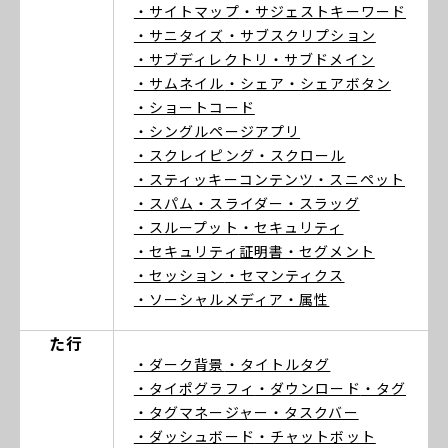
・サイトマップ
・サジェストキーワード
・サニタイズ
・サブスクリプション
・サブディレクトリ
・サブドメイン
・サムネイル
・シェア
・シェアボタン
・ショートコード
・シングルページアプリ
・スクレイピング
・スクロール
・スティッキーコンテンツ
・スニペット
・スパム
・スライダー
・スラッグ
・スループット
・セキュリティ
・セキュリティ証明書
・セグメント
・セッション
・セマンティクス
・ソーシャルメディア
・属性
た行
・ダーク背景
・タイトルタグ
・タイポグラフィ
・ダウンロード
・タグ
・タグマネージャー
・タスクバー
・ダッシュボード
・チャットボット