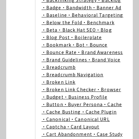
・Backlinking Strategy
・Backlog
・Badge
・Bandwidth
・Banner Ad
・Baseline
・Behavioral Targeting
・Below the Fold
・Benchmark
・Beta
・Black Hat SEO
・Blog
・Blog Post
・Boilerplate
・Bookmark
・Bot
・Bounce
・Bounce Rate
・Brand Awareness
・Brand Guidelines
・Brand Voice
・Breadcrumb
・Breadcrumb Navigation
・Broken Link
・Broken Link Checker
・Browser
・Budget
・Business Profile
・Button
・Buyer Persona
・Cache
・Cache Busting
・Cache Plugin
・Canonical
・Canonical URL
・Captcha
・Card Layout
・Cart Abandonment
・Case Study