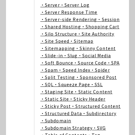
・Server
・Server Log
・Server Response Time
・Server-side Rendering
・Session
・Shared Hosting
・Shopping Cart
・Silo Structure
・Site Authority
・Site Speed
・Sitemap
・Sitemapping
・Skinny Content
・Slide-in
・Slug
・Social Media
・Soft Bounce
・Source Code
・SPA
・Spam
・Speed Index
・Spider
・Split Testing
・Sponsored Post
・SQL
・Squeeze Page
・SSL
・Staging Site
・Static Content
・Static Site
・Sticky Header
・Sticky Post
・Structured Content
・Structured Data
・Subdirectory
・Subdomain
・Subdomain Strategy
・SVG