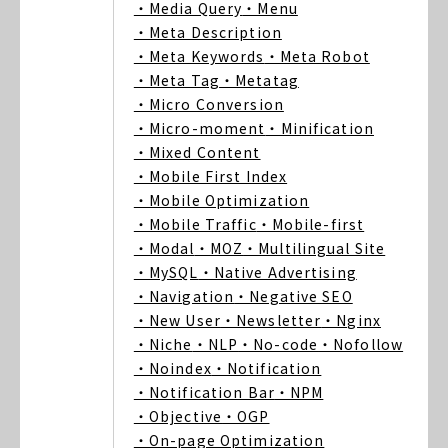
・Media Query
・Menu
・Meta Description
・Meta Keywords
・Meta Robot
・Meta Tag
・Metatag
・Micro Conversion
・Micro-moment
・Minification
・Mixed Content
・Mobile First Index
・Mobile Optimization
・Mobile Traffic
・Mobile-first
・Modal
・MOZ
・Multilingual Site
・MySQL
・Native Advertising
・Navigation
・Negative SEO
・New User
・Newsletter
・Nginx
・Niche
・NLP
・No-code
・Nofollow
・Noindex
・Notification
・Notification Bar
・NPM
・Objective
・OGP
・On-page Optimization