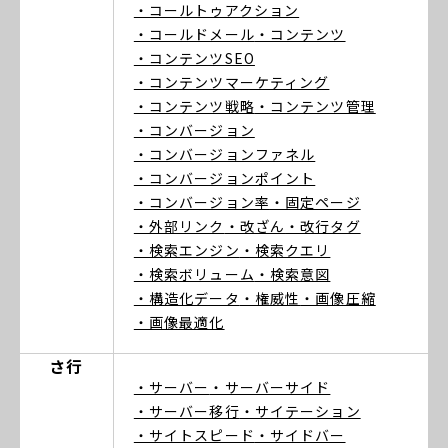
・コールトゥアクション
・コールドメール
・コンテンツ
・コンテンツSEO
・コンテンツマーケティング
・コンテンツ戦略
・コンテンツ管理
・コンバージョン
・コンバージョンファネル
・コンバージョンポイント
・コンバージョン率
・固定ページ
・外部リンク
・改ざん
・改行タグ
・検索エンジン
・検索クエリ
・検索ボリューム
・検索意図
・構造化データ
・権威性
・画像圧縮
・画像最適化
さ行
・サーバー
・サーバーサイド
・サーバー移行
・サイテーション
・サイトスピード
・サイドバー