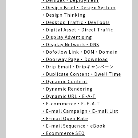
・Deindex
・Deployment
・Design Brief
・Design System
・Design Thinking
・Desktop Traffic
・DevTools
・Digital Asset
・Direct Traffic
・Display Advertising
・Display Network
・DNS
・Dofollow Link
・DOM
・Domain
・Doorway Page
・Download
・Drip Email
・Dripキャンペーン
・Duplicate Content
・Dwell Time
・Dynamic Content
・Dynamic Rendering
・Dynamic URL
・E-A-T
・E-commerce
・E-E-A-T
・E-mail Campaign
・E-mail List
・E-mail Open Rate
・E-mail Sequence
・eBook
・Ecommerce SEO