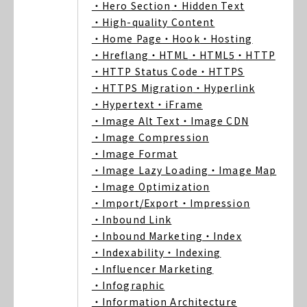
・Hero Section
・Hidden Text
・High-quality Content
・Home Page
・Hook
・Hosting
・Hreflang
・HTML
・HTML5
・HTTP
・HTTP Status Code
・HTTPS
・HTTPS Migration
・Hyperlink
・Hypertext
・iFrame
・Image Alt Text
・Image CDN
・Image Compression
・Image Format
・Image Lazy Loading
・Image Map
・Image Optimization
・Import/Export
・Impression
・Inbound Link
・Inbound Marketing
・Index
・Indexability
・Indexing
・Influencer Marketing
・Infographic
・Information Architecture