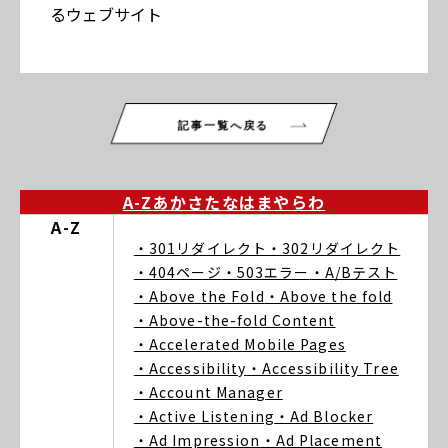
るウェブサイト
記事一覧へ戻る
A-Z
あ
か
さ
た
な
は
ま
や
ら
わ
A-Z
・301リダイレクト
・302リダイレクト
・404ページ
・503エラー
・A/Bテスト
・Above the Fold
・Above the fold
・Above-the-fold Content
・Accelerated Mobile Pages
・Accessibility
・Accessibility Tree
・Account Manager
・Active Listening
・Ad Blocker
・Ad Impression
・Ad Placement