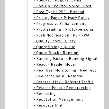
・Podcast
・Pogo-sticking
・Pop-up
・Portfolio Site
・Post
・Post Type
・PPC
・Preload
・Pricing Page
・Privacy Policy
・Progressive Enhancement
・Proofreading
・Proto-persona
・Push Notification
・PV
・PWA
・Quality Score
・Query
・Query String
・Queue
・Quote Block
・Ranking
・Ranking Factor
・Ranking Signal
・React
・Reader Mode
・Real User Monitoring
・Redirect
・Redirect Chain
・Referral
・Referral Link
・Referral Traffic
・Related Posts
・Remarketing
・Rendering
・Reputation Management
・Resource Hint