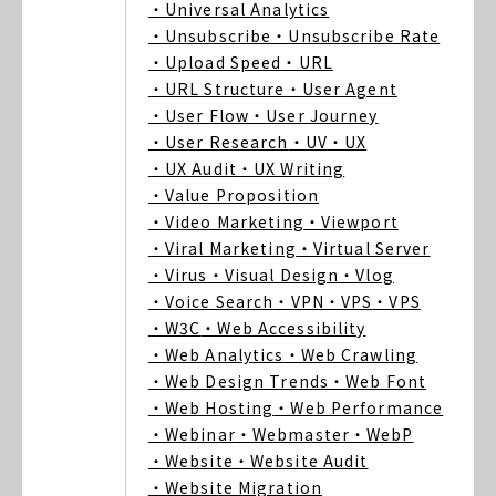
・Universal Analytics
・Unsubscribe
・Unsubscribe Rate
・Upload Speed
・URL
・URL Structure
・User Agent
・User Flow
・User Journey
・User Research
・UV
・UX
・UX Audit
・UX Writing
・Value Proposition
・Video Marketing
・Viewport
・Viral Marketing
・Virtual Server
・Virus
・Visual Design
・Vlog
・Voice Search
・VPN
・VPS
・VPS
・W3C
・Web Accessibility
・Web Analytics
・Web Crawling
・Web Design Trends
・Web Font
・Web Hosting
・Web Performance
・Webinar
・Webmaster
・WebP
・Website
・Website Audit
・Website Migration