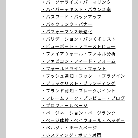
・パーソナライズ
・パーマリンク
・ハイパーテキスト
・バウンス率
・パスワード
・バックアップ
・バックリンク
・バナー
・パフォーマンス最適化
・バリデーション
・パンくずリスト
・ビューポート
・ファーストビュー
・ファイアウォール
・ファネル分析
・ファビコン
・フィード
・フォーム
・フォールドライン
・フォント
・プッシュ通知
・フッター
・プラグイン
・ブラックリスト
・ブランディング
・ブランド認知
・ブレークポイント
・フレームワーク
・プレビュー
・ブログ
・プロフィールページ
・ページネーション
・ページランク
・ページ体験
・ペイウォール
・ヘッダー
・ペルソナ
・ホームページ
・ホスティング
・ボット対策