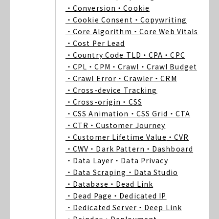
・Conversion
・Cookie
・Cookie Consent
・Copywriting
・Core Algorithm
・Core Web Vitals
・Cost Per Lead
・Country Code TLD
・CPA
・CPC
・CPL
・CPM
・Crawl
・Crawl Budget
・Crawl Error
・Crawler
・CRM
・Cross-device Tracking
・Cross-origin
・CSS
・CSS Animation
・CSS Grid
・CTA
・CTR
・Customer Journey
・Customer Lifetime Value
・CVR
・CWV
・Dark Pattern
・Dashboard
・Data Layer
・Data Privacy
・Data Scraping
・Data Studio
・Database
・Dead Link
・Dead Page
・Dedicated IP
・Dedicated Server
・Deep Link