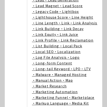
・Lead
・Lead Generation
・Lead Magnet
・Lead Score
・Legacy Code
・Lightbox
・Lighthouse Score
・Line Height
・Line Length
・Link
・Link Analysis
・Link Building
・Link Decay
・Link Equity
・Link Juice
・Link Profile
・Link Reclamation
・List Building
・Local Pack
・Local SEO
・Localization
・Log File Analysis
・Logo
・Long-form Content
・Long-tail Keyword
・LPO
・LTV
・Malware
・Managed Hosting
・Manual Action
・Map
・Market Research
・Marketing Automation
・Marketing Funnel
・Marketplace
・Markup Language
・Media Kit