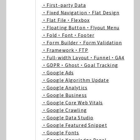
・First-party Data
・Fixed Navigation
・Flat Design
・Flat File
・Flexbox
・Floating Button
・Flyout Menu
・Fold
・Font
・Footer
・Form Builder
・Form Validation
・Framework
・FTP
・Full-width Layout
・Funnel
・GA4
・GDPR
・Ghost
・Goal Tracking
・Google Ads
・Google Algorithm Update
・Google Analytics
・Google Business
・Google Core Web Vitals
・Google Crawling
・Google Data Studio
・Google Featured Snippet
・Google Fonts