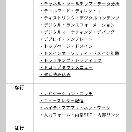
・チャネル
・ツールチップ
・データ分析
・テールワード
・ディレクトリ
・テキストリンク
・デジタルコンテンツ
・デジタルトランスフォーメーション
・デジタルマーケティング
・デバッグ
・デプロイ
・テンプレート
・トップページ
・ドメイン
・ドメインオーソリティ
・ドメイン年齢
・トラッキング
・トラフィック
・ドロップダウンメニュー
・遅延読み込み
な行
・ナビゲーション
・ニッチ
・ニュースレター配信
・ネイティブアプリ
・ネットワーク
・入力フォーム
・内部SEO
・内部リンク
は行