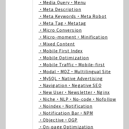
・Media Query
・Menu
・Meta Description
・Meta Keywords
・Meta Robot
・Meta Tag
・Metatag
・Micro Conversion
・Micro-moment
・Minification
・Mixed Content
・Mobile First Index
・Mobile Optimization
・Mobile Traffic
・Mobile-first
・Modal
・MOZ
・Multilingual Site
・MySQL
・Native Advertising
・Navigation
・Negative SEO
・New User
・Newsletter
・Nginx
・Niche
・NLP
・No-code
・Nofollow
・Noindex
・Notification
・Notification Bar
・NPM
・Objective
・OGP
・On-page Optimization