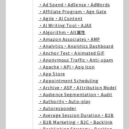
・Ad Spend
・AdSense
・AdWords
・Affiliate Program
・Age Gate
・Agile
・AI Content
・AI Writing Tool
・AJAX
・Algorithm
・Alt属性
・Amazon Associates
・AMP
・Analytics
・Analytics Dashboard
・Anchor Text
・Animated GIF
・Anonymous Traffic
・Anti-spam
・Apache
・API
・App Icon
・App Store
・Appointment Scheduling
・Archive
・ASP
・Attribution Model
・Audience Segmentation
・Audit
・Authority
・Auto-play
・Autoresponder
・Average Session Duration
・B2B
・B2B Marketing
・B2C
・Backlink