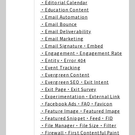
・Editorial Calendar
・Education Content
・Email Automation
・Email Bounce
・Email Deliverability
・Email Marketing
・Email Signature
・Embed
・Engagement
・Engagement Rate
・Entity
・Error 404
・Event Tracking
・Evergreen Content
・Evergreen SEO
・Exit Intent
・Exit Page
・Exit Survey
・Experimentation
・External Link
・Facebook Ads
・FAQ
・Favicon
・Feature Image
・Featured Image
・Featured Snippet
・Feed
・FID
・File Manager
・File Size
・Filter
・Firewall
・First Contentful Paint