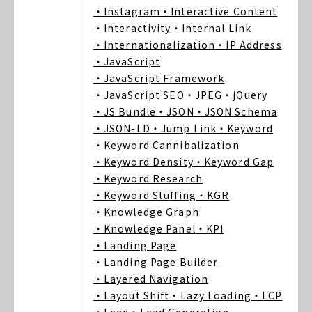
・Instagram
・Interactive Content
・Interactivity
・Internal Link
・Internationalization
・IP Address
・JavaScript
・JavaScript Framework
・JavaScript SEO
・JPEG
・jQuery
・JS Bundle
・JSON
・JSON Schema
・JSON-LD
・Jump Link
・Keyword
・Keyword Cannibalization
・Keyword Density
・Keyword Gap
・Keyword Research
・Keyword Stuffing
・KGR
・Knowledge Graph
・Knowledge Panel
・KPI
・Landing Page
・Landing Page Builder
・Layered Navigation
・Layout Shift
・Lazy Loading
・LCP