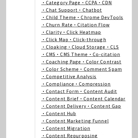
・Category Page
・CCPA
・CDN
・Chat Support
・Chatbot
・Child Theme
・Chrome DevTools
・Churn Rate
・Citation Flow
・Clarity
・Click Heatmap
・Click Map
・Click-through
・Cloaking
・Cloud Storage
・CLS
・CMS
・CMS Theme
・Co-citation
・Coaching Page
・Color Contrast
・Color Scheme
・Comment Spam
・Competitive Analysis
・Compliance
・Compression
・Contact Form
・Content Audit
・Content Brief
・Content Calendar
・Content Delivery
・Content Gap
・Content Hub
・Content Marketing Funnel
・Content Migration
・Content Repurposing