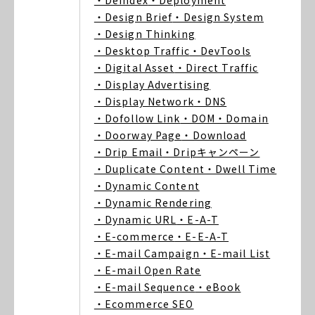
・Deindex
・Deployment
・Design Brief
・Design System
・Design Thinking
・Desktop Traffic
・DevTools
・Digital Asset
・Direct Traffic
・Display Advertising
・Display Network
・DNS
・Dofollow Link
・DOM
・Domain
・Doorway Page
・Download
・Drip Email
・Dripキャンペーン
・Duplicate Content
・Dwell Time
・Dynamic Content
・Dynamic Rendering
・Dynamic URL
・E-A-T
・E-commerce
・E-E-A-T
・E-mail Campaign
・E-mail List
・E-mail Open Rate
・E-mail Sequence
・eBook
・Ecommerce SEO