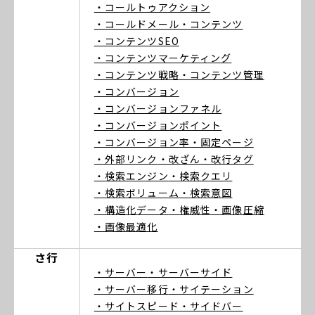
・コールトゥアクション
・コールドメール
・コンテンツ
・コンテンツSEO
・コンテンツマーケティング
・コンテンツ戦略
・コンテンツ管理
・コンバージョン
・コンバージョンファネル
・コンバージョンポイント
・コンバージョン率
・固定ページ
・外部リンク
・改ざん
・改行タグ
・検索エンジン
・検索クエリ
・検索ボリューム
・検索意図
・構造化データ
・権威性
・画像圧縮
・画像最適化
さ行
・サーバー
・サーバーサイド
・サーバー移行
・サイテーション
・サイトスピード
・サイドバー