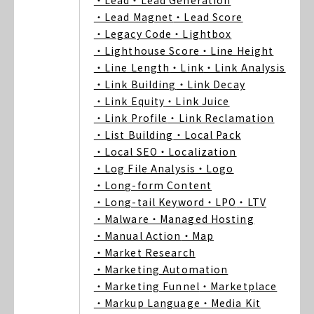
・Lead
・Lead Generation
・Lead Magnet
・Lead Score
・Legacy Code
・Lightbox
・Lighthouse Score
・Line Height
・Line Length
・Link
・Link Analysis
・Link Building
・Link Decay
・Link Equity
・Link Juice
・Link Profile
・Link Reclamation
・List Building
・Local Pack
・Local SEO
・Localization
・Log File Analysis
・Logo
・Long-form Content
・Long-tail Keyword
・LPO
・LTV
・Malware
・Managed Hosting
・Manual Action
・Map
・Market Research
・Marketing Automation
・Marketing Funnel
・Marketplace
・Markup Language
・Media Kit