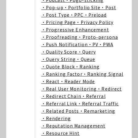
・Podcast
・Pogo-sticking
・Pop-up
・Portfolio Site
・Post
・Post Type
・PPC
・Preload
・Pricing Page
・Privacy Policy
・Progressive Enhancement
・Proofreading
・Proto-persona
・Push Notification
・PV
・PWA
・Quality Score
・Query
・Query String
・Queue
・Quote Block
・Ranking
・Ranking Factor
・Ranking Signal
・React
・Reader Mode
・Real User Monitoring
・Redirect
・Redirect Chain
・Referral
・Referral Link
・Referral Traffic
・Related Posts
・Remarketing
・Rendering
・Reputation Management
・Resource Hint