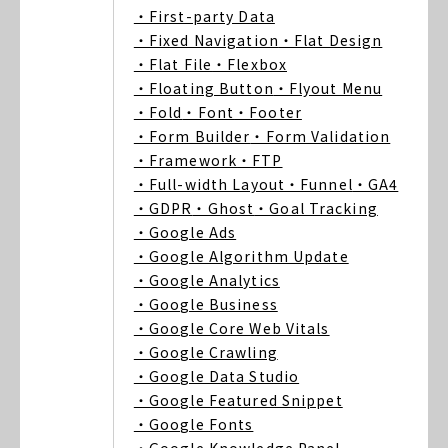
・First-party Data
・Fixed Navigation
・Flat Design
・Flat File
・Flexbox
・Floating Button
・Flyout Menu
・Fold
・Font
・Footer
・Form Builder
・Form Validation
・Framework
・FTP
・Full-width Layout
・Funnel
・GA4
・GDPR
・Ghost
・Goal Tracking
・Google Ads
・Google Algorithm Update
・Google Analytics
・Google Business
・Google Core Web Vitals
・Google Crawling
・Google Data Studio
・Google Featured Snippet
・Google Fonts