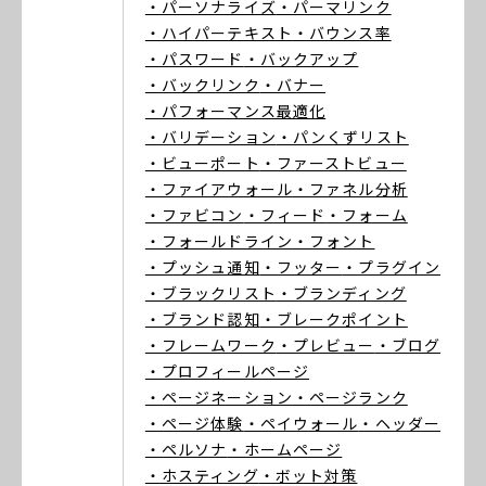
・パーソナライズ
・パーマリンク
・ハイパーテキスト
・バウンス率
・パスワード
・バックアップ
・バックリンク
・バナー
・パフォーマンス最適化
・バリデーション
・パンくずリスト
・ビューポート
・ファーストビュー
・ファイアウォール
・ファネル分析
・ファビコン
・フィード
・フォーム
・フォールドライン
・フォント
・プッシュ通知
・フッター
・プラグイン
・ブラックリスト
・ブランディング
・ブランド認知
・ブレークポイント
・フレームワーク
・プレビュー
・ブログ
・プロフィールページ
・ページネーション
・ページランク
・ページ体験
・ペイウォール
・ヘッダー
・ペルソナ
・ホームページ
・ホスティング
・ボット対策