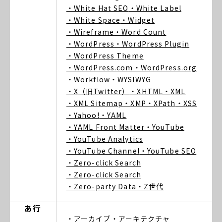
・White Hat SEO
・White Label
・White Space
・Widget
・Wireframe
・Word Count
・WordPress
・WordPress Plugin
・WordPress Theme
・WordPress.com
・WordPress.org
・Workflow
・WYSIWYG
・X（旧Twitter）
・XHTML
・XML
・XML Sitemap
・XMP
・XPath
・XSS
・Yahoo!
・YAML
・YAML Front Matter
・YouTube
・YouTube Analytics
・YouTube Channel
・YouTube SEO
・Zero-click Search
・Zero-click Search
・Zero-party Data
・Z世代
あ行
・アーカイブ
・アーキテクチャ