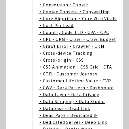
・Conversion
・Cookie
・Cookie Consent
・Copywriting
・Core Algorithm
・Core Web Vitals
・Cost Per Lead
・Country Code TLD
・CPA
・CPC
・CPL
・CPM
・Crawl
・Crawl Budget
・Crawl Error
・Crawler
・CRM
・Cross-device Tracking
・Cross-origin
・CSS
・CSS Animation
・CSS Grid
・CTA
・CTR
・Customer Journey
・Customer Lifetime Value
・CVR
・CWV
・Dark Pattern
・Dashboard
・Data Layer
・Data Privacy
・Data Scraping
・Data Studio
・Database
・Dead Link
・Dead Page
・Dedicated IP
・Dedicated Server
・Deep Link