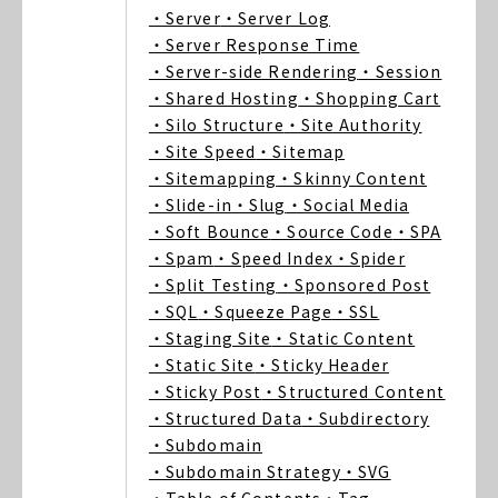
・Server
・Server Log
・Server Response Time
・Server-side Rendering
・Session
・Shared Hosting
・Shopping Cart
・Silo Structure
・Site Authority
・Site Speed
・Sitemap
・Sitemapping
・Skinny Content
・Slide-in
・Slug
・Social Media
・Soft Bounce
・Source Code
・SPA
・Spam
・Speed Index
・Spider
・Split Testing
・Sponsored Post
・SQL
・Squeeze Page
・SSL
・Staging Site
・Static Content
・Static Site
・Sticky Header
・Sticky Post
・Structured Content
・Structured Data
・Subdirectory
・Subdomain
・Subdomain Strategy
・SVG