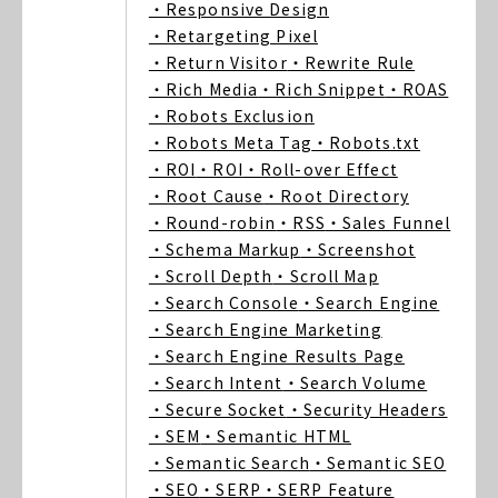
・Responsive Design
・Retargeting Pixel
・Return Visitor
・Rewrite Rule
・Rich Media
・Rich Snippet
・ROAS
・Robots Exclusion
・Robots Meta Tag
・Robots.txt
・ROI
・ROI
・Roll-over Effect
・Root Cause
・Root Directory
・Round-robin
・RSS
・Sales Funnel
・Schema Markup
・Screenshot
・Scroll Depth
・Scroll Map
・Search Console
・Search Engine
・Search Engine Marketing
・Search Engine Results Page
・Search Intent
・Search Volume
・Secure Socket
・Security Headers
・SEM
・Semantic HTML
・Semantic Search
・Semantic SEO
・SEO
・SERP
・SERP Feature