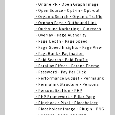
・Online PR
・Open Graph Image
・Open Source
・Opt-in
・Opt-out
・Organic Search
・Organic Traffic
・Orphan Page
・Outbound Link
・Outbound Marketing
・Outreach
・Overlay
・Page Authority
・Page Depth
・Page Speed
・Page Speed Insights
・Page View
・PageRank
・Pagination
・Paid Search
・Paid Traffic
・Parallax Effect
・Parent Theme
・Password
・Pay Per Click
・Performance Budget
・Permalink
・Permalink Structure
・Persona
・Personalization
・PHP
・PHP Framework
・Pillar Page
・Pingback
・Pixel
・Placeholder
・Placeholder Image
・Plugin
・PNG