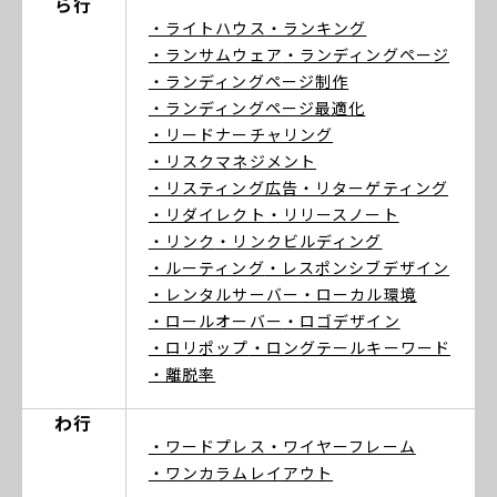
ら行
・ライトハウス
・ランキング
・ランサムウェア
・ランディングページ
・ランディングページ制作
・ランディングページ最適化
・リードナーチャリング
・リスクマネジメント
・リスティング広告
・リターゲティング
・リダイレクト
・リリースノート
・リンク
・リンクビルディング
・ルーティング
・レスポンシブデザイン
・レンタルサーバー
・ローカル環境
・ロールオーバー
・ロゴデザイン
・ロリポップ
・ロングテールキーワード
・離脱率
わ行
・ワードプレス
・ワイヤーフレーム
・ワンカラムレイアウト