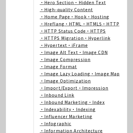
・Hero Section
・Hidden Text
・High-quality Content
・Home Page
・Hook
・Hosting
・Hreflang
・HTML
・HTML5
・HTTP
・HTTP Status Code
・HTTPS
・HTTPS Migration
・Hyperlink
・Hypertext
・iFrame
・Image Alt Text
・Image CDN
・Image Compression
・Image Format
・Image Lazy Loading
・Image Map
・Image Optimization
・Import/Export
・Impression
・Inbound Link
・Inbound Marketing
・Index
・Indexability
・Indexing
・Influencer Marketing
・Infographic
・Information Architecture