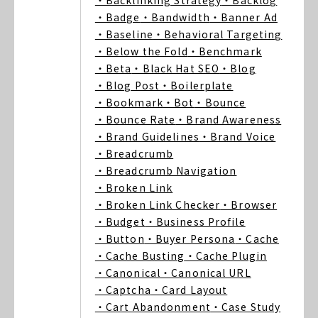
・Backlinking Strategy
・Backlog
・Badge
・Bandwidth
・Banner Ad
・Baseline
・Behavioral Targeting
・Below the Fold
・Benchmark
・Beta
・Black Hat SEO
・Blog
・Blog Post
・Boilerplate
・Bookmark
・Bot
・Bounce
・Bounce Rate
・Brand Awareness
・Brand Guidelines
・Brand Voice
・Breadcrumb
・Breadcrumb Navigation
・Broken Link
・Broken Link Checker
・Browser
・Budget
・Business Profile
・Button
・Buyer Persona
・Cache
・Cache Busting
・Cache Plugin
・Canonical
・Canonical URL
・Captcha
・Card Layout
・Cart Abandonment
・Case Study