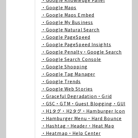
・Google Knowledge Panel
・Google Maps
・Google Maps Embed
・Google My Business
・Google Natural Search
・Google PageSpeed
・Google PageSpeed Insights
・Google Penalty
・Google Search
・Google Search Console
・Google Shopping
・Google Tag Manager
・Google Trends
・Google Web Stories
・Graceful Degradation
・Grid
・GSC
・GTM
・Guest Blogging
・GUI
・H1タグ
・H2タグ
・Hamburger Icon
・Hamburger Menu
・Hard Bounce
・Hashtag
・Header
・Heat Map
・Heatmap
・Help Center