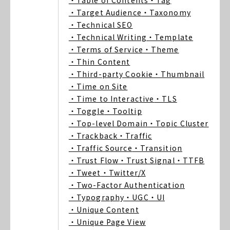
・Table of Contents
・Tag
・Target Audience
・Taxonomy
・Technical SEO
・Technical Writing
・Template
・Terms of Service
・Theme
・Thin Content
・Third-party Cookie
・Thumbnail
・Time on Site
・Time to Interactive
・TLS
・Toggle
・Tooltip
・Top-level Domain
・Topic Cluster
・Trackback
・Traffic
・Traffic Source
・Transition
・Trust Flow
・Trust Signal
・TTFB
・Tweet
・Twitter/X
・Two-Factor Authentication
・Typography
・UGC
・UI
・Unique Content
・Unique Page View