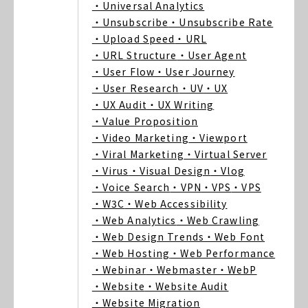
・Universal Analytics
・Unsubscribe
・Unsubscribe Rate
・Upload Speed
・URL
・URL Structure
・User Agent
・User Flow
・User Journey
・User Research
・UV
・UX
・UX Audit
・UX Writing
・Value Proposition
・Video Marketing
・Viewport
・Viral Marketing
・Virtual Server
・Virus
・Visual Design
・Vlog
・Voice Search
・VPN
・VPS
・VPS
・W3C
・Web Accessibility
・Web Analytics
・Web Crawling
・Web Design Trends
・Web Font
・Web Hosting
・Web Performance
・Webinar
・Webmaster
・WebP
・Website
・Website Audit
・Website Migration