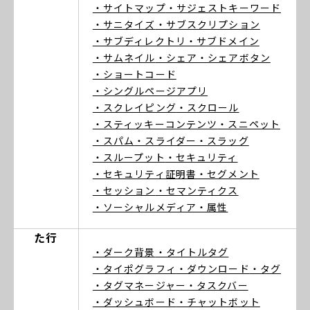
・サイトマップ
・サジェストキーワード
・サニタイズ
・サブスクリプション
・サブディレクトリ
・サブドメイン
・サムネイル
・シェア
・シェアボタン
・ショートコード
・シングルページアプリ
・スクレイピング
・スクロール
・スティッキーコンテンツ
・スニペット
・スパム
・スライダー
・スラッグ
・スループット
・セキュリティ
・セキュリティ証明書
・セグメント
・セッション
・セマンティクス
・ソーシャルメディア
・属性
た行
・ダーク背景
・タイトルタグ
・タイポグラフィ
・ダウンロード
・タグ
・タグマネージャー
・タスクバー
・ダッシュボード
・チャットボット