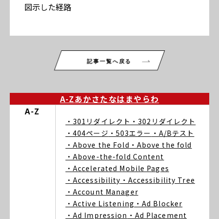
図示した経路
記事一覧へ戻る
A-Z
あ
か
さ
た
な
は
ま
や
ら
わ
A-Z
・301リダイレクト
・302リダイレクト
・404ページ
・503エラー
・A/Bテスト
・Above the Fold
・Above the fold
・Above-the-fold Content
・Accelerated Mobile Pages
・Accessibility
・Accessibility Tree
・Account Manager
・Active Listening
・Ad Blocker
・Ad Impression
・Ad Placement