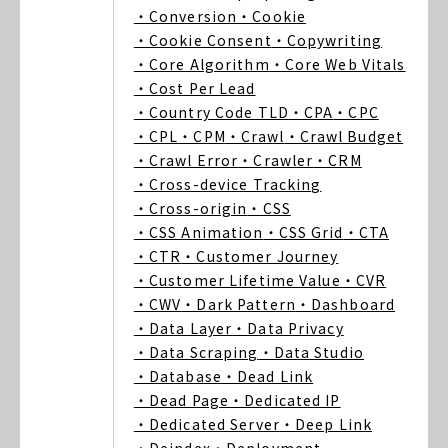
・Conversion
・Cookie
・Cookie Consent
・Copywriting
・Core Algorithm
・Core Web Vitals
・Cost Per Lead
・Country Code TLD
・CPA
・CPC
・CPL
・CPM
・Crawl
・Crawl Budget
・Crawl Error
・Crawler
・CRM
・Cross-device Tracking
・Cross-origin
・CSS
・CSS Animation
・CSS Grid
・CTA
・CTR
・Customer Journey
・Customer Lifetime Value
・CVR
・CWV
・Dark Pattern
・Dashboard
・Data Layer
・Data Privacy
・Data Scraping
・Data Studio
・Database
・Dead Link
・Dead Page
・Dedicated IP
・Dedicated Server
・Deep Link