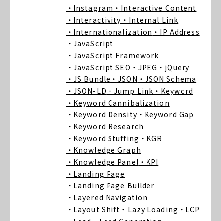
・Instagram
・Interactive Content
・Interactivity
・Internal Link
・Internationalization
・IP Address
・JavaScript
・JavaScript Framework
・JavaScript SEO
・JPEG
・jQuery
・JS Bundle
・JSON
・JSON Schema
・JSON-LD
・Jump Link
・Keyword
・Keyword Cannibalization
・Keyword Density
・Keyword Gap
・Keyword Research
・Keyword Stuffing
・KGR
・Knowledge Graph
・Knowledge Panel
・KPI
・Landing Page
・Landing Page Builder
・Layered Navigation
・Layout Shift
・Lazy Loading
・LCP