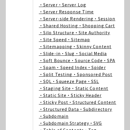
・Server
・Server Log
・Server Response Time
・Server-side Rendering
・Session
・Shared Hosting
・Shopping Cart
・Silo Structure
・Site Authority
・Site Speed
・Sitemap
・Sitemapping
・Skinny Content
・Slide-in
・Slug
・Social Media
・Soft Bounce
・Source Code
・SPA
・Spam
・Speed Index
・Spider
・Split Testing
・Sponsored Post
・SQL
・Squeeze Page
・SSL
・Staging Site
・Static Content
・Static Site
・Sticky Header
・Sticky Post
・Structured Content
・Structured Data
・Subdirectory
・Subdomain
・Subdomain Strategy
・SVG