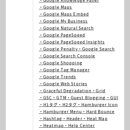
・Google Knowledge Panel
・Google Maps
・Google Maps Embed
・Google My Business
・Google Natural Search
・Google PageSpeed
・Google PageSpeed Insights
・Google Penalty
・Google Search
・Google Search Console
・Google Shopping
・Google Tag Manager
・Google Trends
・Google Web Stories
・Graceful Degradation
・Grid
・GSC
・GTM
・Guest Blogging
・GUI
・H1タグ
・H2タグ
・Hamburger Icon
・Hamburger Menu
・Hard Bounce
・Hashtag
・Header
・Heat Map
・Heatmap
・Help Center