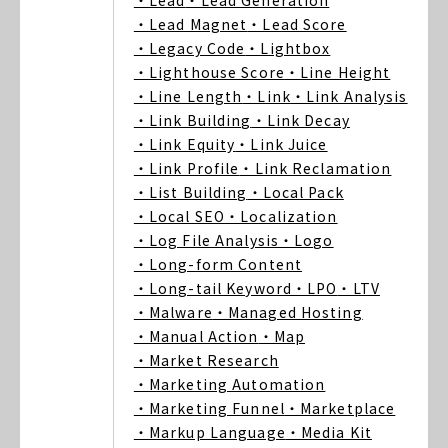
・Lead
・Lead Generation
・Lead Magnet
・Lead Score
・Legacy Code
・Lightbox
・Lighthouse Score
・Line Height
・Line Length
・Link
・Link Analysis
・Link Building
・Link Decay
・Link Equity
・Link Juice
・Link Profile
・Link Reclamation
・List Building
・Local Pack
・Local SEO
・Localization
・Log File Analysis
・Logo
・Long-form Content
・Long-tail Keyword
・LPO
・LTV
・Malware
・Managed Hosting
・Manual Action
・Map
・Market Research
・Marketing Automation
・Marketing Funnel
・Marketplace
・Markup Language
・Media Kit