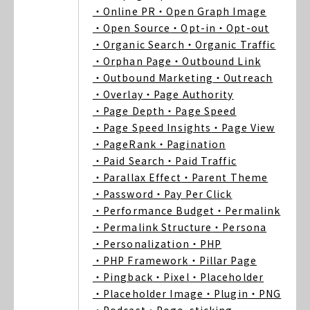
・Online PR
・Open Graph Image
・Open Source
・Opt-in
・Opt-out
・Organic Search
・Organic Traffic
・Orphan Page
・Outbound Link
・Outbound Marketing
・Outreach
・Overlay
・Page Authority
・Page Depth
・Page Speed
・Page Speed Insights
・Page View
・PageRank
・Pagination
・Paid Search
・Paid Traffic
・Parallax Effect
・Parent Theme
・Password
・Pay Per Click
・Performance Budget
・Permalink
・Permalink Structure
・Persona
・Personalization
・PHP
・PHP Framework
・Pillar Page
・Pingback
・Pixel
・Placeholder
・Placeholder Image
・Plugin
・PNG