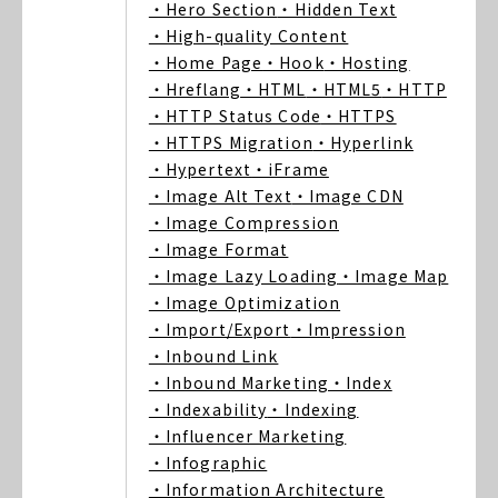
・Hero Section
・Hidden Text
・High-quality Content
・Home Page
・Hook
・Hosting
・Hreflang
・HTML
・HTML5
・HTTP
・HTTP Status Code
・HTTPS
・HTTPS Migration
・Hyperlink
・Hypertext
・iFrame
・Image Alt Text
・Image CDN
・Image Compression
・Image Format
・Image Lazy Loading
・Image Map
・Image Optimization
・Import/Export
・Impression
・Inbound Link
・Inbound Marketing
・Index
・Indexability
・Indexing
・Influencer Marketing
・Infographic
・Information Architecture