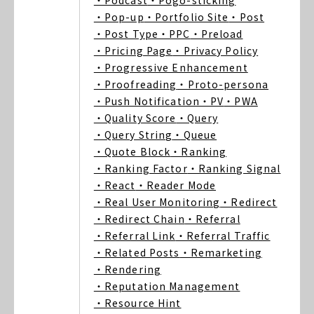
・Podcast
・Pogo-sticking
・Pop-up
・Portfolio Site
・Post
・Post Type
・PPC
・Preload
・Pricing Page
・Privacy Policy
・Progressive Enhancement
・Proofreading
・Proto-persona
・Push Notification
・PV
・PWA
・Quality Score
・Query
・Query String
・Queue
・Quote Block
・Ranking
・Ranking Factor
・Ranking Signal
・React
・Reader Mode
・Real User Monitoring
・Redirect
・Redirect Chain
・Referral
・Referral Link
・Referral Traffic
・Related Posts
・Remarketing
・Rendering
・Reputation Management
・Resource Hint