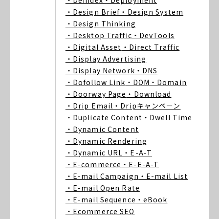
・Deindex
・Deployment
・Design Brief
・Design System
・Design Thinking
・Desktop Traffic
・DevTools
・Digital Asset
・Direct Traffic
・Display Advertising
・Display Network
・DNS
・Dofollow Link
・DOM
・Domain
・Doorway Page
・Download
・Drip Email
・Dripキャンペーン
・Duplicate Content
・Dwell Time
・Dynamic Content
・Dynamic Rendering
・Dynamic URL
・E-A-T
・E-commerce
・E-E-A-T
・E-mail Campaign
・E-mail List
・E-mail Open Rate
・E-mail Sequence
・eBook
・Ecommerce SEO