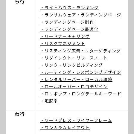
ら行
・ライトハウス
・ランキング
・ランサムウェア
・ランディングページ
・ランディングページ制作
・ランディングページ最適化
・リードナーチャリング
・リスクマネジメント
・リスティング広告
・リターゲティング
・リダイレクト
・リリースノート
・リンク
・リンクビルディング
・ルーティング
・レスポンシブデザイン
・レンタルサーバー
・ローカル環境
・ロールオーバー
・ロゴデザイン
・ロリポップ
・ロングテールキーワード
・離脱率
わ行
・ワードプレス
・ワイヤーフレーム
・ワンカラムレイアウト