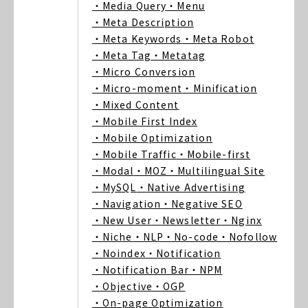
・Media Query
・Menu
・Meta Description
・Meta Keywords
・Meta Robot
・Meta Tag
・Metatag
・Micro Conversion
・Micro-moment
・Minification
・Mixed Content
・Mobile First Index
・Mobile Optimization
・Mobile Traffic
・Mobile-first
・Modal
・MOZ
・Multilingual Site
・MySQL
・Native Advertising
・Navigation
・Negative SEO
・New User
・Newsletter
・Nginx
・Niche
・NLP
・No-code
・Nofollow
・Noindex
・Notification
・Notification Bar
・NPM
・Objective
・OGP
・On-page Optimization