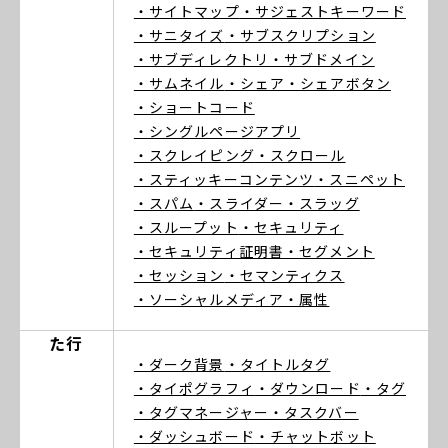
・サイトマップ
・サジェストキーワード
・サニタイズ
・サブスクリプション
・サブディレクトリ
・サブドメイン
・サムネイル
・シェア
・シェアボタン
・ショートコード
・シングルページアプリ
・スクレイピング
・スクロール
・スティッキーコンテンツ
・スニペット
・スパム
・スライダー
・スラッグ
・スループット
・セキュリティ
・セキュリティ証明書
・セグメント
・セッション
・セマンティクス
・ソーシャルメディア
・属性
た行
・ダーク背景
・タイトルタグ
・タイポグラフィ
・ダウンロード
・タグ
・タグマネージャー
・タスクバー
・ダッシュボード
・チャットボット