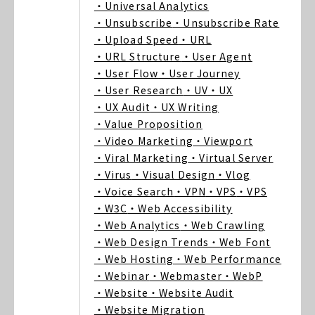
・Universal Analytics
・Unsubscribe
・Unsubscribe Rate
・Upload Speed
・URL
・URL Structure
・User Agent
・User Flow
・User Journey
・User Research
・UV
・UX
・UX Audit
・UX Writing
・Value Proposition
・Video Marketing
・Viewport
・Viral Marketing
・Virtual Server
・Virus
・Visual Design
・Vlog
・Voice Search
・VPN
・VPS
・VPS
・W3C
・Web Accessibility
・Web Analytics
・Web Crawling
・Web Design Trends
・Web Font
・Web Hosting
・Web Performance
・Webinar
・Webmaster
・WebP
・Website
・Website Audit
・Website Migration