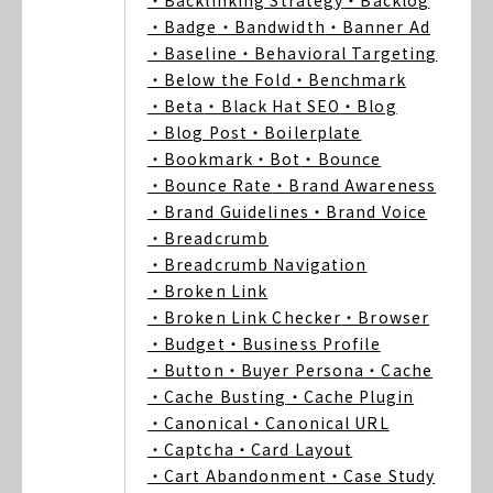
・Backlinking Strategy
・Backlog
・Badge
・Bandwidth
・Banner Ad
・Baseline
・Behavioral Targeting
・Below the Fold
・Benchmark
・Beta
・Black Hat SEO
・Blog
・Blog Post
・Boilerplate
・Bookmark
・Bot
・Bounce
・Bounce Rate
・Brand Awareness
・Brand Guidelines
・Brand Voice
・Breadcrumb
・Breadcrumb Navigation
・Broken Link
・Broken Link Checker
・Browser
・Budget
・Business Profile
・Button
・Buyer Persona
・Cache
・Cache Busting
・Cache Plugin
・Canonical
・Canonical URL
・Captcha
・Card Layout
・Cart Abandonment
・Case Study