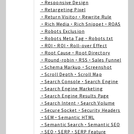
・Responsive Design
・Retargeting Pixel
・Return Visitor
・Rewrite Rule
・Rich Media
・Rich Snippet
・ROAS
・Robots Exclusion
・Robots Meta Tag
・Robots.txt
・ROI
・ROI
・Roll-over Effect
・Root Cause
・Root Directory
・Round-robin
・RSS
・Sales Funnel
・Schema Markup
・Screenshot
・Scroll Depth
・Scroll Map
・Search Console
・Search Engine
・Search Engine Marketing
・Search Engine Results Page
・Search Intent
・Search Volume
・Secure Socket
・Security Headers
・SEM
・Semantic HTML
・Semantic Search
・Semantic SEO
・SEO
・SERP
・SERP Feature