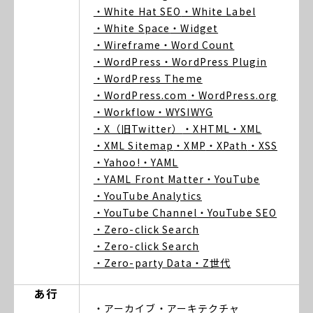
・White Hat SEO
・White Label
・White Space
・Widget
・Wireframe
・Word Count
・WordPress
・WordPress Plugin
・WordPress Theme
・WordPress.com
・WordPress.org
・Workflow
・WYSIWYG
・X（旧Twitter）
・XHTML
・XML
・XML Sitemap
・XMP
・XPath
・XSS
・Yahoo!
・YAML
・YAML Front Matter
・YouTube
・YouTube Analytics
・YouTube Channel
・YouTube SEO
・Zero-click Search
・Zero-click Search
・Zero-party Data
・Z世代
あ行
・アーカイブ
・アーキテクチャ