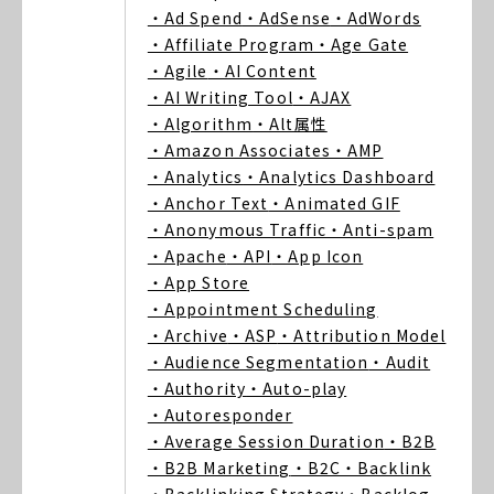
・Ad Spend
・AdSense
・AdWords
・Affiliate Program
・Age Gate
・Agile
・AI Content
・AI Writing Tool
・AJAX
・Algorithm
・Alt属性
・Amazon Associates
・AMP
・Analytics
・Analytics Dashboard
・Anchor Text
・Animated GIF
・Anonymous Traffic
・Anti-spam
・Apache
・API
・App Icon
・App Store
・Appointment Scheduling
・Archive
・ASP
・Attribution Model
・Audience Segmentation
・Audit
・Authority
・Auto-play
・Autoresponder
・Average Session Duration
・B2B
・B2B Marketing
・B2C
・Backlink