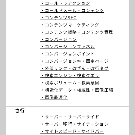
・コールトゥアクション
・コールドメール
・コンテンツ
・コンテンツSEO
・コンテンツマーケティング
・コンテンツ戦略
・コンテンツ管理
・コンバージョン
・コンバージョンファネル
・コンバージョンポイント
・コンバージョン率
・固定ページ
・外部リンク
・改ざん
・改行タグ
・検索エンジン
・検索クエリ
・検索ボリューム
・検索意図
・構造化データ
・権威性
・画像圧縮
・画像最適化
さ行
・サーバー
・サーバーサイド
・サーバー移行
・サイテーション
・サイトスピード
・サイドバー