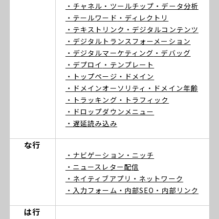
・チャネル
・ツールチップ
・データ分析
・テールワード
・ディレクトリ
・テキストリンク
・デジタルコンテンツ
・デジタルトランスフォーメーション
・デジタルマーケティング
・デバッグ
・デプロイ
・テンプレート
・トップページ
・ドメイン
・ドメインオーソリティ
・ドメイン年齢
・トラッキング
・トラフィック
・ドロップダウンメニュー
・遅延読み込み
な行
・ナビゲーション
・ニッチ
・ニュースレター配信
・ネイティブアプリ
・ネットワーク
・入力フォーム
・内部SEO
・内部リンク
は行