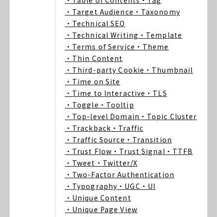
・Table of Contents
・Tag
・Target Audience
・Taxonomy
・Technical SEO
・Technical Writing
・Template
・Terms of Service
・Theme
・Thin Content
・Third-party Cookie
・Thumbnail
・Time on Site
・Time to Interactive
・TLS
・Toggle
・Tooltip
・Top-level Domain
・Topic Cluster
・Trackback
・Traffic
・Traffic Source
・Transition
・Trust Flow
・Trust Signal
・TTFB
・Tweet
・Twitter/X
・Two-Factor Authentication
・Typography
・UGC
・UI
・Unique Content
・Unique Page View