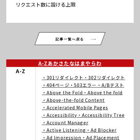
リクエスト数に設ける上限
記事一覧へ戻る
A-Z
あ
か
さ
た
な
は
ま
や
ら
わ
A-Z
・301リダイレクト
・302リダイレクト
・404ページ
・503エラー
・A/Bテスト
・Above the Fold
・Above the fold
・Above-the-fold Content
・Accelerated Mobile Pages
・Accessibility
・Accessibility Tree
・Account Manager
・Active Listening
・Ad Blocker
・Ad Impression
・Ad Placement