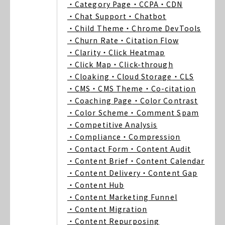
・Category Page
・CCPA
・CDN
・Chat Support
・Chatbot
・Child Theme
・Chrome DevTools
・Churn Rate
・Citation Flow
・Clarity
・Click Heatmap
・Click Map
・Click-through
・Cloaking
・Cloud Storage
・CLS
・CMS
・CMS Theme
・Co-citation
・Coaching Page
・Color Contrast
・Color Scheme
・Comment Spam
・Competitive Analysis
・Compliance
・Compression
・Contact Form
・Content Audit
・Content Brief
・Content Calendar
・Content Delivery
・Content Gap
・Content Hub
・Content Marketing Funnel
・Content Migration
・Content Repurposing