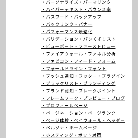
・パーソナライズ
・パーマリンク
・ハイパーテキスト
・バウンス率
・パスワード
・バックアップ
・バックリンク
・バナー
・パフォーマンス最適化
・バリデーション
・パンくずリスト
・ビューポート
・ファーストビュー
・ファイアウォール
・ファネル分析
・ファビコン
・フィード
・フォーム
・フォールドライン
・フォント
・プッシュ通知
・フッター
・プラグイン
・ブラックリスト
・ブランディング
・ブランド認知
・ブレークポイント
・フレームワーク
・プレビュー
・ブログ
・プロフィールページ
・ページネーション
・ページランク
・ページ体験
・ペイウォール
・ヘッダー
・ペルソナ
・ホームページ
・ホスティング
・ボット対策