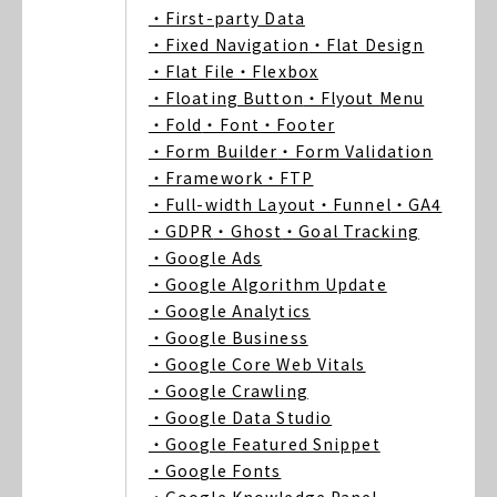
・First-party Data
・Fixed Navigation
・Flat Design
・Flat File
・Flexbox
・Floating Button
・Flyout Menu
・Fold
・Font
・Footer
・Form Builder
・Form Validation
・Framework
・FTP
・Full-width Layout
・Funnel
・GA4
・GDPR
・Ghost
・Goal Tracking
・Google Ads
・Google Algorithm Update
・Google Analytics
・Google Business
・Google Core Web Vitals
・Google Crawling
・Google Data Studio
・Google Featured Snippet
・Google Fonts