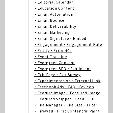
・Editorial Calendar
・Education Content
・Email Automation
・Email Bounce
・Email Deliverability
・Email Marketing
・Email Signature
・Embed
・Engagement
・Engagement Rate
・Entity
・Error 404
・Event Tracking
・Evergreen Content
・Evergreen SEO
・Exit Intent
・Exit Page
・Exit Survey
・Experimentation
・External Link
・Facebook Ads
・FAQ
・Favicon
・Feature Image
・Featured Image
・Featured Snippet
・Feed
・FID
・File Manager
・File Size
・Filter
・Firewall
・First Contentful Paint