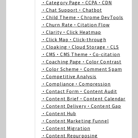
・Category Page
・CCPA
・CDN
・Chat Support
・Chatbot
・Child Theme
・Chrome DevTools
・Churn Rate
・Citation Flow
・Clarity
・Click Heatmap
・Click Map
・Click-through
・Cloaking
・Cloud Storage
・CLS
・CMS
・CMS Theme
・Co-citation
・Coaching Page
・Color Contrast
・Color Scheme
・Comment Spam
・Competitive Analysis
・Compliance
・Compression
・Contact Form
・Content Audit
・Content Brief
・Content Calendar
・Content Delivery
・Content Gap
・Content Hub
・Content Marketing Funnel
・Content Migration
・Content Repurposing