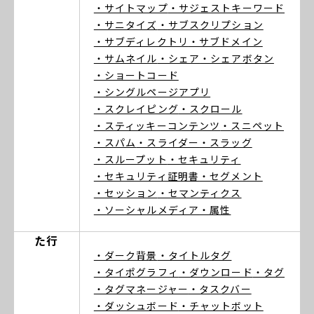
・サイトマップ
・サジェストキーワード
・サニタイズ
・サブスクリプション
・サブディレクトリ
・サブドメイン
・サムネイル
・シェア
・シェアボタン
・ショートコード
・シングルページアプリ
・スクレイピング
・スクロール
・スティッキーコンテンツ
・スニペット
・スパム
・スライダー
・スラッグ
・スループット
・セキュリティ
・セキュリティ証明書
・セグメント
・セッション
・セマンティクス
・ソーシャルメディア
・属性
た行
・ダーク背景
・タイトルタグ
・タイポグラフィ
・ダウンロード
・タグ
・タグマネージャー
・タスクバー
・ダッシュボード
・チャットボット