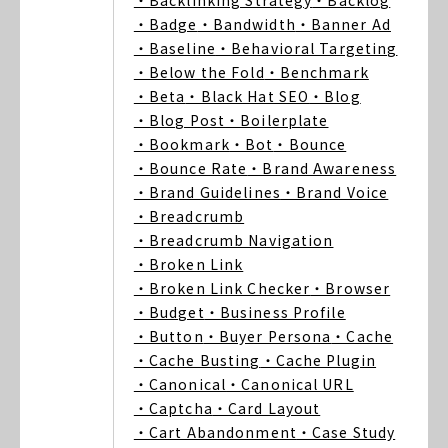
・Backlinking Strategy
・Backlog
・Badge
・Bandwidth
・Banner Ad
・Baseline
・Behavioral Targeting
・Below the Fold
・Benchmark
・Beta
・Black Hat SEO
・Blog
・Blog Post
・Boilerplate
・Bookmark
・Bot
・Bounce
・Bounce Rate
・Brand Awareness
・Brand Guidelines
・Brand Voice
・Breadcrumb
・Breadcrumb Navigation
・Broken Link
・Broken Link Checker
・Browser
・Budget
・Business Profile
・Button
・Buyer Persona
・Cache
・Cache Busting
・Cache Plugin
・Canonical
・Canonical URL
・Captcha
・Card Layout
・Cart Abandonment
・Case Study