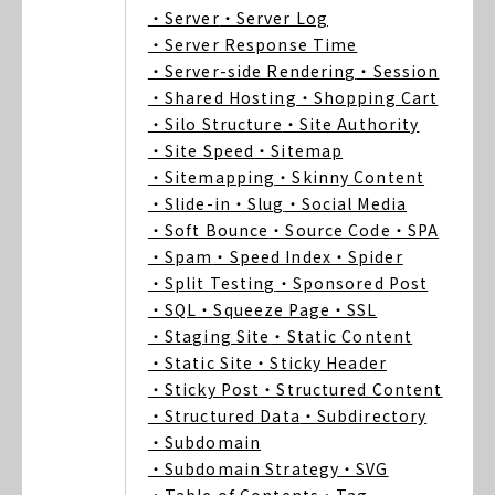
・Server
・Server Log
・Server Response Time
・Server-side Rendering
・Session
・Shared Hosting
・Shopping Cart
・Silo Structure
・Site Authority
・Site Speed
・Sitemap
・Sitemapping
・Skinny Content
・Slide-in
・Slug
・Social Media
・Soft Bounce
・Source Code
・SPA
・Spam
・Speed Index
・Spider
・Split Testing
・Sponsored Post
・SQL
・Squeeze Page
・SSL
・Staging Site
・Static Content
・Static Site
・Sticky Header
・Sticky Post
・Structured Content
・Structured Data
・Subdirectory
・Subdomain
・Subdomain Strategy
・SVG