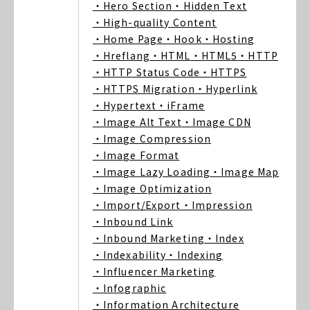
・Hero Section
・Hidden Text
・High-quality Content
・Home Page
・Hook
・Hosting
・Hreflang
・HTML
・HTML5
・HTTP
・HTTP Status Code
・HTTPS
・HTTPS Migration
・Hyperlink
・Hypertext
・iFrame
・Image Alt Text
・Image CDN
・Image Compression
・Image Format
・Image Lazy Loading
・Image Map
・Image Optimization
・Import/Export
・Impression
・Inbound Link
・Inbound Marketing
・Index
・Indexability
・Indexing
・Influencer Marketing
・Infographic
・Information Architecture