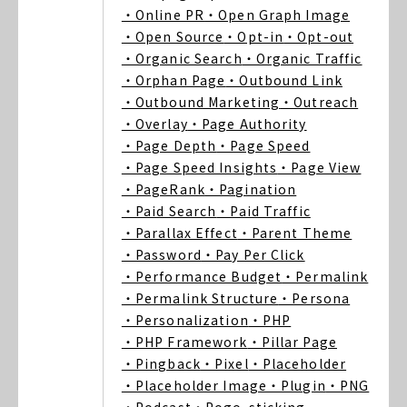
・Online PR
・Open Graph Image
・Open Source
・Opt-in
・Opt-out
・Organic Search
・Organic Traffic
・Orphan Page
・Outbound Link
・Outbound Marketing
・Outreach
・Overlay
・Page Authority
・Page Depth
・Page Speed
・Page Speed Insights
・Page View
・PageRank
・Pagination
・Paid Search
・Paid Traffic
・Parallax Effect
・Parent Theme
・Password
・Pay Per Click
・Performance Budget
・Permalink
・Permalink Structure
・Persona
・Personalization
・PHP
・PHP Framework
・Pillar Page
・Pingback
・Pixel
・Placeholder
・Placeholder Image
・Plugin
・PNG