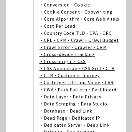
・Conversion
・Cookie
・Cookie Consent
・Copywriting
・Core Algorithm
・Core Web Vitals
・Cost Per Lead
・Country Code TLD
・CPA
・CPC
・CPL
・CPM
・Crawl
・Crawl Budget
・Crawl Error
・Crawler
・CRM
・Cross-device Tracking
・Cross-origin
・CSS
・CSS Animation
・CSS Grid
・CTA
・CTR
・Customer Journey
・Customer Lifetime Value
・CVR
・CWV
・Dark Pattern
・Dashboard
・Data Layer
・Data Privacy
・Data Scraping
・Data Studio
・Database
・Dead Link
・Dead Page
・Dedicated IP
・Dedicated Server
・Deep Link