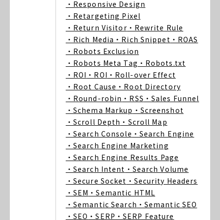
・Responsive Design
・Retargeting Pixel
・Return Visitor
・Rewrite Rule
・Rich Media
・Rich Snippet
・ROAS
・Robots Exclusion
・Robots Meta Tag
・Robots.txt
・ROI
・ROI
・Roll-over Effect
・Root Cause
・Root Directory
・Round-robin
・RSS
・Sales Funnel
・Schema Markup
・Screenshot
・Scroll Depth
・Scroll Map
・Search Console
・Search Engine
・Search Engine Marketing
・Search Engine Results Page
・Search Intent
・Search Volume
・Secure Socket
・Security Headers
・SEM
・Semantic HTML
・Semantic Search
・Semantic SEO
・SEO
・SERP
・SERP Feature