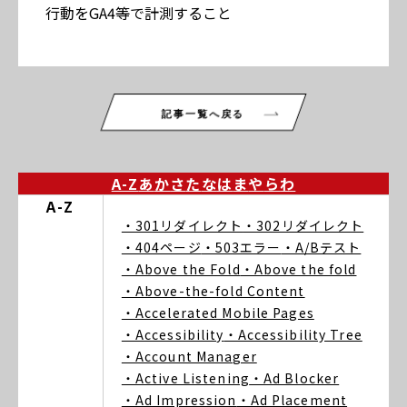
行動をGA4等で計測すること
記事一覧へ戻る
A-Z
あ
か
さ
た
な
は
ま
や
ら
わ
A-Z
・301リダイレクト
・302リダイレクト
・404ページ
・503エラー
・A/Bテスト
・Above the Fold
・Above the fold
・Above-the-fold Content
・Accelerated Mobile Pages
・Accessibility
・Accessibility Tree
・Account Manager
・Active Listening
・Ad Blocker
・Ad Impression
・Ad Placement