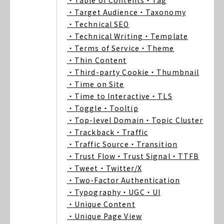
・Table of Contents
・Tag
・Target Audience
・Taxonomy
・Technical SEO
・Technical Writing
・Template
・Terms of Service
・Theme
・Thin Content
・Third-party Cookie
・Thumbnail
・Time on Site
・Time to Interactive
・TLS
・Toggle
・Tooltip
・Top-level Domain
・Topic Cluster
・Trackback
・Traffic
・Traffic Source
・Transition
・Trust Flow
・Trust Signal
・TTFB
・Tweet
・Twitter/X
・Two-Factor Authentication
・Typography
・UGC
・UI
・Unique Content
・Unique Page View