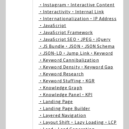
・Instagram
・Interactive Content
・Interactivity
・Internal Link
・Internationalization
・IP Address
・JavaScript
・JavaScript Framework
・JavaScript SEO
・JPEG
・jQuery
・JS Bundle
・JSON
・JSON Schema
・JSON-LD
・Jump Link
・Keyword
・Keyword Cannibalization
・Keyword Density
・Keyword Gap
・Keyword Research
・Keyword Stuffing
・KGR
・Knowledge Graph
・Knowledge Panel
・KPI
・Landing Page
・Landing Page Builder
・Layered Navigation
・Layout Shift
・Lazy Loading
・LCP