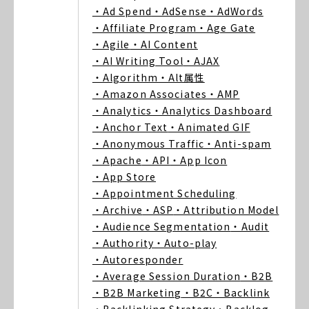
・Ad Spend
・AdSense
・AdWords
・Affiliate Program
・Age Gate
・Agile
・AI Content
・AI Writing Tool
・AJAX
・Algorithm
・Alt属性
・Amazon Associates
・AMP
・Analytics
・Analytics Dashboard
・Anchor Text
・Animated GIF
・Anonymous Traffic
・Anti-spam
・Apache
・API
・App Icon
・App Store
・Appointment Scheduling
・Archive
・ASP
・Attribution Model
・Audience Segmentation
・Audit
・Authority
・Auto-play
・Autoresponder
・Average Session Duration
・B2B
・B2B Marketing
・B2C
・Backlink