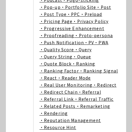
・Podcast
・Pogo-sticking
・Pop-up
・Portfolio Site
・Post
・Post Type
・PPC
・Preload
・Pricing Page
・Privacy Policy
・Progressive Enhancement
・Proofreading
・Proto-persona
・Push Notification
・PV
・PWA
・Quality Score
・Query
・Query String
・Queue
・Quote Block
・Ranking
・Ranking Factor
・Ranking Signal
・React
・Reader Mode
・Real User Monitoring
・Redirect
・Redirect Chain
・Referral
・Referral Link
・Referral Traffic
・Related Posts
・Remarketing
・Rendering
・Reputation Management
・Resource Hint