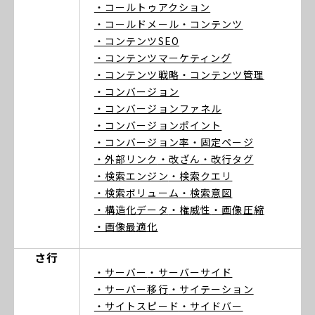
・コールトゥアクション
・コールドメール
・コンテンツ
・コンテンツSEO
・コンテンツマーケティング
・コンテンツ戦略
・コンテンツ管理
・コンバージョン
・コンバージョンファネル
・コンバージョンポイント
・コンバージョン率
・固定ページ
・外部リンク
・改ざん
・改行タグ
・検索エンジン
・検索クエリ
・検索ボリューム
・検索意図
・構造化データ
・権威性
・画像圧縮
・画像最適化
さ行
・サーバー
・サーバーサイド
・サーバー移行
・サイテーション
・サイトスピード
・サイドバー