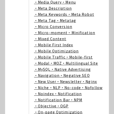
・Media Query
・Menu
・Meta Description
・Meta Keywords
・Meta Robot
・Meta Tag
・Metatag
・Micro Conversion
・Micro-moment
・Minification
・Mixed Content
・Mobile First Index
・Mobile Optimization
・Mobile Traffic
・Mobile-first
・Modal
・MOZ
・Multilingual Site
・MySQL
・Native Advertising
・Navigation
・Negative SEO
・New User
・Newsletter
・Nginx
・Niche
・NLP
・No-code
・Nofollow
・Noindex
・Notification
・Notification Bar
・NPM
・Objective
・OGP
・On-page Optimization