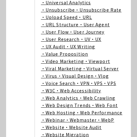
・Universal Analytics
・Unsubscribe
・Unsubscribe Rate
・Upload Speed
・URL
・URL Structure
・User Agent
・User Flow
・User Journey
・User Research
・UV
・UX
・UX Audit
・UX Writing
・Value Proposition
・Video Marketing
・Viewport
・Viral Marketing
・Virtual Server
・Virus
・Visual Design
・Vlog
・Voice Search
・VPN
・VPS
・VPS
・W3C
・Web Accessibility
・Web Analytics
・Web Crawling
・Web Design Trends
・Web Font
・Web Hosting
・Web Performance
・Webinar
・Webmaster
・WebP
・Website
・Website Audit
・Website Migration