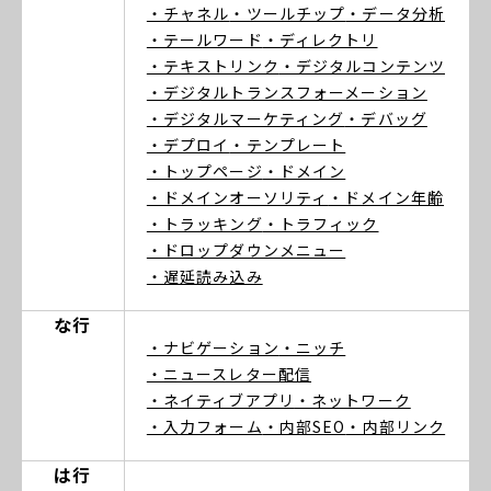
・チャネル
・ツールチップ
・データ分析
・テールワード
・ディレクトリ
・テキストリンク
・デジタルコンテンツ
・デジタルトランスフォーメーション
・デジタルマーケティング
・デバッグ
・デプロイ
・テンプレート
・トップページ
・ドメイン
・ドメインオーソリティ
・ドメイン年齢
・トラッキング
・トラフィック
・ドロップダウンメニュー
・遅延読み込み
な行
・ナビゲーション
・ニッチ
・ニュースレター配信
・ネイティブアプリ
・ネットワーク
・入力フォーム
・内部SEO
・内部リンク
は行