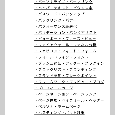
・パーソナライズ
・パーマリンク
・ハイパーテキスト
・バウンス率
・パスワード
・バックアップ
・バックリンク
・バナー
・パフォーマンス最適化
・バリデーション
・パンくずリスト
・ビューポート
・ファーストビュー
・ファイアウォール
・ファネル分析
・ファビコン
・フィード
・フォーム
・フォールドライン
・フォント
・プッシュ通知
・フッター
・プラグイン
・ブラックリスト
・ブランディング
・ブランド認知
・ブレークポイント
・フレームワーク
・プレビュー
・ブログ
・プロフィールページ
・ページネーション
・ページランク
・ページ体験
・ペイウォール
・ヘッダー
・ペルソナ
・ホームページ
・ホスティング
・ボット対策