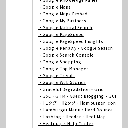
・Google Knowledge Panel
・Google Maps
・Google Maps Embed
・Google My Business
・Google Natural Search
・Google PageSpeed
・Google PageSpeed Insights
・Google Penalty
・Google Search
・Google Search Console
・Google Shopping
・Google Tag Manager
・Google Trends
・Google Web Stories
・Graceful Degradation
・Grid
・GSC
・GTM
・Guest Blogging
・GUI
・H1タグ
・H2タグ
・Hamburger Icon
・Hamburger Menu
・Hard Bounce
・Hashtag
・Header
・Heat Map
・Heatmap
・Help Center