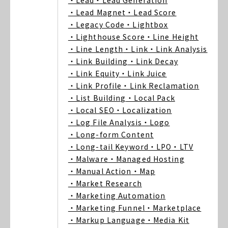
・Lead
・Lead Generation
・Lead Magnet
・Lead Score
・Legacy Code
・Lightbox
・Lighthouse Score
・Line Height
・Line Length
・Link
・Link Analysis
・Link Building
・Link Decay
・Link Equity
・Link Juice
・Link Profile
・Link Reclamation
・List Building
・Local Pack
・Local SEO
・Localization
・Log File Analysis
・Logo
・Long-form Content
・Long-tail Keyword
・LPO
・LTV
・Malware
・Managed Hosting
・Manual Action
・Map
・Market Research
・Marketing Automation
・Marketing Funnel
・Marketplace
・Markup Language
・Media Kit