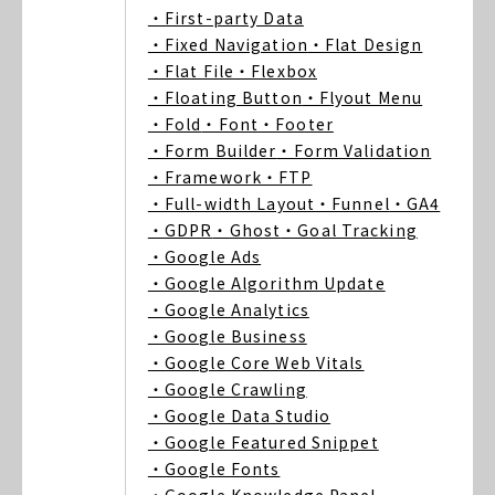
・First-party Data
・Fixed Navigation
・Flat Design
・Flat File
・Flexbox
・Floating Button
・Flyout Menu
・Fold
・Font
・Footer
・Form Builder
・Form Validation
・Framework
・FTP
・Full-width Layout
・Funnel
・GA4
・GDPR
・Ghost
・Goal Tracking
・Google Ads
・Google Algorithm Update
・Google Analytics
・Google Business
・Google Core Web Vitals
・Google Crawling
・Google Data Studio
・Google Featured Snippet
・Google Fonts