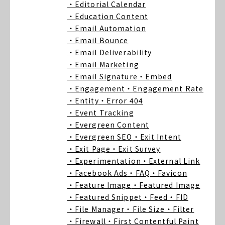
・Editorial Calendar
・Education Content
・Email Automation
・Email Bounce
・Email Deliverability
・Email Marketing
・Email Signature
・Embed
・Engagement
・Engagement Rate
・Entity
・Error 404
・Event Tracking
・Evergreen Content
・Evergreen SEO
・Exit Intent
・Exit Page
・Exit Survey
・Experimentation
・External Link
・Facebook Ads
・FAQ
・Favicon
・Feature Image
・Featured Image
・Featured Snippet
・Feed
・FID
・File Manager
・File Size
・Filter
・Firewall
・First Contentful Paint