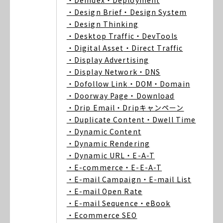
・Deindex
・Deployment
・Design Brief
・Design System
・Design Thinking
・Desktop Traffic
・DevTools
・Digital Asset
・Direct Traffic
・Display Advertising
・Display Network
・DNS
・Dofollow Link
・DOM
・Domain
・Doorway Page
・Download
・Drip Email
・Dripキャンペーン
・Duplicate Content
・Dwell Time
・Dynamic Content
・Dynamic Rendering
・Dynamic URL
・E-A-T
・E-commerce
・E-E-A-T
・E-mail Campaign
・E-mail List
・E-mail Open Rate
・E-mail Sequence
・eBook
・Ecommerce SEO