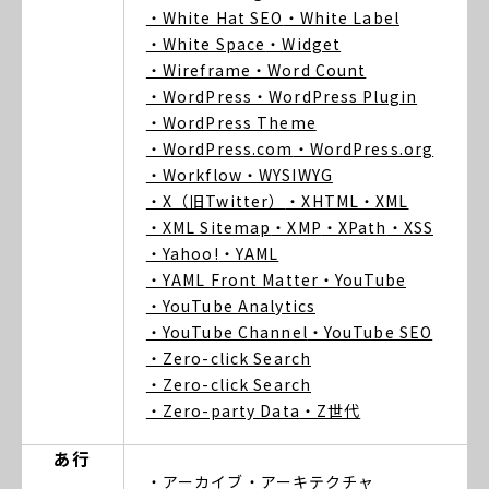
・White Hat SEO
・White Label
・White Space
・Widget
・Wireframe
・Word Count
・WordPress
・WordPress Plugin
・WordPress Theme
・WordPress.com
・WordPress.org
・Workflow
・WYSIWYG
・X（旧Twitter）
・XHTML
・XML
・XML Sitemap
・XMP
・XPath
・XSS
・Yahoo!
・YAML
・YAML Front Matter
・YouTube
・YouTube Analytics
・YouTube Channel
・YouTube SEO
・Zero-click Search
・Zero-click Search
・Zero-party Data
・Z世代
あ行
・アーカイブ
・アーキテクチャ