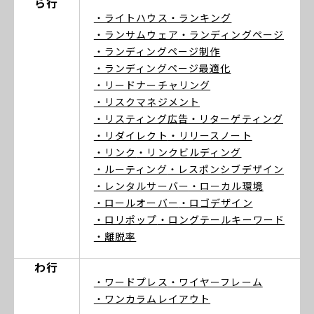
ら行
・ライトハウス
・ランキング
・ランサムウェア
・ランディングページ
・ランディングページ制作
・ランディングページ最適化
・リードナーチャリング
・リスクマネジメント
・リスティング広告
・リターゲティング
・リダイレクト
・リリースノート
・リンク
・リンクビルディング
・ルーティング
・レスポンシブデザイン
・レンタルサーバー
・ローカル環境
・ロールオーバー
・ロゴデザイン
・ロリポップ
・ロングテールキーワード
・離脱率
わ行
・ワードプレス
・ワイヤーフレーム
・ワンカラムレイアウト