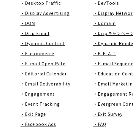
・Desktop Traffic
・DevTools
・Display Advertising
・Display Networ
・DOM
・Domain
・Drip Email
・Dripキャンペー
・Dynamic Content
・Dynamic Rende
・E-commerce
・E-E-A-T
・E-mail Open Rate
・E-mail Sequen
・Editorial Calendar
・Education Con
・Email Deliverability
・Email Marketin
・Engagement
・Engagement R
・Event Tracking
・Evergreen Con
・Exit Page
・Exit Survey
・Facebook Ads
・FAQ