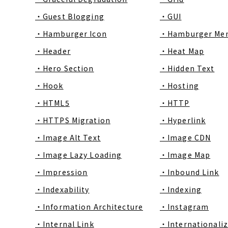
・Guest Blogging
・GUI
・Hamburger Icon
・Hamburger Me
・Header
・Heat Map
・Hero Section
・Hidden Text
・Hook
・Hosting
・HTML5
・HTTP
・HTTPS Migration
・Hyperlink
・Image Alt Text
・Image CDN
・Image Lazy Loading
・Image Map
・Impression
・Inbound Link
・Indexability
・Indexing
・Information Architecture
・Instagram
・Internal Link
・Internationaliz