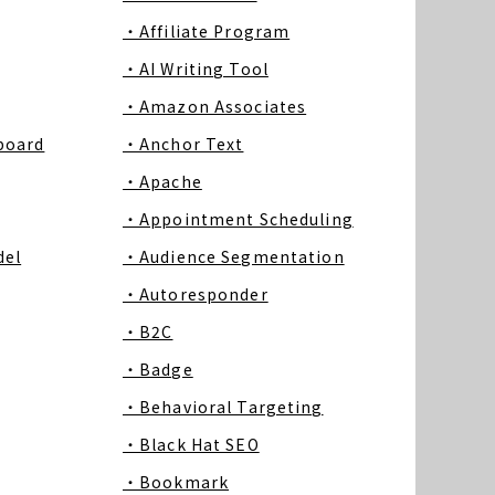
・Affiliate Program
・AI Writing Tool
・Amazon Associates
board
・Anchor Text
・Apache
・Appointment Scheduling
del
・Audience Segmentation
・Autoresponder
・B2C
・Badge
・Behavioral Targeting
・Black Hat SEO
・Bookmark