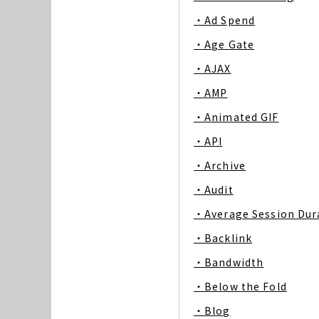
・Ad Spend
・Age Gate
・AJAX
・AMP
・Animated GIF
・API
・Archive
・Audit
・Average Session Dur
・Backlink
・Bandwidth
・Below the Fold
・Blog