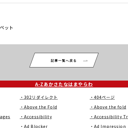
ペット
記事一覧へ戻る
A-Z
あ
か
さ
た
な
は
ま
や
ら
わ
・302リダイレクト
・404ページ
・Above the Fold
・Above the fold
Pages
・Accessibility
・Accessibility T
・Ad Blocker
・Ad Impression