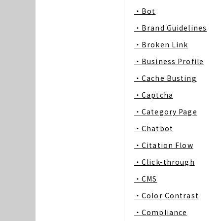
・Bot
・Brand Guidelines
・Broken Link
・Business Profile
・Cache Busting
・Captcha
・Category Page
・Chatbot
・Citation Flow
・Click-through
・CMS
・Color Contrast
・Compliance