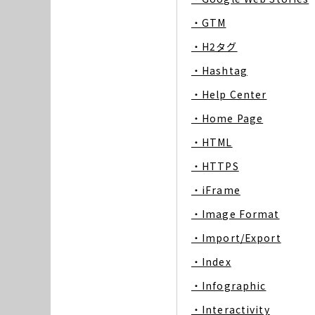
・GTM
・H2タグ
・Hashtag
・Help Center
・Home Page
・HTML
・HTTPS
・iFrame
・Image Format
・Import/Export
・Index
・Infographic
・Interactivity