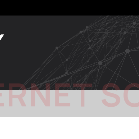
Y
ERNET S