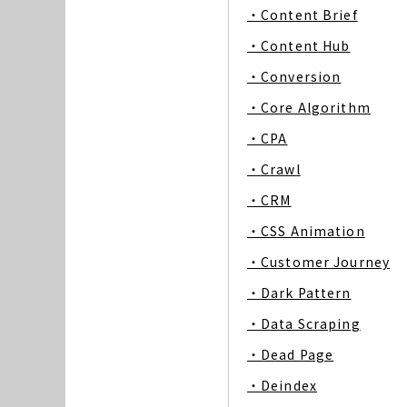
・Content Brief
・Content Hub
・Conversion
・Core Algorithm
・CPA
・Crawl
・CRM
・CSS Animation
・Customer Journey
・Dark Pattern
・Data Scraping
・Dead Page
・Deindex