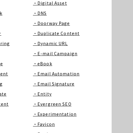
・Digital Asset
k
・DNS
・Doorway Page
ン
・Duplicate Content
ring
・Dynamic URL
・E-mail Campaign
ce
・eBook
tent
・Email Automation
g
・Email Signature
ate
・Entity
tent
・Evergreen SEO
・Experimentation
・Favicon