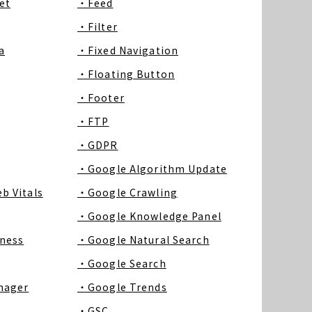
et
・Feed
・Filter
a
・Fixed Navigation
・Floating Button
・Footer
・FTP
・GDPR
・Google Algorithm Update
b Vitals
・Google Crawling
・Google Knowledge Panel
ness
・Google Natural Search
・Google Search
nager
・Google Trends
・GSC