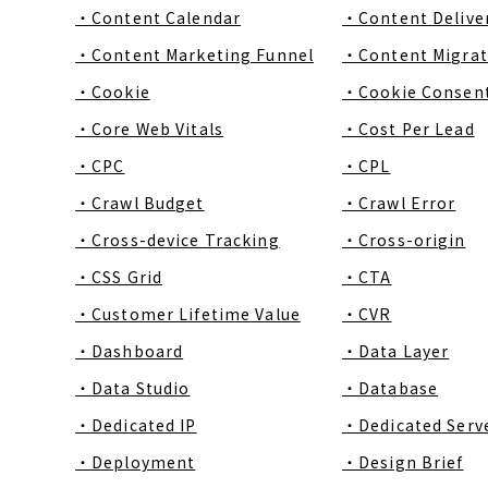
・Content Calendar
・Content Delive
・Content Marketing Funnel
・Content Migrat
・Cookie
・Cookie Consen
・Core Web Vitals
・Cost Per Lead
・CPC
・CPL
・Crawl Budget
・Crawl Error
・Cross-device Tracking
・Cross-origin
・CSS Grid
・CTA
・Customer Lifetime Value
・CVR
・Dashboard
・Data Layer
・Data Studio
・Database
・Dedicated IP
・Dedicated Serv
・Deployment
・Design Brief