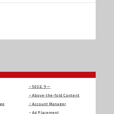
・503エラー
・Above-the-fold Content
ree
・Account Manager
・Ad Placement