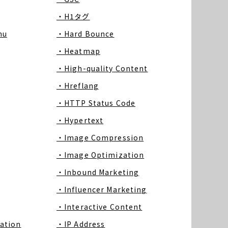
・H1タグ
nu
・Hard Bounce
・Heatmap
・High-quality Content
・Hreflang
・HTTP Status Code
・Hypertext
・Image Compression
・Image Optimization
・Inbound Marketing
・Influencer Marketing
・Interactive Content
ation
・IP Address