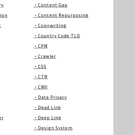
ry
・Content Gap
ion
・Content Repurposing
t
・Copywriting
・Country Code TLD
・CPM
・Crawler
・CSS
・CTR
・CWV
・Data Privacy
・Dead Link
er
・Deep Link
・Design System