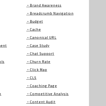
・Brand Awareness
・Breadcrumb Navigation
・Budget
・Cache
・Canonical URL
ment
・Case Study
・Chat Support
ls
・Churn Rate
・Click Map
・CLS
・Coaching Page
m
・Competitive Analysis
・Content Audit