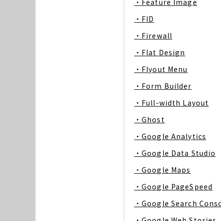
・Feature Image
・FID
・Firewall
・Flat Design
・Flyout Menu
・Form Builder
・Full-width Layout
・Ghost
・Google Analytics
・Google Data Studio
・Google Maps
・Google PageSpeed
・Google Search Cons
・Google Web Stories