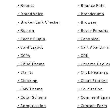
・Bounce
・Bounce Rate
・Brand Voice
・Breadcrumb
・Broken Link Checker
・Browser
・Button
・Buyer Persona
・Cache Plugin
・Canonical
・Card Layout
・Cart Abandon
・CCPA
・CDN
・Child Theme
・Chrome DevToo
・Clarity
・Click Heatmap
・Cloaking
・Cloud Storage
・CMS Theme
・Co-citation
・Color Scheme
・Comment Spa
・Compression
・Contact Form