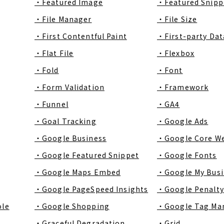
・Featured Image
・Featured Snipp
・File Manager
・File Size
・First Contentful Paint
・First-party Dat
・Flat File
・Flexbox
・Fold
・Font
・Form Validation
・Framework
・Funnel
・GA4
・Goal Tracking
・Google Ads
・Google Business
・Google Core We
・Google Featured Snippet
・Google Fonts
・Google Maps Embed
・Google My Busi
・Google PageSpeed Insights
・Google Penalty
ole
・Google Shopping
・Google Tag Ma
・Graceful Degradation
・Grid