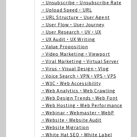
・Unsubscribe
・Unsubscribe Rate
・Upload Speed
・URL
・URL Structure
・User Agent
・User Flow
・User Journey
・User Research
・UV
・UX
・UX Audit
・UX Writing
・Value Proposition
・Video Marketing
・Viewport
・Viral Marketing
・Virtual Server
・Virus
・Visual Design
・Vlog
・Voice Search
・VPN
・VPS
・VPS
・W3C
・Web Accessibility
・Web Analytics
・Web Crawling
・Web Design Trends
・Web Font
・Web Hosting
・Web Performance
・Webinar
・Webmaster
・WebP
・Website
・Website Audit
・Website Migration
・White Hat SEO
・White Label