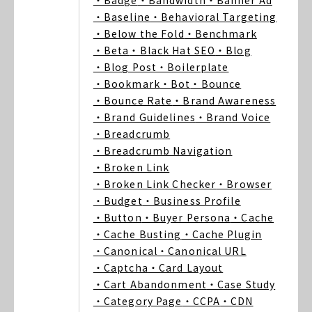
・Badge
・Bandwidth
・Banner Ad
・Baseline
・Behavioral Targeting
・Below the Fold
・Benchmark
・Beta
・Black Hat SEO
・Blog
・Blog Post
・Boilerplate
・Bookmark
・Bot
・Bounce
・Bounce Rate
・Brand Awareness
・Brand Guidelines
・Brand Voice
・Breadcrumb
・Breadcrumb Navigation
・Broken Link
・Broken Link Checker
・Browser
・Budget
・Business Profile
・Button
・Buyer Persona
・Cache
・Cache Busting
・Cache Plugin
・Canonical
・Canonical URL
・Captcha
・Card Layout
・Cart Abandonment
・Case Study
・Category Page
・CCPA
・CDN