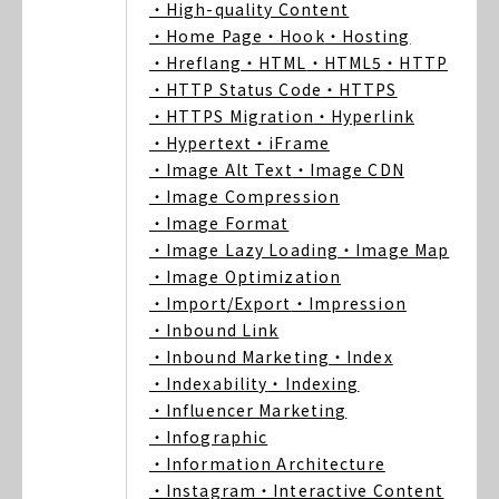
・High-quality Content
・Home Page
・Hook
・Hosting
・Hreflang
・HTML
・HTML5
・HTTP
・HTTP Status Code
・HTTPS
・HTTPS Migration
・Hyperlink
・Hypertext
・iFrame
・Image Alt Text
・Image CDN
・Image Compression
・Image Format
・Image Lazy Loading
・Image Map
・Image Optimization
・Import/Export
・Impression
・Inbound Link
・Inbound Marketing
・Index
・Indexability
・Indexing
・Influencer Marketing
・Infographic
・Information Architecture
・Instagram
・Interactive Content