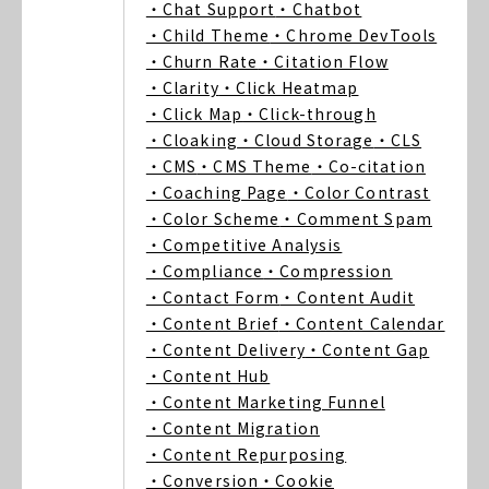
・Chat Support
・Chatbot
・Child Theme
・Chrome DevTools
・Churn Rate
・Citation Flow
・Clarity
・Click Heatmap
・Click Map
・Click-through
・Cloaking
・Cloud Storage
・CLS
・CMS
・CMS Theme
・Co-citation
・Coaching Page
・Color Contrast
・Color Scheme
・Comment Spam
・Competitive Analysis
・Compliance
・Compression
・Contact Form
・Content Audit
・Content Brief
・Content Calendar
・Content Delivery
・Content Gap
・Content Hub
・Content Marketing Funnel
・Content Migration
・Content Repurposing
・Conversion
・Cookie