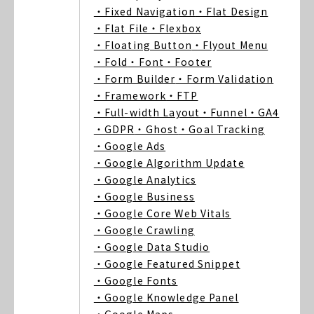
・Fixed Navigation
・Flat Design
・Flat File
・Flexbox
・Floating Button
・Flyout Menu
・Fold
・Font
・Footer
・Form Builder
・Form Validation
・Framework
・FTP
・Full-width Layout
・Funnel
・GA4
・GDPR
・Ghost
・Goal Tracking
・Google Ads
・Google Algorithm Update
・Google Analytics
・Google Business
・Google Core Web Vitals
・Google Crawling
・Google Data Studio
・Google Featured Snippet
・Google Fonts
・Google Knowledge Panel