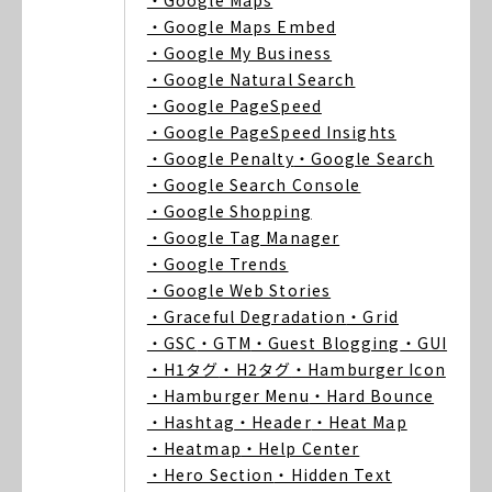
・Google Maps
・Google Maps Embed
・Google My Business
・Google Natural Search
・Google PageSpeed
・Google PageSpeed Insights
・Google Penalty
・Google Search
・Google Search Console
・Google Shopping
・Google Tag Manager
・Google Trends
・Google Web Stories
・Graceful Degradation
・Grid
・GSC
・GTM
・Guest Blogging
・GUI
・H1タグ
・H2タグ
・Hamburger Icon
・Hamburger Menu
・Hard Bounce
・Hashtag
・Header
・Heat Map
・Heatmap
・Help Center
・Hero Section
・Hidden Text