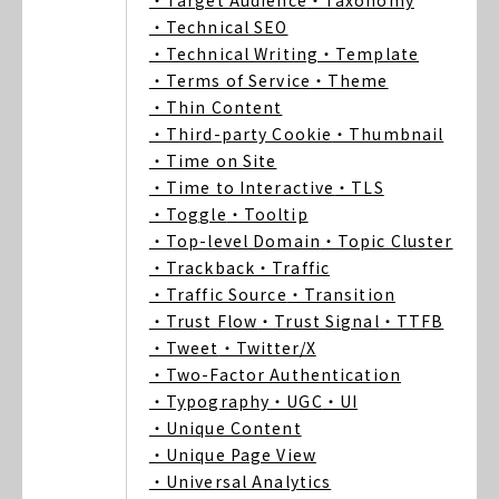
・Target Audience
・Taxonomy
・Technical SEO
・Technical Writing
・Template
・Terms of Service
・Theme
・Thin Content
・Third-party Cookie
・Thumbnail
・Time on Site
・Time to Interactive
・TLS
・Toggle
・Tooltip
・Top-level Domain
・Topic Cluster
・Trackback
・Traffic
・Traffic Source
・Transition
・Trust Flow
・Trust Signal
・TTFB
・Tweet
・Twitter/X
・Two-Factor Authentication
・Typography
・UGC
・UI
・Unique Content
・Unique Page View
・Universal Analytics