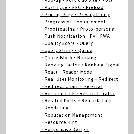
・Pop-up
・Portfolio Site
・Post
・Post Type
・PPC
・Preload
・Pricing Page
・Privacy Policy
・Progressive Enhancement
・Proofreading
・Proto-persona
・Push Notification
・PV
・PWA
・Quality Score
・Query
・Query String
・Queue
・Quote Block
・Ranking
・Ranking Factor
・Ranking Signal
・React
・Reader Mode
・Real User Monitoring
・Redirect
・Redirect Chain
・Referral
・Referral Link
・Referral Traffic
・Related Posts
・Remarketing
・Rendering
・Reputation Management
・Resource Hint
・Responsive Design