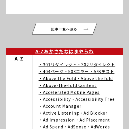
記事一覧へ戻る
A-Z
あ
か
さ
た
な
は
ま
や
ら
わ
A-Z
・301リダイレクト
・302リダイレクト
・404ページ
・503エラー
・A/Bテスト
・Above the Fold
・Above the fold
・Above-the-fold Content
・Accelerated Mobile Pages
・Accessibility
・Accessibility Tree
・Account Manager
・Active Listening
・Ad Blocker
・Ad Impression
・Ad Placement
・Ad Spend
・AdSense
・AdWords