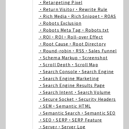
・Retargeting Pixel
・Return Visitor
・Rewrite Rule
・Rich Media
・Rich Snippet
・ROAS
・Robots Exclusion
・Robots Meta Tag
・Robots.txt
・ROI
・ROI
・Roll-over Effect
・Root Cause
・Root Directory
・Round-robin
・RSS
・Sales Funnel
・Schema Markup
・Screenshot
・Scroll Depth
・Scroll Map
・Search Console
・Search Engine
・Search Engine Marketing
・Search Engine Results Page
・Search Intent
・Search Volume
・Secure Socket
・Security Headers
・SEM
・Semantic HTML
・Semantic Search
・Semantic SEO
・SEO
・SERP
・SERP Feature
・Server
・Server Log