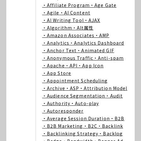
・Affiliate Program
・Age Gate
・Agile
・AI Content
・AI Writing Tool
・AJAX
・Algorithm
・Alt属性
・Amazon Associates
・AMP
・Analytics
・Analytics Dashboard
・Anchor Text
・Animated GIF
・Anonymous Traffic
・Anti-spam
・Apache
・API
・App Icon
・App Store
・Appointment Scheduling
・Archive
・ASP
・Attribution Model
・Audience Segmentation
・Audit
・Authority
・Auto-play
・Autoresponder
・Average Session Duration
・B2B
・B2B Marketing
・B2C
・Backlink
・Backlinking Strategy
・Backlog