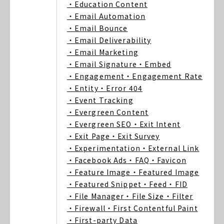
・Education Content
・Email Automation
・Email Bounce
・Email Deliverability
・Email Marketing
・Email Signature
・Embed
・Engagement
・Engagement Rate
・Entity
・Error 404
・Event Tracking
・Evergreen Content
・Evergreen SEO
・Exit Intent
・Exit Page
・Exit Survey
・Experimentation
・External Link
・Facebook Ads
・FAQ
・Favicon
・Feature Image
・Featured Image
・Featured Snippet
・Feed
・FID
・File Manager
・File Size
・Filter
・Firewall
・First Contentful Paint
・First-party Data