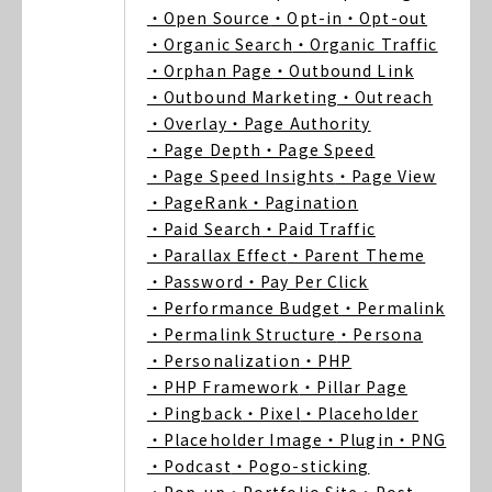
・Open Source
・Opt-in
・Opt-out
・Organic Search
・Organic Traffic
・Orphan Page
・Outbound Link
・Outbound Marketing
・Outreach
・Overlay
・Page Authority
・Page Depth
・Page Speed
・Page Speed Insights
・Page View
・PageRank
・Pagination
・Paid Search
・Paid Traffic
・Parallax Effect
・Parent Theme
・Password
・Pay Per Click
・Performance Budget
・Permalink
・Permalink Structure
・Persona
・Personalization
・PHP
・PHP Framework
・Pillar Page
・Pingback
・Pixel
・Placeholder
・Placeholder Image
・Plugin
・PNG
・Podcast
・Pogo-sticking