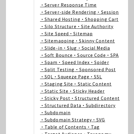
・Server Response Time
・Server-side Rendering
・Session
・Shared Hosting
・Shopping Cart
・Silo Structure
・Site Authority
・Site Speed
・Sitemap
・Sitemapping
・Skinny Content
・Slide-in
・Slug
・Social Media
・Soft Bounce
・Source Code
・SPA
・Spam
・Speed Index
・Spider
・Split Testing
・Sponsored Post
・SQL
・Squeeze Page
・SSL
・Staging Site
・Static Content
・Static Site
・Sticky Header
・Sticky Post
・Structured Content
・Structured Data
・Subdirectory
・Subdomain
・Subdomain Strategy
・SVG
・Table of Contents
・Tag