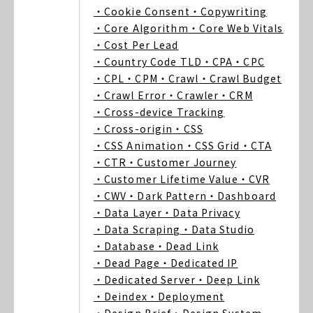
・Cookie Consent
・Copywriting
・Core Algorithm
・Core Web Vitals
・Cost Per Lead
・Country Code TLD
・CPA
・CPC
・CPL
・CPM
・Crawl
・Crawl Budget
・Crawl Error
・Crawler
・CRM
・Cross-device Tracking
・Cross-origin
・CSS
・CSS Animation
・CSS Grid
・CTA
・CTR
・Customer Journey
・Customer Lifetime Value
・CVR
・CWV
・Dark Pattern
・Dashboard
・Data Layer
・Data Privacy
・Data Scraping
・Data Studio
・Database
・Dead Link
・Dead Page
・Dedicated IP
・Dedicated Server
・Deep Link
・Deindex
・Deployment