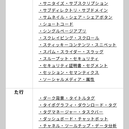
・サニタイズ
・サブスクリプション
・サブディレクトリ
・サブドメイン
・サムネイル
・シェア
・シェアボタン
・ショートコード
・シングルページアプリ
・スクレイピング
・スクロール
・スティッキーコンテンツ
・スニペット
・スパム
・スライダー
・スラッグ
・スループット
・セキュリティ
・セキュリティ証明書
・セグメント
・セッション
・セマンティクス
・ソーシャルメディア
・属性
た行
・ダーク背景
・タイトルタグ
・タイポグラフィ
・ダウンロード
・タグ
・タグマネージャー
・タスクバー
・ダッシュボード
・チャットボット
・チャネル
・ツールチップ
・データ分析