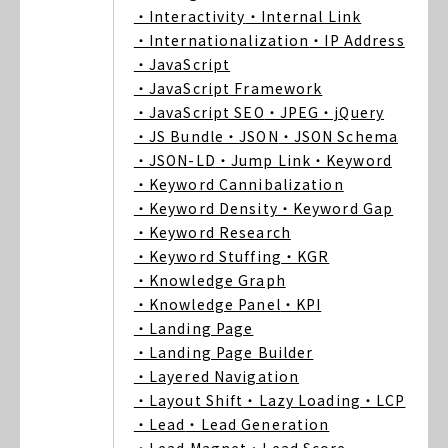
・Interactivity
・Internal Link
・Internationalization
・IP Address
・JavaScript
・JavaScript Framework
・JavaScript SEO
・JPEG
・jQuery
・JS Bundle
・JSON
・JSON Schema
・JSON-LD
・Jump Link
・Keyword
・Keyword Cannibalization
・Keyword Density
・Keyword Gap
・Keyword Research
・Keyword Stuffing
・KGR
・Knowledge Graph
・Knowledge Panel
・KPI
・Landing Page
・Landing Page Builder
・Layered Navigation
・Layout Shift
・Lazy Loading
・LCP
・Lead
・Lead Generation