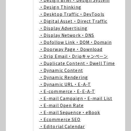
・Design Brief
・Design System
・Design Thinking
・Desktop Traffic
・DevTools
・Digital Asset
・Direct Traffic
・Display Advertising
・Display Network
・DNS
・Dofollow Link
・DOM
・Domain
・Doorway Page
・Download
・Drip Email
・Dripキャンペーン
・Duplicate Content
・Dwell Time
・Dynamic Content
・Dynamic Rendering
・Dynamic URL
・E-A-T
・E-commerce
・E-E-A-T
・E-mail Campaign
・E-mail List
・E-mail Open Rate
・E-mail Sequence
・eBook
・Ecommerce SEO
・Editorial Calendar