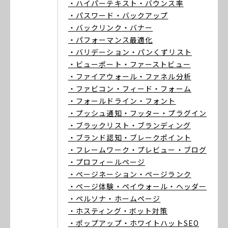
・ハイパーテキスト
・バウンス率
・パスワード
・バックアップ
・バックリンク
・バナー
・パフォーマンス最適化
・バリデーション
・パンくずリスト
・ビューポート
・ファーストビュー
・ファイアウォール
・ファネル分析
・ファビコン
・フィード
・フォーム
・フォールドライン
・フォント
・プッシュ通知
・フッター
・プラグイン
・ブラックリスト
・ブランディング
・ブランド認知
・ブレークポイント
・フレームワーク
・プレビュー
・ブログ
・プロフィールページ
・ページネーション
・ページランク
・ページ体験
・ペイウォール
・ヘッダー
・ペルソナ
・ホームページ
・ホスティング
・ボット対策
・ポップアップ
・ホワイトハットSEO