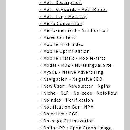
・Meta Description
・Meta Keywords
・Meta Robot
・Meta Tag
・Metatag
・Micro Conversion
・Micro-moment
・Minification
・Mixed Content
・Mobile First Index
・Mobile Optimization
・Mobile Traffic
・Mobile-first
・Modal
・MOZ
・Multilingual Site
・MySQL
・Native Advertising
・Navigation
・Negative SEO
・New User
・Newsletter
・Nginx
・Niche
・NLP
・No-code
・Nofollow
・Noindex
・Notification
・Notification Bar
・NPM
・Objective
・OGP
・On-page Optimization
・Online PR
・Open Graph Image