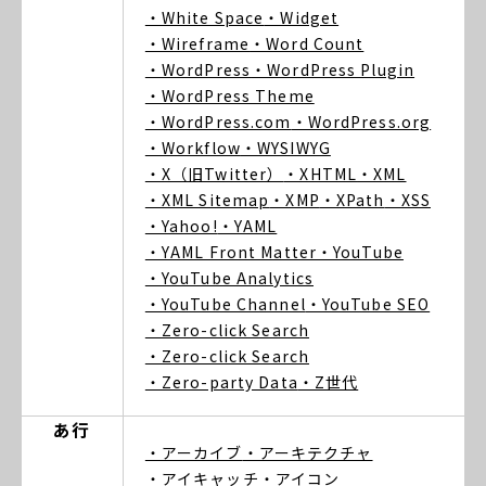
・White Space
・Widget
・Wireframe
・Word Count
・WordPress
・WordPress Plugin
・WordPress Theme
・WordPress.com
・WordPress.org
・Workflow
・WYSIWYG
・X（旧Twitter）
・XHTML
・XML
・XML Sitemap
・XMP
・XPath
・XSS
・Yahoo!
・YAML
・YAML Front Matter
・YouTube
・YouTube Analytics
・YouTube Channel
・YouTube SEO
・Zero-click Search
・Zero-click Search
・Zero-party Data
・Z世代
あ行
・アーカイブ
・アーキテクチャ
・アイキャッチ
・アイコン