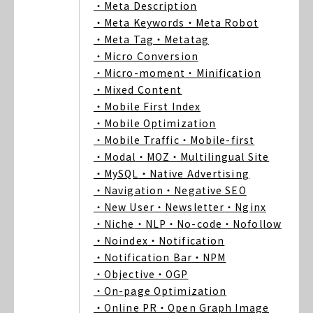
・Meta Description
・Meta Keywords
・Meta Robot
・Meta Tag
・Metatag
・Micro Conversion
・Micro-moment
・Minification
・Mixed Content
・Mobile First Index
・Mobile Optimization
・Mobile Traffic
・Mobile-first
・Modal
・MOZ
・Multilingual Site
・MySQL
・Native Advertising
・Navigation
・Negative SEO
・New User
・Newsletter
・Nginx
・Niche
・NLP
・No-code
・Nofollow
・Noindex
・Notification
・Notification Bar
・NPM
・Objective
・OGP
・On-page Optimization
・Online PR
・Open Graph Image