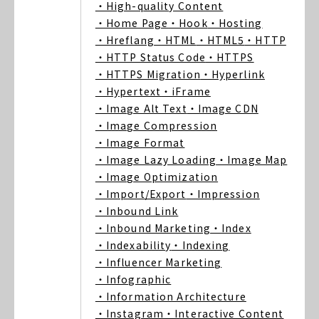
・High-quality Content
・Home Page
・Hook
・Hosting
・Hreflang
・HTML
・HTML5
・HTTP
・HTTP Status Code
・HTTPS
・HTTPS Migration
・Hyperlink
・Hypertext
・iFrame
・Image Alt Text
・Image CDN
・Image Compression
・Image Format
・Image Lazy Loading
・Image Map
・Image Optimization
・Import/Export
・Impression
・Inbound Link
・Inbound Marketing
・Index
・Indexability
・Indexing
・Influencer Marketing
・Infographic
・Information Architecture
・Instagram
・Interactive Content