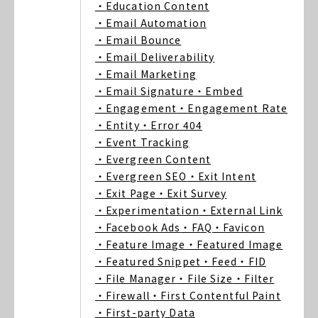
・Education Content
・Email Automation
・Email Bounce
・Email Deliverability
・Email Marketing
・Email Signature
・Embed
・Engagement
・Engagement Rate
・Entity
・Error 404
・Event Tracking
・Evergreen Content
・Evergreen SEO
・Exit Intent
・Exit Page
・Exit Survey
・Experimentation
・External Link
・Facebook Ads
・FAQ
・Favicon
・Feature Image
・Featured Image
・Featured Snippet
・Feed
・FID
・File Manager
・File Size
・Filter
・Firewall
・First Contentful Paint
・First-party Data