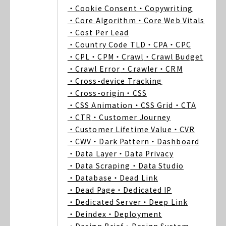
・Cookie Consent
・Copywriting
・Core Algorithm
・Core Web Vitals
・Cost Per Lead
・Country Code TLD
・CPA
・CPC
・CPL
・CPM
・Crawl
・Crawl Budget
・Crawl Error
・Crawler
・CRM
・Cross-device Tracking
・Cross-origin
・CSS
・CSS Animation
・CSS Grid
・CTA
・CTR
・Customer Journey
・Customer Lifetime Value
・CVR
・CWV
・Dark Pattern
・Dashboard
・Data Layer
・Data Privacy
・Data Scraping
・Data Studio
・Database
・Dead Link
・Dead Page
・Dedicated IP
・Dedicated Server
・Deep Link
・Deindex
・Deployment