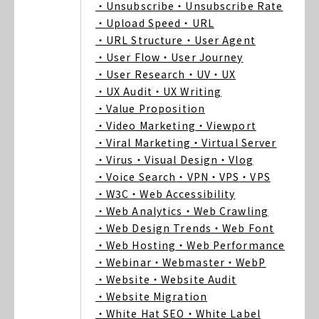
・Unsubscribe
・Unsubscribe Rate
・Upload Speed
・URL
・URL Structure
・User Agent
・User Flow
・User Journey
・User Research
・UV
・UX
・UX Audit
・UX Writing
・Value Proposition
・Video Marketing
・Viewport
・Viral Marketing
・Virtual Server
・Virus
・Visual Design
・Vlog
・Voice Search
・VPN
・VPS
・VPS
・W3C
・Web Accessibility
・Web Analytics
・Web Crawling
・Web Design Trends
・Web Font
・Web Hosting
・Web Performance
・Webinar
・Webmaster
・WebP
・Website
・Website Audit
・Website Migration
・White Hat SEO
・White Label