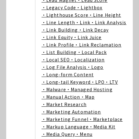
・Lead Magnet
・Lead Score
・Legacy Code
・Lightbox
・Lighthouse Score
・Line Height
・Line Length
・Link
・Link Analysis
・Link Building
・Link Decay
・Link Equity
・Link Juice
・Link Profile
・Link Reclamation
・List Building
・Local Pack
・Local SEO
・Localization
・Log File Analysis
・Logo
・Long-form Content
・Long-tail Keyword
・LPO
・LTV
・Malware
・Managed Hosting
・Manual Action
・Map
・Market Research
・Marketing Automation
・Marketing Funnel
・Marketplace
・Markup Language
・Media Kit
・Media Query
・Menu