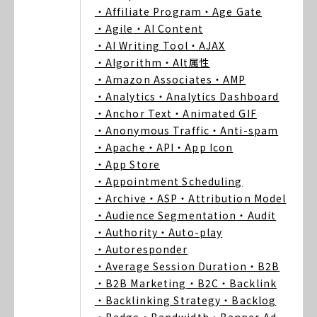
・Affiliate Program
・Age Gate
・Agile
・AI Content
・AI Writing Tool
・AJAX
・Algorithm
・Alt属性
・Amazon Associates
・AMP
・Analytics
・Analytics Dashboard
・Anchor Text
・Animated GIF
・Anonymous Traffic
・Anti-spam
・Apache
・API
・App Icon
・App Store
・Appointment Scheduling
・Archive
・ASP
・Attribution Model
・Audience Segmentation
・Audit
・Authority
・Auto-play
・Autoresponder
・Average Session Duration
・B2B
・B2B Marketing
・B2C
・Backlink
・Backlinking Strategy
・Backlog