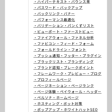
・ハイパーテキスト
・バウンス率
・パスワード
・バックアップ
・バックリンク
・バナー
・パフォーマンス最適化
・バリデーション
・パンくずリスト
・ビューポート
・ファーストビュー
・ファイアウォール
・ファネル分析
・ファビコン
・フィード
・フォーム
・フォールドライン
・フォント
・プッシュ通知
・フッター
・プラグイン
・ブラックリスト
・ブランディング
・ブランド認知
・ブレークポイント
・フレームワーク
・プレビュー
・ブログ
・プロフィールページ
・ページネーション
・ページランク
・ページ体験
・ペイウォール
・ヘッダー
・ペルソナ
・ホームページ
・ホスティング
・ボット対策
・ポップアップ
・ホワイトハットSEO