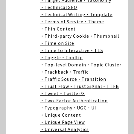
・Target Audience
・Taxonomy
・Technical SEO
・Technical Writing
・Template
・Terms of Service
・Theme
・Thin Content
・Third-party Cookie
・Thumbnail
・Time on Site
・Time to Interactive
・TLS
・Toggle
・Tooltip
・Top-level Domain
・Topic Cluster
・Trackback
・Traffic
・Traffic Source
・Transition
・Trust Flow
・Trust Signal
・TTFB
・Tweet
・Twitter/X
・Two-Factor Authentication
・Typography
・UGC
・UI
・Unique Content
・Unique Page View
・Universal Analytics