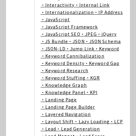
・Interactivity
・Internal Link
・Internationalization
・IP Address
・JavaScript
・JavaScript Framework
・JavaScript SEO
・JPEG
・jQuery
・JS Bundle
・JSON
・JSON Schema
・JSON-LD
・Jump Link
・Keyword
・Keyword Cannibalization
・Keyword Density
・Keyword Gap
・Keyword Research
・Keyword Stuffing
・KGR
・Knowledge Graph
・Knowledge Panel
・KPI
・Landing Page
・Landing Page Builder
・Layered Navigation
・Layout Shift
・Lazy Loading
・LCP
・Lead
・Lead Generation