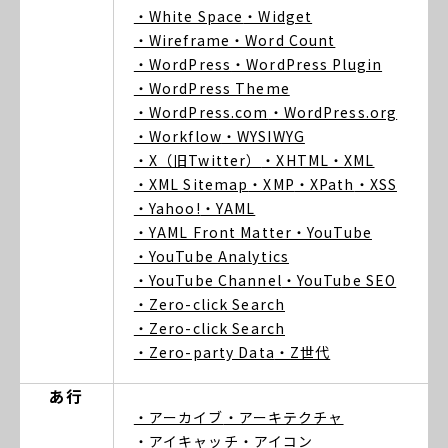
・White Space
・Widget
・Wireframe
・Word Count
・WordPress
・WordPress Plugin
・WordPress Theme
・WordPress.com
・WordPress.org
・Workflow
・WYSIWYG
・X（旧Twitter）
・XHTML
・XML
・XML Sitemap
・XMP
・XPath
・XSS
・Yahoo!
・YAML
・YAML Front Matter
・YouTube
・YouTube Analytics
・YouTube Channel
・YouTube SEO
・Zero-click Search
・Zero-click Search
・Zero-party Data
・Z世代
あ行
・アーカイブ
・アーキテクチャ
・アイキャッチ
・アイコン