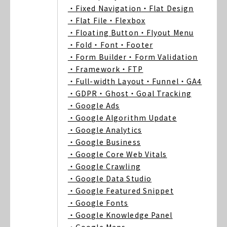
・Fixed Navigation
・Flat Design
・Flat File
・Flexbox
・Floating Button
・Flyout Menu
・Fold
・Font
・Footer
・Form Builder
・Form Validation
・Framework
・FTP
・Full-width Layout
・Funnel
・GA4
・GDPR
・Ghost
・Goal Tracking
・Google Ads
・Google Algorithm Update
・Google Analytics
・Google Business
・Google Core Web Vitals
・Google Crawling
・Google Data Studio
・Google Featured Snippet
・Google Fonts
・Google Knowledge Panel