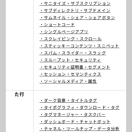
・サニタイズ
・サブスクリプション
・サブディレクトリ
・サブドメイン
・サムネイル
・シェア
・シェアボタン
・ショートコード
・シングルページアプリ
・スクレイピング
・スクロール
・スティッキーコンテンツ
・スニペット
・スパム
・スライダー
・スラッグ
・スループット
・セキュリティ
・セキュリティ証明書
・セグメント
・セッション
・セマンティクス
・ソーシャルメディア
・属性
た行
・ダーク背景
・タイトルタグ
・タイポグラフィ
・ダウンロード
・タグ
・タグマネージャー
・タスクバー
・ダッシュボード
・チャットボット
・チャネル
・ツールチップ
・データ分析