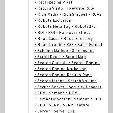
・Retargeting Pixel
・Return Visitor
・Rewrite Rule
・Rich Media
・Rich Snippet
・ROAS
・Robots Exclusion
・Robots Meta Tag
・Robots.txt
・ROI
・ROI
・Roll-over Effect
・Root Cause
・Root Directory
・Round-robin
・RSS
・Sales Funnel
・Schema Markup
・Screenshot
・Scroll Depth
・Scroll Map
・Search Console
・Search Engine
・Search Engine Marketing
・Search Engine Results Page
・Search Intent
・Search Volume
・Secure Socket
・Security Headers
・SEM
・Semantic HTML
・Semantic Search
・Semantic SEO
・SEO
・SERP
・SERP Feature
・Server
・Server Log