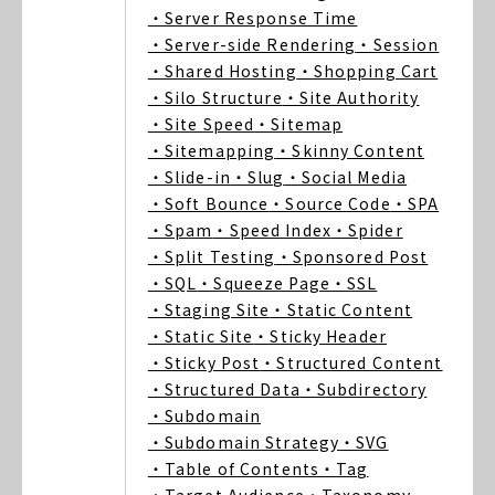
・Server Response Time
・Server-side Rendering
・Session
・Shared Hosting
・Shopping Cart
・Silo Structure
・Site Authority
・Site Speed
・Sitemap
・Sitemapping
・Skinny Content
・Slide-in
・Slug
・Social Media
・Soft Bounce
・Source Code
・SPA
・Spam
・Speed Index
・Spider
・Split Testing
・Sponsored Post
・SQL
・Squeeze Page
・SSL
・Staging Site
・Static Content
・Static Site
・Sticky Header
・Sticky Post
・Structured Content
・Structured Data
・Subdirectory
・Subdomain
・Subdomain Strategy
・SVG
・Table of Contents
・Tag