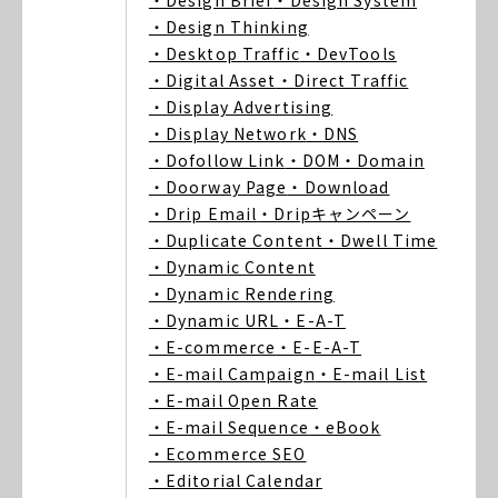
・Design Brief
・Design System
・Design Thinking
・Desktop Traffic
・DevTools
・Digital Asset
・Direct Traffic
・Display Advertising
・Display Network
・DNS
・Dofollow Link
・DOM
・Domain
・Doorway Page
・Download
・Drip Email
・Dripキャンペーン
・Duplicate Content
・Dwell Time
・Dynamic Content
・Dynamic Rendering
・Dynamic URL
・E-A-T
・E-commerce
・E-E-A-T
・E-mail Campaign
・E-mail List
・E-mail Open Rate
・E-mail Sequence
・eBook
・Ecommerce SEO
・Editorial Calendar