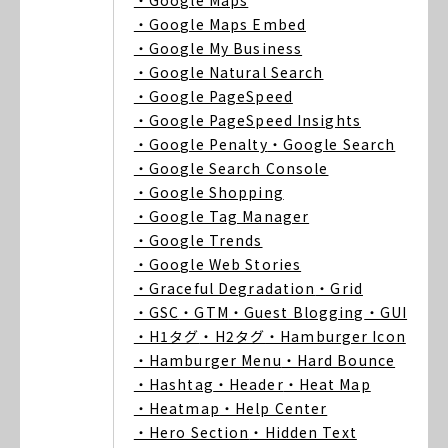
・Google Maps
・Google Maps Embed
・Google My Business
・Google Natural Search
・Google PageSpeed
・Google PageSpeed Insights
・Google Penalty
・Google Search
・Google Search Console
・Google Shopping
・Google Tag Manager
・Google Trends
・Google Web Stories
・Graceful Degradation
・Grid
・GSC
・GTM
・Guest Blogging
・GUI
・H1タグ
・H2タグ
・Hamburger Icon
・Hamburger Menu
・Hard Bounce
・Hashtag
・Header
・Heat Map
・Heatmap
・Help Center
・Hero Section
・Hidden Text