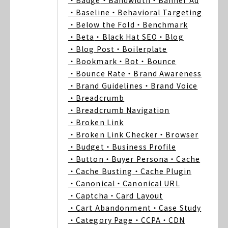
・Badge
・Bandwidth
・Banner Ad
・Baseline
・Behavioral Targeting
・Below the Fold
・Benchmark
・Beta
・Black Hat SEO
・Blog
・Blog Post
・Boilerplate
・Bookmark
・Bot
・Bounce
・Bounce Rate
・Brand Awareness
・Brand Guidelines
・Brand Voice
・Breadcrumb
・Breadcrumb Navigation
・Broken Link
・Broken Link Checker
・Browser
・Budget
・Business Profile
・Button
・Buyer Persona
・Cache
・Cache Busting
・Cache Plugin
・Canonical
・Canonical URL
・Captcha
・Card Layout
・Cart Abandonment
・Case Study
・Category Page
・CCPA
・CDN