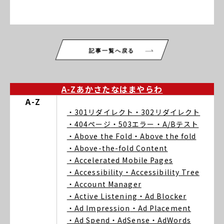
記事一覧へ戻る
A-Z
あ
か
さ
た
な
は
ま
や
ら
わ
A-Z
・301リダイレクト
・302リダイレクト
・404ページ
・503エラー
・A/Bテスト
・Above the Fold
・Above the fold
・Above-the-fold Content
・Accelerated Mobile Pages
・Accessibility
・Accessibility Tree
・Account Manager
・Active Listening
・Ad Blocker
・Ad Impression
・Ad Placement
・Ad Spend
・AdSense
・AdWords