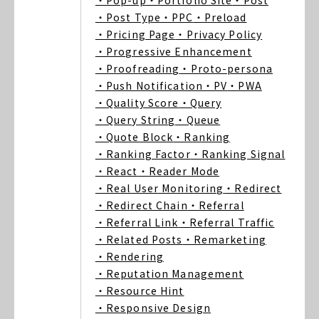
・Pop-up
・Portfolio Site
・Post
・Post Type
・PPC
・Preload
・Pricing Page
・Privacy Policy
・Progressive Enhancement
・Proofreading
・Proto-persona
・Push Notification
・PV
・PWA
・Quality Score
・Query
・Query String
・Queue
・Quote Block
・Ranking
・Ranking Factor
・Ranking Signal
・React
・Reader Mode
・Real User Monitoring
・Redirect
・Redirect Chain
・Referral
・Referral Link
・Referral Traffic
・Related Posts
・Remarketing
・Rendering
・Reputation Management
・Resource Hint
・Responsive Design