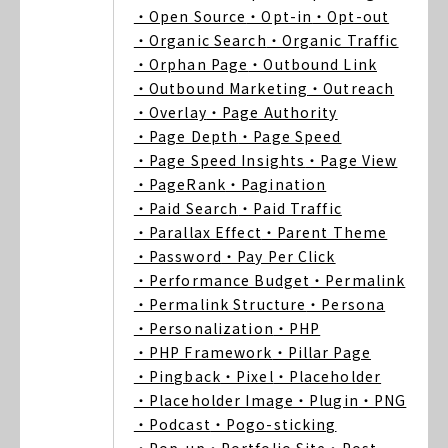
・Open Source
・Opt-in
・Opt-out
・Organic Search
・Organic Traffic
・Orphan Page
・Outbound Link
・Outbound Marketing
・Outreach
・Overlay
・Page Authority
・Page Depth
・Page Speed
・Page Speed Insights
・Page View
・PageRank
・Pagination
・Paid Search
・Paid Traffic
・Parallax Effect
・Parent Theme
・Password
・Pay Per Click
・Performance Budget
・Permalink
・Permalink Structure
・Persona
・Personalization
・PHP
・PHP Framework
・Pillar Page
・Pingback
・Pixel
・Placeholder
・Placeholder Image
・Plugin
・PNG
・Podcast
・Pogo-sticking