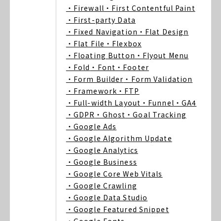
・Firewall
・First Contentful Paint
・First-party Data
・Fixed Navigation
・Flat Design
・Flat File
・Flexbox
・Floating Button
・Flyout Menu
・Fold
・Font
・Footer
・Form Builder
・Form Validation
・Framework
・FTP
・Full-width Layout
・Funnel
・GA4
・GDPR
・Ghost
・Goal Tracking
・Google Ads
・Google Algorithm Update
・Google Analytics
・Google Business
・Google Core Web Vitals
・Google Crawling
・Google Data Studio
・Google Featured Snippet