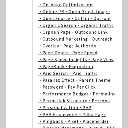
・On-page Optimization
・Online PR
・Open Graph Image
・Open Source
・Opt-in
・Opt-out
・Organic Search
・Organic Traffic
・Orphan Page
・Outbound Link
・Outbound Marketing
・Outreach
・Overlay
・Page Authority
・Page Depth
・Page Speed
・Page Speed Insights
・Page View
・PageRank
・Pagination
・Paid Search
・Paid Traffic
・Parallax Effect
・Parent Theme
・Password
・Pay Per Click
・Performance Budget
・Permalink
・Permalink Structure
・Persona
・Personalization
・PHP
・PHP Framework
・Pillar Page
・Pingback
・Pixel
・Placeholder