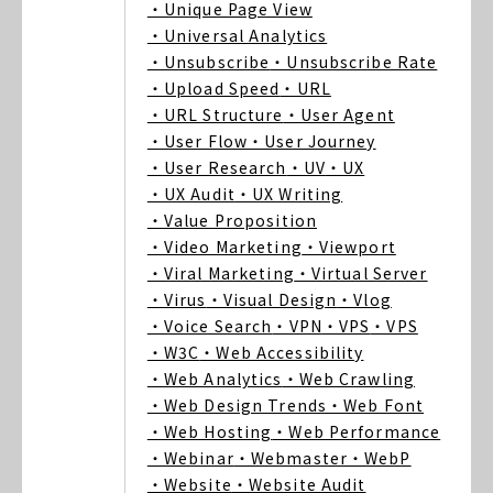
・Unique Page View
・Universal Analytics
・Unsubscribe
・Unsubscribe Rate
・Upload Speed
・URL
・URL Structure
・User Agent
・User Flow
・User Journey
・User Research
・UV
・UX
・UX Audit
・UX Writing
・Value Proposition
・Video Marketing
・Viewport
・Viral Marketing
・Virtual Server
・Virus
・Visual Design
・Vlog
・Voice Search
・VPN
・VPS
・VPS
・W3C
・Web Accessibility
・Web Analytics
・Web Crawling
・Web Design Trends
・Web Font
・Web Hosting
・Web Performance
・Webinar
・Webmaster
・WebP
・Website
・Website Audit