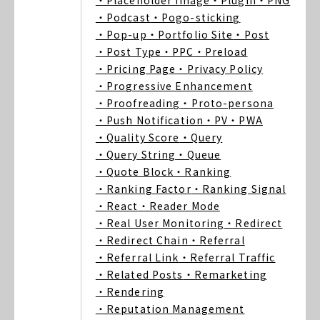
・Placeholder Image
・Plugin
・PNG
・Podcast
・Pogo-sticking
・Pop-up
・Portfolio Site
・Post
・Post Type
・PPC
・Preload
・Pricing Page
・Privacy Policy
・Progressive Enhancement
・Proofreading
・Proto-persona
・Push Notification
・PV
・PWA
・Quality Score
・Query
・Query String
・Queue
・Quote Block
・Ranking
・Ranking Factor
・Ranking Signal
・React
・Reader Mode
・Real User Monitoring
・Redirect
・Redirect Chain
・Referral
・Referral Link
・Referral Traffic
・Related Posts
・Remarketing
・Rendering
・Reputation Management