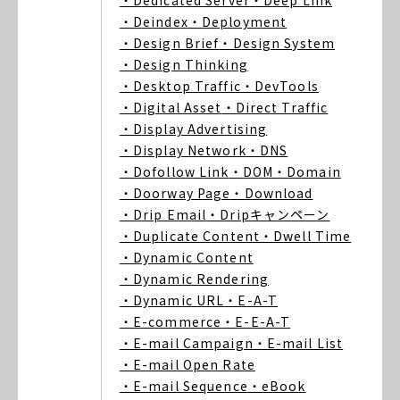
・Dedicated Server
・Deep Link
・Deindex
・Deployment
・Design Brief
・Design System
・Design Thinking
・Desktop Traffic
・DevTools
・Digital Asset
・Direct Traffic
・Display Advertising
・Display Network
・DNS
・Dofollow Link
・DOM
・Domain
・Doorway Page
・Download
・Drip Email
・Dripキャンペーン
・Duplicate Content
・Dwell Time
・Dynamic Content
・Dynamic Rendering
・Dynamic URL
・E-A-T
・E-commerce
・E-E-A-T
・E-mail Campaign
・E-mail List
・E-mail Open Rate
・E-mail Sequence
・eBook