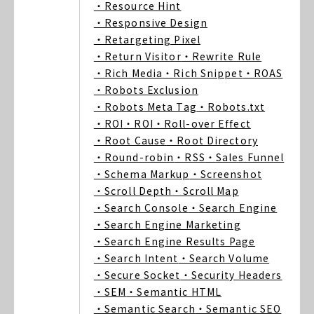
・Resource Hint
・Responsive Design
・Retargeting Pixel
・Return Visitor
・Rewrite Rule
・Rich Media
・Rich Snippet
・ROAS
・Robots Exclusion
・Robots Meta Tag
・Robots.txt
・ROI
・ROI
・Roll-over Effect
・Root Cause
・Root Directory
・Round-robin
・RSS
・Sales Funnel
・Schema Markup
・Screenshot
・Scroll Depth
・Scroll Map
・Search Console
・Search Engine
・Search Engine Marketing
・Search Engine Results Page
・Search Intent
・Search Volume
・Secure Socket
・Security Headers
・SEM
・Semantic HTML
・Semantic Search
・Semantic SEO