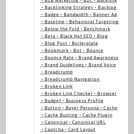
・B2B Marketing
・B2C
・Backlink
・Backlinking Strategy
・Backlog
・Badge
・Bandwidth
・Banner Ad
・Baseline
・Behavioral Targeting
・Below the Fold
・Benchmark
・Beta
・Black Hat SEO
・Blog
・Blog Post
・Boilerplate
・Bookmark
・Bot
・Bounce
・Bounce Rate
・Brand Awareness
・Brand Guidelines
・Brand Voice
・Breadcrumb
・Breadcrumb Navigation
・Broken Link
・Broken Link Checker
・Browser
・Budget
・Business Profile
・Button
・Buyer Persona
・Cache
・Cache Busting
・Cache Plugin
・Canonical
・Canonical URL
・Captcha
・Card Layout