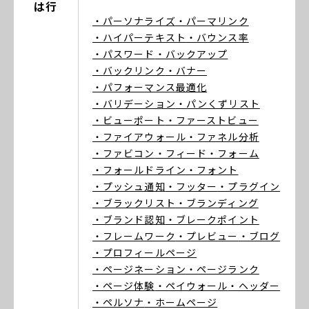
は行
・パーソナライズ
・パーマリンク
・ハイパーテキスト
・バウンス率
・パスワード
・バックアップ
・バックリンク
・バナー
・パフォーマンス最適化
・バリデーション
・パンくずリスト
・ビューポート
・ファーストビュー
・ファイアウォール
・ファネル分析
・ファビコン
・フィード
・フォーム
・フォールドライン
・フォント
・プッシュ通知
・フッター
・プラグイン
・ブラックリスト
・ブランディング
・ブランド認知
・ブレークポイント
・フレームワーク
・プレビュー
・ブログ
・プロフィールページ
・ページネーション
・ページランク
・ページ体験
・ペイウォール
・ヘッダー
・ペルソナ
・ホームページ