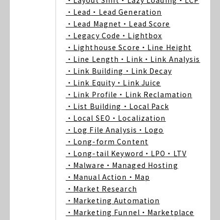
・Layout Shift
・Lazy Loading
・LCP
・Lead
・Lead Generation
・Lead Magnet
・Lead Score
・Legacy Code
・Lightbox
・Lighthouse Score
・Line Height
・Line Length
・Link
・Link Analysis
・Link Building
・Link Decay
・Link Equity
・Link Juice
・Link Profile
・Link Reclamation
・List Building
・Local Pack
・Local SEO
・Localization
・Log File Analysis
・Logo
・Long-form Content
・Long-tail Keyword
・LPO
・LTV
・Malware
・Managed Hosting
・Manual Action
・Map
・Market Research
・Marketing Automation
・Marketing Funnel
・Marketplace