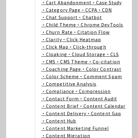
・Cart Abandonment
・Case Study
・Category Page
・CCPA
・CDN
・Chat Support
・Chatbot
・Child Theme
・Chrome DevTools
・Churn Rate
・Citation Flow
・Clarity
・Click Heatmap
・Click Map
・Click-through
・Cloaking
・Cloud Storage
・CLS
・CMS
・CMS Theme
・Co-citation
・Coaching Page
・Color Contrast
・Color Scheme
・Comment Spam
・Competitive Analysis
・Compliance
・Compression
・Contact Form
・Content Audit
・Content Brief
・Content Calendar
・Content Delivery
・Content Gap
・Content Hub
・Content Marketing Funnel
・Content Migration