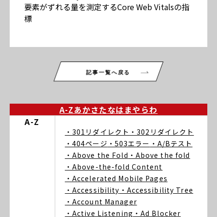
要素がずれる量を測定するCore Web Vitalsの指
標
記事一覧へ戻る
A-Z
あ
か
さ
た
な
は
ま
や
ら
わ
A-Z
・301リダイレクト
・302リダイレクト
・404ページ
・503エラー
・A/Bテスト
・Above the Fold
・Above the fold
・Above-the-fold Content
・Accelerated Mobile Pages
・Accessibility
・Accessibility Tree
・Account Manager
・Active Listening
・Ad Blocker