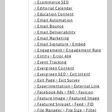
・Ecommerce SEO
・Editorial Calendar
・Education Content
・Email Automation
・Email Bounce
・Email Deliverability
・Email Marketing
・Email Signature
・Embed
・Engagement
・Engagement Rate
・Entity
・Error 404
・Event Tracking
・Evergreen Content
・Evergreen SEO
・Exit Intent
・Exit Page
・Exit Survey
・Experimentation
・External Link
・Facebook Ads
・FAQ
・Favicon
・Feature Image
・Featured Image
・Featured Snippet
・Feed
・FID
・File Manager
・File Size
・Filter