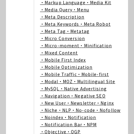
・Markup Language
・Media Kit
・Media Query
・Menu
・Meta Description
・Meta Keywords
・Meta Robot
・Meta Tag
・Metatag
・Micro Conversion
・Micro-moment
・Minification
・Mixed Content
・Mobile First Index
・Mobile Optimization
・Mobile Traffic
・Mobile-first
・Modal
・MOZ
・Multilingual Site
・MySQL
・Native Advertising
・Navigation
・Negative SEO
・New User
・Newsletter
・Nginx
・Niche
・NLP
・No-code
・Nofollow
・Noindex
・Notification
・Notification Bar
・NPM
・Objective
・OGP