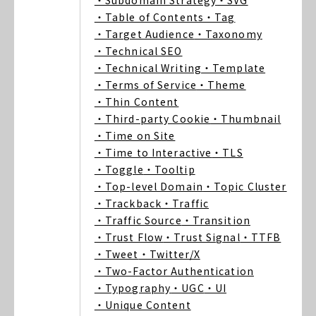
・Subdomain Strategy
・SVG
・Table of Contents
・Tag
・Target Audience
・Taxonomy
・Technical SEO
・Technical Writing
・Template
・Terms of Service
・Theme
・Thin Content
・Third-party Cookie
・Thumbnail
・Time on Site
・Time to Interactive
・TLS
・Toggle
・Tooltip
・Top-level Domain
・Topic Cluster
・Trackback
・Traffic
・Traffic Source
・Transition
・Trust Flow
・Trust Signal
・TTFB
・Tweet
・Twitter/X
・Two-Factor Authentication
・Typography
・UGC
・UI
・Unique Content