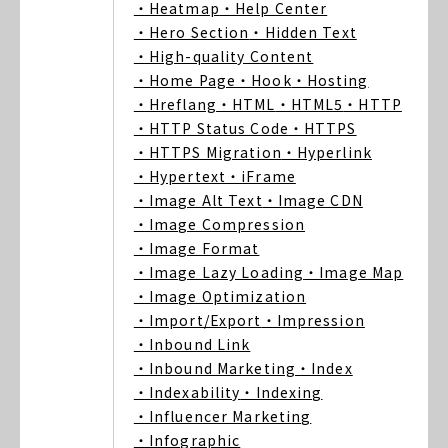
・Heatmap
・Help Center
・Hero Section
・Hidden Text
・High-quality Content
・Home Page
・Hook
・Hosting
・Hreflang
・HTML
・HTML5
・HTTP
・HTTP Status Code
・HTTPS
・HTTPS Migration
・Hyperlink
・Hypertext
・iFrame
・Image Alt Text
・Image CDN
・Image Compression
・Image Format
・Image Lazy Loading
・Image Map
・Image Optimization
・Import/Export
・Impression
・Inbound Link
・Inbound Marketing
・Index
・Indexability
・Indexing
・Influencer Marketing
・Infographic