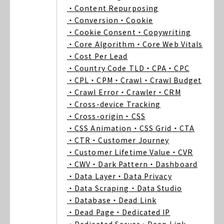
・Content Repurposing
・Conversion
・Cookie
・Cookie Consent
・Copywriting
・Core Algorithm
・Core Web Vitals
・Cost Per Lead
・Country Code TLD
・CPA
・CPC
・CPL
・CPM
・Crawl
・Crawl Budget
・Crawl Error
・Crawler
・CRM
・Cross-device Tracking
・Cross-origin
・CSS
・CSS Animation
・CSS Grid
・CTA
・CTR
・Customer Journey
・Customer Lifetime Value
・CVR
・CWV
・Dark Pattern
・Dashboard
・Data Layer
・Data Privacy
・Data Scraping
・Data Studio
・Database
・Dead Link
・Dead Page
・Dedicated IP