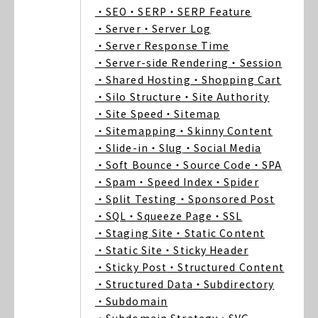
・SEO
・SERP
・SERP Feature
・Server
・Server Log
・Server Response Time
・Server-side Rendering
・Session
・Shared Hosting
・Shopping Cart
・Silo Structure
・Site Authority
・Site Speed
・Sitemap
・Sitemapping
・Skinny Content
・Slide-in
・Slug
・Social Media
・Soft Bounce
・Source Code
・SPA
・Spam
・Speed Index
・Spider
・Split Testing
・Sponsored Post
・SQL
・Squeeze Page
・SSL
・Staging Site
・Static Content
・Static Site
・Sticky Header
・Sticky Post
・Structured Content
・Structured Data
・Subdirectory
・Subdomain