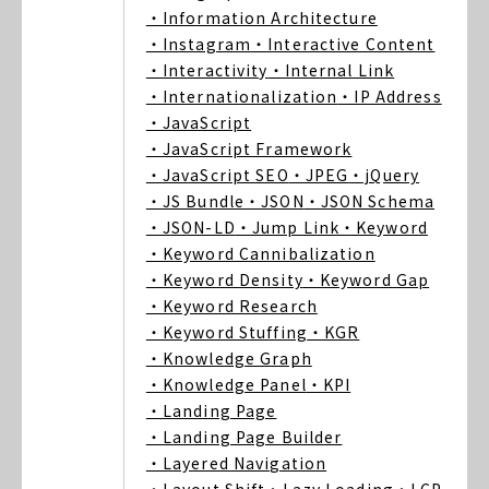
・Information Architecture
・Instagram
・Interactive Content
・Interactivity
・Internal Link
・Internationalization
・IP Address
・JavaScript
・JavaScript Framework
・JavaScript SEO
・JPEG
・jQuery
・JS Bundle
・JSON
・JSON Schema
・JSON-LD
・Jump Link
・Keyword
・Keyword Cannibalization
・Keyword Density
・Keyword Gap
・Keyword Research
・Keyword Stuffing
・KGR
・Knowledge Graph
・Knowledge Panel
・KPI
・Landing Page
・Landing Page Builder
・Layered Navigation