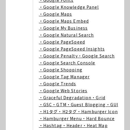
・Google Fonts
・Google Knowledge Panel
・Google Maps
・Google Maps Embed
・Google My Business
・Google Natural Search
・Google PageSpeed
・Google PageSpeed Insights
・Google Penalty
・Google Search
・Google Search Console
・Google Shopping
・Google Tag Manager
・Google Trends
・Google Web Stories
・Graceful Degradation
・Grid
・GSC
・GTM
・Guest Blogging
・GUI
・H1タグ
・H2タグ
・Hamburger Icon
・Hamburger Menu
・Hard Bounce
・Hashtag
・Header
・Heat Map