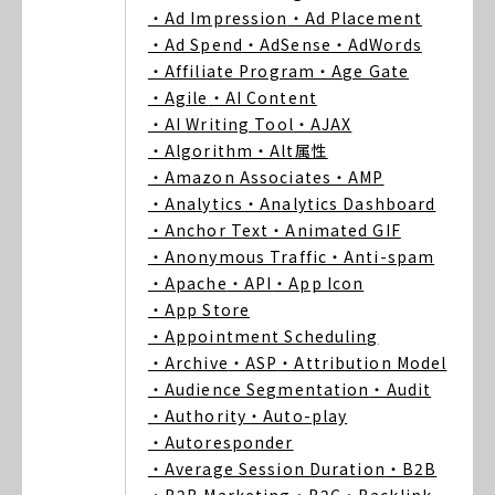
・Ad Impression
・Ad Placement
・Ad Spend
・AdSense
・AdWords
・Affiliate Program
・Age Gate
・Agile
・AI Content
・AI Writing Tool
・AJAX
・Algorithm
・Alt属性
・Amazon Associates
・AMP
・Analytics
・Analytics Dashboard
・Anchor Text
・Animated GIF
・Anonymous Traffic
・Anti-spam
・Apache
・API
・App Icon
・App Store
・Appointment Scheduling
・Archive
・ASP
・Attribution Model
・Audience Segmentation
・Audit
・Authority
・Auto-play
・Autoresponder
・Average Session Duration
・B2B