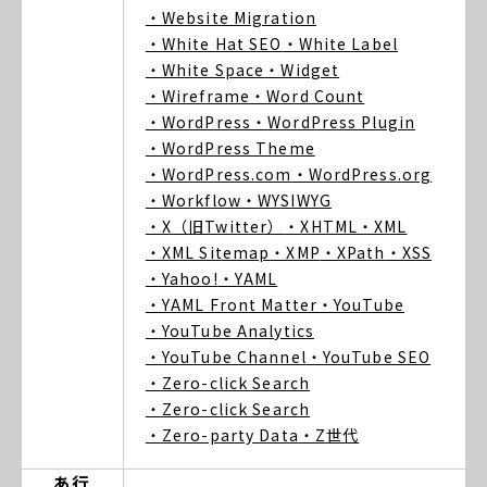
・Website Migration
・White Hat SEO
・White Label
・White Space
・Widget
・Wireframe
・Word Count
・WordPress
・WordPress Plugin
・WordPress Theme
・WordPress.com
・WordPress.org
・Workflow
・WYSIWYG
・X（旧Twitter）
・XHTML
・XML
・XML Sitemap
・XMP
・XPath
・XSS
・Yahoo!
・YAML
・YAML Front Matter
・YouTube
・YouTube Analytics
・YouTube Channel
・YouTube SEO
・Zero-click Search
・Zero-click Search
・Zero-party Data
・Z世代
あ行