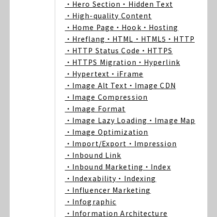
・Hero Section
・Hidden Text
・High-quality Content
・Home Page
・Hook
・Hosting
・Hreflang
・HTML
・HTML5
・HTTP
・HTTP Status Code
・HTTPS
・HTTPS Migration
・Hyperlink
・Hypertext
・iFrame
・Image Alt Text
・Image CDN
・Image Compression
・Image Format
・Image Lazy Loading
・Image Map
・Image Optimization
・Import/Export
・Impression
・Inbound Link
・Inbound Marketing
・Index
・Indexability
・Indexing
・Influencer Marketing
・Infographic
・Information Architecture