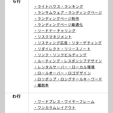
ら行
・ライトハウス
・ランキング
・ランサムウェア
・ランディングページ
・ランディングページ制作
・ランディングページ最適化
・リードナーチャリング
・リスクマネジメント
・リスティング広告
・リターゲティング
・リダイレクト
・リリースノート
・リンク
・リンクビルディング
・ルーティング
・レスポンシブデザイン
・レンタルサーバー
・ローカル環境
・ロールオーバー
・ロゴデザイン
・ロリポップ
・ロングテールキーワード
・離脱率
わ行
・ワードプレス
・ワイヤーフレーム
・ワンカラムレイアウト