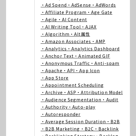
・Ad Spend
・AdSense
・AdWords
・Affiliate Program
・Age Gate
・Agile
・AI Content
・AI Writing Tool
・AJAX
・Algorithm
・Alt属性
・Amazon Associates
・AMP
・Analytics
・Analytics Dashboard
・Anchor Text
・Animated GIF
・Anonymous Traffic
・Anti-spam
・Apache
・API
・App Icon
・App Store
・Appointment Scheduling
・Archive
・ASP
・Attribution Model
・Audience Segmentation
・Audit
・Authority
・Auto-play
・Autoresponder
・Average Session Duration
・B2B
・B2B Marketing
・B2C
・Backlink