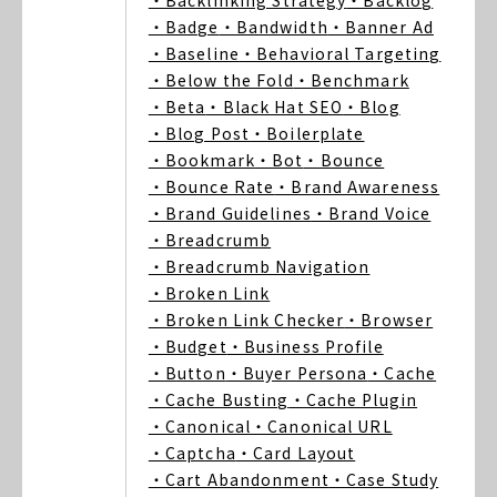
・Backlinking Strategy
・Backlog
・Badge
・Bandwidth
・Banner Ad
・Baseline
・Behavioral Targeting
・Below the Fold
・Benchmark
・Beta
・Black Hat SEO
・Blog
・Blog Post
・Boilerplate
・Bookmark
・Bot
・Bounce
・Bounce Rate
・Brand Awareness
・Brand Guidelines
・Brand Voice
・Breadcrumb
・Breadcrumb Navigation
・Broken Link
・Broken Link Checker
・Browser
・Budget
・Business Profile
・Button
・Buyer Persona
・Cache
・Cache Busting
・Cache Plugin
・Canonical
・Canonical URL
・Captcha
・Card Layout
・Cart Abandonment
・Case Study