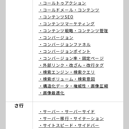
・コールトゥアクション
・コールドメール
・コンテンツ
・コンテンツSEO
・コンテンツマーケティング
・コンテンツ戦略
・コンテンツ管理
・コンバージョン
・コンバージョンファネル
・コンバージョンポイント
・コンバージョン率
・固定ページ
・外部リンク
・改ざん
・改行タグ
・検索エンジン
・検索クエリ
・検索ボリューム
・検索意図
・構造化データ
・権威性
・画像圧縮
・画像最適化
さ行
・サーバー
・サーバーサイド
・サーバー移行
・サイテーション
・サイトスピード
・サイドバー