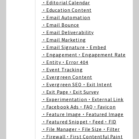
・Editorial Calendar
・Education Content
・Email Automation
・Email Bounce
・Email Deliverability
・Email Marketing
・Email Signature
・Embed
・Engagement
・Engagement Rate
・Entity
・Error 404
・Event Tracking
・Evergreen Content
・Evergreen SEO
・Exit Intent
・Exit Page
・Exit Survey
・Experimentation
・External Link
・Facebook Ads
・FAQ
・Favicon
・Feature Image
・Featured Image
・Featured Snippet
・Feed
・FID
・File Manager
・File Size
・Filter
・Firewall
・First Contentful Paint