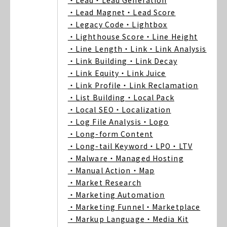
・Lead
・Lead Generation
・Lead Magnet
・Lead Score
・Legacy Code
・Lightbox
・Lighthouse Score
・Line Height
・Line Length
・Link
・Link Analysis
・Link Building
・Link Decay
・Link Equity
・Link Juice
・Link Profile
・Link Reclamation
・List Building
・Local Pack
・Local SEO
・Localization
・Log File Analysis
・Logo
・Long-form Content
・Long-tail Keyword
・LPO
・LTV
・Malware
・Managed Hosting
・Manual Action
・Map
・Market Research
・Marketing Automation
・Marketing Funnel
・Marketplace
・Markup Language
・Media Kit