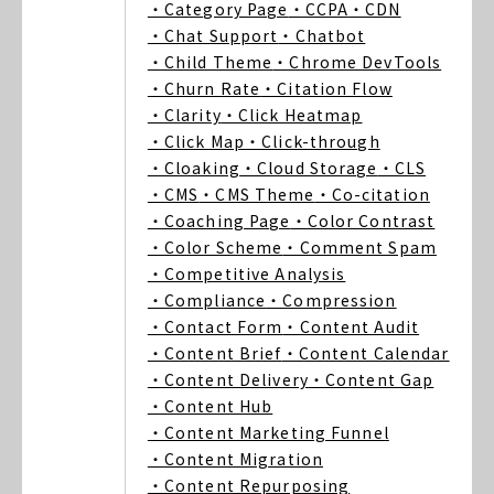
・Category Page
・CCPA
・CDN
・Chat Support
・Chatbot
・Child Theme
・Chrome DevTools
・Churn Rate
・Citation Flow
・Clarity
・Click Heatmap
・Click Map
・Click-through
・Cloaking
・Cloud Storage
・CLS
・CMS
・CMS Theme
・Co-citation
・Coaching Page
・Color Contrast
・Color Scheme
・Comment Spam
・Competitive Analysis
・Compliance
・Compression
・Contact Form
・Content Audit
・Content Brief
・Content Calendar
・Content Delivery
・Content Gap
・Content Hub
・Content Marketing Funnel
・Content Migration
・Content Repurposing