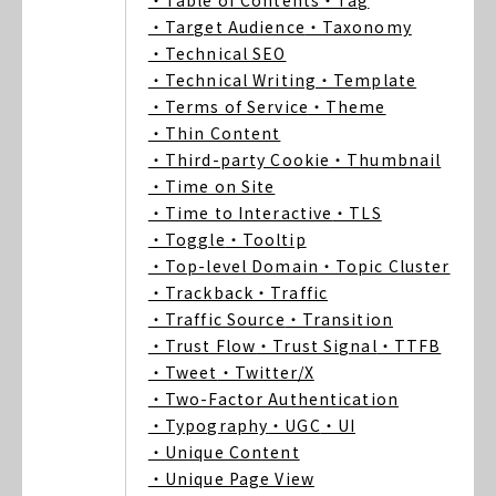
・Table of Contents
・Tag
・Target Audience
・Taxonomy
・Technical SEO
・Technical Writing
・Template
・Terms of Service
・Theme
・Thin Content
・Third-party Cookie
・Thumbnail
・Time on Site
・Time to Interactive
・TLS
・Toggle
・Tooltip
・Top-level Domain
・Topic Cluster
・Trackback
・Traffic
・Traffic Source
・Transition
・Trust Flow
・Trust Signal
・TTFB
・Tweet
・Twitter/X
・Two-Factor Authentication
・Typography
・UGC
・UI
・Unique Content
・Unique Page View