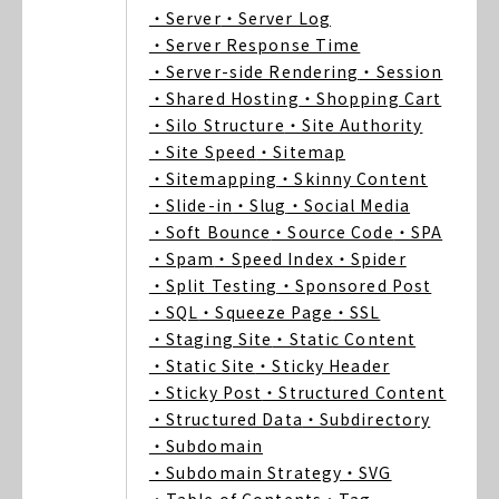
・Server
・Server Log
・Server Response Time
・Server-side Rendering
・Session
・Shared Hosting
・Shopping Cart
・Silo Structure
・Site Authority
・Site Speed
・Sitemap
・Sitemapping
・Skinny Content
・Slide-in
・Slug
・Social Media
・Soft Bounce
・Source Code
・SPA
・Spam
・Speed Index
・Spider
・Split Testing
・Sponsored Post
・SQL
・Squeeze Page
・SSL
・Staging Site
・Static Content
・Static Site
・Sticky Header
・Sticky Post
・Structured Content
・Structured Data
・Subdirectory
・Subdomain
・Subdomain Strategy
・SVG