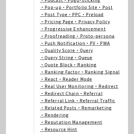
・Podcast
・Pogo-sticking
・Pop-up
・Portfolio Site
・Post
・Post Type
・PPC
・Preload
・Pricing Page
・Privacy Policy
・Progressive Enhancement
・Proofreading
・Proto-persona
・Push Notification
・PV
・PWA
・Quality Score
・Query
・Query String
・Queue
・Quote Block
・Ranking
・Ranking Factor
・Ranking Signal
・React
・Reader Mode
・Real User Monitoring
・Redirect
・Redirect Chain
・Referral
・Referral Link
・Referral Traffic
・Related Posts
・Remarketing
・Rendering
・Reputation Management
・Resource Hint