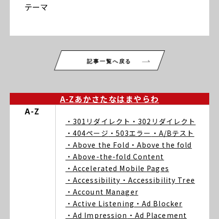
テーマ
記事一覧へ戻る
A-Z
あ
か
さ
た
な
は
ま
や
ら
わ
A-Z
・301リダイレクト
・302リダイレクト
・404ページ
・503エラー
・A/Bテスト
・Above the Fold
・Above the fold
・Above-the-fold Content
・Accelerated Mobile Pages
・Accessibility
・Accessibility Tree
・Account Manager
・Active Listening
・Ad Blocker
・Ad Impression
・Ad Placement