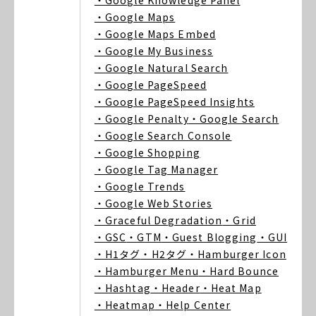
・Google Knowledge Panel
・Google Maps
・Google Maps Embed
・Google My Business
・Google Natural Search
・Google PageSpeed
・Google PageSpeed Insights
・Google Penalty
・Google Search
・Google Search Console
・Google Shopping
・Google Tag Manager
・Google Trends
・Google Web Stories
・Graceful Degradation
・Grid
・GSC
・GTM
・Guest Blogging
・GUI
・H1タグ
・H2タグ
・Hamburger Icon
・Hamburger Menu
・Hard Bounce
・Hashtag
・Header
・Heat Map
・Heatmap
・Help Center