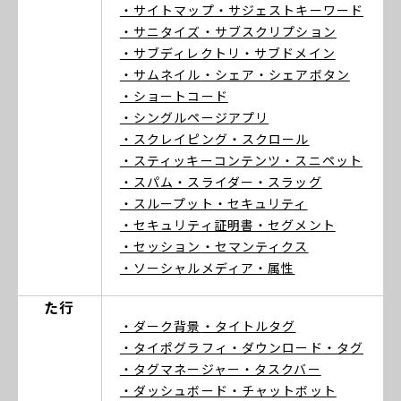
・サイトマップ
・サジェストキーワード
・サニタイズ
・サブスクリプション
・サブディレクトリ
・サブドメイン
・サムネイル
・シェア
・シェアボタン
・ショートコード
・シングルページアプリ
・スクレイピング
・スクロール
・スティッキーコンテンツ
・スニペット
・スパム
・スライダー
・スラッグ
・スループット
・セキュリティ
・セキュリティ証明書
・セグメント
・セッション
・セマンティクス
・ソーシャルメディア
・属性
た行
・ダーク背景
・タイトルタグ
・タイポグラフィ
・ダウンロード
・タグ
・タグマネージャー
・タスクバー
・ダッシュボード
・チャットボット