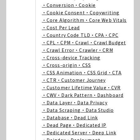
・Conversion
・Cookie
・Cookie Consent
・Copywriting
・Core Algorithm
・Core Web Vitals
・Cost Per Lead
・Country Code TLD
・CPA
・CPC
・CPL
・CPM
・Crawl
・Crawl Budget
・Crawl Error
・Crawler
・CRM
・Cross-device Tracking
・Cross-origin
・CSS
・CSS Animation
・CSS Grid
・CTA
・CTR
・Customer Journey
・Customer Lifetime Value
・CVR
・CWV
・Dark Pattern
・Dashboard
・Data Layer
・Data Privacy
・Data Scraping
・Data Studio
・Database
・Dead Link
・Dead Page
・Dedicated IP
・Dedicated Server
・Deep Link