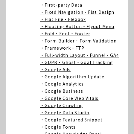
・First-party Data
・Fixed Navigation
・Flat Design
・Flat File
・Flexbox
・Floating Button
・Flyout Menu
・Fold
・Font
・Footer
・Form Builder
・Form Validation
・Framework
・FTP
・Full-width Layout
・Funnel
・GA4
・GDPR
・Ghost
・Goal Tracking
・Google Ads
・Google Algorithm Update
・Google Analytics
・Google Business
・Google Core Web Vitals
・Google Crawling
・Google Data Studio
・Google Featured Snippet
・Google Fonts