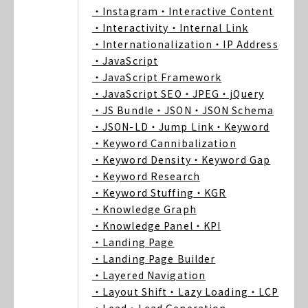
・Instagram
・Interactive Content
・Interactivity
・Internal Link
・Internationalization
・IP Address
・JavaScript
・JavaScript Framework
・JavaScript SEO
・JPEG
・jQuery
・JS Bundle
・JSON
・JSON Schema
・JSON-LD
・Jump Link
・Keyword
・Keyword Cannibalization
・Keyword Density
・Keyword Gap
・Keyword Research
・Keyword Stuffing
・KGR
・Knowledge Graph
・Knowledge Panel
・KPI
・Landing Page
・Landing Page Builder
・Layered Navigation
・Layout Shift
・Lazy Loading
・LCP