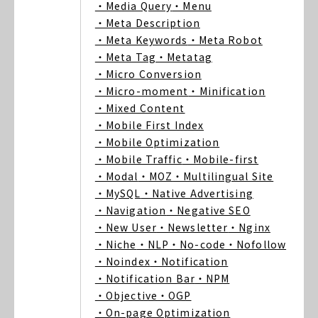
・Media Query
・Menu
・Meta Description
・Meta Keywords
・Meta Robot
・Meta Tag
・Metatag
・Micro Conversion
・Micro-moment
・Minification
・Mixed Content
・Mobile First Index
・Mobile Optimization
・Mobile Traffic
・Mobile-first
・Modal
・MOZ
・Multilingual Site
・MySQL
・Native Advertising
・Navigation
・Negative SEO
・New User
・Newsletter
・Nginx
・Niche
・NLP
・No-code
・Nofollow
・Noindex
・Notification
・Notification Bar
・NPM
・Objective
・OGP
・On-page Optimization