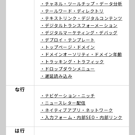
・チャネル
・ツールチップ
・データ分析
・テールワード
・ディレクトリ
・テキストリンク
・デジタルコンテンツ
・デジタルトランスフォーメーション
・デジタルマーケティング
・デバッグ
・デプロイ
・テンプレート
・トップページ
・ドメイン
・ドメインオーソリティ
・ドメイン年齢
・トラッキング
・トラフィック
・ドロップダウンメニュー
・遅延読み込み
な行
・ナビゲーション
・ニッチ
・ニュースレター配信
・ネイティブアプリ
・ネットワーク
・入力フォーム
・内部SEO
・内部リンク
は行