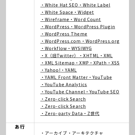
・White Hat SEO
・White Label
・White Space
・Widget
・Wireframe
・Word Count
・WordPress
・WordPress Plugin
・WordPress Theme
・WordPress.com
・WordPress.org
・Workflow
・WYSIWYG
・X（旧Twitter）
・XHTML
・XML
・XML Sitemap
・XMP
・XPath
・XSS
・Yahoo!
・YAML
・YAML Front Matter
・YouTube
・YouTube Analytics
・YouTube Channel
・YouTube SEO
・Zero-click Search
・Zero-click Search
・Zero-party Data
・Z世代
あ行
・アーカイブ
・アーキテクチャ