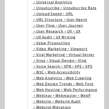
・Universal Analytics
・Unsubscribe
・Unsubscribe Rate
・Upload Speed
・URL
・URL Structure
・User Agent
・User Flow
・User Journey
・User Research
・UV
・UX
・UX Audit
・UX Writing
・Value Proposition
・Video Marketing
・Viewport
・Viral Marketing
・Virtual Server
・Virus
・Visual Design
・Vlog
・Voice Search
・VPN
・VPS
・VPS
・W3C
・Web Accessibility
・Web Analytics
・Web Crawling
・Web Design Trends
・Web Font
・Web Hosting
・Web Performance
・Webinar
・Webmaster
・WebP
・Website
・Website Audit
・Website Migration