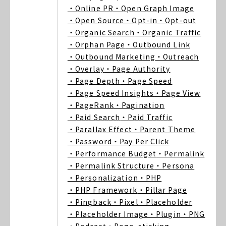
・Online PR
・Open Graph Image
・Open Source
・Opt-in
・Opt-out
・Organic Search
・Organic Traffic
・Orphan Page
・Outbound Link
・Outbound Marketing
・Outreach
・Overlay
・Page Authority
・Page Depth
・Page Speed
・Page Speed Insights
・Page View
・PageRank
・Pagination
・Paid Search
・Paid Traffic
・Parallax Effect
・Parent Theme
・Password
・Pay Per Click
・Performance Budget
・Permalink
・Permalink Structure
・Persona
・Personalization
・PHP
・PHP Framework
・Pillar Page
・Pingback
・Pixel
・Placeholder
・Placeholder Image
・Plugin
・PNG