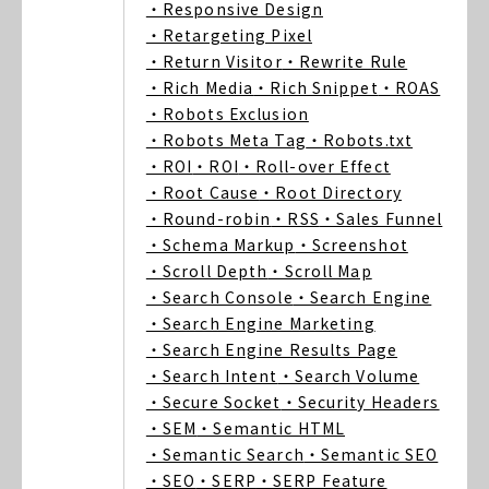
・Responsive Design
・Retargeting Pixel
・Return Visitor
・Rewrite Rule
・Rich Media
・Rich Snippet
・ROAS
・Robots Exclusion
・Robots Meta Tag
・Robots.txt
・ROI
・ROI
・Roll-over Effect
・Root Cause
・Root Directory
・Round-robin
・RSS
・Sales Funnel
・Schema Markup
・Screenshot
・Scroll Depth
・Scroll Map
・Search Console
・Search Engine
・Search Engine Marketing
・Search Engine Results Page
・Search Intent
・Search Volume
・Secure Socket
・Security Headers
・SEM
・Semantic HTML
・Semantic Search
・Semantic SEO
・SEO
・SERP
・SERP Feature