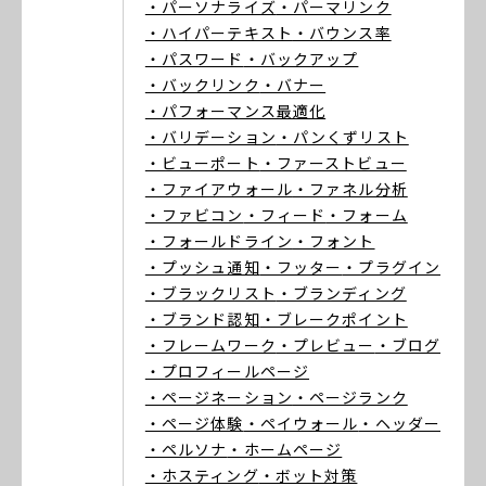
・パーソナライズ
・パーマリンク
・ハイパーテキスト
・バウンス率
・パスワード
・バックアップ
・バックリンク
・バナー
・パフォーマンス最適化
・バリデーション
・パンくずリスト
・ビューポート
・ファーストビュー
・ファイアウォール
・ファネル分析
・ファビコン
・フィード
・フォーム
・フォールドライン
・フォント
・プッシュ通知
・フッター
・プラグイン
・ブラックリスト
・ブランディング
・ブランド認知
・ブレークポイント
・フレームワーク
・プレビュー
・ブログ
・プロフィールページ
・ページネーション
・ページランク
・ページ体験
・ペイウォール
・ヘッダー
・ペルソナ
・ホームページ
・ホスティング
・ボット対策