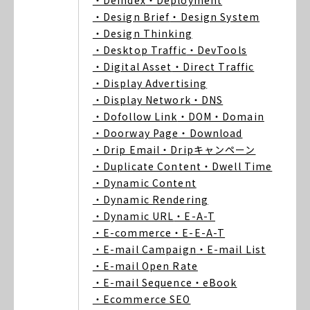
・Deindex
・Deployment
・Design Brief
・Design System
・Design Thinking
・Desktop Traffic
・DevTools
・Digital Asset
・Direct Traffic
・Display Advertising
・Display Network
・DNS
・Dofollow Link
・DOM
・Domain
・Doorway Page
・Download
・Drip Email
・Dripキャンペーン
・Duplicate Content
・Dwell Time
・Dynamic Content
・Dynamic Rendering
・Dynamic URL
・E-A-T
・E-commerce
・E-E-A-T
・E-mail Campaign
・E-mail List
・E-mail Open Rate
・E-mail Sequence
・eBook
・Ecommerce SEO