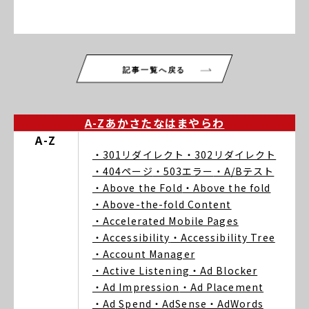
記事一覧へ戻る
A-Z
あ
か
さ
た
な
は
ま
や
ら
わ
A-Z
・301リダイレクト
・302リダイレクト
・404ページ
・503エラー
・A/Bテスト
・Above the Fold
・Above the fold
・Above-the-fold Content
・Accelerated Mobile Pages
・Accessibility
・Accessibility Tree
・Account Manager
・Active Listening
・Ad Blocker
・Ad Impression
・Ad Placement
・Ad Spend
・AdSense
・AdWords