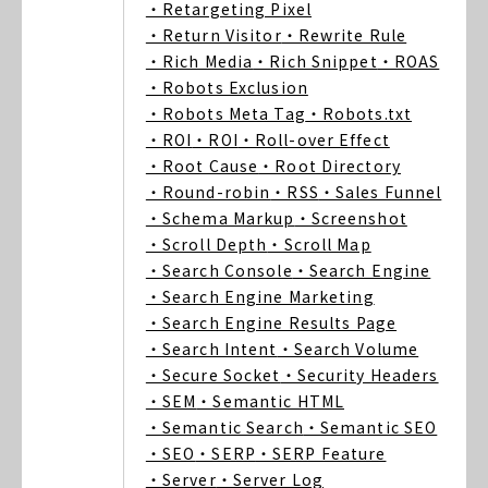
・Retargeting Pixel
・Return Visitor
・Rewrite Rule
・Rich Media
・Rich Snippet
・ROAS
・Robots Exclusion
・Robots Meta Tag
・Robots.txt
・ROI
・ROI
・Roll-over Effect
・Root Cause
・Root Directory
・Round-robin
・RSS
・Sales Funnel
・Schema Markup
・Screenshot
・Scroll Depth
・Scroll Map
・Search Console
・Search Engine
・Search Engine Marketing
・Search Engine Results Page
・Search Intent
・Search Volume
・Secure Socket
・Security Headers
・SEM
・Semantic HTML
・Semantic Search
・Semantic SEO
・SEO
・SERP
・SERP Feature
・Server
・Server Log