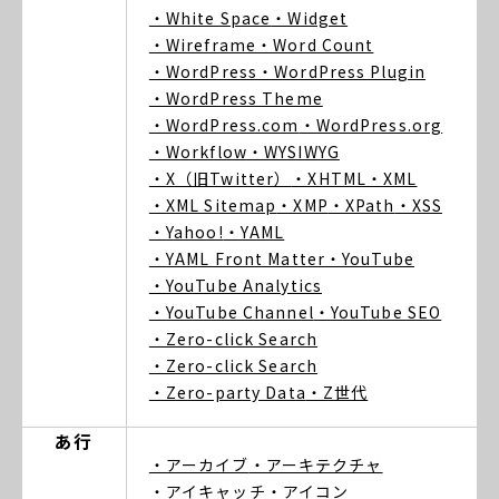
・White Space
・Widget
・Wireframe
・Word Count
・WordPress
・WordPress Plugin
・WordPress Theme
・WordPress.com
・WordPress.org
・Workflow
・WYSIWYG
・X（旧Twitter）
・XHTML
・XML
・XML Sitemap
・XMP
・XPath
・XSS
・Yahoo!
・YAML
・YAML Front Matter
・YouTube
・YouTube Analytics
・YouTube Channel
・YouTube SEO
・Zero-click Search
・Zero-click Search
・Zero-party Data
・Z世代
あ行
・アーカイブ
・アーキテクチャ
・アイキャッチ
・アイコン