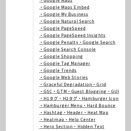
・Google Maps
・Google Maps Embed
・Google My Business
・Google Natural Search
・Google PageSpeed
・Google PageSpeed Insights
・Google Penalty
・Google Search
・Google Search Console
・Google Shopping
・Google Tag Manager
・Google Trends
・Google Web Stories
・Graceful Degradation
・Grid
・GSC
・GTM
・Guest Blogging
・GUI
・H1タグ
・H2タグ
・Hamburger Icon
・Hamburger Menu
・Hard Bounce
・Hashtag
・Header
・Heat Map
・Heatmap
・Help Center
・Hero Section
・Hidden Text