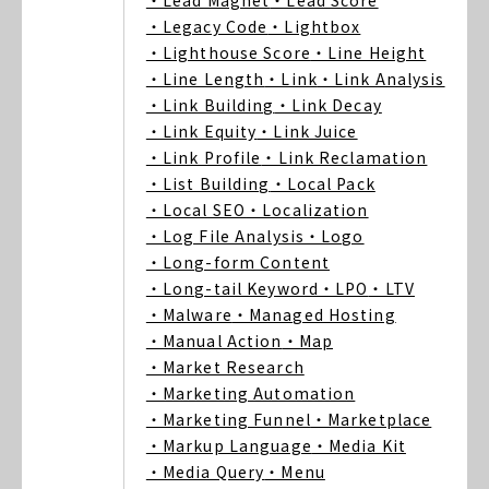
・Lead Magnet
・Lead Score
・Legacy Code
・Lightbox
・Lighthouse Score
・Line Height
・Line Length
・Link
・Link Analysis
・Link Building
・Link Decay
・Link Equity
・Link Juice
・Link Profile
・Link Reclamation
・List Building
・Local Pack
・Local SEO
・Localization
・Log File Analysis
・Logo
・Long-form Content
・Long-tail Keyword
・LPO
・LTV
・Malware
・Managed Hosting
・Manual Action
・Map
・Market Research
・Marketing Automation
・Marketing Funnel
・Marketplace
・Markup Language
・Media Kit
・Media Query
・Menu