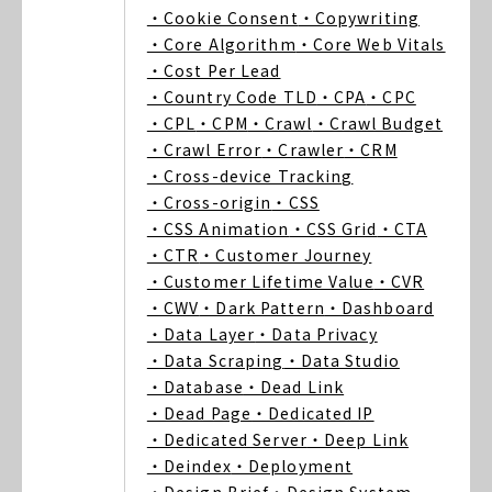
・Cookie Consent
・Copywriting
・Core Algorithm
・Core Web Vitals
・Cost Per Lead
・Country Code TLD
・CPA
・CPC
・CPL
・CPM
・Crawl
・Crawl Budget
・Crawl Error
・Crawler
・CRM
・Cross-device Tracking
・Cross-origin
・CSS
・CSS Animation
・CSS Grid
・CTA
・CTR
・Customer Journey
・Customer Lifetime Value
・CVR
・CWV
・Dark Pattern
・Dashboard
・Data Layer
・Data Privacy
・Data Scraping
・Data Studio
・Database
・Dead Link
・Dead Page
・Dedicated IP
・Dedicated Server
・Deep Link
・Deindex
・Deployment