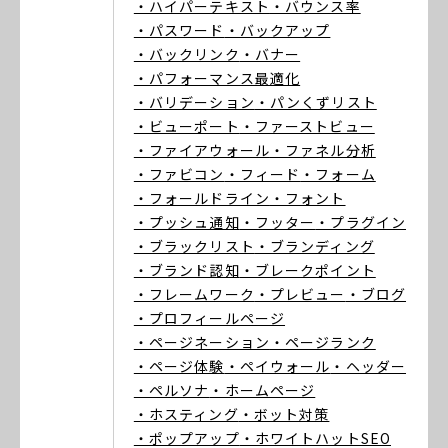
・ハイパーテキスト
・バウンス率
・パスワード
・バックアップ
・バックリンク
・バナー
・パフォーマンス最適化
・バリデーション
・パンくずリスト
・ビューポート
・ファーストビュー
・ファイアウォール
・ファネル分析
・ファビコン
・フィード
・フォーム
・フォールドライン
・フォント
・プッシュ通知
・フッター
・プラグイン
・ブラックリスト
・ブランディング
・ブランド認知
・ブレークポイント
・フレームワーク
・プレビュー
・ブログ
・プロフィールページ
・ページネーション
・ページランク
・ページ体験
・ペイウォール
・ヘッダー
・ペルソナ
・ホームページ
・ホスティング
・ボット対策
・ポップアップ
・ホワイトハットSEO