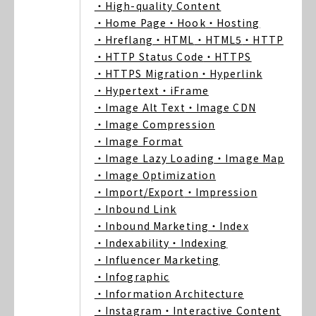
・High-quality Content
・Home Page
・Hook
・Hosting
・Hreflang
・HTML
・HTML5
・HTTP
・HTTP Status Code
・HTTPS
・HTTPS Migration
・Hyperlink
・Hypertext
・iFrame
・Image Alt Text
・Image CDN
・Image Compression
・Image Format
・Image Lazy Loading
・Image Map
・Image Optimization
・Import/Export
・Impression
・Inbound Link
・Inbound Marketing
・Index
・Indexability
・Indexing
・Influencer Marketing
・Infographic
・Information Architecture
・Instagram
・Interactive Content