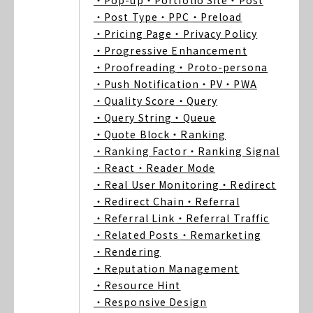
・Pop-up
・Portfolio Site
・Post
・Post Type
・PPC
・Preload
・Pricing Page
・Privacy Policy
・Progressive Enhancement
・Proofreading
・Proto-persona
・Push Notification
・PV
・PWA
・Quality Score
・Query
・Query String
・Queue
・Quote Block
・Ranking
・Ranking Factor
・Ranking Signal
・React
・Reader Mode
・Real User Monitoring
・Redirect
・Redirect Chain
・Referral
・Referral Link
・Referral Traffic
・Related Posts
・Remarketing
・Rendering
・Reputation Management
・Resource Hint
・Responsive Design