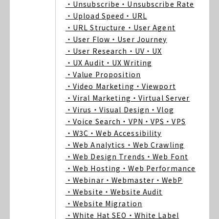
・Unsubscribe
・Unsubscribe Rate
・Upload Speed
・URL
・URL Structure
・User Agent
・User Flow
・User Journey
・User Research
・UV
・UX
・UX Audit
・UX Writing
・Value Proposition
・Video Marketing
・Viewport
・Viral Marketing
・Virtual Server
・Virus
・Visual Design
・Vlog
・Voice Search
・VPN
・VPS
・VPS
・W3C
・Web Accessibility
・Web Analytics
・Web Crawling
・Web Design Trends
・Web Font
・Web Hosting
・Web Performance
・Webinar
・Webmaster
・WebP
・Website
・Website Audit
・Website Migration
・White Hat SEO
・White Label