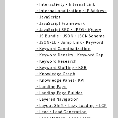
・Interactivity
・Internal Link
・Internationalization
・IP Address
・JavaScript
・JavaScript Framework
・JavaScript SEO
・JPEG
・jQuery
・JS Bundle
・JSON
・JSON Schema
・JSON-LD
・Jump Link
・Keyword
・Keyword Cannibalization
・Keyword Density
・Keyword Gap
・Keyword Research
・Keyword Stuffing
・KGR
・Knowledge Graph
・Knowledge Panel
・KPI
・Landing Page
・Landing Page Builder
・Layered Navigation
・Layout Shift
・Lazy Loading
・LCP
・Lead
・Lead Generation