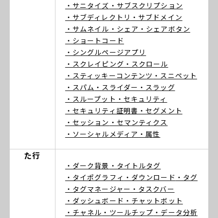
・サニタイズ
・サブスクリプション
・サブディレクトリ
・サブドメイン
・サムネイル
・シェア
・シェアボタン
・ショートコード
・シングルページアプリ
・スクレイピング
・スクロール
・スティッキーコンテンツ
・スニペット
・スパム
・スライダー
・スラッグ
・スループット
・セキュリティ
・セキュリティ証明書
・セグメント
・セッション
・セマンティクス
・ソーシャルメディア
・属性
た行
・ダーク背景
・タイトルタグ
・タイポグラフィ
・ダウンロード
・タグ
・タグマネージャー
・タスクバー
・ダッシュボード
・チャットボット
・チャネル
・ツールチップ
・データ分析