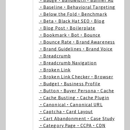
・Badge
・Bandwidth
・Banner Ad
・Baseline
・Behavioral Targeting
・Below the Fold
・Benchmark
・Beta
・Black Hat SEO
・Blog
・Blog Post
・Boilerplate
・Bookmark
・Bot
・Bounce
・Bounce Rate
・Brand Awareness
・Brand Guidelines
・Brand Voice
・Breadcrumb
・Breadcrumb Navigation
・Broken Link
・Broken Link Checker
・Browser
・Budget
・Business Profile
・Button
・Buyer Persona
・Cache
・Cache Busting
・Cache Plugin
・Canonical
・Canonical URL
・Captcha
・Card Layout
・Cart Abandonment
・Case Study
・Category Page
・CCPA
・CDN