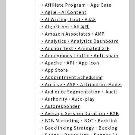
・Affiliate Program
・Age Gate
・Agile
・AI Content
・AI Writing Tool
・AJAX
・Algorithm
・Alt属性
・Amazon Associates
・AMP
・Analytics
・Analytics Dashboard
・Anchor Text
・Animated GIF
・Anonymous Traffic
・Anti-spam
・Apache
・API
・App Icon
・App Store
・Appointment Scheduling
・Archive
・ASP
・Attribution Model
・Audience Segmentation
・Audit
・Authority
・Auto-play
・Autoresponder
・Average Session Duration
・B2B
・B2B Marketing
・B2C
・Backlink
・Backlinking Strategy
・Backlog