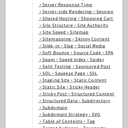
・Server Response Time
・Server-side Rendering
・Session
・Shared Hosting
・Shopping Cart
・Silo Structure
・Site Authority
・Site Speed
・Sitemap
・Sitemapping
・Skinny Content
・Slide-in
・Slug
・Social Media
・Soft Bounce
・Source Code
・SPA
・Spam
・Speed Index
・Spider
・Split Testing
・Sponsored Post
・SQL
・Squeeze Page
・SSL
・Staging Site
・Static Content
・Static Site
・Sticky Header
・Sticky Post
・Structured Content
・Structured Data
・Subdirectory
・Subdomain
・Subdomain Strategy
・SVG
・Table of Contents
・Tag