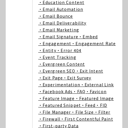
・Education Content
・Email Automation
・Email Bounce
・Email Deliverability
・Email Marketing
・Email Signature
・Embed
・Engagement
・Engagement Rate
・Entity
・Error 404
・Event Tracking
・Evergreen Content
・Evergreen SEO
・Exit Intent
・Exit Page
・Exit Survey
・Experimentation
・External Link
・Facebook Ads
・FAQ
・Favicon
・Feature Image
・Featured Image
・Featured Snippet
・Feed
・FID
・File Manager
・File Size
・Filter
・Firewall
・First Contentful Paint
・First-party Data