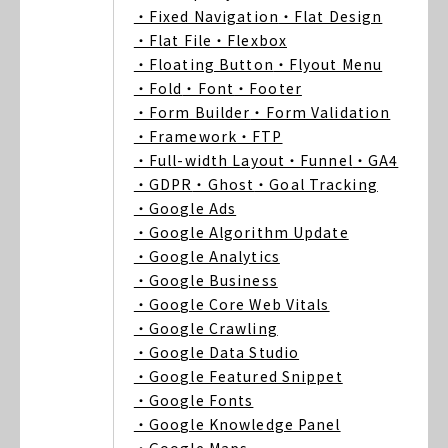
・Fixed Navigation
・Flat Design
・Flat File
・Flexbox
・Floating Button
・Flyout Menu
・Fold
・Font
・Footer
・Form Builder
・Form Validation
・Framework
・FTP
・Full-width Layout
・Funnel
・GA4
・GDPR
・Ghost
・Goal Tracking
・Google Ads
・Google Algorithm Update
・Google Analytics
・Google Business
・Google Core Web Vitals
・Google Crawling
・Google Data Studio
・Google Featured Snippet
・Google Fonts
・Google Knowledge Panel