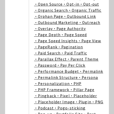
・Open Source
・Opt-in
・Opt-out
・Organic Search
・Organic Traffic
・Orphan Page
・Outbound Link
・Outbound Marketing
・Outreach
・Overlay
・Page Authority
・Page Depth
・Page Speed
・Page Speed Insights
・Page View
・PageRank
・Pagination
・Paid Search
・Paid Traffic
・Parallax Effect
・Parent Theme
・Password
・Pay Per Click
・Performance Budget
・Permalink
・Permalink Structure
・Persona
・Personalization
・PHP
・PHP Framework
・Pillar Page
・Pingback
・Pixel
・Placeholder
・Placeholder Image
・Plugin
・PNG
・Podcast
・Pogo-sticking