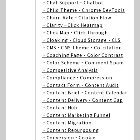
・Chat Support
・Chatbot
・Child Theme
・Chrome DevTools
・Churn Rate
・Citation Flow
・Clarity
・Click Heatmap
・Click Map
・Click-through
・Cloaking
・Cloud Storage
・CLS
・CMS
・CMS Theme
・Co-citation
・Coaching Page
・Color Contrast
・Color Scheme
・Comment Spam
・Competitive Analysis
・Compliance
・Compression
・Contact Form
・Content Audit
・Content Brief
・Content Calendar
・Content Delivery
・Content Gap
・Content Hub
・Content Marketing Funnel
・Content Migration
・Content Repurposing
・Conversion
・Cookie