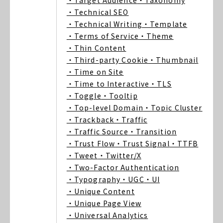
・Target Audience
・Taxonomy
・Technical SEO
・Technical Writing
・Template
・Terms of Service
・Theme
・Thin Content
・Third-party Cookie
・Thumbnail
・Time on Site
・Time to Interactive
・TLS
・Toggle
・Tooltip
・Top-level Domain
・Topic Cluster
・Trackback
・Traffic
・Traffic Source
・Transition
・Trust Flow
・Trust Signal
・TTFB
・Tweet
・Twitter/X
・Two-Factor Authentication
・Typography
・UGC
・UI
・Unique Content
・Unique Page View
・Universal Analytics