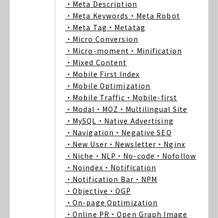
・Meta Description
・Meta Keywords
・Meta Robot
・Meta Tag
・Metatag
・Micro Conversion
・Micro-moment
・Minification
・Mixed Content
・Mobile First Index
・Mobile Optimization
・Mobile Traffic
・Mobile-first
・Modal
・MOZ
・Multilingual Site
・MySQL
・Native Advertising
・Navigation
・Negative SEO
・New User
・Newsletter
・Nginx
・Niche
・NLP
・No-code
・Nofollow
・Noindex
・Notification
・Notification Bar
・NPM
・Objective
・OGP
・On-page Optimization
・Online PR
・Open Graph Image