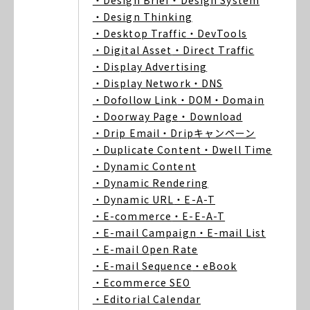
・Design Brief
・Design System
・Design Thinking
・Desktop Traffic
・DevTools
・Digital Asset
・Direct Traffic
・Display Advertising
・Display Network
・DNS
・Dofollow Link
・DOM
・Domain
・Doorway Page
・Download
・Drip Email
・Dripキャンペーン
・Duplicate Content
・Dwell Time
・Dynamic Content
・Dynamic Rendering
・Dynamic URL
・E-A-T
・E-commerce
・E-E-A-T
・E-mail Campaign
・E-mail List
・E-mail Open Rate
・E-mail Sequence
・eBook
・Ecommerce SEO
・Editorial Calendar