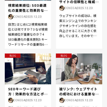
サイトの信頼性と権威の
検索結果順位: SEO最適
向上をサポート...
CONEGA
2025.12.23
化の重要性と効果的な戦
略
ウェブサイトの成功は、検
CONEGA
2025.12.23
索エンジン上でのランキン
目次1 はじめに2 検索結果順
グやオンラインの存在感を
位とは何ですか？3 なぜ検索
向上させることに大きく依
結果順位が重要なのか？4
存しています。その中で
SEO最適化の基本原則5 キー
も、SEOの世界で重要な役
ワードリサーチの重要性6 コ
割を果たすのが「ドメイン
ンテンツの最適化方法7 メ
パ…
タ…
BLOG
BLOG
被リンク: ウェブサイト
SEOキーワード選び
の成功における重要な役
方：効果的な方法とポイ
割
ント
CONEGA
2025.12.23
CONEGA
2025.12.23