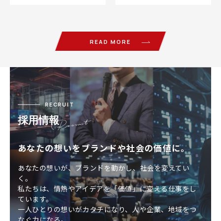
めに欠かせないのが、
Search Engine O…
READ MORE
RECRUIT
採用情報
あなたの想いをブランドや社会の価値に。
あなたの想いが、ブランドを動かし、社会を変えてい
く。
私たちは、情熱やアイデアを「価値」に変える仕事をし
ています。
一人ひとりの想いがカタチになり、人や企業、地域をつ
なぐ力になる。