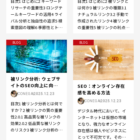
目次1 はじめに2 被リンクと
目次1 はじめに2 キーワード
は何か3 被リンクの種類3.1
リサーチの重要性3 ロングテ
ナチュラルリンク3.2 手動で
ールキーワードの活用4 ライ
作成されたリンク4 被リンク
バル分析と独自性の追求5 検
の重要性5 被リンクの利点
索意図の理解6 季節性とトレ
5.1 SEO向上5.2…
ンドの考慮7 コンテンツと
の…
BLOG
BLOG
被リンク分析: ウェブサ
イトのSEO向上に向け
SEO：オンライン存在
た重要なステッ...
感を高める方法
CONEGA
2025.12.23
CONEGA
2025.12.23
目次1 被リンク分析とは何で
すか？2 被リンクの質の重要
デジタル時代において、イ
性2.0.1 高品質な被リンクの
ンターネットは仮想の市場
効果2.0.2 低品質な被リンク
となり、強力なオンライン
のリスク3 被リンク分析のス
存在感は個人やビジネスに
テップ3.0.1 被リ…
とって不可欠です。そのた