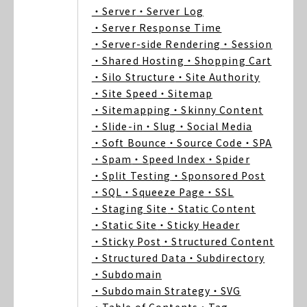
・Server
・Server Log
・Server Response Time
・Server-side Rendering
・Session
・Shared Hosting
・Shopping Cart
・Silo Structure
・Site Authority
・Site Speed
・Sitemap
・Sitemapping
・Skinny Content
・Slide-in
・Slug
・Social Media
・Soft Bounce
・Source Code
・SPA
・Spam
・Speed Index
・Spider
・Split Testing
・Sponsored Post
・SQL
・Squeeze Page
・SSL
・Staging Site
・Static Content
・Static Site
・Sticky Header
・Sticky Post
・Structured Content
・Structured Data
・Subdirectory
・Subdomain
・Subdomain Strategy
・SVG