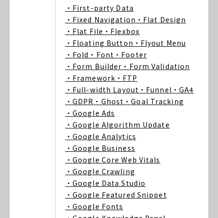
・First-party Data
・Fixed Navigation
・Flat Design
・Flat File
・Flexbox
・Floating Button
・Flyout Menu
・Fold
・Font
・Footer
・Form Builder
・Form Validation
・Framework
・FTP
・Full-width Layout
・Funnel
・GA4
・GDPR
・Ghost
・Goal Tracking
・Google Ads
・Google Algorithm Update
・Google Analytics
・Google Business
・Google Core Web Vitals
・Google Crawling
・Google Data Studio
・Google Featured Snippet
・Google Fonts