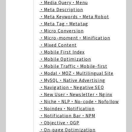
・Media Query
・Menu
・Meta Description
・Meta Keywords
・Meta Robot
・Meta Tag
・Metatag
・Micro Conversion
・Micro-moment
・Minification
・Mixed Content
・Mobile First Index
・Mobile Optimization
・Mobile Traffic
・Mobile-first
・Modal
・MOZ
・Multilingual Site
・MySQL
・Native Advertising
・Navigation
・Negative SEO
・New User
・Newsletter
・Nginx
・Niche
・NLP
・No-code
・Nofollow
・Noindex
・Notification
・Notification Bar
・NPM
・Objective
・OGP
・On-page Optimization