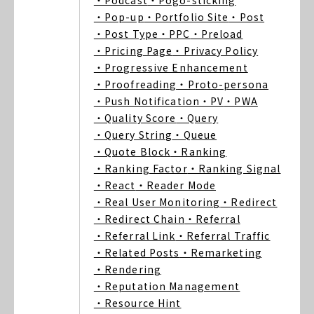
・Podcast
・Pogo-sticking
・Pop-up
・Portfolio Site
・Post
・Post Type
・PPC
・Preload
・Pricing Page
・Privacy Policy
・Progressive Enhancement
・Proofreading
・Proto-persona
・Push Notification
・PV
・PWA
・Quality Score
・Query
・Query String
・Queue
・Quote Block
・Ranking
・Ranking Factor
・Ranking Signal
・React
・Reader Mode
・Real User Monitoring
・Redirect
・Redirect Chain
・Referral
・Referral Link
・Referral Traffic
・Related Posts
・Remarketing
・Rendering
・Reputation Management
・Resource Hint