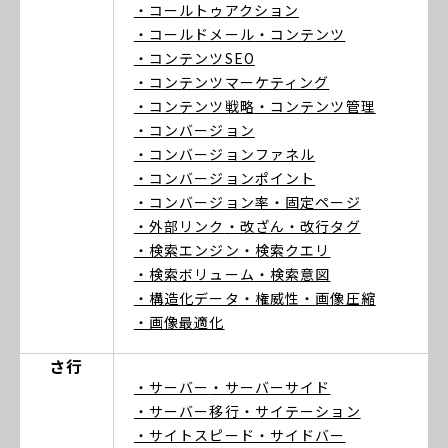
・コールトゥアクション
・コールドメール
・コンテンツ
・コンテンツSEO
・コンテンツマーケティング
・コンテンツ戦略
・コンテンツ管理
・コンバージョン
・コンバージョンファネル
・コンバージョンポイント
・コンバージョン率
・固定ページ
・外部リンク
・改ざん
・改行タグ
・検索エンジン
・検索クエリ
・検索ボリューム
・検索意図
・構造化データ
・権威性
・画像圧縮
・画像最適化
さ行
・サーバー
・サーバーサイド
・サーバー移行
・サイテーション
・サイトスピード
・サイドバー