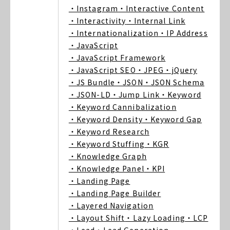
・Instagram
・Interactive Content
・Interactivity
・Internal Link
・Internationalization
・IP Address
・JavaScript
・JavaScript Framework
・JavaScript SEO
・JPEG
・jQuery
・JS Bundle
・JSON
・JSON Schema
・JSON-LD
・Jump Link
・Keyword
・Keyword Cannibalization
・Keyword Density
・Keyword Gap
・Keyword Research
・Keyword Stuffing
・KGR
・Knowledge Graph
・Knowledge Panel
・KPI
・Landing Page
・Landing Page Builder
・Layered Navigation
・Layout Shift
・Lazy Loading
・LCP