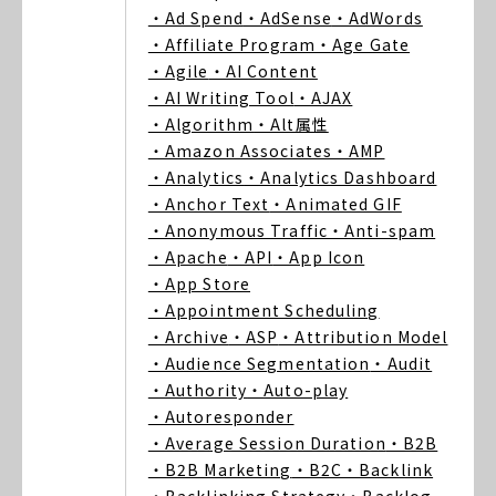
・Ad Spend
・AdSense
・AdWords
・Affiliate Program
・Age Gate
・Agile
・AI Content
・AI Writing Tool
・AJAX
・Algorithm
・Alt属性
・Amazon Associates
・AMP
・Analytics
・Analytics Dashboard
・Anchor Text
・Animated GIF
・Anonymous Traffic
・Anti-spam
・Apache
・API
・App Icon
・App Store
・Appointment Scheduling
・Archive
・ASP
・Attribution Model
・Audience Segmentation
・Audit
・Authority
・Auto-play
・Autoresponder
・Average Session Duration
・B2B
・B2B Marketing
・B2C
・Backlink