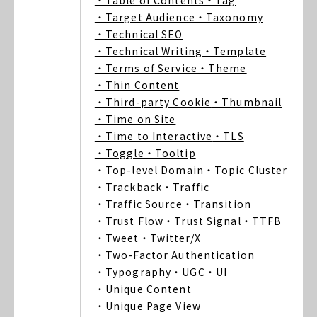
・Table of Contents
・Tag
・Target Audience
・Taxonomy
・Technical SEO
・Technical Writing
・Template
・Terms of Service
・Theme
・Thin Content
・Third-party Cookie
・Thumbnail
・Time on Site
・Time to Interactive
・TLS
・Toggle
・Tooltip
・Top-level Domain
・Topic Cluster
・Trackback
・Traffic
・Traffic Source
・Transition
・Trust Flow
・Trust Signal
・TTFB
・Tweet
・Twitter/X
・Two-Factor Authentication
・Typography
・UGC
・UI
・Unique Content
・Unique Page View