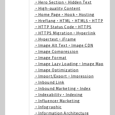
・Hero Section
・Hidden Text
・High-quality Content
・Home Page
・Hook
・Hosting
・Hreflang
・HTML
・HTML5
・HTTP
・HTTP Status Code
・HTTPS
・HTTPS Migration
・Hyperlink
・Hypertext
・iFrame
・Image Alt Text
・Image CDN
・Image Compression
・Image Format
・Image Lazy Loading
・Image Map
・Image Optimization
・Import/Export
・Impression
・Inbound Link
・Inbound Marketing
・Index
・Indexability
・Indexing
・Influencer Marketing
・Infographic
・Information Architecture