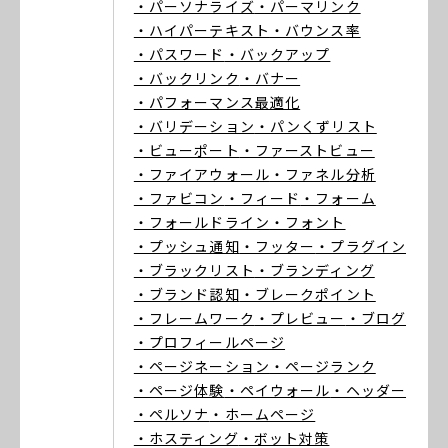
・パーソナライズ
・パーマリンク
・ハイパーテキスト
・バウンス率
・パスワード
・バックアップ
・バックリンク
・バナー
・パフォーマンス最適化
・バリデーション
・パンくずリスト
・ビューポート
・ファーストビュー
・ファイアウォール
・ファネル分析
・ファビコン
・フィード
・フォーム
・フォールドライン
・フォント
・プッシュ通知
・フッター
・プラグイン
・ブラックリスト
・ブランディング
・ブランド認知
・ブレークポイント
・フレームワーク
・プレビュー
・ブログ
・プロフィールページ
・ページネーション
・ページランク
・ページ体験
・ペイウォール
・ヘッダー
・ペルソナ
・ホームページ
・ホスティング
・ボット対策