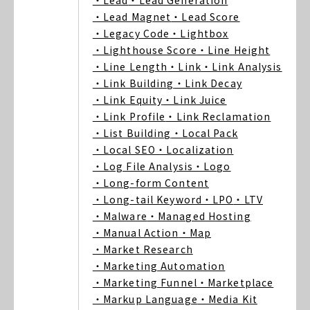
・Lead
・Lead Generation
・Lead Magnet
・Lead Score
・Legacy Code
・Lightbox
・Lighthouse Score
・Line Height
・Line Length
・Link
・Link Analysis
・Link Building
・Link Decay
・Link Equity
・Link Juice
・Link Profile
・Link Reclamation
・List Building
・Local Pack
・Local SEO
・Localization
・Log File Analysis
・Logo
・Long-form Content
・Long-tail Keyword
・LPO
・LTV
・Malware
・Managed Hosting
・Manual Action
・Map
・Market Research
・Marketing Automation
・Marketing Funnel
・Marketplace
・Markup Language
・Media Kit