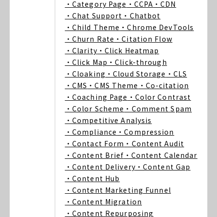
・Category Page
・CCPA
・CDN
・Chat Support
・Chatbot
・Child Theme
・Chrome DevTools
・Churn Rate
・Citation Flow
・Clarity
・Click Heatmap
・Click Map
・Click-through
・Cloaking
・Cloud Storage
・CLS
・CMS
・CMS Theme
・Co-citation
・Coaching Page
・Color Contrast
・Color Scheme
・Comment Spam
・Competitive Analysis
・Compliance
・Compression
・Contact Form
・Content Audit
・Content Brief
・Content Calendar
・Content Delivery
・Content Gap
・Content Hub
・Content Marketing Funnel
・Content Migration
・Content Repurposing