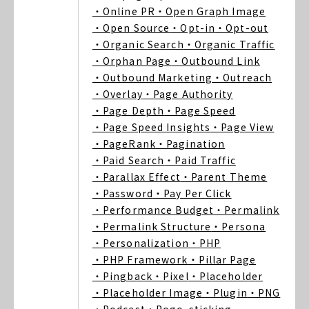
・Online PR
・Open Graph Image
・Open Source
・Opt-in
・Opt-out
・Organic Search
・Organic Traffic
・Orphan Page
・Outbound Link
・Outbound Marketing
・Outreach
・Overlay
・Page Authority
・Page Depth
・Page Speed
・Page Speed Insights
・Page View
・PageRank
・Pagination
・Paid Search
・Paid Traffic
・Parallax Effect
・Parent Theme
・Password
・Pay Per Click
・Performance Budget
・Permalink
・Permalink Structure
・Persona
・Personalization
・PHP
・PHP Framework
・Pillar Page
・Pingback
・Pixel
・Placeholder
・Placeholder Image
・Plugin
・PNG