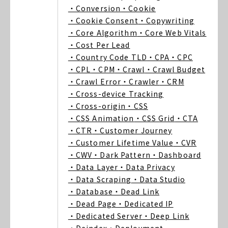
・Conversion
・Cookie
・Cookie Consent
・Copywriting
・Core Algorithm
・Core Web Vitals
・Cost Per Lead
・Country Code TLD
・CPA
・CPC
・CPL
・CPM
・Crawl
・Crawl Budget
・Crawl Error
・Crawler
・CRM
・Cross-device Tracking
・Cross-origin
・CSS
・CSS Animation
・CSS Grid
・CTA
・CTR
・Customer Journey
・Customer Lifetime Value
・CVR
・CWV
・Dark Pattern
・Dashboard
・Data Layer
・Data Privacy
・Data Scraping
・Data Studio
・Database
・Dead Link
・Dead Page
・Dedicated IP
・Dedicated Server
・Deep Link