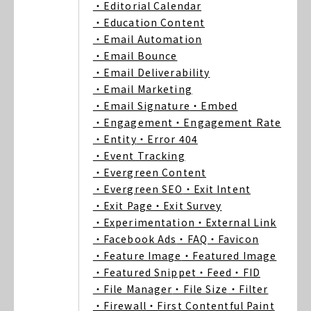
・Editorial Calendar
・Education Content
・Email Automation
・Email Bounce
・Email Deliverability
・Email Marketing
・Email Signature
・Embed
・Engagement
・Engagement Rate
・Entity
・Error 404
・Event Tracking
・Evergreen Content
・Evergreen SEO
・Exit Intent
・Exit Page
・Exit Survey
・Experimentation
・External Link
・Facebook Ads
・FAQ
・Favicon
・Feature Image
・Featured Image
・Featured Snippet
・Feed
・FID
・File Manager
・File Size
・Filter
・Firewall
・First Contentful Paint