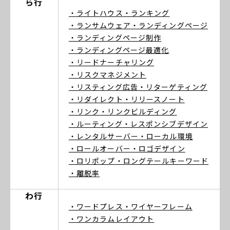
ら行
・ライトハウス
・ランキング
・ランサムウェア
・ランディングページ
・ランディングページ制作
・ランディングページ最適化
・リードナーチャリング
・リスクマネジメント
・リスティング広告
・リターゲティング
・リダイレクト
・リリースノート
・リンク
・リンクビルディング
・ルーティング
・レスポンシブデザイン
・レンタルサーバー
・ローカル環境
・ロールオーバー
・ロゴデザイン
・ロリポップ
・ロングテールキーワード
・離脱率
わ行
・ワードプレス
・ワイヤーフレーム
・ワンカラムレイアウト