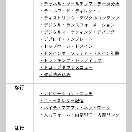
・チャネル
・ツールチップ
・データ分析
・テールワード
・ディレクトリ
・テキストリンク
・デジタルコンテンツ
・デジタルトランスフォーメーション
・デジタルマーケティング
・デバッグ
・デプロイ
・テンプレート
・トップページ
・ドメイン
・ドメインオーソリティ
・ドメイン年齢
・トラッキング
・トラフィック
・ドロップダウンメニュー
・遅延読み込み
な行
・ナビゲーション
・ニッチ
・ニュースレター配信
・ネイティブアプリ
・ネットワーク
・入力フォーム
・内部SEO
・内部リンク
は行