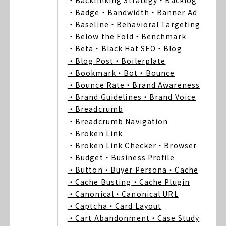
・Backlinking Strategy
・Backlog
・Badge
・Bandwidth
・Banner Ad
・Baseline
・Behavioral Targeting
・Below the Fold
・Benchmark
・Beta
・Black Hat SEO
・Blog
・Blog Post
・Boilerplate
・Bookmark
・Bot
・Bounce
・Bounce Rate
・Brand Awareness
・Brand Guidelines
・Brand Voice
・Breadcrumb
・Breadcrumb Navigation
・Broken Link
・Broken Link Checker
・Browser
・Budget
・Business Profile
・Button
・Buyer Persona
・Cache
・Cache Busting
・Cache Plugin
・Canonical
・Canonical URL
・Captcha
・Card Layout
・Cart Abandonment
・Case Study