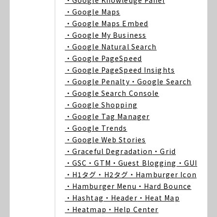
・Google Knowledge Panel
・Google Maps
・Google Maps Embed
・Google My Business
・Google Natural Search
・Google PageSpeed
・Google PageSpeed Insights
・Google Penalty
・Google Search
・Google Search Console
・Google Shopping
・Google Tag Manager
・Google Trends
・Google Web Stories
・Graceful Degradation
・Grid
・GSC
・GTM
・Guest Blogging
・GUI
・H1タグ
・H2タグ
・Hamburger Icon
・Hamburger Menu
・Hard Bounce
・Hashtag
・Header
・Heat Map
・Heatmap
・Help Center