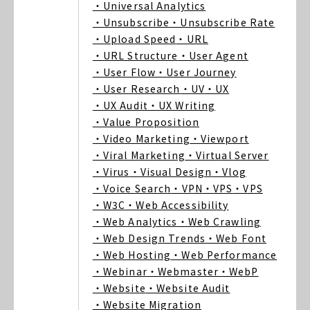
・Universal Analytics
・Unsubscribe
・Unsubscribe Rate
・Upload Speed
・URL
・URL Structure
・User Agent
・User Flow
・User Journey
・User Research
・UV
・UX
・UX Audit
・UX Writing
・Value Proposition
・Video Marketing
・Viewport
・Viral Marketing
・Virtual Server
・Virus
・Visual Design
・Vlog
・Voice Search
・VPN
・VPS
・VPS
・W3C
・Web Accessibility
・Web Analytics
・Web Crawling
・Web Design Trends
・Web Font
・Web Hosting
・Web Performance
・Webinar
・Webmaster
・WebP
・Website
・Website Audit
・Website Migration