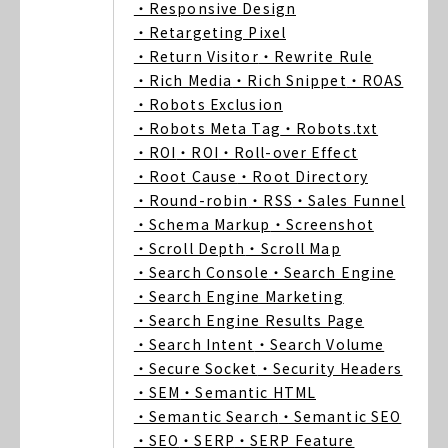
・Responsive Design
・Retargeting Pixel
・Return Visitor
・Rewrite Rule
・Rich Media
・Rich Snippet
・ROAS
・Robots Exclusion
・Robots Meta Tag
・Robots.txt
・ROI
・ROI
・Roll-over Effect
・Root Cause
・Root Directory
・Round-robin
・RSS
・Sales Funnel
・Schema Markup
・Screenshot
・Scroll Depth
・Scroll Map
・Search Console
・Search Engine
・Search Engine Marketing
・Search Engine Results Page
・Search Intent
・Search Volume
・Secure Socket
・Security Headers
・SEM
・Semantic HTML
・Semantic Search
・Semantic SEO
・SEO
・SERP
・SERP Feature