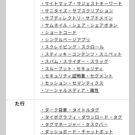
・サイトマップ
・サジェストキーワード
・サニタイズ
・サブスクリプション
・サブディレクトリ
・サブドメイン
・サムネイル
・シェア
・シェアボタン
・ショートコード
・シングルページアプリ
・スクレイピング
・スクロール
・スティッキーコンテンツ
・スニペット
・スパム
・スライダー
・スラッグ
・スループット
・セキュリティ
・セキュリティ証明書
・セグメント
・セッション
・セマンティクス
・ソーシャルメディア
・属性
た行
・ダーク背景
・タイトルタグ
・タイポグラフィ
・ダウンロード
・タグ
・タグマネージャー
・タスクバー
・ダッシュボード
・チャットボット