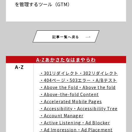
を管理するツール（GTM）
記事一覧へ戻る
A-Z
あ
か
さ
た
な
は
ま
や
ら
わ
A-Z
・301リダイレクト
・302リダイレクト
・404ページ
・503エラー
・A/Bテスト
・Above the Fold
・Above the fold
・Above-the-fold Content
・Accelerated Mobile Pages
・Accessibility
・Accessibility Tree
・Account Manager
・Active Listening
・Ad Blocker
・Ad Impression
・Ad Placement