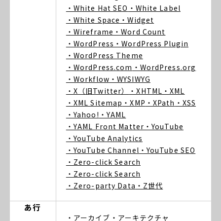
・White Hat SEO
・White Label
・White Space
・Widget
・Wireframe
・Word Count
・WordPress
・WordPress Plugin
・WordPress Theme
・WordPress.com
・WordPress.org
・Workflow
・WYSIWYG
・X（旧Twitter）
・XHTML
・XML
・XML Sitemap
・XMP
・XPath
・XSS
・Yahoo!
・YAML
・YAML Front Matter
・YouTube
・YouTube Analytics
・YouTube Channel
・YouTube SEO
・Zero-click Search
・Zero-click Search
・Zero-party Data
・Z世代
あ行
・アーカイブ
・アーキテクチャ