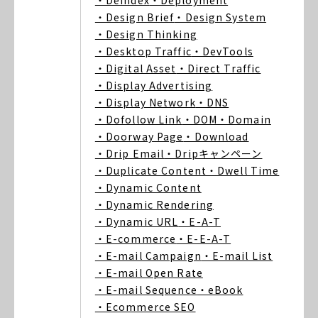
・Deindex
・Deployment
・Design Brief
・Design System
・Design Thinking
・Desktop Traffic
・DevTools
・Digital Asset
・Direct Traffic
・Display Advertising
・Display Network
・DNS
・Dofollow Link
・DOM
・Domain
・Doorway Page
・Download
・Drip Email
・Dripキャンペーン
・Duplicate Content
・Dwell Time
・Dynamic Content
・Dynamic Rendering
・Dynamic URL
・E-A-T
・E-commerce
・E-E-A-T
・E-mail Campaign
・E-mail List
・E-mail Open Rate
・E-mail Sequence
・eBook
・Ecommerce SEO