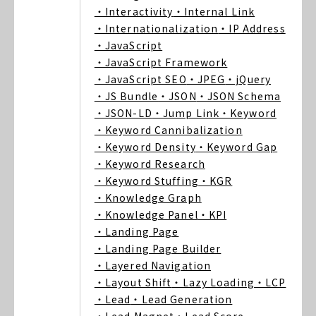
・Interactivity
・Internal Link
・Internationalization
・IP Address
・JavaScript
・JavaScript Framework
・JavaScript SEO
・JPEG
・jQuery
・JS Bundle
・JSON
・JSON Schema
・JSON-LD
・Jump Link
・Keyword
・Keyword Cannibalization
・Keyword Density
・Keyword Gap
・Keyword Research
・Keyword Stuffing
・KGR
・Knowledge Graph
・Knowledge Panel
・KPI
・Landing Page
・Landing Page Builder
・Layered Navigation
・Layout Shift
・Lazy Loading
・LCP
・Lead
・Lead Generation