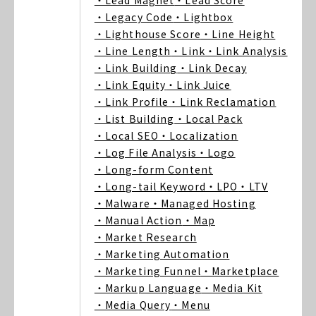
・Lead Magnet
・Lead Score
・Legacy Code
・Lightbox
・Lighthouse Score
・Line Height
・Line Length
・Link
・Link Analysis
・Link Building
・Link Decay
・Link Equity
・Link Juice
・Link Profile
・Link Reclamation
・List Building
・Local Pack
・Local SEO
・Localization
・Log File Analysis
・Logo
・Long-form Content
・Long-tail Keyword
・LPO
・LTV
・Malware
・Managed Hosting
・Manual Action
・Map
・Market Research
・Marketing Automation
・Marketing Funnel
・Marketplace
・Markup Language
・Media Kit
・Media Query
・Menu