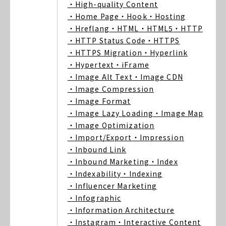
・High-quality Content
・Home Page
・Hook
・Hosting
・Hreflang
・HTML
・HTML5
・HTTP
・HTTP Status Code
・HTTPS
・HTTPS Migration
・Hyperlink
・Hypertext
・iFrame
・Image Alt Text
・Image CDN
・Image Compression
・Image Format
・Image Lazy Loading
・Image Map
・Image Optimization
・Import/Export
・Impression
・Inbound Link
・Inbound Marketing
・Index
・Indexability
・Indexing
・Influencer Marketing
・Infographic
・Information Architecture
・Instagram
・Interactive Content