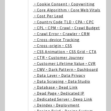
・Cookie Consent
・Copywriting
・Core Algorithm
・Core Web Vitals
・Cost Per Lead
・Country Code TLD
・CPA
・CPC
・CPL
・CPM
・Crawl
・Crawl Budget
・Crawl Error
・Crawler
・CRM
・Cross-device Tracking
・Cross-origin
・CSS
・CSS Animation
・CSS Grid
・CTA
・CTR
・Customer Journey
・Customer Lifetime Value
・CVR
・CWV
・Dark Pattern
・Dashboard
・Data Layer
・Data Privacy
・Data Scraping
・Data Studio
・Database
・Dead Link
・Dead Page
・Dedicated IP
・Dedicated Server
・Deep Link
・Deindex
・Deployment