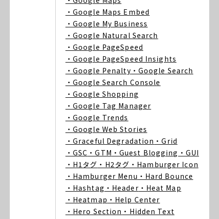
・Google Maps
・Google Maps Embed
・Google My Business
・Google Natural Search
・Google PageSpeed
・Google PageSpeed Insights
・Google Penalty
・Google Search
・Google Search Console
・Google Shopping
・Google Tag Manager
・Google Trends
・Google Web Stories
・Graceful Degradation
・Grid
・GSC
・GTM
・Guest Blogging
・GUI
・H1タグ
・H2タグ
・Hamburger Icon
・Hamburger Menu
・Hard Bounce
・Hashtag
・Header
・Heat Map
・Heatmap
・Help Center
・Hero Section
・Hidden Text