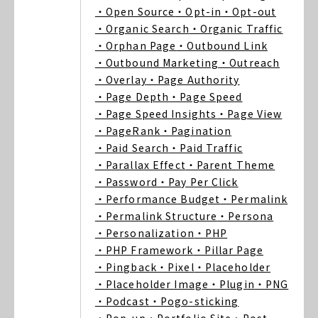
・Open Source
・Opt-in
・Opt-out
・Organic Search
・Organic Traffic
・Orphan Page
・Outbound Link
・Outbound Marketing
・Outreach
・Overlay
・Page Authority
・Page Depth
・Page Speed
・Page Speed Insights
・Page View
・PageRank
・Pagination
・Paid Search
・Paid Traffic
・Parallax Effect
・Parent Theme
・Password
・Pay Per Click
・Performance Budget
・Permalink
・Permalink Structure
・Persona
・Personalization
・PHP
・PHP Framework
・Pillar Page
・Pingback
・Pixel
・Placeholder
・Placeholder Image
・Plugin
・PNG
・Podcast
・Pogo-sticking