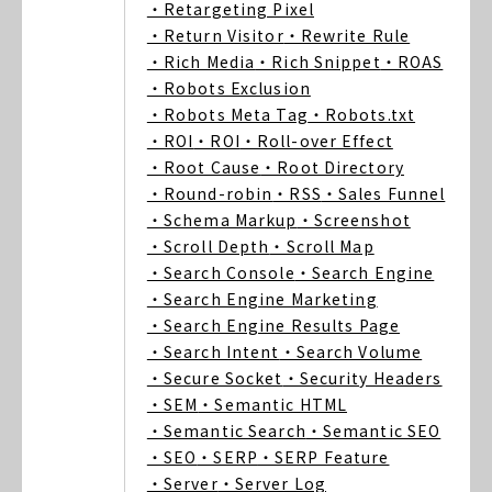
・Retargeting Pixel
・Return Visitor
・Rewrite Rule
・Rich Media
・Rich Snippet
・ROAS
・Robots Exclusion
・Robots Meta Tag
・Robots.txt
・ROI
・ROI
・Roll-over Effect
・Root Cause
・Root Directory
・Round-robin
・RSS
・Sales Funnel
・Schema Markup
・Screenshot
・Scroll Depth
・Scroll Map
・Search Console
・Search Engine
・Search Engine Marketing
・Search Engine Results Page
・Search Intent
・Search Volume
・Secure Socket
・Security Headers
・SEM
・Semantic HTML
・Semantic Search
・Semantic SEO
・SEO
・SERP
・SERP Feature
・Server
・Server Log