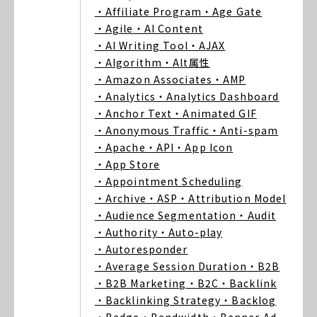
・Affiliate Program
・Age Gate
・Agile
・AI Content
・AI Writing Tool
・AJAX
・Algorithm
・Alt属性
・Amazon Associates
・AMP
・Analytics
・Analytics Dashboard
・Anchor Text
・Animated GIF
・Anonymous Traffic
・Anti-spam
・Apache
・API
・App Icon
・App Store
・Appointment Scheduling
・Archive
・ASP
・Attribution Model
・Audience Segmentation
・Audit
・Authority
・Auto-play
・Autoresponder
・Average Session Duration
・B2B
・B2B Marketing
・B2C
・Backlink
・Backlinking Strategy
・Backlog