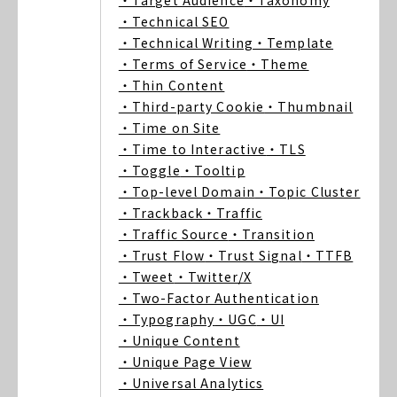
・Target Audience
・Taxonomy
・Technical SEO
・Technical Writing
・Template
・Terms of Service
・Theme
・Thin Content
・Third-party Cookie
・Thumbnail
・Time on Site
・Time to Interactive
・TLS
・Toggle
・Tooltip
・Top-level Domain
・Topic Cluster
・Trackback
・Traffic
・Traffic Source
・Transition
・Trust Flow
・Trust Signal
・TTFB
・Tweet
・Twitter/X
・Two-Factor Authentication
・Typography
・UGC
・UI
・Unique Content
・Unique Page View
・Universal Analytics