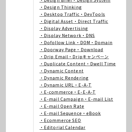
・Design Brief
・Design System
・Design Thinking
・Desktop Traffic
・DevTools
・Digital Asset
・Direct Traffic
・Display Advertising
・Display Network
・DNS
・Dofollow Link
・DOM
・Domain
・Doorway Page
・Download
・Drip Email
・Dripキャンペーン
・Duplicate Content
・Dwell Time
・Dynamic Content
・Dynamic Rendering
・Dynamic URL
・E-A-T
・E-commerce
・E-E-A-T
・E-mail Campaign
・E-mail List
・E-mail Open Rate
・E-mail Sequence
・eBook
・Ecommerce SEO
・Editorial Calendar