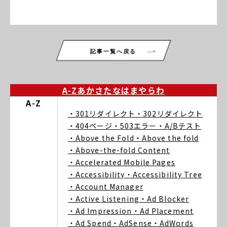
記事一覧へ戻る
A-Z
あ
か
さ
た
な
は
ま
や
ら
わ
A-Z
・301リダイレクト
・302リダイレクト
・404ページ
・503エラー
・A/Bテスト
・Above the Fold
・Above the fold
・Above-the-fold Content
・Accelerated Mobile Pages
・Accessibility
・Accessibility Tree
・Account Manager
・Active Listening
・Ad Blocker
・Ad Impression
・Ad Placement
・Ad Spend
・AdSense
・AdWords