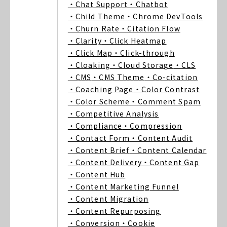
・Chat Support
・Chatbot
・Child Theme
・Chrome DevTools
・Churn Rate
・Citation Flow
・Clarity
・Click Heatmap
・Click Map
・Click-through
・Cloaking
・Cloud Storage
・CLS
・CMS
・CMS Theme
・Co-citation
・Coaching Page
・Color Contrast
・Color Scheme
・Comment Spam
・Competitive Analysis
・Compliance
・Compression
・Contact Form
・Content Audit
・Content Brief
・Content Calendar
・Content Delivery
・Content Gap
・Content Hub
・Content Marketing Funnel
・Content Migration
・Content Repurposing
・Conversion
・Cookie