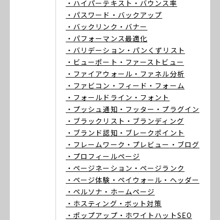
・ハイパーテキスト
・バウンス率
・パスワード
・バックアップ
・バックリンク
・バナー
・パフォーマンス最適化
・バリデーション
・パンくずリスト
・ビューポート
・ファーストビュー
・ファイアウォール
・ファネル分析
・ファビコン
・フィード
・フォーム
・フォールドライン
・フォント
・プッシュ通知
・フッター
・プラグイン
・ブラックリスト
・ブランディング
・ブランド認知
・ブレークポイント
・フレームワーク
・プレビュー
・ブログ
・プロフィールページ
・ページネーション
・ページランク
・ページ体験
・ペイウォール
・ヘッダー
・ペルソナ
・ホームページ
・ホスティング
・ボット対策
・ポップアップ
・ホワイトハットSEO