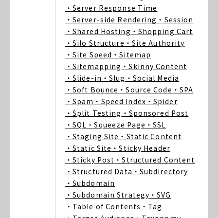
・Server Response Time
・Server-side Rendering
・Session
・Shared Hosting
・Shopping Cart
・Silo Structure
・Site Authority
・Site Speed
・Sitemap
・Sitemapping
・Skinny Content
・Slide-in
・Slug
・Social Media
・Soft Bounce
・Source Code
・SPA
・Spam
・Speed Index
・Spider
・Split Testing
・Sponsored Post
・SQL
・Squeeze Page
・SSL
・Staging Site
・Static Content
・Static Site
・Sticky Header
・Sticky Post
・Structured Content
・Structured Data
・Subdirectory
・Subdomain
・Subdomain Strategy
・SVG
・Table of Contents
・Tag