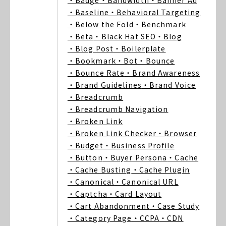
・Badge
・Bandwidth
・Banner Ad
・Baseline
・Behavioral Targeting
・Below the Fold
・Benchmark
・Beta
・Black Hat SEO
・Blog
・Blog Post
・Boilerplate
・Bookmark
・Bot
・Bounce
・Bounce Rate
・Brand Awareness
・Brand Guidelines
・Brand Voice
・Breadcrumb
・Breadcrumb Navigation
・Broken Link
・Broken Link Checker
・Browser
・Budget
・Business Profile
・Button
・Buyer Persona
・Cache
・Cache Busting
・Cache Plugin
・Canonical
・Canonical URL
・Captcha
・Card Layout
・Cart Abandonment
・Case Study
・Category Page
・CCPA
・CDN