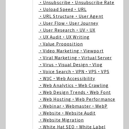
・Unsubscribe
・Unsubscribe Rate
・Upload Speed
・URL
・URL Structure
・User Agent
・User Flow
・User Journey
・User Research
・UV
・UX
・UX Audit
・UX Writing
・Value Proposition
・Video Marketing
・Viewport
・Viral Marketing
・Virtual Server
・Virus
・Visual Design
・Vlog
・Voice Search
・VPN
・VPS
・VPS
・W3C
・Web Accessibility
・Web Analytics
・Web Crawling
・Web Design Trends
・Web Font
・Web Hosting
・Web Performance
・Webinar
・Webmaster
・WebP
・Website
・Website Audit
・Website Migration
・White Hat SEO
・White Label