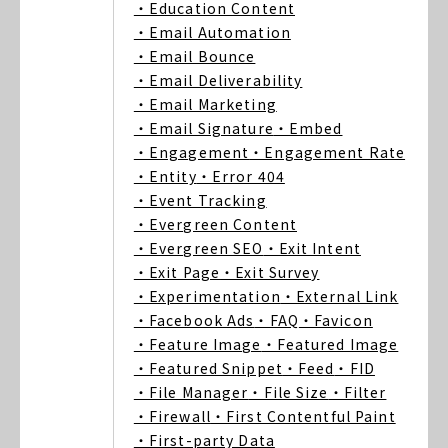
・Education Content
・Email Automation
・Email Bounce
・Email Deliverability
・Email Marketing
・Email Signature
・Embed
・Engagement
・Engagement Rate
・Entity
・Error 404
・Event Tracking
・Evergreen Content
・Evergreen SEO
・Exit Intent
・Exit Page
・Exit Survey
・Experimentation
・External Link
・Facebook Ads
・FAQ
・Favicon
・Feature Image
・Featured Image
・Featured Snippet
・Feed
・FID
・File Manager
・File Size
・Filter
・Firewall
・First Contentful Paint
・First-party Data