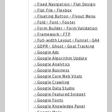
・Fixed Navigation
・Flat Design
・Flat File
・Flexbox
・Floating Button
・Flyout Menu
・Fold
・Font
・Footer
・Form Builder
・Form Validation
・Framework
・FTP
・Full-width Layout
・Funnel
・GA4
・GDPR
・Ghost
・Goal Tracking
・Google Ads
・Google Algorithm Update
・Google Analytics
・Google Business
・Google Core Web Vitals
・Google Crawling
・Google Data Studio
・Google Featured Snippet
・Google Fonts
・Google Knowledge Panel