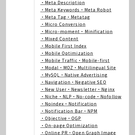
・Meta Description
・Meta Keywords
・Meta Robot
・Meta Tag
・Metatag
・Micro Conversion
・Micro-moment
・Minification
・Mixed Content
・Mobile First Index
・Mobile Optimization
・Mobile Traffic
・Mobile-first
・Modal
・MOZ
・Multilingual Site
・MySQL
・Native Advertising
・Navigation
・Negative SEO
・New User
・Newsletter
・Nginx
・Niche
・NLP
・No-code
・Nofollow
・Noindex
・Notification
・Notification Bar
・NPM
・Objective
・OGP
・On-page Optimization
・Online PR
・Open Graph Image