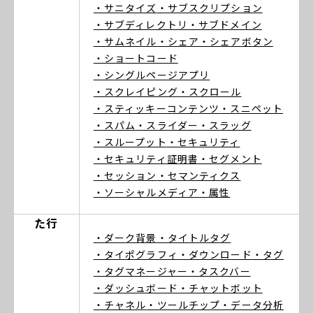
・サニタイズ
・サブスクリプション
・サブディレクトリ
・サブドメイン
・サムネイル
・シェア
・シェアボタン
・ショートコード
・シングルページアプリ
・スクレイピング
・スクロール
・スティッキーコンテンツ
・スニペット
・スパム
・スライダー
・スラッグ
・スループット
・セキュリティ
・セキュリティ証明書
・セグメント
・セッション
・セマンティクス
・ソーシャルメディア
・属性
た行
・ダーク背景
・タイトルタグ
・タイポグラフィ
・ダウンロード
・タグ
・タグマネージャー
・タスクバー
・ダッシュボード
・チャットボット
・チャネル
・ツールチップ
・データ分析