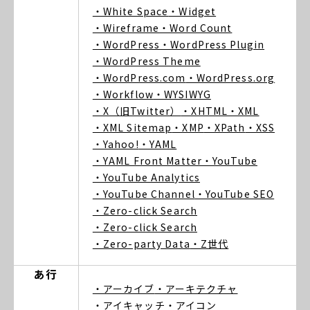
・White Space
・Widget
・Wireframe
・Word Count
・WordPress
・WordPress Plugin
・WordPress Theme
・WordPress.com
・WordPress.org
・Workflow
・WYSIWYG
・X（旧Twitter）
・XHTML
・XML
・XML Sitemap
・XMP
・XPath
・XSS
・Yahoo!
・YAML
・YAML Front Matter
・YouTube
・YouTube Analytics
・YouTube Channel
・YouTube SEO
・Zero-click Search
・Zero-click Search
・Zero-party Data
・Z世代
あ行
・アーカイブ
・アーキテクチャ
・アイキャッチ
・アイコン