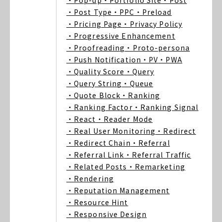
・Pop-up
・Portfolio Site
・Post
・Post Type
・PPC
・Preload
・Pricing Page
・Privacy Policy
・Progressive Enhancement
・Proofreading
・Proto-persona
・Push Notification
・PV
・PWA
・Quality Score
・Query
・Query String
・Queue
・Quote Block
・Ranking
・Ranking Factor
・Ranking Signal
・React
・Reader Mode
・Real User Monitoring
・Redirect
・Redirect Chain
・Referral
・Referral Link
・Referral Traffic
・Related Posts
・Remarketing
・Rendering
・Reputation Management
・Resource Hint
・Responsive Design