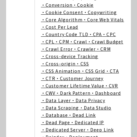
・Conversion
・Cookie
・Cookie Consent
・Copywriting
・Core Algorithm
・Core Web Vitals
・Cost Per Lead
・Country Code TLD
・CPA
・CPC
・CPL
・CPM
・Crawl
・Crawl Budget
・Crawl Error
・Crawler
・CRM
・Cross-device Tracking
・Cross-origin
・CSS
・CSS Animation
・CSS Grid
・CTA
・CTR
・Customer Journey
・Customer Lifetime Value
・CVR
・CWV
・Dark Pattern
・Dashboard
・Data Layer
・Data Privacy
・Data Scraping
・Data Studio
・Database
・Dead Link
・Dead Page
・Dedicated IP
・Dedicated Server
・Deep Link