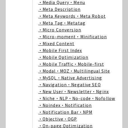
・Media Query
・Menu
・Meta Description
・Meta Keywords
・Meta Robot
・Meta Tag
・Metatag
・Micro Conversion
・Micro-moment
・Minification
・Mixed Content
・Mobile First Index
・Mobile Optimization
・Mobile Traffic
・Mobile-first
・Modal
・MOZ
・Multilingual Site
・MySQL
・Native Advertising
・Navigation
・Negative SEO
・New User
・Newsletter
・Nginx
・Niche
・NLP
・No-code
・Nofollow
・Noindex
・Notification
・Notification Bar
・NPM
・Objective
・OGP
・On-page Optimization