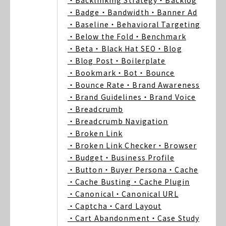
・Backlinking Strategy
・Backlog
・Badge
・Bandwidth
・Banner Ad
・Baseline
・Behavioral Targeting
・Below the Fold
・Benchmark
・Beta
・Black Hat SEO
・Blog
・Blog Post
・Boilerplate
・Bookmark
・Bot
・Bounce
・Bounce Rate
・Brand Awareness
・Brand Guidelines
・Brand Voice
・Breadcrumb
・Breadcrumb Navigation
・Broken Link
・Broken Link Checker
・Browser
・Budget
・Business Profile
・Button
・Buyer Persona
・Cache
・Cache Busting
・Cache Plugin
・Canonical
・Canonical URL
・Captcha
・Card Layout
・Cart Abandonment
・Case Study