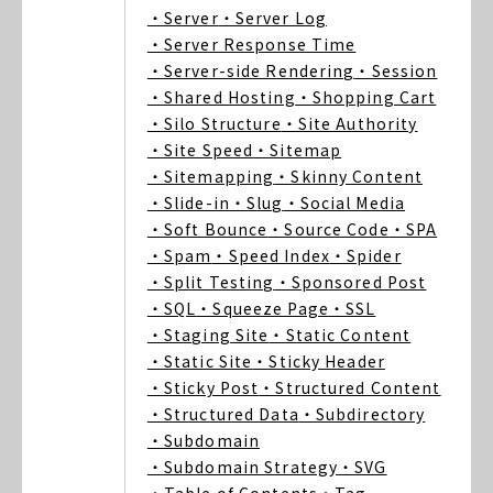
・Server
・Server Log
・Server Response Time
・Server-side Rendering
・Session
・Shared Hosting
・Shopping Cart
・Silo Structure
・Site Authority
・Site Speed
・Sitemap
・Sitemapping
・Skinny Content
・Slide-in
・Slug
・Social Media
・Soft Bounce
・Source Code
・SPA
・Spam
・Speed Index
・Spider
・Split Testing
・Sponsored Post
・SQL
・Squeeze Page
・SSL
・Staging Site
・Static Content
・Static Site
・Sticky Header
・Sticky Post
・Structured Content
・Structured Data
・Subdirectory
・Subdomain
・Subdomain Strategy
・SVG