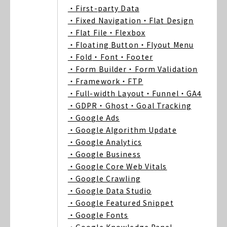
・First-party Data
・Fixed Navigation
・Flat Design
・Flat File
・Flexbox
・Floating Button
・Flyout Menu
・Fold
・Font
・Footer
・Form Builder
・Form Validation
・Framework
・FTP
・Full-width Layout
・Funnel
・GA4
・GDPR
・Ghost
・Goal Tracking
・Google Ads
・Google Algorithm Update
・Google Analytics
・Google Business
・Google Core Web Vitals
・Google Crawling
・Google Data Studio
・Google Featured Snippet
・Google Fonts