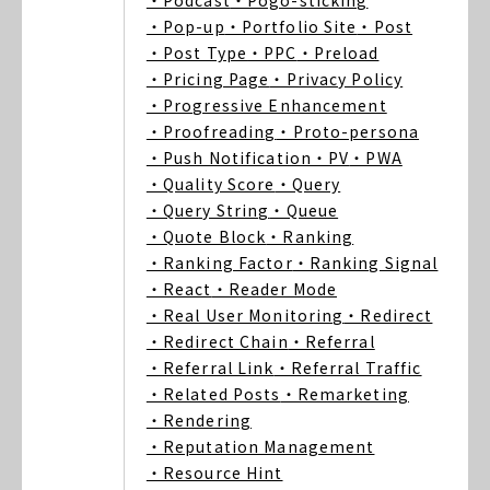
・Podcast
・Pogo-sticking
・Pop-up
・Portfolio Site
・Post
・Post Type
・PPC
・Preload
・Pricing Page
・Privacy Policy
・Progressive Enhancement
・Proofreading
・Proto-persona
・Push Notification
・PV
・PWA
・Quality Score
・Query
・Query String
・Queue
・Quote Block
・Ranking
・Ranking Factor
・Ranking Signal
・React
・Reader Mode
・Real User Monitoring
・Redirect
・Redirect Chain
・Referral
・Referral Link
・Referral Traffic
・Related Posts
・Remarketing
・Rendering
・Reputation Management
・Resource Hint