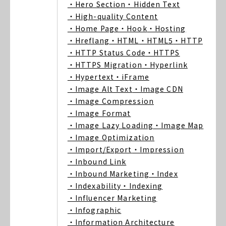
・Hero Section
・Hidden Text
・High-quality Content
・Home Page
・Hook
・Hosting
・Hreflang
・HTML
・HTML5
・HTTP
・HTTP Status Code
・HTTPS
・HTTPS Migration
・Hyperlink
・Hypertext
・iFrame
・Image Alt Text
・Image CDN
・Image Compression
・Image Format
・Image Lazy Loading
・Image Map
・Image Optimization
・Import/Export
・Impression
・Inbound Link
・Inbound Marketing
・Index
・Indexability
・Indexing
・Influencer Marketing
・Infographic
・Information Architecture