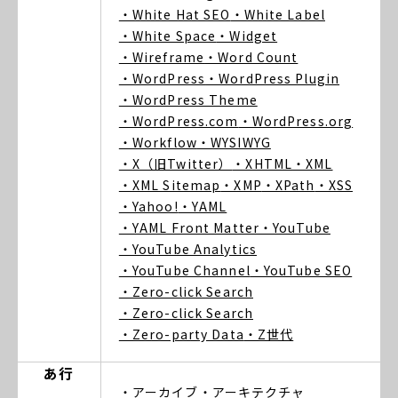
・White Hat SEO
・White Label
・White Space
・Widget
・Wireframe
・Word Count
・WordPress
・WordPress Plugin
・WordPress Theme
・WordPress.com
・WordPress.org
・Workflow
・WYSIWYG
・X（旧Twitter）
・XHTML
・XML
・XML Sitemap
・XMP
・XPath
・XSS
・Yahoo!
・YAML
・YAML Front Matter
・YouTube
・YouTube Analytics
・YouTube Channel
・YouTube SEO
・Zero-click Search
・Zero-click Search
・Zero-party Data
・Z世代
あ行
・アーカイブ
・アーキテクチャ