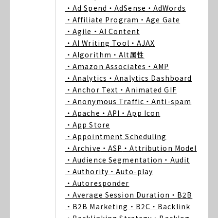
・Ad Spend
・AdSense
・AdWords
・Affiliate Program
・Age Gate
・Agile
・AI Content
・AI Writing Tool
・AJAX
・Algorithm
・Alt属性
・Amazon Associates
・AMP
・Analytics
・Analytics Dashboard
・Anchor Text
・Animated GIF
・Anonymous Traffic
・Anti-spam
・Apache
・API
・App Icon
・App Store
・Appointment Scheduling
・Archive
・ASP
・Attribution Model
・Audience Segmentation
・Audit
・Authority
・Auto-play
・Autoresponder
・Average Session Duration
・B2B
・B2B Marketing
・B2C
・Backlink