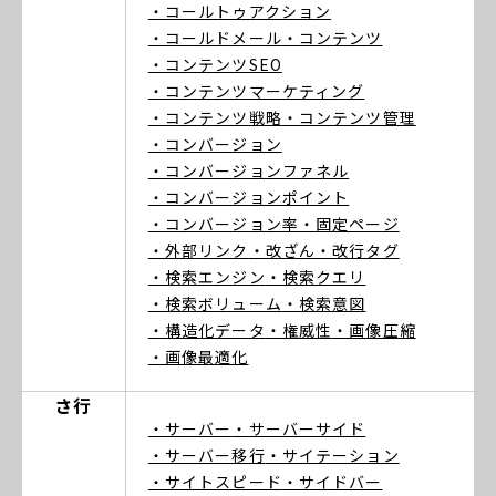
・コールトゥアクション
・コールドメール
・コンテンツ
・コンテンツSEO
・コンテンツマーケティング
・コンテンツ戦略
・コンテンツ管理
・コンバージョン
・コンバージョンファネル
・コンバージョンポイント
・コンバージョン率
・固定ページ
・外部リンク
・改ざん
・改行タグ
・検索エンジン
・検索クエリ
・検索ボリューム
・検索意図
・構造化データ
・権威性
・画像圧縮
・画像最適化
さ行
・サーバー
・サーバーサイド
・サーバー移行
・サイテーション
・サイトスピード
・サイドバー