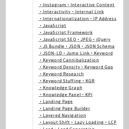
・Instagram
・Interactive Content
・Interactivity
・Internal Link
・Internationalization
・IP Address
・JavaScript
・JavaScript Framework
・JavaScript SEO
・JPEG
・jQuery
・JS Bundle
・JSON
・JSON Schema
・JSON-LD
・Jump Link
・Keyword
・Keyword Cannibalization
・Keyword Density
・Keyword Gap
・Keyword Research
・Keyword Stuffing
・KGR
・Knowledge Graph
・Knowledge Panel
・KPI
・Landing Page
・Landing Page Builder
・Layered Navigation
・Layout Shift
・Lazy Loading
・LCP