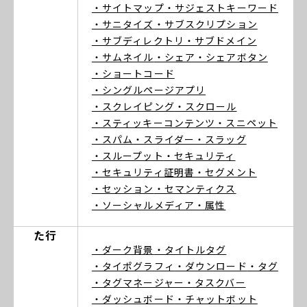
・サイトマップ
・サジェストキーワード
・サニタイズ
・サブスクリプション
・サブディレクトリ
・サブドメイン
・サムネイル
・シェア
・シェアボタン
・ショートコード
・シングルページアプリ
・スクレイピング
・スクロール
・スティッキーコンテンツ
・スニペット
・スパム
・スライダー
・スラッグ
・スループット
・セキュリティ
・セキュリティ証明書
・セグメント
・セッション
・セマンティクス
・ソーシャルメディア
・属性
た行
・ダーク背景
・タイトルタグ
・タイポグラフィ
・ダウンロード
・タグ
・タグマネージャー
・タスクバー
・ダッシュボード
・チャットボット