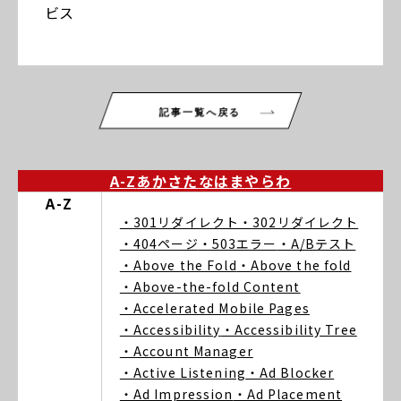
ビス
記事一覧へ戻る
A-Z
あ
か
さ
た
な
は
ま
や
ら
わ
A-Z
・301リダイレクト
・302リダイレクト
・404ページ
・503エラー
・A/Bテスト
・Above the Fold
・Above the fold
・Above-the-fold Content
・Accelerated Mobile Pages
・Accessibility
・Accessibility Tree
・Account Manager
・Active Listening
・Ad Blocker
・Ad Impression
・Ad Placement