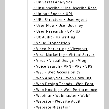
・Universal Analytics
・Unsubscribe
・Unsubscribe Rate
・Upload Speed
・URL
・URL Structure
・User Agent
・User Flow
・User Journey
・User Research
・UV
・UX
・UX Audit
・UX Writing
・Value Proposition
・Video Marketing
・Viewport
・Viral Marketing
・Virtual Server
・Virus
・Visual Design
・Vlog
・Voice Search
・VPN
・VPS
・VPS
・W3C
・Web Accessibility
・Web Analytics
・Web Crawling
・Web Design Trends
・Web Font
・Web Hosting
・Web Performance
・Webinar
・Webmaster
・WebP
・Website
・Website Audit
・Website Migration