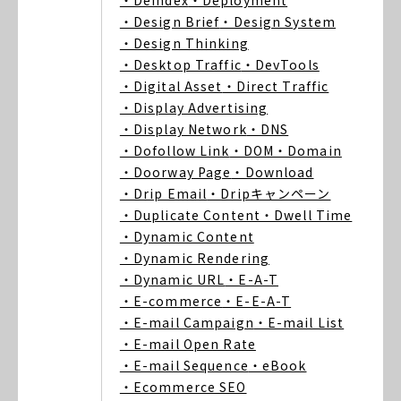
・Deindex
・Deployment
・Design Brief
・Design System
・Design Thinking
・Desktop Traffic
・DevTools
・Digital Asset
・Direct Traffic
・Display Advertising
・Display Network
・DNS
・Dofollow Link
・DOM
・Domain
・Doorway Page
・Download
・Drip Email
・Dripキャンペーン
・Duplicate Content
・Dwell Time
・Dynamic Content
・Dynamic Rendering
・Dynamic URL
・E-A-T
・E-commerce
・E-E-A-T
・E-mail Campaign
・E-mail List
・E-mail Open Rate
・E-mail Sequence
・eBook
・Ecommerce SEO