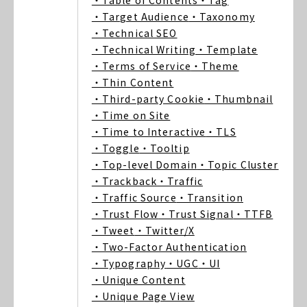
・Table of Contents
・Tag
・Target Audience
・Taxonomy
・Technical SEO
・Technical Writing
・Template
・Terms of Service
・Theme
・Thin Content
・Third-party Cookie
・Thumbnail
・Time on Site
・Time to Interactive
・TLS
・Toggle
・Tooltip
・Top-level Domain
・Topic Cluster
・Trackback
・Traffic
・Traffic Source
・Transition
・Trust Flow
・Trust Signal
・TTFB
・Tweet
・Twitter/X
・Two-Factor Authentication
・Typography
・UGC
・UI
・Unique Content
・Unique Page View