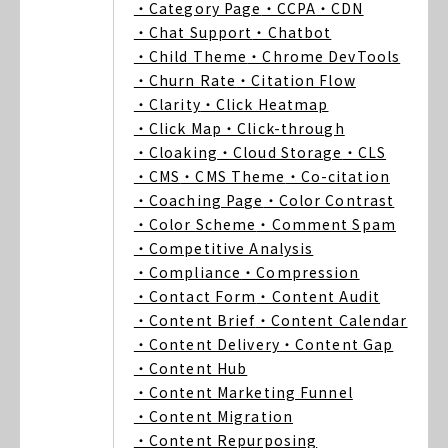
・Category Page
・CCPA
・CDN
・Chat Support
・Chatbot
・Child Theme
・Chrome DevTools
・Churn Rate
・Citation Flow
・Clarity
・Click Heatmap
・Click Map
・Click-through
・Cloaking
・Cloud Storage
・CLS
・CMS
・CMS Theme
・Co-citation
・Coaching Page
・Color Contrast
・Color Scheme
・Comment Spam
・Competitive Analysis
・Compliance
・Compression
・Contact Form
・Content Audit
・Content Brief
・Content Calendar
・Content Delivery
・Content Gap
・Content Hub
・Content Marketing Funnel
・Content Migration
・Content Repurposing