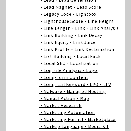
・Lead
・Lead Generation
・Lead Magnet
・Lead Score
・Legacy Code
・Lightbox
・Lighthouse Score
・Line Height
・Line Length
・Link
・Link Analysis
・Link Building
・Link Decay
・Link Equity
・Link Juice
・Link Profile
・Link Reclamation
・List Building
・Local Pack
・Local SEO
・Localization
・Log File Analysis
・Logo
・Long-form Content
・Long-tail Keyword
・LPO
・LTV
・Malware
・Managed Hosting
・Manual Action
・Map
・Market Research
・Marketing Automation
・Marketing Funnel
・Marketplace
・Markup Language
・Media Kit