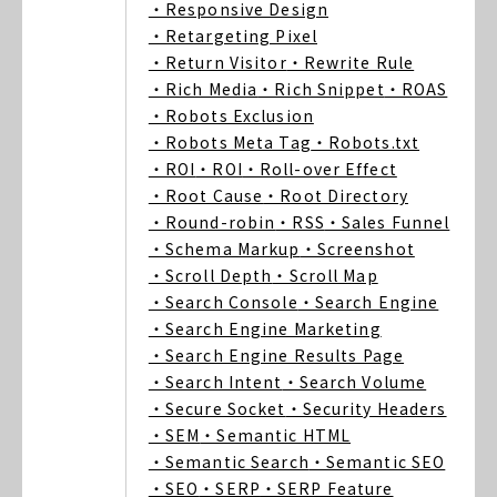
・Responsive Design
・Retargeting Pixel
・Return Visitor
・Rewrite Rule
・Rich Media
・Rich Snippet
・ROAS
・Robots Exclusion
・Robots Meta Tag
・Robots.txt
・ROI
・ROI
・Roll-over Effect
・Root Cause
・Root Directory
・Round-robin
・RSS
・Sales Funnel
・Schema Markup
・Screenshot
・Scroll Depth
・Scroll Map
・Search Console
・Search Engine
・Search Engine Marketing
・Search Engine Results Page
・Search Intent
・Search Volume
・Secure Socket
・Security Headers
・SEM
・Semantic HTML
・Semantic Search
・Semantic SEO
・SEO
・SERP
・SERP Feature