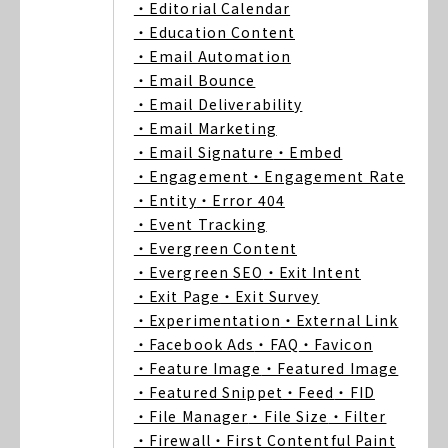
・Editorial Calendar
・Education Content
・Email Automation
・Email Bounce
・Email Deliverability
・Email Marketing
・Email Signature
・Embed
・Engagement
・Engagement Rate
・Entity
・Error 404
・Event Tracking
・Evergreen Content
・Evergreen SEO
・Exit Intent
・Exit Page
・Exit Survey
・Experimentation
・External Link
・Facebook Ads
・FAQ
・Favicon
・Feature Image
・Featured Image
・Featured Snippet
・Feed
・FID
・File Manager
・File Size
・Filter
・Firewall
・First Contentful Paint