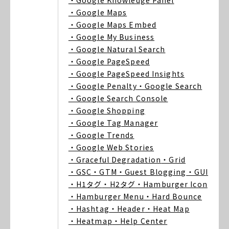
・Google Knowledge Panel
・Google Maps
・Google Maps Embed
・Google My Business
・Google Natural Search
・Google PageSpeed
・Google PageSpeed Insights
・Google Penalty
・Google Search
・Google Search Console
・Google Shopping
・Google Tag Manager
・Google Trends
・Google Web Stories
・Graceful Degradation
・Grid
・GSC
・GTM
・Guest Blogging
・GUI
・H1タグ
・H2タグ
・Hamburger Icon
・Hamburger Menu
・Hard Bounce
・Hashtag
・Header
・Heat Map
・Heatmap
・Help Center