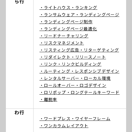
ら行
・ライトハウス
・ランキング
・ランサムウェア
・ランディングページ
・ランディングページ制作
・ランディングページ最適化
・リードナーチャリング
・リスクマネジメント
・リスティング広告
・リターゲティング
・リダイレクト
・リリースノート
・リンク
・リンクビルディング
・ルーティング
・レスポンシブデザイン
・レンタルサーバー
・ローカル環境
・ロールオーバー
・ロゴデザイン
・ロリポップ
・ロングテールキーワード
・離脱率
わ行
・ワードプレス
・ワイヤーフレーム
・ワンカラムレイアウト