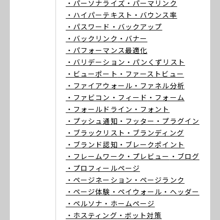
・パーソナライズ
・パーマリンク
・ハイパーテキスト
・バウンス率
・パスワード
・バックアップ
・バックリンク
・バナー
・パフォーマンス最適化
・バリデーション
・パンくずリスト
・ビューポート
・ファーストビュー
・ファイアウォール
・ファネル分析
・ファビコン
・フィード
・フォーム
・フォールドライン
・フォント
・プッシュ通知
・フッター
・プラグイン
・ブラックリスト
・ブランディング
・ブランド認知
・ブレークポイント
・フレームワーク
・プレビュー
・ブログ
・プロフィールページ
・ページネーション
・ページランク
・ページ体験
・ペイウォール
・ヘッダー
・ペルソナ
・ホームページ
・ホスティング
・ボット対策