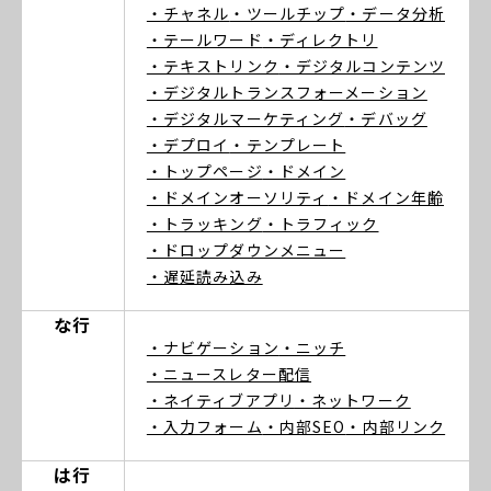
・チャネル
・ツールチップ
・データ分析
・テールワード
・ディレクトリ
・テキストリンク
・デジタルコンテンツ
・デジタルトランスフォーメーション
・デジタルマーケティング
・デバッグ
・デプロイ
・テンプレート
・トップページ
・ドメイン
・ドメインオーソリティ
・ドメイン年齢
・トラッキング
・トラフィック
・ドロップダウンメニュー
・遅延読み込み
な行
・ナビゲーション
・ニッチ
・ニュースレター配信
・ネイティブアプリ
・ネットワーク
・入力フォーム
・内部SEO
・内部リンク
は行