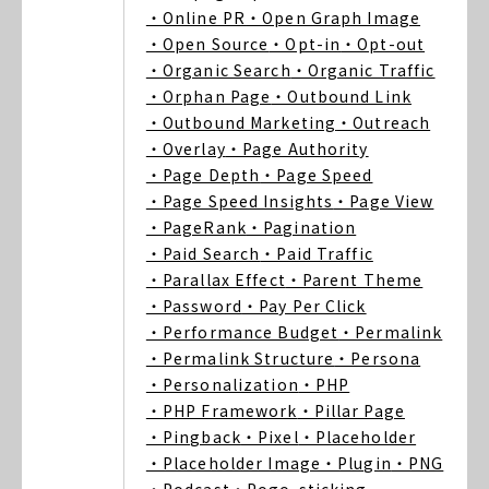
・Online PR
・Open Graph Image
・Open Source
・Opt-in
・Opt-out
・Organic Search
・Organic Traffic
・Orphan Page
・Outbound Link
・Outbound Marketing
・Outreach
・Overlay
・Page Authority
・Page Depth
・Page Speed
・Page Speed Insights
・Page View
・PageRank
・Pagination
・Paid Search
・Paid Traffic
・Parallax Effect
・Parent Theme
・Password
・Pay Per Click
・Performance Budget
・Permalink
・Permalink Structure
・Persona
・Personalization
・PHP
・PHP Framework
・Pillar Page
・Pingback
・Pixel
・Placeholder
・Placeholder Image
・Plugin
・PNG