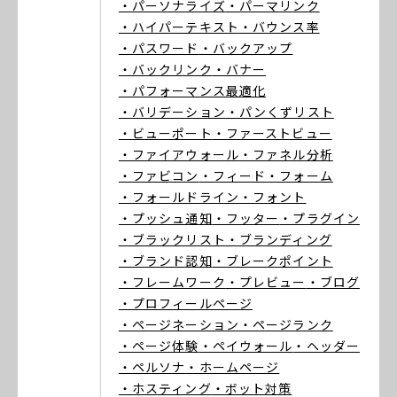
・パーソナライズ
・パーマリンク
・ハイパーテキスト
・バウンス率
・パスワード
・バックアップ
・バックリンク
・バナー
・パフォーマンス最適化
・バリデーション
・パンくずリスト
・ビューポート
・ファーストビュー
・ファイアウォール
・ファネル分析
・ファビコン
・フィード
・フォーム
・フォールドライン
・フォント
・プッシュ通知
・フッター
・プラグイン
・ブラックリスト
・ブランディング
・ブランド認知
・ブレークポイント
・フレームワーク
・プレビュー
・ブログ
・プロフィールページ
・ページネーション
・ページランク
・ページ体験
・ペイウォール
・ヘッダー
・ペルソナ
・ホームページ
・ホスティング
・ボット対策