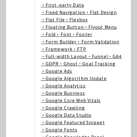
・First-party Data
・Fixed Navigation
・Flat Design
・Flat File
・Flexbox
・Floating Button
・Flyout Menu
・Fold
・Font
・Footer
・Form Builder
・Form Validation
・Framework
・FTP
・Full-width Layout
・Funnel
・GA4
・GDPR
・Ghost
・Goal Tracking
・Google Ads
・Google Algorithm Update
・Google Analytics
・Google Business
・Google Core Web Vitals
・Google Crawling
・Google Data Studio
・Google Featured Snippet
・Google Fonts