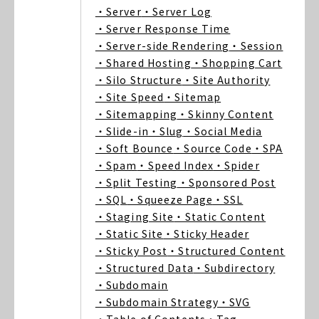
・Server
・Server Log
・Server Response Time
・Server-side Rendering
・Session
・Shared Hosting
・Shopping Cart
・Silo Structure
・Site Authority
・Site Speed
・Sitemap
・Sitemapping
・Skinny Content
・Slide-in
・Slug
・Social Media
・Soft Bounce
・Source Code
・SPA
・Spam
・Speed Index
・Spider
・Split Testing
・Sponsored Post
・SQL
・Squeeze Page
・SSL
・Staging Site
・Static Content
・Static Site
・Sticky Header
・Sticky Post
・Structured Content
・Structured Data
・Subdirectory
・Subdomain
・Subdomain Strategy
・SVG