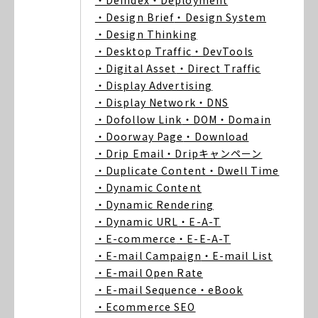
・Deindex
・Deployment
・Design Brief
・Design System
・Design Thinking
・Desktop Traffic
・DevTools
・Digital Asset
・Direct Traffic
・Display Advertising
・Display Network
・DNS
・Dofollow Link
・DOM
・Domain
・Doorway Page
・Download
・Drip Email
・Dripキャンペーン
・Duplicate Content
・Dwell Time
・Dynamic Content
・Dynamic Rendering
・Dynamic URL
・E-A-T
・E-commerce
・E-E-A-T
・E-mail Campaign
・E-mail List
・E-mail Open Rate
・E-mail Sequence
・eBook
・Ecommerce SEO