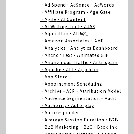
・Ad Spend
・AdSense
・AdWords
・Affiliate Program
・Age Gate
・Agile
・AI Content
・AI Writing Tool
・AJAX
・Algorithm
・Alt属性
・Amazon Associates
・AMP
・Analytics
・Analytics Dashboard
・Anchor Text
・Animated GIF
・Anonymous Traffic
・Anti-spam
・Apache
・API
・App Icon
・App Store
・Appointment Scheduling
・Archive
・ASP
・Attribution Model
・Audience Segmentation
・Audit
・Authority
・Auto-play
・Autoresponder
・Average Session Duration
・B2B
・B2B Marketing
・B2C
・Backlink