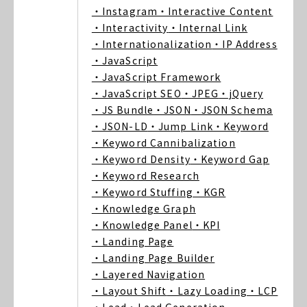
・Instagram
・Interactive Content
・Interactivity
・Internal Link
・Internationalization
・IP Address
・JavaScript
・JavaScript Framework
・JavaScript SEO
・JPEG
・jQuery
・JS Bundle
・JSON
・JSON Schema
・JSON-LD
・Jump Link
・Keyword
・Keyword Cannibalization
・Keyword Density
・Keyword Gap
・Keyword Research
・Keyword Stuffing
・KGR
・Knowledge Graph
・Knowledge Panel
・KPI
・Landing Page
・Landing Page Builder
・Layered Navigation
・Layout Shift
・Lazy Loading
・LCP