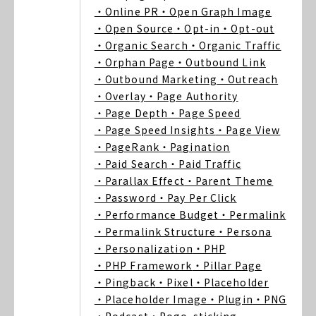
・Online PR
・Open Graph Image
・Open Source
・Opt-in
・Opt-out
・Organic Search
・Organic Traffic
・Orphan Page
・Outbound Link
・Outbound Marketing
・Outreach
・Overlay
・Page Authority
・Page Depth
・Page Speed
・Page Speed Insights
・Page View
・PageRank
・Pagination
・Paid Search
・Paid Traffic
・Parallax Effect
・Parent Theme
・Password
・Pay Per Click
・Performance Budget
・Permalink
・Permalink Structure
・Persona
・Personalization
・PHP
・PHP Framework
・Pillar Page
・Pingback
・Pixel
・Placeholder
・Placeholder Image
・Plugin
・PNG