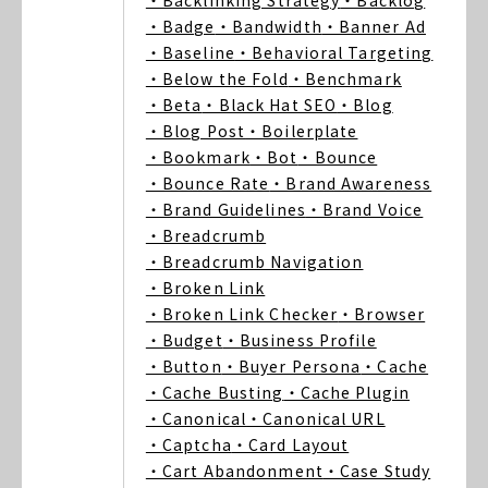
・Backlinking Strategy
・Backlog
・Badge
・Bandwidth
・Banner Ad
・Baseline
・Behavioral Targeting
・Below the Fold
・Benchmark
・Beta
・Black Hat SEO
・Blog
・Blog Post
・Boilerplate
・Bookmark
・Bot
・Bounce
・Bounce Rate
・Brand Awareness
・Brand Guidelines
・Brand Voice
・Breadcrumb
・Breadcrumb Navigation
・Broken Link
・Broken Link Checker
・Browser
・Budget
・Business Profile
・Button
・Buyer Persona
・Cache
・Cache Busting
・Cache Plugin
・Canonical
・Canonical URL
・Captcha
・Card Layout
・Cart Abandonment
・Case Study