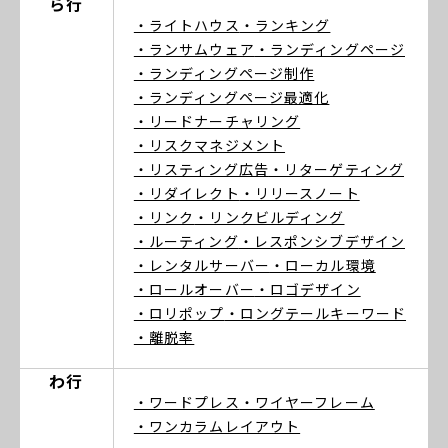
ら行
・ライトハウス
・ランキング
・ランサムウェア
・ランディングページ
・ランディングページ制作
・ランディングページ最適化
・リードナーチャリング
・リスクマネジメント
・リスティング広告
・リターゲティング
・リダイレクト
・リリースノート
・リンク
・リンクビルディング
・ルーティング
・レスポンシブデザイン
・レンタルサーバー
・ローカル環境
・ロールオーバー
・ロゴデザイン
・ロリポップ
・ロングテールキーワード
・離脱率
わ行
・ワードプレス
・ワイヤーフレーム
・ワンカラムレイアウト