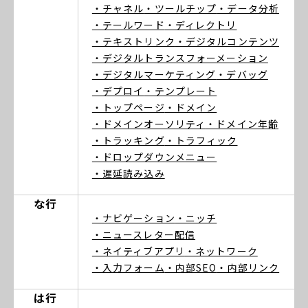
・チャネル
・ツールチップ
・データ分析
・テールワード
・ディレクトリ
・テキストリンク
・デジタルコンテンツ
・デジタルトランスフォーメーション
・デジタルマーケティング
・デバッグ
・デプロイ
・テンプレート
・トップページ
・ドメイン
・ドメインオーソリティ
・ドメイン年齢
・トラッキング
・トラフィック
・ドロップダウンメニュー
・遅延読み込み
な行
・ナビゲーション
・ニッチ
・ニュースレター配信
・ネイティブアプリ
・ネットワーク
・入力フォーム
・内部SEO
・内部リンク
は行