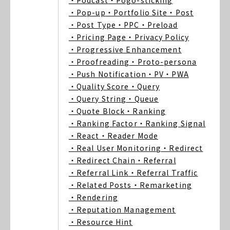
・Podcast
・Pogo-sticking
・Pop-up
・Portfolio Site
・Post
・Post Type
・PPC
・Preload
・Pricing Page
・Privacy Policy
・Progressive Enhancement
・Proofreading
・Proto-persona
・Push Notification
・PV
・PWA
・Quality Score
・Query
・Query String
・Queue
・Quote Block
・Ranking
・Ranking Factor
・Ranking Signal
・React
・Reader Mode
・Real User Monitoring
・Redirect
・Redirect Chain
・Referral
・Referral Link
・Referral Traffic
・Related Posts
・Remarketing
・Rendering
・Reputation Management
・Resource Hint