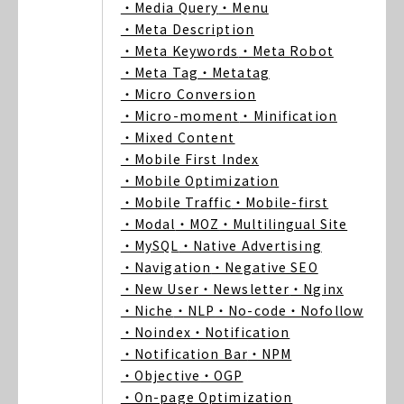
・Media Query
・Menu
・Meta Description
・Meta Keywords
・Meta Robot
・Meta Tag
・Metatag
・Micro Conversion
・Micro-moment
・Minification
・Mixed Content
・Mobile First Index
・Mobile Optimization
・Mobile Traffic
・Mobile-first
・Modal
・MOZ
・Multilingual Site
・MySQL
・Native Advertising
・Navigation
・Negative SEO
・New User
・Newsletter
・Nginx
・Niche
・NLP
・No-code
・Nofollow
・Noindex
・Notification
・Notification Bar
・NPM
・Objective
・OGP
・On-page Optimization