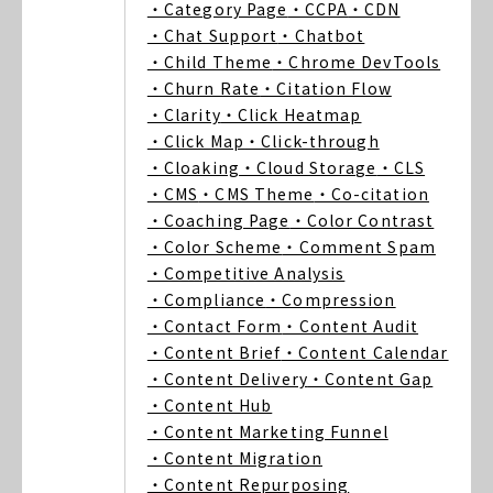
・Category Page
・CCPA
・CDN
・Chat Support
・Chatbot
・Child Theme
・Chrome DevTools
・Churn Rate
・Citation Flow
・Clarity
・Click Heatmap
・Click Map
・Click-through
・Cloaking
・Cloud Storage
・CLS
・CMS
・CMS Theme
・Co-citation
・Coaching Page
・Color Contrast
・Color Scheme
・Comment Spam
・Competitive Analysis
・Compliance
・Compression
・Contact Form
・Content Audit
・Content Brief
・Content Calendar
・Content Delivery
・Content Gap
・Content Hub
・Content Marketing Funnel
・Content Migration
・Content Repurposing