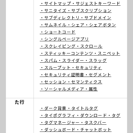
・サイトマップ
・サジェストキーワード
・サニタイズ
・サブスクリプション
・サブディレクトリ
・サブドメイン
・サムネイル
・シェア
・シェアボタン
・ショートコード
・シングルページアプリ
・スクレイピング
・スクロール
・スティッキーコンテンツ
・スニペット
・スパム
・スライダー
・スラッグ
・スループット
・セキュリティ
・セキュリティ証明書
・セグメント
・セッション
・セマンティクス
・ソーシャルメディア
・属性
た行
・ダーク背景
・タイトルタグ
・タイポグラフィ
・ダウンロード
・タグ
・タグマネージャー
・タスクバー
・ダッシュボード
・チャットボット