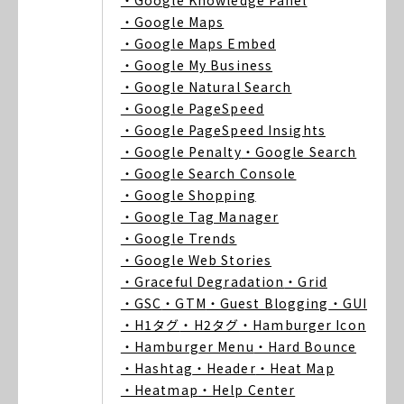
・Google Knowledge Panel
・Google Maps
・Google Maps Embed
・Google My Business
・Google Natural Search
・Google PageSpeed
・Google PageSpeed Insights
・Google Penalty
・Google Search
・Google Search Console
・Google Shopping
・Google Tag Manager
・Google Trends
・Google Web Stories
・Graceful Degradation
・Grid
・GSC
・GTM
・Guest Blogging
・GUI
・H1タグ
・H2タグ
・Hamburger Icon
・Hamburger Menu
・Hard Bounce
・Hashtag
・Header
・Heat Map
・Heatmap
・Help Center