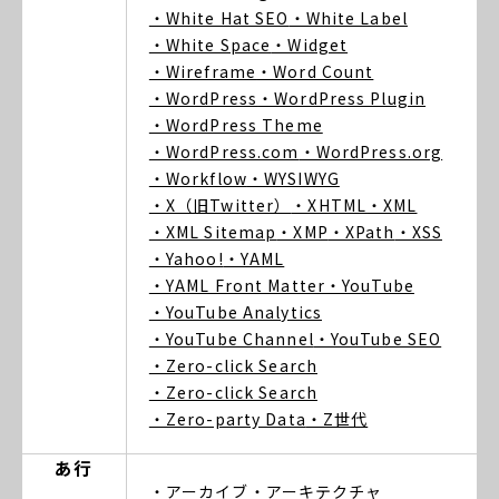
・White Hat SEO
・White Label
・White Space
・Widget
・Wireframe
・Word Count
・WordPress
・WordPress Plugin
・WordPress Theme
・WordPress.com
・WordPress.org
・Workflow
・WYSIWYG
・X（旧Twitter）
・XHTML
・XML
・XML Sitemap
・XMP
・XPath
・XSS
・Yahoo!
・YAML
・YAML Front Matter
・YouTube
・YouTube Analytics
・YouTube Channel
・YouTube SEO
・Zero-click Search
・Zero-click Search
・Zero-party Data
・Z世代
あ行
・アーカイブ
・アーキテクチャ