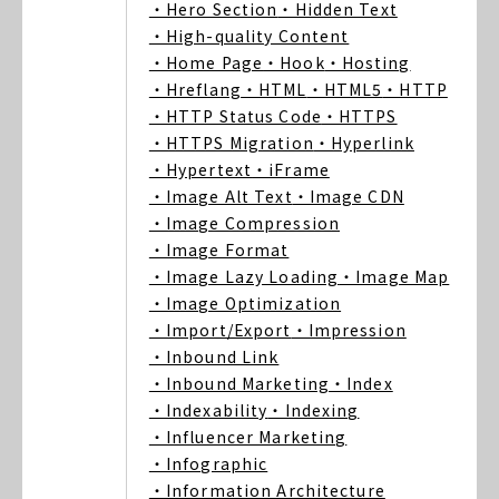
・Hero Section
・Hidden Text
・High-quality Content
・Home Page
・Hook
・Hosting
・Hreflang
・HTML
・HTML5
・HTTP
・HTTP Status Code
・HTTPS
・HTTPS Migration
・Hyperlink
・Hypertext
・iFrame
・Image Alt Text
・Image CDN
・Image Compression
・Image Format
・Image Lazy Loading
・Image Map
・Image Optimization
・Import/Export
・Impression
・Inbound Link
・Inbound Marketing
・Index
・Indexability
・Indexing
・Influencer Marketing
・Infographic
・Information Architecture