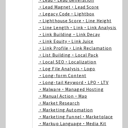
・Lead
・Lead Generation
・Lead Magnet
・Lead Score
・Legacy Code
・Lightbox
・Lighthouse Score
・Line Height
・Line Length
・Link
・Link Analysis
・Link Building
・Link Decay
・Link Equity
・Link Juice
・Link Profile
・Link Reclamation
・List Building
・Local Pack
・Local SEO
・Localization
・Log File Analysis
・Logo
・Long-form Content
・Long-tail Keyword
・LPO
・LTV
・Malware
・Managed Hosting
・Manual Action
・Map
・Market Research
・Marketing Automation
・Marketing Funnel
・Marketplace
・Markup Language
・Media Kit