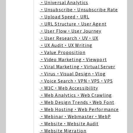
・Universal Analytics
・Unsubscribe
・Unsubscribe Rate
・Upload Speed
・URL
・URL Structure
・User Agent
・User Flow
・User Journey
・User Research
・UV
・UX
・UX Audit
・UX Writing
・Value Proposition
・Video Marketing
・Viewport
・Viral Marketing
・Virtual Server
・Virus
・Visual Design
・Vlog
・Voice Search
・VPN
・VPS
・VPS
・W3C
・Web Accessibility
・Web Analytics
・Web Crawling
・Web Design Trends
・Web Font
・Web Hosting
・Web Performance
・Webinar
・Webmaster
・WebP
・Website
・Website Audit
・Website Migration