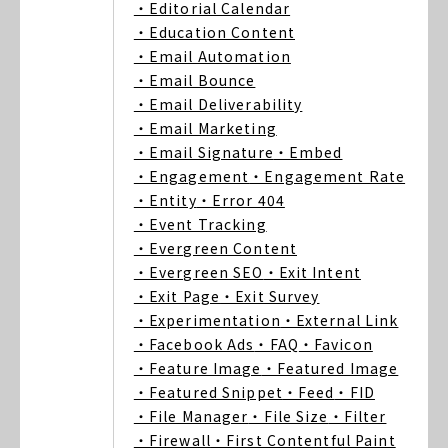
・Editorial Calendar
・Education Content
・Email Automation
・Email Bounce
・Email Deliverability
・Email Marketing
・Email Signature
・Embed
・Engagement
・Engagement Rate
・Entity
・Error 404
・Event Tracking
・Evergreen Content
・Evergreen SEO
・Exit Intent
・Exit Page
・Exit Survey
・Experimentation
・External Link
・Facebook Ads
・FAQ
・Favicon
・Feature Image
・Featured Image
・Featured Snippet
・Feed
・FID
・File Manager
・File Size
・Filter
・Firewall
・First Contentful Paint