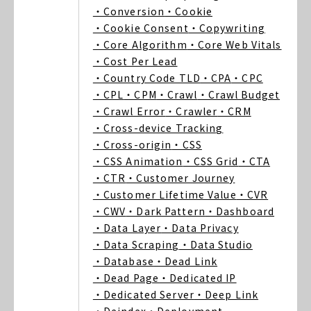
・Conversion
・Cookie
・Cookie Consent
・Copywriting
・Core Algorithm
・Core Web Vitals
・Cost Per Lead
・Country Code TLD
・CPA
・CPC
・CPL
・CPM
・Crawl
・Crawl Budget
・Crawl Error
・Crawler
・CRM
・Cross-device Tracking
・Cross-origin
・CSS
・CSS Animation
・CSS Grid
・CTA
・CTR
・Customer Journey
・Customer Lifetime Value
・CVR
・CWV
・Dark Pattern
・Dashboard
・Data Layer
・Data Privacy
・Data Scraping
・Data Studio
・Database
・Dead Link
・Dead Page
・Dedicated IP
・Dedicated Server
・Deep Link