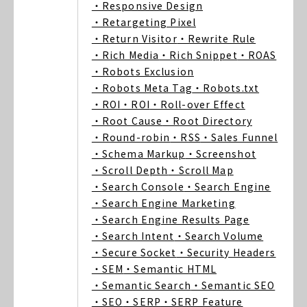
・Responsive Design
・Retargeting Pixel
・Return Visitor
・Rewrite Rule
・Rich Media
・Rich Snippet
・ROAS
・Robots Exclusion
・Robots Meta Tag
・Robots.txt
・ROI
・ROI
・Roll-over Effect
・Root Cause
・Root Directory
・Round-robin
・RSS
・Sales Funnel
・Schema Markup
・Screenshot
・Scroll Depth
・Scroll Map
・Search Console
・Search Engine
・Search Engine Marketing
・Search Engine Results Page
・Search Intent
・Search Volume
・Secure Socket
・Security Headers
・SEM
・Semantic HTML
・Semantic Search
・Semantic SEO
・SEO
・SERP
・SERP Feature