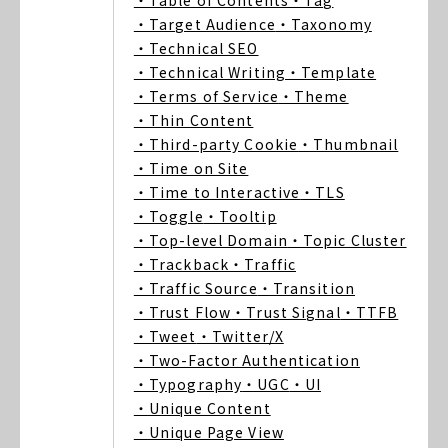
・Table of Contents
・Tag
・Target Audience
・Taxonomy
・Technical SEO
・Technical Writing
・Template
・Terms of Service
・Theme
・Thin Content
・Third-party Cookie
・Thumbnail
・Time on Site
・Time to Interactive
・TLS
・Toggle
・Tooltip
・Top-level Domain
・Topic Cluster
・Trackback
・Traffic
・Traffic Source
・Transition
・Trust Flow
・Trust Signal
・TTFB
・Tweet
・Twitter/X
・Two-Factor Authentication
・Typography
・UGC
・UI
・Unique Content
・Unique Page View