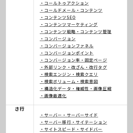
・コールトゥアクション
・コールドメール
・コンテンツ
・コンテンツSEO
・コンテンツマーケティング
・コンテンツ戦略
・コンテンツ管理
・コンバージョン
・コンバージョンファネル
・コンバージョンポイント
・コンバージョン率
・固定ページ
・外部リンク
・改ざん
・改行タグ
・検索エンジン
・検索クエリ
・検索ボリューム
・検索意図
・構造化データ
・権威性
・画像圧縮
・画像最適化
さ行
・サーバー
・サーバーサイド
・サーバー移行
・サイテーション
・サイトスピード
・サイドバー