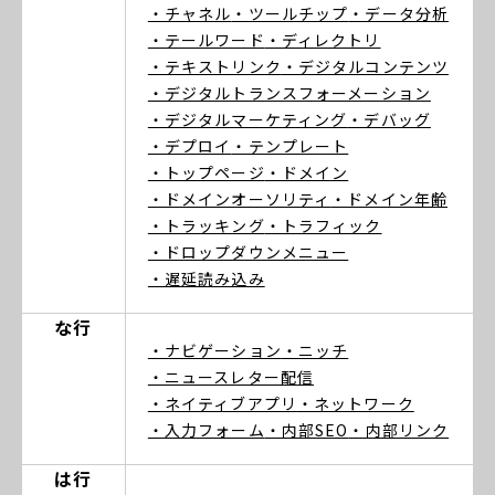
・チャネル
・ツールチップ
・データ分析
・テールワード
・ディレクトリ
・テキストリンク
・デジタルコンテンツ
・デジタルトランスフォーメーション
・デジタルマーケティング
・デバッグ
・デプロイ
・テンプレート
・トップページ
・ドメイン
・ドメインオーソリティ
・ドメイン年齢
・トラッキング
・トラフィック
・ドロップダウンメニュー
・遅延読み込み
な行
・ナビゲーション
・ニッチ
・ニュースレター配信
・ネイティブアプリ
・ネットワーク
・入力フォーム
・内部SEO
・内部リンク
は行