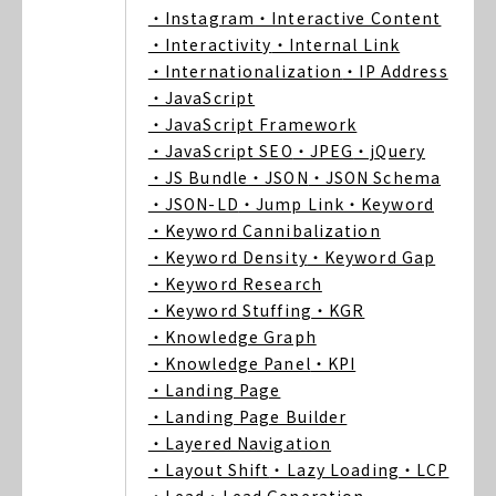
・Instagram
・Interactive Content
・Interactivity
・Internal Link
・Internationalization
・IP Address
・JavaScript
・JavaScript Framework
・JavaScript SEO
・JPEG
・jQuery
・JS Bundle
・JSON
・JSON Schema
・JSON-LD
・Jump Link
・Keyword
・Keyword Cannibalization
・Keyword Density
・Keyword Gap
・Keyword Research
・Keyword Stuffing
・KGR
・Knowledge Graph
・Knowledge Panel
・KPI
・Landing Page
・Landing Page Builder
・Layered Navigation
・Layout Shift
・Lazy Loading
・LCP