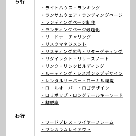
ら行
・ライトハウス
・ランキング
・ランサムウェア
・ランディングページ
・ランディングページ制作
・ランディングページ最適化
・リードナーチャリング
・リスクマネジメント
・リスティング広告
・リターゲティング
・リダイレクト
・リリースノート
・リンク
・リンクビルディング
・ルーティング
・レスポンシブデザイン
・レンタルサーバー
・ローカル環境
・ロールオーバー
・ロゴデザイン
・ロリポップ
・ロングテールキーワード
・離脱率
わ行
・ワードプレス
・ワイヤーフレーム
・ワンカラムレイアウト