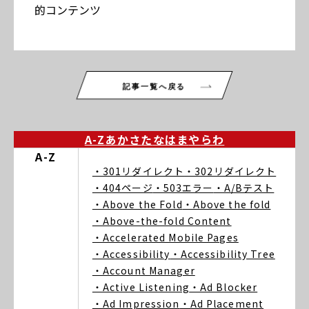
的コンテンツ
記事一覧へ戻る
A-Z
あ
か
さ
た
な
は
ま
や
ら
わ
A-Z
・301リダイレクト
・302リダイレクト
・404ページ
・503エラー
・A/Bテスト
・Above the Fold
・Above the fold
・Above-the-fold Content
・Accelerated Mobile Pages
・Accessibility
・Accessibility Tree
・Account Manager
・Active Listening
・Ad Blocker
・Ad Impression
・Ad Placement