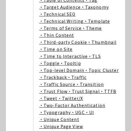
・Table of Contents
・Tag
・Target Audience
・Taxonomy
・Technical SEO
・Technical Writing
・Template
・Terms of Service
・Theme
・Thin Content
・Third-party Cookie
・Thumbnail
・Time on Site
・Time to Interactive
・TLS
・Toggle
・Tooltip
・Top-level Domain
・Topic Cluster
・Trackback
・Traffic
・Traffic Source
・Transition
・Trust Flow
・Trust Signal
・TTFB
・Tweet
・Twitter/X
・Two-Factor Authentication
・Typography
・UGC
・UI
・Unique Content
・Unique Page View