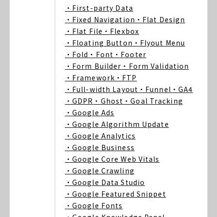
・First-party Data
・Fixed Navigation
・Flat Design
・Flat File
・Flexbox
・Floating Button
・Flyout Menu
・Fold
・Font
・Footer
・Form Builder
・Form Validation
・Framework
・FTP
・Full-width Layout
・Funnel
・GA4
・GDPR
・Ghost
・Goal Tracking
・Google Ads
・Google Algorithm Update
・Google Analytics
・Google Business
・Google Core Web Vitals
・Google Crawling
・Google Data Studio
・Google Featured Snippet
・Google Fonts