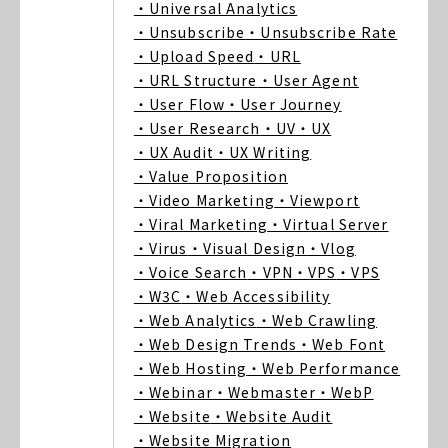
・Universal Analytics
・Unsubscribe
・Unsubscribe Rate
・Upload Speed
・URL
・URL Structure
・User Agent
・User Flow
・User Journey
・User Research
・UV
・UX
・UX Audit
・UX Writing
・Value Proposition
・Video Marketing
・Viewport
・Viral Marketing
・Virtual Server
・Virus
・Visual Design
・Vlog
・Voice Search
・VPN
・VPS
・VPS
・W3C
・Web Accessibility
・Web Analytics
・Web Crawling
・Web Design Trends
・Web Font
・Web Hosting
・Web Performance
・Webinar
・Webmaster
・WebP
・Website
・Website Audit
・Website Migration