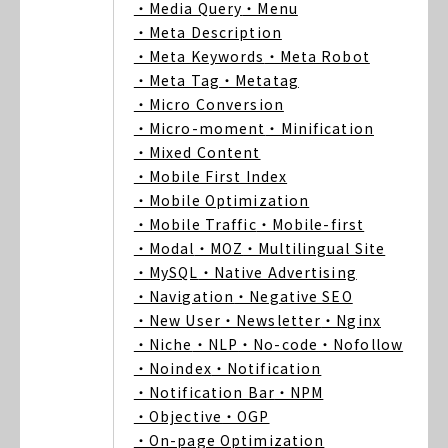
・Media Query
・Menu
・Meta Description
・Meta Keywords
・Meta Robot
・Meta Tag
・Metatag
・Micro Conversion
・Micro-moment
・Minification
・Mixed Content
・Mobile First Index
・Mobile Optimization
・Mobile Traffic
・Mobile-first
・Modal
・MOZ
・Multilingual Site
・MySQL
・Native Advertising
・Navigation
・Negative SEO
・New User
・Newsletter
・Nginx
・Niche
・NLP
・No-code
・Nofollow
・Noindex
・Notification
・Notification Bar
・NPM
・Objective
・OGP
・On-page Optimization