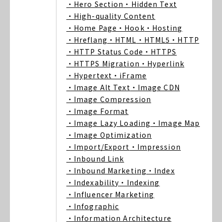
・Hero Section
・Hidden Text
・High-quality Content
・Home Page
・Hook
・Hosting
・Hreflang
・HTML
・HTML5
・HTTP
・HTTP Status Code
・HTTPS
・HTTPS Migration
・Hyperlink
・Hypertext
・iFrame
・Image Alt Text
・Image CDN
・Image Compression
・Image Format
・Image Lazy Loading
・Image Map
・Image Optimization
・Import/Export
・Impression
・Inbound Link
・Inbound Marketing
・Index
・Indexability
・Indexing
・Influencer Marketing
・Infographic
・Information Architecture