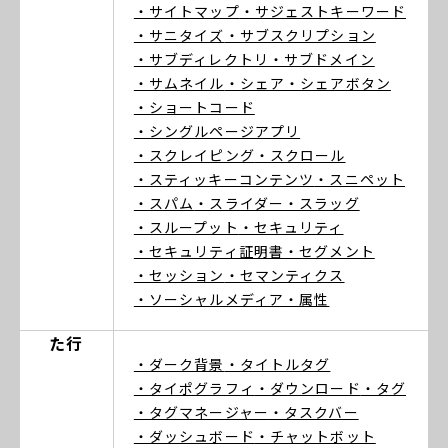
・サイトマップ
・サジェストキーワード
・サニタイズ
・サブスクリプション
・サブディレクトリ
・サブドメイン
・サムネイル
・シェア
・シェアボタン
・ショートコード
・シングルページアプリ
・スクレイピング
・スクロール
・スティッキーコンテンツ
・スニペット
・スパム
・スライダー
・スラッグ
・スループット
・セキュリティ
・セキュリティ証明書
・セグメント
・セッション
・セマンティクス
・ソーシャルメディア
・属性
た行
・ダーク背景
・タイトルタグ
・タイポグラフィ
・ダウンロード
・タグ
・タグマネージャー
・タスクバー
・ダッシュボード
・チャットボット