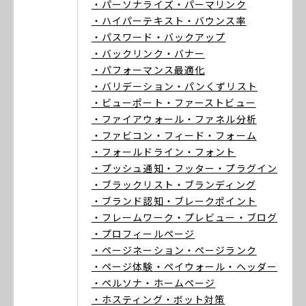
・パーソナライズ
・パーマリンク
・ハイパーテキスト
・バウンス率
・パスワード
・バックアップ
・バックリンク
・バナー
・パフォーマンス最適化
・バリデーション
・パンくずリスト
・ビューポート
・ファーストビュー
・ファイアウォール
・ファネル分析
・ファビコン
・フィード
・フォーム
・フォールドライン
・フォント
・プッシュ通知
・フッター
・プラグイン
・ブラックリスト
・ブランディング
・ブランド認知
・ブレークポイント
・フレームワーク
・プレビュー
・ブログ
・プロフィールページ
・ページネーション
・ページランク
・ページ体験
・ペイウォール
・ヘッダー
・ペルソナ
・ホームページ
・ホスティング
・ボット対策