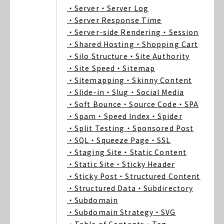
・Server
・Server Log
・Server Response Time
・Server-side Rendering
・Session
・Shared Hosting
・Shopping Cart
・Silo Structure
・Site Authority
・Site Speed
・Sitemap
・Sitemapping
・Skinny Content
・Slide-in
・Slug
・Social Media
・Soft Bounce
・Source Code
・SPA
・Spam
・Speed Index
・Spider
・Split Testing
・Sponsored Post
・SQL
・Squeeze Page
・SSL
・Staging Site
・Static Content
・Static Site
・Sticky Header
・Sticky Post
・Structured Content
・Structured Data
・Subdirectory
・Subdomain
・Subdomain Strategy
・SVG