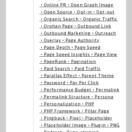
・Online PR
・Open Graph Image
・Open Source
・Opt-in
・Opt-out
・Organic Search
・Organic Traffic
・Orphan Page
・Outbound Link
・Outbound Marketing
・Outreach
・Overlay
・Page Authority
・Page Depth
・Page Speed
・Page Speed Insights
・Page View
・PageRank
・Pagination
・Paid Search
・Paid Traffic
・Parallax Effect
・Parent Theme
・Password
・Pay Per Click
・Performance Budget
・Permalink
・Permalink Structure
・Persona
・Personalization
・PHP
・PHP Framework
・Pillar Page
・Pingback
・Pixel
・Placeholder
・Placeholder Image
・Plugin
・PNG