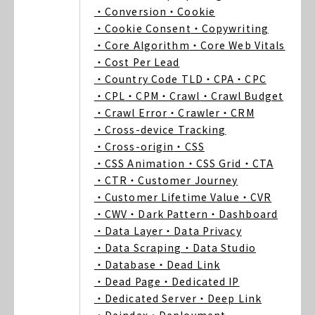
・Conversion
・Cookie
・Cookie Consent
・Copywriting
・Core Algorithm
・Core Web Vitals
・Cost Per Lead
・Country Code TLD
・CPA
・CPC
・CPL
・CPM
・Crawl
・Crawl Budget
・Crawl Error
・Crawler
・CRM
・Cross-device Tracking
・Cross-origin
・CSS
・CSS Animation
・CSS Grid
・CTA
・CTR
・Customer Journey
・Customer Lifetime Value
・CVR
・CWV
・Dark Pattern
・Dashboard
・Data Layer
・Data Privacy
・Data Scraping
・Data Studio
・Database
・Dead Link
・Dead Page
・Dedicated IP
・Dedicated Server
・Deep Link