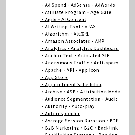
・Ad Spend
・AdSense
・AdWords
・Affiliate Program
・Age Gate
・Agile
・AI Content
・AI Writing Tool
・AJAX
・Algorithm
・Alt属性
・Amazon Associates
・AMP
・Analytics
・Analytics Dashboard
・Anchor Text
・Animated GIF
・Anonymous Traffic
・Anti-spam
・Apache
・API
・App Icon
・App Store
・Appointment Scheduling
・Archive
・ASP
・Attribution Model
・Audience Segmentation
・Audit
・Authority
・Auto-play
・Autoresponder
・Average Session Duration
・B2B
・B2B Marketing
・B2C
・Backlink