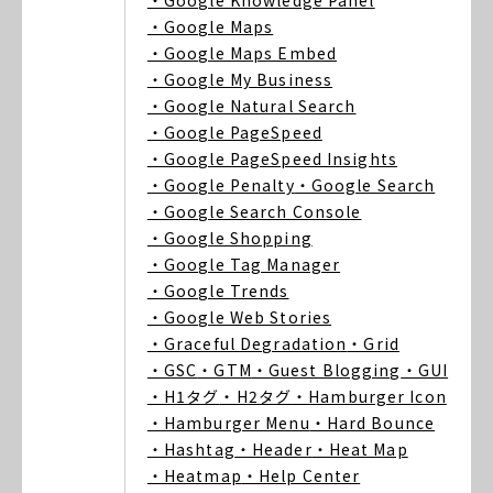
・Google Knowledge Panel
・Google Maps
・Google Maps Embed
・Google My Business
・Google Natural Search
・Google PageSpeed
・Google PageSpeed Insights
・Google Penalty
・Google Search
・Google Search Console
・Google Shopping
・Google Tag Manager
・Google Trends
・Google Web Stories
・Graceful Degradation
・Grid
・GSC
・GTM
・Guest Blogging
・GUI
・H1タグ
・H2タグ
・Hamburger Icon
・Hamburger Menu
・Hard Bounce
・Hashtag
・Header
・Heat Map
・Heatmap
・Help Center