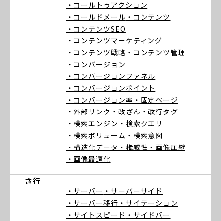
・コールトゥアクション
・コールドメール
・コンテンツ
・コンテンツSEO
・コンテンツマーケティング
・コンテンツ戦略
・コンテンツ管理
・コンバージョン
・コンバージョンファネル
・コンバージョンポイント
・コンバージョン率
・固定ページ
・外部リンク
・改ざん
・改行タグ
・検索エンジン
・検索クエリ
・検索ボリューム
・検索意図
・構造化データ
・権威性
・画像圧縮
・画像最適化
さ行
・サーバー
・サーバーサイド
・サーバー移行
・サイテーション
・サイトスピード
・サイドバー