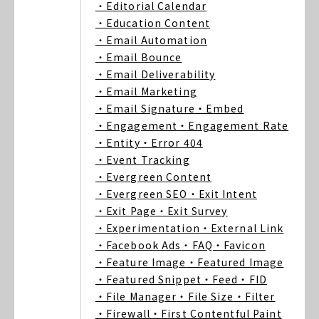
・Editorial Calendar
・Education Content
・Email Automation
・Email Bounce
・Email Deliverability
・Email Marketing
・Email Signature
・Embed
・Engagement
・Engagement Rate
・Entity
・Error 404
・Event Tracking
・Evergreen Content
・Evergreen SEO
・Exit Intent
・Exit Page
・Exit Survey
・Experimentation
・External Link
・Facebook Ads
・FAQ
・Favicon
・Feature Image
・Featured Image
・Featured Snippet
・Feed
・FID
・File Manager
・File Size
・Filter
・Firewall
・First Contentful Paint