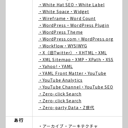
・White Hat SEO
・White Label
・White Space
・Widget
・Wireframe
・Word Count
・WordPress
・WordPress Plugin
・WordPress Theme
・WordPress.com
・WordPress.org
・Workflow
・WYSIWYG
・X（旧Twitter）
・XHTML
・XML
・XML Sitemap
・XMP
・XPath
・XSS
・Yahoo!
・YAML
・YAML Front Matter
・YouTube
・YouTube Analytics
・YouTube Channel
・YouTube SEO
・Zero-click Search
・Zero-click Search
・Zero-party Data
・Z世代
あ行
・アーカイブ
・アーキテクチャ