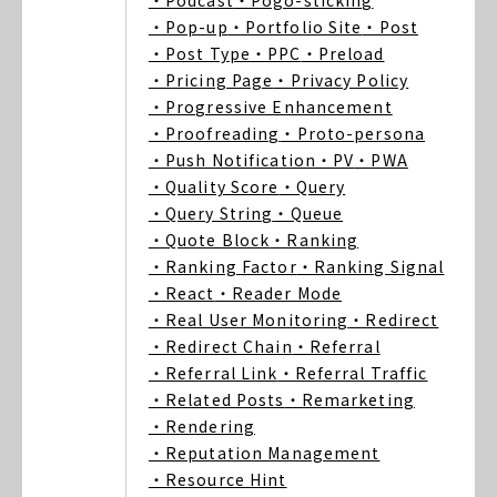
・Podcast
・Pogo-sticking
・Pop-up
・Portfolio Site
・Post
・Post Type
・PPC
・Preload
・Pricing Page
・Privacy Policy
・Progressive Enhancement
・Proofreading
・Proto-persona
・Push Notification
・PV
・PWA
・Quality Score
・Query
・Query String
・Queue
・Quote Block
・Ranking
・Ranking Factor
・Ranking Signal
・React
・Reader Mode
・Real User Monitoring
・Redirect
・Redirect Chain
・Referral
・Referral Link
・Referral Traffic
・Related Posts
・Remarketing
・Rendering
・Reputation Management
・Resource Hint