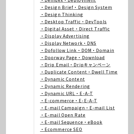
・Deindex
・Deployment
・Design Brief
・Design System
・Design Thinking
・Desktop Traffic
・DevTools
・Digital Asset
・Direct Traffic
・Display Advertising
・Display Network
・DNS
・Dofollow Link
・DOM
・Domain
・Doorway Page
・Download
・Drip Email
・Dripキャンペーン
・Duplicate Content
・Dwell Time
・Dynamic Content
・Dynamic Rendering
・Dynamic URL
・E-A-T
・E-commerce
・E-E-A-T
・E-mail Campaign
・E-mail List
・E-mail Open Rate
・E-mail Sequence
・eBook
・Ecommerce SEO