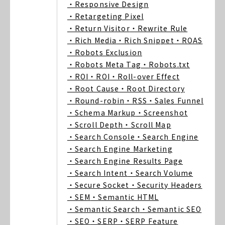
・Responsive Design
・Retargeting Pixel
・Return Visitor
・Rewrite Rule
・Rich Media
・Rich Snippet
・ROAS
・Robots Exclusion
・Robots Meta Tag
・Robots.txt
・ROI
・ROI
・Roll-over Effect
・Root Cause
・Root Directory
・Round-robin
・RSS
・Sales Funnel
・Schema Markup
・Screenshot
・Scroll Depth
・Scroll Map
・Search Console
・Search Engine
・Search Engine Marketing
・Search Engine Results Page
・Search Intent
・Search Volume
・Secure Socket
・Security Headers
・SEM
・Semantic HTML
・Semantic Search
・Semantic SEO
・SEO
・SERP
・SERP Feature