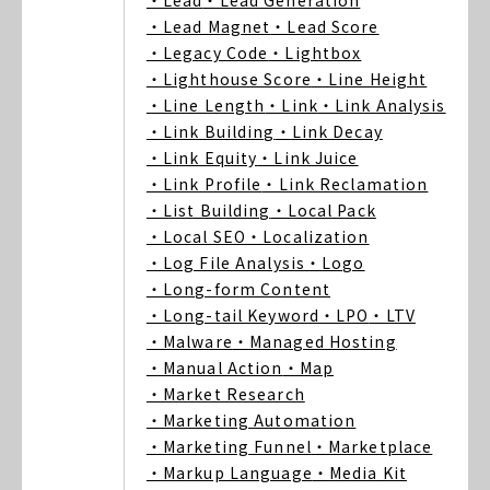
・Lead
・Lead Generation
・Lead Magnet
・Lead Score
・Legacy Code
・Lightbox
・Lighthouse Score
・Line Height
・Line Length
・Link
・Link Analysis
・Link Building
・Link Decay
・Link Equity
・Link Juice
・Link Profile
・Link Reclamation
・List Building
・Local Pack
・Local SEO
・Localization
・Log File Analysis
・Logo
・Long-form Content
・Long-tail Keyword
・LPO
・LTV
・Malware
・Managed Hosting
・Manual Action
・Map
・Market Research
・Marketing Automation
・Marketing Funnel
・Marketplace
・Markup Language
・Media Kit