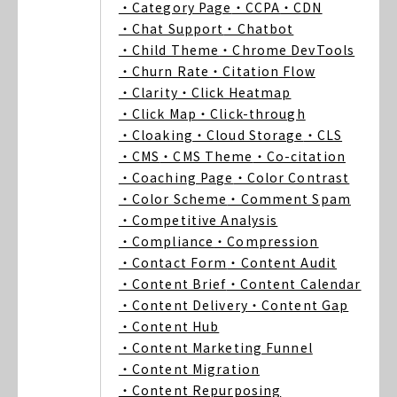
・Category Page
・CCPA
・CDN
・Chat Support
・Chatbot
・Child Theme
・Chrome DevTools
・Churn Rate
・Citation Flow
・Clarity
・Click Heatmap
・Click Map
・Click-through
・Cloaking
・Cloud Storage
・CLS
・CMS
・CMS Theme
・Co-citation
・Coaching Page
・Color Contrast
・Color Scheme
・Comment Spam
・Competitive Analysis
・Compliance
・Compression
・Contact Form
・Content Audit
・Content Brief
・Content Calendar
・Content Delivery
・Content Gap
・Content Hub
・Content Marketing Funnel
・Content Migration
・Content Repurposing