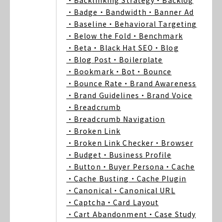
・Backlinking Strategy
・Backlog
・Badge
・Bandwidth
・Banner Ad
・Baseline
・Behavioral Targeting
・Below the Fold
・Benchmark
・Beta
・Black Hat SEO
・Blog
・Blog Post
・Boilerplate
・Bookmark
・Bot
・Bounce
・Bounce Rate
・Brand Awareness
・Brand Guidelines
・Brand Voice
・Breadcrumb
・Breadcrumb Navigation
・Broken Link
・Broken Link Checker
・Browser
・Budget
・Business Profile
・Button
・Buyer Persona
・Cache
・Cache Busting
・Cache Plugin
・Canonical
・Canonical URL
・Captcha
・Card Layout
・Cart Abandonment
・Case Study