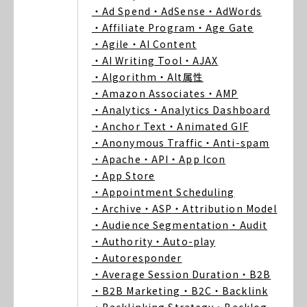
・Ad Spend
・AdSense
・AdWords
・Affiliate Program
・Age Gate
・Agile
・AI Content
・AI Writing Tool
・AJAX
・Algorithm
・Alt属性
・Amazon Associates
・AMP
・Analytics
・Analytics Dashboard
・Anchor Text
・Animated GIF
・Anonymous Traffic
・Anti-spam
・Apache
・API
・App Icon
・App Store
・Appointment Scheduling
・Archive
・ASP
・Attribution Model
・Audience Segmentation
・Audit
・Authority
・Auto-play
・Autoresponder
・Average Session Duration
・B2B
・B2B Marketing
・B2C
・Backlink