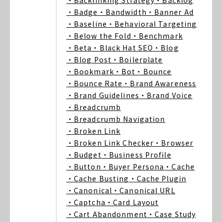
・Backlinking Strategy
・Backlog
・Badge
・Bandwidth
・Banner Ad
・Baseline
・Behavioral Targeting
・Below the Fold
・Benchmark
・Beta
・Black Hat SEO
・Blog
・Blog Post
・Boilerplate
・Bookmark
・Bot
・Bounce
・Bounce Rate
・Brand Awareness
・Brand Guidelines
・Brand Voice
・Breadcrumb
・Breadcrumb Navigation
・Broken Link
・Broken Link Checker
・Browser
・Budget
・Business Profile
・Button
・Buyer Persona
・Cache
・Cache Busting
・Cache Plugin
・Canonical
・Canonical URL
・Captcha
・Card Layout
・Cart Abandonment
・Case Study