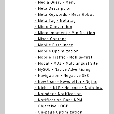
・Media Query
・Menu
・Meta Description
・Meta Keywords
・Meta Robot
・Meta Tag
・Metatag
・Micro Conversion
・Micro-moment
・Minification
・Mixed Content
・Mobile First Index
・Mobile Optimization
・Mobile Traffic
・Mobile-first
・Modal
・MOZ
・Multilingual Site
・MySQL
・Native Advertising
・Navigation
・Negative SEO
・New User
・Newsletter
・Nginx
・Niche
・NLP
・No-code
・Nofollow
・Noindex
・Notification
・Notification Bar
・NPM
・Objective
・OGP
・On-page Optimization