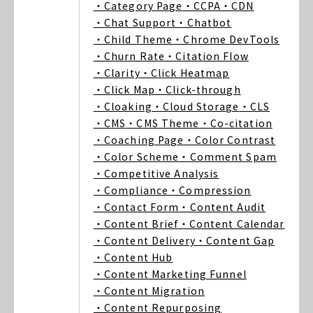
・Category Page
・CCPA
・CDN
・Chat Support
・Chatbot
・Child Theme
・Chrome DevTools
・Churn Rate
・Citation Flow
・Clarity
・Click Heatmap
・Click Map
・Click-through
・Cloaking
・Cloud Storage
・CLS
・CMS
・CMS Theme
・Co-citation
・Coaching Page
・Color Contrast
・Color Scheme
・Comment Spam
・Competitive Analysis
・Compliance
・Compression
・Contact Form
・Content Audit
・Content Brief
・Content Calendar
・Content Delivery
・Content Gap
・Content Hub
・Content Marketing Funnel
・Content Migration
・Content Repurposing