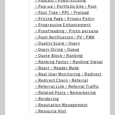
・Podcast
・Pogo-sticking
・Pop-up
・Portfolio Site
・Post
・Post Type
・PPC
・Preload
・Pricing Page
・Privacy Policy
・Progressive Enhancement
・Proofreading
・Proto-persona
・Push Notification
・PV
・PWA
・Quality Score
・Query
・Query String
・Queue
・Quote Block
・Ranking
・Ranking Factor
・Ranking Signal
・React
・Reader Mode
・Real User Monitoring
・Redirect
・Redirect Chain
・Referral
・Referral Link
・Referral Traffic
・Related Posts
・Remarketing
・Rendering
・Reputation Management
・Resource Hint