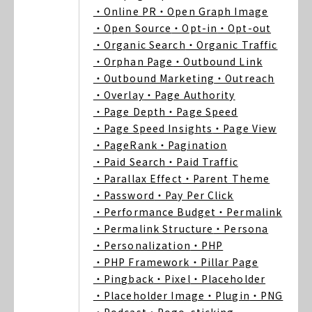
・Online PR
・Open Graph Image
・Open Source
・Opt-in
・Opt-out
・Organic Search
・Organic Traffic
・Orphan Page
・Outbound Link
・Outbound Marketing
・Outreach
・Overlay
・Page Authority
・Page Depth
・Page Speed
・Page Speed Insights
・Page View
・PageRank
・Pagination
・Paid Search
・Paid Traffic
・Parallax Effect
・Parent Theme
・Password
・Pay Per Click
・Performance Budget
・Permalink
・Permalink Structure
・Persona
・Personalization
・PHP
・PHP Framework
・Pillar Page
・Pingback
・Pixel
・Placeholder
・Placeholder Image
・Plugin
・PNG