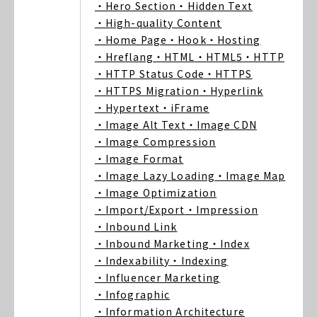
・Hero Section
・Hidden Text
・High-quality Content
・Home Page
・Hook
・Hosting
・Hreflang
・HTML
・HTML5
・HTTP
・HTTP Status Code
・HTTPS
・HTTPS Migration
・Hyperlink
・Hypertext
・iFrame
・Image Alt Text
・Image CDN
・Image Compression
・Image Format
・Image Lazy Loading
・Image Map
・Image Optimization
・Import/Export
・Impression
・Inbound Link
・Inbound Marketing
・Index
・Indexability
・Indexing
・Influencer Marketing
・Infographic
・Information Architecture