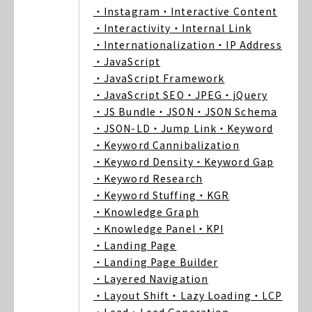
・Instagram
・Interactive Content
・Interactivity
・Internal Link
・Internationalization
・IP Address
・JavaScript
・JavaScript Framework
・JavaScript SEO
・JPEG
・jQuery
・JS Bundle
・JSON
・JSON Schema
・JSON-LD
・Jump Link
・Keyword
・Keyword Cannibalization
・Keyword Density
・Keyword Gap
・Keyword Research
・Keyword Stuffing
・KGR
・Knowledge Graph
・Knowledge Panel
・KPI
・Landing Page
・Landing Page Builder
・Layered Navigation
・Layout Shift
・Lazy Loading
・LCP