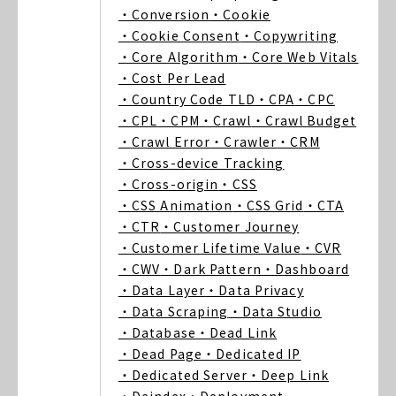
・Conversion
・Cookie
・Cookie Consent
・Copywriting
・Core Algorithm
・Core Web Vitals
・Cost Per Lead
・Country Code TLD
・CPA
・CPC
・CPL
・CPM
・Crawl
・Crawl Budget
・Crawl Error
・Crawler
・CRM
・Cross-device Tracking
・Cross-origin
・CSS
・CSS Animation
・CSS Grid
・CTA
・CTR
・Customer Journey
・Customer Lifetime Value
・CVR
・CWV
・Dark Pattern
・Dashboard
・Data Layer
・Data Privacy
・Data Scraping
・Data Studio
・Database
・Dead Link
・Dead Page
・Dedicated IP
・Dedicated Server
・Deep Link