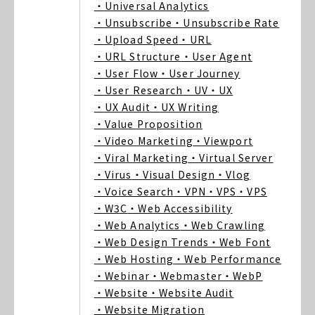
・Universal Analytics
・Unsubscribe
・Unsubscribe Rate
・Upload Speed
・URL
・URL Structure
・User Agent
・User Flow
・User Journey
・User Research
・UV
・UX
・UX Audit
・UX Writing
・Value Proposition
・Video Marketing
・Viewport
・Viral Marketing
・Virtual Server
・Virus
・Visual Design
・Vlog
・Voice Search
・VPN
・VPS
・VPS
・W3C
・Web Accessibility
・Web Analytics
・Web Crawling
・Web Design Trends
・Web Font
・Web Hosting
・Web Performance
・Webinar
・Webmaster
・WebP
・Website
・Website Audit
・Website Migration