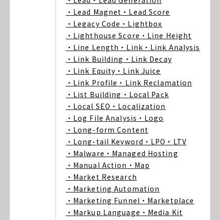
・Lead
・Lead Generation
・Lead Magnet
・Lead Score
・Legacy Code
・Lightbox
・Lighthouse Score
・Line Height
・Line Length
・Link
・Link Analysis
・Link Building
・Link Decay
・Link Equity
・Link Juice
・Link Profile
・Link Reclamation
・List Building
・Local Pack
・Local SEO
・Localization
・Log File Analysis
・Logo
・Long-form Content
・Long-tail Keyword
・LPO
・LTV
・Malware
・Managed Hosting
・Manual Action
・Map
・Market Research
・Marketing Automation
・Marketing Funnel
・Marketplace
・Markup Language
・Media Kit