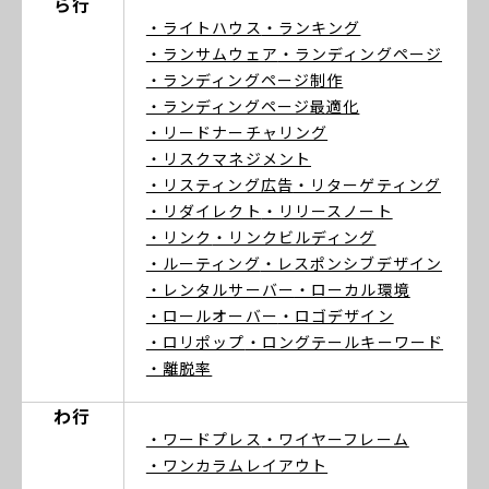
ら行
・ライトハウス
・ランキング
・ランサムウェア
・ランディングページ
・ランディングページ制作
・ランディングページ最適化
・リードナーチャリング
・リスクマネジメント
・リスティング広告
・リターゲティング
・リダイレクト
・リリースノート
・リンク
・リンクビルディング
・ルーティング
・レスポンシブデザイン
・レンタルサーバー
・ローカル環境
・ロールオーバー
・ロゴデザイン
・ロリポップ
・ロングテールキーワード
・離脱率
わ行
・ワードプレス
・ワイヤーフレーム
・ワンカラムレイアウト