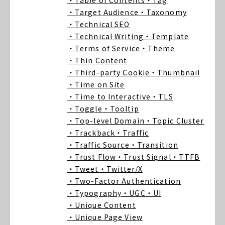
・Table of Contents
・Tag
・Target Audience
・Taxonomy
・Technical SEO
・Technical Writing
・Template
・Terms of Service
・Theme
・Thin Content
・Third-party Cookie
・Thumbnail
・Time on Site
・Time to Interactive
・TLS
・Toggle
・Tooltip
・Top-level Domain
・Topic Cluster
・Trackback
・Traffic
・Traffic Source
・Transition
・Trust Flow
・Trust Signal
・TTFB
・Tweet
・Twitter/X
・Two-Factor Authentication
・Typography
・UGC
・UI
・Unique Content
・Unique Page View