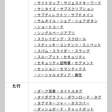
・サイトマップ
・サジェストキーワード
・サニタイズ
・サブスクリプション
・サブディレクトリ
・サブドメイン
・サムネイル
・シェア
・シェアボタン
・ショートコード
・シングルページアプリ
・スクレイピング
・スクロール
・スティッキーコンテンツ
・スニペット
・スパム
・スライダー
・スラッグ
・スループット
・セキュリティ
・セキュリティ証明書
・セグメント
・セッション
・セマンティクス
・ソーシャルメディア
・属性
た行
・ダーク背景
・タイトルタグ
・タイポグラフィ
・ダウンロード
・タグ
・タグマネージャー
・タスクバー
・ダッシュボード
・チャットボット