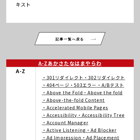
キスト
記事一覧へ戻る
A-Z
あ
か
さ
た
な
は
ま
や
ら
わ
A-Z
・301リダイレクト
・302リダイレクト
・404ページ
・503エラー
・A/Bテスト
・Above the Fold
・Above the fold
・Above-the-fold Content
・Accelerated Mobile Pages
・Accessibility
・Accessibility Tree
・Account Manager
・Active Listening
・Ad Blocker
・Ad Impression
・Ad Placement