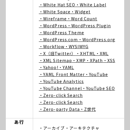
・White Hat SEO
・White Label
・White Space
・Widget
・Wireframe
・Word Count
・WordPress
・WordPress Plugin
・WordPress Theme
・WordPress.com
・WordPress.org
・Workflow
・WYSIWYG
・X（旧Twitter）
・XHTML
・XML
・XML Sitemap
・XMP
・XPath
・XSS
・Yahoo!
・YAML
・YAML Front Matter
・YouTube
・YouTube Analytics
・YouTube Channel
・YouTube SEO
・Zero-click Search
・Zero-click Search
・Zero-party Data
・Z世代
あ行
・アーカイブ
・アーキテクチャ