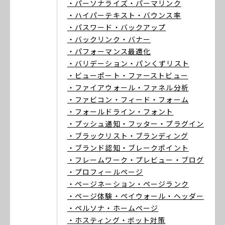
・パーソナライズ
・パーマリンク
・ハイパーテキスト
・バウンス率
・パスワード
・バックアップ
・バックリンク
・バナー
・パフォーマンス最適化
・バリデーション
・パンくずリスト
・ビューポート
・ファーストビュー
・ファイアウォール
・ファネル分析
・ファビコン
・フィード
・フォーム
・フォールドライン
・フォント
・プッシュ通知
・フッター
・プラグイン
・ブラックリスト
・ブランディング
・ブランド認知
・ブレークポイント
・フレームワーク
・プレビュー
・ブログ
・プロフィールページ
・ページネーション
・ページランク
・ページ体験
・ペイウォール
・ヘッダー
・ペルソナ
・ホームページ
・ホスティング
・ボット対策