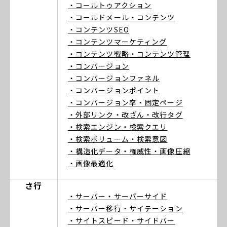
・コールトゥアクション
・コールドメール
・コンテンツ
・コンテンツSEO
・コンテンツマーケティング
・コンテンツ戦略
・コンテンツ管理
・コンバージョン
・コンバージョンファネル
・コンバージョンポイント
・コンバージョン率
・固定ページ
・外部リンク
・改ざん
・改行タグ
・検索エンジン
・検索クエリ
・検索ボリューム
・検索意図
・構造化データ
・権威性
・画像圧縮
・画像最適化
さ行
・サーバー
・サーバーサイド
・サーバー移行
・サイテーション
・サイトスピード
・サイドバー