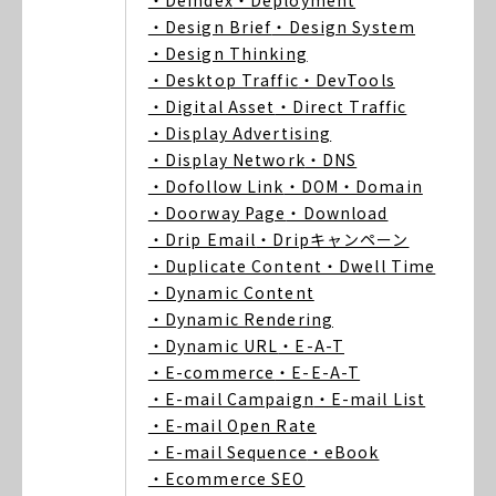
・Deindex
・Deployment
・Design Brief
・Design System
・Design Thinking
・Desktop Traffic
・DevTools
・Digital Asset
・Direct Traffic
・Display Advertising
・Display Network
・DNS
・Dofollow Link
・DOM
・Domain
・Doorway Page
・Download
・Drip Email
・Dripキャンペーン
・Duplicate Content
・Dwell Time
・Dynamic Content
・Dynamic Rendering
・Dynamic URL
・E-A-T
・E-commerce
・E-E-A-T
・E-mail Campaign
・E-mail List
・E-mail Open Rate
・E-mail Sequence
・eBook
・Ecommerce SEO