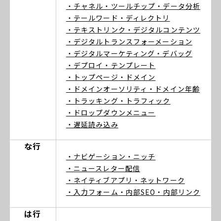
・チャネル
・ツールチップ
・データ分析
・テールワード
・ディレクトリ
・テキストリンク
・デジタルコンテンツ
・デジタルトランスフォーメーション
・デジタルマーケティング
・デバッグ
・デプロイ
・テンプレート
・トップページ
・ドメイン
・ドメインオーソリティ
・ドメイン年齢
・トラッキング
・トラフィック
・ドロップダウンメニュー
・遅延読み込み
な行
・ナビゲーション
・ニッチ
・ニュースレター配信
・ネイティブアプリ
・ネットワーク
・入力フォーム
・内部SEO
・内部リンク
は行