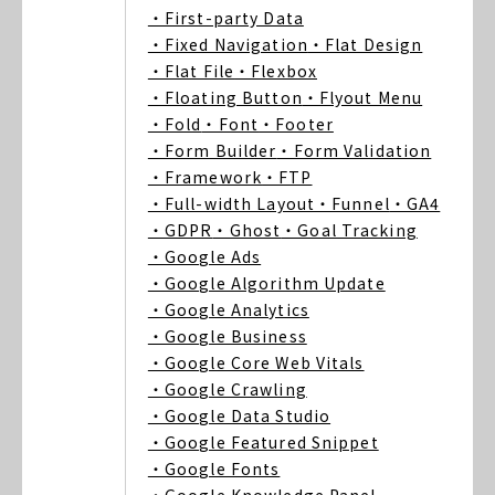
・First-party Data
・Fixed Navigation
・Flat Design
・Flat File
・Flexbox
・Floating Button
・Flyout Menu
・Fold
・Font
・Footer
・Form Builder
・Form Validation
・Framework
・FTP
・Full-width Layout
・Funnel
・GA4
・GDPR
・Ghost
・Goal Tracking
・Google Ads
・Google Algorithm Update
・Google Analytics
・Google Business
・Google Core Web Vitals
・Google Crawling
・Google Data Studio
・Google Featured Snippet
・Google Fonts