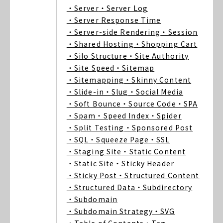
・Server
・Server Log
・Server Response Time
・Server-side Rendering
・Session
・Shared Hosting
・Shopping Cart
・Silo Structure
・Site Authority
・Site Speed
・Sitemap
・Sitemapping
・Skinny Content
・Slide-in
・Slug
・Social Media
・Soft Bounce
・Source Code
・SPA
・Spam
・Speed Index
・Spider
・Split Testing
・Sponsored Post
・SQL
・Squeeze Page
・SSL
・Staging Site
・Static Content
・Static Site
・Sticky Header
・Sticky Post
・Structured Content
・Structured Data
・Subdirectory
・Subdomain
・Subdomain Strategy
・SVG