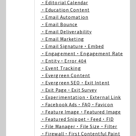
・Editorial Calendar
・Education Content
・Email Automation
・Email Bounce
・Email Deliverability
・Email Marketing
・Email Signature
・Embed
・Engagement
・Engagement Rate
・Entity
・Error 404
・Event Tracking
・Evergreen Content
・Evergreen SEO
・Exit Intent
・Exit Page
・Exit Survey
・Experimentation
・External Link
・Facebook Ads
・FAQ
・Favicon
・Feature Image
・Featured Image
・Featured Snippet
・Feed
・FID
・File Manager
・File Size
・Filter
・Firewall
・First Contentful Paint