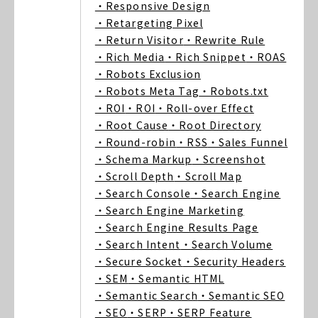
・Responsive Design
・Retargeting Pixel
・Return Visitor
・Rewrite Rule
・Rich Media
・Rich Snippet
・ROAS
・Robots Exclusion
・Robots Meta Tag
・Robots.txt
・ROI
・ROI
・Roll-over Effect
・Root Cause
・Root Directory
・Round-robin
・RSS
・Sales Funnel
・Schema Markup
・Screenshot
・Scroll Depth
・Scroll Map
・Search Console
・Search Engine
・Search Engine Marketing
・Search Engine Results Page
・Search Intent
・Search Volume
・Secure Socket
・Security Headers
・SEM
・Semantic HTML
・Semantic Search
・Semantic SEO
・SEO
・SERP
・SERP Feature