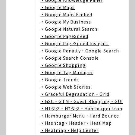
・Google Knowledge Panel
・Google Maps
・Google Maps Embed
・Google My Business
・Google Natural Search
・Google PageSpeed
・Google PageSpeed Insights
・Google Penalty
・Google Search
・Google Search Console
・Google Shopping
・Google Tag Manager
・Google Trends
・Google Web Stories
・Graceful Degradation
・Grid
・GSC
・GTM
・Guest Blogging
・GUI
・H1タグ
・H2タグ
・Hamburger Icon
・Hamburger Menu
・Hard Bounce
・Hashtag
・Header
・Heat Map
・Heatmap
・Help Center