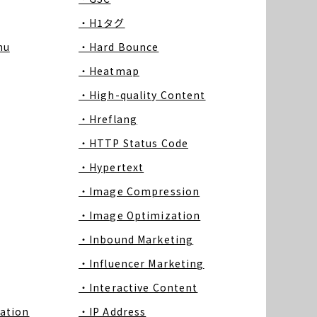
・H1タグ
nu
・Hard Bounce
・Heatmap
・High-quality Content
・Hreflang
・HTTP Status Code
・Hypertext
・Image Compression
・Image Optimization
・Inbound Marketing
・Influencer Marketing
・Interactive Content
ation
・IP Address