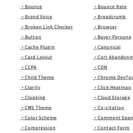
・Bounce
・Bounce Rate
・Brand Voice
・Breadcrumb
・Broken Link Checker
・Browser
・Button
・Buyer Persona
・Cache Plugin
・Canonical
・Card Layout
・Cart Abandon
・CCPA
・CDN
・Child Theme
・Chrome DevToo
・Clarity
・Click Heatmap
・Cloaking
・Cloud Storage
・CMS Theme
・Co-citation
・Color Scheme
・Comment Spa
・Compression
・Contact Form