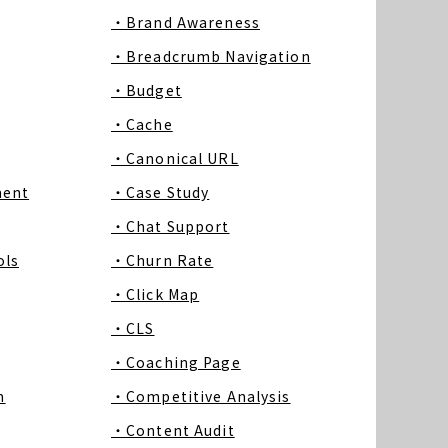
・Brand Awareness
・Breadcrumb Navigation
・Budget
・Cache
・Canonical URL
ment
・Case Study
・Chat Support
ls
・Churn Rate
・Click Map
・CLS
・Coaching Page
m
・Competitive Analysis
・Content Audit