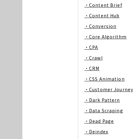
・Content Brief
・Content Hub
・Conversion
・Core Algorithm
・CPA
・Crawl
・CRM
・CSS Animation
・Customer Journey
・Dark Pattern
・Data Scraping
・Dead Page
・Deindex