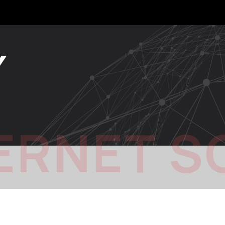
Y
ERNET S