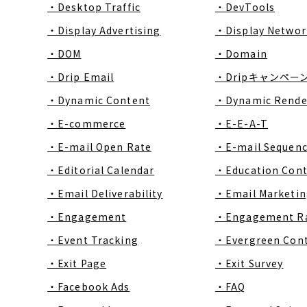
・Desktop Traffic
・DevTools
・Display Advertising
・Display Networ
・DOM
・Domain
・Drip Email
・Dripキャンペー
・Dynamic Content
・Dynamic Rende
・E-commerce
・E-E-A-T
・E-mail Open Rate
・E-mail Sequen
・Editorial Calendar
・Education Con
・Email Deliverability
・Email Marketin
・Engagement
・Engagement R
・Event Tracking
・Evergreen Con
・Exit Page
・Exit Survey
・Facebook Ads
・FAQ