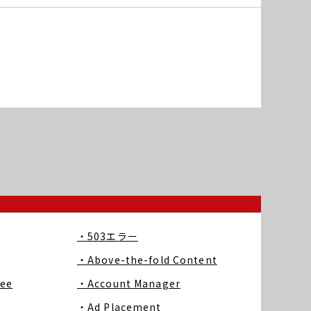
・503エラー
・Above-the-fold Content
ree
・Account Manager
・Ad Placement