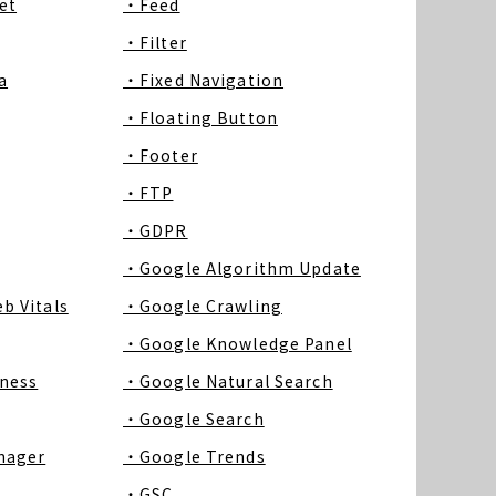
et
・Feed
・Filter
a
・Fixed Navigation
・Floating Button
・Footer
・FTP
・GDPR
・Google Algorithm Update
b Vitals
・Google Crawling
・Google Knowledge Panel
ness
・Google Natural Search
・Google Search
nager
・Google Trends
・GSC