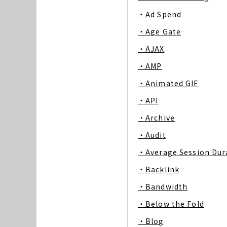
・Ad Spend
・Age Gate
・AJAX
・AMP
・Animated GIF
・API
・Archive
・Audit
・Average Session Dur
・Backlink
・Bandwidth
・Below the Fold
・Blog