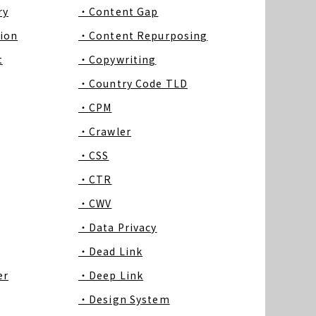
ry
・Content Gap
ion
・Content Repurposing
t
・Copywriting
・Country Code TLD
・CPM
・Crawler
・CSS
・CTR
・CWV
・Data Privacy
・Dead Link
er
・Deep Link
・Design System