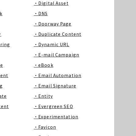
・Digital Asset
k
・DNS
・Doorway Page
ン
・Duplicate Content
ring
・Dynamic URL
・E-mail Campaign
ce
・eBook
tent
・Email Automation
g
・Email Signature
ate
・Entity
tent
・Evergreen SEO
・Experimentation
・Favicon