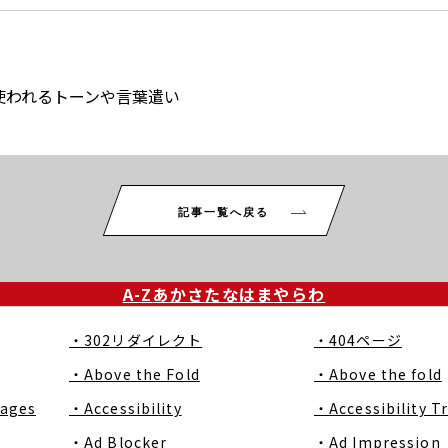
使われるトーンや言葉遣い
記事一覧へ戻る
A-Z
あ
か
さ
た
な
は
ま
や
ら
わ
・302リダイレクト
・404ページ
・Above the Fold
・Above the fold
Pages
・Accessibility
・Accessibility T
・Ad Blocker
・Ad Impression