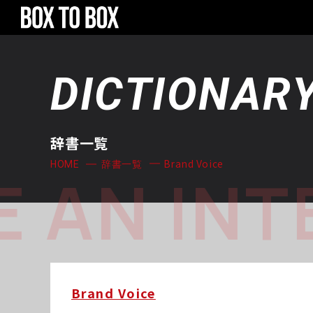
DICTIONAR
辞書一覧
Brand Voice
HOME
辞書一覧
 AN INT
Brand Voice