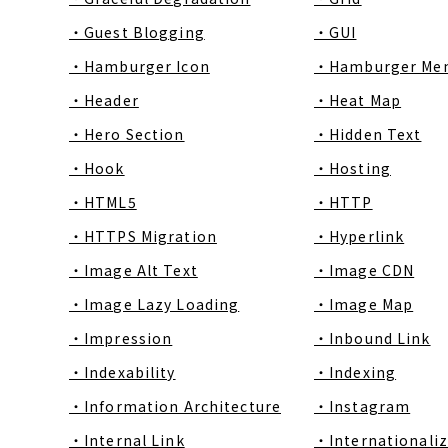
・Guest Blogging
・GUI
・Hamburger Icon
・Hamburger Me
・Header
・Heat Map
・Hero Section
・Hidden Text
・Hook
・Hosting
・HTML5
・HTTP
・HTTPS Migration
・Hyperlink
・Image Alt Text
・Image CDN
・Image Lazy Loading
・Image Map
・Impression
・Inbound Link
・Indexability
・Indexing
・Information Architecture
・Instagram
・Internal Link
・Internationaliz