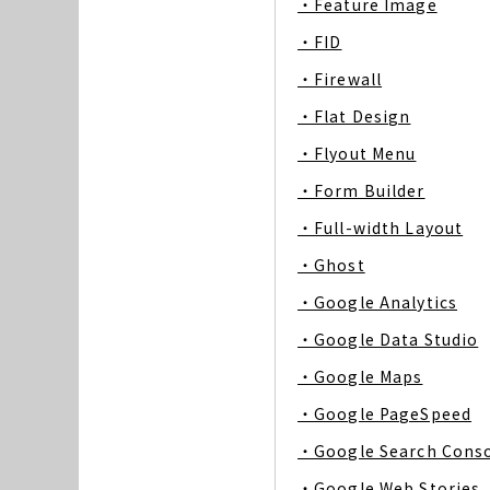
・Feature Image
・FID
・Firewall
・Flat Design
・Flyout Menu
・Form Builder
・Full-width Layout
・Ghost
・Google Analytics
・Google Data Studio
・Google Maps
・Google PageSpeed
・Google Search Cons
・Google Web Stories