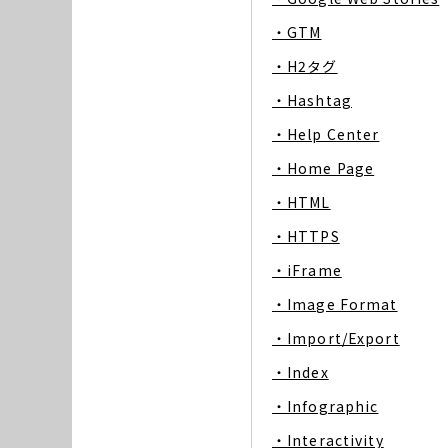
・GTM
・H2タグ
・Hashtag
・Help Center
・Home Page
・HTML
・HTTPS
・iFrame
・Image Format
・Import/Export
・Index
・Infographic
・Interactivity