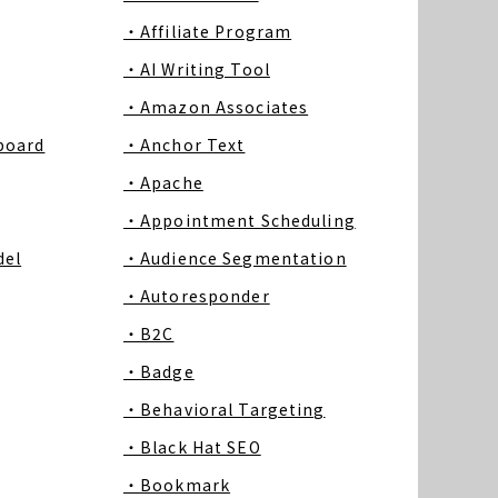
・Affiliate Program
・AI Writing Tool
・Amazon Associates
board
・Anchor Text
・Apache
・Appointment Scheduling
del
・Audience Segmentation
・Autoresponder
・B2C
・Badge
・Behavioral Targeting
・Black Hat SEO
・Bookmark