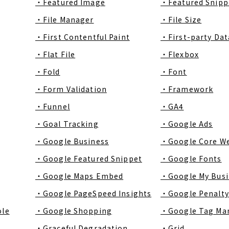
・Featured Image
・Featured Snipp
・File Manager
・File Size
・First Contentful Paint
・First-party Dat
・Flat File
・Flexbox
・Fold
・Font
・Form Validation
・Framework
・Funnel
・GA4
・Goal Tracking
・Google Ads
・Google Business
・Google Core We
・Google Featured Snippet
・Google Fonts
・Google Maps Embed
・Google My Busi
・Google PageSpeed Insights
・Google Penalty
ole
・Google Shopping
・Google Tag Ma
・Graceful Degradation
・Grid