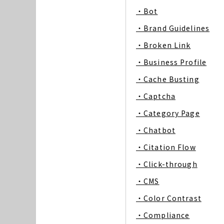
・Bot
・Brand Guidelines
・Broken Link
・Business Profile
・Cache Busting
・Captcha
・Category Page
・Chatbot
・Citation Flow
・Click-through
・CMS
・Color Contrast
・Compliance