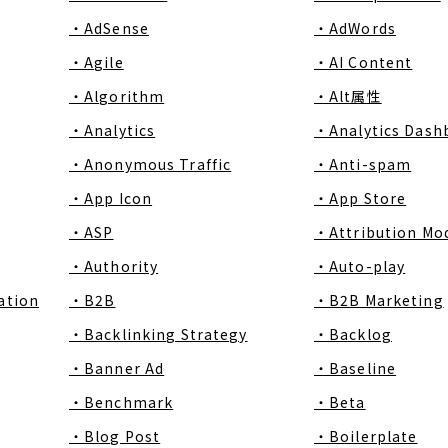
・AdSense
・AdWords
・Agile
・AI Content
・Algorithm
・Alt属性
・Analytics
・Analytics Dash
・Anonymous Traffic
・Anti-spam
・App Icon
・App Store
・ASP
・Attribution Mo
・Authority
・Auto-play
ation
・B2B
・B2B Marketing
・Backlinking Strategy
・Backlog
・Banner Ad
・Baseline
・Benchmark
・Beta
・Blog Post
・Boilerplate