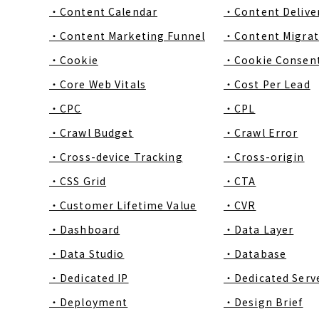
・Content Calendar
・Content Delive
・Content Marketing Funnel
・Content Migrat
・Cookie
・Cookie Consen
・Core Web Vitals
・Cost Per Lead
・CPC
・CPL
・Crawl Budget
・Crawl Error
・Cross-device Tracking
・Cross-origin
・CSS Grid
・CTA
・Customer Lifetime Value
・CVR
・Dashboard
・Data Layer
・Data Studio
・Database
・Dedicated IP
・Dedicated Serv
・Deployment
・Design Brief