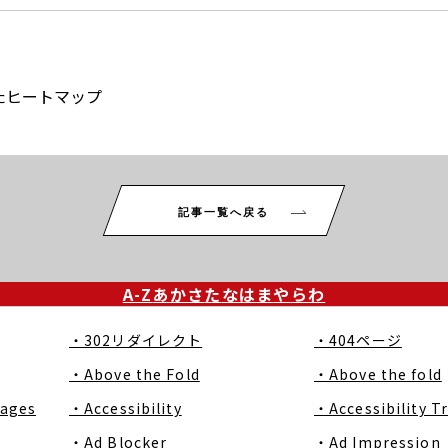
たヒートマップ
記事一覧へ戻る
A-Z
あ
か
さ
た
な
は
ま
や
ら
わ
・302リダイレクト
・404ページ
・Above the Fold
・Above the fold
Pages
・Accessibility
・Accessibility T
・Ad Blocker
・Ad Impression