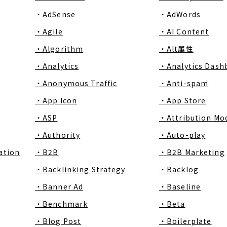
・AdSense
・AdWords
・Agile
・AI Content
・Algorithm
・Alt属性
・Analytics
・Analytics Dash
・Anonymous Traffic
・Anti-spam
・App Icon
・App Store
・ASP
・Attribution Mo
・Authority
・Auto-play
ation
・B2B
・B2B Marketing
・Backlinking Strategy
・Backlog
・Banner Ad
・Baseline
・Benchmark
・Beta
・Blog Post
・Boilerplate