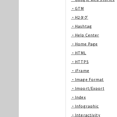
・GTM
・H2タグ
・Hashtag
・Help Center
・Home Page
・HTML
・HTTPS
・iFrame
・Image Format
・Import/Export
・Index
・Infographic
・Interactivity