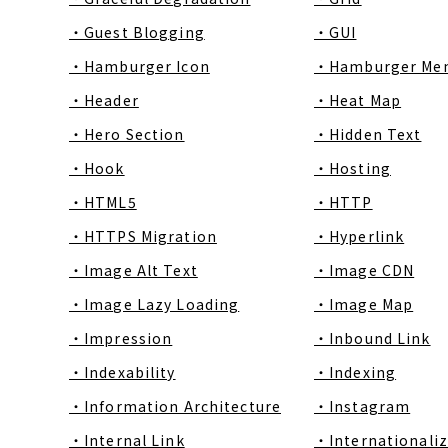
・Guest Blogging
・GUI
・Hamburger Icon
・Hamburger Me
・Header
・Heat Map
・Hero Section
・Hidden Text
・Hook
・Hosting
・HTML5
・HTTP
・HTTPS Migration
・Hyperlink
・Image Alt Text
・Image CDN
・Image Lazy Loading
・Image Map
・Impression
・Inbound Link
・Indexability
・Indexing
・Information Architecture
・Instagram
・Internal Link
・Internationaliz