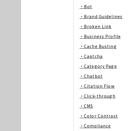
・Bot
・Brand Guidelines
・Broken Link
・Business Profile
・Cache Busting
・Captcha
・Category Page
・Chatbot
・Citation Flow
・Click-through
・CMS
・Color Contrast
・Compliance