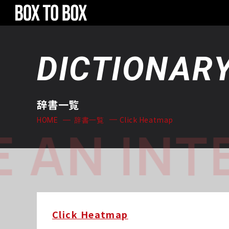
DICTIONAR
辞書一覧
Click Heatmap
HOME
辞書一覧
 AN INT
Click Heatmap