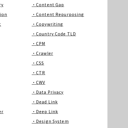
ry
・Content Gap
ion
・Content Repurposing
t
・Copywriting
・Country Code TLD
・CPM
・Crawler
・CSS
・CTR
・CWV
・Data Privacy
・Dead Link
er
・Deep Link
・Design System