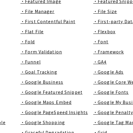
・Featured Image
・Featured Snipp
・File Manager
・File Size
・First Contentful Paint
・First-party Dat
・Flat File
・Flexbox
・Fold
・Font
・Form Validation
・Framework
・Funnel
・GA4
・Goal Tracking
・Google Ads
・Google Business
・Google Core We
・Google Featured Snippet
・Google Fonts
・Google Maps Embed
・Google My Busi
・Google PageSpeed Insights
・Google Penalty
ole
・Google Shopping
・Google Tag Ma
・Graceful Degradation
・Grid