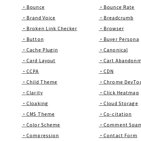
・Bounce
・Bounce Rate
・Brand Voice
・Breadcrumb
・Broken Link Checker
・Browser
・Button
・Buyer Persona
・Cache Plugin
・Canonical
・Card Layout
・Cart Abandon
・CCPA
・CDN
・Child Theme
・Chrome DevToo
・Clarity
・Click Heatmap
・Cloaking
・Cloud Storage
・CMS Theme
・Co-citation
・Color Scheme
・Comment Spa
・Compression
・Contact Form