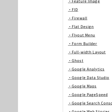
・Feature Image
・FID
・Firewall
・Flat Design
・Flyout Menu
・Form Builder
・Full-width Layout
・Ghost
・Google Analytics
・Google Data Studio
・Google Maps
・Google PageSpeed
・Google Search Cons
・Google Web Stories