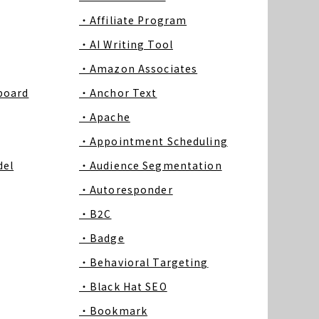
・Affiliate Program
・AI Writing Tool
・Amazon Associates
board
・Anchor Text
・Apache
・Appointment Scheduling
del
・Audience Segmentation
・Autoresponder
・B2C
・Badge
・Behavioral Targeting
・Black Hat SEO
・Bookmark