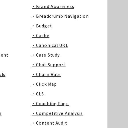
・Brand Awareness
・Breadcrumb Navigation
・Budget
・Cache
・Canonical URL
ment
・Case Study
・Chat Support
ls
・Churn Rate
・Click Map
・CLS
・Coaching Page
m
・Competitive Analysis
・Content Audit