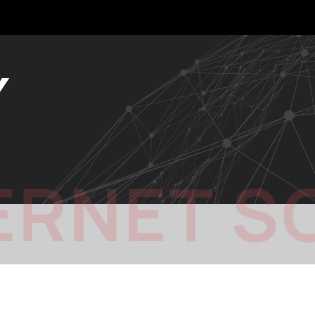
Y
ERNET S