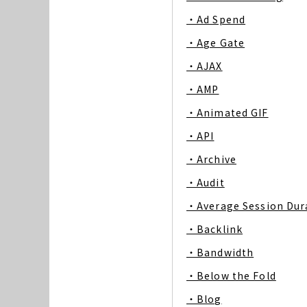
・Ad Spend
・Age Gate
・AJAX
・AMP
・Animated GIF
・API
・Archive
・Audit
・Average Session Dur
・Backlink
・Bandwidth
・Below the Fold
・Blog