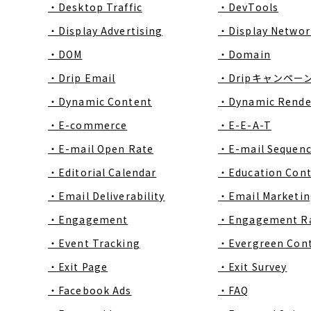
・Desktop Traffic
・DevTools
・Display Advertising
・Display Networ
・DOM
・Domain
・Drip Email
・Dripキャンペー
・Dynamic Content
・Dynamic Rende
・E-commerce
・E-E-A-T
・E-mail Open Rate
・E-mail Sequen
・Editorial Calendar
・Education Con
・Email Deliverability
・Email Marketin
・Engagement
・Engagement R
・Event Tracking
・Evergreen Con
・Exit Page
・Exit Survey
・Facebook Ads
・FAQ