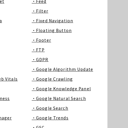
et
・Feed
・Filter
a
・Fixed Navigation
・Floating Button
・Footer
・FTP
・GDPR
・Google Algorithm Update
b Vitals
・Google Crawling
・Google Knowledge Panel
ness
・Google Natural Search
・Google Search
nager
・Google Trends
・GSC