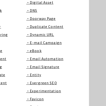
・Digital Asset
k
・DNS
・Doorway Page
ン
・Duplicate Content
ring
・Dynamic URL
・E-mail Campaign
ce
・eBook
tent
・Email Automation
g
・Email Signature
ate
・Entity
tent
・Evergreen SEO
・Experimentation
・Favicon