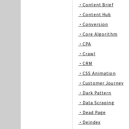
・Content Brief
・Content Hub
・Conversion
・Core Algorithm
・CPA
・Crawl
・CRM
・CSS Animation
・Customer Journey
・Dark Pattern
・Data Scraping
・Dead Page
・Deindex