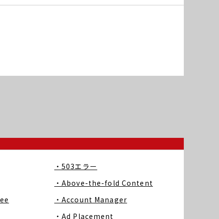
・503エラー
・Above-the-fold Content
ree
・Account Manager
・Ad Placement