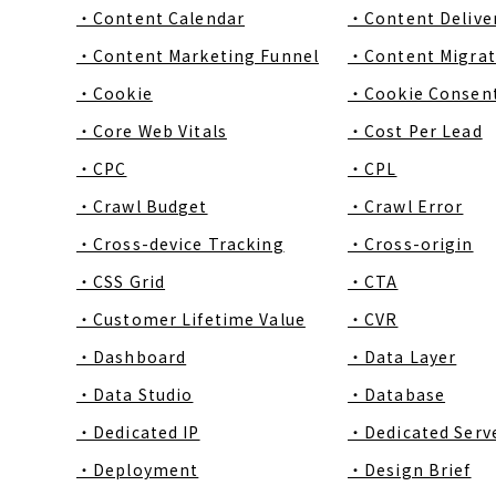
・Content Calendar
・Content Delive
・Content Marketing Funnel
・Content Migrat
・Cookie
・Cookie Consen
・Core Web Vitals
・Cost Per Lead
・CPC
・CPL
・Crawl Budget
・Crawl Error
・Cross-device Tracking
・Cross-origin
・CSS Grid
・CTA
・Customer Lifetime Value
・CVR
・Dashboard
・Data Layer
・Data Studio
・Database
・Dedicated IP
・Dedicated Serv
・Deployment
・Design Brief