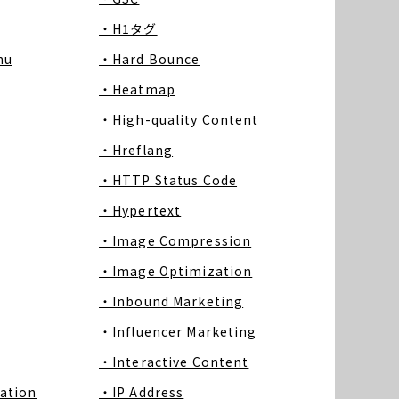
・H1タグ
nu
・Hard Bounce
・Heatmap
・High-quality Content
・Hreflang
・HTTP Status Code
・Hypertext
・Image Compression
・Image Optimization
・Inbound Marketing
・Influencer Marketing
・Interactive Content
ation
・IP Address