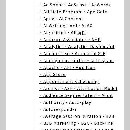
・Ad Spend
・AdSense
・AdWords
・Affiliate Program
・Age Gate
・Agile
・AI Content
・AI Writing Tool
・AJAX
・Algorithm
・Alt属性
・Amazon Associates
・AMP
・Analytics
・Analytics Dashboard
・Anchor Text
・Animated GIF
・Anonymous Traffic
・Anti-spam
・Apache
・API
・App Icon
・App Store
・Appointment Scheduling
・Archive
・ASP
・Attribution Model
・Audience Segmentation
・Audit
・Authority
・Auto-play
・Autoresponder
・Average Session Duration
・B2B
・B2B Marketing
・B2C
・Backlink