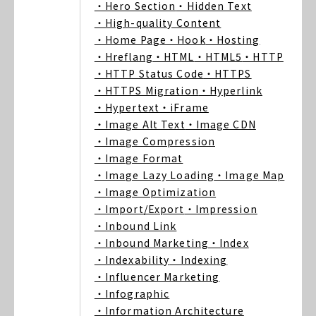
・Hero Section
・Hidden Text
・High-quality Content
・Home Page
・Hook
・Hosting
・Hreflang
・HTML
・HTML5
・HTTP
・HTTP Status Code
・HTTPS
・HTTPS Migration
・Hyperlink
・Hypertext
・iFrame
・Image Alt Text
・Image CDN
・Image Compression
・Image Format
・Image Lazy Loading
・Image Map
・Image Optimization
・Import/Export
・Impression
・Inbound Link
・Inbound Marketing
・Index
・Indexability
・Indexing
・Influencer Marketing
・Infographic
・Information Architecture