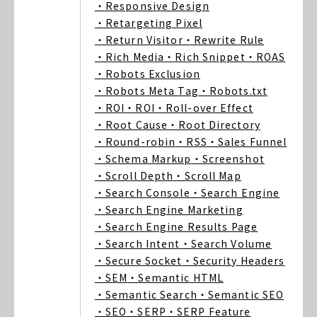
・Responsive Design
・Retargeting Pixel
・Return Visitor
・Rewrite Rule
・Rich Media
・Rich Snippet
・ROAS
・Robots Exclusion
・Robots Meta Tag
・Robots.txt
・ROI
・ROI
・Roll-over Effect
・Root Cause
・Root Directory
・Round-robin
・RSS
・Sales Funnel
・Schema Markup
・Screenshot
・Scroll Depth
・Scroll Map
・Search Console
・Search Engine
・Search Engine Marketing
・Search Engine Results Page
・Search Intent
・Search Volume
・Secure Socket
・Security Headers
・SEM
・Semantic HTML
・Semantic Search
・Semantic SEO
・SEO
・SERP
・SERP Feature