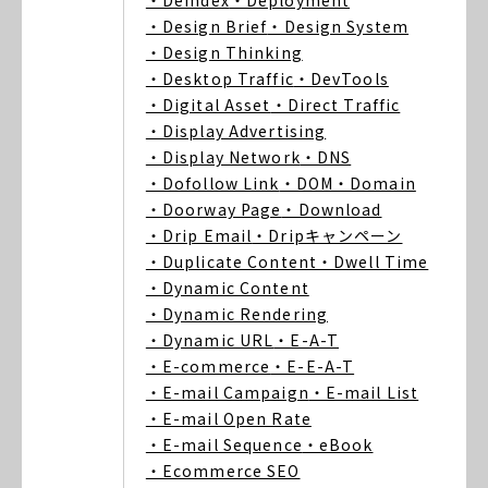
・Deindex
・Deployment
・Design Brief
・Design System
・Design Thinking
・Desktop Traffic
・DevTools
・Digital Asset
・Direct Traffic
・Display Advertising
・Display Network
・DNS
・Dofollow Link
・DOM
・Domain
・Doorway Page
・Download
・Drip Email
・Dripキャンペーン
・Duplicate Content
・Dwell Time
・Dynamic Content
・Dynamic Rendering
・Dynamic URL
・E-A-T
・E-commerce
・E-E-A-T
・E-mail Campaign
・E-mail List
・E-mail Open Rate
・E-mail Sequence
・eBook
・Ecommerce SEO