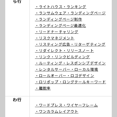
ら行
・ライトハウス
・ランキング
・ランサムウェア
・ランディングページ
・ランディングページ制作
・ランディングページ最適化
・リードナーチャリング
・リスクマネジメント
・リスティング広告
・リターゲティング
・リダイレクト
・リリースノート
・リンク
・リンクビルディング
・ルーティング
・レスポンシブデザイン
・レンタルサーバー
・ローカル環境
・ロールオーバー
・ロゴデザイン
・ロリポップ
・ロングテールキーワード
・離脱率
わ行
・ワードプレス
・ワイヤーフレーム
・ワンカラムレイアウト