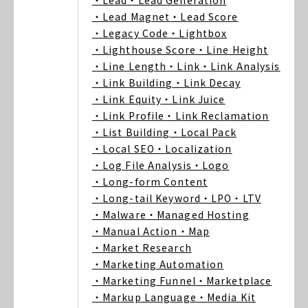
・Lead
・Lead Generation
・Lead Magnet
・Lead Score
・Legacy Code
・Lightbox
・Lighthouse Score
・Line Height
・Line Length
・Link
・Link Analysis
・Link Building
・Link Decay
・Link Equity
・Link Juice
・Link Profile
・Link Reclamation
・List Building
・Local Pack
・Local SEO
・Localization
・Log File Analysis
・Logo
・Long-form Content
・Long-tail Keyword
・LPO
・LTV
・Malware
・Managed Hosting
・Manual Action
・Map
・Market Research
・Marketing Automation
・Marketing Funnel
・Marketplace
・Markup Language
・Media Kit