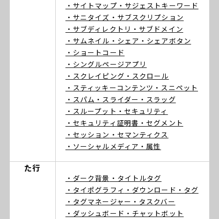
・サイトマップ
・サジェストキーワード
・サニタイズ
・サブスクリプション
・サブディレクトリ
・サブドメイン
・サムネイル
・シェア
・シェアボタン
・ショートコード
・シングルページアプリ
・スクレイピング
・スクロール
・スティッキーコンテンツ
・スニペット
・スパム
・スライダー
・スラッグ
・スループット
・セキュリティ
・セキュリティ証明書
・セグメント
・セッション
・セマンティクス
・ソーシャルメディア
・属性
た行
・ダーク背景
・タイトルタグ
・タイポグラフィ
・ダウンロード
・タグ
・タグマネージャー
・タスクバー
・ダッシュボード
・チャットボット