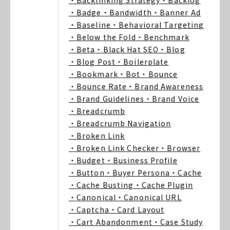
・Backlinking Strategy
・Backlog
・Badge
・Bandwidth
・Banner Ad
・Baseline
・Behavioral Targeting
・Below the Fold
・Benchmark
・Beta
・Black Hat SEO
・Blog
・Blog Post
・Boilerplate
・Bookmark
・Bot
・Bounce
・Bounce Rate
・Brand Awareness
・Brand Guidelines
・Brand Voice
・Breadcrumb
・Breadcrumb Navigation
・Broken Link
・Broken Link Checker
・Browser
・Budget
・Business Profile
・Button
・Buyer Persona
・Cache
・Cache Busting
・Cache Plugin
・Canonical
・Canonical URL
・Captcha
・Card Layout
・Cart Abandonment
・Case Study