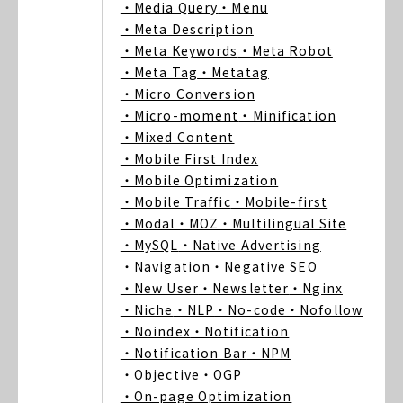
・Media Query
・Menu
・Meta Description
・Meta Keywords
・Meta Robot
・Meta Tag
・Metatag
・Micro Conversion
・Micro-moment
・Minification
・Mixed Content
・Mobile First Index
・Mobile Optimization
・Mobile Traffic
・Mobile-first
・Modal
・MOZ
・Multilingual Site
・MySQL
・Native Advertising
・Navigation
・Negative SEO
・New User
・Newsletter
・Nginx
・Niche
・NLP
・No-code
・Nofollow
・Noindex
・Notification
・Notification Bar
・NPM
・Objective
・OGP
・On-page Optimization