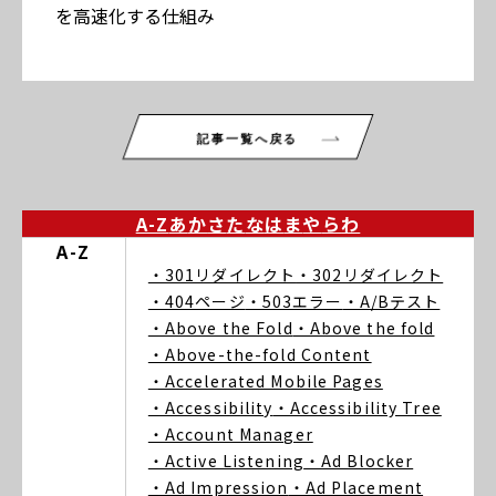
を高速化する仕組み
記事一覧へ戻る
A-Z
あ
か
さ
た
な
は
ま
や
ら
わ
A-Z
・301リダイレクト
・302リダイレクト
・404ページ
・503エラー
・A/Bテスト
・Above the Fold
・Above the fold
・Above-the-fold Content
・Accelerated Mobile Pages
・Accessibility
・Accessibility Tree
・Account Manager
・Active Listening
・Ad Blocker
・Ad Impression
・Ad Placement