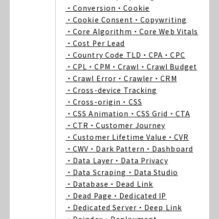
・Conversion
・Cookie
・Cookie Consent
・Copywriting
・Core Algorithm
・Core Web Vitals
・Cost Per Lead
・Country Code TLD
・CPA
・CPC
・CPL
・CPM
・Crawl
・Crawl Budget
・Crawl Error
・Crawler
・CRM
・Cross-device Tracking
・Cross-origin
・CSS
・CSS Animation
・CSS Grid
・CTA
・CTR
・Customer Journey
・Customer Lifetime Value
・CVR
・CWV
・Dark Pattern
・Dashboard
・Data Layer
・Data Privacy
・Data Scraping
・Data Studio
・Database
・Dead Link
・Dead Page
・Dedicated IP
・Dedicated Server
・Deep Link