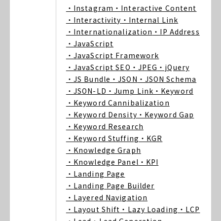
・Instagram
・Interactive Content
・Interactivity
・Internal Link
・Internationalization
・IP Address
・JavaScript
・JavaScript Framework
・JavaScript SEO
・JPEG
・jQuery
・JS Bundle
・JSON
・JSON Schema
・JSON-LD
・Jump Link
・Keyword
・Keyword Cannibalization
・Keyword Density
・Keyword Gap
・Keyword Research
・Keyword Stuffing
・KGR
・Knowledge Graph
・Knowledge Panel
・KPI
・Landing Page
・Landing Page Builder
・Layered Navigation
・Layout Shift
・Lazy Loading
・LCP