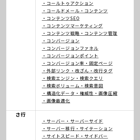
・コールトゥアクション
・コールドメール
・コンテンツ
・コンテンツSEO
・コンテンツマーケティング
・コンテンツ戦略
・コンテンツ管理
・コンバージョン
・コンバージョンファネル
・コンバージョンポイント
・コンバージョン率
・固定ページ
・外部リンク
・改ざん
・改行タグ
・検索エンジン
・検索クエリ
・検索ボリューム
・検索意図
・構造化データ
・権威性
・画像圧縮
・画像最適化
さ行
・サーバー
・サーバーサイド
・サーバー移行
・サイテーション
・サイトスピード
・サイドバー