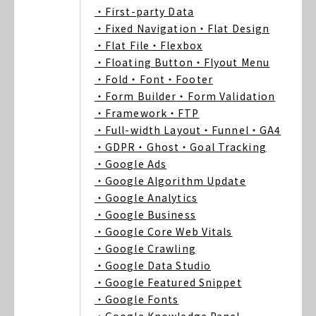
・First-party Data
・Fixed Navigation
・Flat Design
・Flat File
・Flexbox
・Floating Button
・Flyout Menu
・Fold
・Font
・Footer
・Form Builder
・Form Validation
・Framework
・FTP
・Full-width Layout
・Funnel
・GA4
・GDPR
・Ghost
・Goal Tracking
・Google Ads
・Google Algorithm Update
・Google Analytics
・Google Business
・Google Core Web Vitals
・Google Crawling
・Google Data Studio
・Google Featured Snippet
・Google Fonts