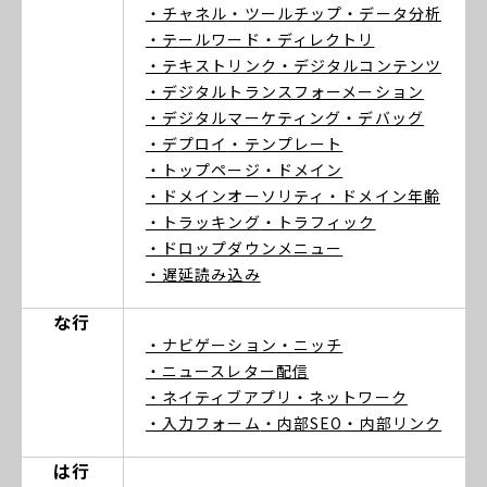
・チャネル
・ツールチップ
・データ分析
・テールワード
・ディレクトリ
・テキストリンク
・デジタルコンテンツ
・デジタルトランスフォーメーション
・デジタルマーケティング
・デバッグ
・デプロイ
・テンプレート
・トップページ
・ドメイン
・ドメインオーソリティ
・ドメイン年齢
・トラッキング
・トラフィック
・ドロップダウンメニュー
・遅延読み込み
な行
・ナビゲーション
・ニッチ
・ニュースレター配信
・ネイティブアプリ
・ネットワーク
・入力フォーム
・内部SEO
・内部リンク
は行