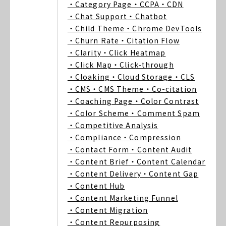
・Category Page
・CCPA
・CDN
・Chat Support
・Chatbot
・Child Theme
・Chrome DevTools
・Churn Rate
・Citation Flow
・Clarity
・Click Heatmap
・Click Map
・Click-through
・Cloaking
・Cloud Storage
・CLS
・CMS
・CMS Theme
・Co-citation
・Coaching Page
・Color Contrast
・Color Scheme
・Comment Spam
・Competitive Analysis
・Compliance
・Compression
・Contact Form
・Content Audit
・Content Brief
・Content Calendar
・Content Delivery
・Content Gap
・Content Hub
・Content Marketing Funnel
・Content Migration
・Content Repurposing