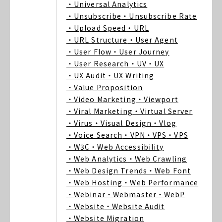
・Universal Analytics
・Unsubscribe
・Unsubscribe Rate
・Upload Speed
・URL
・URL Structure
・User Agent
・User Flow
・User Journey
・User Research
・UV
・UX
・UX Audit
・UX Writing
・Value Proposition
・Video Marketing
・Viewport
・Viral Marketing
・Virtual Server
・Virus
・Visual Design
・Vlog
・Voice Search
・VPN
・VPS
・VPS
・W3C
・Web Accessibility
・Web Analytics
・Web Crawling
・Web Design Trends
・Web Font
・Web Hosting
・Web Performance
・Webinar
・Webmaster
・WebP
・Website
・Website Audit
・Website Migration