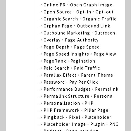
・Online PR
・Open Graph Image
・Open Source
・Opt-in
・Opt-out
・Organic Search
・Organic Traffic
・Orphan Page
・Outbound Link
・Outbound Marketing
・Outreach
・Overlay
・Page Authority
・Page Depth
・Page Speed
・Page Speed Insights
・Page View
・PageRank
・Pagination
・Paid Search
・Paid Traffic
・Parallax Effect
・Parent Theme
・Password
・Pay Per Click
・Performance Budget
・Permalink
・Permalink Structure
・Persona
・Personalization
・PHP
・PHP Framework
・Pillar Page
・Pingback
・Pixel
・Placeholder
・Placeholder Image
・Plugin
・PNG