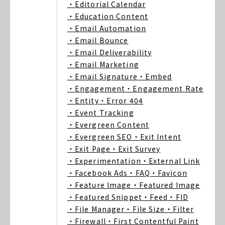
・Editorial Calendar
・Education Content
・Email Automation
・Email Bounce
・Email Deliverability
・Email Marketing
・Email Signature
・Embed
・Engagement
・Engagement Rate
・Entity
・Error 404
・Event Tracking
・Evergreen Content
・Evergreen SEO
・Exit Intent
・Exit Page
・Exit Survey
・Experimentation
・External Link
・Facebook Ads
・FAQ
・Favicon
・Feature Image
・Featured Image
・Featured Snippet
・Feed
・FID
・File Manager
・File Size
・Filter
・Firewall
・First Contentful Paint