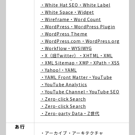
・White Hat SEO
・White Label
・White Space
・Widget
・Wireframe
・Word Count
・WordPress
・WordPress Plugin
・WordPress Theme
・WordPress.com
・WordPress.org
・Workflow
・WYSIWYG
・X（旧Twitter）
・XHTML
・XML
・XML Sitemap
・XMP
・XPath
・XSS
・Yahoo!
・YAML
・YAML Front Matter
・YouTube
・YouTube Analytics
・YouTube Channel
・YouTube SEO
・Zero-click Search
・Zero-click Search
・Zero-party Data
・Z世代
あ行
・アーカイブ
・アーキテクチャ