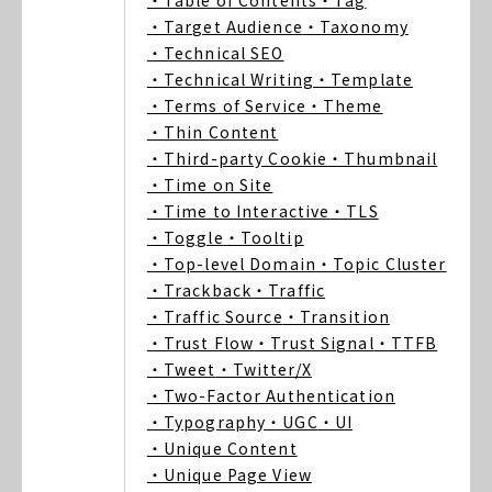
・Table of Contents
・Tag
・Target Audience
・Taxonomy
・Technical SEO
・Technical Writing
・Template
・Terms of Service
・Theme
・Thin Content
・Third-party Cookie
・Thumbnail
・Time on Site
・Time to Interactive
・TLS
・Toggle
・Tooltip
・Top-level Domain
・Topic Cluster
・Trackback
・Traffic
・Traffic Source
・Transition
・Trust Flow
・Trust Signal
・TTFB
・Tweet
・Twitter/X
・Two-Factor Authentication
・Typography
・UGC
・UI
・Unique Content
・Unique Page View