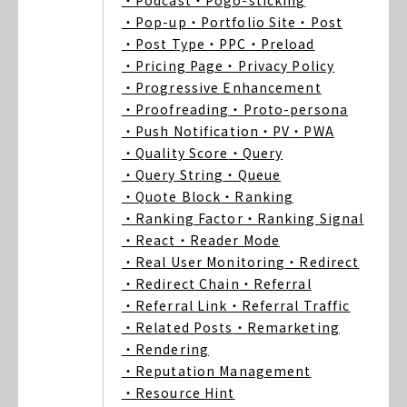
・Podcast
・Pogo-sticking
・Pop-up
・Portfolio Site
・Post
・Post Type
・PPC
・Preload
・Pricing Page
・Privacy Policy
・Progressive Enhancement
・Proofreading
・Proto-persona
・Push Notification
・PV
・PWA
・Quality Score
・Query
・Query String
・Queue
・Quote Block
・Ranking
・Ranking Factor
・Ranking Signal
・React
・Reader Mode
・Real User Monitoring
・Redirect
・Redirect Chain
・Referral
・Referral Link
・Referral Traffic
・Related Posts
・Remarketing
・Rendering
・Reputation Management
・Resource Hint