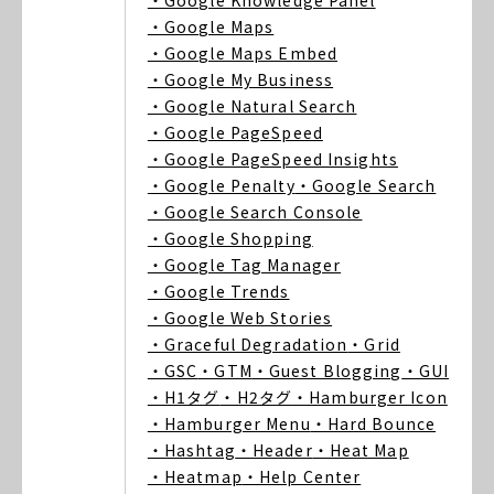
・Google Knowledge Panel
・Google Maps
・Google Maps Embed
・Google My Business
・Google Natural Search
・Google PageSpeed
・Google PageSpeed Insights
・Google Penalty
・Google Search
・Google Search Console
・Google Shopping
・Google Tag Manager
・Google Trends
・Google Web Stories
・Graceful Degradation
・Grid
・GSC
・GTM
・Guest Blogging
・GUI
・H1タグ
・H2タグ
・Hamburger Icon
・Hamburger Menu
・Hard Bounce
・Hashtag
・Header
・Heat Map
・Heatmap
・Help Center