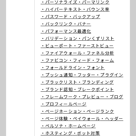
・パーソナライズ
・パーマリンク
・ハイパーテキスト
・バウンス率
・パスワード
・バックアップ
・バックリンク
・バナー
・パフォーマンス最適化
・バリデーション
・パンくずリスト
・ビューポート
・ファーストビュー
・ファイアウォール
・ファネル分析
・ファビコン
・フィード
・フォーム
・フォールドライン
・フォント
・プッシュ通知
・フッター
・プラグイン
・ブラックリスト
・ブランディング
・ブランド認知
・ブレークポイント
・フレームワーク
・プレビュー
・ブログ
・プロフィールページ
・ページネーション
・ページランク
・ページ体験
・ペイウォール
・ヘッダー
・ペルソナ
・ホームページ
・ホスティング
・ボット対策