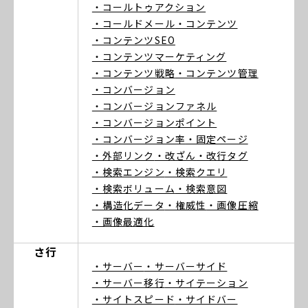
・コールトゥアクション
・コールドメール
・コンテンツ
・コンテンツSEO
・コンテンツマーケティング
・コンテンツ戦略
・コンテンツ管理
・コンバージョン
・コンバージョンファネル
・コンバージョンポイント
・コンバージョン率
・固定ページ
・外部リンク
・改ざん
・改行タグ
・検索エンジン
・検索クエリ
・検索ボリューム
・検索意図
・構造化データ
・権威性
・画像圧縮
・画像最適化
さ行
・サーバー
・サーバーサイド
・サーバー移行
・サイテーション
・サイトスピード
・サイドバー