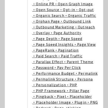
・Online PR
・Open Graph Image
・Open Source
・Opt-in
・Opt-out
・Organic Search
・Organic Traffic
・Orphan Page
・Outbound Link
・Outbound Marketing
・Outreach
・Overlay
・Page Authority
・Page Depth
・Page Speed
・Page Speed Insights
・Page View
・PageRank
・Pagination
・Paid Search
・Paid Traffic
・Parallax Effect
・Parent Theme
・Password
・Pay Per Click
・Performance Budget
・Permalink
・Permalink Structure
・Persona
・Personalization
・PHP
・PHP Framework
・Pillar Page
・Pingback
・Pixel
・Placeholder
・Placeholder Image
・Plugin
・PNG