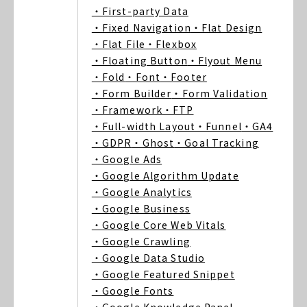
・First-party Data
・Fixed Navigation
・Flat Design
・Flat File
・Flexbox
・Floating Button
・Flyout Menu
・Fold
・Font
・Footer
・Form Builder
・Form Validation
・Framework
・FTP
・Full-width Layout
・Funnel
・GA4
・GDPR
・Ghost
・Goal Tracking
・Google Ads
・Google Algorithm Update
・Google Analytics
・Google Business
・Google Core Web Vitals
・Google Crawling
・Google Data Studio
・Google Featured Snippet
・Google Fonts