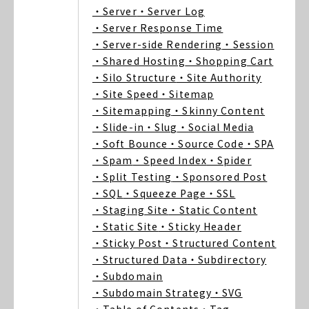
・Server
・Server Log
・Server Response Time
・Server-side Rendering
・Session
・Shared Hosting
・Shopping Cart
・Silo Structure
・Site Authority
・Site Speed
・Sitemap
・Sitemapping
・Skinny Content
・Slide-in
・Slug
・Social Media
・Soft Bounce
・Source Code
・SPA
・Spam
・Speed Index
・Spider
・Split Testing
・Sponsored Post
・SQL
・Squeeze Page
・SSL
・Staging Site
・Static Content
・Static Site
・Sticky Header
・Sticky Post
・Structured Content
・Structured Data
・Subdirectory
・Subdomain
・Subdomain Strategy
・SVG