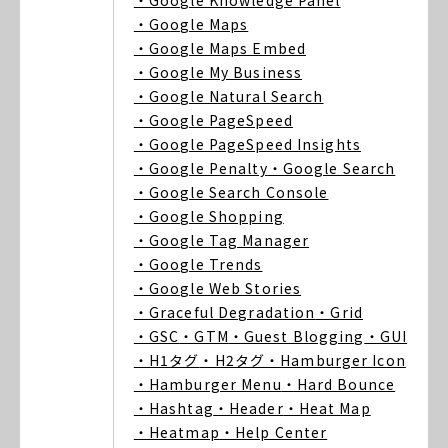
・Google Knowledge Panel
・Google Maps
・Google Maps Embed
・Google My Business
・Google Natural Search
・Google PageSpeed
・Google PageSpeed Insights
・Google Penalty
・Google Search
・Google Search Console
・Google Shopping
・Google Tag Manager
・Google Trends
・Google Web Stories
・Graceful Degradation
・Grid
・GSC
・GTM
・Guest Blogging
・GUI
・H1タグ
・H2タグ
・Hamburger Icon
・Hamburger Menu
・Hard Bounce
・Hashtag
・Header
・Heat Map
・Heatmap
・Help Center