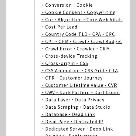
・Conversion
・Cookie
・Cookie Consent
・Copywriting
・Core Algorithm
・Core Web Vitals
・Cost Per Lead
・Country Code TLD
・CPA
・CPC
・CPL
・CPM
・Crawl
・Crawl Budget
・Crawl Error
・Crawler
・CRM
・Cross-device Tracking
・Cross-origin
・CSS
・CSS Animation
・CSS Grid
・CTA
・CTR
・Customer Journey
・Customer Lifetime Value
・CVR
・CWV
・Dark Pattern
・Dashboard
・Data Layer
・Data Privacy
・Data Scraping
・Data Studio
・Database
・Dead Link
・Dead Page
・Dedicated IP
・Dedicated Server
・Deep Link