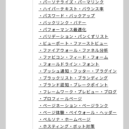
・パーソナライズ
・パーマリンク
・ハイパーテキスト
・バウンス率
・パスワード
・バックアップ
・バックリンク
・バナー
・パフォーマンス最適化
・バリデーション
・パンくずリスト
・ビューポート
・ファーストビュー
・ファイアウォール
・ファネル分析
・ファビコン
・フィード
・フォーム
・フォールドライン
・フォント
・プッシュ通知
・フッター
・プラグイン
・ブラックリスト
・ブランディング
・ブランド認知
・ブレークポイント
・フレームワーク
・プレビュー
・ブログ
・プロフィールページ
・ページネーション
・ページランク
・ページ体験
・ペイウォール
・ヘッダー
・ペルソナ
・ホームページ
・ホスティング
・ボット対策