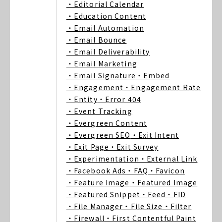
・Editorial Calendar
・Education Content
・Email Automation
・Email Bounce
・Email Deliverability
・Email Marketing
・Email Signature
・Embed
・Engagement
・Engagement Rate
・Entity
・Error 404
・Event Tracking
・Evergreen Content
・Evergreen SEO
・Exit Intent
・Exit Page
・Exit Survey
・Experimentation
・External Link
・Facebook Ads
・FAQ
・Favicon
・Feature Image
・Featured Image
・Featured Snippet
・Feed
・FID
・File Manager
・File Size
・Filter
・Firewall
・First Contentful Paint