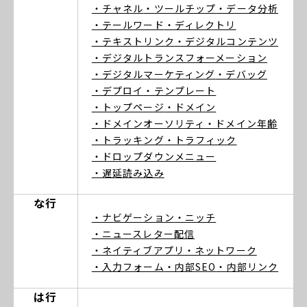
・チャネル
・ツールチップ
・データ分析
・テールワード
・ディレクトリ
・テキストリンク
・デジタルコンテンツ
・デジタルトランスフォーメーション
・デジタルマーケティング
・デバッグ
・デプロイ
・テンプレート
・トップページ
・ドメイン
・ドメインオーソリティ
・ドメイン年齢
・トラッキング
・トラフィック
・ドロップダウンメニュー
・遅延読み込み
な行
・ナビゲーション
・ニッチ
・ニュースレター配信
・ネイティブアプリ
・ネットワーク
・入力フォーム
・内部SEO
・内部リンク
は行