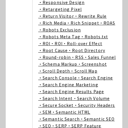
・Responsive Design
・Retargeting Pixel
・Return Visitor
・Rewrite Rule
・Rich Media
・Rich Snippet
・ROAS
・Robots Exclusion
・Robots Meta Tag
・Robots.txt
・ROI
・ROI
・Roll-over Effect
・Root Cause
・Root Directory
・Round-robin
・RSS
・Sales Funnel
・Schema Markup
・Screenshot
・Scroll Depth
・Scroll Map
・Search Console
・Search Engine
・Search Engine Marketing
・Search Engine Results Page
・Search Intent
・Search Volume
・Secure Socket
・Security Headers
・SEM
・Semantic HTML
・Semantic Search
・Semantic SEO
・SEO
・SERP
・SERP Feature