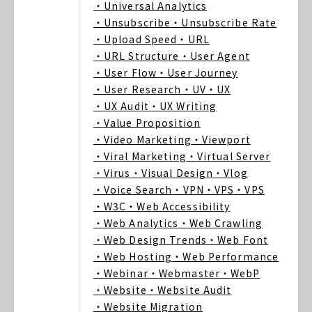
・Universal Analytics
・Unsubscribe
・Unsubscribe Rate
・Upload Speed
・URL
・URL Structure
・User Agent
・User Flow
・User Journey
・User Research
・UV
・UX
・UX Audit
・UX Writing
・Value Proposition
・Video Marketing
・Viewport
・Viral Marketing
・Virtual Server
・Virus
・Visual Design
・Vlog
・Voice Search
・VPN
・VPS
・VPS
・W3C
・Web Accessibility
・Web Analytics
・Web Crawling
・Web Design Trends
・Web Font
・Web Hosting
・Web Performance
・Webinar
・Webmaster
・WebP
・Website
・Website Audit
・Website Migration