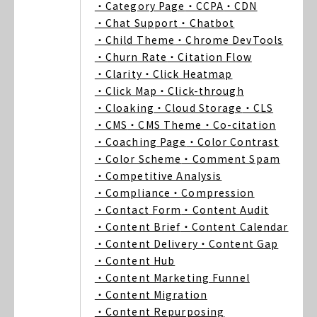
・Category Page
・CCPA
・CDN
・Chat Support
・Chatbot
・Child Theme
・Chrome DevTools
・Churn Rate
・Citation Flow
・Clarity
・Click Heatmap
・Click Map
・Click-through
・Cloaking
・Cloud Storage
・CLS
・CMS
・CMS Theme
・Co-citation
・Coaching Page
・Color Contrast
・Color Scheme
・Comment Spam
・Competitive Analysis
・Compliance
・Compression
・Contact Form
・Content Audit
・Content Brief
・Content Calendar
・Content Delivery
・Content Gap
・Content Hub
・Content Marketing Funnel
・Content Migration
・Content Repurposing