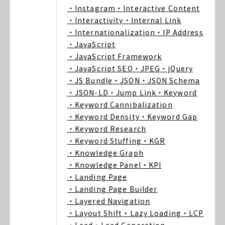
・Instagram
・Interactive Content
・Interactivity
・Internal Link
・Internationalization
・IP Address
・JavaScript
・JavaScript Framework
・JavaScript SEO
・JPEG
・jQuery
・JS Bundle
・JSON
・JSON Schema
・JSON-LD
・Jump Link
・Keyword
・Keyword Cannibalization
・Keyword Density
・Keyword Gap
・Keyword Research
・Keyword Stuffing
・KGR
・Knowledge Graph
・Knowledge Panel
・KPI
・Landing Page
・Landing Page Builder
・Layered Navigation
・Layout Shift
・Lazy Loading
・LCP