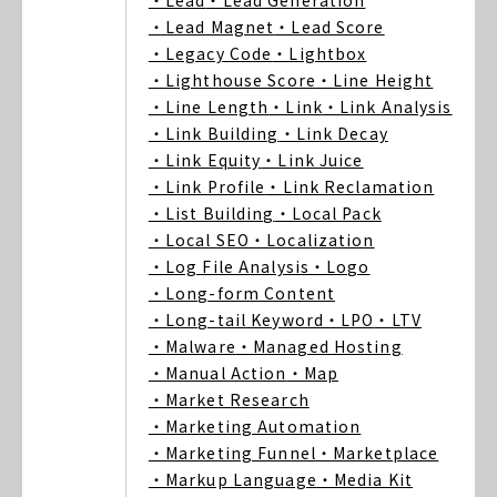
・Lead
・Lead Generation
・Lead Magnet
・Lead Score
・Legacy Code
・Lightbox
・Lighthouse Score
・Line Height
・Line Length
・Link
・Link Analysis
・Link Building
・Link Decay
・Link Equity
・Link Juice
・Link Profile
・Link Reclamation
・List Building
・Local Pack
・Local SEO
・Localization
・Log File Analysis
・Logo
・Long-form Content
・Long-tail Keyword
・LPO
・LTV
・Malware
・Managed Hosting
・Manual Action
・Map
・Market Research
・Marketing Automation
・Marketing Funnel
・Marketplace
・Markup Language
・Media Kit