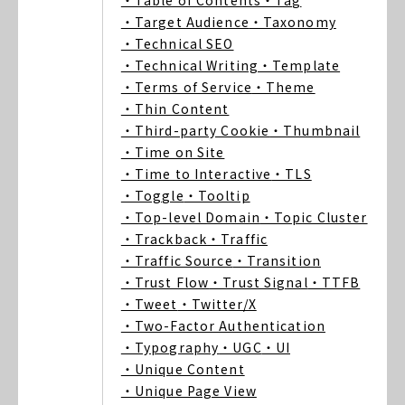
・Table of Contents
・Tag
・Target Audience
・Taxonomy
・Technical SEO
・Technical Writing
・Template
・Terms of Service
・Theme
・Thin Content
・Third-party Cookie
・Thumbnail
・Time on Site
・Time to Interactive
・TLS
・Toggle
・Tooltip
・Top-level Domain
・Topic Cluster
・Trackback
・Traffic
・Traffic Source
・Transition
・Trust Flow
・Trust Signal
・TTFB
・Tweet
・Twitter/X
・Two-Factor Authentication
・Typography
・UGC
・UI
・Unique Content
・Unique Page View