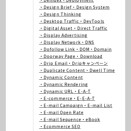
・Deindex
・Deployment
・Design Brief
・Design System
・Design Thinking
・Desktop Traffic
・DevTools
・Digital Asset
・Direct Traffic
・Display Advertising
・Display Network
・DNS
・Dofollow Link
・DOM
・Domain
・Doorway Page
・Download
・Drip Email
・Dripキャンペーン
・Duplicate Content
・Dwell Time
・Dynamic Content
・Dynamic Rendering
・Dynamic URL
・E-A-T
・E-commerce
・E-E-A-T
・E-mail Campaign
・E-mail List
・E-mail Open Rate
・E-mail Sequence
・eBook
・Ecommerce SEO