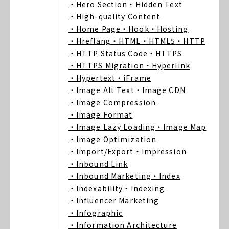
・Hero Section
・Hidden Text
・High-quality Content
・Home Page
・Hook
・Hosting
・Hreflang
・HTML
・HTML5
・HTTP
・HTTP Status Code
・HTTPS
・HTTPS Migration
・Hyperlink
・Hypertext
・iFrame
・Image Alt Text
・Image CDN
・Image Compression
・Image Format
・Image Lazy Loading
・Image Map
・Image Optimization
・Import/Export
・Impression
・Inbound Link
・Inbound Marketing
・Index
・Indexability
・Indexing
・Influencer Marketing
・Infographic
・Information Architecture