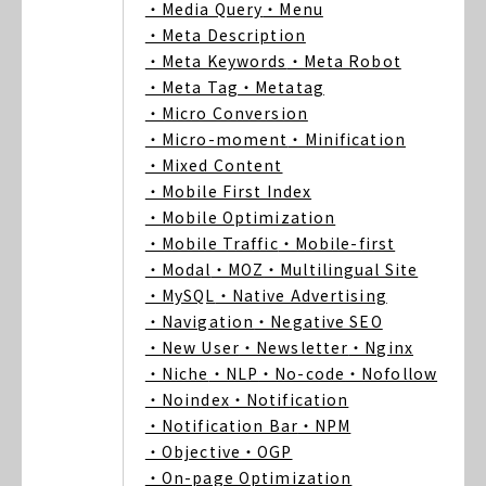
・Media Query
・Menu
・Meta Description
・Meta Keywords
・Meta Robot
・Meta Tag
・Metatag
・Micro Conversion
・Micro-moment
・Minification
・Mixed Content
・Mobile First Index
・Mobile Optimization
・Mobile Traffic
・Mobile-first
・Modal
・MOZ
・Multilingual Site
・MySQL
・Native Advertising
・Navigation
・Negative SEO
・New User
・Newsletter
・Nginx
・Niche
・NLP
・No-code
・Nofollow
・Noindex
・Notification
・Notification Bar
・NPM
・Objective
・OGP
・On-page Optimization