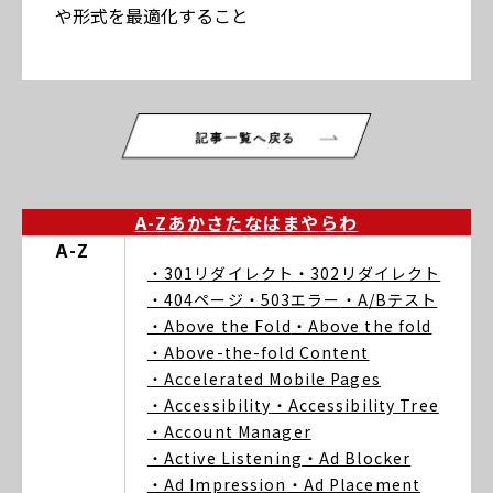
や形式を最適化すること
記事一覧へ戻る
A-Z
あ
か
さ
た
な
は
ま
や
ら
わ
A-Z
・301リダイレクト
・302リダイレクト
・404ページ
・503エラー
・A/Bテスト
・Above the Fold
・Above the fold
・Above-the-fold Content
・Accelerated Mobile Pages
・Accessibility
・Accessibility Tree
・Account Manager
・Active Listening
・Ad Blocker
・Ad Impression
・Ad Placement