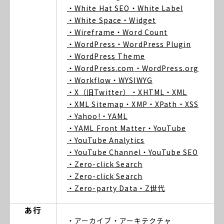
・White Hat SEO
・White Label
・White Space
・Widget
・Wireframe
・Word Count
・WordPress
・WordPress Plugin
・WordPress Theme
・WordPress.com
・WordPress.org
・Workflow
・WYSIWYG
・X（旧Twitter）
・XHTML
・XML
・XML Sitemap
・XMP
・XPath
・XSS
・Yahoo!
・YAML
・YAML Front Matter
・YouTube
・YouTube Analytics
・YouTube Channel
・YouTube SEO
・Zero-click Search
・Zero-click Search
・Zero-party Data
・Z世代
あ行
・アーカイブ
・アーキテクチャ