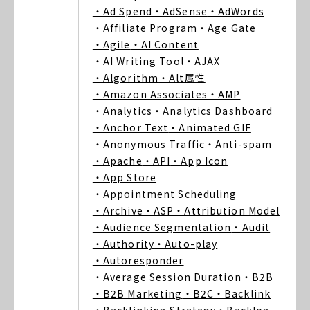
・Ad Spend
・AdSense
・AdWords
・Affiliate Program
・Age Gate
・Agile
・AI Content
・AI Writing Tool
・AJAX
・Algorithm
・Alt属性
・Amazon Associates
・AMP
・Analytics
・Analytics Dashboard
・Anchor Text
・Animated GIF
・Anonymous Traffic
・Anti-spam
・Apache
・API
・App Icon
・App Store
・Appointment Scheduling
・Archive
・ASP
・Attribution Model
・Audience Segmentation
・Audit
・Authority
・Auto-play
・Autoresponder
・Average Session Duration
・B2B
・B2B Marketing
・B2C
・Backlink