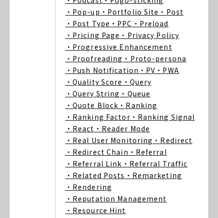
・Podcast
・Pogo-sticking
・Pop-up
・Portfolio Site
・Post
・Post Type
・PPC
・Preload
・Pricing Page
・Privacy Policy
・Progressive Enhancement
・Proofreading
・Proto-persona
・Push Notification
・PV
・PWA
・Quality Score
・Query
・Query String
・Queue
・Quote Block
・Ranking
・Ranking Factor
・Ranking Signal
・React
・Reader Mode
・Real User Monitoring
・Redirect
・Redirect Chain
・Referral
・Referral Link
・Referral Traffic
・Related Posts
・Remarketing
・Rendering
・Reputation Management
・Resource Hint