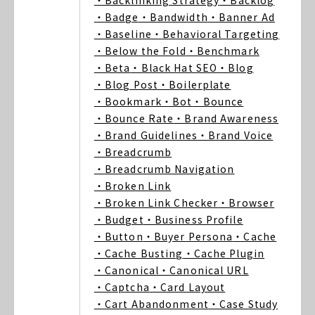
・Backlinking Strategy
・Backlog
・Badge
・Bandwidth
・Banner Ad
・Baseline
・Behavioral Targeting
・Below the Fold
・Benchmark
・Beta
・Black Hat SEO
・Blog
・Blog Post
・Boilerplate
・Bookmark
・Bot
・Bounce
・Bounce Rate
・Brand Awareness
・Brand Guidelines
・Brand Voice
・Breadcrumb
・Breadcrumb Navigation
・Broken Link
・Broken Link Checker
・Browser
・Budget
・Business Profile
・Button
・Buyer Persona
・Cache
・Cache Busting
・Cache Plugin
・Canonical
・Canonical URL
・Captcha
・Card Layout
・Cart Abandonment
・Case Study