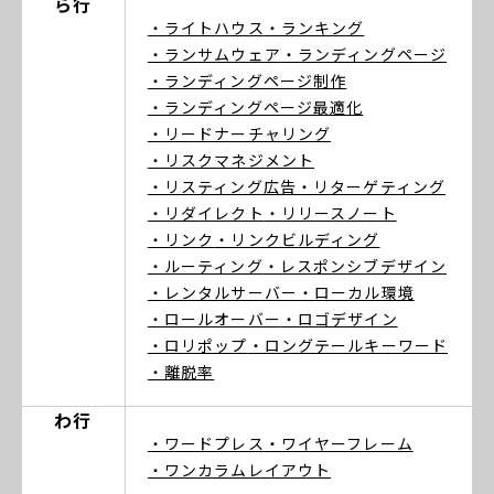
ら行
・ライトハウス
・ランキング
・ランサムウェア
・ランディングページ
・ランディングページ制作
・ランディングページ最適化
・リードナーチャリング
・リスクマネジメント
・リスティング広告
・リターゲティング
・リダイレクト
・リリースノート
・リンク
・リンクビルディング
・ルーティング
・レスポンシブデザイン
・レンタルサーバー
・ローカル環境
・ロールオーバー
・ロゴデザイン
・ロリポップ
・ロングテールキーワード
・離脱率
わ行
・ワードプレス
・ワイヤーフレーム
・ワンカラムレイアウト