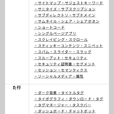
・サイトマップ
・サジェストキーワード
・サニタイズ
・サブスクリプション
・サブディレクトリ
・サブドメイン
・サムネイル
・シェア
・シェアボタン
・ショートコード
・シングルページアプリ
・スクレイピング
・スクロール
・スティッキーコンテンツ
・スニペット
・スパム
・スライダー
・スラッグ
・スループット
・セキュリティ
・セキュリティ証明書
・セグメント
・セッション
・セマンティクス
・ソーシャルメディア
・属性
た行
・ダーク背景
・タイトルタグ
・タイポグラフィ
・ダウンロード
・タグ
・タグマネージャー
・タスクバー
・ダッシュボード
・チャットボット