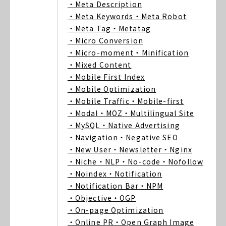
・Meta Description
・Meta Keywords
・Meta Robot
・Meta Tag
・Metatag
・Micro Conversion
・Micro-moment
・Minification
・Mixed Content
・Mobile First Index
・Mobile Optimization
・Mobile Traffic
・Mobile-first
・Modal
・MOZ
・Multilingual Site
・MySQL
・Native Advertising
・Navigation
・Negative SEO
・New User
・Newsletter
・Nginx
・Niche
・NLP
・No-code
・Nofollow
・Noindex
・Notification
・Notification Bar
・NPM
・Objective
・OGP
・On-page Optimization
・Online PR
・Open Graph Image