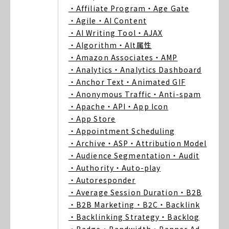
・Affiliate Program
・Age Gate
・Agile
・AI Content
・AI Writing Tool
・AJAX
・Algorithm
・Alt属性
・Amazon Associates
・AMP
・Analytics
・Analytics Dashboard
・Anchor Text
・Animated GIF
・Anonymous Traffic
・Anti-spam
・Apache
・API
・App Icon
・App Store
・Appointment Scheduling
・Archive
・ASP
・Attribution Model
・Audience Segmentation
・Audit
・Authority
・Auto-play
・Autoresponder
・Average Session Duration
・B2B
・B2B Marketing
・B2C
・Backlink
・Backlinking Strategy
・Backlog