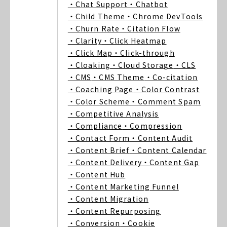
・Chat Support
・Chatbot
・Child Theme
・Chrome DevTools
・Churn Rate
・Citation Flow
・Clarity
・Click Heatmap
・Click Map
・Click-through
・Cloaking
・Cloud Storage
・CLS
・CMS
・CMS Theme
・Co-citation
・Coaching Page
・Color Contrast
・Color Scheme
・Comment Spam
・Competitive Analysis
・Compliance
・Compression
・Contact Form
・Content Audit
・Content Brief
・Content Calendar
・Content Delivery
・Content Gap
・Content Hub
・Content Marketing Funnel
・Content Migration
・Content Repurposing
・Conversion
・Cookie