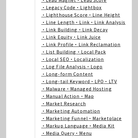
・Lead Magnet
・Lead Score
・Legacy Code
・Lightbox
・Lighthouse Score
・Line Height
・Line Length
・Link
・Link Analysis
・Link Building
・Link Decay
・Link Equity
・Link Juice
・Link Profile
・Link Reclamation
・List Building
・Local Pack
・Local SEO
・Localization
・Log File Analysis
・Logo
・Long-form Content
・Long-tail Keyword
・LPO
・LTV
・Malware
・Managed Hosting
・Manual Action
・Map
・Market Research
・Marketing Automation
・Marketing Funnel
・Marketplace
・Markup Language
・Media Kit
・Media Query
・Menu