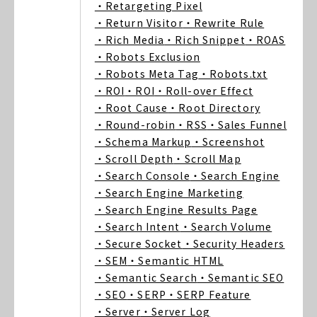
・Retargeting Pixel
・Return Visitor
・Rewrite Rule
・Rich Media
・Rich Snippet
・ROAS
・Robots Exclusion
・Robots Meta Tag
・Robots.txt
・ROI
・ROI
・Roll-over Effect
・Root Cause
・Root Directory
・Round-robin
・RSS
・Sales Funnel
・Schema Markup
・Screenshot
・Scroll Depth
・Scroll Map
・Search Console
・Search Engine
・Search Engine Marketing
・Search Engine Results Page
・Search Intent
・Search Volume
・Secure Socket
・Security Headers
・SEM
・Semantic HTML
・Semantic Search
・Semantic SEO
・SEO
・SERP
・SERP Feature
・Server
・Server Log