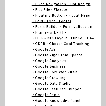
・Fixed Navigation
・Flat Design
・Flat File
・Flexbox
・Floating Button
・Flyout Menu
・Fold
・Font
・Footer
・Form Builder
・Form Validation
・Framework
・FTP
・Full-width Layout
・Funnel
・GA4
・GDPR
・Ghost
・Goal Tracking
・Google Ads
・Google Algorithm Update
・Google Analytics
・Google Business
・Google Core Web Vitals
・Google Crawling
・Google Data Studio
・Google Featured Snippet
・Google Fonts
・Google Knowledge Panel