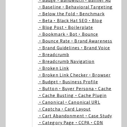
・Badge
・Bandwidth
・Banner Ad
・Baseline
・Behavioral Targeting
・Below the Fold
・Benchmark
・Beta
・Black Hat SEO
・Blog
・Blog Post
・Boilerplate
・Bookmark
・Bot
・Bounce
・Bounce Rate
・Brand Awareness
・Brand Guidelines
・Brand Voice
・Breadcrumb
・Breadcrumb Navigation
・Broken Link
・Broken Link Checker
・Browser
・Budget
・Business Profile
・Button
・Buyer Persona
・Cache
・Cache Busting
・Cache Plugin
・Canonical
・Canonical URL
・Captcha
・Card Layout
・Cart Abandonment
・Case Study
・Category Page
・CCPA
・CDN