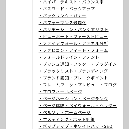
・ハイパーテキスト
・バウンス率
・パスワード
・バックアップ
・バックリンク
・バナー
・パフォーマンス最適化
・バリデーション
・パンくずリスト
・ビューポート
・ファーストビュー
・ファイアウォール
・ファネル分析
・ファビコン
・フィード
・フォーム
・フォールドライン
・フォント
・プッシュ通知
・フッター
・プラグイン
・ブラックリスト
・ブランディング
・ブランド認知
・ブレークポイント
・フレームワーク
・プレビュー
・ブログ
・プロフィールページ
・ページネーション
・ページランク
・ページ体験
・ペイウォール
・ヘッダー
・ペルソナ
・ホームページ
・ホスティング
・ボット対策
・ポップアップ
・ホワイトハットSEO