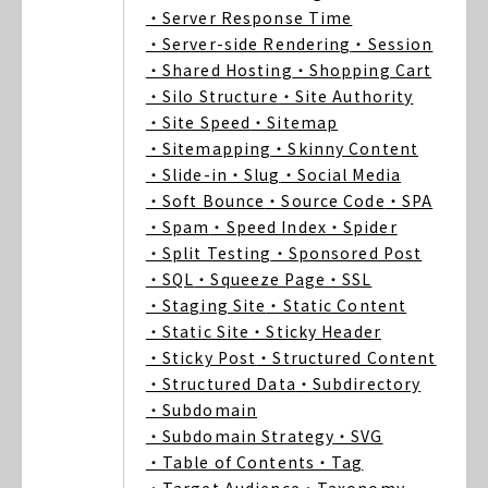
・Server Response Time
・Server-side Rendering
・Session
・Shared Hosting
・Shopping Cart
・Silo Structure
・Site Authority
・Site Speed
・Sitemap
・Sitemapping
・Skinny Content
・Slide-in
・Slug
・Social Media
・Soft Bounce
・Source Code
・SPA
・Spam
・Speed Index
・Spider
・Split Testing
・Sponsored Post
・SQL
・Squeeze Page
・SSL
・Staging Site
・Static Content
・Static Site
・Sticky Header
・Sticky Post
・Structured Content
・Structured Data
・Subdirectory
・Subdomain
・Subdomain Strategy
・SVG
・Table of Contents
・Tag