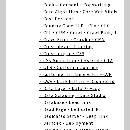
・Cookie Consent
・Copywriting
・Core Algorithm
・Core Web Vitals
・Cost Per Lead
・Country Code TLD
・CPA
・CPC
・CPL
・CPM
・Crawl
・Crawl Budget
・Crawl Error
・Crawler
・CRM
・Cross-device Tracking
・Cross-origin
・CSS
・CSS Animation
・CSS Grid
・CTA
・CTR
・Customer Journey
・Customer Lifetime Value
・CVR
・CWV
・Dark Pattern
・Dashboard
・Data Layer
・Data Privacy
・Data Scraping
・Data Studio
・Database
・Dead Link
・Dead Page
・Dedicated IP
・Dedicated Server
・Deep Link
・Deindex
・Deployment