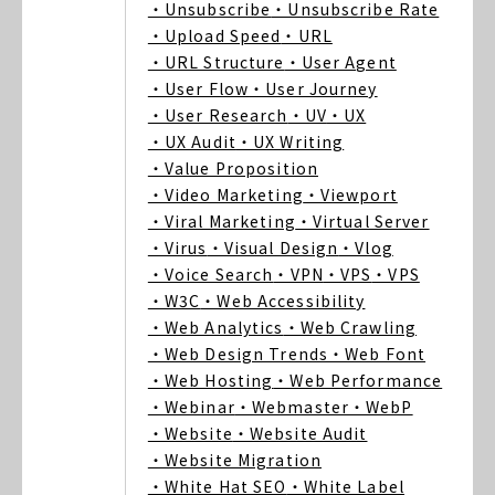
・Unsubscribe
・Unsubscribe Rate
・Upload Speed
・URL
・URL Structure
・User Agent
・User Flow
・User Journey
・User Research
・UV
・UX
・UX Audit
・UX Writing
・Value Proposition
・Video Marketing
・Viewport
・Viral Marketing
・Virtual Server
・Virus
・Visual Design
・Vlog
・Voice Search
・VPN
・VPS
・VPS
・W3C
・Web Accessibility
・Web Analytics
・Web Crawling
・Web Design Trends
・Web Font
・Web Hosting
・Web Performance
・Webinar
・Webmaster
・WebP
・Website
・Website Audit
・Website Migration
・White Hat SEO
・White Label