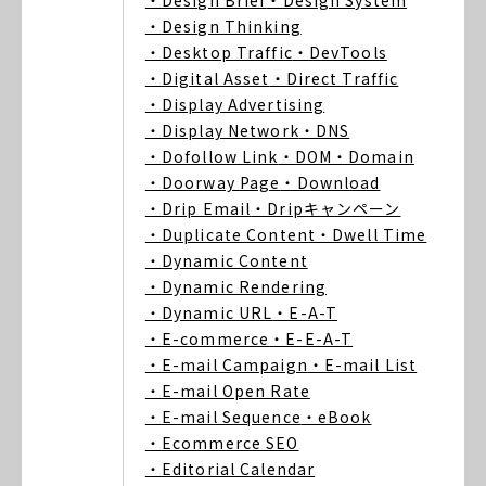
・Design Brief
・Design System
・Design Thinking
・Desktop Traffic
・DevTools
・Digital Asset
・Direct Traffic
・Display Advertising
・Display Network
・DNS
・Dofollow Link
・DOM
・Domain
・Doorway Page
・Download
・Drip Email
・Dripキャンペーン
・Duplicate Content
・Dwell Time
・Dynamic Content
・Dynamic Rendering
・Dynamic URL
・E-A-T
・E-commerce
・E-E-A-T
・E-mail Campaign
・E-mail List
・E-mail Open Rate
・E-mail Sequence
・eBook
・Ecommerce SEO
・Editorial Calendar