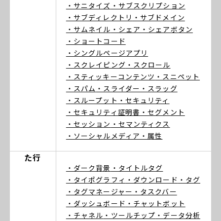
・サニタイズ
・サブスクリプション
・サブディレクトリ
・サブドメイン
・サムネイル
・シェア
・シェアボタン
・ショートコード
・シングルページアプリ
・スクレイピング
・スクロール
・スティッキーコンテンツ
・スニペット
・スパム
・スライダー
・スラッグ
・スループット
・セキュリティ
・セキュリティ証明書
・セグメント
・セッション
・セマンティクス
・ソーシャルメディア
・属性
た行
・ダーク背景
・タイトルタグ
・タイポグラフィ
・ダウンロード
・タグ
・タグマネージャー
・タスクバー
・ダッシュボード
・チャットボット
・チャネル
・ツールチップ
・データ分析