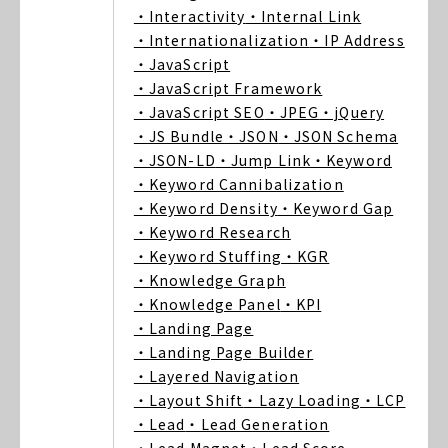
・Interactivity
・Internal Link
・Internationalization
・IP Address
・JavaScript
・JavaScript Framework
・JavaScript SEO
・JPEG
・jQuery
・JS Bundle
・JSON
・JSON Schema
・JSON-LD
・Jump Link
・Keyword
・Keyword Cannibalization
・Keyword Density
・Keyword Gap
・Keyword Research
・Keyword Stuffing
・KGR
・Knowledge Graph
・Knowledge Panel
・KPI
・Landing Page
・Landing Page Builder
・Layered Navigation
・Layout Shift
・Lazy Loading
・LCP
・Lead
・Lead Generation