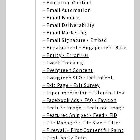
・Education Content
・Email Automation
・Email Bounce
・Email Deliverability
・Email Marketing
・Email Signature
・Embed
・Engagement
・Engagement Rate
・Entity
・Error 404
・Event Tracking
・Evergreen Content
・Evergreen SEO
・Exit Intent
・Exit Page
・Exit Survey
・Experimentation
・External Link
・Facebook Ads
・FAQ
・Favicon
・Feature Image
・Featured Image
・Featured Snippet
・Feed
・FID
・File Manager
・File Size
・Filter
・Firewall
・First Contentful Paint
・First-party Data