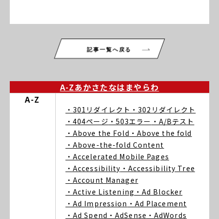
記事一覧へ戻る
A-Z
あ
か
さ
た
な
は
ま
や
ら
わ
A-Z
・301リダイレクト
・302リダイレクト
・404ページ
・503エラー
・A/Bテスト
・Above the Fold
・Above the fold
・Above-the-fold Content
・Accelerated Mobile Pages
・Accessibility
・Accessibility Tree
・Account Manager
・Active Listening
・Ad Blocker
・Ad Impression
・Ad Placement
・Ad Spend
・AdSense
・AdWords