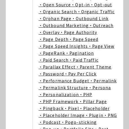
・Open Source
・Opt-in
・Opt-out
・Organic Search
・Organic Traffic
・Orphan Page
・Outbound Link
・Outbound Marketing
・Outreach
・Overlay
・Page Authority
・Page Depth
・Page Speed
・Page Speed Insights
・Page View
・PageRank
・Pagination
・Paid Search
・Paid Traffic
・Parallax Effect
・Parent Theme
・Password
・Pay Per Click
・Performance Budget
・Permalink
・Permalink Structure
・Persona
・Personalization
・PHP
・PHP Framework
・Pillar Page
・Pingback
・Pixel
・Placeholder
・Placeholder Image
・Plugin
・PNG
・Podcast
・Pogo-sticking