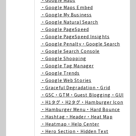
・Google Maps
・Google Maps Embed
・Google My Business
・Google Natural Search
・Google PageSpeed
・Google PageSpeed Insights
・Google Penalty
・Google Search
・Google Search Console
・Google Shopping
・Google Tag Manager
・Google Trends
・Google Web Stories
・Graceful Degradation
・Grid
・GSC
・GTM
・Guest Blogging
・GUI
・H1タグ
・H2タグ
・Hamburger Icon
・Hamburger Menu
・Hard Bounce
・Hashtag
・Header
・Heat Map
・Heatmap
・Help Center
・Hero Section
・Hidden Text