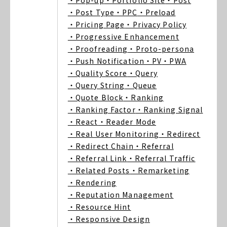
・Pop-up
・Portfolio Site
・Post
・Post Type
・PPC
・Preload
・Pricing Page
・Privacy Policy
・Progressive Enhancement
・Proofreading
・Proto-persona
・Push Notification
・PV
・PWA
・Quality Score
・Query
・Query String
・Queue
・Quote Block
・Ranking
・Ranking Factor
・Ranking Signal
・React
・Reader Mode
・Real User Monitoring
・Redirect
・Redirect Chain
・Referral
・Referral Link
・Referral Traffic
・Related Posts
・Remarketing
・Rendering
・Reputation Management
・Resource Hint
・Responsive Design