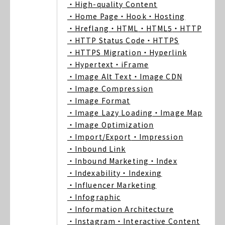
・High-quality Content
・Home Page
・Hook
・Hosting
・Hreflang
・HTML
・HTML5
・HTTP
・HTTP Status Code
・HTTPS
・HTTPS Migration
・Hyperlink
・Hypertext
・iFrame
・Image Alt Text
・Image CDN
・Image Compression
・Image Format
・Image Lazy Loading
・Image Map
・Image Optimization
・Import/Export
・Impression
・Inbound Link
・Inbound Marketing
・Index
・Indexability
・Indexing
・Influencer Marketing
・Infographic
・Information Architecture
・Instagram
・Interactive Content