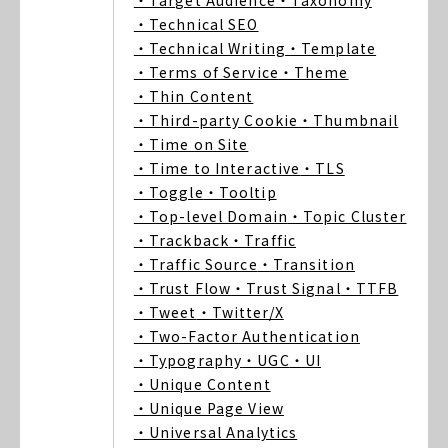
・Target Audience
・Taxonomy
・Technical SEO
・Technical Writing
・Template
・Terms of Service
・Theme
・Thin Content
・Third-party Cookie
・Thumbnail
・Time on Site
・Time to Interactive
・TLS
・Toggle
・Tooltip
・Top-level Domain
・Topic Cluster
・Trackback
・Traffic
・Traffic Source
・Transition
・Trust Flow
・Trust Signal
・TTFB
・Tweet
・Twitter/X
・Two-Factor Authentication
・Typography
・UGC
・UI
・Unique Content
・Unique Page View
・Universal Analytics