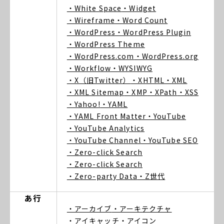
・White Space
・Widget
・Wireframe
・Word Count
・WordPress
・WordPress Plugin
・WordPress Theme
・WordPress.com
・WordPress.org
・Workflow
・WYSIWYG
・X（旧Twitter）
・XHTML
・XML
・XML Sitemap
・XMP
・XPath
・XSS
・Yahoo!
・YAML
・YAML Front Matter
・YouTube
・YouTube Analytics
・YouTube Channel
・YouTube SEO
・Zero-click Search
・Zero-click Search
・Zero-party Data
・Z世代
あ行
・アーカイブ
・アーキテクチャ
・アイキャッチ
・アイコン