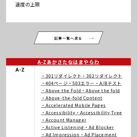
速度の上限
記事一覧へ戻る
A-Z
あ
か
さ
た
な
は
ま
や
ら
わ
A-Z
・301リダイレクト
・302リダイレクト
・404ページ
・503エラー
・A/Bテスト
・Above the Fold
・Above the fold
・Above-the-fold Content
・Accelerated Mobile Pages
・Accessibility
・Accessibility Tree
・Account Manager
・Active Listening
・Ad Blocker
・Ad Impression
・Ad Placement