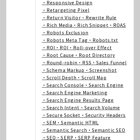
・Responsive Design
・Retargeting Pixel
・Return Visitor
・Rewrite Rule
・Rich Media
・Rich Snippet
・ROAS
・Robots Exclusion
・Robots Meta Tag
・Robots.txt
・ROI
・ROI
・Roll-over Effect
・Root Cause
・Root Directory
・Round-robin
・RSS
・Sales Funnel
・Schema Markup
・Screenshot
・Scroll Depth
・Scroll Map
・Search Console
・Search Engine
・Search Engine Marketing
・Search Engine Results Page
・Search Intent
・Search Volume
・Secure Socket
・Security Headers
・SEM
・Semantic HTML
・Semantic Search
・Semantic SEO
・SEO
・SERP
・SERP Feature