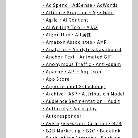
・Ad Spend
・AdSense
・AdWords
・Affiliate Program
・Age Gate
・Agile
・AI Content
・AI Writing Tool
・AJAX
・Algorithm
・Alt属性
・Amazon Associates
・AMP
・Analytics
・Analytics Dashboard
・Anchor Text
・Animated GIF
・Anonymous Traffic
・Anti-spam
・Apache
・API
・App Icon
・App Store
・Appointment Scheduling
・Archive
・ASP
・Attribution Model
・Audience Segmentation
・Audit
・Authority
・Auto-play
・Autoresponder
・Average Session Duration
・B2B
・B2B Marketing
・B2C
・Backlink