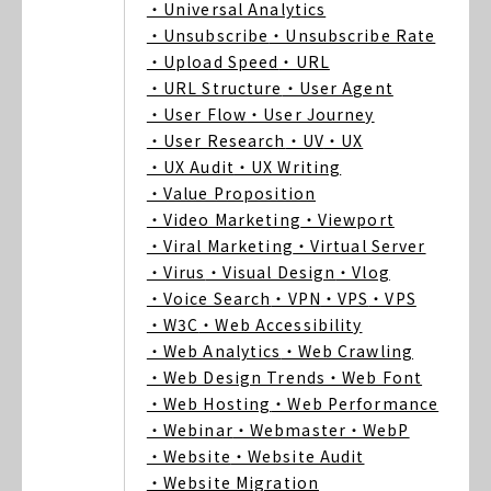
・Universal Analytics
・Unsubscribe
・Unsubscribe Rate
・Upload Speed
・URL
・URL Structure
・User Agent
・User Flow
・User Journey
・User Research
・UV
・UX
・UX Audit
・UX Writing
・Value Proposition
・Video Marketing
・Viewport
・Viral Marketing
・Virtual Server
・Virus
・Visual Design
・Vlog
・Voice Search
・VPN
・VPS
・VPS
・W3C
・Web Accessibility
・Web Analytics
・Web Crawling
・Web Design Trends
・Web Font
・Web Hosting
・Web Performance
・Webinar
・Webmaster
・WebP
・Website
・Website Audit
・Website Migration