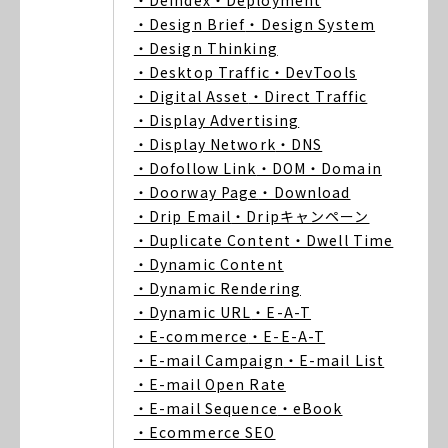
・Deindex
・Deployment
・Design Brief
・Design System
・Design Thinking
・Desktop Traffic
・DevTools
・Digital Asset
・Direct Traffic
・Display Advertising
・Display Network
・DNS
・Dofollow Link
・DOM
・Domain
・Doorway Page
・Download
・Drip Email
・Dripキャンペーン
・Duplicate Content
・Dwell Time
・Dynamic Content
・Dynamic Rendering
・Dynamic URL
・E-A-T
・E-commerce
・E-E-A-T
・E-mail Campaign
・E-mail List
・E-mail Open Rate
・E-mail Sequence
・eBook
・Ecommerce SEO