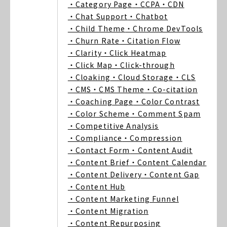
・Category Page
・CCPA
・CDN
・Chat Support
・Chatbot
・Child Theme
・Chrome DevTools
・Churn Rate
・Citation Flow
・Clarity
・Click Heatmap
・Click Map
・Click-through
・Cloaking
・Cloud Storage
・CLS
・CMS
・CMS Theme
・Co-citation
・Coaching Page
・Color Contrast
・Color Scheme
・Comment Spam
・Competitive Analysis
・Compliance
・Compression
・Contact Form
・Content Audit
・Content Brief
・Content Calendar
・Content Delivery
・Content Gap
・Content Hub
・Content Marketing Funnel
・Content Migration
・Content Repurposing