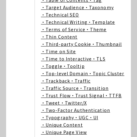
・Table of Contents
・Tag
・Target Audience
・Taxonomy
・Technical SEO
・Technical Writing
・Template
・Terms of Service
・Theme
・Thin Content
・Third-party Cookie
・Thumbnail
・Time on Site
・Time to Interactive
・TLS
・Toggle
・Tooltip
・Top-level Domain
・Topic Cluster
・Trackback
・Traffic
・Traffic Source
・Transition
・Trust Flow
・Trust Signal
・TTFB
・Tweet
・Twitter/X
・Two-Factor Authentication
・Typography
・UGC
・UI
・Unique Content
・Unique Page View