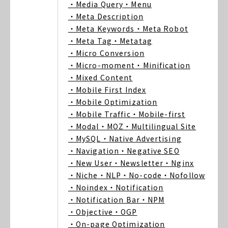
・Media Query
・Menu
・Meta Description
・Meta Keywords
・Meta Robot
・Meta Tag
・Metatag
・Micro Conversion
・Micro-moment
・Minification
・Mixed Content
・Mobile First Index
・Mobile Optimization
・Mobile Traffic
・Mobile-first
・Modal
・MOZ
・Multilingual Site
・MySQL
・Native Advertising
・Navigation
・Negative SEO
・New User
・Newsletter
・Nginx
・Niche
・NLP
・No-code
・Nofollow
・Noindex
・Notification
・Notification Bar
・NPM
・Objective
・OGP
・On-page Optimization