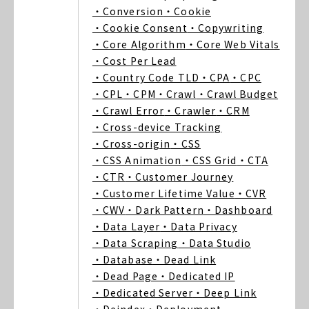
・Conversion
・Cookie
・Cookie Consent
・Copywriting
・Core Algorithm
・Core Web Vitals
・Cost Per Lead
・Country Code TLD
・CPA
・CPC
・CPL
・CPM
・Crawl
・Crawl Budget
・Crawl Error
・Crawler
・CRM
・Cross-device Tracking
・Cross-origin
・CSS
・CSS Animation
・CSS Grid
・CTA
・CTR
・Customer Journey
・Customer Lifetime Value
・CVR
・CWV
・Dark Pattern
・Dashboard
・Data Layer
・Data Privacy
・Data Scraping
・Data Studio
・Database
・Dead Link
・Dead Page
・Dedicated IP
・Dedicated Server
・Deep Link