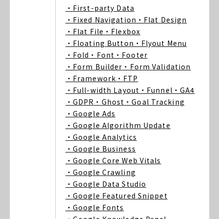
・First-party Data
・Fixed Navigation
・Flat Design
・Flat File
・Flexbox
・Floating Button
・Flyout Menu
・Fold
・Font
・Footer
・Form Builder
・Form Validation
・Framework
・FTP
・Full-width Layout
・Funnel
・GA4
・GDPR
・Ghost
・Goal Tracking
・Google Ads
・Google Algorithm Update
・Google Analytics
・Google Business
・Google Core Web Vitals
・Google Crawling
・Google Data Studio
・Google Featured Snippet
・Google Fonts