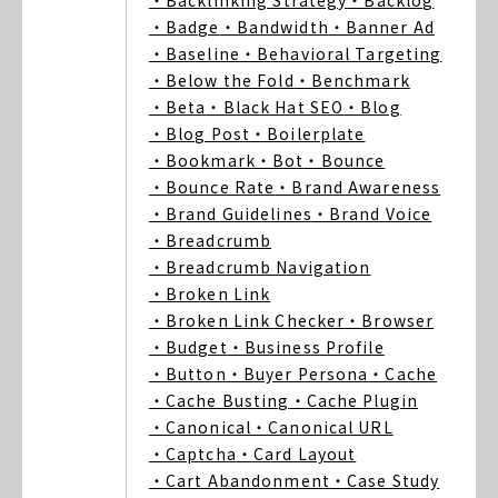
・Backlinking Strategy
・Backlog
・Badge
・Bandwidth
・Banner Ad
・Baseline
・Behavioral Targeting
・Below the Fold
・Benchmark
・Beta
・Black Hat SEO
・Blog
・Blog Post
・Boilerplate
・Bookmark
・Bot
・Bounce
・Bounce Rate
・Brand Awareness
・Brand Guidelines
・Brand Voice
・Breadcrumb
・Breadcrumb Navigation
・Broken Link
・Broken Link Checker
・Browser
・Budget
・Business Profile
・Button
・Buyer Persona
・Cache
・Cache Busting
・Cache Plugin
・Canonical
・Canonical URL
・Captcha
・Card Layout
・Cart Abandonment
・Case Study