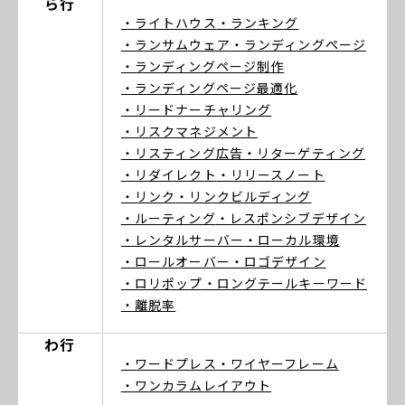
ら行
・ライトハウス
・ランキング
・ランサムウェア
・ランディングページ
・ランディングページ制作
・ランディングページ最適化
・リードナーチャリング
・リスクマネジメント
・リスティング広告
・リターゲティング
・リダイレクト
・リリースノート
・リンク
・リンクビルディング
・ルーティング
・レスポンシブデザイン
・レンタルサーバー
・ローカル環境
・ロールオーバー
・ロゴデザイン
・ロリポップ
・ロングテールキーワード
・離脱率
わ行
・ワードプレス
・ワイヤーフレーム
・ワンカラムレイアウト