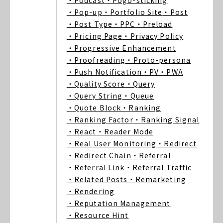
・Podcast
・Pogo-sticking
・Pop-up
・Portfolio Site
・Post
・Post Type
・PPC
・Preload
・Pricing Page
・Privacy Policy
・Progressive Enhancement
・Proofreading
・Proto-persona
・Push Notification
・PV
・PWA
・Quality Score
・Query
・Query String
・Queue
・Quote Block
・Ranking
・Ranking Factor
・Ranking Signal
・React
・Reader Mode
・Real User Monitoring
・Redirect
・Redirect Chain
・Referral
・Referral Link
・Referral Traffic
・Related Posts
・Remarketing
・Rendering
・Reputation Management
・Resource Hint