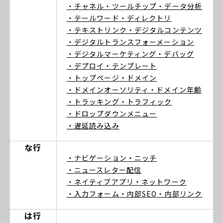
・チャネル
・ツールチップ
・データ分析
・テールワード
・ディレクトリ
・テキストリンク
・デジタルコンテンツ
・デジタルトランスフォーメーション
・デジタルマーケティング
・デバッグ
・デプロイ
・テンプレート
・トップページ
・ドメイン
・ドメインオーソリティ
・ドメイン年齢
・トラッキング
・トラフィック
・ドロップダウンメニュー
・遅延読み込み
な行
・ナビゲーション
・ニッチ
・ニュースレター配信
・ネイティブアプリ
・ネットワーク
・入力フォーム
・内部SEO
・内部リンク
は行