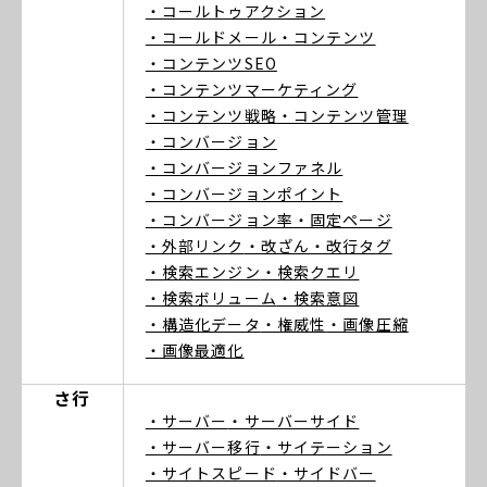
・コールトゥアクション
・コールドメール
・コンテンツ
・コンテンツSEO
・コンテンツマーケティング
・コンテンツ戦略
・コンテンツ管理
・コンバージョン
・コンバージョンファネル
・コンバージョンポイント
・コンバージョン率
・固定ページ
・外部リンク
・改ざん
・改行タグ
・検索エンジン
・検索クエリ
・検索ボリューム
・検索意図
・構造化データ
・権威性
・画像圧縮
・画像最適化
さ行
・サーバー
・サーバーサイド
・サーバー移行
・サイテーション
・サイトスピード
・サイドバー