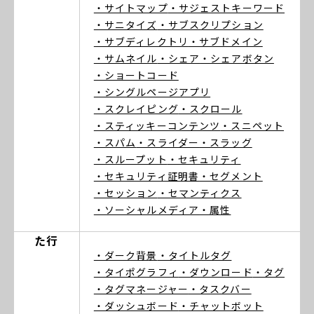
・サイトマップ
・サジェストキーワード
・サニタイズ
・サブスクリプション
・サブディレクトリ
・サブドメイン
・サムネイル
・シェア
・シェアボタン
・ショートコード
・シングルページアプリ
・スクレイピング
・スクロール
・スティッキーコンテンツ
・スニペット
・スパム
・スライダー
・スラッグ
・スループット
・セキュリティ
・セキュリティ証明書
・セグメント
・セッション
・セマンティクス
・ソーシャルメディア
・属性
た行
・ダーク背景
・タイトルタグ
・タイポグラフィ
・ダウンロード
・タグ
・タグマネージャー
・タスクバー
・ダッシュボード
・チャットボット