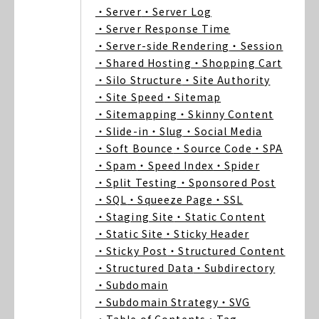
・Server
・Server Log
・Server Response Time
・Server-side Rendering
・Session
・Shared Hosting
・Shopping Cart
・Silo Structure
・Site Authority
・Site Speed
・Sitemap
・Sitemapping
・Skinny Content
・Slide-in
・Slug
・Social Media
・Soft Bounce
・Source Code
・SPA
・Spam
・Speed Index
・Spider
・Split Testing
・Sponsored Post
・SQL
・Squeeze Page
・SSL
・Staging Site
・Static Content
・Static Site
・Sticky Header
・Sticky Post
・Structured Content
・Structured Data
・Subdirectory
・Subdomain
・Subdomain Strategy
・SVG