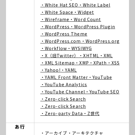
・White Hat SEO
・White Label
・White Space
・Widget
・Wireframe
・Word Count
・WordPress
・WordPress Plugin
・WordPress Theme
・WordPress.com
・WordPress.org
・Workflow
・WYSIWYG
・X（旧Twitter）
・XHTML
・XML
・XML Sitemap
・XMP
・XPath
・XSS
・Yahoo!
・YAML
・YAML Front Matter
・YouTube
・YouTube Analytics
・YouTube Channel
・YouTube SEO
・Zero-click Search
・Zero-click Search
・Zero-party Data
・Z世代
あ行
・アーカイブ
・アーキテクチャ