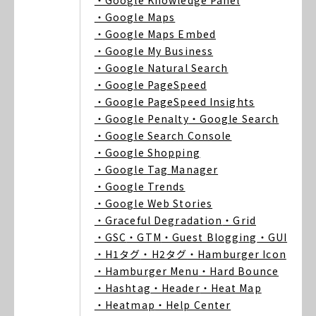
・Google Knowledge Panel
・Google Maps
・Google Maps Embed
・Google My Business
・Google Natural Search
・Google PageSpeed
・Google PageSpeed Insights
・Google Penalty
・Google Search
・Google Search Console
・Google Shopping
・Google Tag Manager
・Google Trends
・Google Web Stories
・Graceful Degradation
・Grid
・GSC
・GTM
・Guest Blogging
・GUI
・H1タグ
・H2タグ
・Hamburger Icon
・Hamburger Menu
・Hard Bounce
・Hashtag
・Header
・Heat Map
・Heatmap
・Help Center