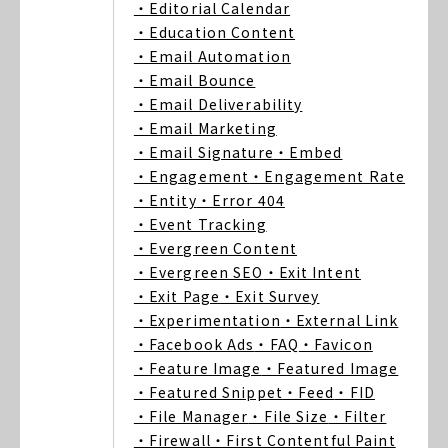
・Editorial Calendar
・Education Content
・Email Automation
・Email Bounce
・Email Deliverability
・Email Marketing
・Email Signature
・Embed
・Engagement
・Engagement Rate
・Entity
・Error 404
・Event Tracking
・Evergreen Content
・Evergreen SEO
・Exit Intent
・Exit Page
・Exit Survey
・Experimentation
・External Link
・Facebook Ads
・FAQ
・Favicon
・Feature Image
・Featured Image
・Featured Snippet
・Feed
・FID
・File Manager
・File Size
・Filter
・Firewall
・First Contentful Paint