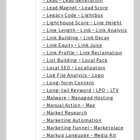
・Lead
・Lead Generation
・Lead Magnet
・Lead Score
・Legacy Code
・Lightbox
・Lighthouse Score
・Line Height
・Line Length
・Link
・Link Analysis
・Link Building
・Link Decay
・Link Equity
・Link Juice
・Link Profile
・Link Reclamation
・List Building
・Local Pack
・Local SEO
・Localization
・Log File Analysis
・Logo
・Long-form Content
・Long-tail Keyword
・LPO
・LTV
・Malware
・Managed Hosting
・Manual Action
・Map
・Market Research
・Marketing Automation
・Marketing Funnel
・Marketplace
・Markup Language
・Media Kit