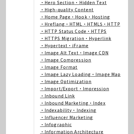
・Hero Section
・Hidden Text
・High-quality Content
・Home Page
・Hook
・Hosting
・Hreflang
・HTML
・HTML5
・HTTP
・HTTP Status Code
・HTTPS
・HTTPS Migration
・Hyperlink
・Hypertext
・iFrame
・Image Alt Text
・Image CDN
・Image Compression
・Image Format
・Image Lazy Loading
・Image Map
・Image Optimization
・Import/Export
・Impression
・Inbound Link
・Inbound Marketing
・Index
・Indexability
・Indexing
・Influencer Marketing
・Infographic
・Information Architecture