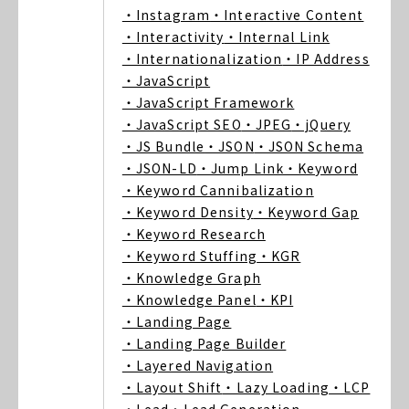
・Instagram
・Interactive Content
・Interactivity
・Internal Link
・Internationalization
・IP Address
・JavaScript
・JavaScript Framework
・JavaScript SEO
・JPEG
・jQuery
・JS Bundle
・JSON
・JSON Schema
・JSON-LD
・Jump Link
・Keyword
・Keyword Cannibalization
・Keyword Density
・Keyword Gap
・Keyword Research
・Keyword Stuffing
・KGR
・Knowledge Graph
・Knowledge Panel
・KPI
・Landing Page
・Landing Page Builder
・Layered Navigation
・Layout Shift
・Lazy Loading
・LCP