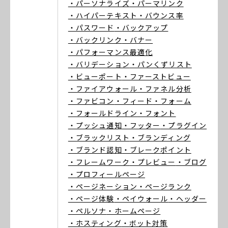
・パーソナライズ
・パーマリンク
・ハイパーテキスト
・バウンス率
・パスワード
・バックアップ
・バックリンク
・バナー
・パフォーマンス最適化
・バリデーション
・パンくずリスト
・ビューポート
・ファーストビュー
・ファイアウォール
・ファネル分析
・ファビコン
・フィード
・フォーム
・フォールドライン
・フォント
・プッシュ通知
・フッター
・プラグイン
・ブラックリスト
・ブランディング
・ブランド認知
・ブレークポイント
・フレームワーク
・プレビュー
・ブログ
・プロフィールページ
・ページネーション
・ページランク
・ページ体験
・ペイウォール
・ヘッダー
・ペルソナ
・ホームページ
・ホスティング
・ボット対策