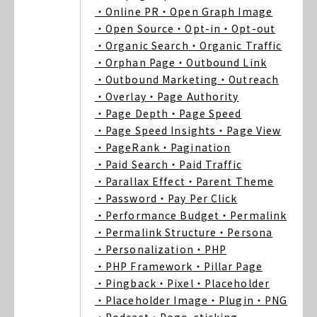
・Online PR
・Open Graph Image
・Open Source
・Opt-in
・Opt-out
・Organic Search
・Organic Traffic
・Orphan Page
・Outbound Link
・Outbound Marketing
・Outreach
・Overlay
・Page Authority
・Page Depth
・Page Speed
・Page Speed Insights
・Page View
・PageRank
・Pagination
・Paid Search
・Paid Traffic
・Parallax Effect
・Parent Theme
・Password
・Pay Per Click
・Performance Budget
・Permalink
・Permalink Structure
・Persona
・Personalization
・PHP
・PHP Framework
・Pillar Page
・Pingback
・Pixel
・Placeholder
・Placeholder Image
・Plugin
・PNG