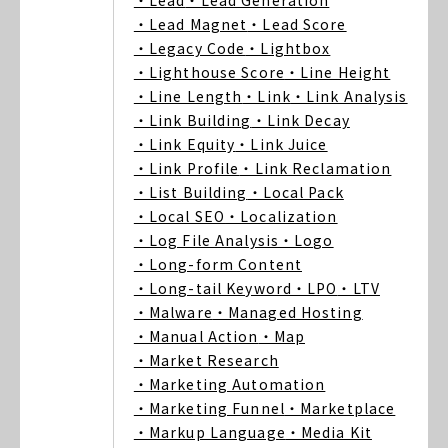
・Lead
・Lead Generation
・Lead Magnet
・Lead Score
・Legacy Code
・Lightbox
・Lighthouse Score
・Line Height
・Line Length
・Link
・Link Analysis
・Link Building
・Link Decay
・Link Equity
・Link Juice
・Link Profile
・Link Reclamation
・List Building
・Local Pack
・Local SEO
・Localization
・Log File Analysis
・Logo
・Long-form Content
・Long-tail Keyword
・LPO
・LTV
・Malware
・Managed Hosting
・Manual Action
・Map
・Market Research
・Marketing Automation
・Marketing Funnel
・Marketplace
・Markup Language
・Media Kit