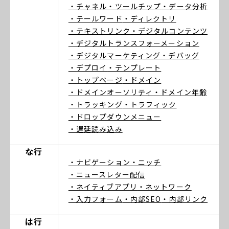
・チャネル
・ツールチップ
・データ分析
・テールワード
・ディレクトリ
・テキストリンク
・デジタルコンテンツ
・デジタルトランスフォーメーション
・デジタルマーケティング
・デバッグ
・デプロイ
・テンプレート
・トップページ
・ドメイン
・ドメインオーソリティ
・ドメイン年齢
・トラッキング
・トラフィック
・ドロップダウンメニュー
・遅延読み込み
な行
・ナビゲーション
・ニッチ
・ニュースレター配信
・ネイティブアプリ
・ネットワーク
・入力フォーム
・内部SEO
・内部リンク
は行