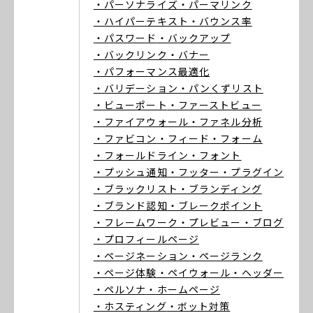
・パーソナライズ
・パーマリンク
・ハイパーテキスト
・バウンス率
・パスワード
・バックアップ
・バックリンク
・バナー
・パフォーマンス最適化
・バリデーション
・パンくずリスト
・ビューポート
・ファーストビュー
・ファイアウォール
・ファネル分析
・ファビコン
・フィード
・フォーム
・フォールドライン
・フォント
・プッシュ通知
・フッター
・プラグイン
・ブラックリスト
・ブランディング
・ブランド認知
・ブレークポイント
・フレームワーク
・プレビュー
・ブログ
・プロフィールページ
・ページネーション
・ページランク
・ページ体験
・ペイウォール
・ヘッダー
・ペルソナ
・ホームページ
・ホスティング
・ボット対策