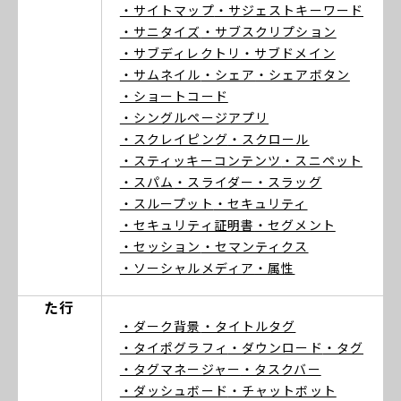
・サイトマップ
・サジェストキーワード
・サニタイズ
・サブスクリプション
・サブディレクトリ
・サブドメイン
・サムネイル
・シェア
・シェアボタン
・ショートコード
・シングルページアプリ
・スクレイピング
・スクロール
・スティッキーコンテンツ
・スニペット
・スパム
・スライダー
・スラッグ
・スループット
・セキュリティ
・セキュリティ証明書
・セグメント
・セッション
・セマンティクス
・ソーシャルメディア
・属性
た行
・ダーク背景
・タイトルタグ
・タイポグラフィ
・ダウンロード
・タグ
・タグマネージャー
・タスクバー
・ダッシュボード
・チャットボット