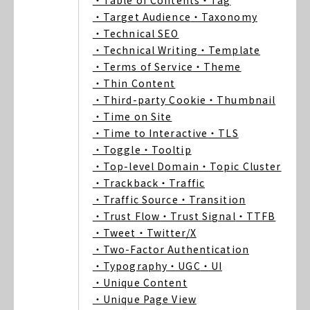
・Table of Contents
・Tag
・Target Audience
・Taxonomy
・Technical SEO
・Technical Writing
・Template
・Terms of Service
・Theme
・Thin Content
・Third-party Cookie
・Thumbnail
・Time on Site
・Time to Interactive
・TLS
・Toggle
・Tooltip
・Top-level Domain
・Topic Cluster
・Trackback
・Traffic
・Traffic Source
・Transition
・Trust Flow
・Trust Signal
・TTFB
・Tweet
・Twitter/X
・Two-Factor Authentication
・Typography
・UGC
・UI
・Unique Content
・Unique Page View