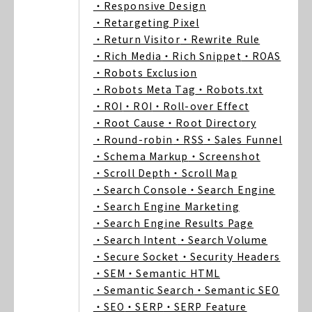
・Responsive Design
・Retargeting Pixel
・Return Visitor
・Rewrite Rule
・Rich Media
・Rich Snippet
・ROAS
・Robots Exclusion
・Robots Meta Tag
・Robots.txt
・ROI
・ROI
・Roll-over Effect
・Root Cause
・Root Directory
・Round-robin
・RSS
・Sales Funnel
・Schema Markup
・Screenshot
・Scroll Depth
・Scroll Map
・Search Console
・Search Engine
・Search Engine Marketing
・Search Engine Results Page
・Search Intent
・Search Volume
・Secure Socket
・Security Headers
・SEM
・Semantic HTML
・Semantic Search
・Semantic SEO
・SEO
・SERP
・SERP Feature