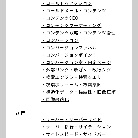
・コールトゥアクション
・コールドメール
・コンテンツ
・コンテンツSEO
・コンテンツマーケティング
・コンテンツ戦略
・コンテンツ管理
・コンバージョン
・コンバージョンファネル
・コンバージョンポイント
・コンバージョン率
・固定ページ
・外部リンク
・改ざん
・改行タグ
・検索エンジン
・検索クエリ
・検索ボリューム
・検索意図
・構造化データ
・権威性
・画像圧縮
・画像最適化
さ行
・サーバー
・サーバーサイド
・サーバー移行
・サイテーション
・サイトスピード
・サイドバー