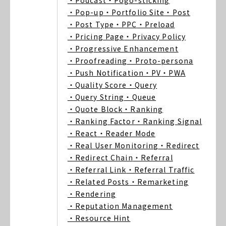
・Podcast
・Pogo-sticking
・Pop-up
・Portfolio Site
・Post
・Post Type
・PPC
・Preload
・Pricing Page
・Privacy Policy
・Progressive Enhancement
・Proofreading
・Proto-persona
・Push Notification
・PV
・PWA
・Quality Score
・Query
・Query String
・Queue
・Quote Block
・Ranking
・Ranking Factor
・Ranking Signal
・React
・Reader Mode
・Real User Monitoring
・Redirect
・Redirect Chain
・Referral
・Referral Link
・Referral Traffic
・Related Posts
・Remarketing
・Rendering
・Reputation Management
・Resource Hint