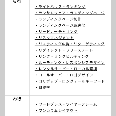
ら行
・ライトハウス
・ランキング
・ランサムウェア
・ランディングページ
・ランディングページ制作
・ランディングページ最適化
・リードナーチャリング
・リスクマネジメント
・リスティング広告
・リターゲティング
・リダイレクト
・リリースノート
・リンク
・リンクビルディング
・ルーティング
・レスポンシブデザイン
・レンタルサーバー
・ローカル環境
・ロールオーバー
・ロゴデザイン
・ロリポップ
・ロングテールキーワード
・離脱率
わ行
・ワードプレス
・ワイヤーフレーム
・ワンカラムレイアウト