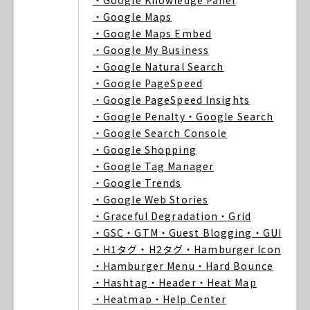
・Google Knowledge Panel
・Google Maps
・Google Maps Embed
・Google My Business
・Google Natural Search
・Google PageSpeed
・Google PageSpeed Insights
・Google Penalty
・Google Search
・Google Search Console
・Google Shopping
・Google Tag Manager
・Google Trends
・Google Web Stories
・Graceful Degradation
・Grid
・GSC
・GTM
・Guest Blogging
・GUI
・H1タグ
・H2タグ
・Hamburger Icon
・Hamburger Menu
・Hard Bounce
・Hashtag
・Header
・Heat Map
・Heatmap
・Help Center