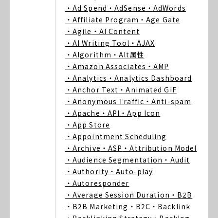
・Ad Spend
・AdSense
・AdWords
・Affiliate Program
・Age Gate
・Agile
・AI Content
・AI Writing Tool
・AJAX
・Algorithm
・Alt属性
・Amazon Associates
・AMP
・Analytics
・Analytics Dashboard
・Anchor Text
・Animated GIF
・Anonymous Traffic
・Anti-spam
・Apache
・API
・App Icon
・App Store
・Appointment Scheduling
・Archive
・ASP
・Attribution Model
・Audience Segmentation
・Audit
・Authority
・Auto-play
・Autoresponder
・Average Session Duration
・B2B
・B2B Marketing
・B2C
・Backlink