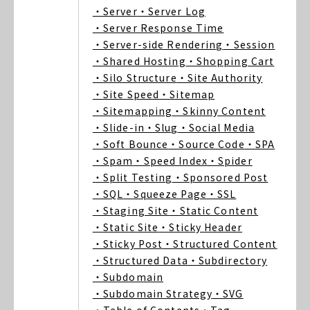
・Server
・Server Log
・Server Response Time
・Server-side Rendering
・Session
・Shared Hosting
・Shopping Cart
・Silo Structure
・Site Authority
・Site Speed
・Sitemap
・Sitemapping
・Skinny Content
・Slide-in
・Slug
・Social Media
・Soft Bounce
・Source Code
・SPA
・Spam
・Speed Index
・Spider
・Split Testing
・Sponsored Post
・SQL
・Squeeze Page
・SSL
・Staging Site
・Static Content
・Static Site
・Sticky Header
・Sticky Post
・Structured Content
・Structured Data
・Subdirectory
・Subdomain
・Subdomain Strategy
・SVG