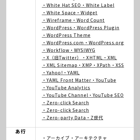
・White Hat SEO
・White Label
・White Space
・Widget
・Wireframe
・Word Count
・WordPress
・WordPress Plugin
・WordPress Theme
・WordPress.com
・WordPress.org
・Workflow
・WYSIWYG
・X（旧Twitter）
・XHTML
・XML
・XML Sitemap
・XMP
・XPath
・XSS
・Yahoo!
・YAML
・YAML Front Matter
・YouTube
・YouTube Analytics
・YouTube Channel
・YouTube SEO
・Zero-click Search
・Zero-click Search
・Zero-party Data
・Z世代
あ行
・アーカイブ
・アーキテクチャ