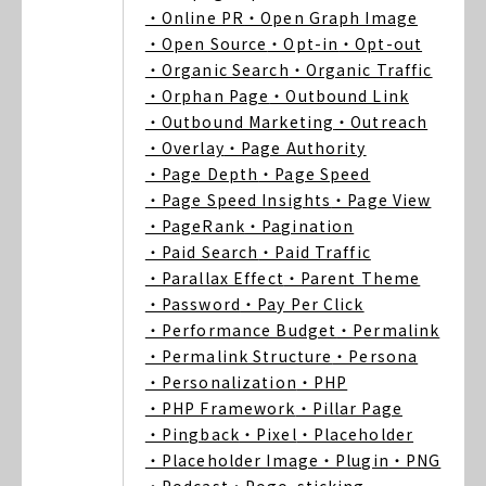
・Online PR
・Open Graph Image
・Open Source
・Opt-in
・Opt-out
・Organic Search
・Organic Traffic
・Orphan Page
・Outbound Link
・Outbound Marketing
・Outreach
・Overlay
・Page Authority
・Page Depth
・Page Speed
・Page Speed Insights
・Page View
・PageRank
・Pagination
・Paid Search
・Paid Traffic
・Parallax Effect
・Parent Theme
・Password
・Pay Per Click
・Performance Budget
・Permalink
・Permalink Structure
・Persona
・Personalization
・PHP
・PHP Framework
・Pillar Page
・Pingback
・Pixel
・Placeholder
・Placeholder Image
・Plugin
・PNG