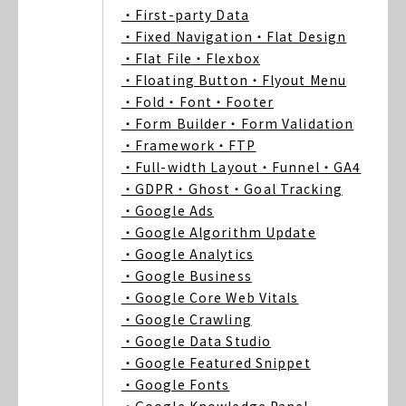
・First-party Data
・Fixed Navigation
・Flat Design
・Flat File
・Flexbox
・Floating Button
・Flyout Menu
・Fold
・Font
・Footer
・Form Builder
・Form Validation
・Framework
・FTP
・Full-width Layout
・Funnel
・GA4
・GDPR
・Ghost
・Goal Tracking
・Google Ads
・Google Algorithm Update
・Google Analytics
・Google Business
・Google Core Web Vitals
・Google Crawling
・Google Data Studio
・Google Featured Snippet
・Google Fonts