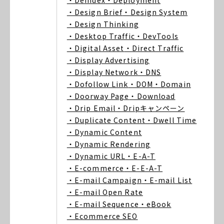
・Deindex
・Deployment
・Design Brief
・Design System
・Design Thinking
・Desktop Traffic
・DevTools
・Digital Asset
・Direct Traffic
・Display Advertising
・Display Network
・DNS
・Dofollow Link
・DOM
・Domain
・Doorway Page
・Download
・Drip Email
・Dripキャンペーン
・Duplicate Content
・Dwell Time
・Dynamic Content
・Dynamic Rendering
・Dynamic URL
・E-A-T
・E-commerce
・E-E-A-T
・E-mail Campaign
・E-mail List
・E-mail Open Rate
・E-mail Sequence
・eBook
・Ecommerce SEO