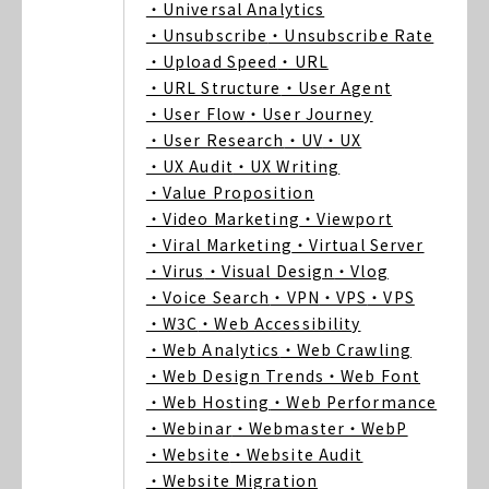
・Universal Analytics
・Unsubscribe
・Unsubscribe Rate
・Upload Speed
・URL
・URL Structure
・User Agent
・User Flow
・User Journey
・User Research
・UV
・UX
・UX Audit
・UX Writing
・Value Proposition
・Video Marketing
・Viewport
・Viral Marketing
・Virtual Server
・Virus
・Visual Design
・Vlog
・Voice Search
・VPN
・VPS
・VPS
・W3C
・Web Accessibility
・Web Analytics
・Web Crawling
・Web Design Trends
・Web Font
・Web Hosting
・Web Performance
・Webinar
・Webmaster
・WebP
・Website
・Website Audit
・Website Migration