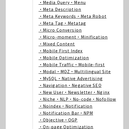
・Media Query
・Menu
・Meta Description
・Meta Keywords
・Meta Robot
・Meta Tag
・Metatag
・Micro Conversion
・Micro-moment
・Minification
・Mixed Content
・Mobile First Index
・Mobile Optimization
・Mobile Traffic
・Mobile-first
・Modal
・MOZ
・Multilingual Site
・MySQL
・Native Advertising
・Navigation
・Negative SEO
・New User
・Newsletter
・Nginx
・Niche
・NLP
・No-code
・Nofollow
・Noindex
・Notification
・Notification Bar
・NPM
・Objective
・OGP
・On-page Optimization