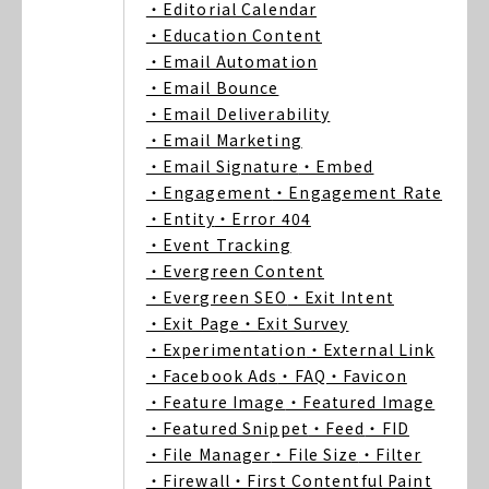
・Editorial Calendar
・Education Content
・Email Automation
・Email Bounce
・Email Deliverability
・Email Marketing
・Email Signature
・Embed
・Engagement
・Engagement Rate
・Entity
・Error 404
・Event Tracking
・Evergreen Content
・Evergreen SEO
・Exit Intent
・Exit Page
・Exit Survey
・Experimentation
・External Link
・Facebook Ads
・FAQ
・Favicon
・Feature Image
・Featured Image
・Featured Snippet
・Feed
・FID
・File Manager
・File Size
・Filter
・Firewall
・First Contentful Paint