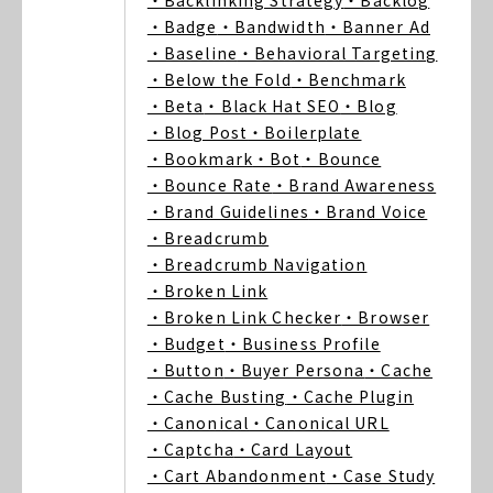
・Backlinking Strategy
・Backlog
・Badge
・Bandwidth
・Banner Ad
・Baseline
・Behavioral Targeting
・Below the Fold
・Benchmark
・Beta
・Black Hat SEO
・Blog
・Blog Post
・Boilerplate
・Bookmark
・Bot
・Bounce
・Bounce Rate
・Brand Awareness
・Brand Guidelines
・Brand Voice
・Breadcrumb
・Breadcrumb Navigation
・Broken Link
・Broken Link Checker
・Browser
・Budget
・Business Profile
・Button
・Buyer Persona
・Cache
・Cache Busting
・Cache Plugin
・Canonical
・Canonical URL
・Captcha
・Card Layout
・Cart Abandonment
・Case Study