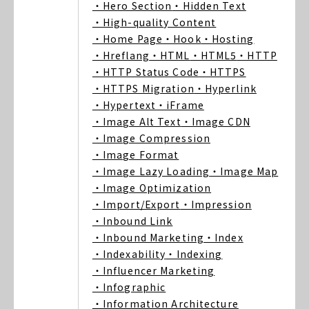
・Hero Section
・Hidden Text
・High-quality Content
・Home Page
・Hook
・Hosting
・Hreflang
・HTML
・HTML5
・HTTP
・HTTP Status Code
・HTTPS
・HTTPS Migration
・Hyperlink
・Hypertext
・iFrame
・Image Alt Text
・Image CDN
・Image Compression
・Image Format
・Image Lazy Loading
・Image Map
・Image Optimization
・Import/Export
・Impression
・Inbound Link
・Inbound Marketing
・Index
・Indexability
・Indexing
・Influencer Marketing
・Infographic
・Information Architecture