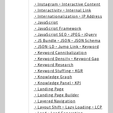
・Instagram
・Interactive Content
・Interactivity
・Internal Link
・Internationalization
・IP Address
・JavaScript
・JavaScript Framework
・JavaScript SEO
・JPEG
・jQuery
・JS Bundle
・JSON
・JSON Schema
・JSON-LD
・Jump Link
・Keyword
・Keyword Cannibalization
・Keyword Density
・Keyword Gap
・Keyword Research
・Keyword Stuffing
・KGR
・Knowledge Graph
・Knowledge Panel
・KPI
・Landing Page
・Landing Page Builder
・Layered Navigation
・Layout Shift
・Lazy Loading
・LCP