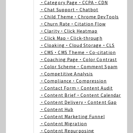
・Category Page
・CCPA
・CDN
・Chat Support
・Chatbot
・Child Theme
・Chrome DevTools
・Churn Rate
・Citation Flow
・Clarity
・Click Heatmap
・Click Map
・Click-through
・Cloaking
・Cloud Storage
・CLS
・CMS
・CMS Theme
・Co-citation
・Coaching Page
・Color Contrast
・Color Scheme
・Comment Spam
・Competitive Analysis
・Compliance
・Compression
・Contact Form
・Content Audit
・Content Brief
・Content Calendar
・Content Delivery
・Content Gap
・Content Hub
・Content Marketing Funnel
・Content Migration
・Content Repurposing