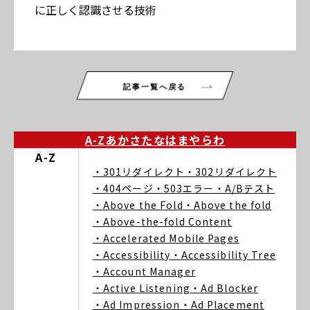
に正しく認識させる技術
記事一覧へ戻る
A-Z
あ
か
さ
た
な
は
ま
や
ら
わ
A-Z
・301リダイレクト
・302リダイレクト
・404ページ
・503エラー
・A/Bテスト
・Above the Fold
・Above the fold
・Above-the-fold Content
・Accelerated Mobile Pages
・Accessibility
・Accessibility Tree
・Account Manager
・Active Listening
・Ad Blocker
・Ad Impression
・Ad Placement