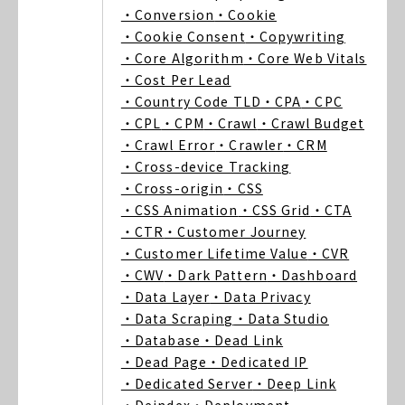
・Conversion
・Cookie
・Cookie Consent
・Copywriting
・Core Algorithm
・Core Web Vitals
・Cost Per Lead
・Country Code TLD
・CPA
・CPC
・CPL
・CPM
・Crawl
・Crawl Budget
・Crawl Error
・Crawler
・CRM
・Cross-device Tracking
・Cross-origin
・CSS
・CSS Animation
・CSS Grid
・CTA
・CTR
・Customer Journey
・Customer Lifetime Value
・CVR
・CWV
・Dark Pattern
・Dashboard
・Data Layer
・Data Privacy
・Data Scraping
・Data Studio
・Database
・Dead Link
・Dead Page
・Dedicated IP
・Dedicated Server
・Deep Link