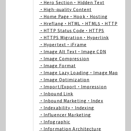
・Hero Section
・Hidden Text
・High-quality Content
・Home Page
・Hook
・Hosting
・Hreflang
・HTML
・HTML5
・HTTP
・HTTP Status Code
・HTTPS
・HTTPS Migration
・Hyperlink
・Hypertext
・iFrame
・Image Alt Text
・Image CDN
・Image Compression
・Image Format
・Image Lazy Loading
・Image Map
・Image Optimization
・Import/Export
・Impression
・Inbound Link
・Inbound Marketing
・Index
・Indexability
・Indexing
・Influencer Marketing
・Infographic
・Information Architecture