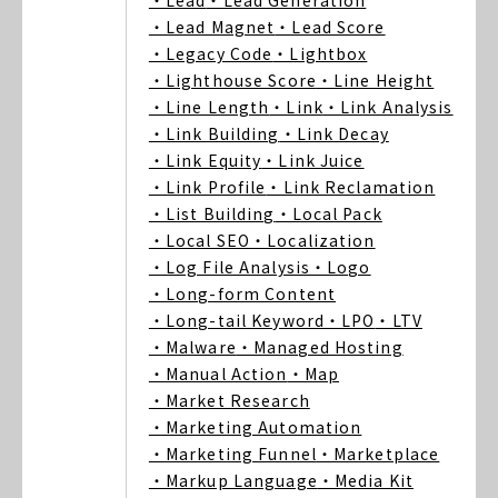
・Lead
・Lead Generation
・Lead Magnet
・Lead Score
・Legacy Code
・Lightbox
・Lighthouse Score
・Line Height
・Line Length
・Link
・Link Analysis
・Link Building
・Link Decay
・Link Equity
・Link Juice
・Link Profile
・Link Reclamation
・List Building
・Local Pack
・Local SEO
・Localization
・Log File Analysis
・Logo
・Long-form Content
・Long-tail Keyword
・LPO
・LTV
・Malware
・Managed Hosting
・Manual Action
・Map
・Market Research
・Marketing Automation
・Marketing Funnel
・Marketplace
・Markup Language
・Media Kit