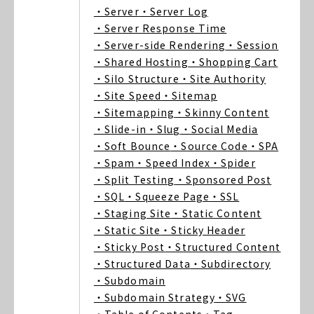
・Server
・Server Log
・Server Response Time
・Server-side Rendering
・Session
・Shared Hosting
・Shopping Cart
・Silo Structure
・Site Authority
・Site Speed
・Sitemap
・Sitemapping
・Skinny Content
・Slide-in
・Slug
・Social Media
・Soft Bounce
・Source Code
・SPA
・Spam
・Speed Index
・Spider
・Split Testing
・Sponsored Post
・SQL
・Squeeze Page
・SSL
・Staging Site
・Static Content
・Static Site
・Sticky Header
・Sticky Post
・Structured Content
・Structured Data
・Subdirectory
・Subdomain
・Subdomain Strategy
・SVG