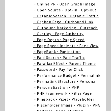
・Online PR
・Open Graph Image
・Open Source
・Opt-in
・Opt-out
・Organic Search
・Organic Traffic
・Orphan Page
・Outbound Link
・Outbound Marketing
・Outreach
・Overlay
・Page Authority
・Page Depth
・Page Speed
・Page Speed Insights
・Page View
・PageRank
・Pagination
・Paid Search
・Paid Traffic
・Parallax Effect
・Parent Theme
・Password
・Pay Per Click
・Performance Budget
・Permalink
・Permalink Structure
・Persona
・Personalization
・PHP
・PHP Framework
・Pillar Page
・Pingback
・Pixel
・Placeholder
・Placeholder Image
・Plugin
・PNG