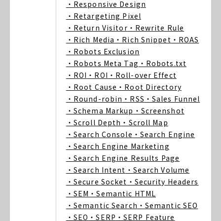
・Responsive Design
・Retargeting Pixel
・Return Visitor
・Rewrite Rule
・Rich Media
・Rich Snippet
・ROAS
・Robots Exclusion
・Robots Meta Tag
・Robots.txt
・ROI
・ROI
・Roll-over Effect
・Root Cause
・Root Directory
・Round-robin
・RSS
・Sales Funnel
・Schema Markup
・Screenshot
・Scroll Depth
・Scroll Map
・Search Console
・Search Engine
・Search Engine Marketing
・Search Engine Results Page
・Search Intent
・Search Volume
・Secure Socket
・Security Headers
・SEM
・Semantic HTML
・Semantic Search
・Semantic SEO
・SEO
・SERP
・SERP Feature