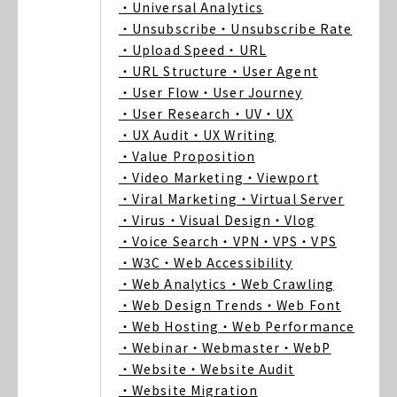
・Universal Analytics
・Unsubscribe
・Unsubscribe Rate
・Upload Speed
・URL
・URL Structure
・User Agent
・User Flow
・User Journey
・User Research
・UV
・UX
・UX Audit
・UX Writing
・Value Proposition
・Video Marketing
・Viewport
・Viral Marketing
・Virtual Server
・Virus
・Visual Design
・Vlog
・Voice Search
・VPN
・VPS
・VPS
・W3C
・Web Accessibility
・Web Analytics
・Web Crawling
・Web Design Trends
・Web Font
・Web Hosting
・Web Performance
・Webinar
・Webmaster
・WebP
・Website
・Website Audit
・Website Migration