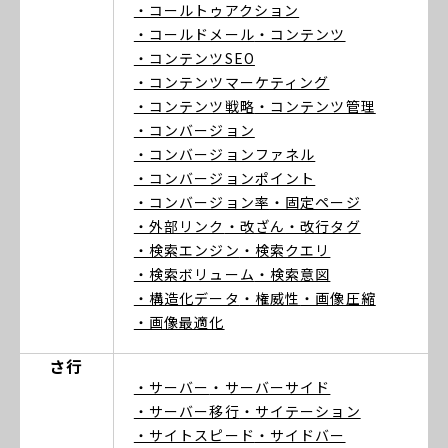
・コールトゥアクション
・コールドメール
・コンテンツ
・コンテンツSEO
・コンテンツマーケティング
・コンテンツ戦略
・コンテンツ管理
・コンバージョン
・コンバージョンファネル
・コンバージョンポイント
・コンバージョン率
・固定ページ
・外部リンク
・改ざん
・改行タグ
・検索エンジン
・検索クエリ
・検索ボリューム
・検索意図
・構造化データ
・権威性
・画像圧縮
・画像最適化
さ行
・サーバー
・サーバーサイド
・サーバー移行
・サイテーション
・サイトスピード
・サイドバー