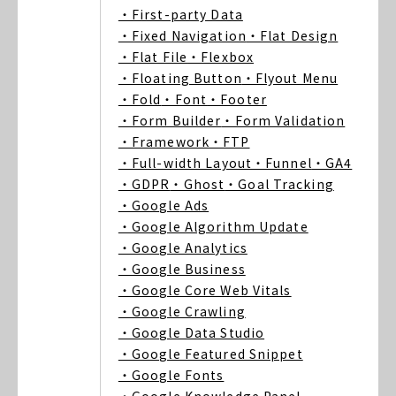
・First-party Data
・Fixed Navigation
・Flat Design
・Flat File
・Flexbox
・Floating Button
・Flyout Menu
・Fold
・Font
・Footer
・Form Builder
・Form Validation
・Framework
・FTP
・Full-width Layout
・Funnel
・GA4
・GDPR
・Ghost
・Goal Tracking
・Google Ads
・Google Algorithm Update
・Google Analytics
・Google Business
・Google Core Web Vitals
・Google Crawling
・Google Data Studio
・Google Featured Snippet
・Google Fonts