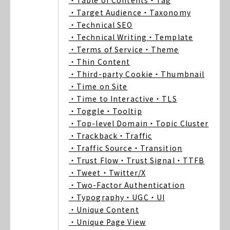
・Table of Contents
・Tag
・Target Audience
・Taxonomy
・Technical SEO
・Technical Writing
・Template
・Terms of Service
・Theme
・Thin Content
・Third-party Cookie
・Thumbnail
・Time on Site
・Time to Interactive
・TLS
・Toggle
・Tooltip
・Top-level Domain
・Topic Cluster
・Trackback
・Traffic
・Traffic Source
・Transition
・Trust Flow
・Trust Signal
・TTFB
・Tweet
・Twitter/X
・Two-Factor Authentication
・Typography
・UGC
・UI
・Unique Content
・Unique Page View