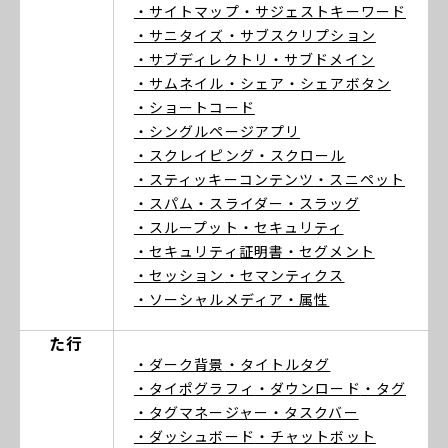
・サイトマップ
・サジェストキーワード
・サニタイズ
・サブスクリプション
・サブディレクトリ
・サブドメイン
・サムネイル
・シェア
・シェアボタン
・ショートコード
・シングルページアプリ
・スクレイピング
・スクロール
・スティッキーコンテンツ
・スニペット
・スパム
・スライダー
・スラッグ
・スループット
・セキュリティ
・セキュリティ証明書
・セグメント
・セッション
・セマンティクス
・ソーシャルメディア
・属性
た行
・ダーク背景
・タイトルタグ
・タイポグラフィ
・ダウンロード
・タグ
・タグマネージャー
・タスクバー
・ダッシュボード
・チャットボット