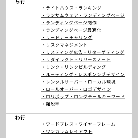
ら行
・ライトハウス
・ランキング
・ランサムウェア
・ランディングページ
・ランディングページ制作
・ランディングページ最適化
・リードナーチャリング
・リスクマネジメント
・リスティング広告
・リターゲティング
・リダイレクト
・リリースノート
・リンク
・リンクビルディング
・ルーティング
・レスポンシブデザイン
・レンタルサーバー
・ローカル環境
・ロールオーバー
・ロゴデザイン
・ロリポップ
・ロングテールキーワード
・離脱率
わ行
・ワードプレス
・ワイヤーフレーム
・ワンカラムレイアウト