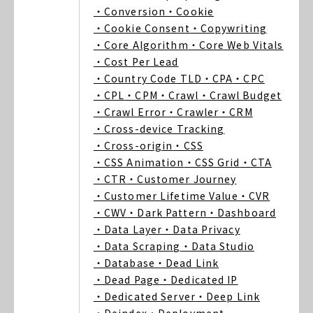
・Conversion
・Cookie
・Cookie Consent
・Copywriting
・Core Algorithm
・Core Web Vitals
・Cost Per Lead
・Country Code TLD
・CPA
・CPC
・CPL
・CPM
・Crawl
・Crawl Budget
・Crawl Error
・Crawler
・CRM
・Cross-device Tracking
・Cross-origin
・CSS
・CSS Animation
・CSS Grid
・CTA
・CTR
・Customer Journey
・Customer Lifetime Value
・CVR
・CWV
・Dark Pattern
・Dashboard
・Data Layer
・Data Privacy
・Data Scraping
・Data Studio
・Database
・Dead Link
・Dead Page
・Dedicated IP
・Dedicated Server
・Deep Link