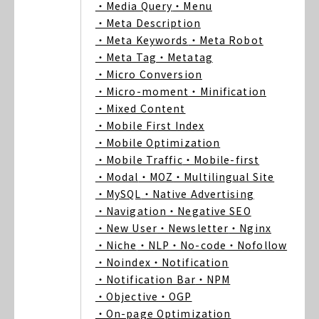
・Media Query
・Menu
・Meta Description
・Meta Keywords
・Meta Robot
・Meta Tag
・Metatag
・Micro Conversion
・Micro-moment
・Minification
・Mixed Content
・Mobile First Index
・Mobile Optimization
・Mobile Traffic
・Mobile-first
・Modal
・MOZ
・Multilingual Site
・MySQL
・Native Advertising
・Navigation
・Negative SEO
・New User
・Newsletter
・Nginx
・Niche
・NLP
・No-code
・Nofollow
・Noindex
・Notification
・Notification Bar
・NPM
・Objective
・OGP
・On-page Optimization