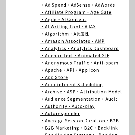
・Ad Spend
・AdSense
・AdWords
・Affiliate Program
・Age Gate
・Agile
・AI Content
・AI Writing Tool
・AJAX
・Algorithm
・Alt属性
・Amazon Associates
・AMP
・Analytics
・Analytics Dashboard
・Anchor Text
・Animated GIF
・Anonymous Traffic
・Anti-spam
・Apache
・API
・App Icon
・App Store
・Appointment Scheduling
・Archive
・ASP
・Attribution Model
・Audience Segmentation
・Audit
・Authority
・Auto-play
・Autoresponder
・Average Session Duration
・B2B
・B2B Marketing
・B2C
・Backlink