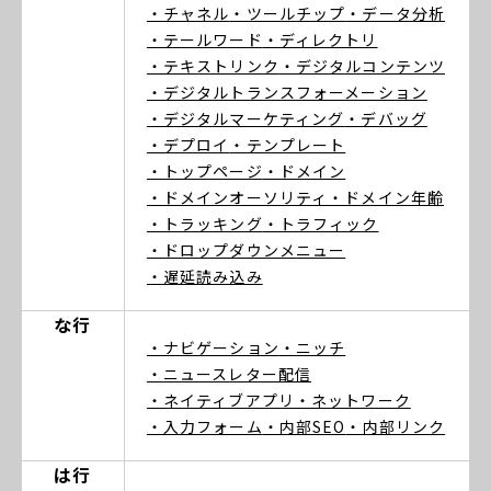
・チャネル
・ツールチップ
・データ分析
・テールワード
・ディレクトリ
・テキストリンク
・デジタルコンテンツ
・デジタルトランスフォーメーション
・デジタルマーケティング
・デバッグ
・デプロイ
・テンプレート
・トップページ
・ドメイン
・ドメインオーソリティ
・ドメイン年齢
・トラッキング
・トラフィック
・ドロップダウンメニュー
・遅延読み込み
な行
・ナビゲーション
・ニッチ
・ニュースレター配信
・ネイティブアプリ
・ネットワーク
・入力フォーム
・内部SEO
・内部リンク
は行