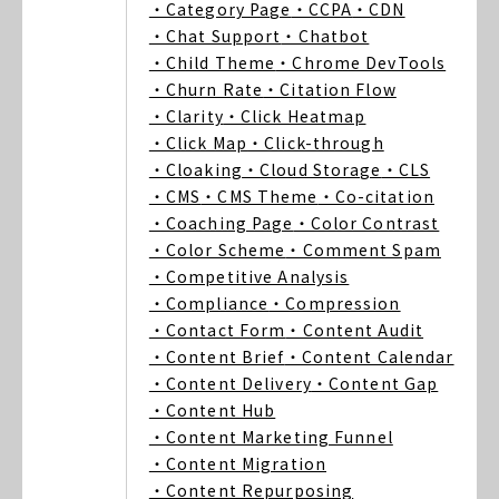
・Category Page
・CCPA
・CDN
・Chat Support
・Chatbot
・Child Theme
・Chrome DevTools
・Churn Rate
・Citation Flow
・Clarity
・Click Heatmap
・Click Map
・Click-through
・Cloaking
・Cloud Storage
・CLS
・CMS
・CMS Theme
・Co-citation
・Coaching Page
・Color Contrast
・Color Scheme
・Comment Spam
・Competitive Analysis
・Compliance
・Compression
・Contact Form
・Content Audit
・Content Brief
・Content Calendar
・Content Delivery
・Content Gap
・Content Hub
・Content Marketing Funnel
・Content Migration
・Content Repurposing