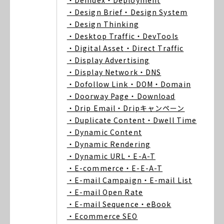
・Deindex
・Deployment
・Design Brief
・Design System
・Design Thinking
・Desktop Traffic
・DevTools
・Digital Asset
・Direct Traffic
・Display Advertising
・Display Network
・DNS
・Dofollow Link
・DOM
・Domain
・Doorway Page
・Download
・Drip Email
・Dripキャンペーン
・Duplicate Content
・Dwell Time
・Dynamic Content
・Dynamic Rendering
・Dynamic URL
・E-A-T
・E-commerce
・E-E-A-T
・E-mail Campaign
・E-mail List
・E-mail Open Rate
・E-mail Sequence
・eBook
・Ecommerce SEO