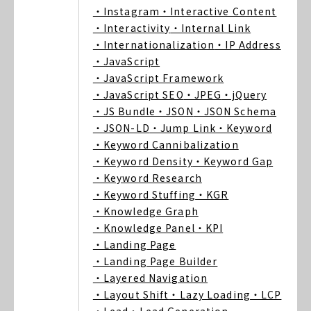
・Instagram
・Interactive Content
・Interactivity
・Internal Link
・Internationalization
・IP Address
・JavaScript
・JavaScript Framework
・JavaScript SEO
・JPEG
・jQuery
・JS Bundle
・JSON
・JSON Schema
・JSON-LD
・Jump Link
・Keyword
・Keyword Cannibalization
・Keyword Density
・Keyword Gap
・Keyword Research
・Keyword Stuffing
・KGR
・Knowledge Graph
・Knowledge Panel
・KPI
・Landing Page
・Landing Page Builder
・Layered Navigation
・Layout Shift
・Lazy Loading
・LCP