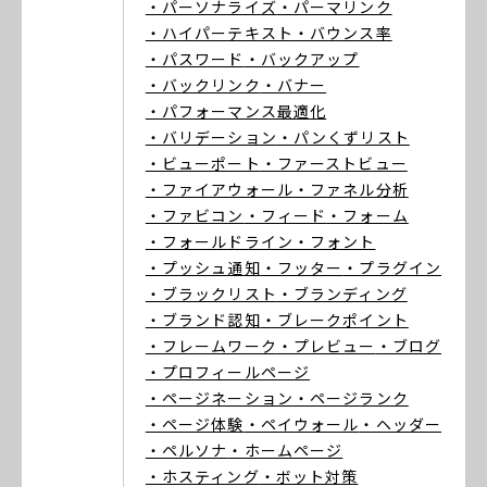
・パーソナライズ
・パーマリンク
・ハイパーテキスト
・バウンス率
・パスワード
・バックアップ
・バックリンク
・バナー
・パフォーマンス最適化
・バリデーション
・パンくずリスト
・ビューポート
・ファーストビュー
・ファイアウォール
・ファネル分析
・ファビコン
・フィード
・フォーム
・フォールドライン
・フォント
・プッシュ通知
・フッター
・プラグイン
・ブラックリスト
・ブランディング
・ブランド認知
・ブレークポイント
・フレームワーク
・プレビュー
・ブログ
・プロフィールページ
・ページネーション
・ページランク
・ページ体験
・ペイウォール
・ヘッダー
・ペルソナ
・ホームページ
・ホスティング
・ボット対策