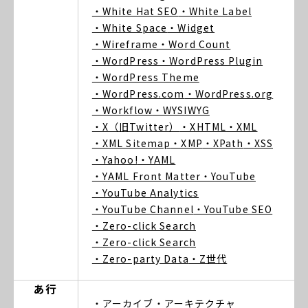
・White Hat SEO
・White Label
・White Space
・Widget
・Wireframe
・Word Count
・WordPress
・WordPress Plugin
・WordPress Theme
・WordPress.com
・WordPress.org
・Workflow
・WYSIWYG
・X（旧Twitter）
・XHTML
・XML
・XML Sitemap
・XMP
・XPath
・XSS
・Yahoo!
・YAML
・YAML Front Matter
・YouTube
・YouTube Analytics
・YouTube Channel
・YouTube SEO
・Zero-click Search
・Zero-click Search
・Zero-party Data
・Z世代
あ行
・アーカイブ
・アーキテクチャ