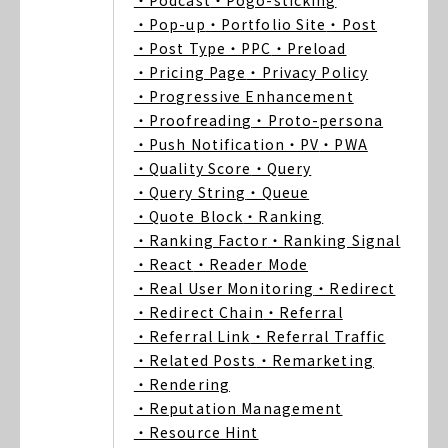
・Podcast
・Pogo-sticking
・Pop-up
・Portfolio Site
・Post
・Post Type
・PPC
・Preload
・Pricing Page
・Privacy Policy
・Progressive Enhancement
・Proofreading
・Proto-persona
・Push Notification
・PV
・PWA
・Quality Score
・Query
・Query String
・Queue
・Quote Block
・Ranking
・Ranking Factor
・Ranking Signal
・React
・Reader Mode
・Real User Monitoring
・Redirect
・Redirect Chain
・Referral
・Referral Link
・Referral Traffic
・Related Posts
・Remarketing
・Rendering
・Reputation Management
・Resource Hint