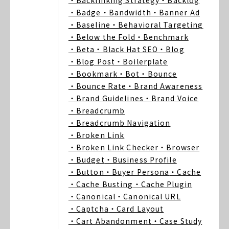
・Backlinking Strategy
・Backlog
・Badge
・Bandwidth
・Banner Ad
・Baseline
・Behavioral Targeting
・Below the Fold
・Benchmark
・Beta
・Black Hat SEO
・Blog
・Blog Post
・Boilerplate
・Bookmark
・Bot
・Bounce
・Bounce Rate
・Brand Awareness
・Brand Guidelines
・Brand Voice
・Breadcrumb
・Breadcrumb Navigation
・Broken Link
・Broken Link Checker
・Browser
・Budget
・Business Profile
・Button
・Buyer Persona
・Cache
・Cache Busting
・Cache Plugin
・Canonical
・Canonical URL
・Captcha
・Card Layout
・Cart Abandonment
・Case Study