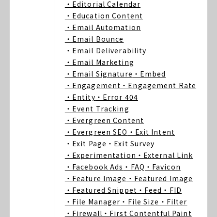
・Editorial Calendar
・Education Content
・Email Automation
・Email Bounce
・Email Deliverability
・Email Marketing
・Email Signature
・Embed
・Engagement
・Engagement Rate
・Entity
・Error 404
・Event Tracking
・Evergreen Content
・Evergreen SEO
・Exit Intent
・Exit Page
・Exit Survey
・Experimentation
・External Link
・Facebook Ads
・FAQ
・Favicon
・Feature Image
・Featured Image
・Featured Snippet
・Feed
・FID
・File Manager
・File Size
・Filter
・Firewall
・First Contentful Paint