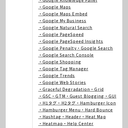
・Google Knowledge Panel
・Google Maps
・Google Maps Embed
・Google My Business
・Google Natural Search
・Google PageSpeed
・Google PageSpeed Insights
・Google Penalty
・Google Search
・Google Search Console
・Google Shopping
・Google Tag Manager
・Google Trends
・Google Web Stories
・Graceful Degradation
・Grid
・GSC
・GTM
・Guest Blogging
・GUI
・H1タグ
・H2タグ
・Hamburger Icon
・Hamburger Menu
・Hard Bounce
・Hashtag
・Header
・Heat Map
・Heatmap
・Help Center