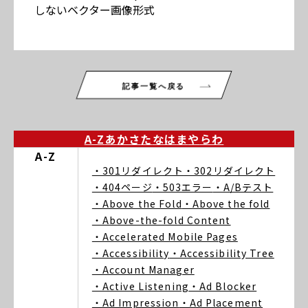
しないベクター画像形式
記事一覧へ戻る
A-Z
あ
か
さ
た
な
は
ま
や
ら
わ
A-Z
・301リダイレクト
・302リダイレクト
・404ページ
・503エラー
・A/Bテスト
・Above the Fold
・Above the fold
・Above-the-fold Content
・Accelerated Mobile Pages
・Accessibility
・Accessibility Tree
・Account Manager
・Active Listening
・Ad Blocker
・Ad Impression
・Ad Placement