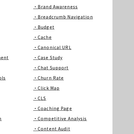
・Brand Awareness
・Breadcrumb Navigation
・Budget
・Cache
・Canonical URL
ment
・Case Study
・Chat Support
ls
・Churn Rate
・Click Map
・CLS
・Coaching Page
m
・Competitive Analysis
・Content Audit