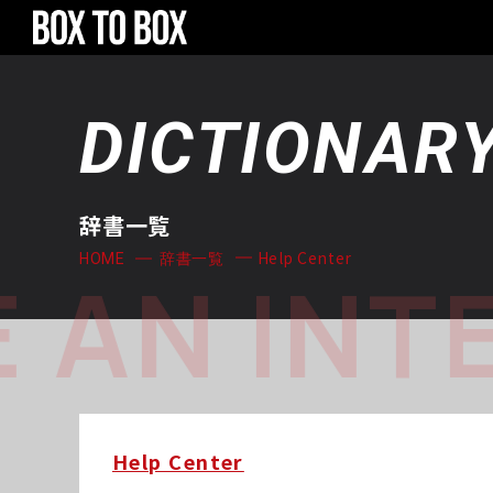
DICTIONAR
辞書一覧
Help Center
HOME
辞書一覧
 AN INT
Help Center