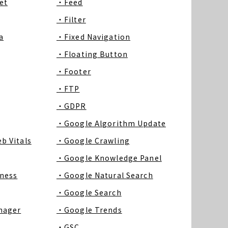
et
・Feed
・Filter
a
・Fixed Navigation
・Floating Button
・Footer
・FTP
・GDPR
・Google Algorithm Update
b Vitals
・Google Crawling
・Google Knowledge Panel
ness
・Google Natural Search
・Google Search
nager
・Google Trends
・GSC