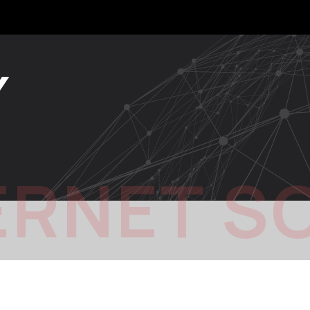
Y
ERNET S