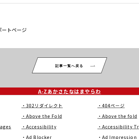
ポートページ
記事一覧へ戻る
A-Z
あ
か
さ
た
な
は
ま
や
ら
わ
・302リダイレクト
・404ページ
・Above the Fold
・Above the fold
Pages
・Accessibility
・Accessibility T
・Ad Blocker
・Ad Impression