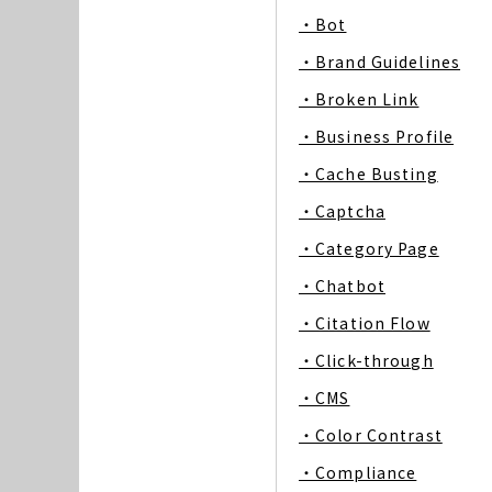
・Bot
・Brand Guidelines
・Broken Link
・Business Profile
・Cache Busting
・Captcha
・Category Page
・Chatbot
・Citation Flow
・Click-through
・CMS
・Color Contrast
・Compliance