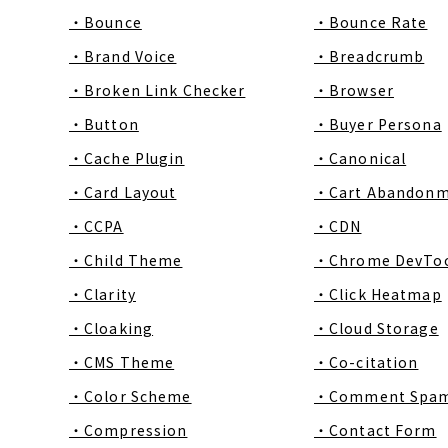
・Bounce
・Bounce Rate
・Brand Voice
・Breadcrumb
・Broken Link Checker
・Browser
・Button
・Buyer Persona
・Cache Plugin
・Canonical
・Card Layout
・Cart Abandon
・CCPA
・CDN
・Child Theme
・Chrome DevToo
・Clarity
・Click Heatmap
・Cloaking
・Cloud Storage
・CMS Theme
・Co-citation
・Color Scheme
・Comment Spa
・Compression
・Contact Form