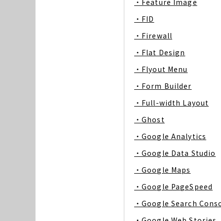
・Feature Image
・FID
・Firewall
・Flat Design
・Flyout Menu
・Form Builder
・Full-width Layout
・Ghost
・Google Analytics
・Google Data Studio
・Google Maps
・Google PageSpeed
・Google Search Cons
・Google Web Stories