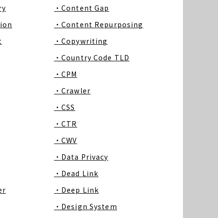
ry
・Content Gap
ion
・Content Repurposing
t
・Copywriting
・Country Code TLD
・CPM
・Crawler
・CSS
・CTR
・CWV
・Data Privacy
・Dead Link
er
・Deep Link
・Design System