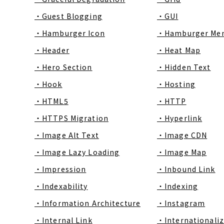
・Guest Blogging
・GUI
・Hamburger Icon
・Hamburger Me
・Header
・Heat Map
・Hero Section
・Hidden Text
・Hook
・Hosting
・HTML5
・HTTP
・HTTPS Migration
・Hyperlink
・Image Alt Text
・Image CDN
・Image Lazy Loading
・Image Map
・Impression
・Inbound Link
・Indexability
・Indexing
・Information Architecture
・Instagram
・Internal Link
・Internationaliz