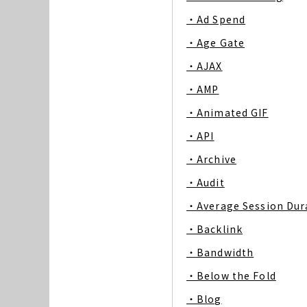
・Ad Spend
・Age Gate
・AJAX
・AMP
・Animated GIF
・API
・Archive
・Audit
・Average Session Dur
・Backlink
・Bandwidth
・Below the Fold
・Blog