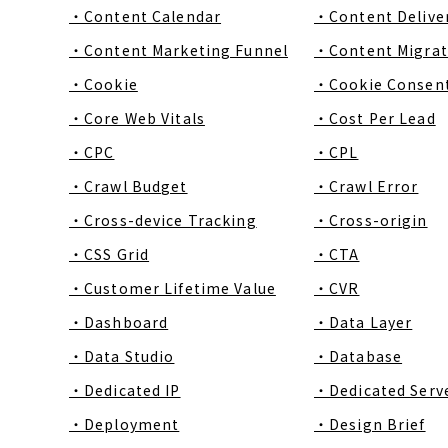
・Content Calendar
・Content Delive
・Content Marketing Funnel
・Content Migrat
・Cookie
・Cookie Consen
・Core Web Vitals
・Cost Per Lead
・CPC
・CPL
・Crawl Budget
・Crawl Error
・Cross-device Tracking
・Cross-origin
・CSS Grid
・CTA
・Customer Lifetime Value
・CVR
・Dashboard
・Data Layer
・Data Studio
・Database
・Dedicated IP
・Dedicated Serv
・Deployment
・Design Brief