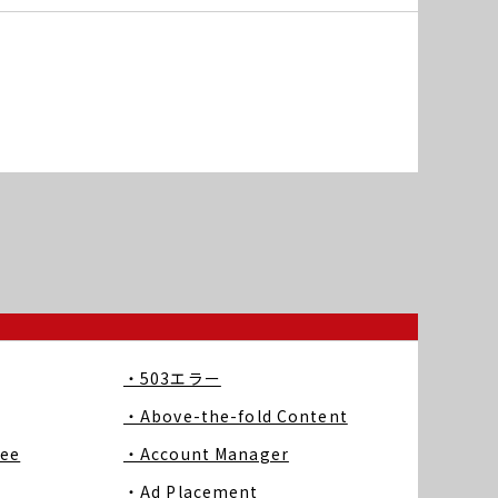
・503エラー
・Above-the-fold Content
ree
・Account Manager
・Ad Placement