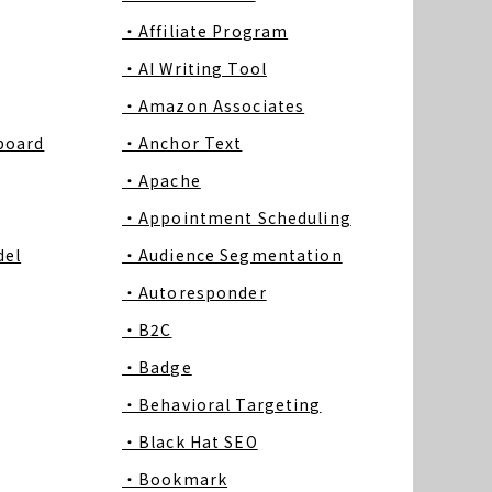
・Affiliate Program
・AI Writing Tool
・Amazon Associates
board
・Anchor Text
・Apache
・Appointment Scheduling
del
・Audience Segmentation
・Autoresponder
・B2C
・Badge
・Behavioral Targeting
・Black Hat SEO
・Bookmark