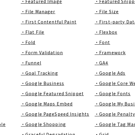
・Featured Image
・Featured Snipp
・File Manager
・File Size
・First Contentful Paint
・First-party Dat
・Flat File
・Flexbox
・Fold
・Font
・Form Validation
・Framework
・Funnel
・GA4
・Goal Tracking
・Google Ads
・Google Business
・Google Core We
・Google Featured Snippet
・Google Fonts
・Google Maps Embed
・Google My Busi
・Google PageSpeed Insights
・Google Penalty
ole
・Google Shopping
・Google Tag Ma
・Graceful Degradation
・Grid