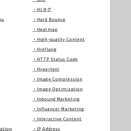
・H1タグ
nu
・Hard Bounce
・Heatmap
・High-quality Content
・Hreflang
・HTTP Status Code
・Hypertext
・Image Compression
・Image Optimization
・Inbound Marketing
・Influencer Marketing
・Interactive Content
ation
・IP Address