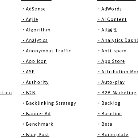
・AdSense
・AdWords
・Agile
・AI Content
・Algorithm
・Alt属性
・Analytics
・Analytics Dash
・Anonymous Traffic
・Anti-spam
・App Icon
・App Store
・ASP
・Attribution Mo
・Authority
・Auto-play
ation
・B2B
・B2B Marketing
・Backlinking Strategy
・Backlog
・Banner Ad
・Baseline
・Benchmark
・Beta
・Blog Post
・Boilerplate