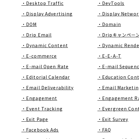
・Desktop Traffic
・DevTools
・Display Advertising
・Display Networ
・DOM
・Domain
・Drip Email
・Dripキャンペー
・Dynamic Content
・Dynamic Rende
・E-commerce
・E-E-A-T
・E-mail Open Rate
・E-mail Sequen
・Editorial Calendar
・Education Con
・Email Deliverability
・Email Marketin
・Engagement
・Engagement R
・Event Tracking
・Evergreen Con
・Exit Page
・Exit Survey
・Facebook Ads
・FAQ