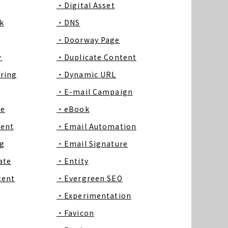
・Digital Asset
k
・DNS
・Doorway Page
ン
・Duplicate Content
ring
・Dynamic URL
・E-mail Campaign
ce
・eBook
tent
・Email Automation
g
・Email Signature
ate
・Entity
tent
・Evergreen SEO
・Experimentation
・Favicon