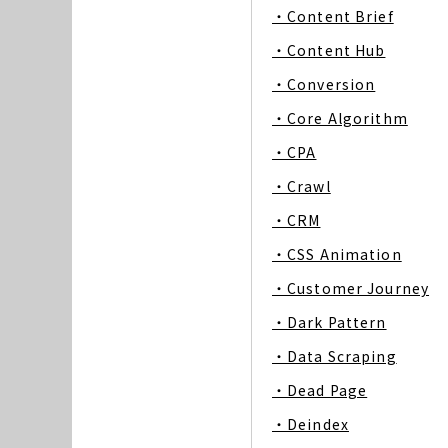
・Content Brief
・Content Hub
・Conversion
・Core Algorithm
・CPA
・Crawl
・CRM
・CSS Animation
・Customer Journey
・Dark Pattern
・Data Scraping
・Dead Page
・Deindex