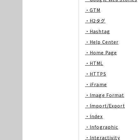
・GTM
・H2タグ
・Hashtag
・Help Center
・Home Page
・HTML
・HTTPS
・iFrame
・Image Format
・Import/Export
・Index
・Infographic
・Interactivity