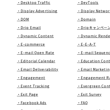
・Desktop Traffic
・DevTools
・Display Advertising
・Display Networ
・DOM
・Domain
・Drip Email
・Dripキャンペー
・Dynamic Content
・Dynamic Rende
・E-commerce
・E-E-A-T
・E-mail Open Rate
・E-mail Sequen
・Editorial Calendar
・Education Con
・Email Deliverability
・Email Marketin
・Engagement
・Engagement R
・Event Tracking
・Evergreen Con
・Exit Page
・Exit Survey
・Facebook Ads
・FAQ