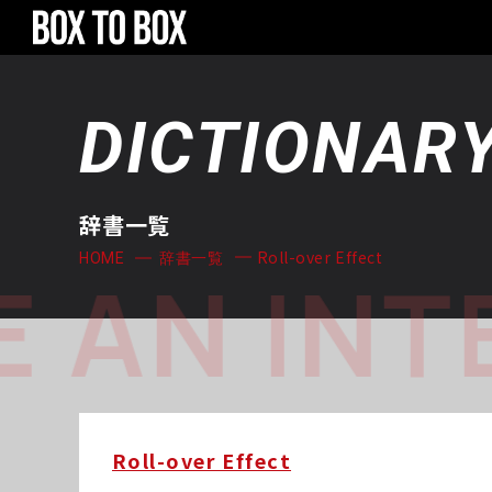
DICTIONAR
辞書一覧
Roll-over Effect
HOME
辞書一覧
 AN INT
Roll-over Effect