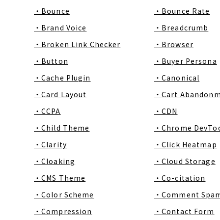
・Bounce
・Bounce Rate
・Brand Voice
・Breadcrumb
・Broken Link Checker
・Browser
・Button
・Buyer Persona
・Cache Plugin
・Canonical
・Card Layout
・Cart Abandon
・CCPA
・CDN
・Child Theme
・Chrome DevToo
・Clarity
・Click Heatmap
・Cloaking
・Cloud Storage
・CMS Theme
・Co-citation
・Color Scheme
・Comment Spa
・Compression
・Contact Form