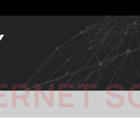
Y
ERNET S