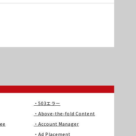
・503エラー
・Above-the-fold Content
ree
・Account Manager
・Ad Placement