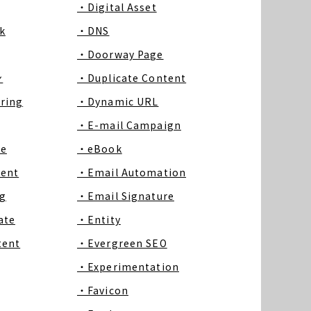
・Digital Asset
k
・DNS
・Doorway Page
ン
・Duplicate Content
ring
・Dynamic URL
・E-mail Campaign
ce
・eBook
tent
・Email Automation
g
・Email Signature
ate
・Entity
tent
・Evergreen SEO
・Experimentation
・Favicon