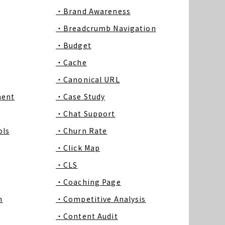
・Brand Awareness
・Breadcrumb Navigation
・Budget
・Cache
・Canonical URL
ment
・Case Study
・Chat Support
ls
・Churn Rate
・Click Map
・CLS
・Coaching Page
m
・Competitive Analysis
・Content Audit