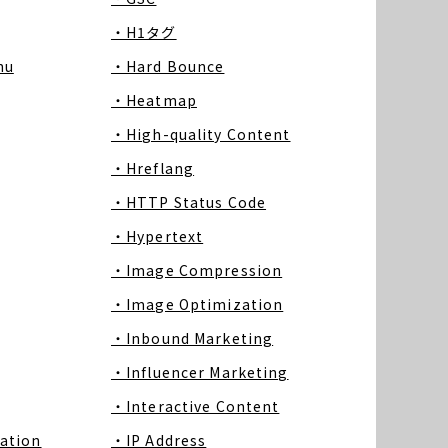
・H1タグ
nu
・Hard Bounce
・Heatmap
・High-quality Content
・Hreflang
・HTTP Status Code
・Hypertext
・Image Compression
・Image Optimization
・Inbound Marketing
・Influencer Marketing
・Interactive Content
ation
・IP Address