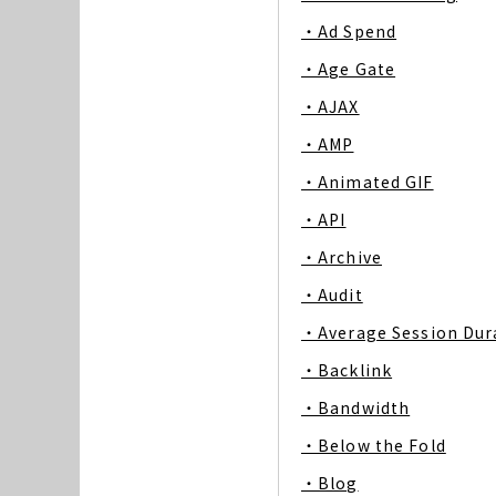
・Ad Spend
・Age Gate
・AJAX
・AMP
・Animated GIF
・API
・Archive
・Audit
・Average Session Dur
・Backlink
・Bandwidth
・Below the Fold
・Blog