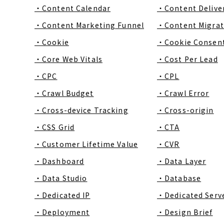
・Content Calendar
・Content Delive
・Content Marketing Funnel
・Content Migrat
・Cookie
・Cookie Consen
・Core Web Vitals
・Cost Per Lead
・CPC
・CPL
・Crawl Budget
・Crawl Error
・Cross-device Tracking
・Cross-origin
・CSS Grid
・CTA
・Customer Lifetime Value
・CVR
・Dashboard
・Data Layer
・Data Studio
・Database
・Dedicated IP
・Dedicated Serv
・Deployment
・Design Brief