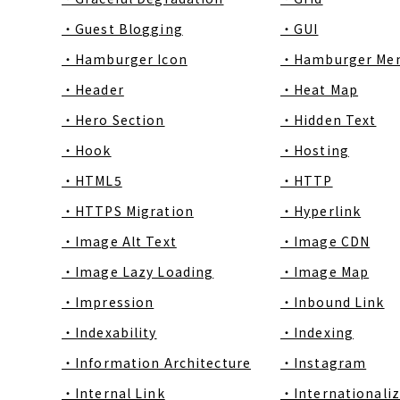
・Guest Blogging
・GUI
・Hamburger Icon
・Hamburger Me
・Header
・Heat Map
・Hero Section
・Hidden Text
・Hook
・Hosting
・HTML5
・HTTP
・HTTPS Migration
・Hyperlink
・Image Alt Text
・Image CDN
・Image Lazy Loading
・Image Map
・Impression
・Inbound Link
・Indexability
・Indexing
・Information Architecture
・Instagram
・Internal Link
・Internationaliz