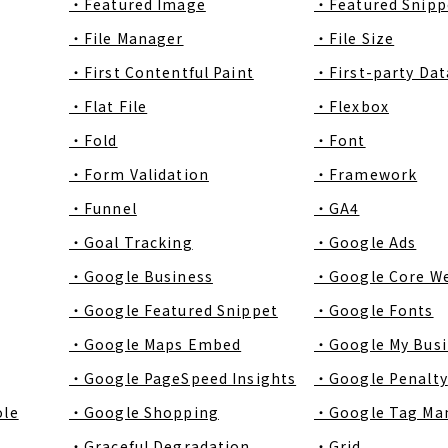
・Featured Image
・Featured Snipp
・File Manager
・File Size
・First Contentful Paint
・First-party Dat
・Flat File
・Flexbox
・Fold
・Font
・Form Validation
・Framework
・Funnel
・GA4
・Goal Tracking
・Google Ads
・Google Business
・Google Core We
・Google Featured Snippet
・Google Fonts
・Google Maps Embed
・Google My Busi
・Google PageSpeed Insights
・Google Penalty
ole
・Google Shopping
・Google Tag Ma
・Graceful Degradation
・Grid