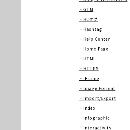
・GTM
・H2タグ
・Hashtag
・Help Center
・Home Page
・HTML
・HTTPS
・iFrame
・Image Format
・Import/Export
・Index
・Infographic
・Interactivity