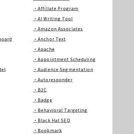
・Affiliate Program
・AI Writing Tool
・Amazon Associates
board
・Anchor Text
・Apache
・Appointment Scheduling
del
・Audience Segmentation
・Autoresponder
・B2C
・Badge
・Behavioral Targeting
・Black Hat SEO
・Bookmark