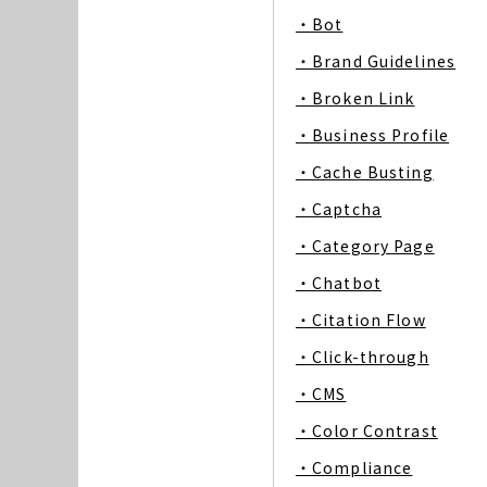
・Bot
・Brand Guidelines
・Broken Link
・Business Profile
・Cache Busting
・Captcha
・Category Page
・Chatbot
・Citation Flow
・Click-through
・CMS
・Color Contrast
・Compliance