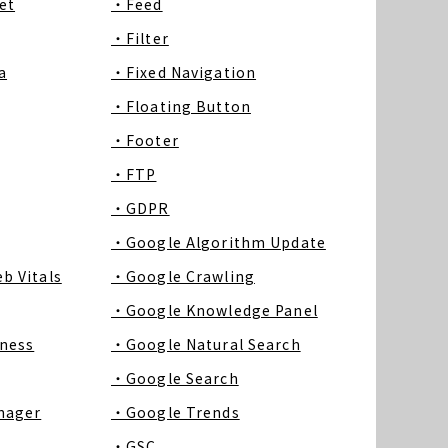
et
・Feed
・Filter
a
・Fixed Navigation
・Floating Button
・Footer
・FTP
・GDPR
・Google Algorithm Update
b Vitals
・Google Crawling
・Google Knowledge Panel
ness
・Google Natural Search
・Google Search
nager
・Google Trends
・GSC