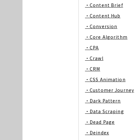
・Content Brief
・Content Hub
・Conversion
・Core Algorithm
・CPA
・Crawl
・CRM
・CSS Animation
・Customer Journey
・Dark Pattern
・Data Scraping
・Dead Page
・Deindex