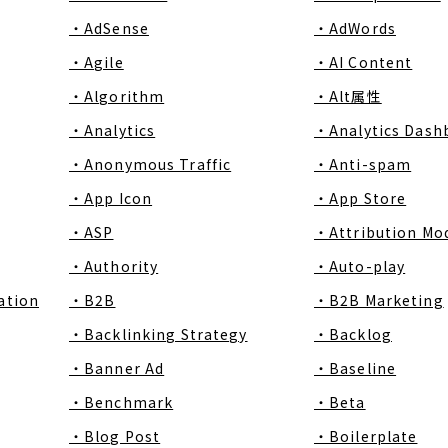
・AdSense
・AdWords
・Agile
・AI Content
・Algorithm
・Alt属性
・Analytics
・Analytics Dash
・Anonymous Traffic
・Anti-spam
・App Icon
・App Store
・ASP
・Attribution Mo
・Authority
・Auto-play
ation
・B2B
・B2B Marketing
・Backlinking Strategy
・Backlog
・Banner Ad
・Baseline
・Benchmark
・Beta
・Blog Post
・Boilerplate