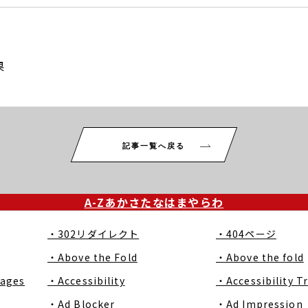
果
記事一覧へ戻る
A-Z
あ
か
さ
た
な
は
ま
や
ら
わ
・302リダイレクト
・404ページ
・Above the Fold
・Above the fold
Pages
・Accessibility
・Accessibility T
・Ad Blocker
・Ad Impression