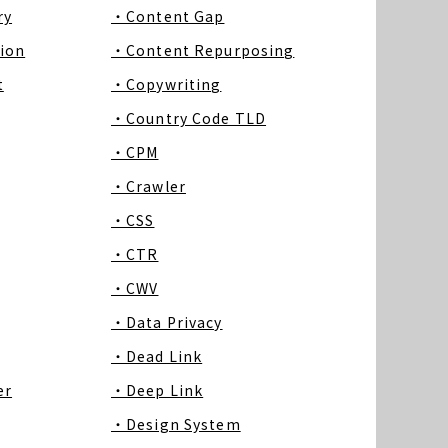
ry
・Content Gap
ion
・Content Repurposing
t
・Copywriting
・Country Code TLD
・CPM
・Crawler
・CSS
・CTR
・CWV
・Data Privacy
・Dead Link
er
・Deep Link
・Design System