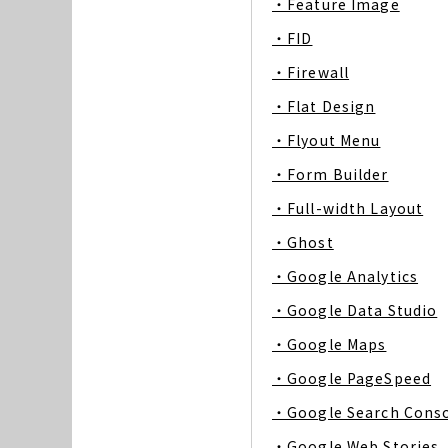
・Feature Image
・FID
・Firewall
・Flat Design
・Flyout Menu
・Form Builder
・Full-width Layout
・Ghost
・Google Analytics
・Google Data Studio
・Google Maps
・Google PageSpeed
・Google Search Cons
・Google Web Stories