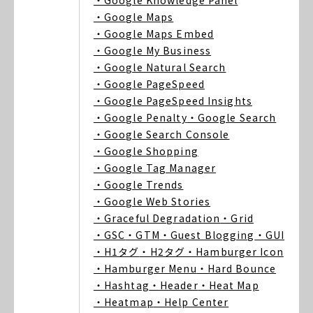
・Google Knowledge Panel
・Google Maps
・Google Maps Embed
・Google My Business
・Google Natural Search
・Google PageSpeed
・Google PageSpeed Insights
・Google Penalty
・Google Search
・Google Search Console
・Google Shopping
・Google Tag Manager
・Google Trends
・Google Web Stories
・Graceful Degradation
・Grid
・GSC
・GTM
・Guest Blogging
・GUI
・H1タグ
・H2タグ
・Hamburger Icon
・Hamburger Menu
・Hard Bounce
・Hashtag
・Header
・Heat Map
・Heatmap
・Help Center