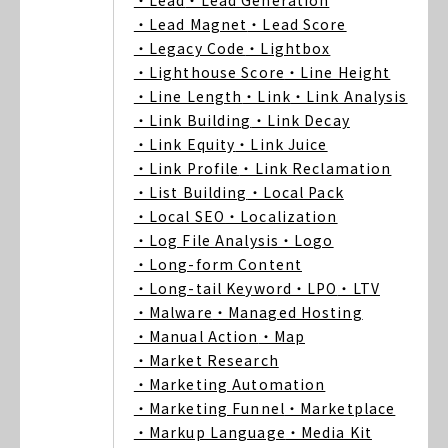
・Lead
・Lead Generation
・Lead Magnet
・Lead Score
・Legacy Code
・Lightbox
・Lighthouse Score
・Line Height
・Line Length
・Link
・Link Analysis
・Link Building
・Link Decay
・Link Equity
・Link Juice
・Link Profile
・Link Reclamation
・List Building
・Local Pack
・Local SEO
・Localization
・Log File Analysis
・Logo
・Long-form Content
・Long-tail Keyword
・LPO
・LTV
・Malware
・Managed Hosting
・Manual Action
・Map
・Market Research
・Marketing Automation
・Marketing Funnel
・Marketplace
・Markup Language
・Media Kit