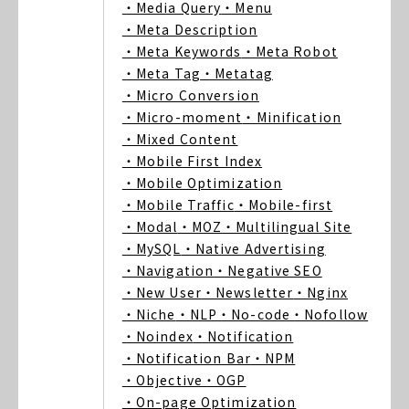
・Media Query
・Menu
・Meta Description
・Meta Keywords
・Meta Robot
・Meta Tag
・Metatag
・Micro Conversion
・Micro-moment
・Minification
・Mixed Content
・Mobile First Index
・Mobile Optimization
・Mobile Traffic
・Mobile-first
・Modal
・MOZ
・Multilingual Site
・MySQL
・Native Advertising
・Navigation
・Negative SEO
・New User
・Newsletter
・Nginx
・Niche
・NLP
・No-code
・Nofollow
・Noindex
・Notification
・Notification Bar
・NPM
・Objective
・OGP
・On-page Optimization