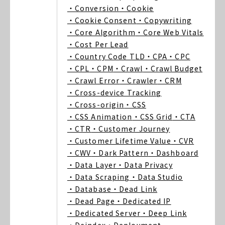
・Conversion
・Cookie
・Cookie Consent
・Copywriting
・Core Algorithm
・Core Web Vitals
・Cost Per Lead
・Country Code TLD
・CPA
・CPC
・CPL
・CPM
・Crawl
・Crawl Budget
・Crawl Error
・Crawler
・CRM
・Cross-device Tracking
・Cross-origin
・CSS
・CSS Animation
・CSS Grid
・CTA
・CTR
・Customer Journey
・Customer Lifetime Value
・CVR
・CWV
・Dark Pattern
・Dashboard
・Data Layer
・Data Privacy
・Data Scraping
・Data Studio
・Database
・Dead Link
・Dead Page
・Dedicated IP
・Dedicated Server
・Deep Link