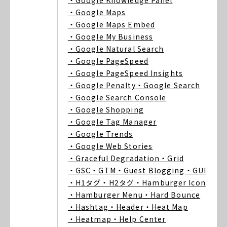
・Google Knowledge Panel
・Google Maps
・Google Maps Embed
・Google My Business
・Google Natural Search
・Google PageSpeed
・Google PageSpeed Insights
・Google Penalty
・Google Search
・Google Search Console
・Google Shopping
・Google Tag Manager
・Google Trends
・Google Web Stories
・Graceful Degradation
・Grid
・GSC
・GTM
・Guest Blogging
・GUI
・H1タグ
・H2タグ
・Hamburger Icon
・Hamburger Menu
・Hard Bounce
・Hashtag
・Header
・Heat Map
・Heatmap
・Help Center