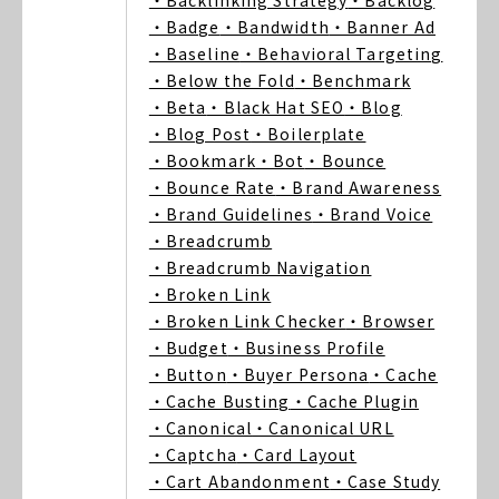
・Backlinking Strategy
・Backlog
・Badge
・Bandwidth
・Banner Ad
・Baseline
・Behavioral Targeting
・Below the Fold
・Benchmark
・Beta
・Black Hat SEO
・Blog
・Blog Post
・Boilerplate
・Bookmark
・Bot
・Bounce
・Bounce Rate
・Brand Awareness
・Brand Guidelines
・Brand Voice
・Breadcrumb
・Breadcrumb Navigation
・Broken Link
・Broken Link Checker
・Browser
・Budget
・Business Profile
・Button
・Buyer Persona
・Cache
・Cache Busting
・Cache Plugin
・Canonical
・Canonical URL
・Captcha
・Card Layout
・Cart Abandonment
・Case Study