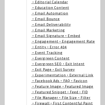
・Editorial Calendar
・Education Content
・Email Automation
・Email Bounce
・Email Deliverability
・Email Marketing
・Email Signature
・Embed
・Engagement
・Engagement Rate
・Entity
・Error 404
・Event Tracking
・Evergreen Content
・Evergreen SEO
・Exit Intent
・Exit Page
・Exit Survey
・Experimentation
・External Link
・Facebook Ads
・FAQ
・Favicon
・Feature Image
・Featured Image
・Featured Snippet
・Feed
・FID
・File Manager
・File Size
・Filter
・Firewall
・First Contentful Paint