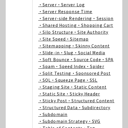
・Server
・Server Log
・Server Response Time
・Server-side Rendering
・Session
・Shared Hosting
・Shopping Cart
・Silo Structure
・Site Authority
・Site Speed
・Sitemap
・Sitemapping
・Skinny Content
・Slide-in
・Slug
・Social Media
・Soft Bounce
・Source Code
・SPA
・Spam
・Speed Index
・Spider
・Split Testing
・Sponsored Post
・SQL
・Squeeze Page
・SSL
・Staging Site
・Static Content
・Static Site
・Sticky Header
・Sticky Post
・Structured Content
・Structured Data
・Subdirectory
・Subdomain
・Subdomain Strategy
・SVG