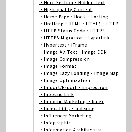
・Hero Section
・Hidden Text
・High-quality Content
・Home Page
・Hook
・Hosting
・Hreflang
・HTML
・HTML5
・HTTP
・HTTP Status Code
・HTTPS
・HTTPS Migration
・Hyperlink
・Hypertext
・iFrame
・Image Alt Text
・Image CDN
・Image Compression
・Image Format
・Image Lazy Loading
・Image Map
・Image Optimization
・Import/Export
・Impression
・Inbound Link
・Inbound Marketing
・Index
・Indexability
・Indexing
・Influencer Marketing
・Infographic
・Information Architecture