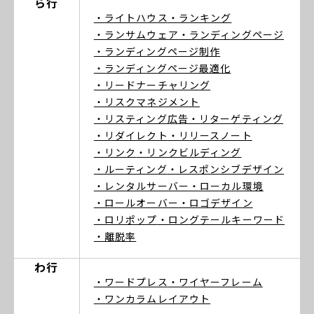
ら行
・ライトハウス
・ランキング
・ランサムウェア
・ランディングページ
・ランディングページ制作
・ランディングページ最適化
・リードナーチャリング
・リスクマネジメント
・リスティング広告
・リターゲティング
・リダイレクト
・リリースノート
・リンク
・リンクビルディング
・ルーティング
・レスポンシブデザイン
・レンタルサーバー
・ローカル環境
・ロールオーバー
・ロゴデザイン
・ロリポップ
・ロングテールキーワード
・離脱率
わ行
・ワードプレス
・ワイヤーフレーム
・ワンカラムレイアウト