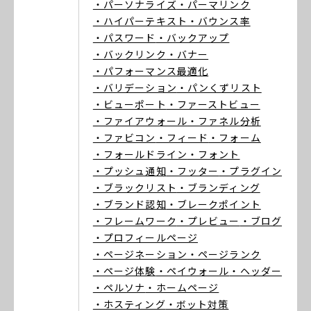
・パーソナライズ
・パーマリンク
・ハイパーテキスト
・バウンス率
・パスワード
・バックアップ
・バックリンク
・バナー
・パフォーマンス最適化
・バリデーション
・パンくずリスト
・ビューポート
・ファーストビュー
・ファイアウォール
・ファネル分析
・ファビコン
・フィード
・フォーム
・フォールドライン
・フォント
・プッシュ通知
・フッター
・プラグイン
・ブラックリスト
・ブランディング
・ブランド認知
・ブレークポイント
・フレームワーク
・プレビュー
・ブログ
・プロフィールページ
・ページネーション
・ページランク
・ページ体験
・ペイウォール
・ヘッダー
・ペルソナ
・ホームページ
・ホスティング
・ボット対策