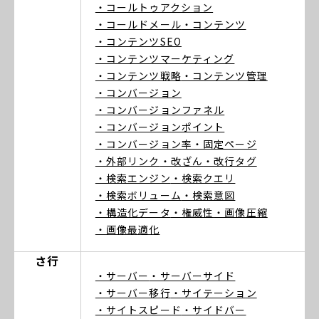
・コールトゥアクション
・コールドメール
・コンテンツ
・コンテンツSEO
・コンテンツマーケティング
・コンテンツ戦略
・コンテンツ管理
・コンバージョン
・コンバージョンファネル
・コンバージョンポイント
・コンバージョン率
・固定ページ
・外部リンク
・改ざん
・改行タグ
・検索エンジン
・検索クエリ
・検索ボリューム
・検索意図
・構造化データ
・権威性
・画像圧縮
・画像最適化
さ行
・サーバー
・サーバーサイド
・サーバー移行
・サイテーション
・サイトスピード
・サイドバー