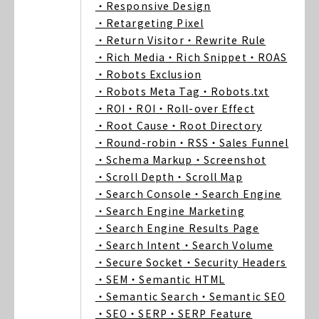
・Responsive Design
・Retargeting Pixel
・Return Visitor
・Rewrite Rule
・Rich Media
・Rich Snippet
・ROAS
・Robots Exclusion
・Robots Meta Tag
・Robots.txt
・ROI
・ROI
・Roll-over Effect
・Root Cause
・Root Directory
・Round-robin
・RSS
・Sales Funnel
・Schema Markup
・Screenshot
・Scroll Depth
・Scroll Map
・Search Console
・Search Engine
・Search Engine Marketing
・Search Engine Results Page
・Search Intent
・Search Volume
・Secure Socket
・Security Headers
・SEM
・Semantic HTML
・Semantic Search
・Semantic SEO
・SEO
・SERP
・SERP Feature