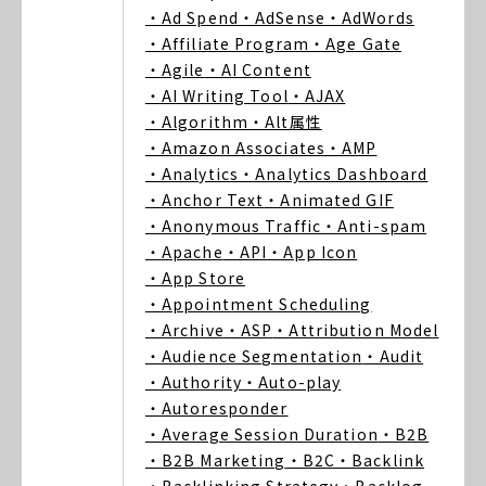
・Ad Spend
・AdSense
・AdWords
・Affiliate Program
・Age Gate
・Agile
・AI Content
・AI Writing Tool
・AJAX
・Algorithm
・Alt属性
・Amazon Associates
・AMP
・Analytics
・Analytics Dashboard
・Anchor Text
・Animated GIF
・Anonymous Traffic
・Anti-spam
・Apache
・API
・App Icon
・App Store
・Appointment Scheduling
・Archive
・ASP
・Attribution Model
・Audience Segmentation
・Audit
・Authority
・Auto-play
・Autoresponder
・Average Session Duration
・B2B
・B2B Marketing
・B2C
・Backlink