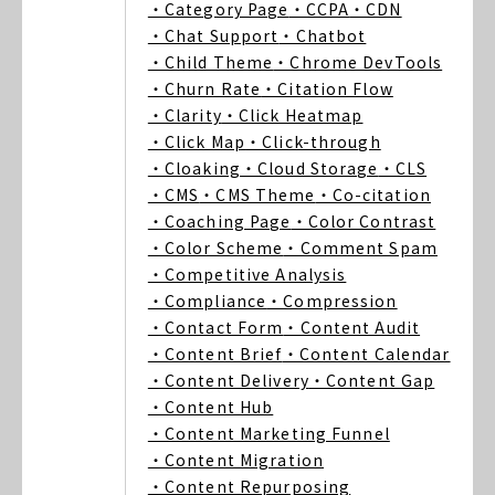
・Category Page
・CCPA
・CDN
・Chat Support
・Chatbot
・Child Theme
・Chrome DevTools
・Churn Rate
・Citation Flow
・Clarity
・Click Heatmap
・Click Map
・Click-through
・Cloaking
・Cloud Storage
・CLS
・CMS
・CMS Theme
・Co-citation
・Coaching Page
・Color Contrast
・Color Scheme
・Comment Spam
・Competitive Analysis
・Compliance
・Compression
・Contact Form
・Content Audit
・Content Brief
・Content Calendar
・Content Delivery
・Content Gap
・Content Hub
・Content Marketing Funnel
・Content Migration
・Content Repurposing