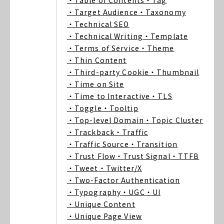
・Table of Contents
・Tag
・Target Audience
・Taxonomy
・Technical SEO
・Technical Writing
・Template
・Terms of Service
・Theme
・Thin Content
・Third-party Cookie
・Thumbnail
・Time on Site
・Time to Interactive
・TLS
・Toggle
・Tooltip
・Top-level Domain
・Topic Cluster
・Trackback
・Traffic
・Traffic Source
・Transition
・Trust Flow
・Trust Signal
・TTFB
・Tweet
・Twitter/X
・Two-Factor Authentication
・Typography
・UGC
・UI
・Unique Content
・Unique Page View