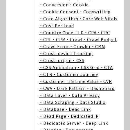
・Conversion
・Cookie
・Cookie Consent
・Copywriting
・Core Algorithm
・Core Web Vitals
・Cost Per Lead
・Country Code TLD
・CPA
・CPC
・CPL
・CPM
・Crawl
・Crawl Budget
・Crawl Error
・Crawler
・CRM
・Cross-device Tracking
・Cross-origin
・CSS
・CSS Animation
・CSS Grid
・CTA
・CTR
・Customer Journey
・Customer Lifetime Value
・CVR
・CWV
・Dark Pattern
・Dashboard
・Data Layer
・Data Privacy
・Data Scraping
・Data Studio
・Database
・Dead Link
・Dead Page
・Dedicated IP
・Dedicated Server
・Deep Link