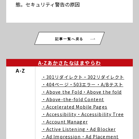
態。セキュリティ警告の原因
記事一覧へ戻る
A-Z
あ
か
さ
た
な
は
ま
や
ら
わ
A-Z
・301リダイレクト
・302リダイレクト
・404ページ
・503エラー
・A/Bテスト
・Above the Fold
・Above the fold
・Above-the-fold Content
・Accelerated Mobile Pages
・Accessibility
・Accessibility Tree
・Account Manager
・Active Listening
・Ad Blocker
・Ad Impression
・Ad Placement