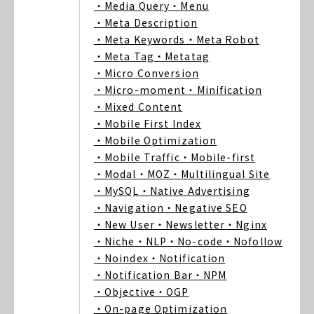
・Media Query
・Menu
・Meta Description
・Meta Keywords
・Meta Robot
・Meta Tag
・Metatag
・Micro Conversion
・Micro-moment
・Minification
・Mixed Content
・Mobile First Index
・Mobile Optimization
・Mobile Traffic
・Mobile-first
・Modal
・MOZ
・Multilingual Site
・MySQL
・Native Advertising
・Navigation
・Negative SEO
・New User
・Newsletter
・Nginx
・Niche
・NLP
・No-code
・Nofollow
・Noindex
・Notification
・Notification Bar
・NPM
・Objective
・OGP
・On-page Optimization