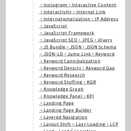
・Instagram
・Interactive Content
・Interactivity
・Internal Link
・Internationalization
・IP Address
・JavaScript
・JavaScript Framework
・JavaScript SEO
・JPEG
・jQuery
・JS Bundle
・JSON
・JSON Schema
・JSON-LD
・Jump Link
・Keyword
・Keyword Cannibalization
・Keyword Density
・Keyword Gap
・Keyword Research
・Keyword Stuffing
・KGR
・Knowledge Graph
・Knowledge Panel
・KPI
・Landing Page
・Landing Page Builder
・Layered Navigation
・Layout Shift
・Lazy Loading
・LCP