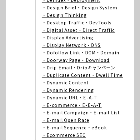
・Deindex
・Deployment
・Design Brief
・Design System
・Design Thinking
・Desktop Traffic
・DevTools
・Digital Asset
・Direct Traffic
・Display Advertising
・Display Network
・DNS
・Dofollow Link
・DOM
・Domain
・Doorway Page
・Download
・Drip Email
・Dripキャンペーン
・Duplicate Content
・Dwell Time
・Dynamic Content
・Dynamic Rendering
・Dynamic URL
・E-A-T
・E-commerce
・E-E-A-T
・E-mail Campaign
・E-mail List
・E-mail Open Rate
・E-mail Sequence
・eBook
・Ecommerce SEO