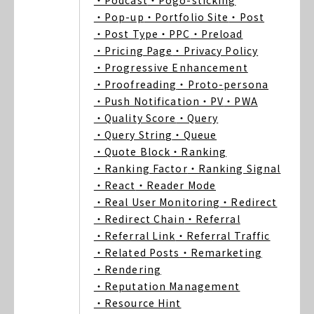
・Podcast
・Pogo-sticking
・Pop-up
・Portfolio Site
・Post
・Post Type
・PPC
・Preload
・Pricing Page
・Privacy Policy
・Progressive Enhancement
・Proofreading
・Proto-persona
・Push Notification
・PV
・PWA
・Quality Score
・Query
・Query String
・Queue
・Quote Block
・Ranking
・Ranking Factor
・Ranking Signal
・React
・Reader Mode
・Real User Monitoring
・Redirect
・Redirect Chain
・Referral
・Referral Link
・Referral Traffic
・Related Posts
・Remarketing
・Rendering
・Reputation Management
・Resource Hint