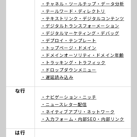
・チャネル
・ツールチップ
・データ分析
・テールワード
・ディレクトリ
・テキストリンク
・デジタルコンテンツ
・デジタルトランスフォーメーション
・デジタルマーケティング
・デバッグ
・デプロイ
・テンプレート
・トップページ
・ドメイン
・ドメインオーソリティ
・ドメイン年齢
・トラッキング
・トラフィック
・ドロップダウンメニュー
・遅延読み込み
な行
・ナビゲーション
・ニッチ
・ニュースレター配信
・ネイティブアプリ
・ネットワーク
・入力フォーム
・内部SEO
・内部リンク
は行