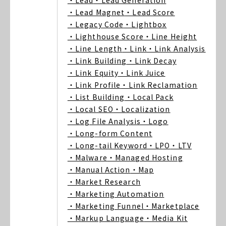
・Lead
・Lead Generation
・Lead Magnet
・Lead Score
・Legacy Code
・Lightbox
・Lighthouse Score
・Line Height
・Line Length
・Link
・Link Analysis
・Link Building
・Link Decay
・Link Equity
・Link Juice
・Link Profile
・Link Reclamation
・List Building
・Local Pack
・Local SEO
・Localization
・Log File Analysis
・Logo
・Long-form Content
・Long-tail Keyword
・LPO
・LTV
・Malware
・Managed Hosting
・Manual Action
・Map
・Market Research
・Marketing Automation
・Marketing Funnel
・Marketplace
・Markup Language
・Media Kit