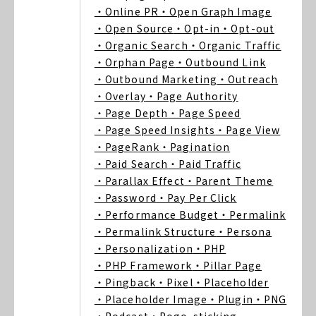
・Online PR
・Open Graph Image
・Open Source
・Opt-in
・Opt-out
・Organic Search
・Organic Traffic
・Orphan Page
・Outbound Link
・Outbound Marketing
・Outreach
・Overlay
・Page Authority
・Page Depth
・Page Speed
・Page Speed Insights
・Page View
・PageRank
・Pagination
・Paid Search
・Paid Traffic
・Parallax Effect
・Parent Theme
・Password
・Pay Per Click
・Performance Budget
・Permalink
・Permalink Structure
・Persona
・Personalization
・PHP
・PHP Framework
・Pillar Page
・Pingback
・Pixel
・Placeholder
・Placeholder Image
・Plugin
・PNG