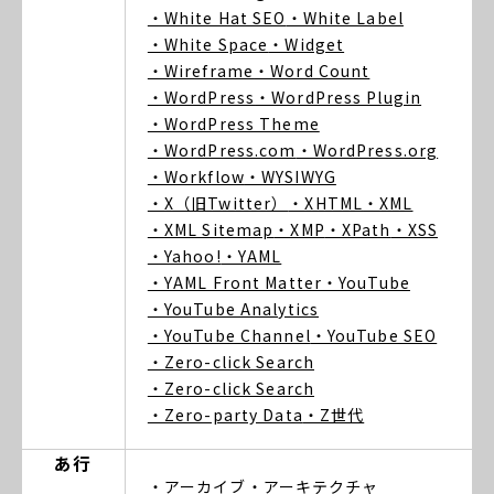
・White Hat SEO
・White Label
・White Space
・Widget
・Wireframe
・Word Count
・WordPress
・WordPress Plugin
・WordPress Theme
・WordPress.com
・WordPress.org
・Workflow
・WYSIWYG
・X（旧Twitter）
・XHTML
・XML
・XML Sitemap
・XMP
・XPath
・XSS
・Yahoo!
・YAML
・YAML Front Matter
・YouTube
・YouTube Analytics
・YouTube Channel
・YouTube SEO
・Zero-click Search
・Zero-click Search
・Zero-party Data
・Z世代
あ行
・アーカイブ
・アーキテクチャ