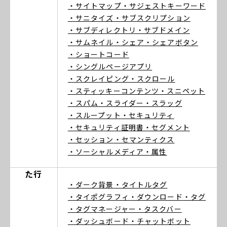
・サイトマップ
・サジェストキーワード
・サニタイズ
・サブスクリプション
・サブディレクトリ
・サブドメイン
・サムネイル
・シェア
・シェアボタン
・ショートコード
・シングルページアプリ
・スクレイピング
・スクロール
・スティッキーコンテンツ
・スニペット
・スパム
・スライダー
・スラッグ
・スループット
・セキュリティ
・セキュリティ証明書
・セグメント
・セッション
・セマンティクス
・ソーシャルメディア
・属性
た行
・ダーク背景
・タイトルタグ
・タイポグラフィ
・ダウンロード
・タグ
・タグマネージャー
・タスクバー
・ダッシュボード
・チャットボット