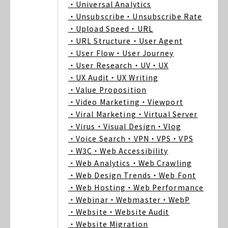
・Universal Analytics
・Unsubscribe
・Unsubscribe Rate
・Upload Speed
・URL
・URL Structure
・User Agent
・User Flow
・User Journey
・User Research
・UV
・UX
・UX Audit
・UX Writing
・Value Proposition
・Video Marketing
・Viewport
・Viral Marketing
・Virtual Server
・Virus
・Visual Design
・Vlog
・Voice Search
・VPN
・VPS
・VPS
・W3C
・Web Accessibility
・Web Analytics
・Web Crawling
・Web Design Trends
・Web Font
・Web Hosting
・Web Performance
・Webinar
・Webmaster
・WebP
・Website
・Website Audit
・Website Migration