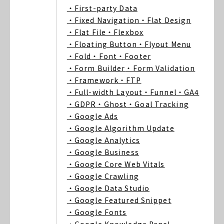
・First-party Data
・Fixed Navigation
・Flat Design
・Flat File
・Flexbox
・Floating Button
・Flyout Menu
・Fold
・Font
・Footer
・Form Builder
・Form Validation
・Framework
・FTP
・Full-width Layout
・Funnel
・GA4
・GDPR
・Ghost
・Goal Tracking
・Google Ads
・Google Algorithm Update
・Google Analytics
・Google Business
・Google Core Web Vitals
・Google Crawling
・Google Data Studio
・Google Featured Snippet
・Google Fonts