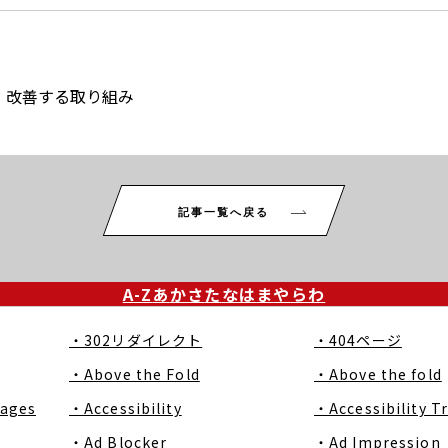
・改善する取り組み
記事一覧へ戻る
A-Z
あ
か
さ
た
な
は
ま
や
ら
わ
・302リダイレクト
・404ページ
・Above the Fold
・Above the fold
Pages
・Accessibility
・Accessibility T
・Ad Blocker
・Ad Impression