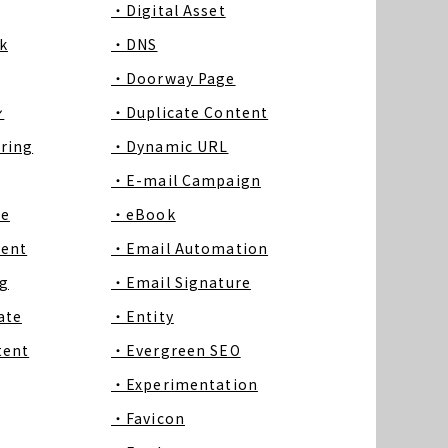
・Digital Asset
k
・DNS
・Doorway Page
ン
・Duplicate Content
ring
・Dynamic URL
・E-mail Campaign
ce
・eBook
tent
・Email Automation
g
・Email Signature
ate
・Entity
tent
・Evergreen SEO
・Experimentation
・Favicon