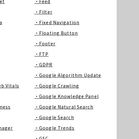
et
・Feed
・Filter
a
・Fixed Navigation
・Floating Button
・Footer
・FTP
・GDPR
・Google Algorithm Update
b Vitals
・Google Crawling
・Google Knowledge Panel
ness
・Google Natural Search
・Google Search
nager
・Google Trends
・GSC