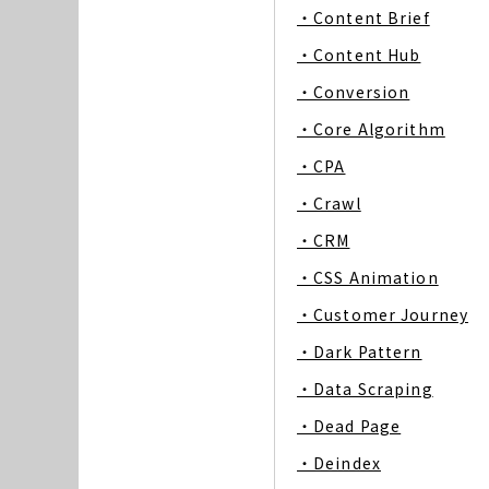
・Content Brief
・Content Hub
・Conversion
・Core Algorithm
・CPA
・Crawl
・CRM
・CSS Animation
・Customer Journey
・Dark Pattern
・Data Scraping
・Dead Page
・Deindex