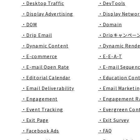
・Desktop Traffic
・DevTools
・Display Advertising
・Display Networ
・DOM
・Domain
・Drip Email
・Dripキャンペー
・Dynamic Content
・Dynamic Rende
・E-commerce
・E-E-A-T
・E-mail Open Rate
・E-mail Sequen
・Editorial Calendar
・Education Con
・Email Deliverability
・Email Marketin
・Engagement
・Engagement R
・Event Tracking
・Evergreen Con
・Exit Page
・Exit Survey
・Facebook Ads
・FAQ