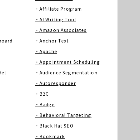
・Affiliate Program
・AI Writing Tool
・Amazon Associates
board
・Anchor Text
・Apache
・Appointment Scheduling
del
・Audience Segmentation
・Autoresponder
・B2C
・Badge
・Behavioral Targeting
・Black Hat SEO
・Bookmark