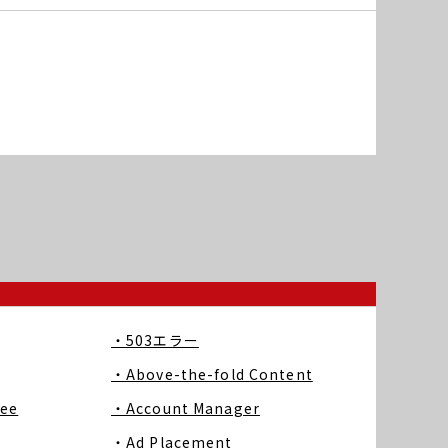
・503エラー
・Above-the-fold Content
ree
・Account Manager
・Ad Placement