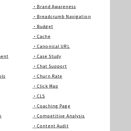
・Brand Awareness
・Breadcrumb Navigation
・Budget
・Cache
・Canonical URL
ment
・Case Study
・Chat Support
ls
・Churn Rate
・Click Map
・CLS
・Coaching Page
m
・Competitive Analysis
・Content Audit