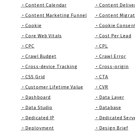
・Content Calendar
・Content Delive
・Content Marketing Funnel
・Content Migrat
・Cookie
・Cookie Consen
・Core Web Vitals
・Cost Per Lead
・CPC
・CPL
・Crawl Budget
・Crawl Error
・Cross-device Tracking
・Cross-origin
・CSS Grid
・CTA
・Customer Lifetime Value
・CVR
・Dashboard
・Data Layer
・Data Studio
・Database
・Dedicated IP
・Dedicated Serv
・Deployment
・Design Brief