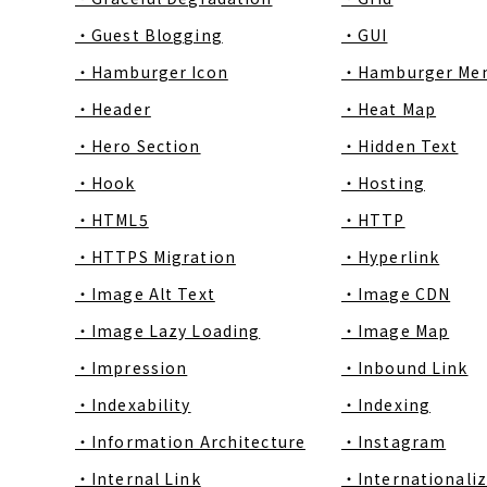
・Guest Blogging
・GUI
・Hamburger Icon
・Hamburger Me
・Header
・Heat Map
・Hero Section
・Hidden Text
・Hook
・Hosting
・HTML5
・HTTP
・HTTPS Migration
・Hyperlink
・Image Alt Text
・Image CDN
・Image Lazy Loading
・Image Map
・Impression
・Inbound Link
・Indexability
・Indexing
・Information Architecture
・Instagram
・Internal Link
・Internationaliz