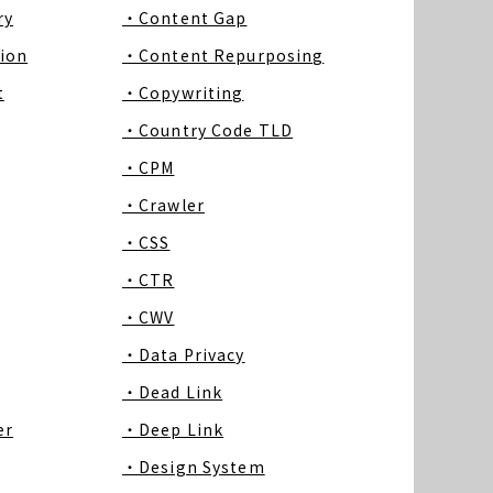
ry
・Content Gap
ion
・Content Repurposing
t
・Copywriting
・Country Code TLD
・CPM
・Crawler
・CSS
・CTR
・CWV
・Data Privacy
・Dead Link
er
・Deep Link
・Design System