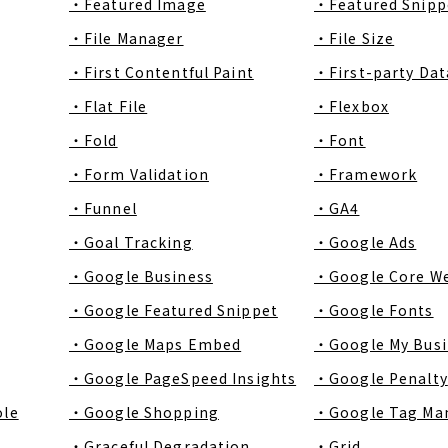
・Featured Image
・Featured Snipp
・File Manager
・File Size
・First Contentful Paint
・First-party Dat
・Flat File
・Flexbox
・Fold
・Font
・Form Validation
・Framework
・Funnel
・GA4
・Goal Tracking
・Google Ads
・Google Business
・Google Core We
・Google Featured Snippet
・Google Fonts
・Google Maps Embed
・Google My Busi
・Google PageSpeed Insights
・Google Penalty
ole
・Google Shopping
・Google Tag Ma
・Graceful Degradation
・Grid