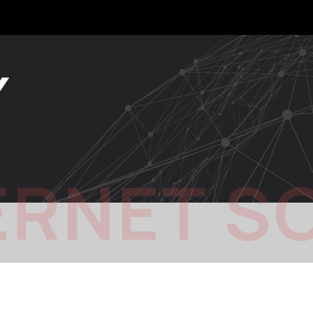
Y
ERNET S