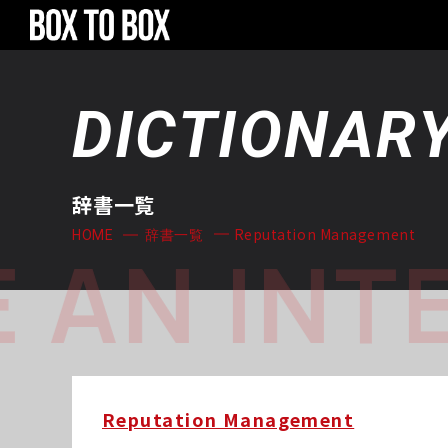
DICTIONAR
辞書一覧
Reputation Management
HOME
辞書一覧
 AN INT
Reputation Management