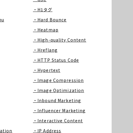
・H1タグ
nu
・Hard Bounce
・Heatmap
・High-quality Content
・Hreflang
・HTTP Status Code
・Hypertext
・Image Compression
・Image Optimization
・Inbound Marketing
・Influencer Marketing
・Interactive Content
ation
・IP Address