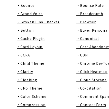
・Bounce
・Bounce Rate
・Brand Voice
・Breadcrumb
・Broken Link Checker
・Browser
・Button
・Buyer Persona
・Cache Plugin
・Canonical
・Card Layout
・Cart Abandon
・CCPA
・CDN
・Child Theme
・Chrome DevToo
・Clarity
・Click Heatmap
・Cloaking
・Cloud Storage
・CMS Theme
・Co-citation
・Color Scheme
・Comment Spa
・Compression
・Contact Form