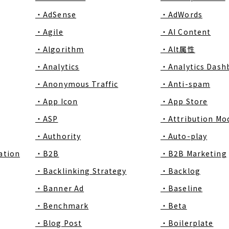
・AdSense
・AdWords
・Agile
・AI Content
・Algorithm
・Alt属性
・Analytics
・Analytics Dash
・Anonymous Traffic
・Anti-spam
・App Icon
・App Store
・ASP
・Attribution Mo
・Authority
・Auto-play
ation
・B2B
・B2B Marketing
・Backlinking Strategy
・Backlog
・Banner Ad
・Baseline
・Benchmark
・Beta
・Blog Post
・Boilerplate