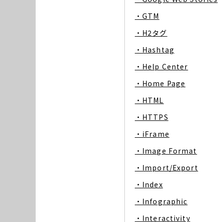
・GTM
・H2タグ
・Hashtag
・Help Center
・Home Page
・HTML
・HTTPS
・iFrame
・Image Format
・Import/Export
・Index
・Infographic
・Interactivity