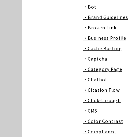
・Bot
・Brand Guidelines
・Broken Link
・Business Profile
・Cache Busting
・Captcha
・Category Page
・Chatbot
・Citation Flow
・Click-through
・CMS
・Color Contrast
・Compliance