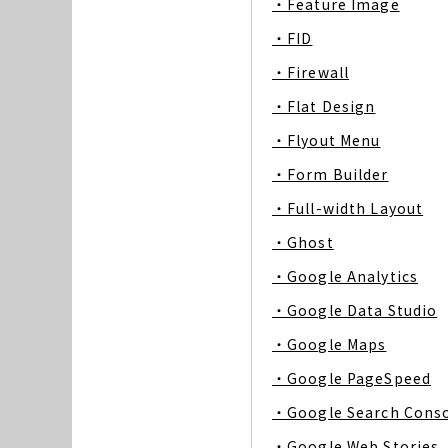
・Feature Image
・FID
・Firewall
・Flat Design
・Flyout Menu
・Form Builder
・Full-width Layout
・Ghost
・Google Analytics
・Google Data Studio
・Google Maps
・Google PageSpeed
・Google Search Cons
・Google Web Stories