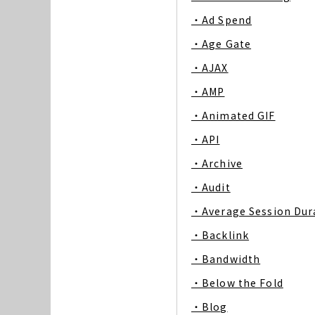
・Ad Spend
・Age Gate
・AJAX
・AMP
・Animated GIF
・API
・Archive
・Audit
・Average Session Dur
・Backlink
・Bandwidth
・Below the Fold
・Blog