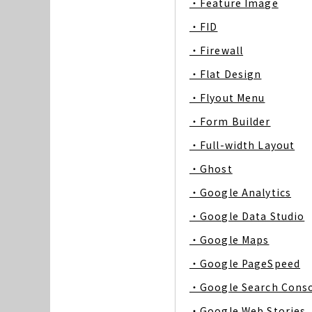
・Feature Image
・FID
・Firewall
・Flat Design
・Flyout Menu
・Form Builder
・Full-width Layout
・Ghost
・Google Analytics
・Google Data Studio
・Google Maps
・Google PageSpeed
・Google Search Cons
・Google Web Stories