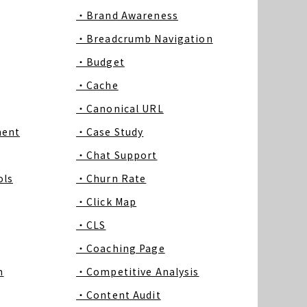
・Brand Awareness
・Breadcrumb Navigation
・Budget
・Cache
・Canonical URL
ment
・Case Study
・Chat Support
ls
・Churn Rate
・Click Map
・CLS
・Coaching Page
m
・Competitive Analysis
・Content Audit