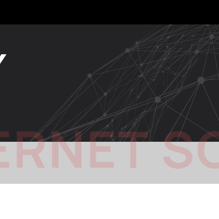
Y
ERNET S