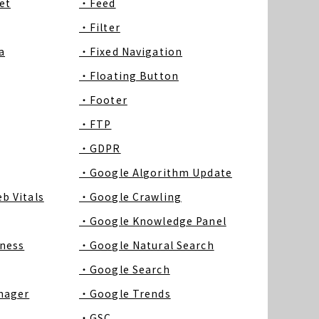
et
・Feed
・Filter
a
・Fixed Navigation
・Floating Button
・Footer
・FTP
・GDPR
・Google Algorithm Update
b Vitals
・Google Crawling
・Google Knowledge Panel
ness
・Google Natural Search
・Google Search
nager
・Google Trends
・GSC