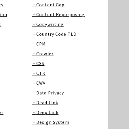
ry
・Content Gap
ion
・Content Repurposing
t
・Copywriting
・Country Code TLD
・CPM
・Crawler
・CSS
・CTR
・CWV
・Data Privacy
・Dead Link
er
・Deep Link
・Design System