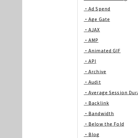
・Ad Spend
・Age Gate
・AJAX
・AMP
・Animated GIF
・API
・Archive
・Audit
・Average Session Dur
・Backlink
・Bandwidth
・Below the Fold
・Blog