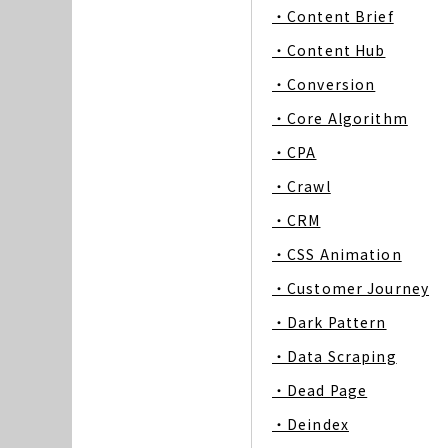
・Content Brief
・Content Hub
・Conversion
・Core Algorithm
・CPA
・Crawl
・CRM
・CSS Animation
・Customer Journey
・Dark Pattern
・Data Scraping
・Dead Page
・Deindex