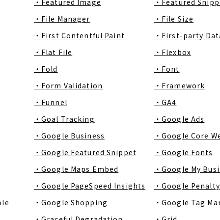
・Featured Image
・Featured Snipp
・File Manager
・File Size
・First Contentful Paint
・First-party Dat
・Flat File
・Flexbox
・Fold
・Font
・Form Validation
・Framework
・Funnel
・GA4
・Goal Tracking
・Google Ads
・Google Business
・Google Core We
・Google Featured Snippet
・Google Fonts
・Google Maps Embed
・Google My Busi
・Google PageSpeed Insights
・Google Penalty
ole
・Google Shopping
・Google Tag Ma
・Graceful Degradation
・Grid