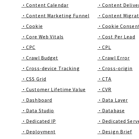
・Content Calendar
・Content Delive
・Content Marketing Funnel
・Content Migrat
・Cookie
・Cookie Consen
・Core Web Vitals
・Cost Per Lead
・CPC
・CPL
・Crawl Budget
・Crawl Error
・Cross-device Tracking
・Cross-origin
・CSS Grid
・CTA
・Customer Lifetime Value
・CVR
・Dashboard
・Data Layer
・Data Studio
・Database
・Dedicated IP
・Dedicated Serv
・Deployment
・Design Brief