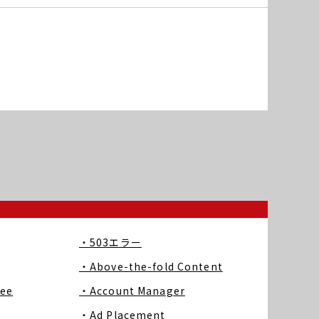
・503エラー
・Above-the-fold Content
ree
・Account Manager
・Ad Placement