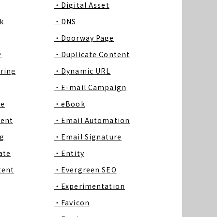
・Digital Asset
k
・DNS
・Doorway Page
ン
・Duplicate Content
ring
・Dynamic URL
・E-mail Campaign
ce
・eBook
tent
・Email Automation
g
・Email Signature
ate
・Entity
tent
・Evergreen SEO
・Experimentation
・Favicon