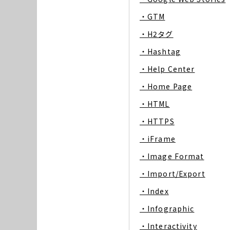
・GTM
・H2タグ
・Hashtag
・Help Center
・Home Page
・HTML
・HTTPS
・iFrame
・Image Format
・Import/Export
・Index
・Infographic
・Interactivity