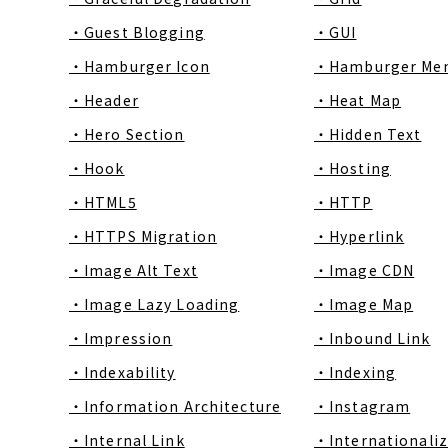
・Guest Blogging
・GUI
・Hamburger Icon
・Hamburger Me
・Header
・Heat Map
・Hero Section
・Hidden Text
・Hook
・Hosting
・HTML5
・HTTP
・HTTPS Migration
・Hyperlink
・Image Alt Text
・Image CDN
・Image Lazy Loading
・Image Map
・Impression
・Inbound Link
・Indexability
・Indexing
・Information Architecture
・Instagram
・Internal Link
・Internationaliz