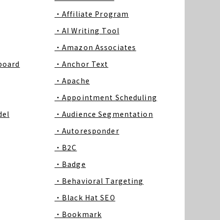
・Affiliate Program
・AI Writing Tool
・Amazon Associates
board
・Anchor Text
・Apache
・Appointment Scheduling
del
・Audience Segmentation
・Autoresponder
・B2C
・Badge
・Behavioral Targeting
・Black Hat SEO
・Bookmark