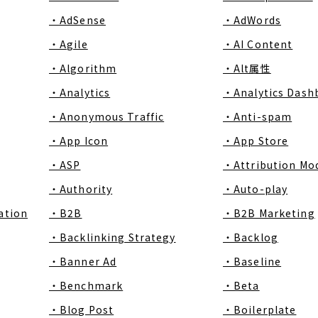
・AdSense
・AdWords
・Agile
・AI Content
・Algorithm
・Alt属性
・Analytics
・Analytics Dash
・Anonymous Traffic
・Anti-spam
・App Icon
・App Store
・ASP
・Attribution Mo
・Authority
・Auto-play
ation
・B2B
・B2B Marketing
・Backlinking Strategy
・Backlog
・Banner Ad
・Baseline
・Benchmark
・Beta
・Blog Post
・Boilerplate