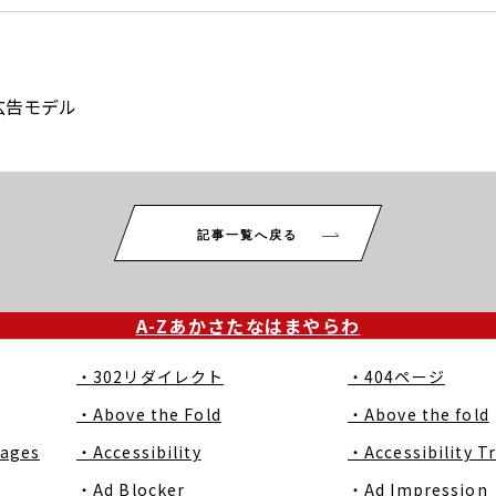
る広告モデル
記事一覧へ戻る
A-Z
あ
か
さ
た
な
は
ま
や
ら
わ
・302リダイレクト
・404ページ
・Above the Fold
・Above the fold
Pages
・Accessibility
・Accessibility T
・Ad Blocker
・Ad Impression