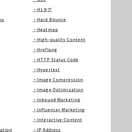
・H1タグ
nu
・Hard Bounce
・Heatmap
・High-quality Content
・Hreflang
・HTTP Status Code
・Hypertext
・Image Compression
・Image Optimization
・Inbound Marketing
・Influencer Marketing
・Interactive Content
ation
・IP Address