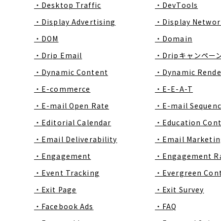
・Desktop Traffic
・DevTools
・Display Advertising
・Display Networ
・DOM
・Domain
・Drip Email
・Dripキャンペー
・Dynamic Content
・Dynamic Rende
・E-commerce
・E-E-A-T
・E-mail Open Rate
・E-mail Sequen
・Editorial Calendar
・Education Con
・Email Deliverability
・Email Marketin
・Engagement
・Engagement R
・Event Tracking
・Evergreen Con
・Exit Page
・Exit Survey
・Facebook Ads
・FAQ