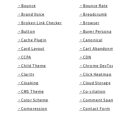
・Bounce
・Bounce Rate
・Brand Voice
・Breadcrumb
・Broken Link Checker
・Browser
・Button
・Buyer Persona
・Cache Plugin
・Canonical
・Card Layout
・Cart Abandon
・CCPA
・CDN
・Child Theme
・Chrome DevToo
・Clarity
・Click Heatmap
・Cloaking
・Cloud Storage
・CMS Theme
・Co-citation
・Color Scheme
・Comment Spa
・Compression
・Contact Form