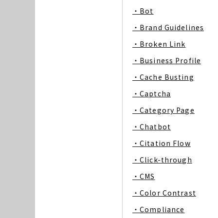
・Bot
・Brand Guidelines
・Broken Link
・Business Profile
・Cache Busting
・Captcha
・Category Page
・Chatbot
・Citation Flow
・Click-through
・CMS
・Color Contrast
・Compliance