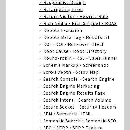
・Responsive Design
・Retargeting Pixel
・Return Visitor
・Rewrite Rule
・Rich Media
・Rich Snippet
・ROAS
・Robots Exclusion
・Robots Meta Tag
・Robots.txt
・ROI
・ROI
・Roll-over Effect
・Root Cause
・Root Directory
・Round-robin
・RSS
・Sales Funnel
・Schema Markup
・Screenshot
・Scroll Depth
・Scroll Map
・Search Console
・Search Engine
・Search Engine Marketing
・Search Engine Results Page
・Search Intent
・Search Volume
・Secure Socket
・Security Headers
・SEM
・Semantic HTML
・Semantic Search
・Semantic SEO
・SEO
・SERP
・SERP Feature