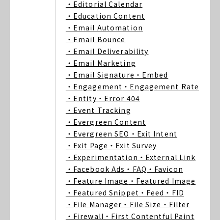
・Editorial Calendar
・Education Content
・Email Automation
・Email Bounce
・Email Deliverability
・Email Marketing
・Email Signature
・Embed
・Engagement
・Engagement Rate
・Entity
・Error 404
・Event Tracking
・Evergreen Content
・Evergreen SEO
・Exit Intent
・Exit Page
・Exit Survey
・Experimentation
・External Link
・Facebook Ads
・FAQ
・Favicon
・Feature Image
・Featured Image
・Featured Snippet
・Feed
・FID
・File Manager
・File Size
・Filter
・Firewall
・First Contentful Paint