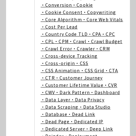
・Conversion
・Cookie
・Cookie Consent
・Copywriting
・Core Algorithm
・Core Web Vitals
・Cost Per Lead
・Country Code TLD
・CPA
・CPC
・CPL
・CPM
・Crawl
・Crawl Budget
・Crawl Error
・Crawler
・CRM
・Cross-device Tracking
・Cross-origin
・CSS
・CSS Animation
・CSS Grid
・CTA
・CTR
・Customer Journey
・Customer Lifetime Value
・CVR
・CWV
・Dark Pattern
・Dashboard
・Data Layer
・Data Privacy
・Data Scraping
・Data Studio
・Database
・Dead Link
・Dead Page
・Dedicated IP
・Dedicated Server
・Deep Link