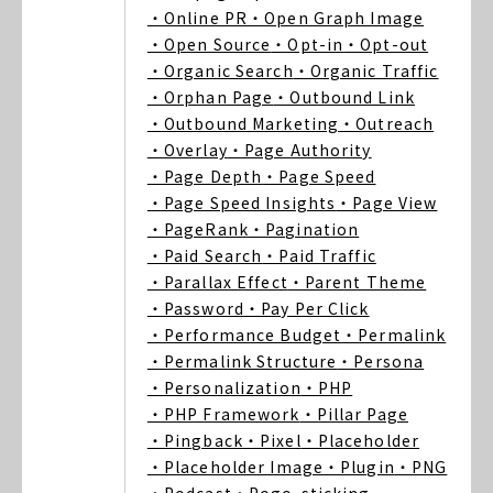
・Online PR
・Open Graph Image
・Open Source
・Opt-in
・Opt-out
・Organic Search
・Organic Traffic
・Orphan Page
・Outbound Link
・Outbound Marketing
・Outreach
・Overlay
・Page Authority
・Page Depth
・Page Speed
・Page Speed Insights
・Page View
・PageRank
・Pagination
・Paid Search
・Paid Traffic
・Parallax Effect
・Parent Theme
・Password
・Pay Per Click
・Performance Budget
・Permalink
・Permalink Structure
・Persona
・Personalization
・PHP
・PHP Framework
・Pillar Page
・Pingback
・Pixel
・Placeholder
・Placeholder Image
・Plugin
・PNG