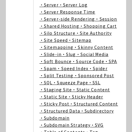
・Server
・Server Log
・Server Response Time
・Server-side Rendering
・Session
・Shared Hosting
・Shopping Cart
・Silo Structure
・Site Authority
・Site Speed
・Sitemap
・Sitemapping
・Skinny Content
・Slide-in
・Slug
・Social Media
・Soft Bounce
・Source Code
・SPA
・Spam
・Speed Index
・Spider
・Split Testing
・Sponsored Post
・SQL
・Squeeze Page
・SSL
・Staging Site
・Static Content
・Static Site
・Sticky Header
・Sticky Post
・Structured Content
・Structured Data
・Subdirectory
・Subdomain
・Subdomain Strategy
・SVG