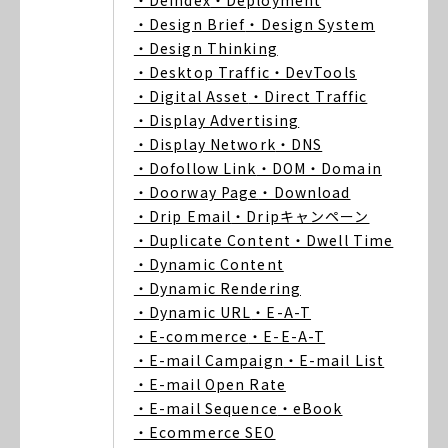
・Deindex
・Deployment
・Design Brief
・Design System
・Design Thinking
・Desktop Traffic
・DevTools
・Digital Asset
・Direct Traffic
・Display Advertising
・Display Network
・DNS
・Dofollow Link
・DOM
・Domain
・Doorway Page
・Download
・Drip Email
・Dripキャンペーン
・Duplicate Content
・Dwell Time
・Dynamic Content
・Dynamic Rendering
・Dynamic URL
・E-A-T
・E-commerce
・E-E-A-T
・E-mail Campaign
・E-mail List
・E-mail Open Rate
・E-mail Sequence
・eBook
・Ecommerce SEO