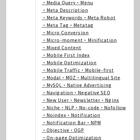
・Media Query
・Menu
・Meta Description
・Meta Keywords
・Meta Robot
・Meta Tag
・Metatag
・Micro Conversion
・Micro-moment
・Minification
・Mixed Content
・Mobile First Index
・Mobile Optimization
・Mobile Traffic
・Mobile-first
・Modal
・MOZ
・Multilingual Site
・MySQL
・Native Advertising
・Navigation
・Negative SEO
・New User
・Newsletter
・Nginx
・Niche
・NLP
・No-code
・Nofollow
・Noindex
・Notification
・Notification Bar
・NPM
・Objective
・OGP
・On-page Optimization