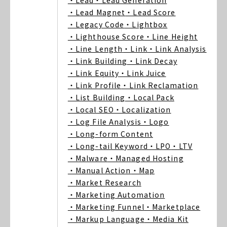
・Lead
・Lead Generation
・Lead Magnet
・Lead Score
・Legacy Code
・Lightbox
・Lighthouse Score
・Line Height
・Line Length
・Link
・Link Analysis
・Link Building
・Link Decay
・Link Equity
・Link Juice
・Link Profile
・Link Reclamation
・List Building
・Local Pack
・Local SEO
・Localization
・Log File Analysis
・Logo
・Long-form Content
・Long-tail Keyword
・LPO
・LTV
・Malware
・Managed Hosting
・Manual Action
・Map
・Market Research
・Marketing Automation
・Marketing Funnel
・Marketplace
・Markup Language
・Media Kit