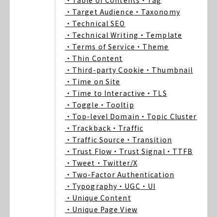
・Table of Contents
・Tag
・Target Audience
・Taxonomy
・Technical SEO
・Technical Writing
・Template
・Terms of Service
・Theme
・Thin Content
・Third-party Cookie
・Thumbnail
・Time on Site
・Time to Interactive
・TLS
・Toggle
・Tooltip
・Top-level Domain
・Topic Cluster
・Trackback
・Traffic
・Traffic Source
・Transition
・Trust Flow
・Trust Signal
・TTFB
・Tweet
・Twitter/X
・Two-Factor Authentication
・Typography
・UGC
・UI
・Unique Content
・Unique Page View