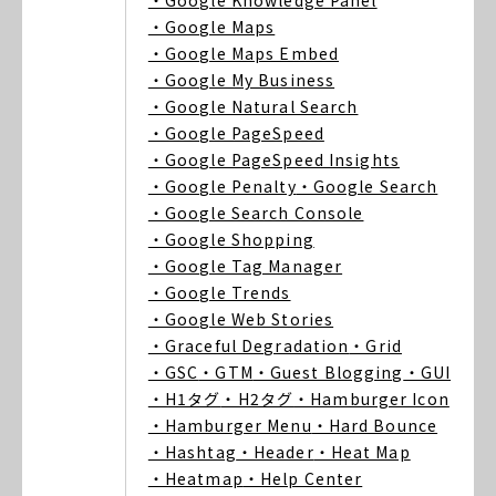
・Google Knowledge Panel
・Google Maps
・Google Maps Embed
・Google My Business
・Google Natural Search
・Google PageSpeed
・Google PageSpeed Insights
・Google Penalty
・Google Search
・Google Search Console
・Google Shopping
・Google Tag Manager
・Google Trends
・Google Web Stories
・Graceful Degradation
・Grid
・GSC
・GTM
・Guest Blogging
・GUI
・H1タグ
・H2タグ
・Hamburger Icon
・Hamburger Menu
・Hard Bounce
・Hashtag
・Header
・Heat Map
・Heatmap
・Help Center