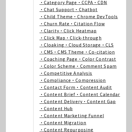
・Category Page
・CCPA
・CDN
・Chat Support
・Chatbot
・Child Theme
・Chrome DevTools
・Churn Rate
・Citation Flow
・Clarity
・Click Heatmap
・Click Map
・Click-through
・Cloaking
・Cloud Storage
・CLS
・CMS
・CMS Theme
・Co-citation
・Coaching Page
・Color Contrast
・Color Scheme
・Comment Spam
・Competitive Analysis
・Compliance
・Compression
・Contact Form
・Content Audit
・Content Brief
・Content Calendar
・Content Delivery
・Content Gap
・Content Hub
・Content Marketing Funnel
・Content Migration
・Content Repurposing