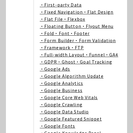
・First-party Data
・Fixed Navigation
・Flat Design
・Flat File
・Flexbox
・Floating Button
・Flyout Menu
・Fold
・Font
・Footer
・Form Builder
・Form Validation
・Framework
・FTP
・Full-width Layout
・Funnel
・GA4
・GDPR
・Ghost
・Goal Tracking
・Google Ads
・Google Algorithm Update
・Google Analytics
・Google Business
・Google Core Web Vitals
・Google Crawling
・Google Data Studio
・Google Featured Snippet
・Google Fonts