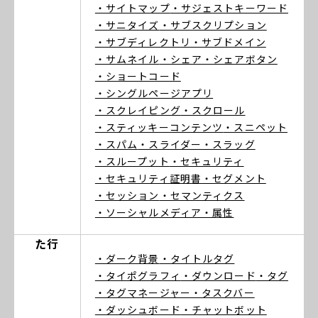
・サイトマップ
・サジェストキーワード
・サニタイズ
・サブスクリプション
・サブディレクトリ
・サブドメイン
・サムネイル
・シェア
・シェアボタン
・ショートコード
・シングルページアプリ
・スクレイピング
・スクロール
・スティッキーコンテンツ
・スニペット
・スパム
・スライダー
・スラッグ
・スループット
・セキュリティ
・セキュリティ証明書
・セグメント
・セッション
・セマンティクス
・ソーシャルメディア
・属性
た行
・ダーク背景
・タイトルタグ
・タイポグラフィ
・ダウンロード
・タグ
・タグマネージャー
・タスクバー
・ダッシュボード
・チャットボット