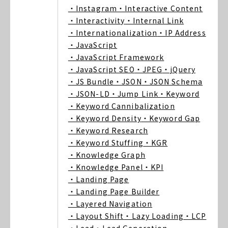
・Instagram
・Interactive Content
・Interactivity
・Internal Link
・Internationalization
・IP Address
・JavaScript
・JavaScript Framework
・JavaScript SEO
・JPEG
・jQuery
・JS Bundle
・JSON
・JSON Schema
・JSON-LD
・Jump Link
・Keyword
・Keyword Cannibalization
・Keyword Density
・Keyword Gap
・Keyword Research
・Keyword Stuffing
・KGR
・Knowledge Graph
・Knowledge Panel
・KPI
・Landing Page
・Landing Page Builder
・Layered Navigation
・Layout Shift
・Lazy Loading
・LCP