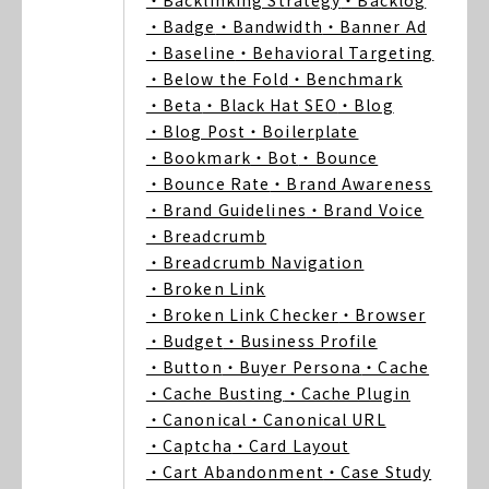
・Backlinking Strategy
・Backlog
・Badge
・Bandwidth
・Banner Ad
・Baseline
・Behavioral Targeting
・Below the Fold
・Benchmark
・Beta
・Black Hat SEO
・Blog
・Blog Post
・Boilerplate
・Bookmark
・Bot
・Bounce
・Bounce Rate
・Brand Awareness
・Brand Guidelines
・Brand Voice
・Breadcrumb
・Breadcrumb Navigation
・Broken Link
・Broken Link Checker
・Browser
・Budget
・Business Profile
・Button
・Buyer Persona
・Cache
・Cache Busting
・Cache Plugin
・Canonical
・Canonical URL
・Captcha
・Card Layout
・Cart Abandonment
・Case Study