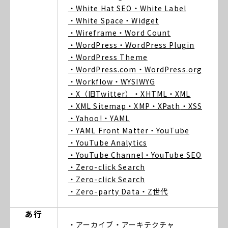
・White Hat SEO
・White Label
・White Space
・Widget
・Wireframe
・Word Count
・WordPress
・WordPress Plugin
・WordPress Theme
・WordPress.com
・WordPress.org
・Workflow
・WYSIWYG
・X（旧Twitter）
・XHTML
・XML
・XML Sitemap
・XMP
・XPath
・XSS
・Yahoo!
・YAML
・YAML Front Matter
・YouTube
・YouTube Analytics
・YouTube Channel
・YouTube SEO
・Zero-click Search
・Zero-click Search
・Zero-party Data
・Z世代
あ行
・アーカイブ
・アーキテクチャ