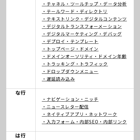
・チャネル
・ツールチップ
・データ分析
・テールワード
・ディレクトリ
・テキストリンク
・デジタルコンテンツ
・デジタルトランスフォーメーション
・デジタルマーケティング
・デバッグ
・デプロイ
・テンプレート
・トップページ
・ドメイン
・ドメインオーソリティ
・ドメイン年齢
・トラッキング
・トラフィック
・ドロップダウンメニュー
・遅延読み込み
な行
・ナビゲーション
・ニッチ
・ニュースレター配信
・ネイティブアプリ
・ネットワーク
・入力フォーム
・内部SEO
・内部リンク
は行