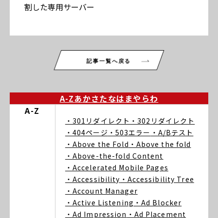
割した専用サーバー
記事一覧へ戻る
A-Z
あ
か
さ
た
な
は
ま
や
ら
わ
A-Z
・301リダイレクト
・302リダイレクト
・404ページ
・503エラー
・A/Bテスト
・Above the Fold
・Above the fold
・Above-the-fold Content
・Accelerated Mobile Pages
・Accessibility
・Accessibility Tree
・Account Manager
・Active Listening
・Ad Blocker
・Ad Impression
・Ad Placement