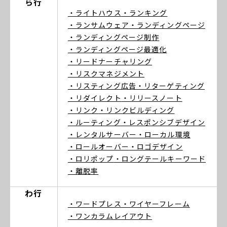
ら行
・ライトハウス
・ランキング
・ランサムウェア
・ランディングページ
・ランディングページ制作
・ランディングページ最適化
・リードナーチャリング
・リスクマネジメント
・リスティング広告
・リターゲティング
・リダイレクト
・リリースノート
・リンク
・リンクビルディング
・ルーティング
・レスポンシブデザイン
・レンタルサーバー
・ローカル環境
・ロールオーバー
・ロゴデザイン
・ロリポップ
・ロングテールキーワード
・離脱率
わ行
・ワードプレス
・ワイヤーフレーム
・ワンカラムレイアウト