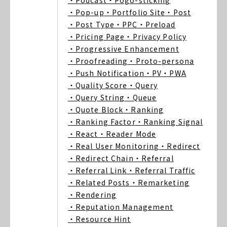
・Podcast
・Pogo-sticking
・Pop-up
・Portfolio Site
・Post
・Post Type
・PPC
・Preload
・Pricing Page
・Privacy Policy
・Progressive Enhancement
・Proofreading
・Proto-persona
・Push Notification
・PV
・PWA
・Quality Score
・Query
・Query String
・Queue
・Quote Block
・Ranking
・Ranking Factor
・Ranking Signal
・React
・Reader Mode
・Real User Monitoring
・Redirect
・Redirect Chain
・Referral
・Referral Link
・Referral Traffic
・Related Posts
・Remarketing
・Rendering
・Reputation Management
・Resource Hint