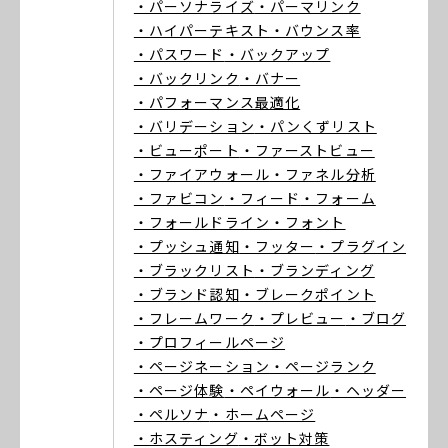
・パーソナライズ
・パーマリンク
・ハイパーテキスト
・バウンス率
・パスワード
・バックアップ
・バックリンク
・バナー
・パフォーマンス最適化
・バリデーション
・パンくずリスト
・ビューポート
・ファーストビュー
・ファイアウォール
・ファネル分析
・ファビコン
・フィード
・フォーム
・フォールドライン
・フォント
・プッシュ通知
・フッター
・プラグイン
・ブラックリスト
・ブランディング
・ブランド認知
・ブレークポイント
・フレームワーク
・プレビュー
・ブログ
・プロフィールページ
・ページネーション
・ページランク
・ページ体験
・ペイウォール
・ヘッダー
・ペルソナ
・ホームページ
・ホスティング
・ボット対策