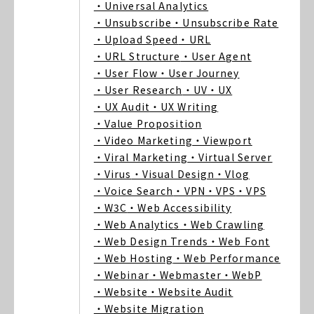
・Universal Analytics
・Unsubscribe
・Unsubscribe Rate
・Upload Speed
・URL
・URL Structure
・User Agent
・User Flow
・User Journey
・User Research
・UV
・UX
・UX Audit
・UX Writing
・Value Proposition
・Video Marketing
・Viewport
・Viral Marketing
・Virtual Server
・Virus
・Visual Design
・Vlog
・Voice Search
・VPN
・VPS
・VPS
・W3C
・Web Accessibility
・Web Analytics
・Web Crawling
・Web Design Trends
・Web Font
・Web Hosting
・Web Performance
・Webinar
・Webmaster
・WebP
・Website
・Website Audit
・Website Migration