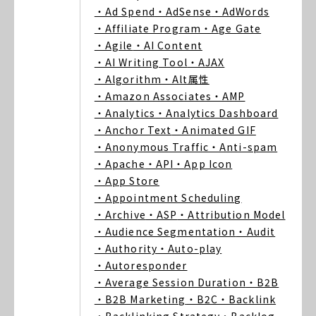
・Ad Spend
・AdSense
・AdWords
・Affiliate Program
・Age Gate
・Agile
・AI Content
・AI Writing Tool
・AJAX
・Algorithm
・Alt属性
・Amazon Associates
・AMP
・Analytics
・Analytics Dashboard
・Anchor Text
・Animated GIF
・Anonymous Traffic
・Anti-spam
・Apache
・API
・App Icon
・App Store
・Appointment Scheduling
・Archive
・ASP
・Attribution Model
・Audience Segmentation
・Audit
・Authority
・Auto-play
・Autoresponder
・Average Session Duration
・B2B
・B2B Marketing
・B2C
・Backlink