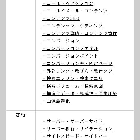
・コールトゥアクション
・コールドメール
・コンテンツ
・コンテンツSEO
・コンテンツマーケティング
・コンテンツ戦略
・コンテンツ管理
・コンバージョン
・コンバージョンファネル
・コンバージョンポイント
・コンバージョン率
・固定ページ
・外部リンク
・改ざん
・改行タグ
・検索エンジン
・検索クエリ
・検索ボリューム
・検索意図
・構造化データ
・権威性
・画像圧縮
・画像最適化
さ行
・サーバー
・サーバーサイド
・サーバー移行
・サイテーション
・サイトスピード
・サイドバー