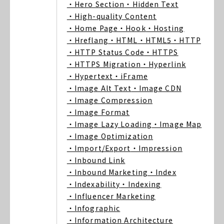
・Hero Section
・Hidden Text
・High-quality Content
・Home Page
・Hook
・Hosting
・Hreflang
・HTML
・HTML5
・HTTP
・HTTP Status Code
・HTTPS
・HTTPS Migration
・Hyperlink
・Hypertext
・iFrame
・Image Alt Text
・Image CDN
・Image Compression
・Image Format
・Image Lazy Loading
・Image Map
・Image Optimization
・Import/Export
・Impression
・Inbound Link
・Inbound Marketing
・Index
・Indexability
・Indexing
・Influencer Marketing
・Infographic
・Information Architecture