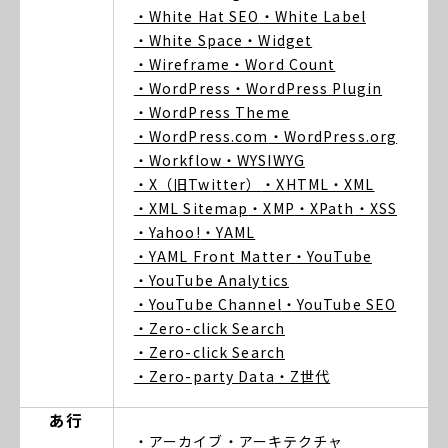
・White Hat SEO
・White Label
・White Space
・Widget
・Wireframe
・Word Count
・WordPress
・WordPress Plugin
・WordPress Theme
・WordPress.com
・WordPress.org
・Workflow
・WYSIWYG
・X（旧Twitter）
・XHTML
・XML
・XML Sitemap
・XMP
・XPath
・XSS
・Yahoo!
・YAML
・YAML Front Matter
・YouTube
・YouTube Analytics
・YouTube Channel
・YouTube SEO
・Zero-click Search
・Zero-click Search
・Zero-party Data
・Z世代
あ行
・アーカイブ
・アーキテクチャ