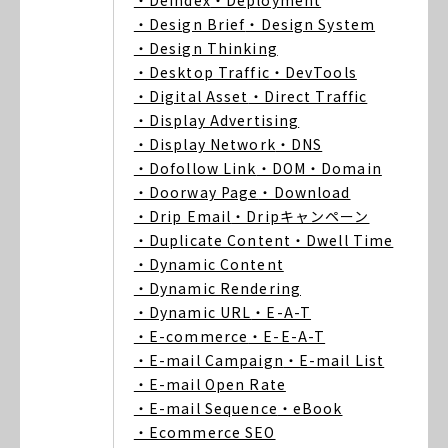
・Deindex
・Deployment
・Design Brief
・Design System
・Design Thinking
・Desktop Traffic
・DevTools
・Digital Asset
・Direct Traffic
・Display Advertising
・Display Network
・DNS
・Dofollow Link
・DOM
・Domain
・Doorway Page
・Download
・Drip Email
・Dripキャンペーン
・Duplicate Content
・Dwell Time
・Dynamic Content
・Dynamic Rendering
・Dynamic URL
・E-A-T
・E-commerce
・E-E-A-T
・E-mail Campaign
・E-mail List
・E-mail Open Rate
・E-mail Sequence
・eBook
・Ecommerce SEO