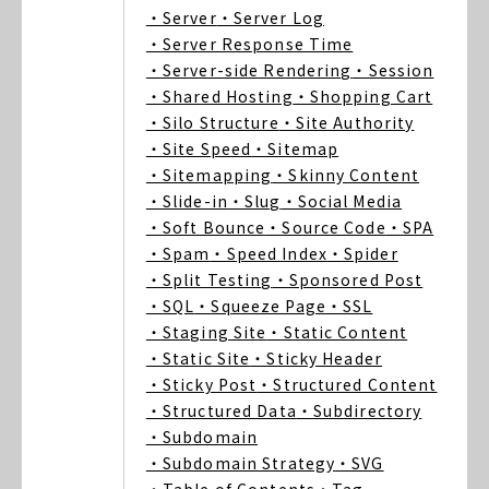
・Server
・Server Log
・Server Response Time
・Server-side Rendering
・Session
・Shared Hosting
・Shopping Cart
・Silo Structure
・Site Authority
・Site Speed
・Sitemap
・Sitemapping
・Skinny Content
・Slide-in
・Slug
・Social Media
・Soft Bounce
・Source Code
・SPA
・Spam
・Speed Index
・Spider
・Split Testing
・Sponsored Post
・SQL
・Squeeze Page
・SSL
・Staging Site
・Static Content
・Static Site
・Sticky Header
・Sticky Post
・Structured Content
・Structured Data
・Subdirectory
・Subdomain
・Subdomain Strategy
・SVG