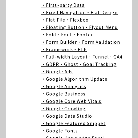
・First-party Data
・Fixed Navigation
・Flat Design
・Flat File
・Flexbox
・Floating Button
・Flyout Menu
・Fold
・Font
・Footer
・Form Builder
・Form Validation
・Framework
・FTP
・Full-width Layout
・Funnel
・GA4
・GDPR
・Ghost
・Goal Tracking
・Google Ads
・Google Algorithm Update
・Google Analytics
・Google Business
・Google Core Web Vitals
・Google Crawling
・Google Data Studio
・Google Featured Snippet
・Google Fonts