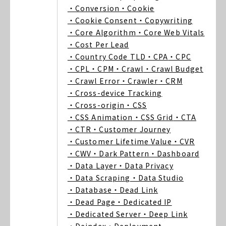
・Conversion
・Cookie
・Cookie Consent
・Copywriting
・Core Algorithm
・Core Web Vitals
・Cost Per Lead
・Country Code TLD
・CPA
・CPC
・CPL
・CPM
・Crawl
・Crawl Budget
・Crawl Error
・Crawler
・CRM
・Cross-device Tracking
・Cross-origin
・CSS
・CSS Animation
・CSS Grid
・CTA
・CTR
・Customer Journey
・Customer Lifetime Value
・CVR
・CWV
・Dark Pattern
・Dashboard
・Data Layer
・Data Privacy
・Data Scraping
・Data Studio
・Database
・Dead Link
・Dead Page
・Dedicated IP
・Dedicated Server
・Deep Link