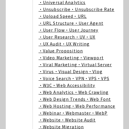
・Universal Analytics
・Unsubscribe
・Unsubscribe Rate
・Upload Speed
・URL
・URL Structure
・User Agent
・User Flow
・User Journey
・User Research
・UV
・UX
・UX Audit
・UX Writing
・Value Proposition
・Video Marketing
・Viewport
・Viral Marketing
・Virtual Server
・Virus
・Visual Design
・Vlog
・Voice Search
・VPN
・VPS
・VPS
・W3C
・Web Accessibility
・Web Analytics
・Web Crawling
・Web Design Trends
・Web Font
・Web Hosting
・Web Performance
・Webinar
・Webmaster
・WebP
・Website
・Website Audit
・Website Migration