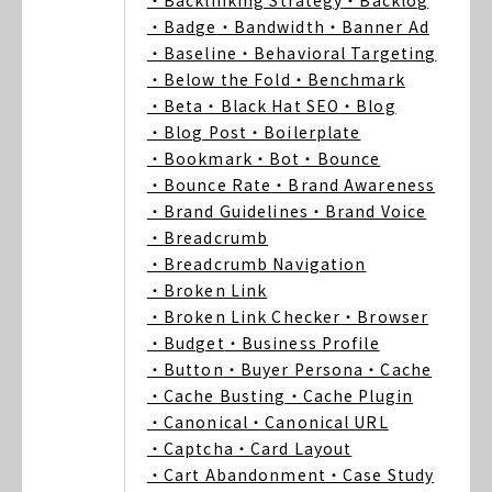
・Backlinking Strategy
・Backlog
・Badge
・Bandwidth
・Banner Ad
・Baseline
・Behavioral Targeting
・Below the Fold
・Benchmark
・Beta
・Black Hat SEO
・Blog
・Blog Post
・Boilerplate
・Bookmark
・Bot
・Bounce
・Bounce Rate
・Brand Awareness
・Brand Guidelines
・Brand Voice
・Breadcrumb
・Breadcrumb Navigation
・Broken Link
・Broken Link Checker
・Browser
・Budget
・Business Profile
・Button
・Buyer Persona
・Cache
・Cache Busting
・Cache Plugin
・Canonical
・Canonical URL
・Captcha
・Card Layout
・Cart Abandonment
・Case Study