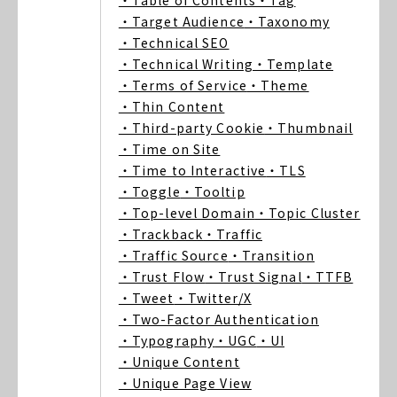
・Table of Contents
・Tag
・Target Audience
・Taxonomy
・Technical SEO
・Technical Writing
・Template
・Terms of Service
・Theme
・Thin Content
・Third-party Cookie
・Thumbnail
・Time on Site
・Time to Interactive
・TLS
・Toggle
・Tooltip
・Top-level Domain
・Topic Cluster
・Trackback
・Traffic
・Traffic Source
・Transition
・Trust Flow
・Trust Signal
・TTFB
・Tweet
・Twitter/X
・Two-Factor Authentication
・Typography
・UGC
・UI
・Unique Content
・Unique Page View