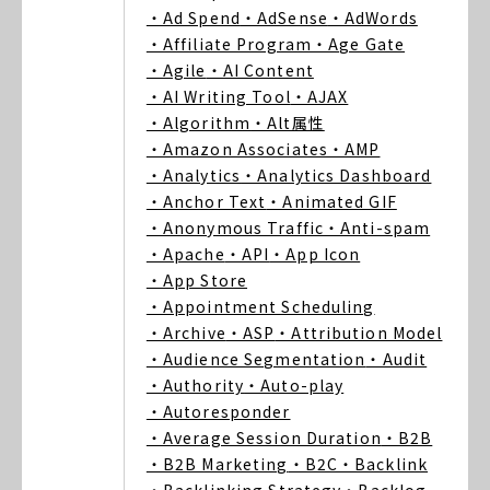
・Ad Spend
・AdSense
・AdWords
・Affiliate Program
・Age Gate
・Agile
・AI Content
・AI Writing Tool
・AJAX
・Algorithm
・Alt属性
・Amazon Associates
・AMP
・Analytics
・Analytics Dashboard
・Anchor Text
・Animated GIF
・Anonymous Traffic
・Anti-spam
・Apache
・API
・App Icon
・App Store
・Appointment Scheduling
・Archive
・ASP
・Attribution Model
・Audience Segmentation
・Audit
・Authority
・Auto-play
・Autoresponder
・Average Session Duration
・B2B
・B2B Marketing
・B2C
・Backlink