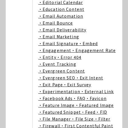
・Editorial Calendar
・Education Content
・Email Automation
・Email Bounce
・Email Deliverability
・Email Marketing
・Email Signature
・Embed
・Engagement
・Engagement Rate
・Entity
・Error 404
・Event Tracking
・Evergreen Content
・Evergreen SEO
・Exit Intent
・Exit Page
・Exit Survey
・Experimentation
・External Link
・Facebook Ads
・FAQ
・Favicon
・Feature Image
・Featured Image
・Featured Snippet
・Feed
・FID
・File Manager
・File Size
・Filter
・Firewall
・First Contentful Paint