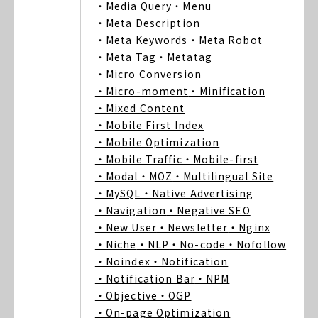
・Media Query
・Menu
・Meta Description
・Meta Keywords
・Meta Robot
・Meta Tag
・Metatag
・Micro Conversion
・Micro-moment
・Minification
・Mixed Content
・Mobile First Index
・Mobile Optimization
・Mobile Traffic
・Mobile-first
・Modal
・MOZ
・Multilingual Site
・MySQL
・Native Advertising
・Navigation
・Negative SEO
・New User
・Newsletter
・Nginx
・Niche
・NLP
・No-code
・Nofollow
・Noindex
・Notification
・Notification Bar
・NPM
・Objective
・OGP
・On-page Optimization