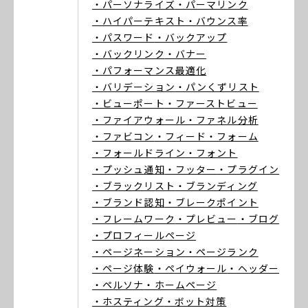
・パーソナライズ
・パーマリンク
・ハイパーテキスト
・バウンス率
・パスワード
・バックアップ
・バックリンク
・バナー
・パフォーマンス最適化
・バリデーション
・パンくずリスト
・ビューポート
・ファーストビュー
・ファイアウォール
・ファネル分析
・ファビコン
・フィード
・フォーム
・フォールドライン
・フォント
・プッシュ通知
・フッター
・プラグイン
・ブラックリスト
・ブランディング
・ブランド認知
・ブレークポイント
・フレームワーク
・プレビュー
・ブログ
・プロフィールページ
・ページネーション
・ページランク
・ページ体験
・ペイウォール
・ヘッダー
・ペルソナ
・ホームページ
・ホスティング
・ボット対策