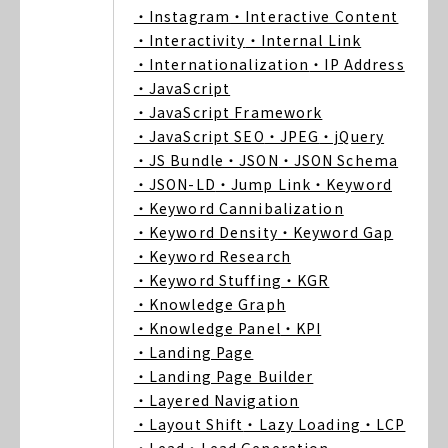
・Instagram
・Interactive Content
・Interactivity
・Internal Link
・Internationalization
・IP Address
・JavaScript
・JavaScript Framework
・JavaScript SEO
・JPEG
・jQuery
・JS Bundle
・JSON
・JSON Schema
・JSON-LD
・Jump Link
・Keyword
・Keyword Cannibalization
・Keyword Density
・Keyword Gap
・Keyword Research
・Keyword Stuffing
・KGR
・Knowledge Graph
・Knowledge Panel
・KPI
・Landing Page
・Landing Page Builder
・Layered Navigation
・Layout Shift
・Lazy Loading
・LCP