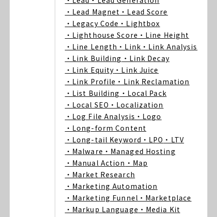
・Lead
・Lead Generation
・Lead Magnet
・Lead Score
・Legacy Code
・Lightbox
・Lighthouse Score
・Line Height
・Line Length
・Link
・Link Analysis
・Link Building
・Link Decay
・Link Equity
・Link Juice
・Link Profile
・Link Reclamation
・List Building
・Local Pack
・Local SEO
・Localization
・Log File Analysis
・Logo
・Long-form Content
・Long-tail Keyword
・LPO
・LTV
・Malware
・Managed Hosting
・Manual Action
・Map
・Market Research
・Marketing Automation
・Marketing Funnel
・Marketplace
・Markup Language
・Media Kit