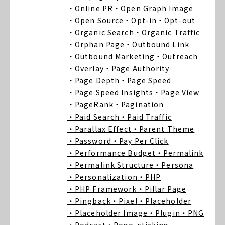
・Online PR
・Open Graph Image
・Open Source
・Opt-in
・Opt-out
・Organic Search
・Organic Traffic
・Orphan Page
・Outbound Link
・Outbound Marketing
・Outreach
・Overlay
・Page Authority
・Page Depth
・Page Speed
・Page Speed Insights
・Page View
・PageRank
・Pagination
・Paid Search
・Paid Traffic
・Parallax Effect
・Parent Theme
・Password
・Pay Per Click
・Performance Budget
・Permalink
・Permalink Structure
・Persona
・Personalization
・PHP
・PHP Framework
・Pillar Page
・Pingback
・Pixel
・Placeholder
・Placeholder Image
・Plugin
・PNG