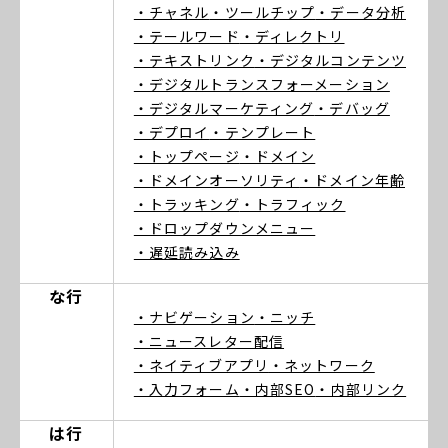
・チャネル
・ツールチップ
・データ分析
・テールワード
・ディレクトリ
・テキストリンク
・デジタルコンテンツ
・デジタルトランスフォーメーション
・デジタルマーケティング
・デバッグ
・デプロイ
・テンプレート
・トップページ
・ドメイン
・ドメインオーソリティ
・ドメイン年齢
・トラッキング
・トラフィック
・ドロップダウンメニュー
・遅延読み込み
な行
・ナビゲーション
・ニッチ
・ニュースレター配信
・ネイティブアプリ
・ネットワーク
・入力フォーム
・内部SEO
・内部リンク
は行