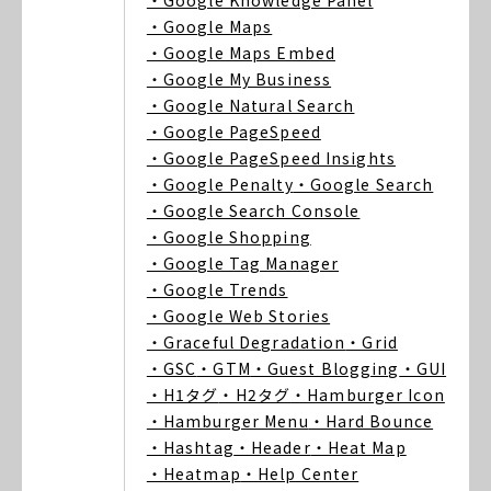
・Google Knowledge Panel
・Google Maps
・Google Maps Embed
・Google My Business
・Google Natural Search
・Google PageSpeed
・Google PageSpeed Insights
・Google Penalty
・Google Search
・Google Search Console
・Google Shopping
・Google Tag Manager
・Google Trends
・Google Web Stories
・Graceful Degradation
・Grid
・GSC
・GTM
・Guest Blogging
・GUI
・H1タグ
・H2タグ
・Hamburger Icon
・Hamburger Menu
・Hard Bounce
・Hashtag
・Header
・Heat Map
・Heatmap
・Help Center