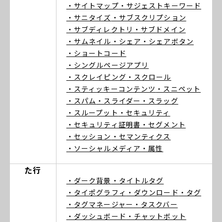
・サイトマップ
・サジェストキーワード
・サニタイズ
・サブスクリプション
・サブディレクトリ
・サブドメイン
・サムネイル
・シェア
・シェアボタン
・ショートコード
・シングルページアプリ
・スクレイピング
・スクロール
・スティッキーコンテンツ
・スニペット
・スパム
・スライダー
・スラッグ
・スループット
・セキュリティ
・セキュリティ証明書
・セグメント
・セッション
・セマンティクス
・ソーシャルメディア
・属性
た行
・ダーク背景
・タイトルタグ
・タイポグラフィ
・ダウンロード
・タグ
・タグマネージャー
・タスクバー
・ダッシュボード
・チャットボット