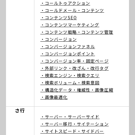
・コールトゥアクション
・コールドメール
・コンテンツ
・コンテンツSEO
・コンテンツマーケティング
・コンテンツ戦略
・コンテンツ管理
・コンバージョン
・コンバージョンファネル
・コンバージョンポイント
・コンバージョン率
・固定ページ
・外部リンク
・改ざん
・改行タグ
・検索エンジン
・検索クエリ
・検索ボリューム
・検索意図
・構造化データ
・権威性
・画像圧縮
・画像最適化
さ行
・サーバー
・サーバーサイド
・サーバー移行
・サイテーション
・サイトスピード
・サイドバー