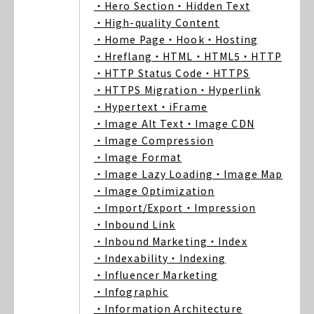
・Hero Section
・Hidden Text
・High-quality Content
・Home Page
・Hook
・Hosting
・Hreflang
・HTML
・HTML5
・HTTP
・HTTP Status Code
・HTTPS
・HTTPS Migration
・Hyperlink
・Hypertext
・iFrame
・Image Alt Text
・Image CDN
・Image Compression
・Image Format
・Image Lazy Loading
・Image Map
・Image Optimization
・Import/Export
・Impression
・Inbound Link
・Inbound Marketing
・Index
・Indexability
・Indexing
・Influencer Marketing
・Infographic
・Information Architecture