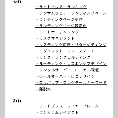
ら行
・ライトハウス
・ランキング
・ランサムウェア
・ランディングページ
・ランディングページ制作
・ランディングページ最適化
・リードナーチャリング
・リスクマネジメント
・リスティング広告
・リターゲティング
・リダイレクト
・リリースノート
・リンク
・リンクビルディング
・ルーティング
・レスポンシブデザイン
・レンタルサーバー
・ローカル環境
・ロールオーバー
・ロゴデザイン
・ロリポップ
・ロングテールキーワード
・離脱率
わ行
・ワードプレス
・ワイヤーフレーム
・ワンカラムレイアウト