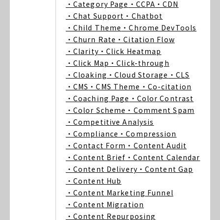
・Category Page
・CCPA
・CDN
・Chat Support
・Chatbot
・Child Theme
・Chrome DevTools
・Churn Rate
・Citation Flow
・Clarity
・Click Heatmap
・Click Map
・Click-through
・Cloaking
・Cloud Storage
・CLS
・CMS
・CMS Theme
・Co-citation
・Coaching Page
・Color Contrast
・Color Scheme
・Comment Spam
・Competitive Analysis
・Compliance
・Compression
・Contact Form
・Content Audit
・Content Brief
・Content Calendar
・Content Delivery
・Content Gap
・Content Hub
・Content Marketing Funnel
・Content Migration
・Content Repurposing