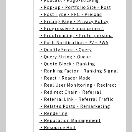
・Podcast
・Pogo-sticking
・Pop-up
・Portfolio Site
・Post
・Post Type
・PPC
・Preload
・Pricing Page
・Privacy Policy
・Progressive Enhancement
・Proofreading
・Proto-persona
・Push Notification
・PV
・PWA
・Quality Score
・Query
・Query String
・Queue
・Quote Block
・Ranking
・Ranking Factor
・Ranking Signal
・React
・Reader Mode
・Real User Monitoring
・Redirect
・Redirect Chain
・Referral
・Referral Link
・Referral Traffic
・Related Posts
・Remarketing
・Rendering
・Reputation Management
・Resource Hint