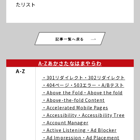
たリスト
記事一覧へ戻る
A-Z
あ
か
さ
た
な
は
ま
や
ら
わ
A-Z
・301リダイレクト
・302リダイレクト
・404ページ
・503エラー
・A/Bテスト
・Above the Fold
・Above the fold
・Above-the-fold Content
・Accelerated Mobile Pages
・Accessibility
・Accessibility Tree
・Account Manager
・Active Listening
・Ad Blocker
・Ad Impression
・Ad Placement