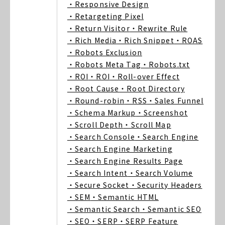
・Responsive Design
・Retargeting Pixel
・Return Visitor
・Rewrite Rule
・Rich Media
・Rich Snippet
・ROAS
・Robots Exclusion
・Robots Meta Tag
・Robots.txt
・ROI
・ROI
・Roll-over Effect
・Root Cause
・Root Directory
・Round-robin
・RSS
・Sales Funnel
・Schema Markup
・Screenshot
・Scroll Depth
・Scroll Map
・Search Console
・Search Engine
・Search Engine Marketing
・Search Engine Results Page
・Search Intent
・Search Volume
・Secure Socket
・Security Headers
・SEM
・Semantic HTML
・Semantic Search
・Semantic SEO
・SEO
・SERP
・SERP Feature