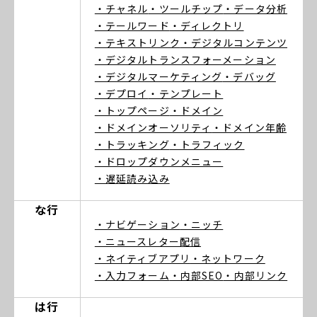
・チャネル
・ツールチップ
・データ分析
・テールワード
・ディレクトリ
・テキストリンク
・デジタルコンテンツ
・デジタルトランスフォーメーション
・デジタルマーケティング
・デバッグ
・デプロイ
・テンプレート
・トップページ
・ドメイン
・ドメインオーソリティ
・ドメイン年齢
・トラッキング
・トラフィック
・ドロップダウンメニュー
・遅延読み込み
な行
・ナビゲーション
・ニッチ
・ニュースレター配信
・ネイティブアプリ
・ネットワーク
・入力フォーム
・内部SEO
・内部リンク
は行