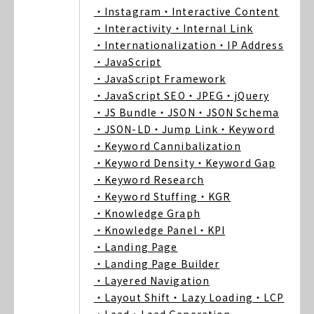
・Instagram
・Interactive Content
・Interactivity
・Internal Link
・Internationalization
・IP Address
・JavaScript
・JavaScript Framework
・JavaScript SEO
・JPEG
・jQuery
・JS Bundle
・JSON
・JSON Schema
・JSON-LD
・Jump Link
・Keyword
・Keyword Cannibalization
・Keyword Density
・Keyword Gap
・Keyword Research
・Keyword Stuffing
・KGR
・Knowledge Graph
・Knowledge Panel
・KPI
・Landing Page
・Landing Page Builder
・Layered Navigation
・Layout Shift
・Lazy Loading
・LCP