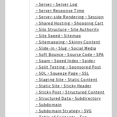
・Server
・Server Log
・Server Response Time
・Server-side Rendering
・Session
・Shared Hosting
・Shopping Cart
・Silo Structure
・Site Authority
・Site Speed
・Sitemap
・Sitemapping
・Skinny Content
・Slide-in
・Slug
・Social Media
・Soft Bounce
・Source Code
・SPA
・Spam
・Speed Index
・Spider
・Split Testing
・Sponsored Post
・SQL
・Squeeze Page
・SSL
・Staging Site
・Static Content
・Static Site
・Sticky Header
・Sticky Post
・Structured Content
・Structured Data
・Subdirectory
・Subdomain
・Subdomain Strategy
・SVG