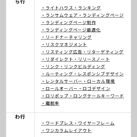
ら行
・ライトハウス
・ランキング
・ランサムウェア
・ランディングページ
・ランディングページ制作
・ランディングページ最適化
・リードナーチャリング
・リスクマネジメント
・リスティング広告
・リターゲティング
・リダイレクト
・リリースノート
・リンク
・リンクビルディング
・ルーティング
・レスポンシブデザイン
・レンタルサーバー
・ローカル環境
・ロールオーバー
・ロゴデザイン
・ロリポップ
・ロングテールキーワード
・離脱率
わ行
・ワードプレス
・ワイヤーフレーム
・ワンカラムレイアウト