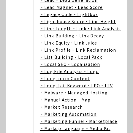
・Lead
・Lead Generation
・Lead Magnet
・Lead Score
・Legacy Code
・Lightbox
・Lighthouse Score
・Line Height
・Line Length
・Link
・Link Analysis
・Link Building
・Link Decay
・Link Equity
・Link Juice
・Link Profile
・Link Reclamation
・List Building
・Local Pack
・Local SEO
・Localization
・Log File Analysis
・Logo
・Long-form Content
・Long-tail Keyword
・LPO
・LTV
・Malware
・Managed Hosting
・Manual Action
・Map
・Market Research
・Marketing Automation
・Marketing Funnel
・Marketplace
・Markup Language
・Media Kit