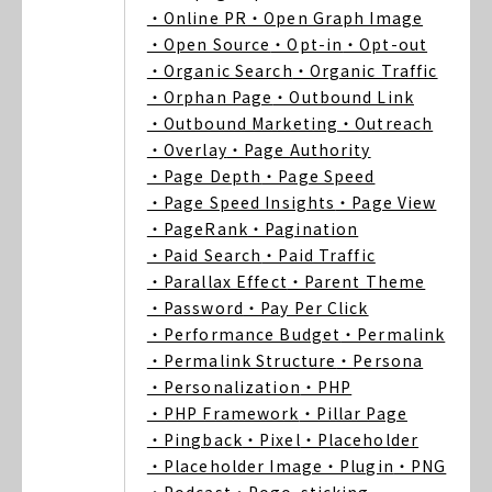
・Online PR
・Open Graph Image
・Open Source
・Opt-in
・Opt-out
・Organic Search
・Organic Traffic
・Orphan Page
・Outbound Link
・Outbound Marketing
・Outreach
・Overlay
・Page Authority
・Page Depth
・Page Speed
・Page Speed Insights
・Page View
・PageRank
・Pagination
・Paid Search
・Paid Traffic
・Parallax Effect
・Parent Theme
・Password
・Pay Per Click
・Performance Budget
・Permalink
・Permalink Structure
・Persona
・Personalization
・PHP
・PHP Framework
・Pillar Page
・Pingback
・Pixel
・Placeholder
・Placeholder Image
・Plugin
・PNG