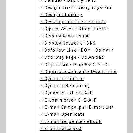
・Deindex
・Deployment
・Design Brief
・Design System
・Design Thinking
・Desktop Traffic
・DevTools
・Digital Asset
・Direct Traffic
・Display Advertising
・Display Network
・DNS
・Dofollow Link
・DOM
・Domain
・Doorway Page
・Download
・Drip Email
・Dripキャンペーン
・Duplicate Content
・Dwell Time
・Dynamic Content
・Dynamic Rendering
・Dynamic URL
・E-A-T
・E-commerce
・E-E-A-T
・E-mail Campaign
・E-mail List
・E-mail Open Rate
・E-mail Sequence
・eBook
・Ecommerce SEO