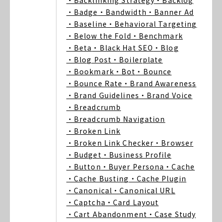
・Backlinking Strategy
・Backlog
・Badge
・Bandwidth
・Banner Ad
・Baseline
・Behavioral Targeting
・Below the Fold
・Benchmark
・Beta
・Black Hat SEO
・Blog
・Blog Post
・Boilerplate
・Bookmark
・Bot
・Bounce
・Bounce Rate
・Brand Awareness
・Brand Guidelines
・Brand Voice
・Breadcrumb
・Breadcrumb Navigation
・Broken Link
・Broken Link Checker
・Browser
・Budget
・Business Profile
・Button
・Buyer Persona
・Cache
・Cache Busting
・Cache Plugin
・Canonical
・Canonical URL
・Captcha
・Card Layout
・Cart Abandonment
・Case Study