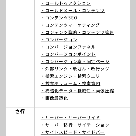
・コールトゥアクション
・コールドメール
・コンテンツ
・コンテンツSEO
・コンテンツマーケティング
・コンテンツ戦略
・コンテンツ管理
・コンバージョン
・コンバージョンファネル
・コンバージョンポイント
・コンバージョン率
・固定ページ
・外部リンク
・改ざん
・改行タグ
・検索エンジン
・検索クエリ
・検索ボリューム
・検索意図
・構造化データ
・権威性
・画像圧縮
・画像最適化
さ行
・サーバー
・サーバーサイド
・サーバー移行
・サイテーション
・サイトスピード
・サイドバー