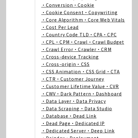
・Conversion
・Cookie
・Cookie Consent
・Copywriting
・Core Algorithm
・Core Web Vitals
・Cost Per Lead
・Country Code TLD
・CPA
・CPC
・CPL
・CPM
・Crawl
・Crawl Budget
・Crawl Error
・Crawler
・CRM
・Cross-device Tracking
・Cross-origin
・CSS
・CSS Animation
・CSS Grid
・CTA
・CTR
・Customer Journey
・Customer Lifetime Value
・CVR
・CWV
・Dark Pattern
・Dashboard
・Data Layer
・Data Privacy
・Data Scraping
・Data Studio
・Database
・Dead Link
・Dead Page
・Dedicated IP
・Dedicated Server
・Deep Link