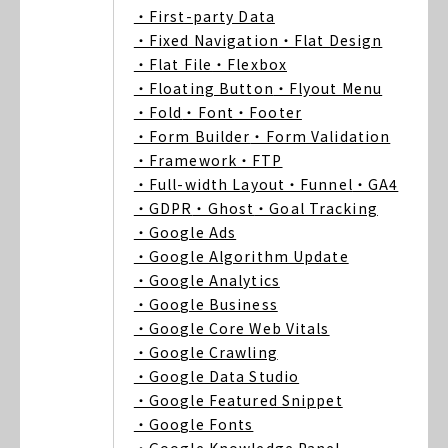
・First-party Data
・Fixed Navigation
・Flat Design
・Flat File
・Flexbox
・Floating Button
・Flyout Menu
・Fold
・Font
・Footer
・Form Builder
・Form Validation
・Framework
・FTP
・Full-width Layout
・Funnel
・GA4
・GDPR
・Ghost
・Goal Tracking
・Google Ads
・Google Algorithm Update
・Google Analytics
・Google Business
・Google Core Web Vitals
・Google Crawling
・Google Data Studio
・Google Featured Snippet
・Google Fonts