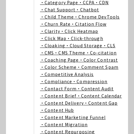
・Category Page
・CCPA
・CDN
・Chat Support
・Chatbot
・Child Theme
・Chrome DevTools
・Churn Rate
・Citation Flow
・Clarity
・Click Heatmap
・Click Map
・Click-through
・Cloaking
・Cloud Storage
・CLS
・CMS
・CMS Theme
・Co-citation
・Coaching Page
・Color Contrast
・Color Scheme
・Comment Spam
・Competitive Analysis
・Compliance
・Compression
・Contact Form
・Content Audit
・Content Brief
・Content Calendar
・Content Delivery
・Content Gap
・Content Hub
・Content Marketing Funnel
・Content Migration
・Content Repurposing