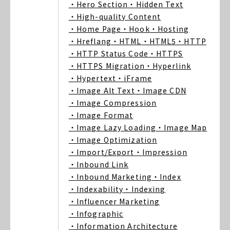
・Hero Section
・Hidden Text
・High-quality Content
・Home Page
・Hook
・Hosting
・Hreflang
・HTML
・HTML5
・HTTP
・HTTP Status Code
・HTTPS
・HTTPS Migration
・Hyperlink
・Hypertext
・iFrame
・Image Alt Text
・Image CDN
・Image Compression
・Image Format
・Image Lazy Loading
・Image Map
・Image Optimization
・Import/Export
・Impression
・Inbound Link
・Inbound Marketing
・Index
・Indexability
・Indexing
・Influencer Marketing
・Infographic
・Information Architecture