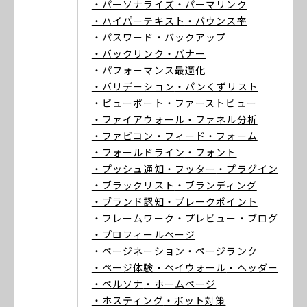
・パーソナライズ
・パーマリンク
・ハイパーテキスト
・バウンス率
・パスワード
・バックアップ
・バックリンク
・バナー
・パフォーマンス最適化
・バリデーション
・パンくずリスト
・ビューポート
・ファーストビュー
・ファイアウォール
・ファネル分析
・ファビコン
・フィード
・フォーム
・フォールドライン
・フォント
・プッシュ通知
・フッター
・プラグイン
・ブラックリスト
・ブランディング
・ブランド認知
・ブレークポイント
・フレームワーク
・プレビュー
・ブログ
・プロフィールページ
・ページネーション
・ページランク
・ページ体験
・ペイウォール
・ヘッダー
・ペルソナ
・ホームページ
・ホスティング
・ボット対策