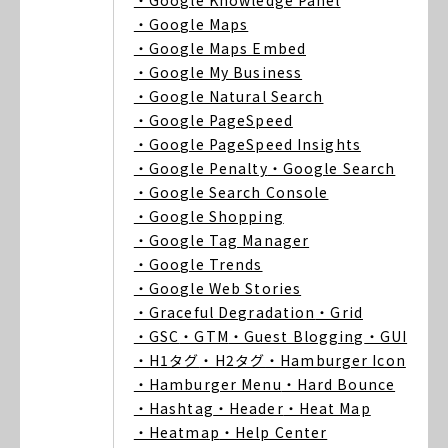
・Google Knowledge Panel
・Google Maps
・Google Maps Embed
・Google My Business
・Google Natural Search
・Google PageSpeed
・Google PageSpeed Insights
・Google Penalty
・Google Search
・Google Search Console
・Google Shopping
・Google Tag Manager
・Google Trends
・Google Web Stories
・Graceful Degradation
・Grid
・GSC
・GTM
・Guest Blogging
・GUI
・H1タグ
・H2タグ
・Hamburger Icon
・Hamburger Menu
・Hard Bounce
・Hashtag
・Header
・Heat Map
・Heatmap
・Help Center