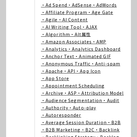
・Ad Spend
・AdSense
・AdWords
・Affiliate Program
・Age Gate
・Agile
・AI Content
・AI Writing Tool
・AJAX
・Algorithm
・Alt属性
・Amazon Associates
・AMP
・Analytics
・Analytics Dashboard
・Anchor Text
・Animated GIF
・Anonymous Traffic
・Anti-spam
・Apache
・API
・App Icon
・App Store
・Appointment Scheduling
・Archive
・ASP
・Attribution Model
・Audience Segmentation
・Audit
・Authority
・Auto-play
・Autoresponder
・Average Session Duration
・B2B
・B2B Marketing
・B2C
・Backlink