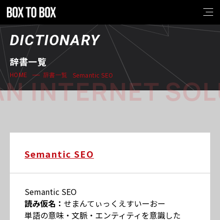
DICTIONARY
辞書一覧
Semantic SEO
HOME
辞書一覧
N INTERNET SOL
Semantic SEO
Semantic SEO
読み仮名：
せまんてぃっくえすいーおー
単語の意味・文脈・エンティティを意識した