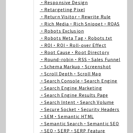
・Responsive Design
・Retargeting Pixel
・Return Visitor
・Rewrite Rule
・Rich Media
・Rich Snippet
・ROAS
・Robots Exclusion
・Robots Meta Tag
・Robots.txt
・ROI
・ROI
・Roll-over Effect
・Root Cause
・Root Directory
・Round-robin
・RSS
・Sales Funnel
・Schema Markup
・Screenshot
・Scroll Depth
・Scroll Map
・Search Console
・Search Engine
・Search Engine Marketing
・Search Engine Results Page
・Search Intent
・Search Volume
・Secure Socket
・Security Headers
・SEM
・Semantic HTML
・Semantic Search
・Semantic SEO
・SEO
・SERP
・SERP Feature