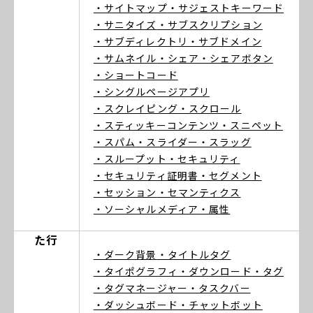
・サイトマップ
・サジェストキーワード
・サニタイズ
・サブスクリプション
・サブディレクトリ
・サブドメイン
・サムネイル
・シェア
・シェアボタン
・ショートコード
・シングルページアプリ
・スクレイピング
・スクロール
・スティッキーコンテンツ
・スニペット
・スパム
・スライダー
・スラッグ
・スループット
・セキュリティ
・セキュリティ証明書
・セグメント
・セッション
・セマンティクス
・ソーシャルメディア
・属性
た行
・ダーク背景
・タイトルタグ
・タイポグラフィ
・ダウンロード
・タグ
・タグマネージャー
・タスクバー
・ダッシュボード
・チャットボット