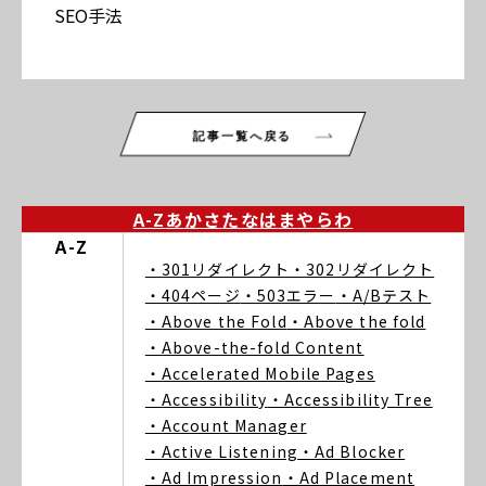
SEO手法
記事一覧へ戻る
A-Z
あ
か
さ
た
な
は
ま
や
ら
わ
A-Z
・301リダイレクト
・302リダイレクト
・404ページ
・503エラー
・A/Bテスト
・Above the Fold
・Above the fold
・Above-the-fold Content
・Accelerated Mobile Pages
・Accessibility
・Accessibility Tree
・Account Manager
・Active Listening
・Ad Blocker
・Ad Impression
・Ad Placement