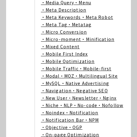
・Media Query
・Menu
・Meta Description
・Meta Keywords
・Meta Robot
・Meta Tag
・Metatag
・Micro Conversion
・Micro-moment
・Minification
・Mixed Content
・Mobile First Index
・Mobile Optimization
・Mobile Traffic
・Mobile-first
・Modal
・MOZ
・Multilingual Site
・MySQL
・Native Advertising
・Navigation
・Negative SEO
・New User
・Newsletter
・Nginx
・Niche
・NLP
・No-code
・Nofollow
・Noindex
・Notification
・Notification Bar
・NPM
・Objective
・OGP
・On-page Optimization