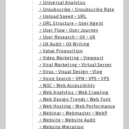
・Universal Analytics
・Unsubscribe
・Unsubscribe Rate
・Upload Speed
・URL
・URL Structure
・User Agent
・User Flow
・User Journey
・User Research
・UV
・UX
・UX Audit
・UX Writing
・Value Proposition
・Video Marketing
・Viewport
・Viral Marketing
・Virtual Server
・Virus
・Visual Design
・Vlog
・Voice Search
・VPN
・VPS
・VPS
・W3C
・Web Accessibility
・Web Analytics
・Web Crawling
・Web Design Trends
・Web Font
・Web Hosting
・Web Performance
・Webinar
・Webmaster
・WebP
・Website
・Website Audit
・Website Migration