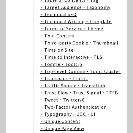
・Table of Contents
・Tag
・Target Audience
・Taxonomy
・Technical SEO
・Technical Writing
・Template
・Terms of Service
・Theme
・Thin Content
・Third-party Cookie
・Thumbnail
・Time on Site
・Time to Interactive
・TLS
・Toggle
・Tooltip
・Top-level Domain
・Topic Cluster
・Trackback
・Traffic
・Traffic Source
・Transition
・Trust Flow
・Trust Signal
・TTFB
・Tweet
・Twitter/X
・Two-Factor Authentication
・Typography
・UGC
・UI
・Unique Content
・Unique Page View