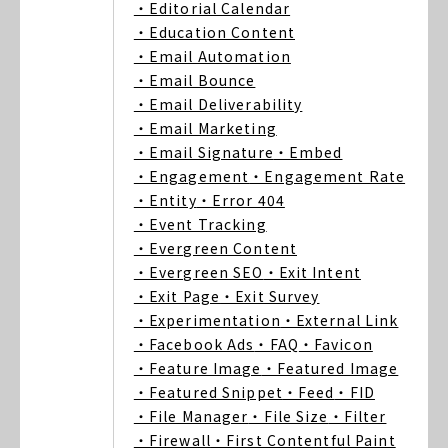
・Editorial Calendar
・Education Content
・Email Automation
・Email Bounce
・Email Deliverability
・Email Marketing
・Email Signature
・Embed
・Engagement
・Engagement Rate
・Entity
・Error 404
・Event Tracking
・Evergreen Content
・Evergreen SEO
・Exit Intent
・Exit Page
・Exit Survey
・Experimentation
・External Link
・Facebook Ads
・FAQ
・Favicon
・Feature Image
・Featured Image
・Featured Snippet
・Feed
・FID
・File Manager
・File Size
・Filter
・Firewall
・First Contentful Paint