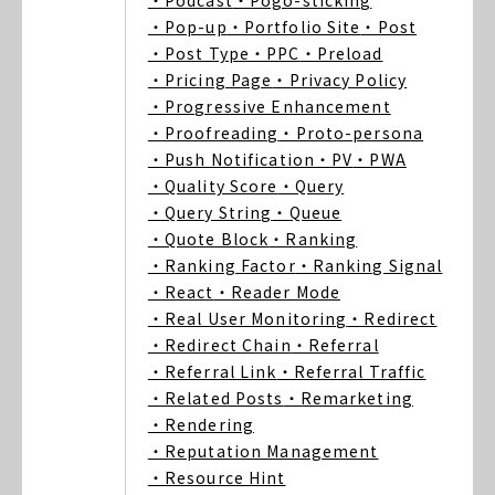
・Podcast
・Pogo-sticking
・Pop-up
・Portfolio Site
・Post
・Post Type
・PPC
・Preload
・Pricing Page
・Privacy Policy
・Progressive Enhancement
・Proofreading
・Proto-persona
・Push Notification
・PV
・PWA
・Quality Score
・Query
・Query String
・Queue
・Quote Block
・Ranking
・Ranking Factor
・Ranking Signal
・React
・Reader Mode
・Real User Monitoring
・Redirect
・Redirect Chain
・Referral
・Referral Link
・Referral Traffic
・Related Posts
・Remarketing
・Rendering
・Reputation Management
・Resource Hint