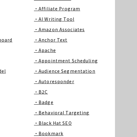
・Affiliate Program
・AI Writing Tool
・Amazon Associates
board
・Anchor Text
・Apache
・Appointment Scheduling
del
・Audience Segmentation
・Autoresponder
・B2C
・Badge
・Behavioral Targeting
・Black Hat SEO
・Bookmark