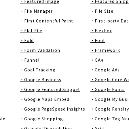
・Featured Image
・Featured Snipp
・File Manager
・File Size
・First Contentful Paint
・First-party Dat
・Flat File
・Flexbox
・Fold
・Font
・Form Validation
・Framework
・Funnel
・GA4
・Goal Tracking
・Google Ads
・Google Business
・Google Core We
・Google Featured Snippet
・Google Fonts
・Google Maps Embed
・Google My Busi
・Google PageSpeed Insights
・Google Penalty
ole
・Google Shopping
・Google Tag Ma
・Graceful Degradation
・Grid