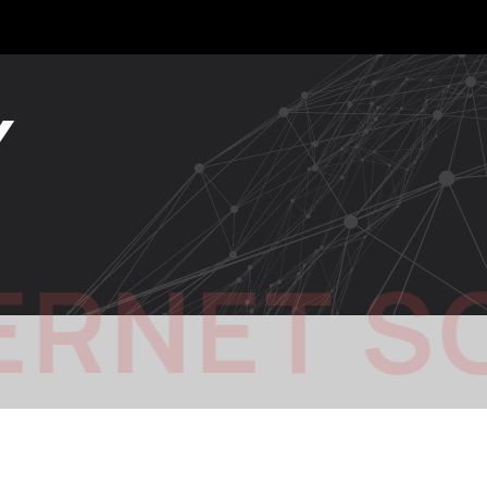
Y
ERNET S