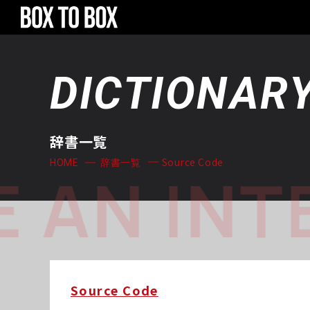
DICTIONAR
辞書一覧
Source Code
HOME
辞書一覧
 AN INT
Source Code