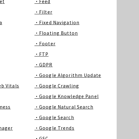
et
・Feed
・Filter
a
・Fixed Navigation
・Floating Button
・Footer
・FTP
・GDPR
・Google Algorithm Update
b Vitals
・Google Crawling
・Google Knowledge Panel
ness
・Google Natural Search
・Google Search
nager
・Google Trends
・GSC