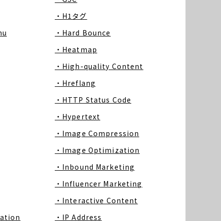
・H1タグ
nu
・Hard Bounce
・Heatmap
・High-quality Content
・Hreflang
・HTTP Status Code
・Hypertext
・Image Compression
・Image Optimization
・Inbound Marketing
・Influencer Marketing
・Interactive Content
ation
・IP Address