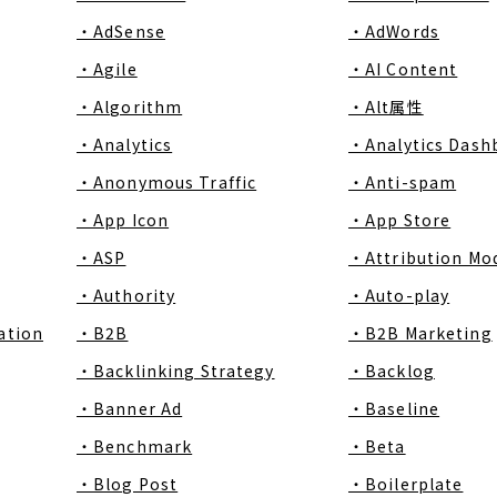
・AdSense
・AdWords
・Agile
・AI Content
・Algorithm
・Alt属性
・Analytics
・Analytics Dash
・Anonymous Traffic
・Anti-spam
・App Icon
・App Store
・ASP
・Attribution Mo
・Authority
・Auto-play
ation
・B2B
・B2B Marketing
・Backlinking Strategy
・Backlog
・Banner Ad
・Baseline
・Benchmark
・Beta
・Blog Post
・Boilerplate