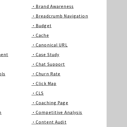
・Brand Awareness
・Breadcrumb Navigation
・Budget
・Cache
・Canonical URL
ment
・Case Study
・Chat Support
ls
・Churn Rate
・Click Map
・CLS
・Coaching Page
m
・Competitive Analysis
・Content Audit