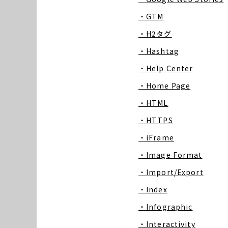
・GTM
・H2タグ
・Hashtag
・Help Center
・Home Page
・HTML
・HTTPS
・iFrame
・Image Format
・Import/Export
・Index
・Infographic
・Interactivity