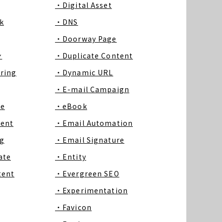
・Digital Asset
k
・DNS
・Doorway Page
ン
・Duplicate Content
ring
・Dynamic URL
・E-mail Campaign
ce
・eBook
tent
・Email Automation
g
・Email Signature
ate
・Entity
tent
・Evergreen SEO
・Experimentation
・Favicon