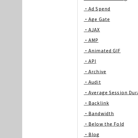
・Ad Spend
・Age Gate
・AJAX
・AMP
・Animated GIF
・API
・Archive
・Audit
・Average Session Dur
・Backlink
・Bandwidth
・Below the Fold
・Blog