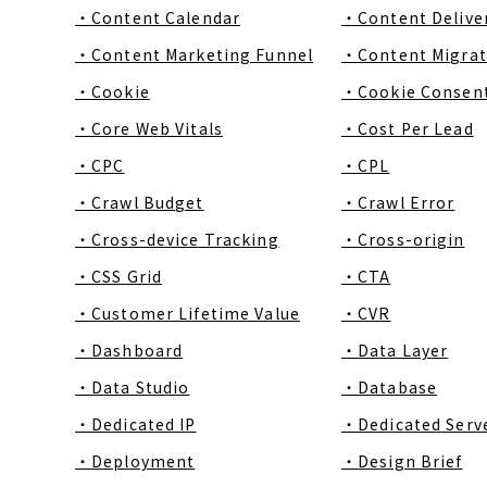
・Content Calendar
・Content Delive
・Content Marketing Funnel
・Content Migrat
・Cookie
・Cookie Consen
・Core Web Vitals
・Cost Per Lead
・CPC
・CPL
・Crawl Budget
・Crawl Error
・Cross-device Tracking
・Cross-origin
・CSS Grid
・CTA
・Customer Lifetime Value
・CVR
・Dashboard
・Data Layer
・Data Studio
・Database
・Dedicated IP
・Dedicated Serv
・Deployment
・Design Brief