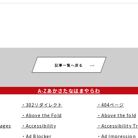
記事一覧へ戻る
A-Z
あ
か
さ
た
な
は
ま
や
ら
わ
・302リダイレクト
・404ページ
・Above the Fold
・Above the fold
Pages
・Accessibility
・Accessibility T
・Ad Blocker
・Ad Impression