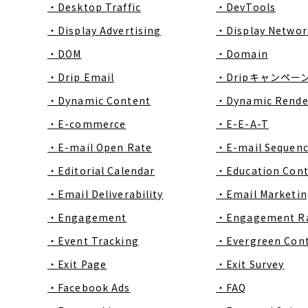
・Desktop Traffic
・DevTools
・Display Advertising
・Display Networ
・DOM
・Domain
・Drip Email
・Dripキャンペー
・Dynamic Content
・Dynamic Rende
・E-commerce
・E-E-A-T
・E-mail Open Rate
・E-mail Sequen
・Editorial Calendar
・Education Con
・Email Deliverability
・Email Marketin
・Engagement
・Engagement R
・Event Tracking
・Evergreen Con
・Exit Page
・Exit Survey
・Facebook Ads
・FAQ