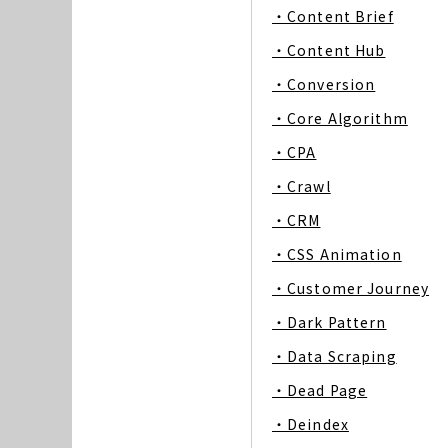
・Content Brief
・Content Hub
・Conversion
・Core Algorithm
・CPA
・Crawl
・CRM
・CSS Animation
・Customer Journey
・Dark Pattern
・Data Scraping
・Dead Page
・Deindex