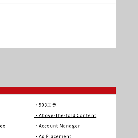
・503エラー
・Above-the-fold Content
ree
・Account Manager
・Ad Placement