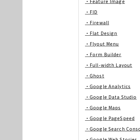
・Feature Image
・FID
・Firewall
・Flat Design
・Flyout Menu
・Form Builder
・Full-width Layout
・Ghost
・Google Analytics
・Google Data Studio
・Google Maps
・Google PageSpeed
・Google Search Cons
・Google Web Stories