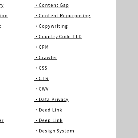
ry
・Content Gap
ion
・Content Repurposing
t
・Copywriting
・Country Code TLD
・CPM
・Crawler
・CSS
・CTR
・CWV
・Data Privacy
・Dead Link
er
・Deep Link
・Design System