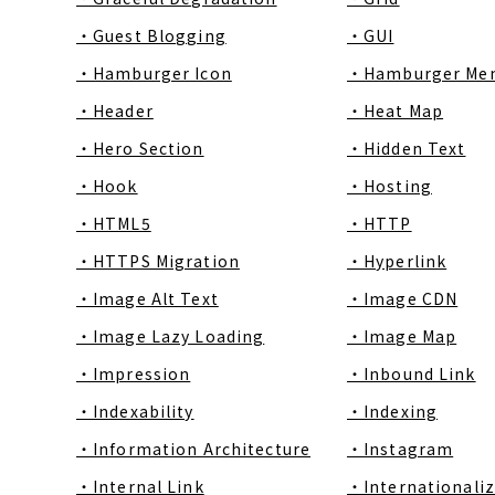
・Guest Blogging
・GUI
・Hamburger Icon
・Hamburger Me
・Header
・Heat Map
・Hero Section
・Hidden Text
・Hook
・Hosting
・HTML5
・HTTP
・HTTPS Migration
・Hyperlink
・Image Alt Text
・Image CDN
・Image Lazy Loading
・Image Map
・Impression
・Inbound Link
・Indexability
・Indexing
・Information Architecture
・Instagram
・Internal Link
・Internationaliz