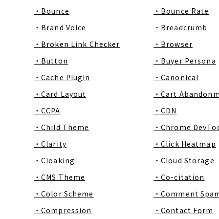
・Bounce
・Bounce Rate
・Brand Voice
・Breadcrumb
・Broken Link Checker
・Browser
・Button
・Buyer Persona
・Cache Plugin
・Canonical
・Card Layout
・Cart Abandon
・CCPA
・CDN
・Child Theme
・Chrome DevToo
・Clarity
・Click Heatmap
・Cloaking
・Cloud Storage
・CMS Theme
・Co-citation
・Color Scheme
・Comment Spa
・Compression
・Contact Form