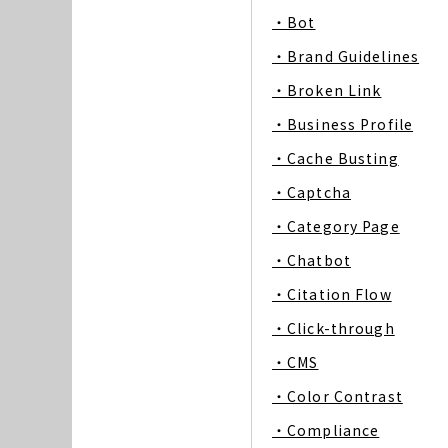
・Bot
・Brand Guidelines
・Broken Link
・Business Profile
・Cache Busting
・Captcha
・Category Page
・Chatbot
・Citation Flow
・Click-through
・CMS
・Color Contrast
・Compliance