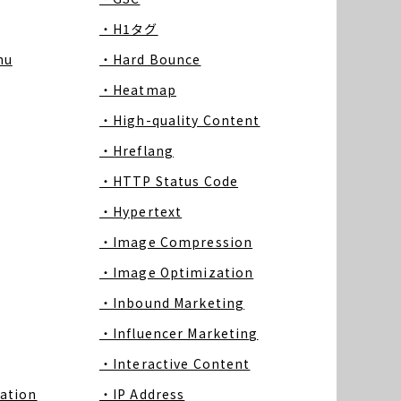
・H1タグ
nu
・Hard Bounce
・Heatmap
・High-quality Content
・Hreflang
・HTTP Status Code
・Hypertext
・Image Compression
・Image Optimization
・Inbound Marketing
・Influencer Marketing
・Interactive Content
ation
・IP Address