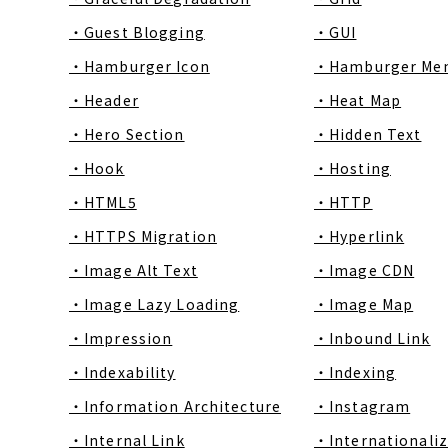
・Guest Blogging
・GUI
・Hamburger Icon
・Hamburger Me
・Header
・Heat Map
・Hero Section
・Hidden Text
・Hook
・Hosting
・HTML5
・HTTP
・HTTPS Migration
・Hyperlink
・Image Alt Text
・Image CDN
・Image Lazy Loading
・Image Map
・Impression
・Inbound Link
・Indexability
・Indexing
・Information Architecture
・Instagram
・Internal Link
・Internationaliz