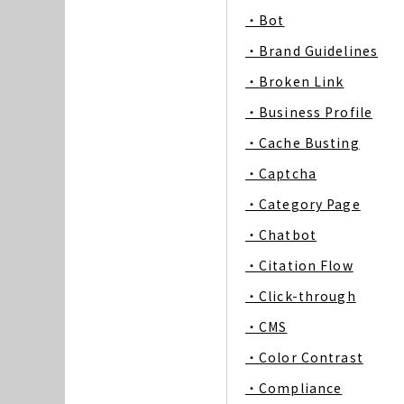
・Bot
・Brand Guidelines
・Broken Link
・Business Profile
・Cache Busting
・Captcha
・Category Page
・Chatbot
・Citation Flow
・Click-through
・CMS
・Color Contrast
・Compliance