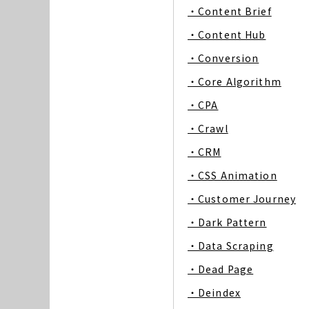
・Content Brief
・Content Hub
・Conversion
・Core Algorithm
・CPA
・Crawl
・CRM
・CSS Animation
・Customer Journey
・Dark Pattern
・Data Scraping
・Dead Page
・Deindex