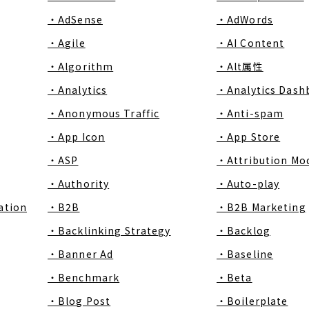
・AdSense
・AdWords
・Agile
・AI Content
・Algorithm
・Alt属性
・Analytics
・Analytics Dash
・Anonymous Traffic
・Anti-spam
・App Icon
・App Store
・ASP
・Attribution Mo
・Authority
・Auto-play
ation
・B2B
・B2B Marketing
・Backlinking Strategy
・Backlog
・Banner Ad
・Baseline
・Benchmark
・Beta
・Blog Post
・Boilerplate