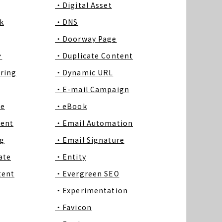
・Digital Asset
k
・DNS
・Doorway Page
ン
・Duplicate Content
ring
・Dynamic URL
・E-mail Campaign
ce
・eBook
tent
・Email Automation
g
・Email Signature
ate
・Entity
tent
・Evergreen SEO
・Experimentation
・Favicon