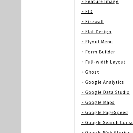
・Feature Image
・FID
・Firewall
・Flat Design
・Flyout Menu
・Form Builder
・Full-width Layout
・Ghost
・Google Analytics
・Google Data Studio
・Google Maps
・Google PageSpeed
・Google Search Cons
・Google Web Stories