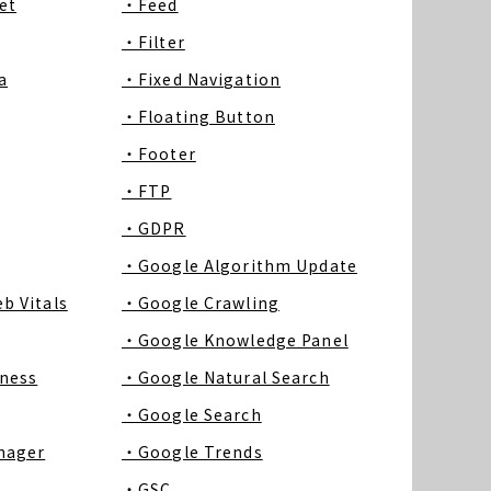
et
・Feed
・Filter
a
・Fixed Navigation
・Floating Button
・Footer
・FTP
・GDPR
・Google Algorithm Update
b Vitals
・Google Crawling
・Google Knowledge Panel
ness
・Google Natural Search
・Google Search
nager
・Google Trends
・GSC