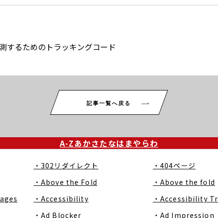
を計測するためのトラッキングコード
記事一覧へ戻る
A-Z
あ
か
さ
た
な
は
ま
や
ら
わ
・302リダイレクト
・404ページ
・Above the Fold
・Above the fold
Pages
・Accessibility
・Accessibility T
・Ad Blocker
・Ad Impression