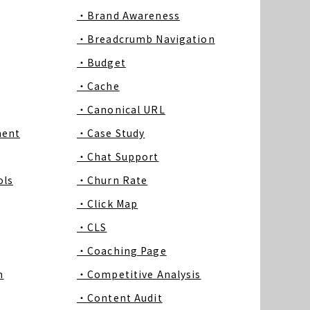
・Brand Awareness
・Breadcrumb Navigation
・Budget
・Cache
・Canonical URL
ment
・Case Study
・Chat Support
ls
・Churn Rate
・Click Map
・CLS
・Coaching Page
m
・Competitive Analysis
・Content Audit