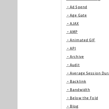
・Ad Spend
・Age Gate
・AJAX
・AMP
・Animated GIF
・API
・Archive
・Audit
・Average Session Dur
・Backlink
・Bandwidth
・Below the Fold
・Blog