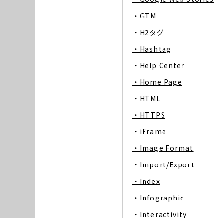
・GTM
・H2タグ
・Hashtag
・Help Center
・Home Page
・HTML
・HTTPS
・iFrame
・Image Format
・Import/Export
・Index
・Infographic
・Interactivity