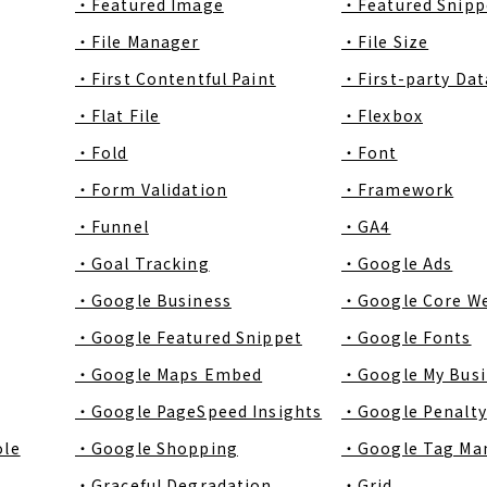
・Featured Image
・Featured Snipp
・File Manager
・File Size
・First Contentful Paint
・First-party Dat
・Flat File
・Flexbox
・Fold
・Font
・Form Validation
・Framework
・Funnel
・GA4
・Goal Tracking
・Google Ads
・Google Business
・Google Core We
・Google Featured Snippet
・Google Fonts
・Google Maps Embed
・Google My Busi
・Google PageSpeed Insights
・Google Penalty
ole
・Google Shopping
・Google Tag Ma
・Graceful Degradation
・Grid