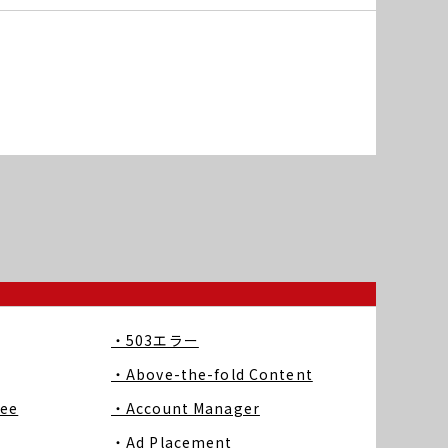
・503エラー
・Above-the-fold Content
ree
・Account Manager
・Ad Placement