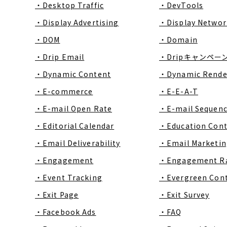
・Desktop Traffic
・DevTools
・Display Advertising
・Display Networ
・DOM
・Domain
・Drip Email
・Dripキャンペー
・Dynamic Content
・Dynamic Rende
・E-commerce
・E-E-A-T
・E-mail Open Rate
・E-mail Sequen
・Editorial Calendar
・Education Con
・Email Deliverability
・Email Marketin
・Engagement
・Engagement R
・Event Tracking
・Evergreen Con
・Exit Page
・Exit Survey
・Facebook Ads
・FAQ