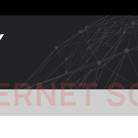
Y
ERNET S