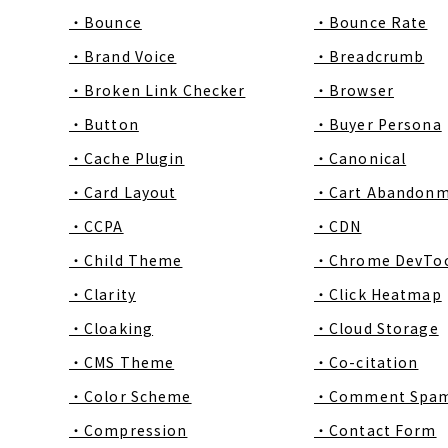
・Bounce
・Bounce Rate
・Brand Voice
・Breadcrumb
・Broken Link Checker
・Browser
・Button
・Buyer Persona
・Cache Plugin
・Canonical
・Card Layout
・Cart Abandon
・CCPA
・CDN
・Child Theme
・Chrome DevToo
・Clarity
・Click Heatmap
・Cloaking
・Cloud Storage
・CMS Theme
・Co-citation
・Color Scheme
・Comment Spa
・Compression
・Contact Form