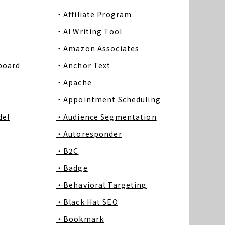
・Affiliate Program
・AI Writing Tool
・Amazon Associates
board
・Anchor Text
・Apache
・Appointment Scheduling
del
・Audience Segmentation
・Autoresponder
・B2C
・Badge
・Behavioral Targeting
・Black Hat SEO
・Bookmark