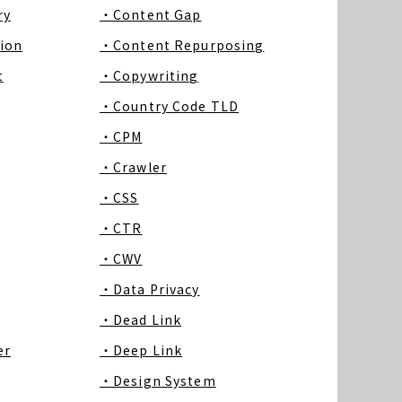
ry
・Content Gap
ion
・Content Repurposing
t
・Copywriting
・Country Code TLD
・CPM
・Crawler
・CSS
・CTR
・CWV
・Data Privacy
・Dead Link
er
・Deep Link
・Design System