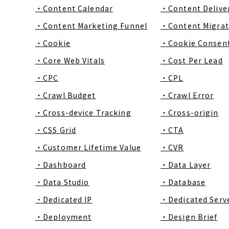
・Content Calendar
・Content Delive
・Content Marketing Funnel
・Content Migrat
・Cookie
・Cookie Consen
・Core Web Vitals
・Cost Per Lead
・CPC
・CPL
・Crawl Budget
・Crawl Error
・Cross-device Tracking
・Cross-origin
・CSS Grid
・CTA
・Customer Lifetime Value
・CVR
・Dashboard
・Data Layer
・Data Studio
・Database
・Dedicated IP
・Dedicated Serv
・Deployment
・Design Brief