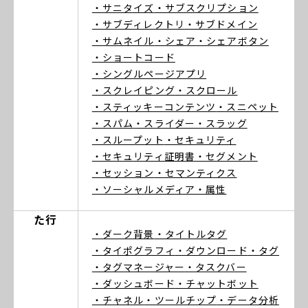
・サニタイズ
・サブスクリプション
・サブディレクトリ
・サブドメイン
・サムネイル
・シェア
・シェアボタン
・ショートコード
・シングルページアプリ
・スクレイピング
・スクロール
・スティッキーコンテンツ
・スニペット
・スパム
・スライダー
・スラッグ
・スループット
・セキュリティ
・セキュリティ証明書
・セグメント
・セッション
・セマンティクス
・ソーシャルメディア
・属性
た行
・ダーク背景
・タイトルタグ
・タイポグラフィ
・ダウンロード
・タグ
・タグマネージャー
・タスクバー
・ダッシュボード
・チャットボット
・チャネル
・ツールチップ
・データ分析