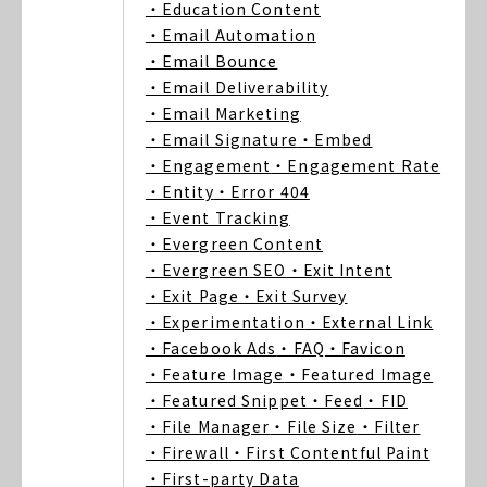
・Education Content
・Email Automation
・Email Bounce
・Email Deliverability
・Email Marketing
・Email Signature
・Embed
・Engagement
・Engagement Rate
・Entity
・Error 404
・Event Tracking
・Evergreen Content
・Evergreen SEO
・Exit Intent
・Exit Page
・Exit Survey
・Experimentation
・External Link
・Facebook Ads
・FAQ
・Favicon
・Feature Image
・Featured Image
・Featured Snippet
・Feed
・FID
・File Manager
・File Size
・Filter
・Firewall
・First Contentful Paint
・First-party Data