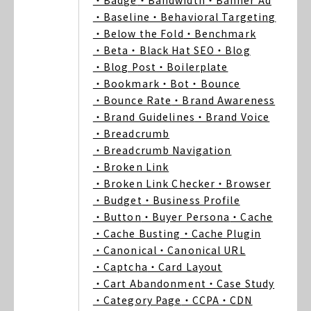
・Badge
・Bandwidth
・Banner Ad
・Baseline
・Behavioral Targeting
・Below the Fold
・Benchmark
・Beta
・Black Hat SEO
・Blog
・Blog Post
・Boilerplate
・Bookmark
・Bot
・Bounce
・Bounce Rate
・Brand Awareness
・Brand Guidelines
・Brand Voice
・Breadcrumb
・Breadcrumb Navigation
・Broken Link
・Broken Link Checker
・Browser
・Budget
・Business Profile
・Button
・Buyer Persona
・Cache
・Cache Busting
・Cache Plugin
・Canonical
・Canonical URL
・Captcha
・Card Layout
・Cart Abandonment
・Case Study
・Category Page
・CCPA
・CDN