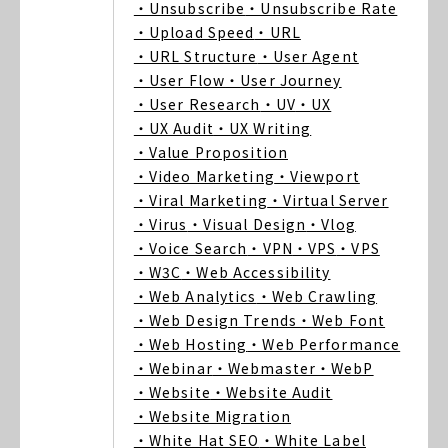
・Unsubscribe
・Unsubscribe Rate
・Upload Speed
・URL
・URL Structure
・User Agent
・User Flow
・User Journey
・User Research
・UV
・UX
・UX Audit
・UX Writing
・Value Proposition
・Video Marketing
・Viewport
・Viral Marketing
・Virtual Server
・Virus
・Visual Design
・Vlog
・Voice Search
・VPN
・VPS
・VPS
・W3C
・Web Accessibility
・Web Analytics
・Web Crawling
・Web Design Trends
・Web Font
・Web Hosting
・Web Performance
・Webinar
・Webmaster
・WebP
・Website
・Website Audit
・Website Migration
・White Hat SEO
・White Label