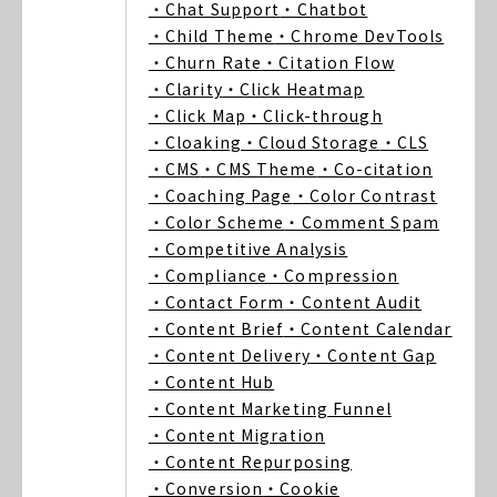
・Chat Support
・Chatbot
・Child Theme
・Chrome DevTools
・Churn Rate
・Citation Flow
・Clarity
・Click Heatmap
・Click Map
・Click-through
・Cloaking
・Cloud Storage
・CLS
・CMS
・CMS Theme
・Co-citation
・Coaching Page
・Color Contrast
・Color Scheme
・Comment Spam
・Competitive Analysis
・Compliance
・Compression
・Contact Form
・Content Audit
・Content Brief
・Content Calendar
・Content Delivery
・Content Gap
・Content Hub
・Content Marketing Funnel
・Content Migration
・Content Repurposing
・Conversion
・Cookie