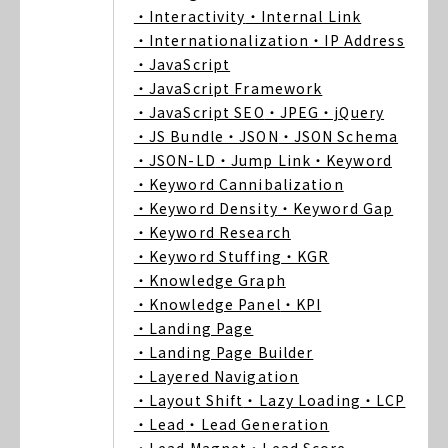
・Interactivity
・Internal Link
・Internationalization
・IP Address
・JavaScript
・JavaScript Framework
・JavaScript SEO
・JPEG
・jQuery
・JS Bundle
・JSON
・JSON Schema
・JSON-LD
・Jump Link
・Keyword
・Keyword Cannibalization
・Keyword Density
・Keyword Gap
・Keyword Research
・Keyword Stuffing
・KGR
・Knowledge Graph
・Knowledge Panel
・KPI
・Landing Page
・Landing Page Builder
・Layered Navigation
・Layout Shift
・Lazy Loading
・LCP
・Lead
・Lead Generation