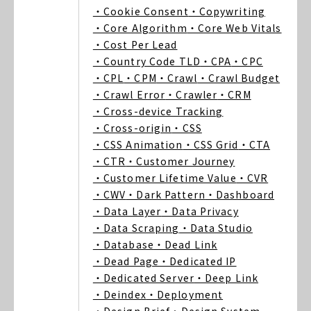
・Cookie Consent
・Copywriting
・Core Algorithm
・Core Web Vitals
・Cost Per Lead
・Country Code TLD
・CPA
・CPC
・CPL
・CPM
・Crawl
・Crawl Budget
・Crawl Error
・Crawler
・CRM
・Cross-device Tracking
・Cross-origin
・CSS
・CSS Animation
・CSS Grid
・CTA
・CTR
・Customer Journey
・Customer Lifetime Value
・CVR
・CWV
・Dark Pattern
・Dashboard
・Data Layer
・Data Privacy
・Data Scraping
・Data Studio
・Database
・Dead Link
・Dead Page
・Dedicated IP
・Dedicated Server
・Deep Link
・Deindex
・Deployment