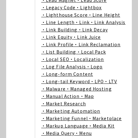
・Lead Magnet
・Lead Score
・Legacy Code
・Lightbox
・Lighthouse Score
・Line Height
・Line Length
・Link
・Link Analysis
・Link Building
・Link Decay
・Link Equity
・Link Juice
・Link Profile
・Link Reclamation
・List Building
・Local Pack
・Local SEO
・Localization
・Log File Analysis
・Logo
・Long-form Content
・Long-tail Keyword
・LPO
・LTV
・Malware
・Managed Hosting
・Manual Action
・Map
・Market Research
・Marketing Automation
・Marketing Funnel
・Marketplace
・Markup Language
・Media Kit
・Media Query
・Menu