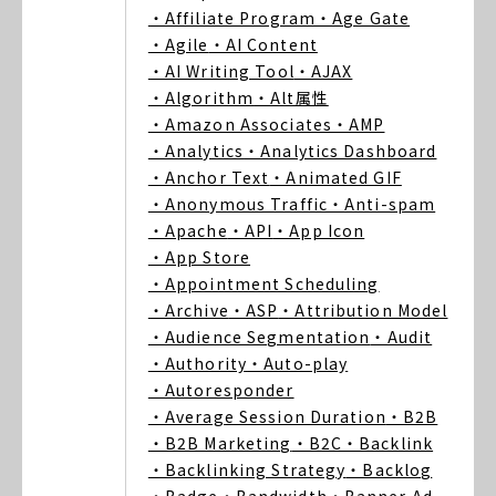
・Affiliate Program
・Age Gate
・Agile
・AI Content
・AI Writing Tool
・AJAX
・Algorithm
・Alt属性
・Amazon Associates
・AMP
・Analytics
・Analytics Dashboard
・Anchor Text
・Animated GIF
・Anonymous Traffic
・Anti-spam
・Apache
・API
・App Icon
・App Store
・Appointment Scheduling
・Archive
・ASP
・Attribution Model
・Audience Segmentation
・Audit
・Authority
・Auto-play
・Autoresponder
・Average Session Duration
・B2B
・B2B Marketing
・B2C
・Backlink
・Backlinking Strategy
・Backlog