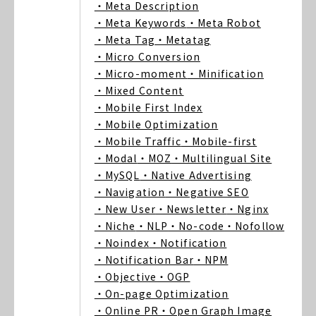
・Meta Description
・Meta Keywords
・Meta Robot
・Meta Tag
・Metatag
・Micro Conversion
・Micro-moment
・Minification
・Mixed Content
・Mobile First Index
・Mobile Optimization
・Mobile Traffic
・Mobile-first
・Modal
・MOZ
・Multilingual Site
・MySQL
・Native Advertising
・Navigation
・Negative SEO
・New User
・Newsletter
・Nginx
・Niche
・NLP
・No-code
・Nofollow
・Noindex
・Notification
・Notification Bar
・NPM
・Objective
・OGP
・On-page Optimization
・Online PR
・Open Graph Image