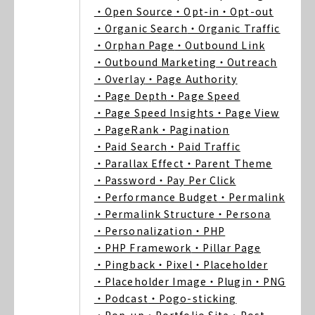
・Open Source
・Opt-in
・Opt-out
・Organic Search
・Organic Traffic
・Orphan Page
・Outbound Link
・Outbound Marketing
・Outreach
・Overlay
・Page Authority
・Page Depth
・Page Speed
・Page Speed Insights
・Page View
・PageRank
・Pagination
・Paid Search
・Paid Traffic
・Parallax Effect
・Parent Theme
・Password
・Pay Per Click
・Performance Budget
・Permalink
・Permalink Structure
・Persona
・Personalization
・PHP
・PHP Framework
・Pillar Page
・Pingback
・Pixel
・Placeholder
・Placeholder Image
・Plugin
・PNG
・Podcast
・Pogo-sticking