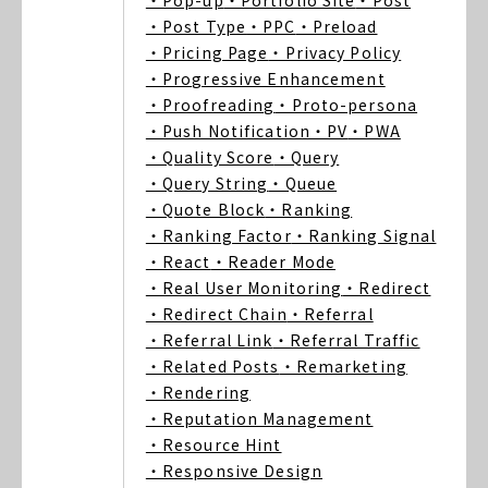
・Pop-up
・Portfolio Site
・Post
・Post Type
・PPC
・Preload
・Pricing Page
・Privacy Policy
・Progressive Enhancement
・Proofreading
・Proto-persona
・Push Notification
・PV
・PWA
・Quality Score
・Query
・Query String
・Queue
・Quote Block
・Ranking
・Ranking Factor
・Ranking Signal
・React
・Reader Mode
・Real User Monitoring
・Redirect
・Redirect Chain
・Referral
・Referral Link
・Referral Traffic
・Related Posts
・Remarketing
・Rendering
・Reputation Management
・Resource Hint
・Responsive Design