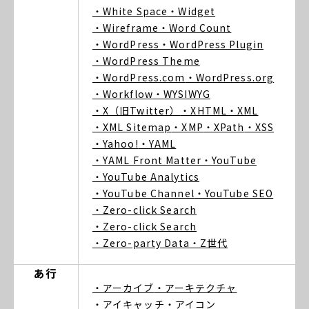
・White Space
・Widget
・Wireframe
・Word Count
・WordPress
・WordPress Plugin
・WordPress Theme
・WordPress.com
・WordPress.org
・Workflow
・WYSIWYG
・X（旧Twitter）
・XHTML
・XML
・XML Sitemap
・XMP
・XPath
・XSS
・Yahoo!
・YAML
・YAML Front Matter
・YouTube
・YouTube Analytics
・YouTube Channel
・YouTube SEO
・Zero-click Search
・Zero-click Search
・Zero-party Data
・Z世代
あ行
・アーカイブ
・アーキテクチャ
・アイキャッチ
・アイコン