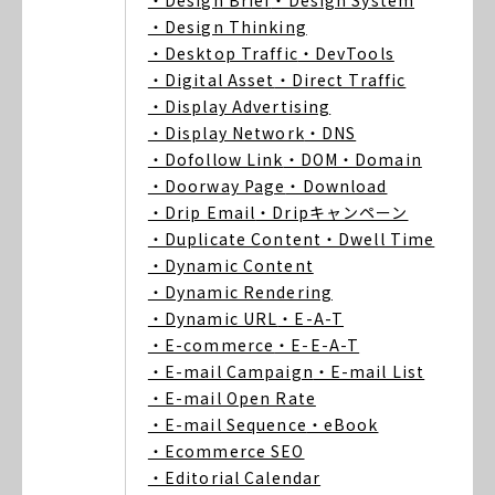
・Design Brief
・Design System
・Design Thinking
・Desktop Traffic
・DevTools
・Digital Asset
・Direct Traffic
・Display Advertising
・Display Network
・DNS
・Dofollow Link
・DOM
・Domain
・Doorway Page
・Download
・Drip Email
・Dripキャンペーン
・Duplicate Content
・Dwell Time
・Dynamic Content
・Dynamic Rendering
・Dynamic URL
・E-A-T
・E-commerce
・E-E-A-T
・E-mail Campaign
・E-mail List
・E-mail Open Rate
・E-mail Sequence
・eBook
・Ecommerce SEO
・Editorial Calendar