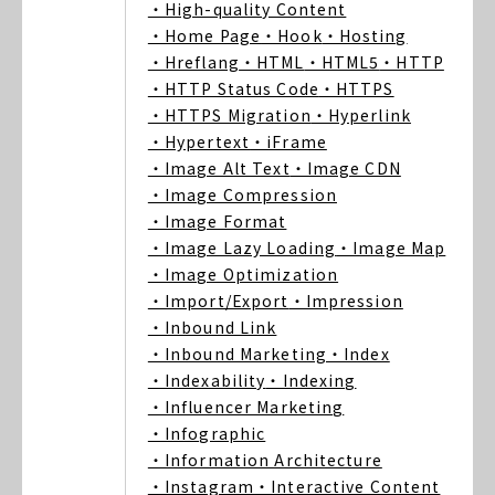
・High-quality Content
・Home Page
・Hook
・Hosting
・Hreflang
・HTML
・HTML5
・HTTP
・HTTP Status Code
・HTTPS
・HTTPS Migration
・Hyperlink
・Hypertext
・iFrame
・Image Alt Text
・Image CDN
・Image Compression
・Image Format
・Image Lazy Loading
・Image Map
・Image Optimization
・Import/Export
・Impression
・Inbound Link
・Inbound Marketing
・Index
・Indexability
・Indexing
・Influencer Marketing
・Infographic
・Information Architecture
・Instagram
・Interactive Content