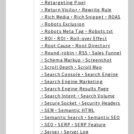
・Retargeting Pixel
・Return Visitor
・Rewrite Rule
・Rich Media
・Rich Snippet
・ROAS
・Robots Exclusion
・Robots Meta Tag
・Robots.txt
・ROI
・ROI
・Roll-over Effect
・Root Cause
・Root Directory
・Round-robin
・RSS
・Sales Funnel
・Schema Markup
・Screenshot
・Scroll Depth
・Scroll Map
・Search Console
・Search Engine
・Search Engine Marketing
・Search Engine Results Page
・Search Intent
・Search Volume
・Secure Socket
・Security Headers
・SEM
・Semantic HTML
・Semantic Search
・Semantic SEO
・SEO
・SERP
・SERP Feature
・Server
・Server Log