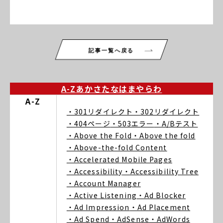
記事一覧へ戻る
A-Z
あ
か
さ
た
な
は
ま
や
ら
わ
A-Z
・301リダイレクト
・302リダイレクト
・404ページ
・503エラー
・A/Bテスト
・Above the Fold
・Above the fold
・Above-the-fold Content
・Accelerated Mobile Pages
・Accessibility
・Accessibility Tree
・Account Manager
・Active Listening
・Ad Blocker
・Ad Impression
・Ad Placement
・Ad Spend
・AdSense
・AdWords