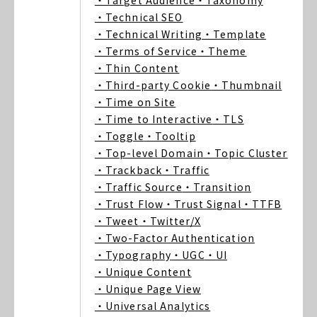
・Target Audience
・Taxonomy
・Technical SEO
・Technical Writing
・Template
・Terms of Service
・Theme
・Thin Content
・Third-party Cookie
・Thumbnail
・Time on Site
・Time to Interactive
・TLS
・Toggle
・Tooltip
・Top-level Domain
・Topic Cluster
・Trackback
・Traffic
・Traffic Source
・Transition
・Trust Flow
・Trust Signal
・TTFB
・Tweet
・Twitter/X
・Two-Factor Authentication
・Typography
・UGC
・UI
・Unique Content
・Unique Page View
・Universal Analytics