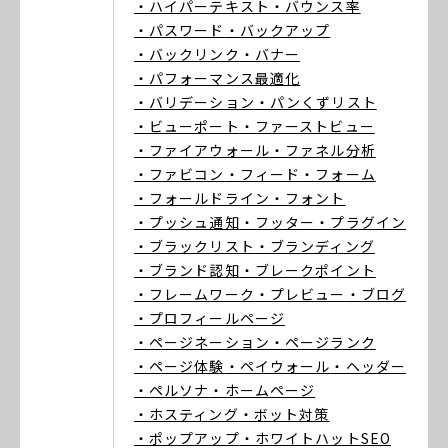
・ハイパーテキスト
・バウンス率
・パスワード
・バックアップ
・バックリンク
・バナー
・パフォーマンス最適化
・バリデーション
・パンくずリスト
・ビューポート
・ファーストビュー
・ファイアウォール
・ファネル分析
・ファビコン
・フィード
・フォーム
・フォールドライン
・フォント
・プッシュ通知
・フッター
・プラグイン
・ブラックリスト
・ブランディング
・ブランド認知
・ブレークポイント
・フレームワーク
・プレビュー
・ブログ
・プロフィールページ
・ページネーション
・ページランク
・ページ体験
・ペイウォール
・ヘッダー
・ペルソナ
・ホームページ
・ホスティング
・ボット対策
・ポップアップ
・ホワイトハットSEO