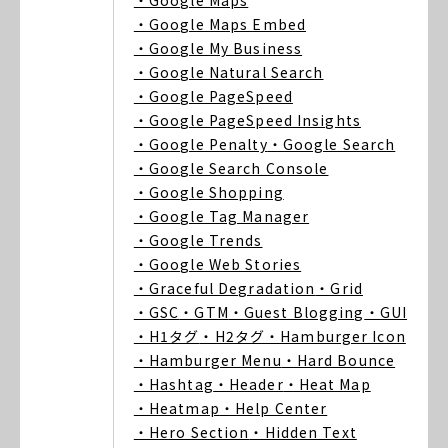
・Google Maps
・Google Maps Embed
・Google My Business
・Google Natural Search
・Google PageSpeed
・Google PageSpeed Insights
・Google Penalty
・Google Search
・Google Search Console
・Google Shopping
・Google Tag Manager
・Google Trends
・Google Web Stories
・Graceful Degradation
・Grid
・GSC
・GTM
・Guest Blogging
・GUI
・H1タグ
・H2タグ
・Hamburger Icon
・Hamburger Menu
・Hard Bounce
・Hashtag
・Header
・Heat Map
・Heatmap
・Help Center
・Hero Section
・Hidden Text