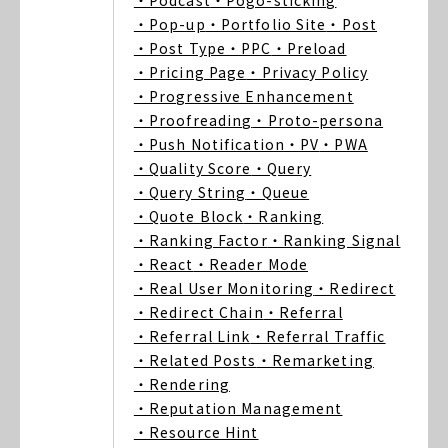
・Podcast
・Pogo-sticking
・Pop-up
・Portfolio Site
・Post
・Post Type
・PPC
・Preload
・Pricing Page
・Privacy Policy
・Progressive Enhancement
・Proofreading
・Proto-persona
・Push Notification
・PV
・PWA
・Quality Score
・Query
・Query String
・Queue
・Quote Block
・Ranking
・Ranking Factor
・Ranking Signal
・React
・Reader Mode
・Real User Monitoring
・Redirect
・Redirect Chain
・Referral
・Referral Link
・Referral Traffic
・Related Posts
・Remarketing
・Rendering
・Reputation Management
・Resource Hint