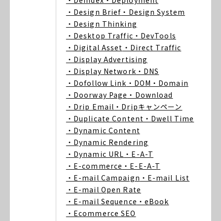
・Deindex
・Deployment
・Design Brief
・Design System
・Design Thinking
・Desktop Traffic
・DevTools
・Digital Asset
・Direct Traffic
・Display Advertising
・Display Network
・DNS
・Dofollow Link
・DOM
・Domain
・Doorway Page
・Download
・Drip Email
・Dripキャンペーン
・Duplicate Content
・Dwell Time
・Dynamic Content
・Dynamic Rendering
・Dynamic URL
・E-A-T
・E-commerce
・E-E-A-T
・E-mail Campaign
・E-mail List
・E-mail Open Rate
・E-mail Sequence
・eBook
・Ecommerce SEO