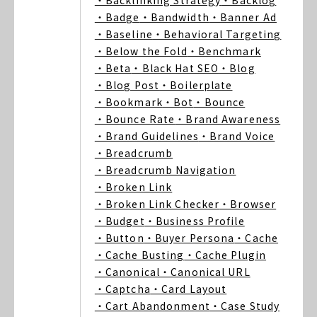
・Backlinking Strategy
・Backlog
・Badge
・Bandwidth
・Banner Ad
・Baseline
・Behavioral Targeting
・Below the Fold
・Benchmark
・Beta
・Black Hat SEO
・Blog
・Blog Post
・Boilerplate
・Bookmark
・Bot
・Bounce
・Bounce Rate
・Brand Awareness
・Brand Guidelines
・Brand Voice
・Breadcrumb
・Breadcrumb Navigation
・Broken Link
・Broken Link Checker
・Browser
・Budget
・Business Profile
・Button
・Buyer Persona
・Cache
・Cache Busting
・Cache Plugin
・Canonical
・Canonical URL
・Captcha
・Card Layout
・Cart Abandonment
・Case Study