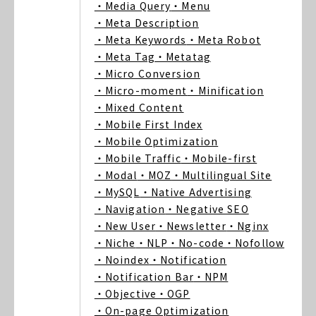
・Media Query
・Menu
・Meta Description
・Meta Keywords
・Meta Robot
・Meta Tag
・Metatag
・Micro Conversion
・Micro-moment
・Minification
・Mixed Content
・Mobile First Index
・Mobile Optimization
・Mobile Traffic
・Mobile-first
・Modal
・MOZ
・Multilingual Site
・MySQL
・Native Advertising
・Navigation
・Negative SEO
・New User
・Newsletter
・Nginx
・Niche
・NLP
・No-code
・Nofollow
・Noindex
・Notification
・Notification Bar
・NPM
・Objective
・OGP
・On-page Optimization