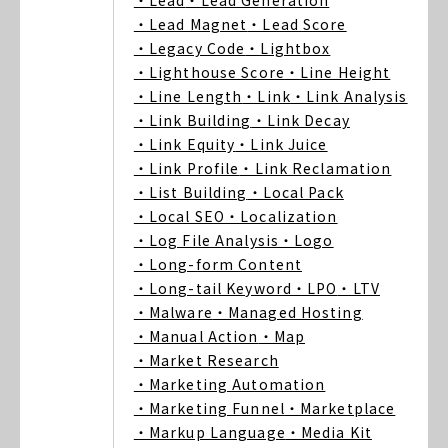
・Lead
・Lead Generation
・Lead Magnet
・Lead Score
・Legacy Code
・Lightbox
・Lighthouse Score
・Line Height
・Line Length
・Link
・Link Analysis
・Link Building
・Link Decay
・Link Equity
・Link Juice
・Link Profile
・Link Reclamation
・List Building
・Local Pack
・Local SEO
・Localization
・Log File Analysis
・Logo
・Long-form Content
・Long-tail Keyword
・LPO
・LTV
・Malware
・Managed Hosting
・Manual Action
・Map
・Market Research
・Marketing Automation
・Marketing Funnel
・Marketplace
・Markup Language
・Media Kit