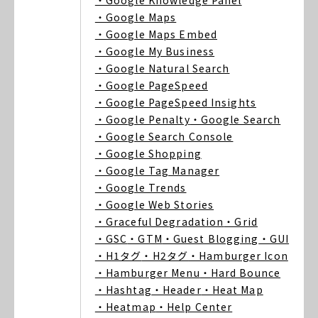
・Google Knowledge Panel
・Google Maps
・Google Maps Embed
・Google My Business
・Google Natural Search
・Google PageSpeed
・Google PageSpeed Insights
・Google Penalty
・Google Search
・Google Search Console
・Google Shopping
・Google Tag Manager
・Google Trends
・Google Web Stories
・Graceful Degradation
・Grid
・GSC
・GTM
・Guest Blogging
・GUI
・H1タグ
・H2タグ
・Hamburger Icon
・Hamburger Menu
・Hard Bounce
・Hashtag
・Header
・Heat Map
・Heatmap
・Help Center