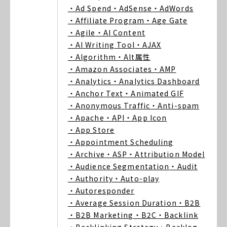
・Ad Spend
・AdSense
・AdWords
・Affiliate Program
・Age Gate
・Agile
・AI Content
・AI Writing Tool
・AJAX
・Algorithm
・Alt属性
・Amazon Associates
・AMP
・Analytics
・Analytics Dashboard
・Anchor Text
・Animated GIF
・Anonymous Traffic
・Anti-spam
・Apache
・API
・App Icon
・App Store
・Appointment Scheduling
・Archive
・ASP
・Attribution Model
・Audience Segmentation
・Audit
・Authority
・Auto-play
・Autoresponder
・Average Session Duration
・B2B
・B2B Marketing
・B2C
・Backlink