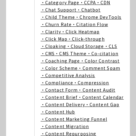
・Category Page
・CCPA
・CDN
・Chat Support
・Chatbot
・Child Theme
・Chrome DevTools
・Churn Rate
・Citation Flow
・Clarity
・Click Heatmap
・Click Map
・Click-through
・Cloaking
・Cloud Storage
・CLS
・CMS
・CMS Theme
・Co-citation
・Coaching Page
・Color Contrast
・Color Scheme
・Comment Spam
・Competitive Analysis
・Compliance
・Compression
・Contact Form
・Content Audit
・Content Brief
・Content Calendar
・Content Delivery
・Content Gap
・Content Hub
・Content Marketing Funnel
・Content Migration
・Content Repurposing