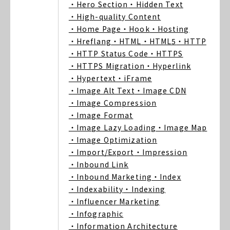
・Hero Section
・Hidden Text
・High-quality Content
・Home Page
・Hook
・Hosting
・Hreflang
・HTML
・HTML5
・HTTP
・HTTP Status Code
・HTTPS
・HTTPS Migration
・Hyperlink
・Hypertext
・iFrame
・Image Alt Text
・Image CDN
・Image Compression
・Image Format
・Image Lazy Loading
・Image Map
・Image Optimization
・Import/Export
・Impression
・Inbound Link
・Inbound Marketing
・Index
・Indexability
・Indexing
・Influencer Marketing
・Infographic
・Information Architecture