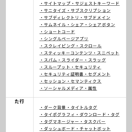
・サイトマップ
・サジェストキーワード
・サニタイズ
・サブスクリプション
・サブディレクトリ
・サブドメイン
・サムネイル
・シェア
・シェアボタン
・ショートコード
・シングルページアプリ
・スクレイピング
・スクロール
・スティッキーコンテンツ
・スニペット
・スパム
・スライダー
・スラッグ
・スループット
・セキュリティ
・セキュリティ証明書
・セグメント
・セッション
・セマンティクス
・ソーシャルメディア
・属性
た行
・ダーク背景
・タイトルタグ
・タイポグラフィ
・ダウンロード
・タグ
・タグマネージャー
・タスクバー
・ダッシュボード
・チャットボット