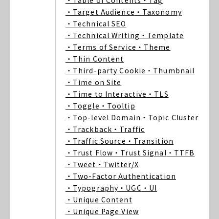
・Table of Contents
・Tag
・Target Audience
・Taxonomy
・Technical SEO
・Technical Writing
・Template
・Terms of Service
・Theme
・Thin Content
・Third-party Cookie
・Thumbnail
・Time on Site
・Time to Interactive
・TLS
・Toggle
・Tooltip
・Top-level Domain
・Topic Cluster
・Trackback
・Traffic
・Traffic Source
・Transition
・Trust Flow
・Trust Signal
・TTFB
・Tweet
・Twitter/X
・Two-Factor Authentication
・Typography
・UGC
・UI
・Unique Content
・Unique Page View