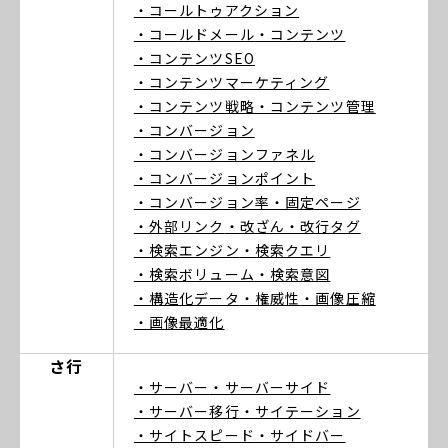
・コールトゥアクション
・コールドメール
・コンテンツ
・コンテンツSEO
・コンテンツマーケティング
・コンテンツ戦略
・コンテンツ管理
・コンバージョン
・コンバージョンファネル
・コンバージョンポイント
・コンバージョン率
・固定ページ
・外部リンク
・改ざん
・改行タグ
・検索エンジン
・検索クエリ
・検索ボリューム
・検索意図
・構造化データ
・権威性
・画像圧縮
・画像最適化
さ行
・サーバー
・サーバーサイド
・サーバー移行
・サイテーション
・サイトスピード
・サイドバー