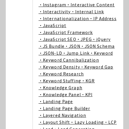
・Instagram
・Interactive Content
・Interactivity
・Internal Link
・Internationalization
・IP Address
・JavaScript
・JavaScript Framework
・JavaScript SEO
・JPEG
・jQuery
・JS Bundle
・JSON
・JSON Schema
・JSON-LD
・Jump Link
・Keyword
・Keyword Cannibalization
・Keyword Density
・Keyword Gap
・Keyword Research
・Keyword Stuffing
・KGR
・Knowledge Graph
・Knowledge Panel
・KPI
・Landing Page
・Landing Page Builder
・Layered Navigation
・Layout Shift
・Lazy Loading
・LCP