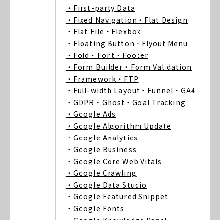
・First-party Data
・Fixed Navigation
・Flat Design
・Flat File
・Flexbox
・Floating Button
・Flyout Menu
・Fold
・Font
・Footer
・Form Builder
・Form Validation
・Framework
・FTP
・Full-width Layout
・Funnel
・GA4
・GDPR
・Ghost
・Goal Tracking
・Google Ads
・Google Algorithm Update
・Google Analytics
・Google Business
・Google Core Web Vitals
・Google Crawling
・Google Data Studio
・Google Featured Snippet
・Google Fonts