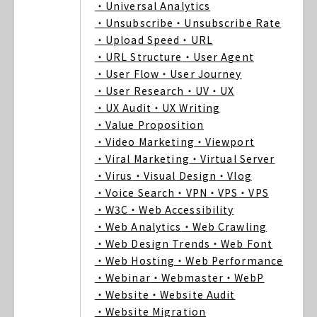
・Universal Analytics
・Unsubscribe
・Unsubscribe Rate
・Upload Speed
・URL
・URL Structure
・User Agent
・User Flow
・User Journey
・User Research
・UV
・UX
・UX Audit
・UX Writing
・Value Proposition
・Video Marketing
・Viewport
・Viral Marketing
・Virtual Server
・Virus
・Visual Design
・Vlog
・Voice Search
・VPN
・VPS
・VPS
・W3C
・Web Accessibility
・Web Analytics
・Web Crawling
・Web Design Trends
・Web Font
・Web Hosting
・Web Performance
・Webinar
・Webmaster
・WebP
・Website
・Website Audit
・Website Migration