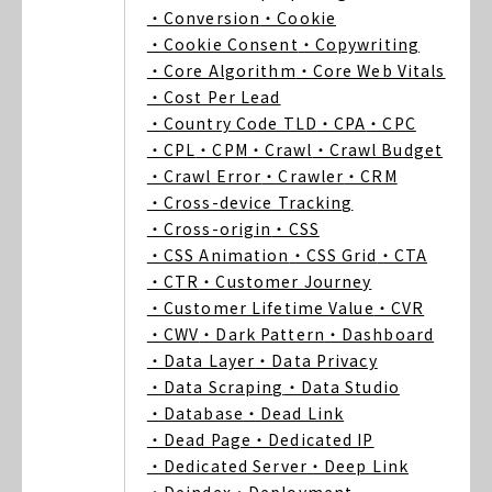
・Conversion
・Cookie
・Cookie Consent
・Copywriting
・Core Algorithm
・Core Web Vitals
・Cost Per Lead
・Country Code TLD
・CPA
・CPC
・CPL
・CPM
・Crawl
・Crawl Budget
・Crawl Error
・Crawler
・CRM
・Cross-device Tracking
・Cross-origin
・CSS
・CSS Animation
・CSS Grid
・CTA
・CTR
・Customer Journey
・Customer Lifetime Value
・CVR
・CWV
・Dark Pattern
・Dashboard
・Data Layer
・Data Privacy
・Data Scraping
・Data Studio
・Database
・Dead Link
・Dead Page
・Dedicated IP
・Dedicated Server
・Deep Link