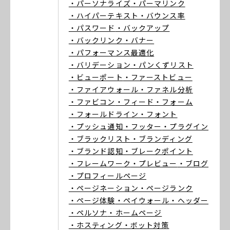
・パーソナライズ
・パーマリンク
・ハイパーテキスト
・バウンス率
・パスワード
・バックアップ
・バックリンク
・バナー
・パフォーマンス最適化
・バリデーション
・パンくずリスト
・ビューポート
・ファーストビュー
・ファイアウォール
・ファネル分析
・ファビコン
・フィード
・フォーム
・フォールドライン
・フォント
・プッシュ通知
・フッター
・プラグイン
・ブラックリスト
・ブランディング
・ブランド認知
・ブレークポイント
・フレームワーク
・プレビュー
・ブログ
・プロフィールページ
・ページネーション
・ページランク
・ページ体験
・ペイウォール
・ヘッダー
・ペルソナ
・ホームページ
・ホスティング
・ボット対策