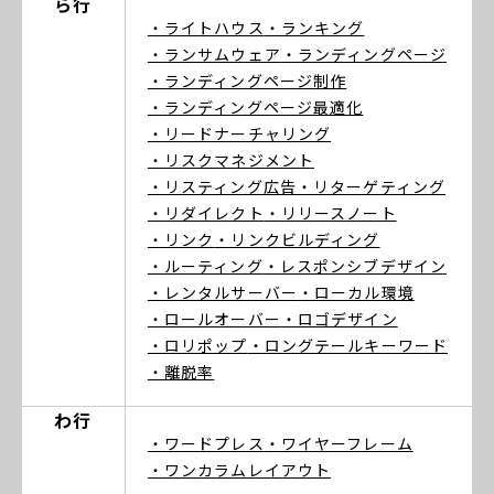
ら行
・ライトハウス
・ランキング
・ランサムウェア
・ランディングページ
・ランディングページ制作
・ランディングページ最適化
・リードナーチャリング
・リスクマネジメント
・リスティング広告
・リターゲティング
・リダイレクト
・リリースノート
・リンク
・リンクビルディング
・ルーティング
・レスポンシブデザイン
・レンタルサーバー
・ローカル環境
・ロールオーバー
・ロゴデザイン
・ロリポップ
・ロングテールキーワード
・離脱率
わ行
・ワードプレス
・ワイヤーフレーム
・ワンカラムレイアウト