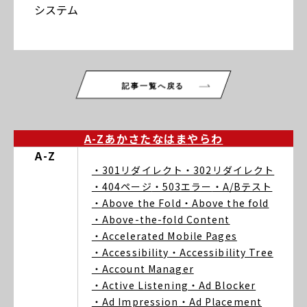
システム
記事一覧へ戻る
A-Z
あ
か
さ
た
な
は
ま
や
ら
わ
A-Z
・301リダイレクト
・302リダイレクト
・404ページ
・503エラー
・A/Bテスト
・Above the Fold
・Above the fold
・Above-the-fold Content
・Accelerated Mobile Pages
・Accessibility
・Accessibility Tree
・Account Manager
・Active Listening
・Ad Blocker
・Ad Impression
・Ad Placement