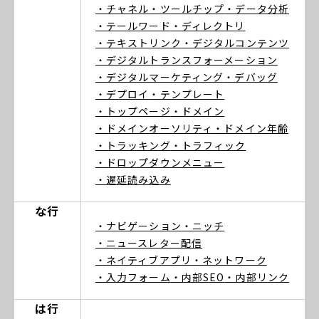
・チャネル
・ツールチップ
・データ分析
・テールワード
・ディレクトリ
・テキストリンク
・デジタルコンテンツ
・デジタルトランスフォーメーション
・デジタルマーケティング
・デバッグ
・デプロイ
・テンプレート
・トップページ
・ドメイン
・ドメインオーソリティ
・ドメイン年齢
・トラッキング
・トラフィック
・ドロップダウンメニュー
・遅延読み込み
な行
・ナビゲーション
・ニッチ
・ニュースレター配信
・ネイティブアプリ
・ネットワーク
・入力フォーム
・内部SEO
・内部リンク
は行