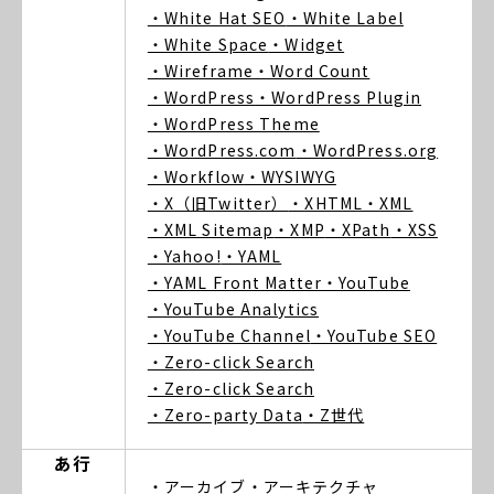
・White Hat SEO
・White Label
・White Space
・Widget
・Wireframe
・Word Count
・WordPress
・WordPress Plugin
・WordPress Theme
・WordPress.com
・WordPress.org
・Workflow
・WYSIWYG
・X（旧Twitter）
・XHTML
・XML
・XML Sitemap
・XMP
・XPath
・XSS
・Yahoo!
・YAML
・YAML Front Matter
・YouTube
・YouTube Analytics
・YouTube Channel
・YouTube SEO
・Zero-click Search
・Zero-click Search
・Zero-party Data
・Z世代
あ行
・アーカイブ
・アーキテクチャ