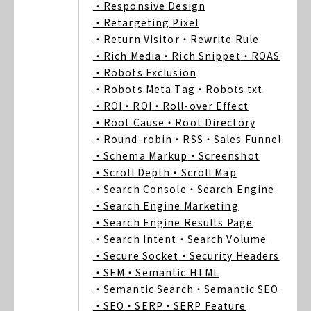
・Responsive Design
・Retargeting Pixel
・Return Visitor
・Rewrite Rule
・Rich Media
・Rich Snippet
・ROAS
・Robots Exclusion
・Robots Meta Tag
・Robots.txt
・ROI
・ROI
・Roll-over Effect
・Root Cause
・Root Directory
・Round-robin
・RSS
・Sales Funnel
・Schema Markup
・Screenshot
・Scroll Depth
・Scroll Map
・Search Console
・Search Engine
・Search Engine Marketing
・Search Engine Results Page
・Search Intent
・Search Volume
・Secure Socket
・Security Headers
・SEM
・Semantic HTML
・Semantic Search
・Semantic SEO
・SEO
・SERP
・SERP Feature