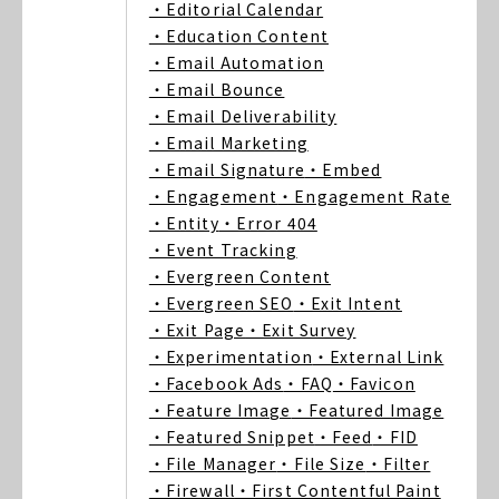
・Editorial Calendar
・Education Content
・Email Automation
・Email Bounce
・Email Deliverability
・Email Marketing
・Email Signature
・Embed
・Engagement
・Engagement Rate
・Entity
・Error 404
・Event Tracking
・Evergreen Content
・Evergreen SEO
・Exit Intent
・Exit Page
・Exit Survey
・Experimentation
・External Link
・Facebook Ads
・FAQ
・Favicon
・Feature Image
・Featured Image
・Featured Snippet
・Feed
・FID
・File Manager
・File Size
・Filter
・Firewall
・First Contentful Paint