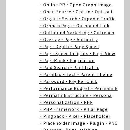
・Online PR
・Open Graph Image
・Open Source
・Opt-in
・Opt-out
・Organic Search
・Organic Traffic
・Orphan Page
・Outbound Link
・Outbound Marketing
・Outreach
・Overlay
・Page Authority
・Page Depth
・Page Speed
・Page Speed Insights
・Page View
・PageRank
・Pagination
・Paid Search
・Paid Traffic
・Parallax Effect
・Parent Theme
・Password
・Pay Per Click
・Performance Budget
・Permalink
・Permalink Structure
・Persona
・Personalization
・PHP
・PHP Framework
・Pillar Page
・Pingback
・Pixel
・Placeholder
・Placeholder Image
・Plugin
・PNG