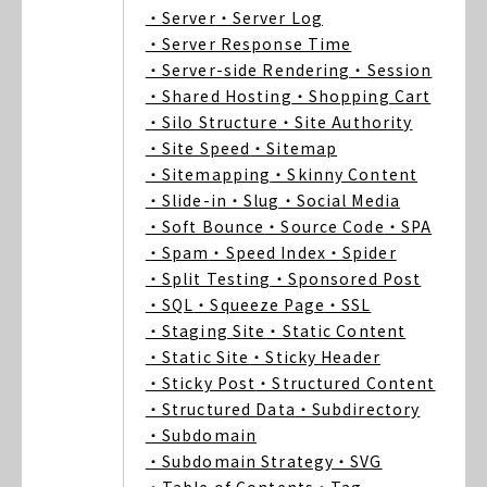
・Server
・Server Log
・Server Response Time
・Server-side Rendering
・Session
・Shared Hosting
・Shopping Cart
・Silo Structure
・Site Authority
・Site Speed
・Sitemap
・Sitemapping
・Skinny Content
・Slide-in
・Slug
・Social Media
・Soft Bounce
・Source Code
・SPA
・Spam
・Speed Index
・Spider
・Split Testing
・Sponsored Post
・SQL
・Squeeze Page
・SSL
・Staging Site
・Static Content
・Static Site
・Sticky Header
・Sticky Post
・Structured Content
・Structured Data
・Subdirectory
・Subdomain
・Subdomain Strategy
・SVG