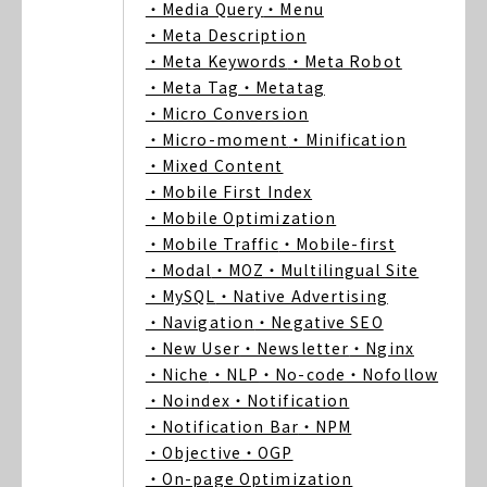
・Media Query
・Menu
・Meta Description
・Meta Keywords
・Meta Robot
・Meta Tag
・Metatag
・Micro Conversion
・Micro-moment
・Minification
・Mixed Content
・Mobile First Index
・Mobile Optimization
・Mobile Traffic
・Mobile-first
・Modal
・MOZ
・Multilingual Site
・MySQL
・Native Advertising
・Navigation
・Negative SEO
・New User
・Newsletter
・Nginx
・Niche
・NLP
・No-code
・Nofollow
・Noindex
・Notification
・Notification Bar
・NPM
・Objective
・OGP
・On-page Optimization