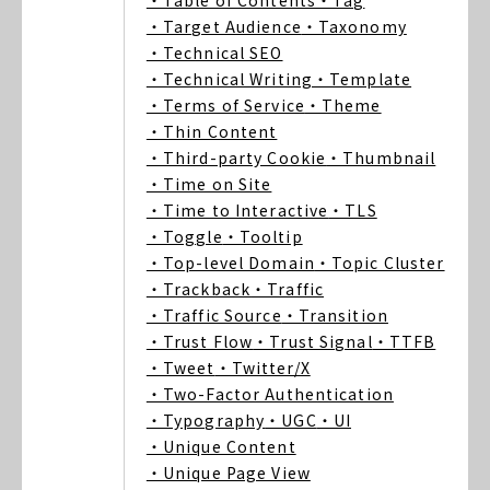
・Table of Contents
・Tag
・Target Audience
・Taxonomy
・Technical SEO
・Technical Writing
・Template
・Terms of Service
・Theme
・Thin Content
・Third-party Cookie
・Thumbnail
・Time on Site
・Time to Interactive
・TLS
・Toggle
・Tooltip
・Top-level Domain
・Topic Cluster
・Trackback
・Traffic
・Traffic Source
・Transition
・Trust Flow
・Trust Signal
・TTFB
・Tweet
・Twitter/X
・Two-Factor Authentication
・Typography
・UGC
・UI
・Unique Content
・Unique Page View