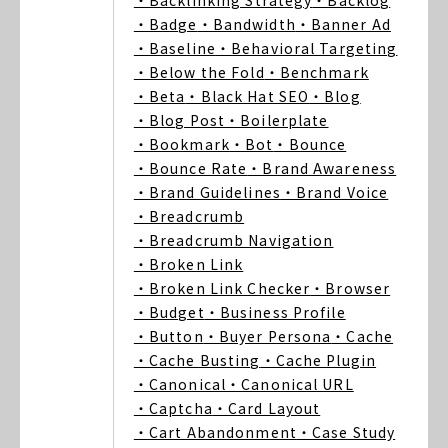
・Backlinking Strategy
・Backlog
・Badge
・Bandwidth
・Banner Ad
・Baseline
・Behavioral Targeting
・Below the Fold
・Benchmark
・Beta
・Black Hat SEO
・Blog
・Blog Post
・Boilerplate
・Bookmark
・Bot
・Bounce
・Bounce Rate
・Brand Awareness
・Brand Guidelines
・Brand Voice
・Breadcrumb
・Breadcrumb Navigation
・Broken Link
・Broken Link Checker
・Browser
・Budget
・Business Profile
・Button
・Buyer Persona
・Cache
・Cache Busting
・Cache Plugin
・Canonical
・Canonical URL
・Captcha
・Card Layout
・Cart Abandonment
・Case Study