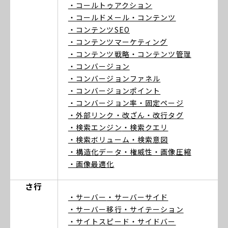
・コールトゥアクション
・コールドメール
・コンテンツ
・コンテンツSEO
・コンテンツマーケティング
・コンテンツ戦略
・コンテンツ管理
・コンバージョン
・コンバージョンファネル
・コンバージョンポイント
・コンバージョン率
・固定ページ
・外部リンク
・改ざん
・改行タグ
・検索エンジン
・検索クエリ
・検索ボリューム
・検索意図
・構造化データ
・権威性
・画像圧縮
・画像最適化
さ行
・サーバー
・サーバーサイド
・サーバー移行
・サイテーション
・サイトスピード
・サイドバー