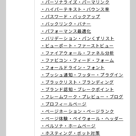
・パーソナライズ
・パーマリンク
・ハイパーテキスト
・バウンス率
・パスワード
・バックアップ
・バックリンク
・バナー
・パフォーマンス最適化
・バリデーション
・パンくずリスト
・ビューポート
・ファーストビュー
・ファイアウォール
・ファネル分析
・ファビコン
・フィード
・フォーム
・フォールドライン
・フォント
・プッシュ通知
・フッター
・プラグイン
・ブラックリスト
・ブランディング
・ブランド認知
・ブレークポイント
・フレームワーク
・プレビュー
・ブログ
・プロフィールページ
・ページネーション
・ページランク
・ページ体験
・ペイウォール
・ヘッダー
・ペルソナ
・ホームページ
・ホスティング
・ボット対策