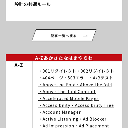
設計の共通ルール
記事一覧へ戻る
A-Z
あ
か
さ
た
な
は
ま
や
ら
わ
A-Z
・301リダイレクト
・302リダイレクト
・404ページ
・503エラー
・A/Bテスト
・Above the Fold
・Above the fold
・Above-the-fold Content
・Accelerated Mobile Pages
・Accessibility
・Accessibility Tree
・Account Manager
・Active Listening
・Ad Blocker
・Ad Impression
・Ad Placement