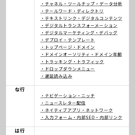
・チャネル
・ツールチップ
・データ分析
・テールワード
・ディレクトリ
・テキストリンク
・デジタルコンテンツ
・デジタルトランスフォーメーション
・デジタルマーケティング
・デバッグ
・デプロイ
・テンプレート
・トップページ
・ドメイン
・ドメインオーソリティ
・ドメイン年齢
・トラッキング
・トラフィック
・ドロップダウンメニュー
・遅延読み込み
な行
・ナビゲーション
・ニッチ
・ニュースレター配信
・ネイティブアプリ
・ネットワーク
・入力フォーム
・内部SEO
・内部リンク
は行