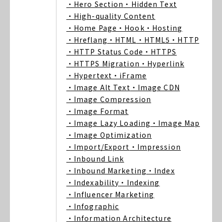
・Hero Section
・Hidden Text
・High-quality Content
・Home Page
・Hook
・Hosting
・Hreflang
・HTML
・HTML5
・HTTP
・HTTP Status Code
・HTTPS
・HTTPS Migration
・Hyperlink
・Hypertext
・iFrame
・Image Alt Text
・Image CDN
・Image Compression
・Image Format
・Image Lazy Loading
・Image Map
・Image Optimization
・Import/Export
・Impression
・Inbound Link
・Inbound Marketing
・Index
・Indexability
・Indexing
・Influencer Marketing
・Infographic
・Information Architecture