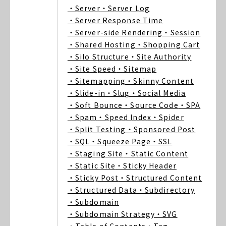
・Server
・Server Log
・Server Response Time
・Server-side Rendering
・Session
・Shared Hosting
・Shopping Cart
・Silo Structure
・Site Authority
・Site Speed
・Sitemap
・Sitemapping
・Skinny Content
・Slide-in
・Slug
・Social Media
・Soft Bounce
・Source Code
・SPA
・Spam
・Speed Index
・Spider
・Split Testing
・Sponsored Post
・SQL
・Squeeze Page
・SSL
・Staging Site
・Static Content
・Static Site
・Sticky Header
・Sticky Post
・Structured Content
・Structured Data
・Subdirectory
・Subdomain
・Subdomain Strategy
・SVG