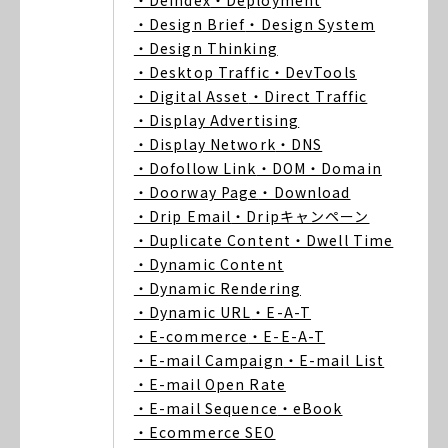
・Deindex
・Deployment
・Design Brief
・Design System
・Design Thinking
・Desktop Traffic
・DevTools
・Digital Asset
・Direct Traffic
・Display Advertising
・Display Network
・DNS
・Dofollow Link
・DOM
・Domain
・Doorway Page
・Download
・Drip Email
・Dripキャンペーン
・Duplicate Content
・Dwell Time
・Dynamic Content
・Dynamic Rendering
・Dynamic URL
・E-A-T
・E-commerce
・E-E-A-T
・E-mail Campaign
・E-mail List
・E-mail Open Rate
・E-mail Sequence
・eBook
・Ecommerce SEO