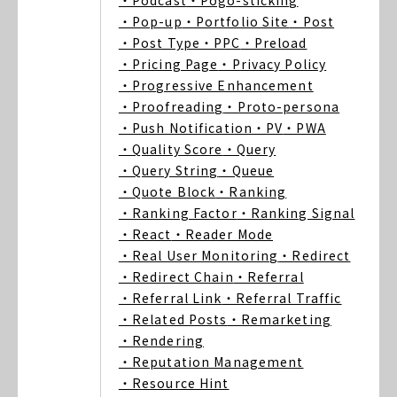
・Podcast
・Pogo-sticking
・Pop-up
・Portfolio Site
・Post
・Post Type
・PPC
・Preload
・Pricing Page
・Privacy Policy
・Progressive Enhancement
・Proofreading
・Proto-persona
・Push Notification
・PV
・PWA
・Quality Score
・Query
・Query String
・Queue
・Quote Block
・Ranking
・Ranking Factor
・Ranking Signal
・React
・Reader Mode
・Real User Monitoring
・Redirect
・Redirect Chain
・Referral
・Referral Link
・Referral Traffic
・Related Posts
・Remarketing
・Rendering
・Reputation Management
・Resource Hint