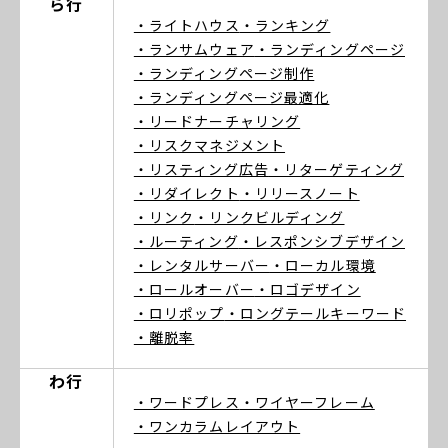
ら行
・ライトハウス
・ランキング
・ランサムウェア
・ランディングページ
・ランディングページ制作
・ランディングページ最適化
・リードナーチャリング
・リスクマネジメント
・リスティング広告
・リターゲティング
・リダイレクト
・リリースノート
・リンク
・リンクビルディング
・ルーティング
・レスポンシブデザイン
・レンタルサーバー
・ローカル環境
・ロールオーバー
・ロゴデザイン
・ロリポップ
・ロングテールキーワード
・離脱率
わ行
・ワードプレス
・ワイヤーフレーム
・ワンカラムレイアウト