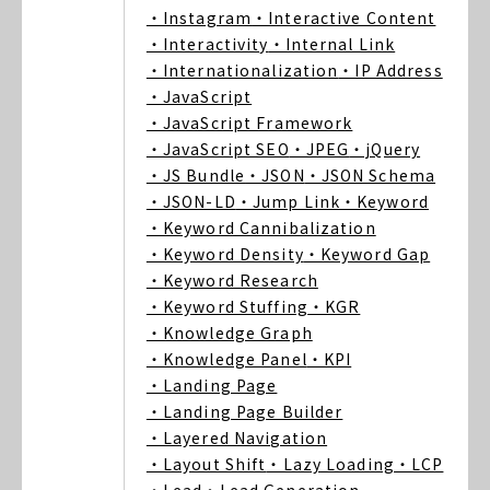
・Instagram
・Interactive Content
・Interactivity
・Internal Link
・Internationalization
・IP Address
・JavaScript
・JavaScript Framework
・JavaScript SEO
・JPEG
・jQuery
・JS Bundle
・JSON
・JSON Schema
・JSON-LD
・Jump Link
・Keyword
・Keyword Cannibalization
・Keyword Density
・Keyword Gap
・Keyword Research
・Keyword Stuffing
・KGR
・Knowledge Graph
・Knowledge Panel
・KPI
・Landing Page
・Landing Page Builder
・Layered Navigation
・Layout Shift
・Lazy Loading
・LCP