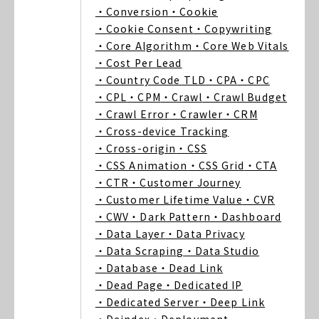
・Conversion
・Cookie
・Cookie Consent
・Copywriting
・Core Algorithm
・Core Web Vitals
・Cost Per Lead
・Country Code TLD
・CPA
・CPC
・CPL
・CPM
・Crawl
・Crawl Budget
・Crawl Error
・Crawler
・CRM
・Cross-device Tracking
・Cross-origin
・CSS
・CSS Animation
・CSS Grid
・CTA
・CTR
・Customer Journey
・Customer Lifetime Value
・CVR
・CWV
・Dark Pattern
・Dashboard
・Data Layer
・Data Privacy
・Data Scraping
・Data Studio
・Database
・Dead Link
・Dead Page
・Dedicated IP
・Dedicated Server
・Deep Link