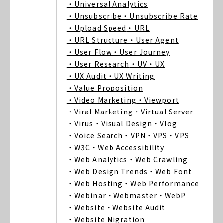
・Universal Analytics
・Unsubscribe
・Unsubscribe Rate
・Upload Speed
・URL
・URL Structure
・User Agent
・User Flow
・User Journey
・User Research
・UV
・UX
・UX Audit
・UX Writing
・Value Proposition
・Video Marketing
・Viewport
・Viral Marketing
・Virtual Server
・Virus
・Visual Design
・Vlog
・Voice Search
・VPN
・VPS
・VPS
・W3C
・Web Accessibility
・Web Analytics
・Web Crawling
・Web Design Trends
・Web Font
・Web Hosting
・Web Performance
・Webinar
・Webmaster
・WebP
・Website
・Website Audit
・Website Migration