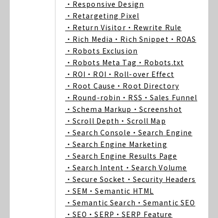
・Responsive Design
・Retargeting Pixel
・Return Visitor
・Rewrite Rule
・Rich Media
・Rich Snippet
・ROAS
・Robots Exclusion
・Robots Meta Tag
・Robots.txt
・ROI
・ROI
・Roll-over Effect
・Root Cause
・Root Directory
・Round-robin
・RSS
・Sales Funnel
・Schema Markup
・Screenshot
・Scroll Depth
・Scroll Map
・Search Console
・Search Engine
・Search Engine Marketing
・Search Engine Results Page
・Search Intent
・Search Volume
・Secure Socket
・Security Headers
・SEM
・Semantic HTML
・Semantic Search
・Semantic SEO
・SEO
・SERP
・SERP Feature