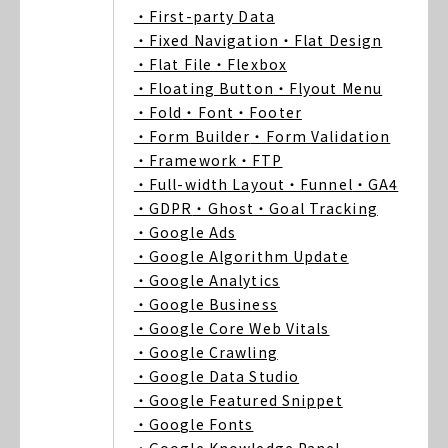
・First-party Data
・Fixed Navigation
・Flat Design
・Flat File
・Flexbox
・Floating Button
・Flyout Menu
・Fold
・Font
・Footer
・Form Builder
・Form Validation
・Framework
・FTP
・Full-width Layout
・Funnel
・GA4
・GDPR
・Ghost
・Goal Tracking
・Google Ads
・Google Algorithm Update
・Google Analytics
・Google Business
・Google Core Web Vitals
・Google Crawling
・Google Data Studio
・Google Featured Snippet
・Google Fonts