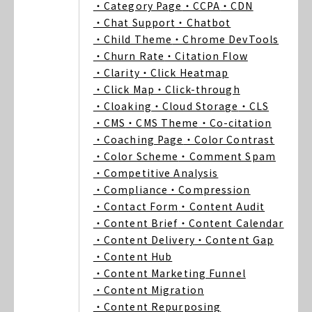
・Category Page
・CCPA
・CDN
・Chat Support
・Chatbot
・Child Theme
・Chrome DevTools
・Churn Rate
・Citation Flow
・Clarity
・Click Heatmap
・Click Map
・Click-through
・Cloaking
・Cloud Storage
・CLS
・CMS
・CMS Theme
・Co-citation
・Coaching Page
・Color Contrast
・Color Scheme
・Comment Spam
・Competitive Analysis
・Compliance
・Compression
・Contact Form
・Content Audit
・Content Brief
・Content Calendar
・Content Delivery
・Content Gap
・Content Hub
・Content Marketing Funnel
・Content Migration
・Content Repurposing