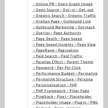
・Online PR
・Open Graph Image
・Open Source
・Opt-in
・Opt-out
・Organic Search
・Organic Traffic
・Orphan Page
・Outbound Link
・Outbound Marketing
・Outreach
・Overlay
・Page Authority
・Page Depth
・Page Speed
・Page Speed Insights
・Page View
・PageRank
・Pagination
・Paid Search
・Paid Traffic
・Parallax Effect
・Parent Theme
・Password
・Pay Per Click
・Performance Budget
・Permalink
・Permalink Structure
・Persona
・Personalization
・PHP
・PHP Framework
・Pillar Page
・Pingback
・Pixel
・Placeholder
・Placeholder Image
・Plugin
・PNG