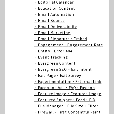
・Editorial Calendar
・Education Content
・Email Automation
・Email Bounce
・Email Deliverability
・Email Marketing
・Email Signature
・Embed
・Engagement
・Engagement Rate
・Entity
・Error 404
・Event Tracking
・Evergreen Content
・Evergreen SEO
・Exit Intent
・Exit Page
・Exit Survey
・Experimentation
・External Link
・Facebook Ads
・FAQ
・Favicon
・Feature Image
・Featured Image
・Featured Snippet
・Feed
・FID
・File Manager
・File Size
・Filter
・Firewall
・First Contentful Paint