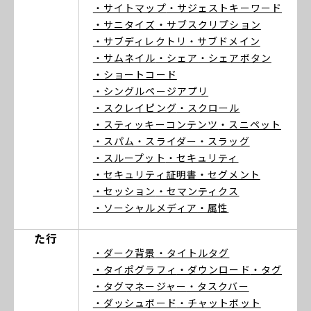
・サイトマップ
・サジェストキーワード
・サニタイズ
・サブスクリプション
・サブディレクトリ
・サブドメイン
・サムネイル
・シェア
・シェアボタン
・ショートコード
・シングルページアプリ
・スクレイピング
・スクロール
・スティッキーコンテンツ
・スニペット
・スパム
・スライダー
・スラッグ
・スループット
・セキュリティ
・セキュリティ証明書
・セグメント
・セッション
・セマンティクス
・ソーシャルメディア
・属性
た行
・ダーク背景
・タイトルタグ
・タイポグラフィ
・ダウンロード
・タグ
・タグマネージャー
・タスクバー
・ダッシュボード
・チャットボット