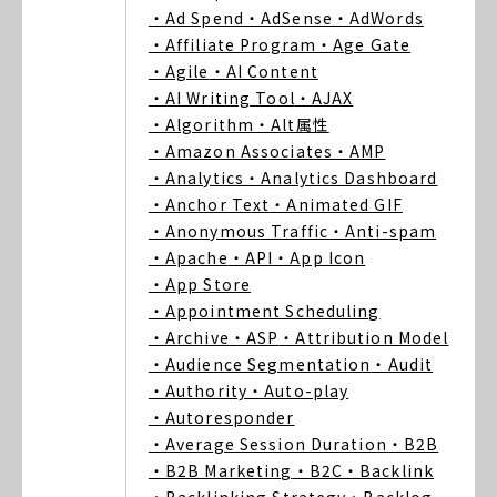
・Ad Spend
・AdSense
・AdWords
・Affiliate Program
・Age Gate
・Agile
・AI Content
・AI Writing Tool
・AJAX
・Algorithm
・Alt属性
・Amazon Associates
・AMP
・Analytics
・Analytics Dashboard
・Anchor Text
・Animated GIF
・Anonymous Traffic
・Anti-spam
・Apache
・API
・App Icon
・App Store
・Appointment Scheduling
・Archive
・ASP
・Attribution Model
・Audience Segmentation
・Audit
・Authority
・Auto-play
・Autoresponder
・Average Session Duration
・B2B
・B2B Marketing
・B2C
・Backlink