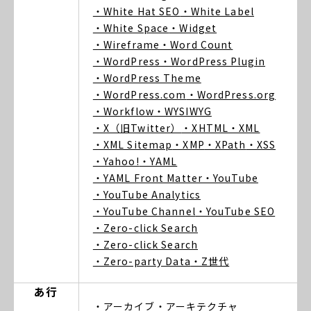
・White Hat SEO
・White Label
・White Space
・Widget
・Wireframe
・Word Count
・WordPress
・WordPress Plugin
・WordPress Theme
・WordPress.com
・WordPress.org
・Workflow
・WYSIWYG
・X（旧Twitter）
・XHTML
・XML
・XML Sitemap
・XMP
・XPath
・XSS
・Yahoo!
・YAML
・YAML Front Matter
・YouTube
・YouTube Analytics
・YouTube Channel
・YouTube SEO
・Zero-click Search
・Zero-click Search
・Zero-party Data
・Z世代
あ行
・アーカイブ
・アーキテクチャ