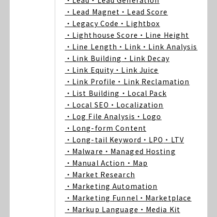
・Lead
・Lead Generation
・Lead Magnet
・Lead Score
・Legacy Code
・Lightbox
・Lighthouse Score
・Line Height
・Line Length
・Link
・Link Analysis
・Link Building
・Link Decay
・Link Equity
・Link Juice
・Link Profile
・Link Reclamation
・List Building
・Local Pack
・Local SEO
・Localization
・Log File Analysis
・Logo
・Long-form Content
・Long-tail Keyword
・LPO
・LTV
・Malware
・Managed Hosting
・Manual Action
・Map
・Market Research
・Marketing Automation
・Marketing Funnel
・Marketplace
・Markup Language
・Media Kit