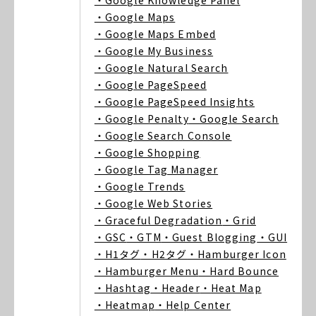
・Google Knowledge Panel
・Google Maps
・Google Maps Embed
・Google My Business
・Google Natural Search
・Google PageSpeed
・Google PageSpeed Insights
・Google Penalty
・Google Search
・Google Search Console
・Google Shopping
・Google Tag Manager
・Google Trends
・Google Web Stories
・Graceful Degradation
・Grid
・GSC
・GTM
・Guest Blogging
・GUI
・H1タグ
・H2タグ
・Hamburger Icon
・Hamburger Menu
・Hard Bounce
・Hashtag
・Header
・Heat Map
・Heatmap
・Help Center