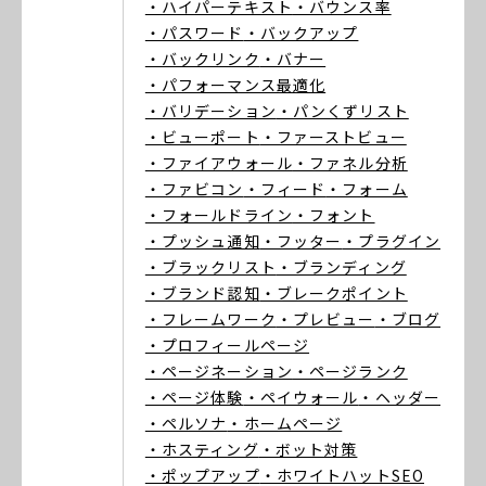
・ハイパーテキスト
・バウンス率
・パスワード
・バックアップ
・バックリンク
・バナー
・パフォーマンス最適化
・バリデーション
・パンくずリスト
・ビューポート
・ファーストビュー
・ファイアウォール
・ファネル分析
・ファビコン
・フィード
・フォーム
・フォールドライン
・フォント
・プッシュ通知
・フッター
・プラグイン
・ブラックリスト
・ブランディング
・ブランド認知
・ブレークポイント
・フレームワーク
・プレビュー
・ブログ
・プロフィールページ
・ページネーション
・ページランク
・ページ体験
・ペイウォール
・ヘッダー
・ペルソナ
・ホームページ
・ホスティング
・ボット対策
・ポップアップ
・ホワイトハットSEO