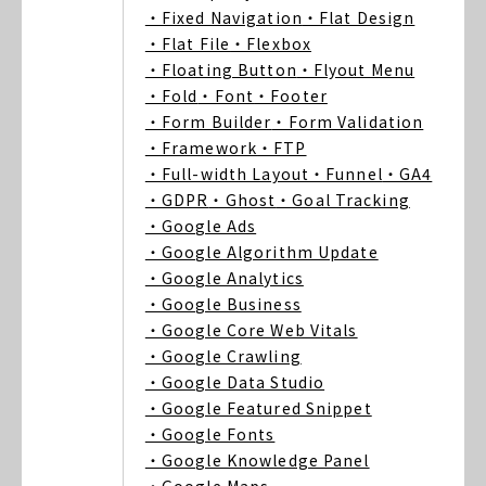
・Fixed Navigation
・Flat Design
・Flat File
・Flexbox
・Floating Button
・Flyout Menu
・Fold
・Font
・Footer
・Form Builder
・Form Validation
・Framework
・FTP
・Full-width Layout
・Funnel
・GA4
・GDPR
・Ghost
・Goal Tracking
・Google Ads
・Google Algorithm Update
・Google Analytics
・Google Business
・Google Core Web Vitals
・Google Crawling
・Google Data Studio
・Google Featured Snippet
・Google Fonts
・Google Knowledge Panel