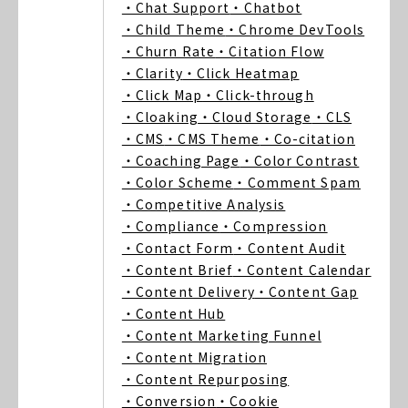
・Chat Support
・Chatbot
・Child Theme
・Chrome DevTools
・Churn Rate
・Citation Flow
・Clarity
・Click Heatmap
・Click Map
・Click-through
・Cloaking
・Cloud Storage
・CLS
・CMS
・CMS Theme
・Co-citation
・Coaching Page
・Color Contrast
・Color Scheme
・Comment Spam
・Competitive Analysis
・Compliance
・Compression
・Contact Form
・Content Audit
・Content Brief
・Content Calendar
・Content Delivery
・Content Gap
・Content Hub
・Content Marketing Funnel
・Content Migration
・Content Repurposing
・Conversion
・Cookie