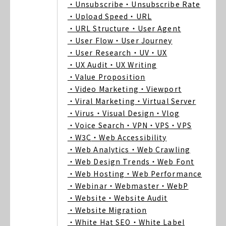
・Unsubscribe
・Unsubscribe Rate
・Upload Speed
・URL
・URL Structure
・User Agent
・User Flow
・User Journey
・User Research
・UV
・UX
・UX Audit
・UX Writing
・Value Proposition
・Video Marketing
・Viewport
・Viral Marketing
・Virtual Server
・Virus
・Visual Design
・Vlog
・Voice Search
・VPN
・VPS
・VPS
・W3C
・Web Accessibility
・Web Analytics
・Web Crawling
・Web Design Trends
・Web Font
・Web Hosting
・Web Performance
・Webinar
・Webmaster
・WebP
・Website
・Website Audit
・Website Migration
・White Hat SEO
・White Label