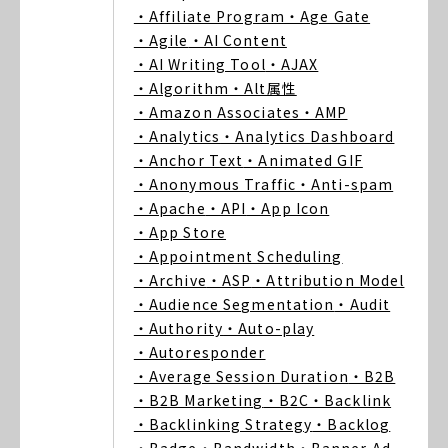
・Affiliate Program
・Age Gate
・Agile
・AI Content
・AI Writing Tool
・AJAX
・Algorithm
・Alt属性
・Amazon Associates
・AMP
・Analytics
・Analytics Dashboard
・Anchor Text
・Animated GIF
・Anonymous Traffic
・Anti-spam
・Apache
・API
・App Icon
・App Store
・Appointment Scheduling
・Archive
・ASP
・Attribution Model
・Audience Segmentation
・Audit
・Authority
・Auto-play
・Autoresponder
・Average Session Duration
・B2B
・B2B Marketing
・B2C
・Backlink
・Backlinking Strategy
・Backlog