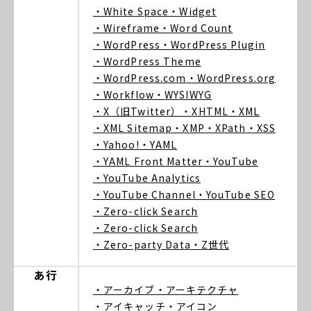
・White Space
・Widget
・Wireframe
・Word Count
・WordPress
・WordPress Plugin
・WordPress Theme
・WordPress.com
・WordPress.org
・Workflow
・WYSIWYG
・X（旧Twitter）
・XHTML
・XML
・XML Sitemap
・XMP
・XPath
・XSS
・Yahoo!
・YAML
・YAML Front Matter
・YouTube
・YouTube Analytics
・YouTube Channel
・YouTube SEO
・Zero-click Search
・Zero-click Search
・Zero-party Data
・Z世代
あ行
・アーカイブ
・アーキテクチャ
・アイキャッチ
・アイコン