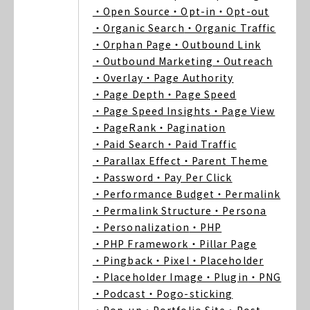
・Open Source
・Opt-in
・Opt-out
・Organic Search
・Organic Traffic
・Orphan Page
・Outbound Link
・Outbound Marketing
・Outreach
・Overlay
・Page Authority
・Page Depth
・Page Speed
・Page Speed Insights
・Page View
・PageRank
・Pagination
・Paid Search
・Paid Traffic
・Parallax Effect
・Parent Theme
・Password
・Pay Per Click
・Performance Budget
・Permalink
・Permalink Structure
・Persona
・Personalization
・PHP
・PHP Framework
・Pillar Page
・Pingback
・Pixel
・Placeholder
・Placeholder Image
・Plugin
・PNG
・Podcast
・Pogo-sticking