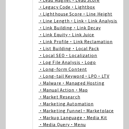
・Lead Magnet
・Lead Score
・Legacy Code
・Lightbox
・Lighthouse Score
・Line Height
・Line Length
・Link
・Link Analysis
・Link Building
・Link Decay
・Link Equity
・Link Juice
・Link Profile
・Link Reclamation
・List Building
・Local Pack
・Local SEO
・Localization
・Log File Analysis
・Logo
・Long-form Content
・Long-tail Keyword
・LPO
・LTV
・Malware
・Managed Hosting
・Manual Action
・Map
・Market Research
・Marketing Automation
・Marketing Funnel
・Marketplace
・Markup Language
・Media Kit
・Media Query
・Menu