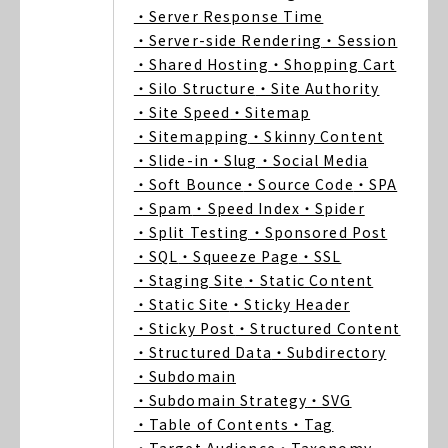
・Server Response Time
・Server-side Rendering
・Session
・Shared Hosting
・Shopping Cart
・Silo Structure
・Site Authority
・Site Speed
・Sitemap
・Sitemapping
・Skinny Content
・Slide-in
・Slug
・Social Media
・Soft Bounce
・Source Code
・SPA
・Spam
・Speed Index
・Spider
・Split Testing
・Sponsored Post
・SQL
・Squeeze Page
・SSL
・Staging Site
・Static Content
・Static Site
・Sticky Header
・Sticky Post
・Structured Content
・Structured Data
・Subdirectory
・Subdomain
・Subdomain Strategy
・SVG
・Table of Contents
・Tag