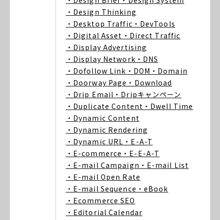
・Design Brief
・Design System
・Design Thinking
・Desktop Traffic
・DevTools
・Digital Asset
・Direct Traffic
・Display Advertising
・Display Network
・DNS
・Dofollow Link
・DOM
・Domain
・Doorway Page
・Download
・Drip Email
・Dripキャンペーン
・Duplicate Content
・Dwell Time
・Dynamic Content
・Dynamic Rendering
・Dynamic URL
・E-A-T
・E-commerce
・E-E-A-T
・E-mail Campaign
・E-mail List
・E-mail Open Rate
・E-mail Sequence
・eBook
・Ecommerce SEO
・Editorial Calendar