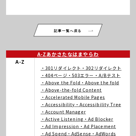
記事一覧へ戻る
A-Z
あ
か
さ
た
な
は
ま
や
ら
わ
A-Z
・301リダイレクト
・302リダイレクト
・404ページ
・503エラー
・A/Bテスト
・Above the Fold
・Above the fold
・Above-the-fold Content
・Accelerated Mobile Pages
・Accessibility
・Accessibility Tree
・Account Manager
・Active Listening
・Ad Blocker
・Ad Impression
・Ad Placement
・Ad Spend
・AdSense
・AdWords