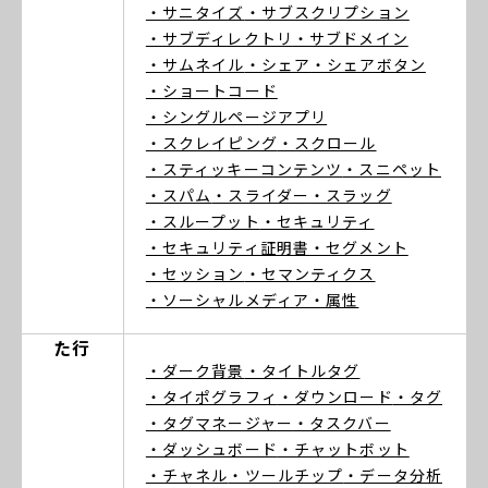
・サニタイズ
・サブスクリプション
・サブディレクトリ
・サブドメイン
・サムネイル
・シェア
・シェアボタン
・ショートコード
・シングルページアプリ
・スクレイピング
・スクロール
・スティッキーコンテンツ
・スニペット
・スパム
・スライダー
・スラッグ
・スループット
・セキュリティ
・セキュリティ証明書
・セグメント
・セッション
・セマンティクス
・ソーシャルメディア
・属性
た行
・ダーク背景
・タイトルタグ
・タイポグラフィ
・ダウンロード
・タグ
・タグマネージャー
・タスクバー
・ダッシュボード
・チャットボット
・チャネル
・ツールチップ
・データ分析