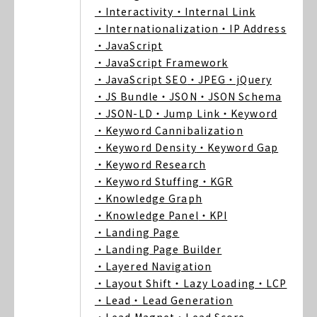
・Interactivity
・Internal Link
・Internationalization
・IP Address
・JavaScript
・JavaScript Framework
・JavaScript SEO
・JPEG
・jQuery
・JS Bundle
・JSON
・JSON Schema
・JSON-LD
・Jump Link
・Keyword
・Keyword Cannibalization
・Keyword Density
・Keyword Gap
・Keyword Research
・Keyword Stuffing
・KGR
・Knowledge Graph
・Knowledge Panel
・KPI
・Landing Page
・Landing Page Builder
・Layered Navigation
・Layout Shift
・Lazy Loading
・LCP
・Lead
・Lead Generation