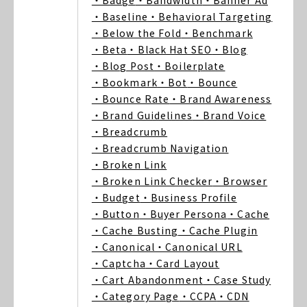
・Badge
・Bandwidth
・Banner Ad
・Baseline
・Behavioral Targeting
・Below the Fold
・Benchmark
・Beta
・Black Hat SEO
・Blog
・Blog Post
・Boilerplate
・Bookmark
・Bot
・Bounce
・Bounce Rate
・Brand Awareness
・Brand Guidelines
・Brand Voice
・Breadcrumb
・Breadcrumb Navigation
・Broken Link
・Broken Link Checker
・Browser
・Budget
・Business Profile
・Button
・Buyer Persona
・Cache
・Cache Busting
・Cache Plugin
・Canonical
・Canonical URL
・Captcha
・Card Layout
・Cart Abandonment
・Case Study
・Category Page
・CCPA
・CDN