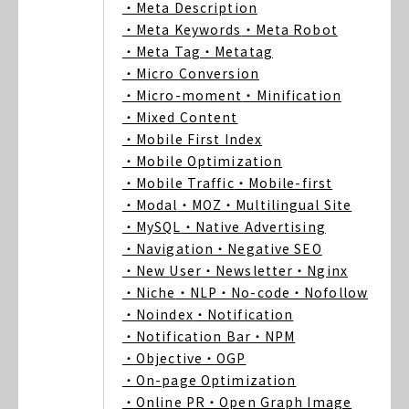
・Meta Description
・Meta Keywords
・Meta Robot
・Meta Tag
・Metatag
・Micro Conversion
・Micro-moment
・Minification
・Mixed Content
・Mobile First Index
・Mobile Optimization
・Mobile Traffic
・Mobile-first
・Modal
・MOZ
・Multilingual Site
・MySQL
・Native Advertising
・Navigation
・Negative SEO
・New User
・Newsletter
・Nginx
・Niche
・NLP
・No-code
・Nofollow
・Noindex
・Notification
・Notification Bar
・NPM
・Objective
・OGP
・On-page Optimization
・Online PR
・Open Graph Image