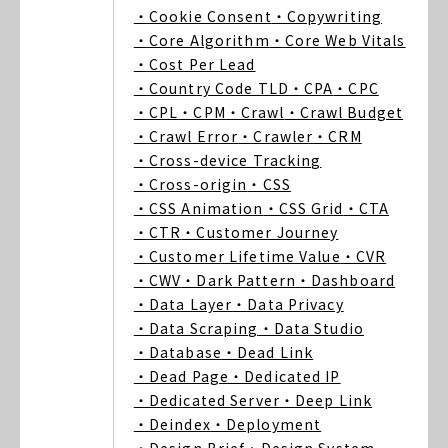
・Cookie Consent
・Copywriting
・Core Algorithm
・Core Web Vitals
・Cost Per Lead
・Country Code TLD
・CPA
・CPC
・CPL
・CPM
・Crawl
・Crawl Budget
・Crawl Error
・Crawler
・CRM
・Cross-device Tracking
・Cross-origin
・CSS
・CSS Animation
・CSS Grid
・CTA
・CTR
・Customer Journey
・Customer Lifetime Value
・CVR
・CWV
・Dark Pattern
・Dashboard
・Data Layer
・Data Privacy
・Data Scraping
・Data Studio
・Database
・Dead Link
・Dead Page
・Dedicated IP
・Dedicated Server
・Deep Link
・Deindex
・Deployment