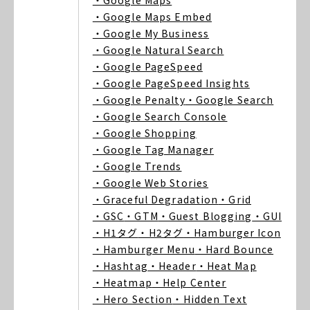
・Google Maps
・Google Maps Embed
・Google My Business
・Google Natural Search
・Google PageSpeed
・Google PageSpeed Insights
・Google Penalty
・Google Search
・Google Search Console
・Google Shopping
・Google Tag Manager
・Google Trends
・Google Web Stories
・Graceful Degradation
・Grid
・GSC
・GTM
・Guest Blogging
・GUI
・H1タグ
・H2タグ
・Hamburger Icon
・Hamburger Menu
・Hard Bounce
・Hashtag
・Header
・Heat Map
・Heatmap
・Help Center
・Hero Section
・Hidden Text