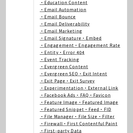
・Education Content
・Email Automation
・Email Bounce
・Email Deliverability
・Email Marketing
・Email Signature
・Embed
・Engagement
・Engagement Rate
・Entity
・Error 404
・Event Tracking
・Evergreen Content
・Evergreen SEO
・Exit Intent
・Exit Page
・Exit Survey
・Experimentation
・External Link
・Facebook Ads
・FAQ
・Favicon
・Feature Image
・Featured Image
・Featured Snippet
・Feed
・FID
・File Manager
・File Size
・Filter
・Firewall
・First Contentful Paint
・First-party Data