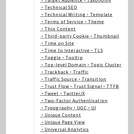
・Target Audience
・Taxonomy
・Technical SEO
・Technical Writing
・Template
・Terms of Service
・Theme
・Thin Content
・Third-party Cookie
・Thumbnail
・Time on Site
・Time to Interactive
・TLS
・Toggle
・Tooltip
・Top-level Domain
・Topic Cluster
・Trackback
・Traffic
・Traffic Source
・Transition
・Trust Flow
・Trust Signal
・TTFB
・Tweet
・Twitter/X
・Two-Factor Authentication
・Typography
・UGC
・UI
・Unique Content
・Unique Page View
・Universal Analytics