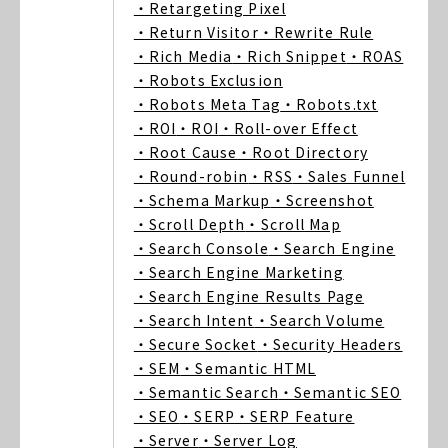
・Retargeting Pixel
・Return Visitor
・Rewrite Rule
・Rich Media
・Rich Snippet
・ROAS
・Robots Exclusion
・Robots Meta Tag
・Robots.txt
・ROI
・ROI
・Roll-over Effect
・Root Cause
・Root Directory
・Round-robin
・RSS
・Sales Funnel
・Schema Markup
・Screenshot
・Scroll Depth
・Scroll Map
・Search Console
・Search Engine
・Search Engine Marketing
・Search Engine Results Page
・Search Intent
・Search Volume
・Secure Socket
・Security Headers
・SEM
・Semantic HTML
・Semantic Search
・Semantic SEO
・SEO
・SERP
・SERP Feature
・Server
・Server Log