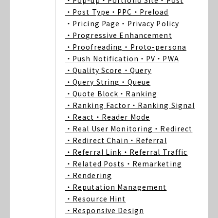
・Pop-up
・Portfolio Site
・Post
・Post Type
・PPC
・Preload
・Pricing Page
・Privacy Policy
・Progressive Enhancement
・Proofreading
・Proto-persona
・Push Notification
・PV
・PWA
・Quality Score
・Query
・Query String
・Queue
・Quote Block
・Ranking
・Ranking Factor
・Ranking Signal
・React
・Reader Mode
・Real User Monitoring
・Redirect
・Redirect Chain
・Referral
・Referral Link
・Referral Traffic
・Related Posts
・Remarketing
・Rendering
・Reputation Management
・Resource Hint
・Responsive Design