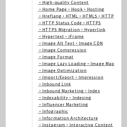
・High-quality Content
・Home Page
・Hook
・Hosting
・Hreflang
・HTML
・HTML5
・HTTP
・HTTP Status Code
・HTTPS
・HTTPS Migration
・Hyperlink
・Hypertext
・iFrame
・Image Alt Text
・Image CDN
・Image Compression
・Image Format
・Image Lazy Loading
・Image Map
・Image Optimization
・Import/Export
・Impression
・Inbound Link
・Inbound Marketing
・Index
・Indexability
・Indexing
・Influencer Marketing
・Infographic
・Information Architecture
・Instagram
・Interactive Content