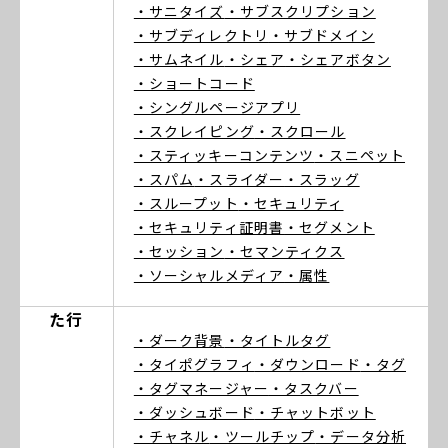
・サニタイズ
・サブスクリプション
・サブディレクトリ
・サブドメイン
・サムネイル
・シェア
・シェアボタン
・ショートコード
・シングルページアプリ
・スクレイピング
・スクロール
・スティッキーコンテンツ
・スニペット
・スパム
・スライダー
・スラッグ
・スループット
・セキュリティ
・セキュリティ証明書
・セグメント
・セッション
・セマンティクス
・ソーシャルメディア
・属性
た行
・ダーク背景
・タイトルタグ
・タイポグラフィ
・ダウンロード
・タグ
・タグマネージャー
・タスクバー
・ダッシュボード
・チャットボット
・チャネル
・ツールチップ
・データ分析