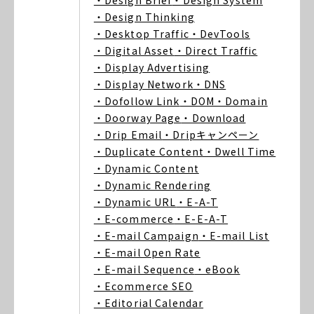
・Design Brief
・Design System
・Design Thinking
・Desktop Traffic
・DevTools
・Digital Asset
・Direct Traffic
・Display Advertising
・Display Network
・DNS
・Dofollow Link
・DOM
・Domain
・Doorway Page
・Download
・Drip Email
・Dripキャンペーン
・Duplicate Content
・Dwell Time
・Dynamic Content
・Dynamic Rendering
・Dynamic URL
・E-A-T
・E-commerce
・E-E-A-T
・E-mail Campaign
・E-mail List
・E-mail Open Rate
・E-mail Sequence
・eBook
・Ecommerce SEO
・Editorial Calendar