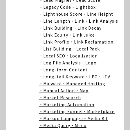
・Lead Magnet
・Lead Score
・Legacy Code
・Lightbox
・Lighthouse Score
・Line Height
・Line Length
・Link
・Link Analysis
・Link Building
・Link Decay
・Link Equity
・Link Juice
・Link Profile
・Link Reclamation
・List Building
・Local Pack
・Local SEO
・Localization
・Log File Analysis
・Logo
・Long-form Content
・Long-tail Keyword
・LPO
・LTV
・Malware
・Managed Hosting
・Manual Action
・Map
・Market Research
・Marketing Automation
・Marketing Funnel
・Marketplace
・Markup Language
・Media Kit
・Media Query
・Menu