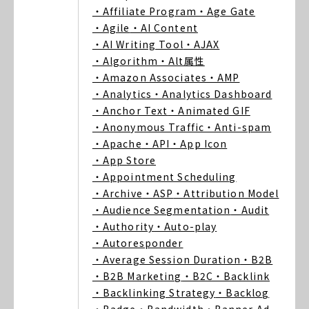
・Affiliate Program
・Age Gate
・Agile
・AI Content
・AI Writing Tool
・AJAX
・Algorithm
・Alt属性
・Amazon Associates
・AMP
・Analytics
・Analytics Dashboard
・Anchor Text
・Animated GIF
・Anonymous Traffic
・Anti-spam
・Apache
・API
・App Icon
・App Store
・Appointment Scheduling
・Archive
・ASP
・Attribution Model
・Audience Segmentation
・Audit
・Authority
・Auto-play
・Autoresponder
・Average Session Duration
・B2B
・B2B Marketing
・B2C
・Backlink
・Backlinking Strategy
・Backlog