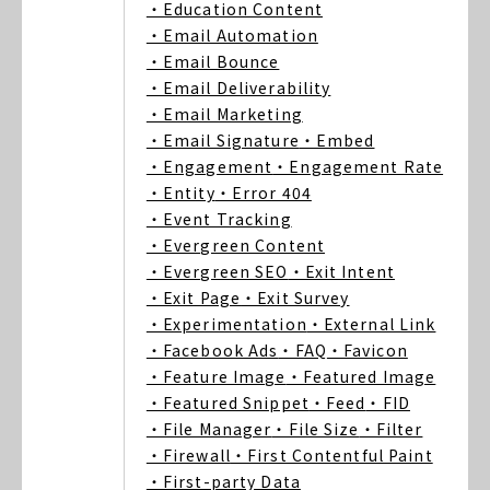
・Education Content
・Email Automation
・Email Bounce
・Email Deliverability
・Email Marketing
・Email Signature
・Embed
・Engagement
・Engagement Rate
・Entity
・Error 404
・Event Tracking
・Evergreen Content
・Evergreen SEO
・Exit Intent
・Exit Page
・Exit Survey
・Experimentation
・External Link
・Facebook Ads
・FAQ
・Favicon
・Feature Image
・Featured Image
・Featured Snippet
・Feed
・FID
・File Manager
・File Size
・Filter
・Firewall
・First Contentful Paint
・First-party Data