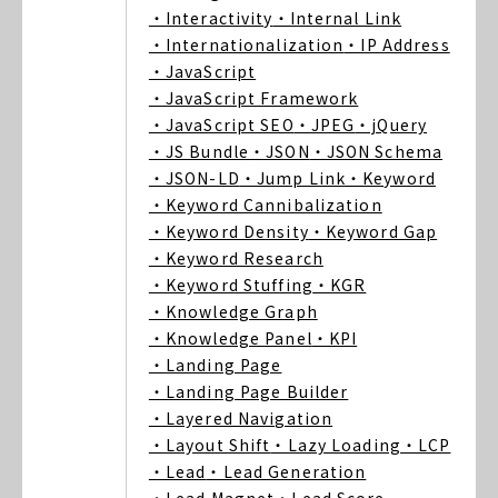
・Interactivity
・Internal Link
・Internationalization
・IP Address
・JavaScript
・JavaScript Framework
・JavaScript SEO
・JPEG
・jQuery
・JS Bundle
・JSON
・JSON Schema
・JSON-LD
・Jump Link
・Keyword
・Keyword Cannibalization
・Keyword Density
・Keyword Gap
・Keyword Research
・Keyword Stuffing
・KGR
・Knowledge Graph
・Knowledge Panel
・KPI
・Landing Page
・Landing Page Builder
・Layered Navigation
・Layout Shift
・Lazy Loading
・LCP
・Lead
・Lead Generation