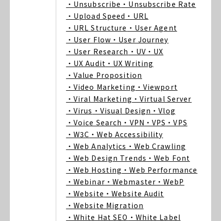
・Unsubscribe
・Unsubscribe Rate
・Upload Speed
・URL
・URL Structure
・User Agent
・User Flow
・User Journey
・User Research
・UV
・UX
・UX Audit
・UX Writing
・Value Proposition
・Video Marketing
・Viewport
・Viral Marketing
・Virtual Server
・Virus
・Visual Design
・Vlog
・Voice Search
・VPN
・VPS
・VPS
・W3C
・Web Accessibility
・Web Analytics
・Web Crawling
・Web Design Trends
・Web Font
・Web Hosting
・Web Performance
・Webinar
・Webmaster
・WebP
・Website
・Website Audit
・Website Migration
・White Hat SEO
・White Label