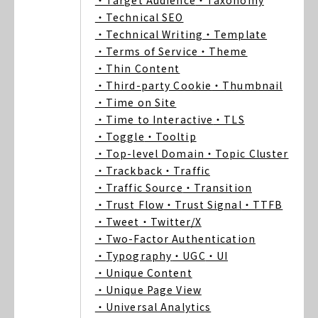
・Target Audience
・Taxonomy
・Technical SEO
・Technical Writing
・Template
・Terms of Service
・Theme
・Thin Content
・Third-party Cookie
・Thumbnail
・Time on Site
・Time to Interactive
・TLS
・Toggle
・Tooltip
・Top-level Domain
・Topic Cluster
・Trackback
・Traffic
・Traffic Source
・Transition
・Trust Flow
・Trust Signal
・TTFB
・Tweet
・Twitter/X
・Two-Factor Authentication
・Typography
・UGC
・UI
・Unique Content
・Unique Page View
・Universal Analytics