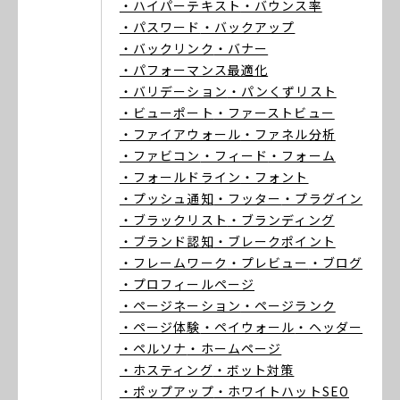
・ハイパーテキスト
・バウンス率
・パスワード
・バックアップ
・バックリンク
・バナー
・パフォーマンス最適化
・バリデーション
・パンくずリスト
・ビューポート
・ファーストビュー
・ファイアウォール
・ファネル分析
・ファビコン
・フィード
・フォーム
・フォールドライン
・フォント
・プッシュ通知
・フッター
・プラグイン
・ブラックリスト
・ブランディング
・ブランド認知
・ブレークポイント
・フレームワーク
・プレビュー
・ブログ
・プロフィールページ
・ページネーション
・ページランク
・ページ体験
・ペイウォール
・ヘッダー
・ペルソナ
・ホームページ
・ホスティング
・ボット対策
・ポップアップ
・ホワイトハットSEO