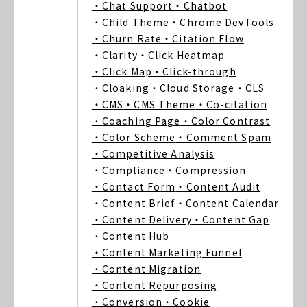
・Chat Support
・Chatbot
・Child Theme
・Chrome DevTools
・Churn Rate
・Citation Flow
・Clarity
・Click Heatmap
・Click Map
・Click-through
・Cloaking
・Cloud Storage
・CLS
・CMS
・CMS Theme
・Co-citation
・Coaching Page
・Color Contrast
・Color Scheme
・Comment Spam
・Competitive Analysis
・Compliance
・Compression
・Contact Form
・Content Audit
・Content Brief
・Content Calendar
・Content Delivery
・Content Gap
・Content Hub
・Content Marketing Funnel
・Content Migration
・Content Repurposing
・Conversion
・Cookie