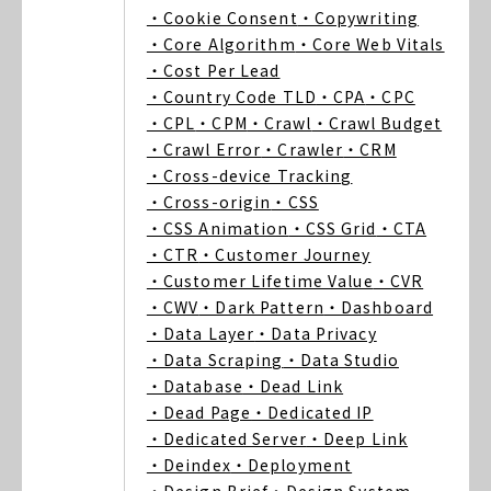
・Cookie Consent
・Copywriting
・Core Algorithm
・Core Web Vitals
・Cost Per Lead
・Country Code TLD
・CPA
・CPC
・CPL
・CPM
・Crawl
・Crawl Budget
・Crawl Error
・Crawler
・CRM
・Cross-device Tracking
・Cross-origin
・CSS
・CSS Animation
・CSS Grid
・CTA
・CTR
・Customer Journey
・Customer Lifetime Value
・CVR
・CWV
・Dark Pattern
・Dashboard
・Data Layer
・Data Privacy
・Data Scraping
・Data Studio
・Database
・Dead Link
・Dead Page
・Dedicated IP
・Dedicated Server
・Deep Link
・Deindex
・Deployment