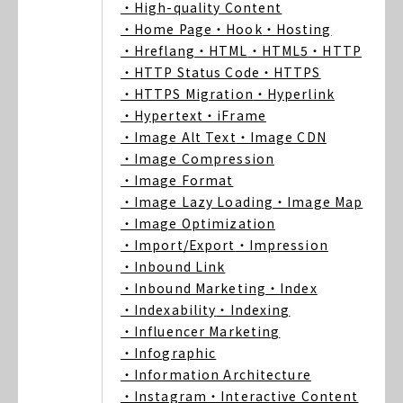
・High-quality Content
・Home Page
・Hook
・Hosting
・Hreflang
・HTML
・HTML5
・HTTP
・HTTP Status Code
・HTTPS
・HTTPS Migration
・Hyperlink
・Hypertext
・iFrame
・Image Alt Text
・Image CDN
・Image Compression
・Image Format
・Image Lazy Loading
・Image Map
・Image Optimization
・Import/Export
・Impression
・Inbound Link
・Inbound Marketing
・Index
・Indexability
・Indexing
・Influencer Marketing
・Infographic
・Information Architecture
・Instagram
・Interactive Content