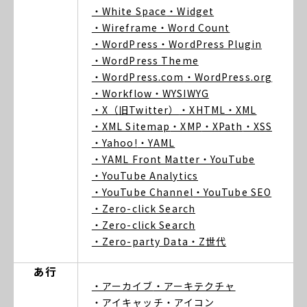
・White Space
・Widget
・Wireframe
・Word Count
・WordPress
・WordPress Plugin
・WordPress Theme
・WordPress.com
・WordPress.org
・Workflow
・WYSIWYG
・X（旧Twitter）
・XHTML
・XML
・XML Sitemap
・XMP
・XPath
・XSS
・Yahoo!
・YAML
・YAML Front Matter
・YouTube
・YouTube Analytics
・YouTube Channel
・YouTube SEO
・Zero-click Search
・Zero-click Search
・Zero-party Data
・Z世代
あ行
・アーカイブ
・アーキテクチャ
・アイキャッチ
・アイコン