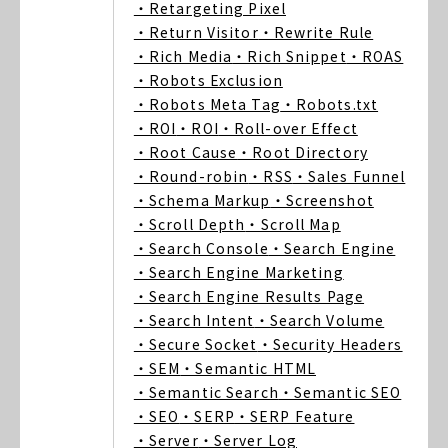
・Retargeting Pixel
・Return Visitor
・Rewrite Rule
・Rich Media
・Rich Snippet
・ROAS
・Robots Exclusion
・Robots Meta Tag
・Robots.txt
・ROI
・ROI
・Roll-over Effect
・Root Cause
・Root Directory
・Round-robin
・RSS
・Sales Funnel
・Schema Markup
・Screenshot
・Scroll Depth
・Scroll Map
・Search Console
・Search Engine
・Search Engine Marketing
・Search Engine Results Page
・Search Intent
・Search Volume
・Secure Socket
・Security Headers
・SEM
・Semantic HTML
・Semantic Search
・Semantic SEO
・SEO
・SERP
・SERP Feature
・Server
・Server Log