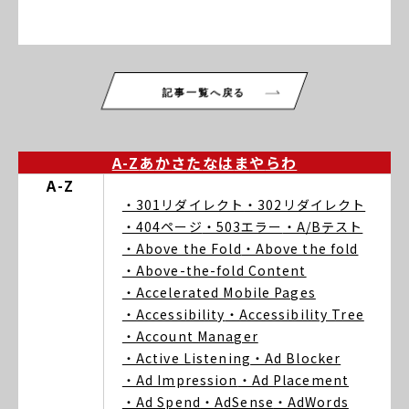
記事一覧へ戻る
A-Z
あ
か
さ
た
な
は
ま
や
ら
わ
A-Z
・301リダイレクト
・302リダイレクト
・404ページ
・503エラー
・A/Bテスト
・Above the Fold
・Above the fold
・Above-the-fold Content
・Accelerated Mobile Pages
・Accessibility
・Accessibility Tree
・Account Manager
・Active Listening
・Ad Blocker
・Ad Impression
・Ad Placement
・Ad Spend
・AdSense
・AdWords