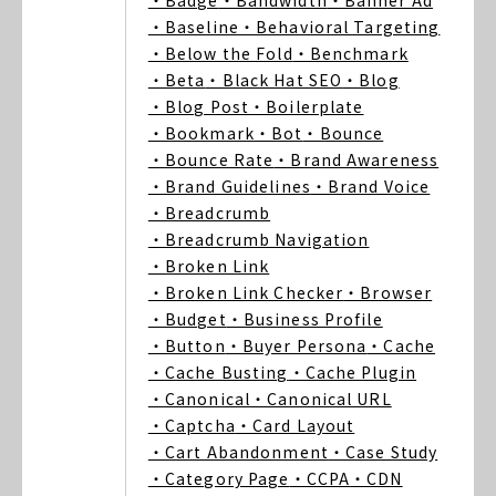
・Badge
・Bandwidth
・Banner Ad
・Baseline
・Behavioral Targeting
・Below the Fold
・Benchmark
・Beta
・Black Hat SEO
・Blog
・Blog Post
・Boilerplate
・Bookmark
・Bot
・Bounce
・Bounce Rate
・Brand Awareness
・Brand Guidelines
・Brand Voice
・Breadcrumb
・Breadcrumb Navigation
・Broken Link
・Broken Link Checker
・Browser
・Budget
・Business Profile
・Button
・Buyer Persona
・Cache
・Cache Busting
・Cache Plugin
・Canonical
・Canonical URL
・Captcha
・Card Layout
・Cart Abandonment
・Case Study
・Category Page
・CCPA
・CDN