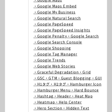
・Google Maps
・Google Maps Embed
・Google My Business
・Google Natural Search
・Google PageSpeed
・Google PageSpeed Insights
・Google Penalty
・Google Search
・Google Search Console
・Google Shopping
・Google Tag Manager
・Google Trends
・Google Web Stories
・Graceful Degradation
・Grid
・GSC
・GTM
・Guest Blogging
・GUI
・H1タグ
・H2タグ
・Hamburger Icon
・Hamburger Menu
・Hard Bounce
・Hashtag
・Header
・Heat Map
・Heatmap
・Help Center
・Hero Section
・Hidden Text