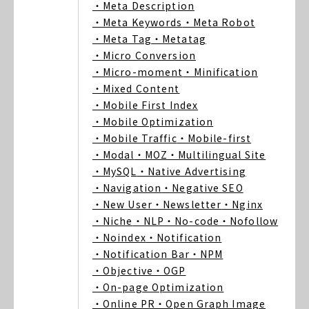
・Meta Description
・Meta Keywords
・Meta Robot
・Meta Tag
・Metatag
・Micro Conversion
・Micro-moment
・Minification
・Mixed Content
・Mobile First Index
・Mobile Optimization
・Mobile Traffic
・Mobile-first
・Modal
・MOZ
・Multilingual Site
・MySQL
・Native Advertising
・Navigation
・Negative SEO
・New User
・Newsletter
・Nginx
・Niche
・NLP
・No-code
・Nofollow
・Noindex
・Notification
・Notification Bar
・NPM
・Objective
・OGP
・On-page Optimization
・Online PR
・Open Graph Image