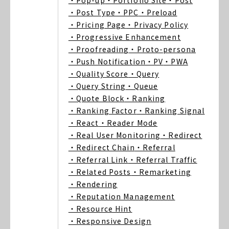
・Pop-up
・Portfolio Site
・Post
・Post Type
・PPC
・Preload
・Pricing Page
・Privacy Policy
・Progressive Enhancement
・Proofreading
・Proto-persona
・Push Notification
・PV
・PWA
・Quality Score
・Query
・Query String
・Queue
・Quote Block
・Ranking
・Ranking Factor
・Ranking Signal
・React
・Reader Mode
・Real User Monitoring
・Redirect
・Redirect Chain
・Referral
・Referral Link
・Referral Traffic
・Related Posts
・Remarketing
・Rendering
・Reputation Management
・Resource Hint
・Responsive Design