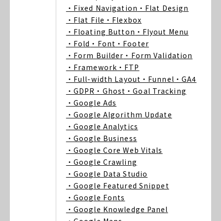
・Fixed Navigation
・Flat Design
・Flat File
・Flexbox
・Floating Button
・Flyout Menu
・Fold
・Font
・Footer
・Form Builder
・Form Validation
・Framework
・FTP
・Full-width Layout
・Funnel
・GA4
・GDPR
・Ghost
・Goal Tracking
・Google Ads
・Google Algorithm Update
・Google Analytics
・Google Business
・Google Core Web Vitals
・Google Crawling
・Google Data Studio
・Google Featured Snippet
・Google Fonts
・Google Knowledge Panel