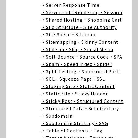
・Server Response Time
・Server-side Rendering
・Session
・Shared Hosting
・Shopping Cart
・Silo Structure
・Site Authority
・Site Speed
・Sitemap
・Sitemapping
・Skinny Content
・Slide-in
・Slug
・Social Media
・Soft Bounce
・Source Code
・SPA
・Spam
・Speed Index
・Spider
・Split Testing
・Sponsored Post
・SQL
・Squeeze Page
・SSL
・Staging Site
・Static Content
・Static Site
・Sticky Header
・Sticky Post
・Structured Content
・Structured Data
・Subdirectory
・Subdomain
・Subdomain Strategy
・SVG
・Table of Contents
・Tag