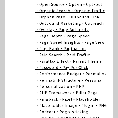
・Open Source
・Opt-in
・Opt-out
・Organic Search
・Organic Traffic
・Orphan Page
・Outbound Link
・Outbound Marketing
・Outreach
・Overlay
・Page Authority
・Page Depth
・Page Speed
・Page Speed Insights
・Page View
・PageRank
・Pagination
・Paid Search
・Paid Traffic
・Parallax Effect
・Parent Theme
・Password
・Pay Per Click
・Performance Budget
・Permalink
・Permalink Structure
・Persona
・Personalization
・PHP
・PHP Framework
・Pillar Page
・Pingback
・Pixel
・Placeholder
・Placeholder Image
・Plugin
・PNG
・Podcast
・Pogo-sticking