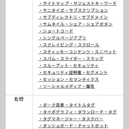
・サイトマップ
・サジェストキーワード
・サニタイズ
・サブスクリプション
・サブディレクトリ
・サブドメイン
・サムネイル
・シェア
・シェアボタン
・ショートコード
・シングルページアプリ
・スクレイピング
・スクロール
・スティッキーコンテンツ
・スニペット
・スパム
・スライダー
・スラッグ
・スループット
・セキュリティ
・セキュリティ証明書
・セグメント
・セッション
・セマンティクス
・ソーシャルメディア
・属性
た行
・ダーク背景
・タイトルタグ
・タイポグラフィ
・ダウンロード
・タグ
・タグマネージャー
・タスクバー
・ダッシュボード
・チャットボット