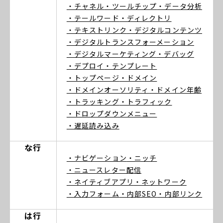
・チャネル
・ツールチップ
・データ分析
・テールワード
・ディレクトリ
・テキストリンク
・デジタルコンテンツ
・デジタルトランスフォーメーション
・デジタルマーケティング
・デバッグ
・デプロイ
・テンプレート
・トップページ
・ドメイン
・ドメインオーソリティ
・ドメイン年齢
・トラッキング
・トラフィック
・ドロップダウンメニュー
・遅延読み込み
な行
・ナビゲーション
・ニッチ
・ニュースレター配信
・ネイティブアプリ
・ネットワーク
・入力フォーム
・内部SEO
・内部リンク
は行