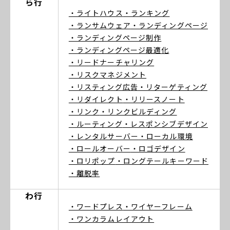
ら行
・ライトハウス
・ランキング
・ランサムウェア
・ランディングページ
・ランディングページ制作
・ランディングページ最適化
・リードナーチャリング
・リスクマネジメント
・リスティング広告
・リターゲティング
・リダイレクト
・リリースノート
・リンク
・リンクビルディング
・ルーティング
・レスポンシブデザイン
・レンタルサーバー
・ローカル環境
・ロールオーバー
・ロゴデザイン
・ロリポップ
・ロングテールキーワード
・離脱率
わ行
・ワードプレス
・ワイヤーフレーム
・ワンカラムレイアウト