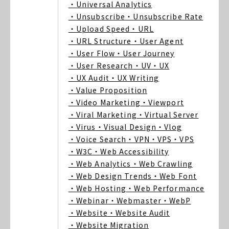
・Universal Analytics
・Unsubscribe
・Unsubscribe Rate
・Upload Speed
・URL
・URL Structure
・User Agent
・User Flow
・User Journey
・User Research
・UV
・UX
・UX Audit
・UX Writing
・Value Proposition
・Video Marketing
・Viewport
・Viral Marketing
・Virtual Server
・Virus
・Visual Design
・Vlog
・Voice Search
・VPN
・VPS
・VPS
・W3C
・Web Accessibility
・Web Analytics
・Web Crawling
・Web Design Trends
・Web Font
・Web Hosting
・Web Performance
・Webinar
・Webmaster
・WebP
・Website
・Website Audit
・Website Migration