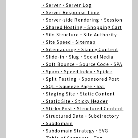
・Server
・Server Log
・Server Response Time
・Server-side Rendering
・Session
・Shared Hosting
・Shopping Cart
・Silo Structure
・Site Authority
・Site Speed
・Sitemap
・Sitemapping
・Skinny Content
・Slide-in
・Slug
・Social Media
・Soft Bounce
・Source Code
・SPA
・Spam
・Speed Index
・Spider
・Split Testing
・Sponsored Post
・SQL
・Squeeze Page
・SSL
・Staging Site
・Static Content
・Static Site
・Sticky Header
・Sticky Post
・Structured Content
・Structured Data
・Subdirectory
・Subdomain
・Subdomain Strategy
・SVG