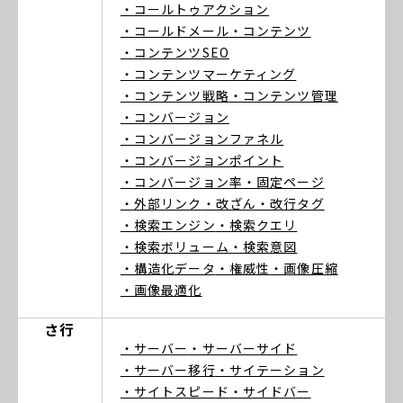
・コールトゥアクション
・コールドメール
・コンテンツ
・コンテンツSEO
・コンテンツマーケティング
・コンテンツ戦略
・コンテンツ管理
・コンバージョン
・コンバージョンファネル
・コンバージョンポイント
・コンバージョン率
・固定ページ
・外部リンク
・改ざん
・改行タグ
・検索エンジン
・検索クエリ
・検索ボリューム
・検索意図
・構造化データ
・権威性
・画像圧縮
・画像最適化
さ行
・サーバー
・サーバーサイド
・サーバー移行
・サイテーション
・サイトスピード
・サイドバー