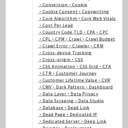
・Conversion
・Cookie
・Cookie Consent
・Copywriting
・Core Algorithm
・Core Web Vitals
・Cost Per Lead
・Country Code TLD
・CPA
・CPC
・CPL
・CPM
・Crawl
・Crawl Budget
・Crawl Error
・Crawler
・CRM
・Cross-device Tracking
・Cross-origin
・CSS
・CSS Animation
・CSS Grid
・CTA
・CTR
・Customer Journey
・Customer Lifetime Value
・CVR
・CWV
・Dark Pattern
・Dashboard
・Data Layer
・Data Privacy
・Data Scraping
・Data Studio
・Database
・Dead Link
・Dead Page
・Dedicated IP
・Dedicated Server
・Deep Link