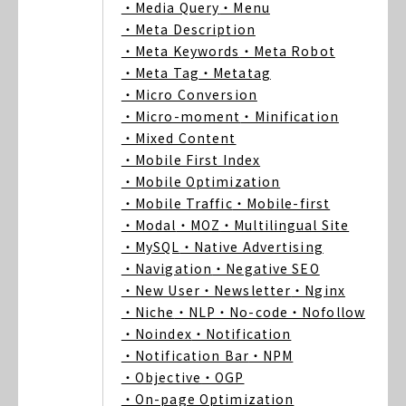
・Media Query
・Menu
・Meta Description
・Meta Keywords
・Meta Robot
・Meta Tag
・Metatag
・Micro Conversion
・Micro-moment
・Minification
・Mixed Content
・Mobile First Index
・Mobile Optimization
・Mobile Traffic
・Mobile-first
・Modal
・MOZ
・Multilingual Site
・MySQL
・Native Advertising
・Navigation
・Negative SEO
・New User
・Newsletter
・Nginx
・Niche
・NLP
・No-code
・Nofollow
・Noindex
・Notification
・Notification Bar
・NPM
・Objective
・OGP
・On-page Optimization