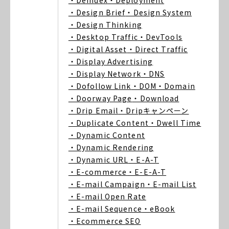
・Deindex
・Deployment
・Design Brief
・Design System
・Design Thinking
・Desktop Traffic
・DevTools
・Digital Asset
・Direct Traffic
・Display Advertising
・Display Network
・DNS
・Dofollow Link
・DOM
・Domain
・Doorway Page
・Download
・Drip Email
・Dripキャンペーン
・Duplicate Content
・Dwell Time
・Dynamic Content
・Dynamic Rendering
・Dynamic URL
・E-A-T
・E-commerce
・E-E-A-T
・E-mail Campaign
・E-mail List
・E-mail Open Rate
・E-mail Sequence
・eBook
・Ecommerce SEO