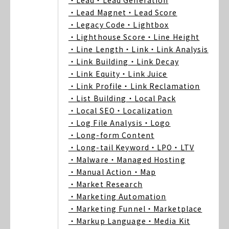
・Lead
・Lead Generation
・Lead Magnet
・Lead Score
・Legacy Code
・Lightbox
・Lighthouse Score
・Line Height
・Line Length
・Link
・Link Analysis
・Link Building
・Link Decay
・Link Equity
・Link Juice
・Link Profile
・Link Reclamation
・List Building
・Local Pack
・Local SEO
・Localization
・Log File Analysis
・Logo
・Long-form Content
・Long-tail Keyword
・LPO
・LTV
・Malware
・Managed Hosting
・Manual Action
・Map
・Market Research
・Marketing Automation
・Marketing Funnel
・Marketplace
・Markup Language
・Media Kit