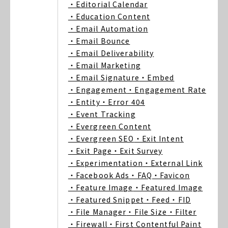
・Editorial Calendar
・Education Content
・Email Automation
・Email Bounce
・Email Deliverability
・Email Marketing
・Email Signature
・Embed
・Engagement
・Engagement Rate
・Entity
・Error 404
・Event Tracking
・Evergreen Content
・Evergreen SEO
・Exit Intent
・Exit Page
・Exit Survey
・Experimentation
・External Link
・Facebook Ads
・FAQ
・Favicon
・Feature Image
・Featured Image
・Featured Snippet
・Feed
・FID
・File Manager
・File Size
・Filter
・Firewall
・First Contentful Paint