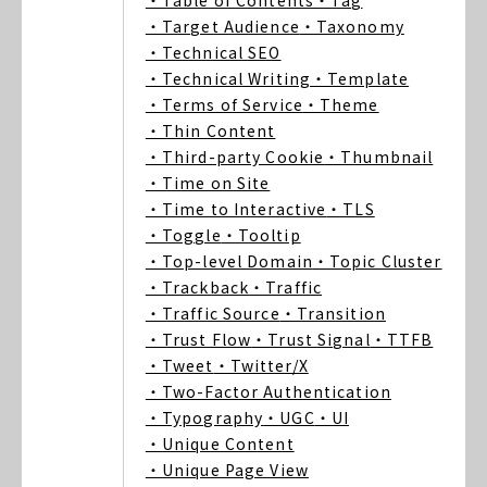
・Table of Contents
・Tag
・Target Audience
・Taxonomy
・Technical SEO
・Technical Writing
・Template
・Terms of Service
・Theme
・Thin Content
・Third-party Cookie
・Thumbnail
・Time on Site
・Time to Interactive
・TLS
・Toggle
・Tooltip
・Top-level Domain
・Topic Cluster
・Trackback
・Traffic
・Traffic Source
・Transition
・Trust Flow
・Trust Signal
・TTFB
・Tweet
・Twitter/X
・Two-Factor Authentication
・Typography
・UGC
・UI
・Unique Content
・Unique Page View