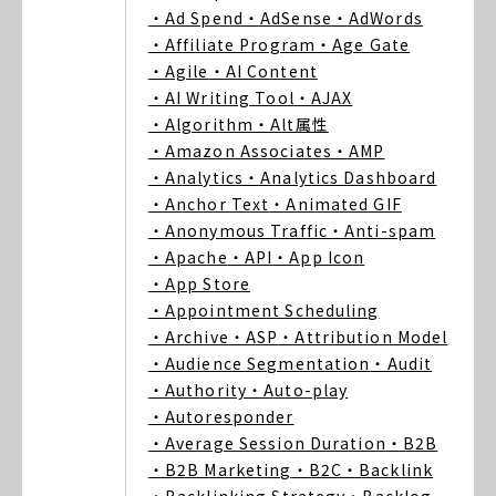
・Ad Spend
・AdSense
・AdWords
・Affiliate Program
・Age Gate
・Agile
・AI Content
・AI Writing Tool
・AJAX
・Algorithm
・Alt属性
・Amazon Associates
・AMP
・Analytics
・Analytics Dashboard
・Anchor Text
・Animated GIF
・Anonymous Traffic
・Anti-spam
・Apache
・API
・App Icon
・App Store
・Appointment Scheduling
・Archive
・ASP
・Attribution Model
・Audience Segmentation
・Audit
・Authority
・Auto-play
・Autoresponder
・Average Session Duration
・B2B
・B2B Marketing
・B2C
・Backlink