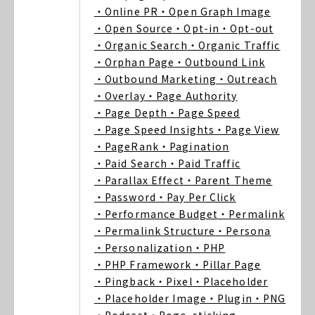
・Online PR
・Open Graph Image
・Open Source
・Opt-in
・Opt-out
・Organic Search
・Organic Traffic
・Orphan Page
・Outbound Link
・Outbound Marketing
・Outreach
・Overlay
・Page Authority
・Page Depth
・Page Speed
・Page Speed Insights
・Page View
・PageRank
・Pagination
・Paid Search
・Paid Traffic
・Parallax Effect
・Parent Theme
・Password
・Pay Per Click
・Performance Budget
・Permalink
・Permalink Structure
・Persona
・Personalization
・PHP
・PHP Framework
・Pillar Page
・Pingback
・Pixel
・Placeholder
・Placeholder Image
・Plugin
・PNG