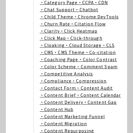
・Category Page
・CCPA
・CDN
・Chat Support
・Chatbot
・Child Theme
・Chrome DevTools
・Churn Rate
・Citation Flow
・Clarity
・Click Heatmap
・Click Map
・Click-through
・Cloaking
・Cloud Storage
・CLS
・CMS
・CMS Theme
・Co-citation
・Coaching Page
・Color Contrast
・Color Scheme
・Comment Spam
・Competitive Analysis
・Compliance
・Compression
・Contact Form
・Content Audit
・Content Brief
・Content Calendar
・Content Delivery
・Content Gap
・Content Hub
・Content Marketing Funnel
・Content Migration
・Content Repurposing