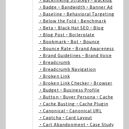
・Backlinking Strategy
・Backlog
・Badge
・Bandwidth
・Banner Ad
・Baseline
・Behavioral Targeting
・Below the Fold
・Benchmark
・Beta
・Black Hat SEO
・Blog
・Blog Post
・Boilerplate
・Bookmark
・Bot
・Bounce
・Bounce Rate
・Brand Awareness
・Brand Guidelines
・Brand Voice
・Breadcrumb
・Breadcrumb Navigation
・Broken Link
・Broken Link Checker
・Browser
・Budget
・Business Profile
・Button
・Buyer Persona
・Cache
・Cache Busting
・Cache Plugin
・Canonical
・Canonical URL
・Captcha
・Card Layout
・Cart Abandonment
・Case Study