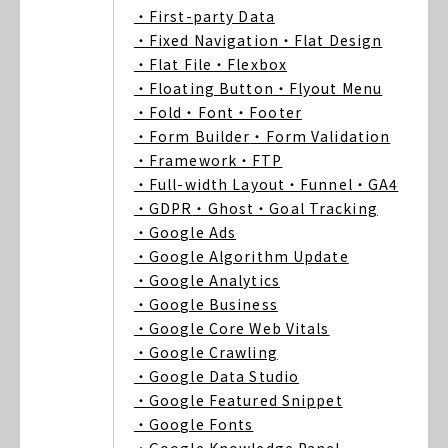
・First-party Data
・Fixed Navigation
・Flat Design
・Flat File
・Flexbox
・Floating Button
・Flyout Menu
・Fold
・Font
・Footer
・Form Builder
・Form Validation
・Framework
・FTP
・Full-width Layout
・Funnel
・GA4
・GDPR
・Ghost
・Goal Tracking
・Google Ads
・Google Algorithm Update
・Google Analytics
・Google Business
・Google Core Web Vitals
・Google Crawling
・Google Data Studio
・Google Featured Snippet
・Google Fonts