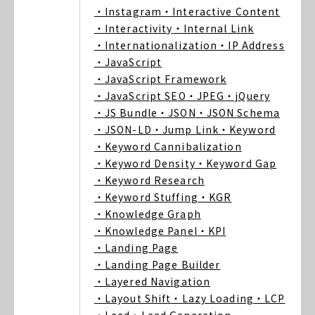
・Instagram
・Interactive Content
・Interactivity
・Internal Link
・Internationalization
・IP Address
・JavaScript
・JavaScript Framework
・JavaScript SEO
・JPEG
・jQuery
・JS Bundle
・JSON
・JSON Schema
・JSON-LD
・Jump Link
・Keyword
・Keyword Cannibalization
・Keyword Density
・Keyword Gap
・Keyword Research
・Keyword Stuffing
・KGR
・Knowledge Graph
・Knowledge Panel
・KPI
・Landing Page
・Landing Page Builder
・Layered Navigation
・Layout Shift
・Lazy Loading
・LCP