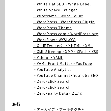
・White Hat SEO
・White Label
・White Space
・Widget
・Wireframe
・Word Count
・WordPress
・WordPress Plugin
・WordPress Theme
・WordPress.com
・WordPress.org
・Workflow
・WYSIWYG
・X（旧Twitter）
・XHTML
・XML
・XML Sitemap
・XMP
・XPath
・XSS
・Yahoo!
・YAML
・YAML Front Matter
・YouTube
・YouTube Analytics
・YouTube Channel
・YouTube SEO
・Zero-click Search
・Zero-click Search
・Zero-party Data
・Z世代
あ行
・アーカイブ
・アーキテクチャ