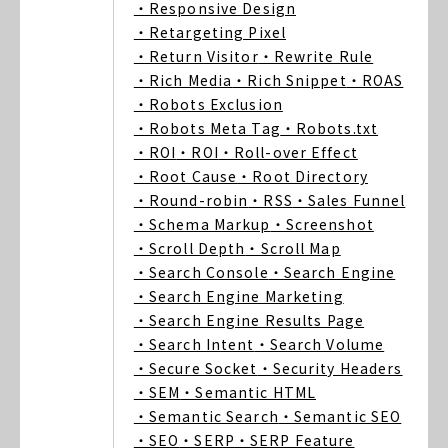
・Responsive Design
・Retargeting Pixel
・Return Visitor
・Rewrite Rule
・Rich Media
・Rich Snippet
・ROAS
・Robots Exclusion
・Robots Meta Tag
・Robots.txt
・ROI
・ROI
・Roll-over Effect
・Root Cause
・Root Directory
・Round-robin
・RSS
・Sales Funnel
・Schema Markup
・Screenshot
・Scroll Depth
・Scroll Map
・Search Console
・Search Engine
・Search Engine Marketing
・Search Engine Results Page
・Search Intent
・Search Volume
・Secure Socket
・Security Headers
・SEM
・Semantic HTML
・Semantic Search
・Semantic SEO
・SEO
・SERP
・SERP Feature