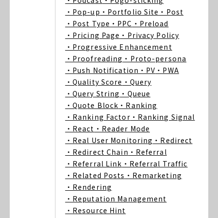
・Podcast
・Pogo-sticking
・Pop-up
・Portfolio Site
・Post
・Post Type
・PPC
・Preload
・Pricing Page
・Privacy Policy
・Progressive Enhancement
・Proofreading
・Proto-persona
・Push Notification
・PV
・PWA
・Quality Score
・Query
・Query String
・Queue
・Quote Block
・Ranking
・Ranking Factor
・Ranking Signal
・React
・Reader Mode
・Real User Monitoring
・Redirect
・Redirect Chain
・Referral
・Referral Link
・Referral Traffic
・Related Posts
・Remarketing
・Rendering
・Reputation Management
・Resource Hint