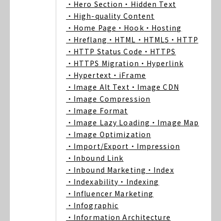
・Hero Section
・Hidden Text
・High-quality Content
・Home Page
・Hook
・Hosting
・Hreflang
・HTML
・HTML5
・HTTP
・HTTP Status Code
・HTTPS
・HTTPS Migration
・Hyperlink
・Hypertext
・iFrame
・Image Alt Text
・Image CDN
・Image Compression
・Image Format
・Image Lazy Loading
・Image Map
・Image Optimization
・Import/Export
・Impression
・Inbound Link
・Inbound Marketing
・Index
・Indexability
・Indexing
・Influencer Marketing
・Infographic
・Information Architecture