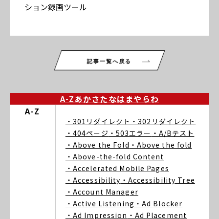
ション録画ツール
記事一覧へ戻る
A-Z
あ
か
さ
た
な
は
ま
や
ら
わ
A-Z
・301リダイレクト
・302リダイレクト
・404ページ
・503エラー
・A/Bテスト
・Above the Fold
・Above the fold
・Above-the-fold Content
・Accelerated Mobile Pages
・Accessibility
・Accessibility Tree
・Account Manager
・Active Listening
・Ad Blocker
・Ad Impression
・Ad Placement