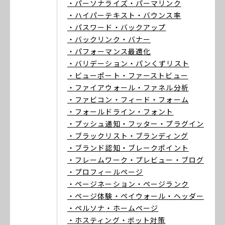
・パーソナライズ
・パーマリンク
・ハイパーテキスト
・バウンス率
・パスワード
・バックアップ
・バックリンク
・バナー
・パフォーマンス最適化
・バリデーション
・パンくずリスト
・ビューポート
・ファーストビュー
・ファイアウォール
・ファネル分析
・ファビコン
・フィード
・フォーム
・フォールドライン
・フォント
・プッシュ通知
・フッター
・プラグイン
・ブラックリスト
・ブランディング
・ブランド認知
・ブレークポイント
・フレームワーク
・プレビュー
・ブログ
・プロフィールページ
・ページネーション
・ページランク
・ページ体験
・ペイウォール
・ヘッダー
・ペルソナ
・ホームページ
・ホスティング
・ボット対策