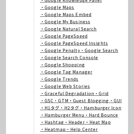
・Google Knowledge Panel
・Google Maps
・Google Maps Embed
・Google My Business
・Google Natural Search
・Google PageSpeed
・Google PageSpeed Insights
・Google Penalty
・Google Search
・Google Search Console
・Google Shopping
・Google Tag Manager
・Google Trends
・Google Web Stories
・Graceful Degradation
・Grid
・GSC
・GTM
・Guest Blogging
・GUI
・H1タグ
・H2タグ
・Hamburger Icon
・Hamburger Menu
・Hard Bounce
・Hashtag
・Header
・Heat Map
・Heatmap
・Help Center